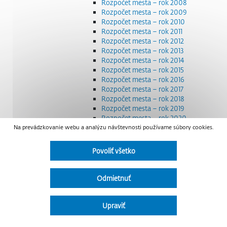
Rozpočet mesta – rok 2008
Rozpočet mesta – rok 2009
Rozpočet mesta – rok 2010
Rozpočet mesta – rok 2011
Rozpočet mesta – rok 2012
Rozpočet mesta – rok 2013
Rozpočet mesta – rok 2014
Rozpočet mesta – rok 2015
Rozpočet mesta – rok 2016
Rozpočet mesta – rok 2017
Rozpočet mesta – rok 2018
Rozpočet mesta – rok 2019
Rozpočet mesta – rok 2020
Na prevádzkovanie webu a analýzu návštevnosti používame súbory cookies.
Rozpočet mesta – rok 2021
Rozpočet mesta – rok 2022
Rozpočet mesta – rok 2023
Povoliť všetko
Rozpočet mesta – rok 2024
Rozpočet mesta – rok 2025
Rozpočet mesta – rok 2026
Odmietnuť
Smernice a dokumenty
Strategické dokumenty
Transparentnosť a výdavky na štátnu reklamu
Upraviť
Úradná tabuľa
Všeobecne záväzné nariadenia – VZN