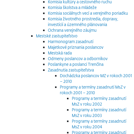
Komisia kultúry a cestovného ruchu
Komisia školstva a mládeže
Komisia sociálnych vecí a verejného poriadku
Komisia životného prostredia, dopravy,
investícií a územného plánovania
Ochrana verejného záujmu
Mestské zastupiteľstvo
Harmonogram zasadnutí
Majetkové priznania poslancov
Mestská rada
Odmeny poslancov a odborníkov
Poslankyne a poslanci Trenčína
Zasadnutia zastupiteľstva
Dochádzka poslancov MZ v rokoch 2001
– 2010
Programy a termíny zasadnutí MsZ v
rokoch 2001 – 2010
Programy a termíny zasadnutí
MsZ v roku 2002
Programy a termíny zasadnutí
MsZ v roku 2003
Programy a termíny zasadnutí
MsZ v roku 2004
Programy a termíny zasadnutí