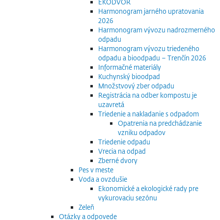
EKODVOR
Harmonogram jarného upratovania
2026
Harmonogram vývozu nadrozmerného
odpadu
Harmonogram vývozu triedeného
odpadu a bioodpadu – Trenčín 2026
Informačné materiály
Kuchynský bioodpad
Množstvový zber odpadu
Registrácia na odber kompostu je
uzavretá
Triedenie a nakladanie s odpadom
Opatrenia na predchádzanie
vzniku odpadov
Triedenie odpadu
Vrecia na odpad
Zberné dvory
Pes v meste
Voda a ovzdušie
Ekonomické a ekologické rady pre
vykurovaciu sezónu
Zeleň
Otázky a odpovede