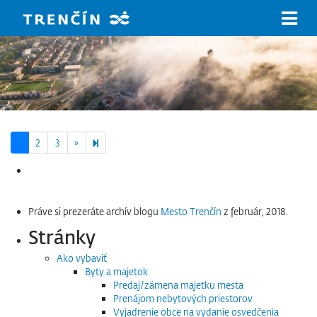
Prejsť na hlavný obsah
Next page
5
1
2
3
»
Hľadať:
Práve si prezeráte archív blogu
Mesto Trenčín
z február, 2018.
Stránky
Ako vybaviť
Byty a majetok
Predaj/zámena majetku mesta
Prenájom nebytových priestorov
Vyjadrenie obce na vydanie osvedčenia