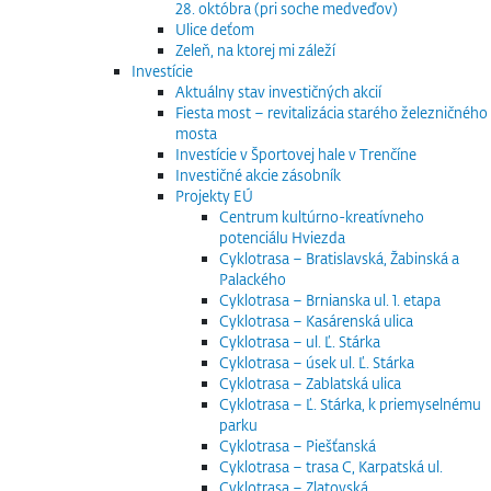
28. októbra (pri soche medveďov)
Ulice deťom
Zeleň, na ktorej mi záleží
Investície
Aktuálny stav investičných akcií
Fiesta most – revitalizácia starého železničného
mosta
Investície v Športovej hale v Trenčíne
Investičné akcie zásobník
Projekty EÚ
Centrum kultúrno-kreatívneho
potenciálu Hviezda
Cyklotrasa – Bratislavská, Žabinská a
Palackého
Cyklotrasa – Brnianska ul. 1. etapa
Cyklotrasa – Kasárenská ulica
Cyklotrasa – ul. Ľ. Stárka
Cyklotrasa – úsek ul. Ľ. Stárka
Cyklotrasa – Zablatská ulica
Cyklotrasa – Ľ. Stárka, k priemyselnému
parku
Cyklotrasa – Piešťanská
Cyklotrasa – trasa C, Karpatská ul.
Cyklotrasa – Zlatovská