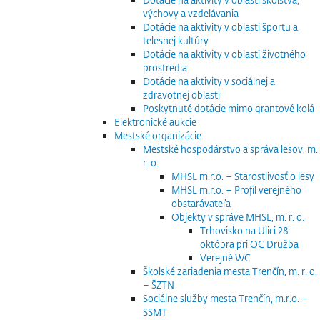
výchovy a vzdelávania
Dotácie na aktivity v oblasti športu a
telesnej kultúry
Dotácie na aktivity v oblasti životného
prostredia
Dotácie na aktivity v sociálnej a
zdravotnej oblasti
Poskytnuté dotácie mimo grantové kolá
Elektronické aukcie
Mestské organizácie
Mestské hospodárstvo a správa lesov, m.
r. o.
MHSL m.r.o. – Starostlivosť o lesy
MHSL m.r.o. – Profil verejného
obstarávateľa
Objekty v správe MHSL, m. r. o.
Trhovisko na Ulici 28.
októbra pri OC Družba
Verejné WC
Školské zariadenia mesta Trenčín, m. r. o.
– ŠZTN
Sociálne služby mesta Trenčín, m.r.o. –
SSMT