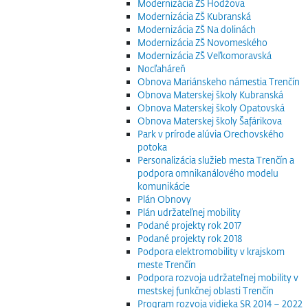
Modernizácia ZŠ Hodžova
Modernizácia ZŠ Kubranská
Modernizácia ZŠ Na dolinách
Modernizácia ZŠ Novomeského
Modernizácia ZŠ Veľkomoravská
Nocľaháreň
Obnova Mariánskeho námestia Trenčín
Obnova Materskej školy Kubranská
Obnova Materskej školy Opatovská
Obnova Materskej školy Šafárikova
Park v prírode alúvia Orechovského
potoka
Personalizácia služieb mesta Trenčín a
podpora omnikanálového modelu
komunikácie
Plán Obnovy
Plán udržateľnej mobility
Podané projekty rok 2017
Podané projekty rok 2018
Podpora elektromobility v krajskom
meste Trenčín
Podpora rozvoja udržateľnej mobility v
mestskej funkčnej oblasti Trenčín
Program rozvoja vidieka SR 2014 – 2022