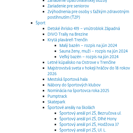
Zariadenie opatrovateľskej služby
Zariadenie pre seniorov
Zvýhodnenia pre osoby s ťažkým zdravotným
postihnutím (ŤZP)
Šport
Detské ihrisko 419 – vnútroblok Západná
DIVO Traily na Brezine
Krytá plaváreň Trenčín
Malý bazén – rozpis na jún 2024
Sauna ženy, muži – rozpis na jún 2024
Veľký bazén – rozpis na jún 2024
Letné kúpalisko na Ostrove v Trenčíne
Majstrovstvá sveta v hokeji hráčov do 18 rokov
2026
Mestská športová hala
Nábory do športových klubov
Nominácia na športovca roka 2025
Pumptrack
Skatepark
Športové areály na školách
Športový areál pri ZŠ, Bezručova ul.
Športový areál pri ZŠ, Dlhé Hony
Športový areál pri ZŠ, Hodžova 37
Športový areál pri ZŠ, Ul. L.