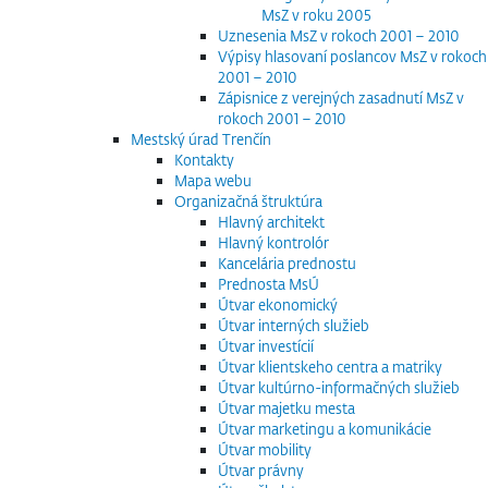
MsZ v roku 2005
Uznesenia MsZ v rokoch 2001 – 2010
Výpisy hlasovaní poslancov MsZ v rokoch
2001 – 2010
Zápisnice z verejných zasadnutí MsZ v
rokoch 2001 – 2010
Mestský úrad Trenčín
Kontakty
Mapa webu
Organizačná štruktúra
Hlavný architekt
Hlavný kontrolór
Kancelária prednostu
Prednosta MsÚ
Útvar ekonomický
Útvar interných služieb
Útvar investícií
Útvar klientskeho centra a matriky
Útvar kultúrno-informačných služieb
Útvar majetku mesta
Útvar marketingu a komunikácie
Útvar mobility
Útvar právny