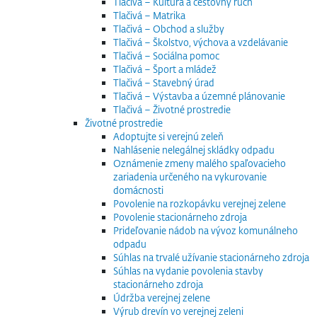
Tlačivá – Kultúra a cestovný ruch
Tlačivá – Matrika
Tlačivá – Obchod a služby
Tlačivá – Školstvo, výchova a vzdelávanie
Tlačivá – Sociálna pomoc
Tlačivá – Šport a mládež
Tlačivá – Stavebný úrad
Tlačivá – Výstavba a územné plánovanie
Tlačivá – Životné prostredie
Životné prostredie
Adoptujte si verejnú zeleň
Nahlásenie nelegálnej skládky odpadu
Oznámenie zmeny malého spaľovacieho
zariadenia určeného na vykurovanie
domácnosti
Povolenie na rozkopávku verejnej zelene
Povolenie stacionárneho zdroja
Prideľovanie nádob na vývoz komunálneho
odpadu
Súhlas na trvalé užívanie stacionárneho zdroja
Súhlas na vydanie povolenia stavby
stacionárneho zdroja
Údržba verejnej zelene
Výrub drevín vo verejnej zeleni