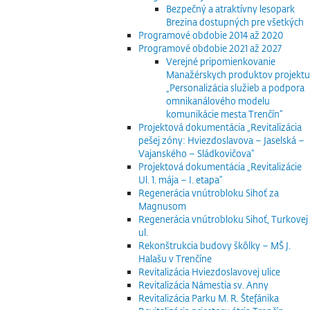
Bezpečný a atraktívny lesopark
Brezina dostupných pre všetkých
Programové obdobie 2014 až 2020
Programové obdobie 2021 až 2027
Verejné pripomienkovanie
Manažérskych produktov projektu
„Personalizácia služieb a podpora
omnikanálového modelu
komunikácie mesta Trenčín“
Projektová dokumentácia „Revitalizácia
pešej zóny: Hviezdoslavova – Jaselská –
Vajanského – Sládkovičova“
Projektová dokumentácia „Revitalizácie
Ul. 1. mája – I. etapa“
Regenerácia vnútrobloku Sihoť za
Magnusom
Regenerácia vnútrobloku Sihoť, Turkovej
ul.
Rekonštrukcia budovy škôlky – MŠ J.
Halašu v Trenčíne
Revitalizácia Hviezdoslavovej ulice
Revitalizácia Námestia sv. Anny
Revitalizácia Parku M. R. Štefánika