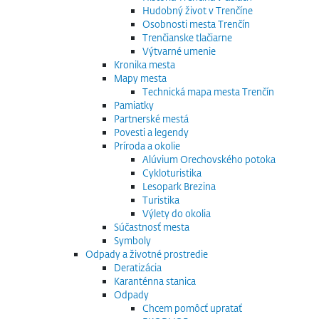
Hudobný život v Trenčíne
Osobnosti mesta Trenčín
Trenčianske tlačiarne
Výtvarné umenie
Kronika mesta
Mapy mesta
Technická mapa mesta Trenčín
Pamiatky
Partnerské mestá
Povesti a legendy
Príroda a okolie
Alúvium Orechovského potoka
Cykloturistika
Lesopark Brezina
Turistika
Výlety do okolia
Súčastnosť mesta
Symboly
Odpady a životné prostredie
Deratizácia
Karanténna stanica
Odpady
Chcem pomôcť upratať