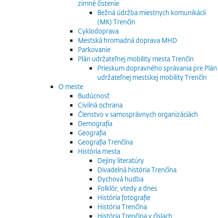
zimné čistenie
Bežná údržba miestnych komunikácií
(MK) Trenčín
Cyklodoprava
Mestská hromadná doprava MHD
Parkovanie
Plán udržateľnej mobility mesta Trenčín
Prieskum dopravného správania pre Plán
udržateľnej mestskej mobility Trenčín
O meste
Budúcnosť
Civilná ochrana
Členstvo v samosprávnych organizáciách
Demografia
Geografia
Geografia Trenčína
História mesta
Dejiny literatúry
Divadelná história Trenčína
Dychová hudba
Folklór, vtedy a dnes
História fotografie
História Trenčína
História Trenčína v číslach