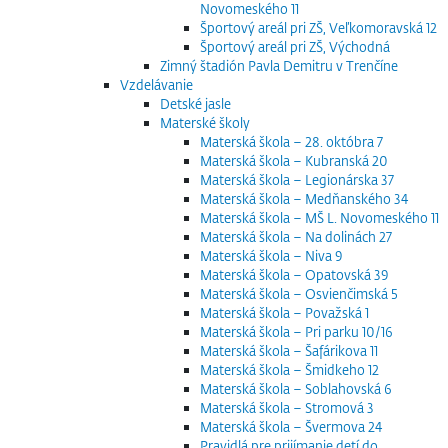
Novomeského 11
Športový areál pri ZŠ, Veľkomoravská 12
Športový areál pri ZŠ, Východná
Zimný štadión Pavla Demitru v Trenčíne
Vzdelávanie
Detské jasle
Materské školy
Materská škola – 28. októbra 7
Materská škola – Kubranská 20
Materská škola – Legionárska 37
Materská škola – Medňanského 34
Materská škola – MŠ L. Novomeského 11
Materská škola – Na dolinách 27
Materská škola – Niva 9
Materská škola – Opatovská 39
Materská škola – Osvienčimská 5
Materská škola – Považská 1
Materská škola – Pri parku 10/16
Materská škola – Šafárikova 11
Materská škola – Šmidkeho 12
Materská škola – Soblahovská 6
Materská škola – Stromová 3
Materská škola – Švermova 24
Pravidlá pre prijímanie detí do