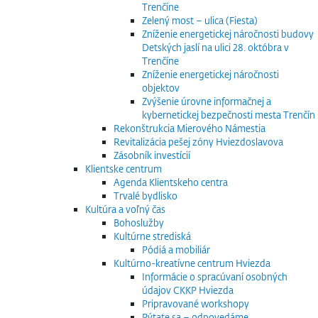
Trenčíne
Zelený most – ulica (Fiesta)
Zníženie energetickej náročnosti budovy
Detských jaslí na ulici 28. októbra v
Trenčíne
Zníženie energetickej náročnosti
objektov
Zvýšenie úrovne informačnej a
kybernetickej bezpečnosti mesta Trenčín
Rekonštrukcia Mierového Námestia
Revitalizácia pešej zóny Hviezdoslavova
Zásobník investícií
Klientske centrum
Agenda Klientskeho centra
Trvalé bydlisko
Kultúra a voľný čas
Bohoslužby
Kultúrne strediská
Pódiá a mobiliár
Kultúrno-kreatívne centrum Hviezda
Informácie o spracúvaní osobných
údajov CKKP Hviezda
Pripravované workshopy
Pýtate sa – odpovedáme