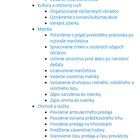
Kultúra a cestovný ruch
Organizovanie občianskych obradov
Oznámenie o konaní kultúrnej akcie
Verejné zbierky
Matrika
Potvrdenie o prijatí predošlého priezviska po
rozvode manželstva
Spracovanie zmien v osobných údajoch
občanov
Určenie otcovstva pred alebo po narodení
dieťaťa
Uzatvorenie manželstva
Vedenie osobitnej matriky
Vystavenie druhopisu rodného, sobášneho a
úmrtného listu
Zápis narodenia do matriky
Zápis úmrtia do matriky
Obchod a služby
Povolenie ambulantného predaja
Povolenie konania príležitostného trhu
Povolenie predaja na trhoviskách
Predĺženie záverečnej hodiny
Stanovenie času predaja a času prevádzky