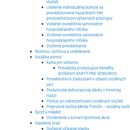
služieb
Udelenie individuálnej licencie na
prevádzkovanie hazardných hier
prostredníctvom výherných prístrojov
Vydanie osvedčenia samostatne
hospodáriaceho roľníka
Zrušenie osvedčenia samostatne
hospodáriaceho roľníka
Zrušenie prevádzkarne
Školstvo, výchova a vzdelávanie
Sociálna pomoc
Karta pre seniorov
Prevádzky poskytujúce benefity
držiteľom KARTY PRE SENIOROV
Poradenstvo k žiadostiam v oblasti sociálnych
vecí
Poskytnutie jednorazovej dávky v hmotnej
núdzi
Postup pri zabezpečovaní sociálnych služieb
Prepravná služba Mesta Trenčín – sociálny taxík
Šport a mládež
Oznámenie o konaní športovej akcie
Stavebný úrad
Dočasné užívanie stavby