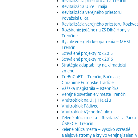
Revitalizácia priestoru átria Trenčín
Revitalizácia Ulice 1. mája
Revitalizácia verejného priestoru
Považská ulica
Revitalizácia verejného priestoru Rozkvet
Rozšírenie jedálne na ZŠ Dlhé Hony v
Trenčíne
Rýchle energetické opatrenia – MHSL
Trenčín
Schválené projekty rok 2015
Schválené projekty rok 2016
Stratégia adaptability na klimatickú
zmenu
TreBuChET – Trenčín, Bučovice,
Chránime Európske Tradície
Vážska magistrála – Istebnícka
Verejné osvetlenie v meste Trenčín
Vnútroblok na Ul. J. Halašu
Vnútroblok Pádivec
Vnútroblok Východná ulica
Zelené pľúca mesta – Revitalizácia Parku
ÚSPECH, Trenčín
Zelené pľúca mesta – vysoko vzrastlé
a alejové stromy a kry vo verejnej zeleni v