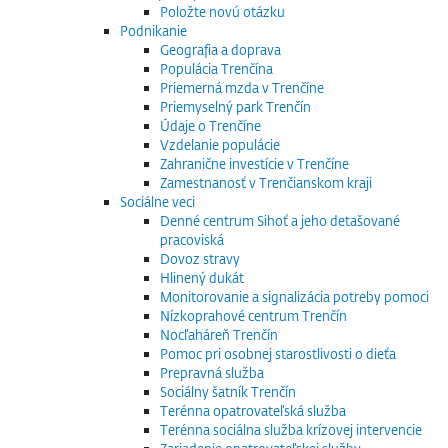
Položte novú otázku
Podnikanie
Geografia a doprava
Populácia Trenčína
Priemerná mzda v Trenčíne
Priemyselný park Trenčín
Údaje o Trenčíne
Vzdelanie populácie
Zahranične investície v Trenčíne
Zamestnanosť v Trenčianskom kraji
Sociálne veci
Denné centrum Sihoť a jeho detašované
pracoviská
Dovoz stravy
Hlinený dukát
Monitorovanie a signalizácia potreby pomoci
Nízkoprahové centrum Trenčín
Nocľaháreň Trenčín
Pomoc pri osobnej starostlivosti o dieťa
Prepravná služba
Sociálny šatník Trenčín
Terénna opatrovateľská služba
Terénna sociálna služba krízovej intervencie