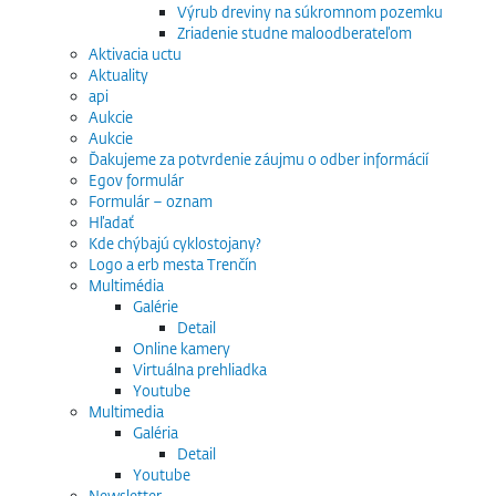
Výrub dreviny na súkromnom pozemku
Zriadenie studne maloodberateľom
Aktivacia uctu
Aktuality
api
Aukcie
Aukcie
Ďakujeme za potvrdenie záujmu o odber informácií
Egov formulár
Formulár – oznam
Hľadať
Kde chýbajú cyklostojany?
Logo a erb mesta Trenčín
Multimédia
Galérie
Detail
Online kamery
Virtuálna prehliadka
Youtube
Multimedia
Galéria
Detail
Youtube
Newsletter