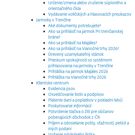
Určenie/zmena alebo zrušenie súpisného a
orientačného čísla
Vydávanie voličských a hlasovacích preukazov
Jarmoky v Trenčíne
Aké dokumenty potrebujete?
Ako sa prihlásiť na jarmok Pri trenčianskej
bráne?
Ako sa prihlásiť na Majáles?
Ako sa prihlásiť na Vianočné trhy 2026?
Drevený uzamykateľný stánok
Prieskum spokojnosti so systémom
prihlasovania na jarmoky v Trenčíne
Prihláška na jarmok Majáles 2026
Prihláška na Vianočné trhy 2026
Klientske centrum
Evidencia psov
Osvedčovanie listín a podpisov
Platenie daní a poplatkov v pokladni MsÚ
Poskytovanie informácií
Potvrdenie tlačiva o žití pre občanov
poberajúcich dôchodok z ČR
Príjem a odosielanie pošty, sťažností, petícií a
iných podaní
Vydanie rybárskeho lístka