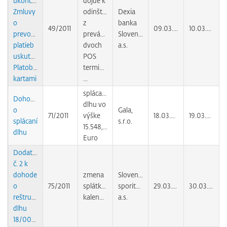
ukončení
dôjde k
Zmluvy
odinštalovaniu
Dexia
o
z
banka
49/2011
09.03.2011
10.03.2011
prevode
prevádzky
Slovensko
platieb
dvoch
a.s.
uskutočnených
POS
Platobnými
terminálov
kartami
...
splácanie
Dohoda
dlhu vo
o
Gala,
71/2011
výške
18.03.2011
19.03.2011
splácaní
s.r.o.
15.548,92
dlhu
Euro
Dodatok
č. 2 k
dohode
zmena
Slovenská
o
75/2011
splátkového
sporiteľňa,
29.03.2011
30.03.2011
reštrukturalizácii
kalendára
a.s.
dlhu
18/0092/CC/2010