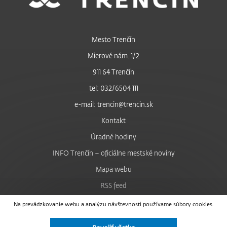
Mesto Trenčín
Mierové nám. 1/2
911 64 Trenčín
tel: 032/6504 111
e-mail: trencin@trencin.sk
Kontakt
Úradné hodiny
INFO Trenčín – oficiálne mestské noviny
Mapa webu
RSS feed
Nastavenie cookies
Na prevádzkovanie webu a analýzu návštevnosti používame súbory cookies.
Facebook