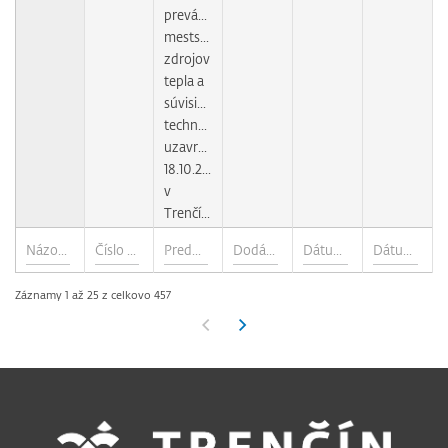
prevádzky
mestských
zdrojov
tepla a
súvisiacich
technológií
uzavretej
18.10.2004
v
Trenčíne
Záznamy 1 až 25 z celkovo 457