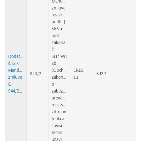
Mandátnej
zmluve
uzavretej
podľa §
566 a
nasl.
zákona
č.
Dodatok
513/1991
č. 12 k
Zb.
Mandátnej
(Obchodného
ERES,
829/2010
15.12.2010
zmluve
zákonníka)
a.s.
č.
o
944/2004
zabezpečovaní
prevádzky
mestských
zdrojov
tepla a
súvisiacich
technológií
uzavretej