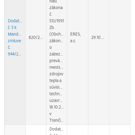
nasl.
zákona
č.
Dodatok
513/1991
č. 5 k
Zb.
Mandátnej
(Obchodného
ERES,
820/2007
29.10.2010
zmluve
zákonníka)
a.s.
č.
o
944/2004
zabezpečovaní
prevádzky
mestských
zdrojov
tepla a
súvisiacich
technológií
uzavretej
18.10.2004
v
Trenčíne
Dodatok