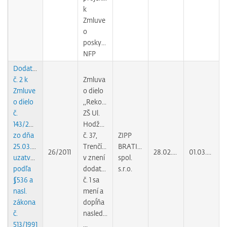
k
Zmluve
o
poskytnutí
NFP
Dodatok
č. 2 k
Zmluva
Zmluve
o dielo
o dielo
,,Rekonštrukcia
č.
ZŠ Ul.
143/2010
Hodžova
zo dňa
č. 37,
ZIPP
25.03.2010
Trenčín"
BRATISLAVA,
26/2011
28.02.2011
01.03.2011
uzatvorenej
v znení
spol.
podľa
dodatku
s.r.o.
§536 a
č. 1 sa
nasl.
mení a
zákona
dopĺňa
č.
nasledovne
513/1991
...