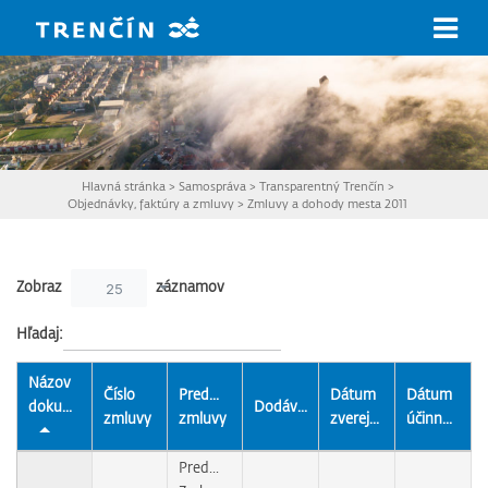
Prejsť na hlavný obsah
Hlavná stránka
>
Samospráva
>
Transparentný Trenčín
>
Objednávky, faktúry a zmluvy
>
Zmluvy a dohody mesta 2011
Zobraz
záznamov
25
Hľadaj:
Názov
Číslo
Predmet
Dátum
Dátum
dokumentu
Dodávateľ
zmluvy
zmluvy
zverejnenia
účinnosti
Predmetom