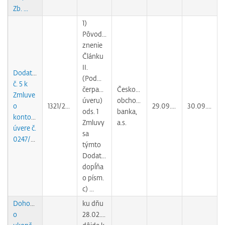
Zb. ...
1)
Pôvodné
znenie
Článku
II.
Dodatok
(Podmienky
č. 5 k
čerpania
Československá
Zmluve
úveru)
obchodná
o
1321/2011
29.09.2011
30.09.2011
ods. 1
banka,
kontokorentnom
Zmluvy
a.s.
úvere č.
sa
0247/05/80226
týmto
Dodatkom
dopĺňa
o písm.
c) ...
Dohoda
ku dňu
o
28.02.2011