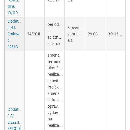
dlhu
19/0092/CC/2010
Dodatok
periodicita
č. 4 k
Slovenská
a
Zmluve
74/2011
sporiteľňa,
29.03.2011
30.03.2011
splatnosť
č.
a.s.
splátok
425/AUOC/08
zmena
termínu
ukončenia
realizácie
aktivít
Projektu,
zmena
celkových
oprávnených
Dodatok
výdavkov
č. 1/
na
DZ22110120
realizáciu
7290101