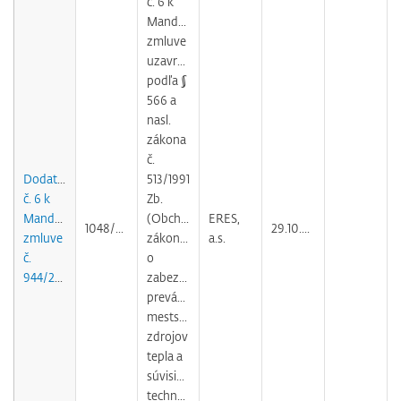
č. 6 k
Mandátnej
zmluve
uzavretej
podľa §
566 a
nasl.
zákona
č.
Dodatok
513/1991
č. 6 k
Zb.
Mandátnej
(Obchodného
ERES,
1048/2007
29.10.2010
zmluve
zákonníka)
a.s.
č.
o
944/2004
zabezpečovaní
prevádzky
mestských
zdrojov
tepla a
súvisiacich
technológií