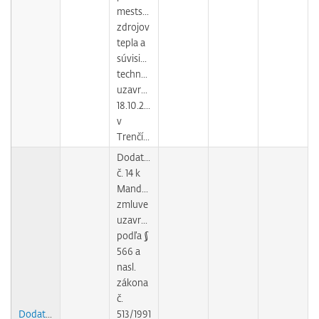
mestských
zdrojov
tepla a
súvisiacich
technológií
uzavretej
18.10.2004
v
Trenčíne
Dodatok
č. 14 k
Mandátnej
zmluve
uzavretej
podľa §
566 a
nasl.
zákona
č.
Dodatok
513/1991