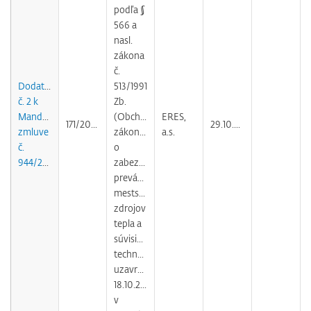
podľa §
566 a
nasl.
zákona
č.
Dodatok
513/1991
č. 2 k
Zb.
Mandátnej
(Obchodného
ERES,
171/2006
29.10.2010
zmluve
zákonníka)
a.s.
č.
o
944/2004
zabezpečovaní
prevádzky
mestských
zdrojov
tepla a
súvisiacich
technológií
uzavretej
18.10.2004
v