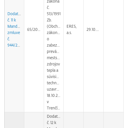
zákona
č.
Dodatok
513/1991
č. 11 k
Zb.
Mandátnej
(Obchodného
ERES,
65/2010
29.10.2010
zmluve
zákonníka)
a.s.
č.
o
944/2004
zabezpečovaní
prevádzky
mestských
zdrojov
tepla a
súvisiacich
technológií
uzavretej
18.10.2004
v
Trenčíne
Dodatok
č. 12 k