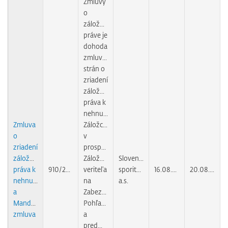
Zmluvy
o
záložnom
práve je
dohoda
zmluvných
strán o
zriadení
záložného
práva k
nehnuteľnostiam
Zmluva
Záložcom
o
v
zriadení
prospech
záložného
Záložného
Slovenská
práva k
910/2011
veritel'a
sporiteľňa,
16.08.2011
20.08.2011
nehnuteľnosiam
na
a.s.
a
Zabezpečenie
Mandátna
Pohľadávky
zmluva
a
predmetom