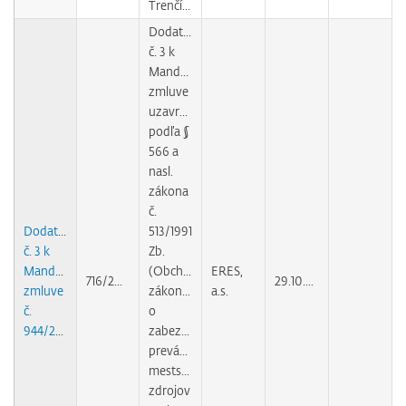
Trenčíne
Dodatok
č. 3 k
Mandátnej
zmluve
uzavretej
podľa §
566 a
nasl.
zákona
č.
Dodatok
513/1991
č. 3 k
Zb.
Mandátnej
(Obchodného
ERES,
716/2006
29.10.2010
zmluve
zákonníka)
a.s.
č.
o
944/2004
zabezpečovaní
prevádzky
mestských
zdrojov