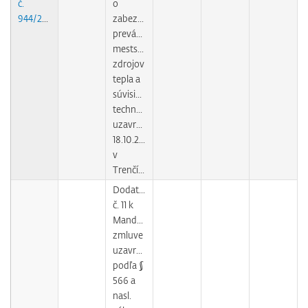
č.
o
944/2004
zabezpečovaní
prevádzky
mestských
zdrojov
tepla a
súvisiacich
technológií
uzavretej
18.10.2004
v
Trenčíne
Dodatok
č. 11 k
Mandátnej
zmluve
uzavretej
podľa §
566 a
nasl.