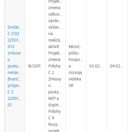
Projektu,
zmena
celkových
oprávnených
Dodatok
výdavkov
č. 1/DZ
na
2211012054501
realizáciu
01 k
aktivít
Ministerstvo
zmluve
Projektu,
pôdo-
o
zmena
hospodárstva
poskytnutí
18/2011
Prílohy
a
03.02.2011
04.02.2011
nenávratného
č. 2
rozvoja
finančného
Zmluvy
vidieka
príspevku
o
SR
č. Z
poskytnutí
22110120545
NFP a
01
doplnenie
Prílohy
č. 4
Rozpočet
projektu