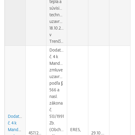
tepla a
súvisiacich
technológií
uzavretej
18.10.2004
v
Trenčíne
Dodatok
č. 4 k
Mandátnej
zmluve
uzavretej
podľa §
566 a
nasl.
zákona
č.
Dodatok
513/1991
č. 4 k
Zb.
Mandátnej
(Obchodného
ERES,
457/2007
29.10.2010