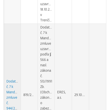
uzavretej
18.10.2004
v
Trenčíne
Dodatok
č. 7 k
Mandátnej
zmluve
uzavretej
podľa §
566 a
nasl.
zákona
č.
Dodatok
513/1991
č. 7 k
Zb.
Mandátnej
(Obchodného
ERES,
819/2008
29.10.2010
zmluve
zákonníka)
a.s.
č.
o
944/2004
zabezpečovaní