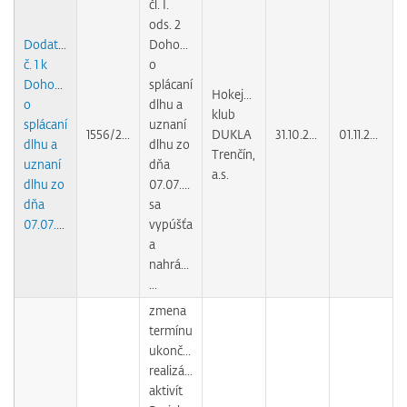
čl. I.
ods. 2
Dodatok
Dohody
č. 1 k
o
Dohode
splácaní
Hokejový
o
dlhu a
klub
splácaní
uznaní
1556/2011
DUKLA
31.10.2011
01.11.2011
dlhu a
dlhu zo
Trenčín,
uznaní
dňa
a.s.
dlhu zo
07.07.2011
dňa
sa
07.07.2011
vypúšťa
a
nahrádza
...
zmena
termínu
ukončenia
realizácie
aktivít