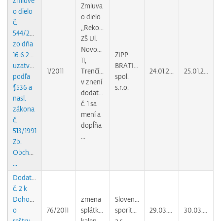
Zmluve
Zmluva
o dielo
o dielo
č.
,,Rekonštrukcia
544/2010
ZŠ Ul.
zo dňa
Novomeského
16.6.2010
ZIPP
11,
uzatvorenej
BRATISLAVA,
1/2011
Trenčín"
24.01.2011
25.01.2011
podľa
spol.
v znení
§536 a
s.r.o.
dodatku
nasl.
č. 1 sa
zákona
mení a
č.
dopĺňa
513/1991
...
Zb.
Obchodný
...
Dodatok
č. 2 k
Dohode
zmena
Slovenská
o
76/2011
splátkového
sporiteľňa,
29.03.2011
30.03.2011
reštrukturalizácii
kalendára
a.s.