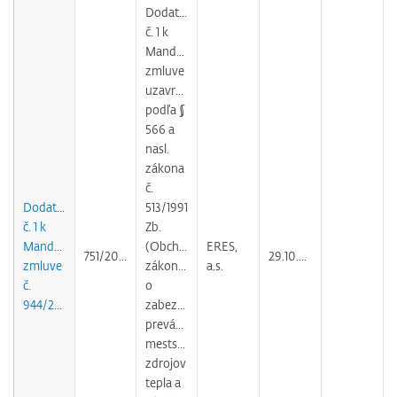
Dodatok
č. 1 k
Mandátnej
zmluve
uzavretej
podľa §
566 a
nasl.
zákona
č.
Dodatok
513/1991
č. 1 k
Zb.
Mandátnej
(Obchodného
ERES,
751/2005
29.10.2010
zmluve
zákonníka)
a.s.
č.
o
944/2004
zabezpečovaní
prevádzky
mestských
zdrojov
tepla a