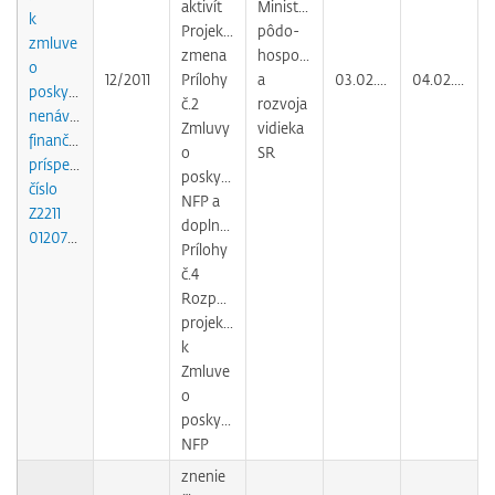
aktivít
Ministerstvo
k
Projektu,
pôdo-
zmluve
zmena
hospodárstva
o
12/2011
Prílohy
a
03.02.2011
04.02.2011
poskytnutí
č.2
rozvoja
nenávratného
Zmluvy
vidieka
finančného
o
SR
príspevku
poskytnutí
číslo
NFP a
Z2211
doplnenie
012072901
Prílohy
č.4
Rozpočet
projektu
k
Zmluve
o
poskytnutí
NFP
znenie