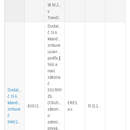
18.10.2004
v
Trenčíne
Dodatok
č. 13 k
Mandátnej
zmluve
uzavretej
podľa §
566 a
nasl.
zákona
č.
Dodatok
513/1991
č. 13 k
Zb.
Mandátnej
(Obchodného
ERES,
830/2010
15.12.2010
zmluve
zákonníka)
a.s.
č.
o
944/2004
zabezpečovaní
prevádzky