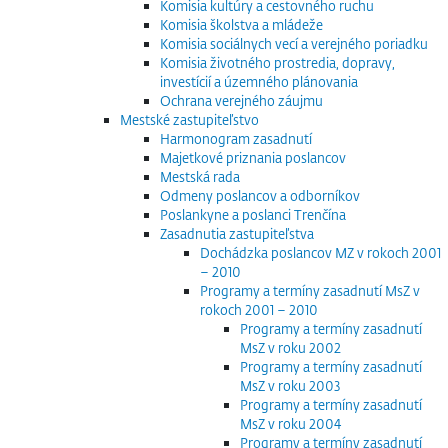
Komisia kultúry a cestovného ruchu
Komisia školstva a mládeže
Komisia sociálnych vecí a verejného poriadku
Komisia životného prostredia, dopravy,
investícií a územného plánovania
Ochrana verejného záujmu
Mestské zastupiteľstvo
Harmonogram zasadnutí
Majetkové priznania poslancov
Mestská rada
Odmeny poslancov a odborníkov
Poslankyne a poslanci Trenčína
Zasadnutia zastupiteľstva
Dochádzka poslancov MZ v rokoch 2001
– 2010
Programy a termíny zasadnutí MsZ v
rokoch 2001 – 2010
Programy a termíny zasadnutí
MsZ v roku 2002
Programy a termíny zasadnutí
MsZ v roku 2003
Programy a termíny zasadnutí
MsZ v roku 2004
Programy a termíny zasadnutí