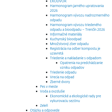
EKODVOR
Harmonogram jarného upratovania
2026
Harmonogram vývozu nadrozmerného
odpadu
Harmonogram vývozu triedeného
odpadu a bioodpadu – Trenčín 2026
Informačné materiály
Kuchynský bioodpad
Množstvový zber odpadu
Registrácia na odber kompostu je
uzavretá
Triedenie a nakladanie s odpadom
Opatrenia na predchádzanie
vzniku odpadov
Triedenie odpadu
Vrecia na odpad
Zberné dvory
Pes v meste
Voda a ovzdušie
Ekonomické a ekologické rady pre
vykurovaciu sezónu
Zeleň
Otázky a odpovede