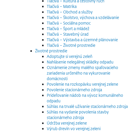
Tlačivá – Kultúra a cestovný ruch
Tlačivá – Matrika
Tlačivá – Obchod a služby
Tlačivá – Školstvo, výchova a vzdelávanie
Tlačivá – Sociálna pomoc
Tlačivá – Šport a mládež
Tlačivá – Stavebný úrad
Tlačivá – Výstavba a územné plánovanie
Tlačivá – Životné prostredie
Životné prostredie
Adoptujte si verejnú zeleň
Nahlásenie nelegálnej skládky odpadu
Oznámenie zmeny malého spaľovacieho
zariadenia určeného na vykurovanie
domácnosti
Povolenie na rozkopávku verejnej zelene
Povolenie stacionárneho zdroja
Prideľovanie nádob na vývoz komunálneho
odpadu
Súhlas na trvalé užívanie stacionárneho zdroja
Súhlas na vydanie povolenia stavby
stacionárneho zdroja
Údržba verejnej zelene
Výrub drevín vo verejnej zeleni