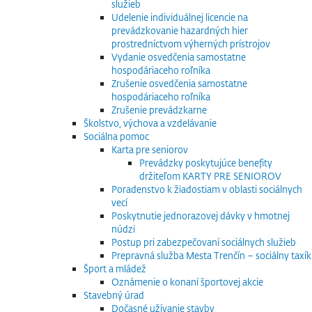
služieb
Udelenie individuálnej licencie na
prevádzkovanie hazardných hier
prostredníctvom výherných prístrojov
Vydanie osvedčenia samostatne
hospodáriaceho roľníka
Zrušenie osvedčenia samostatne
hospodáriaceho roľníka
Zrušenie prevádzkarne
Školstvo, výchova a vzdelávanie
Sociálna pomoc
Karta pre seniorov
Prevádzky poskytujúce benefity
držiteľom KARTY PRE SENIOROV
Poradenstvo k žiadostiam v oblasti sociálnych
vecí
Poskytnutie jednorazovej dávky v hmotnej
núdzi
Postup pri zabezpečovaní sociálnych služieb
Prepravná služba Mesta Trenčín – sociálny taxík
Šport a mládež
Oznámenie o konaní športovej akcie
Stavebný úrad
Dočasné užívanie stavby