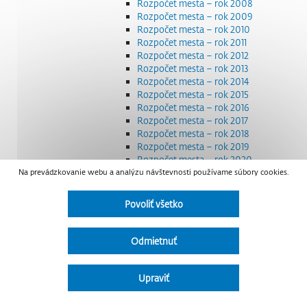
Rozpočet mesta – rok 2008
Rozpočet mesta – rok 2009
Rozpočet mesta – rok 2010
Rozpočet mesta – rok 2011
Rozpočet mesta – rok 2012
Rozpočet mesta – rok 2013
Rozpočet mesta – rok 2014
Rozpočet mesta – rok 2015
Rozpočet mesta – rok 2016
Rozpočet mesta – rok 2017
Rozpočet mesta – rok 2018
Rozpočet mesta – rok 2019
Rozpočet mesta – rok 2020
Na prevádzkovanie webu a analýzu návštevnosti používame súbory cookies.
Rozpočet mesta – rok 2021
Rozpočet mesta – rok 2022
Rozpočet mesta – rok 2023
Povoliť všetko
Rozpočet mesta – rok 2024
Rozpočet mesta – rok 2025
Rozpočet mesta – rok 2026
Odmietnuť
Smernice a dokumenty
Strategické dokumenty
Transparentnosť a výdavky na štátnu reklamu
Upraviť
Úradná tabuľa
Všeobecne záväzné nariadenia – VZN