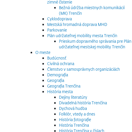
zimné čistenie
Bežná údržba miestnych komunikácií
(MK) Trenčín
Cyklodoprava
Mestská hromadná doprava MHD
Parkovanie
Plán udržateľnej mobility mesta Trenčín
Prieskum dopravného správania pre Plán
udržateľnej mestskej mobility Trenčín
O meste
Budúcnosť
Civilná ochrana
Členstvo v samosprávnych organizáciách
Demografia
Geografia
Geografia Trenčína
História mesta
Dejiny literatúry
Divadelná história Trenčína
Dychová hudba
Folklór, vtedy a dnes
História fotografie
História Trenčína
História Trenčína v číslach