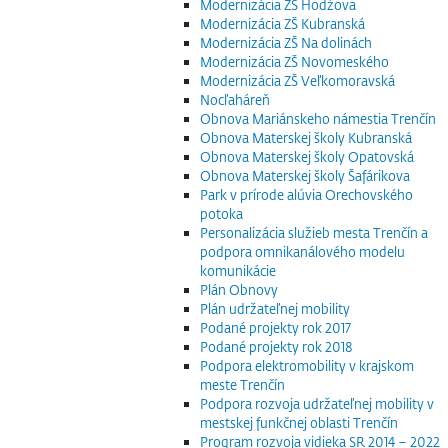
Modernizácia ZŠ Hodžova
Modernizácia ZŠ Kubranská
Modernizácia ZŠ Na dolinách
Modernizácia ZŠ Novomeského
Modernizácia ZŠ Veľkomoravská
Nocľaháreň
Obnova Mariánskeho námestia Trenčín
Obnova Materskej školy Kubranská
Obnova Materskej školy Opatovská
Obnova Materskej školy Šafárikova
Park v prírode alúvia Orechovského
potoka
Personalizácia služieb mesta Trenčín a
podpora omnikanálového modelu
komunikácie
Plán Obnovy
Plán udržateľnej mobility
Podané projekty rok 2017
Podané projekty rok 2018
Podpora elektromobility v krajskom
meste Trenčín
Podpora rozvoja udržateľnej mobility v
mestskej funkčnej oblasti Trenčín
Program rozvoja vidieka SR 2014 – 2022