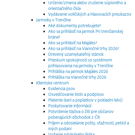
Určenie/zmena alebo zrušenie súpisného a
orientačného čísla
Vydávanie voličských a hlasovacích preukazov
Jarmoky v Trenčíne
Aké dokumenty potrebujete?
Ako sa prihlásiť na jarmok Pri trenčianskej
bráne?
Ako sa prihlásiť na Majáles?
Ako sa prihlásiť na Vianočné trhy 2026?
Drevený uzamykateľný stánok
Prieskum spokojnosti so systémom
prihlasovania na jarmoky v Trenčíne
Prihláška na jarmok Majáles 2026
Prihláška na Vianočné trhy 2026
Klientske centrum
Evidencia psov
Osvedčovanie listín a podpisov
Platenie daní a poplatkov v pokladni MsÚ
Poskytovanie informácií
Potvrdenie tlačiva o žití pre občanov
poberajúcich dôchodok z ČR
Príjem a odosielanie pošty, sťažností, petícií a
iných podaní
Vydanie rybárskeho lístka