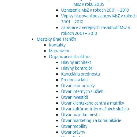
MsZ v roku 2005
Uznesenia MsZ v rokoch 2001 – 2010
Výpisy hlasovaní poslancov MsZ v rokoch
2001 – 2010
Zápisnice z verejných zasadnutí MsZ v
rokoch 2001 – 2010
Mestský úrad Trenčín
Kontakty
Mapa webu
Organizačná štruktúra
Hlavný architekt
Hlavný kontrolór
Kancelária prednostu
Prednosta MsÚ
Útvar ekonomický
Útvar interných služieb
Útvar investícií
Útvar klientskeho centra a matriky
Útvar kultúrno-informačných služieb
Útvar majetku mesta
Útvar marketingu a komunikácie
Útvar mobility
Útvar právny