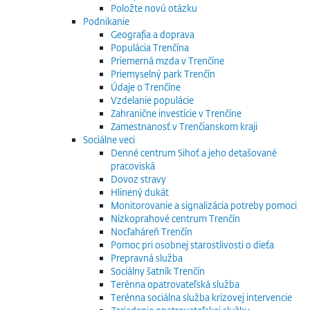
Položte novú otázku
Podnikanie
Geografia a doprava
Populácia Trenčína
Priemerná mzda v Trenčíne
Priemyselný park Trenčín
Údaje o Trenčíne
Vzdelanie populácie
Zahranične investície v Trenčíne
Zamestnanosť v Trenčianskom kraji
Sociálne veci
Denné centrum Sihoť a jeho detašované
pracoviská
Dovoz stravy
Hlinený dukát
Monitorovanie a signalizácia potreby pomoci
Nízkoprahové centrum Trenčín
Nocľaháreň Trenčín
Pomoc pri osobnej starostlivosti o dieťa
Prepravná služba
Sociálny šatník Trenčín
Terénna opatrovateľská služba
Terénna sociálna služba krízovej intervencie