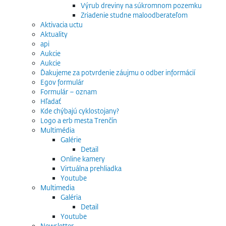
Výrub dreviny na súkromnom pozemku
Zriadenie studne maloodberateľom
Aktivacia uctu
Aktuality
api
Aukcie
Aukcie
Ďakujeme za potvrdenie záujmu o odber informácií
Egov formulár
Formulár – oznam
Hľadať
Kde chýbajú cyklostojany?
Logo a erb mesta Trenčín
Multimédia
Galérie
Detail
Online kamery
Virtuálna prehliadka
Youtube
Multimedia
Galéria
Detail
Youtube
Newsletter