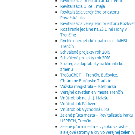
Revitalizácia priestoru átria Trenčín
Revitalizácia Ulice 1. mája
Revitalizácia verejného priestoru
Považská ulica
Revitalizácia verejného priestoru Rozkvet
Rozšírenie jedálne na ZŠ Dlhé Hony v
Trenčíne
Rýchle energetické opatrenia – MHSL
Trenčín
Schválené projekty rok 2015
Schválené projekty rok 2016
Stratégia adaptability na klimatickú
zmenu
TreBuChET – Trenčín, Bučovice,
Chránime Európske Tradície
Vážska magistrála – Istebnícka
Verejné osvetlenie v meste Trenčín
Vnútroblok na Ul. J. Halašu
Vnútroblok Pádivec
Vnútroblok Východná ulica
Zelené pľúca mesta – Revitalizácia Parku
ÚSPECH, Trenčín
Zelené pľúca mesta – vysoko vzrastlé
a alejové stromy a kry vo verejnej zeleni v