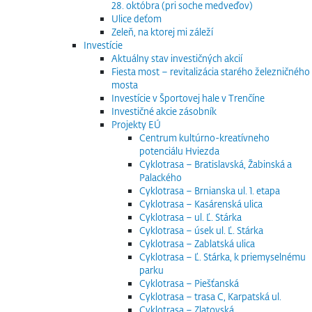
28. októbra (pri soche medveďov)
Ulice deťom
Zeleň, na ktorej mi záleží
Investície
Aktuálny stav investičných akcií
Fiesta most – revitalizácia starého železničného
mosta
Investície v Športovej hale v Trenčíne
Investičné akcie zásobník
Projekty EÚ
Centrum kultúrno-kreatívneho
potenciálu Hviezda
Cyklotrasa – Bratislavská, Žabinská a
Palackého
Cyklotrasa – Brnianska ul. 1. etapa
Cyklotrasa – Kasárenská ulica
Cyklotrasa – ul. Ľ. Stárka
Cyklotrasa – úsek ul. Ľ. Stárka
Cyklotrasa – Zablatská ulica
Cyklotrasa – Ľ. Stárka, k priemyselnému
parku
Cyklotrasa – Piešťanská
Cyklotrasa – trasa C, Karpatská ul.
Cyklotrasa – Zlatovská