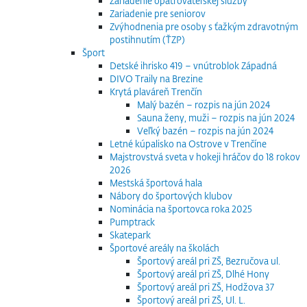
Zariadenie opatrovateľskej služby
Zariadenie pre seniorov
Zvýhodnenia pre osoby s ťažkým zdravotným
postihnutím (ŤZP)
Šport
Detské ihrisko 419 – vnútroblok Západná
DIVO Traily na Brezine
Krytá plaváreň Trenčín
Malý bazén – rozpis na jún 2024
Sauna ženy, muži – rozpis na jún 2024
Veľký bazén – rozpis na jún 2024
Letné kúpalisko na Ostrove v Trenčíne
Majstrovstvá sveta v hokeji hráčov do 18 rokov
2026
Mestská športová hala
Nábory do športových klubov
Nominácia na športovca roka 2025
Pumptrack
Skatepark
Športové areály na školách
Športový areál pri ZŠ, Bezručova ul.
Športový areál pri ZŠ, Dlhé Hony
Športový areál pri ZŠ, Hodžova 37
Športový areál pri ZŠ, Ul. L.