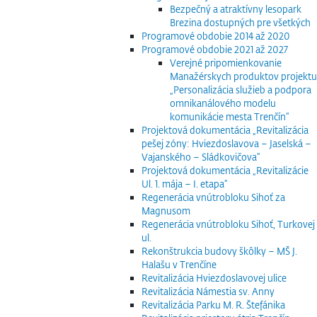
Bezpečný a atraktívny lesopark
Brezina dostupných pre všetkých
Programové obdobie 2014 až 2020
Programové obdobie 2021 až 2027
Verejné pripomienkovanie
Manažérskych produktov projektu
„Personalizácia služieb a podpora
omnikanálového modelu
komunikácie mesta Trenčín“
Projektová dokumentácia „Revitalizácia
pešej zóny: Hviezdoslavova – Jaselská –
Vajanského – Sládkovičova“
Projektová dokumentácia „Revitalizácie
Ul. 1. mája – I. etapa“
Regenerácia vnútrobloku Sihoť za
Magnusom
Regenerácia vnútrobloku Sihoť, Turkovej
ul.
Rekonštrukcia budovy škôlky – MŠ J.
Halašu v Trenčíne
Revitalizácia Hviezdoslavovej ulice
Revitalizácia Námestia sv. Anny
Revitalizácia Parku M. R. Štefánika