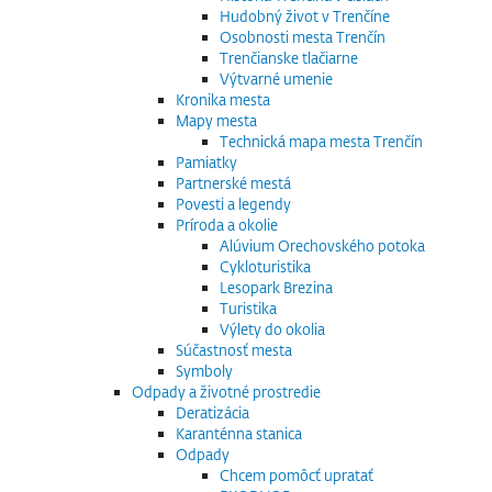
Hudobný život v Trenčíne
Osobnosti mesta Trenčín
Trenčianske tlačiarne
Výtvarné umenie
Kronika mesta
Mapy mesta
Technická mapa mesta Trenčín
Pamiatky
Partnerské mestá
Povesti a legendy
Príroda a okolie
Alúvium Orechovského potoka
Cykloturistika
Lesopark Brezina
Turistika
Výlety do okolia
Súčastnosť mesta
Symboly
Odpady a životné prostredie
Deratizácia
Karanténna stanica
Odpady
Chcem pomôcť upratať