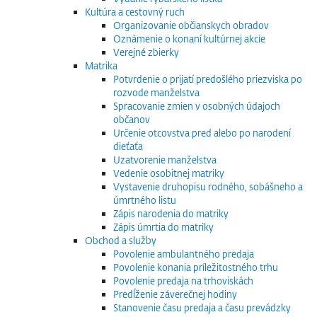
Kultúra a cestovný ruch
Organizovanie občianskych obradov
Oznámenie o konaní kultúrnej akcie
Verejné zbierky
Matrika
Potvrdenie o prijatí predošlého priezviska po
rozvode manželstva
Spracovanie zmien v osobných údajoch
občanov
Určenie otcovstva pred alebo po narodení
dieťaťa
Uzatvorenie manželstva
Vedenie osobitnej matriky
Vystavenie druhopisu rodného, sobášneho a
úmrtného listu
Zápis narodenia do matriky
Zápis úmrtia do matriky
Obchod a služby
Povolenie ambulantného predaja
Povolenie konania príležitostného trhu
Povolenie predaja na trhoviskách
Predĺženie záverečnej hodiny
Stanovenie času predaja a času prevádzky