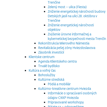
Trenčíne
Zelený most – ulica (Fiesta)
Zníženie energetickej náročnosti budovy
Detských jaslí na ulici 28. októbra v
Trenčíne
Zníženie energetickej náročnosti
objektov
Zvýšenie úrovne informačnej a
kybernetickej bezpečnosti mesta Trenčín
Rekonštrukcia Mierového Námestia
Revitalizácia pešej zóny Hviezdoslavova
Zásobník investícií
Klientske centrum
Agenda Klientskeho centra
Trvalé bydlisko
Kultúra a voľný čas
Bohoslužby
Kultúrne strediská
Pódiá a mobiliár
Kultúrno-kreatívne centrum Hviezda
Informácie o spracúvaní osobných
údajov CKKP Hviezda
Pripravované workshopy
Pýtate sa – odpovedáme