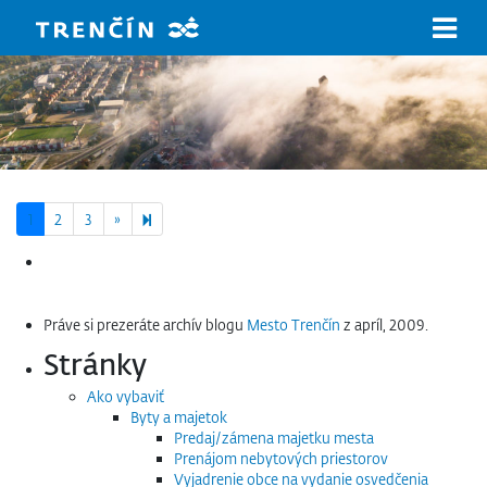
Prejsť na hlavný obsah
Next page
4
1
2
3
»
Hľadať:
Práve si prezeráte archív blogu
Mesto Trenčín
z apríl, 2009.
Stránky
Ako vybaviť
Byty a majetok
Predaj/zámena majetku mesta
Prenájom nebytových priestorov
Vyjadrenie obce na vydanie osvedčenia