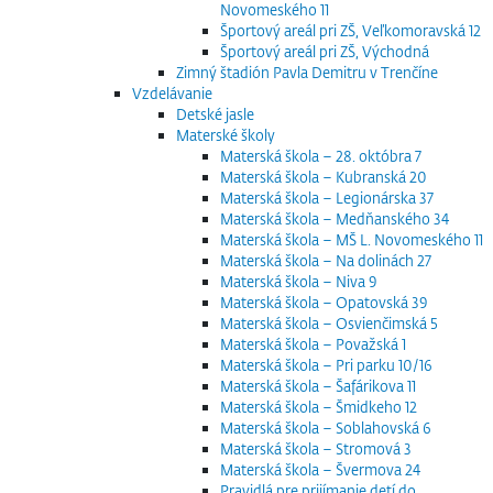
Novomeského 11
Športový areál pri ZŠ, Veľkomoravská 12
Športový areál pri ZŠ, Východná
Zimný štadión Pavla Demitru v Trenčíne
Vzdelávanie
Detské jasle
Materské školy
Materská škola – 28. októbra 7
Materská škola – Kubranská 20
Materská škola – Legionárska 37
Materská škola – Medňanského 34
Materská škola – MŠ L. Novomeského 11
Materská škola – Na dolinách 27
Materská škola – Niva 9
Materská škola – Opatovská 39
Materská škola – Osvienčimská 5
Materská škola – Považská 1
Materská škola – Pri parku 10/16
Materská škola – Šafárikova 11
Materská škola – Šmidkeho 12
Materská škola – Soblahovská 6
Materská škola – Stromová 3
Materská škola – Švermova 24
Pravidlá pre prijímanie detí do