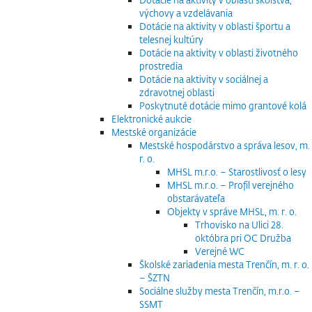
výchovy a vzdelávania
Dotácie na aktivity v oblasti športu a
telesnej kultúry
Dotácie na aktivity v oblasti životného
prostredia
Dotácie na aktivity v sociálnej a
zdravotnej oblasti
Poskytnuté dotácie mimo grantové kolá
Elektronické aukcie
Mestské organizácie
Mestské hospodárstvo a správa lesov, m.
r. o.
MHSL m.r.o. – Starostlivosť o lesy
MHSL m.r.o. – Profil verejného
obstarávateľa
Objekty v správe MHSL, m. r. o.
Trhovisko na Ulici 28.
októbra pri OC Družba
Verejné WC
Školské zariadenia mesta Trenčín, m. r. o.
– ŠZTN
Sociálne služby mesta Trenčín, m.r.o. –
SSMT