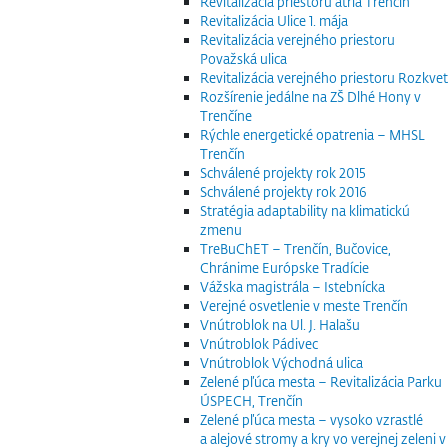
Revitalizácia priestoru átria Trenčín
Revitalizácia Ulice 1. mája
Revitalizácia verejného priestoru
Považská ulica
Revitalizácia verejného priestoru Rozkvet
Rozšírenie jedálne na ZŠ Dlhé Hony v
Trenčíne
Rýchle energetické opatrenia – MHSL
Trenčín
Schválené projekty rok 2015
Schválené projekty rok 2016
Stratégia adaptability na klimatickú
zmenu
TreBuChET – Trenčín, Bučovice,
Chránime Európske Tradície
Vážska magistrála – Istebnícka
Verejné osvetlenie v meste Trenčín
Vnútroblok na Ul. J. Halašu
Vnútroblok Pádivec
Vnútroblok Východná ulica
Zelené pľúca mesta – Revitalizácia Parku
ÚSPECH, Trenčín
Zelené pľúca mesta – vysoko vzrastlé
a alejové stromy a kry vo verejnej zeleni v