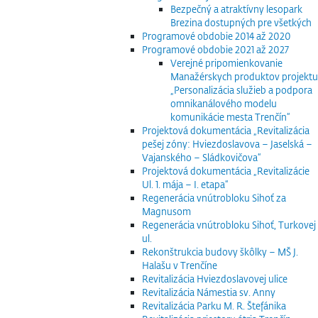
Bezpečný a atraktívny lesopark
Brezina dostupných pre všetkých
Programové obdobie 2014 až 2020
Programové obdobie 2021 až 2027
Verejné pripomienkovanie
Manažérskych produktov projektu
„Personalizácia služieb a podpora
omnikanálového modelu
komunikácie mesta Trenčín“
Projektová dokumentácia „Revitalizácia
pešej zóny: Hviezdoslavova – Jaselská –
Vajanského – Sládkovičova“
Projektová dokumentácia „Revitalizácie
Ul. 1. mája – I. etapa“
Regenerácia vnútrobloku Sihoť za
Magnusom
Regenerácia vnútrobloku Sihoť, Turkovej
ul.
Rekonštrukcia budovy škôlky – MŠ J.
Halašu v Trenčíne
Revitalizácia Hviezdoslavovej ulice
Revitalizácia Námestia sv. Anny
Revitalizácia Parku M. R. Štefánika