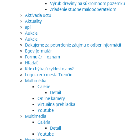
Výrub dreviny na súkromnom pozemku
Zriadenie studne maloodberateľom
Aktivacia uctu
Aktuality
api
Aukcie
Aukcie
Ďakujeme za potvrdenie záujmu o odber informácií
Egov formulár
Formulár – oznam
Hľadať
Kde chýbajú cyklostojany?
Logo a erb mesta Trenčín
Multimédia
Galérie
Detail
Online kamery
Virtuálna prehliadka
Youtube
Multimedia
Galéria
Detail
Youtube
Newsletter