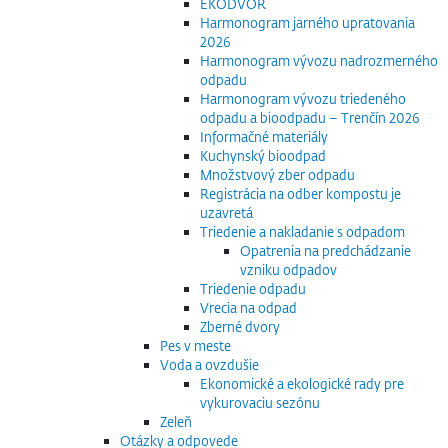
EKODVOR
Harmonogram jarného upratovania
2026
Harmonogram vývozu nadrozmerného
odpadu
Harmonogram vývozu triedeného
odpadu a bioodpadu – Trenčín 2026
Informačné materiály
Kuchynský bioodpad
Množstvový zber odpadu
Registrácia na odber kompostu je
uzavretá
Triedenie a nakladanie s odpadom
Opatrenia na predchádzanie
vzniku odpadov
Triedenie odpadu
Vrecia na odpad
Zberné dvory
Pes v meste
Voda a ovzdušie
Ekonomické a ekologické rady pre
vykurovaciu sezónu
Zeleň
Otázky a odpovede