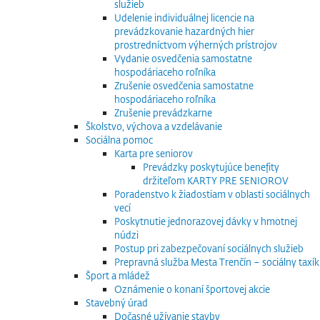
služieb
Udelenie individuálnej licencie na
prevádzkovanie hazardných hier
prostredníctvom výherných prístrojov
Vydanie osvedčenia samostatne
hospodáriaceho roľníka
Zrušenie osvedčenia samostatne
hospodáriaceho roľníka
Zrušenie prevádzkarne
Školstvo, výchova a vzdelávanie
Sociálna pomoc
Karta pre seniorov
Prevádzky poskytujúce benefity
držiteľom KARTY PRE SENIOROV
Poradenstvo k žiadostiam v oblasti sociálnych
vecí
Poskytnutie jednorazovej dávky v hmotnej
núdzi
Postup pri zabezpečovaní sociálnych služieb
Prepravná služba Mesta Trenčín – sociálny taxík
Šport a mládež
Oznámenie o konaní športovej akcie
Stavebný úrad
Dočasné užívanie stavby