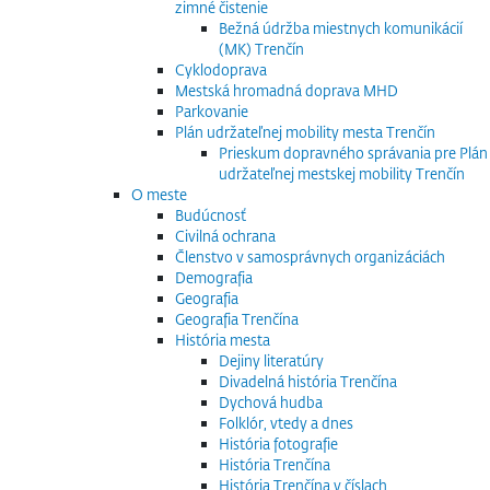
zimné čistenie
Bežná údržba miestnych komunikácií
(MK) Trenčín
Cyklodoprava
Mestská hromadná doprava MHD
Parkovanie
Plán udržateľnej mobility mesta Trenčín
Prieskum dopravného správania pre Plán
udržateľnej mestskej mobility Trenčín
O meste
Budúcnosť
Civilná ochrana
Členstvo v samosprávnych organizáciách
Demografia
Geografia
Geografia Trenčína
História mesta
Dejiny literatúry
Divadelná história Trenčína
Dychová hudba
Folklór, vtedy a dnes
História fotografie
História Trenčína
História Trenčína v číslach