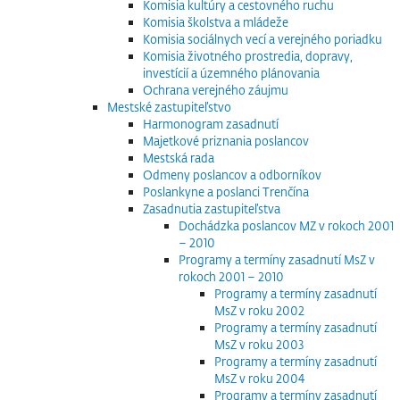
Komisia kultúry a cestovného ruchu
Komisia školstva a mládeže
Komisia sociálnych vecí a verejného poriadku
Komisia životného prostredia, dopravy,
investícií a územného plánovania
Ochrana verejného záujmu
Mestské zastupiteľstvo
Harmonogram zasadnutí
Majetkové priznania poslancov
Mestská rada
Odmeny poslancov a odborníkov
Poslankyne a poslanci Trenčína
Zasadnutia zastupiteľstva
Dochádzka poslancov MZ v rokoch 2001
– 2010
Programy a termíny zasadnutí MsZ v
rokoch 2001 – 2010
Programy a termíny zasadnutí
MsZ v roku 2002
Programy a termíny zasadnutí
MsZ v roku 2003
Programy a termíny zasadnutí
MsZ v roku 2004
Programy a termíny zasadnutí