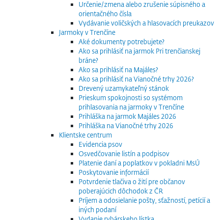
Určenie/zmena alebo zrušenie súpisného a
orientačného čísla
Vydávanie voličských a hlasovacích preukazov
Jarmoky v Trenčíne
Aké dokumenty potrebujete?
Ako sa prihlásiť na jarmok Pri trenčianskej
bráne?
Ako sa prihlásiť na Majáles?
Ako sa prihlásiť na Vianočné trhy 2026?
Drevený uzamykateľný stánok
Prieskum spokojnosti so systémom
prihlasovania na jarmoky v Trenčíne
Prihláška na jarmok Majáles 2026
Prihláška na Vianočné trhy 2026
Klientske centrum
Evidencia psov
Osvedčovanie listín a podpisov
Platenie daní a poplatkov v pokladni MsÚ
Poskytovanie informácií
Potvrdenie tlačiva o žití pre občanov
poberajúcich dôchodok z ČR
Príjem a odosielanie pošty, sťažností, petícií a
iných podaní
Vydanie rybárskeho lístka