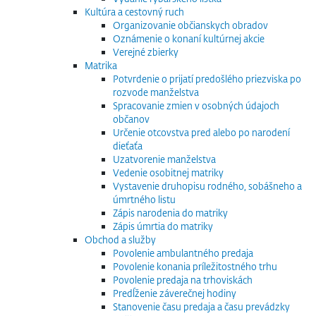
Kultúra a cestovný ruch
Organizovanie občianskych obradov
Oznámenie o konaní kultúrnej akcie
Verejné zbierky
Matrika
Potvrdenie o prijatí predošlého priezviska po
rozvode manželstva
Spracovanie zmien v osobných údajoch
občanov
Určenie otcovstva pred alebo po narodení
dieťaťa
Uzatvorenie manželstva
Vedenie osobitnej matriky
Vystavenie druhopisu rodného, sobášneho a
úmrtného listu
Zápis narodenia do matriky
Zápis úmrtia do matriky
Obchod a služby
Povolenie ambulantného predaja
Povolenie konania príležitostného trhu
Povolenie predaja na trhoviskách
Predĺženie záverečnej hodiny
Stanovenie času predaja a času prevádzky