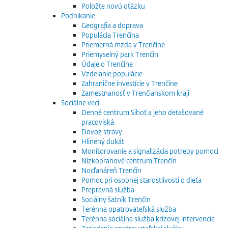
Položte novú otázku
Podnikanie
Geografia a doprava
Populácia Trenčína
Priemerná mzda v Trenčíne
Priemyselný park Trenčín
Údaje o Trenčíne
Vzdelanie populácie
Zahranične investície v Trenčíne
Zamestnanosť v Trenčianskom kraji
Sociálne veci
Denné centrum Sihoť a jeho detašované
pracoviská
Dovoz stravy
Hlinený dukát
Monitorovanie a signalizácia potreby pomoci
Nízkoprahové centrum Trenčín
Nocľaháreň Trenčín
Pomoc pri osobnej starostlivosti o dieťa
Prepravná služba
Sociálny šatník Trenčín
Terénna opatrovateľská služba
Terénna sociálna služba krízovej intervencie