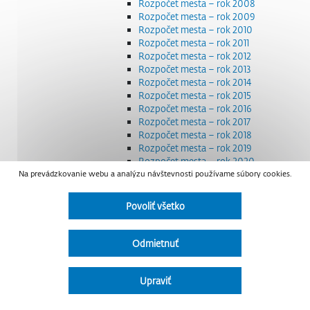
Rozpočet mesta – rok 2008
Rozpočet mesta – rok 2009
Rozpočet mesta – rok 2010
Rozpočet mesta – rok 2011
Rozpočet mesta – rok 2012
Rozpočet mesta – rok 2013
Rozpočet mesta – rok 2014
Rozpočet mesta – rok 2015
Rozpočet mesta – rok 2016
Rozpočet mesta – rok 2017
Rozpočet mesta – rok 2018
Rozpočet mesta – rok 2019
Rozpočet mesta – rok 2020
Na prevádzkovanie webu a analýzu návštevnosti používame súbory cookies.
Rozpočet mesta – rok 2021
Rozpočet mesta – rok 2022
Rozpočet mesta – rok 2023
Povoliť všetko
Rozpočet mesta – rok 2024
Rozpočet mesta – rok 2025
Rozpočet mesta – rok 2026
Odmietnuť
Smernice a dokumenty
Strategické dokumenty
Transparentnosť a výdavky na štátnu reklamu
Upraviť
Úradná tabuľa
Všeobecne záväzné nariadenia – VZN