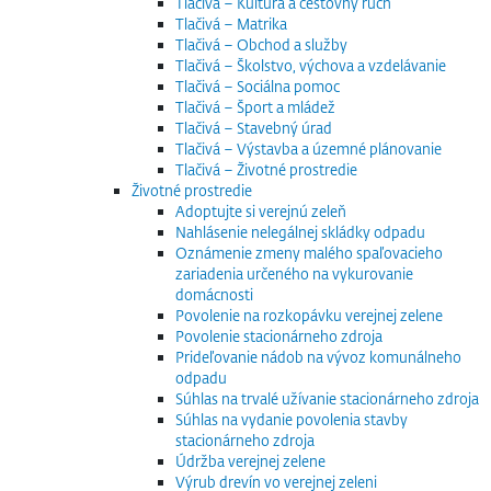
Tlačivá – Kultúra a cestovný ruch
Tlačivá – Matrika
Tlačivá – Obchod a služby
Tlačivá – Školstvo, výchova a vzdelávanie
Tlačivá – Sociálna pomoc
Tlačivá – Šport a mládež
Tlačivá – Stavebný úrad
Tlačivá – Výstavba a územné plánovanie
Tlačivá – Životné prostredie
Životné prostredie
Adoptujte si verejnú zeleň
Nahlásenie nelegálnej skládky odpadu
Oznámenie zmeny malého spaľovacieho
zariadenia určeného na vykurovanie
domácnosti
Povolenie na rozkopávku verejnej zelene
Povolenie stacionárneho zdroja
Prideľovanie nádob na vývoz komunálneho
odpadu
Súhlas na trvalé užívanie stacionárneho zdroja
Súhlas na vydanie povolenia stavby
stacionárneho zdroja
Údržba verejnej zelene
Výrub drevín vo verejnej zeleni