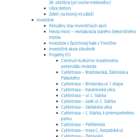
28. októbra (pri soche medveďov)
Ulice deťom
Zeleň, na ktorej mi záleží
Investície
Aktuálny stav investičných akcií
Fiesta most – revitalizácia starého železničného
mosta
Investície v Športovej hale v Trenčíne
Investičné akcie zásobník
Projekty EÚ
Centrum kultúrno-kreatívneho
potenciálu Hviezda
Cyklotrasa – Bratislavská, Žabinská a
Palackého
Cyklotrasa – Brnianska ul. 1. etapa
Cyklotrasa – Kasárenská ulica
Cyklotrasa – ul. Ľ. Stárka
Cyklotrasa – úsek ul. Ľ. Stárka
Cyklotrasa – Zablatská ulica
Cyklotrasa – Ľ. Stárka, k priemyselnému
parku
Cyklotrasa – Piešťanská
Cyklotrasa – trasa C, Karpatská ul.
Cyklotrasa – Zlatovská