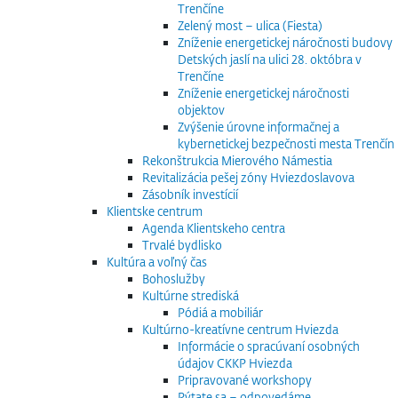
Trenčíne
Zelený most – ulica (Fiesta)
Zníženie energetickej náročnosti budovy
Detských jaslí na ulici 28. októbra v
Trenčíne
Zníženie energetickej náročnosti
objektov
Zvýšenie úrovne informačnej a
kybernetickej bezpečnosti mesta Trenčín
Rekonštrukcia Mierového Námestia
Revitalizácia pešej zóny Hviezdoslavova
Zásobník investícií
Klientske centrum
Agenda Klientskeho centra
Trvalé bydlisko
Kultúra a voľný čas
Bohoslužby
Kultúrne strediská
Pódiá a mobiliár
Kultúrno-kreatívne centrum Hviezda
Informácie o spracúvaní osobných
údajov CKKP Hviezda
Pripravované workshopy
Pýtate sa – odpovedáme