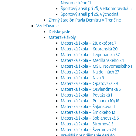
Novomeského 11
Športový areál pri ZŠ, Veľkomoravská 12
Športový areál pri ZŠ, Východná
Zimný štadión Pavla Demitru v Trenčíne
Vzdelávanie
Detské jasle
Materské školy
Materská škola – 28. októbra 7
Materská škola – Kubranská 20
Materská škola – Legionárska 37
Materská škola – Medňanského 34
Materská škola – MŠ L. Novomeského 11
Materská škola – Na dolinách 27
Materská škola – Niva 9
Materská škola – Opatovská 39
Materská škola – Osvienčimská 5
Materská škola – Považská 1
Materská škola – Pri parku 10/16
Materská škola – Šafárikova 11
Materská škola – Šmidkeho 12
Materská škola – Soblahovská 6
Materská škola – Stromová 3
Materská škola – Švermova 24
Pravidlá pre prijímanie detí do