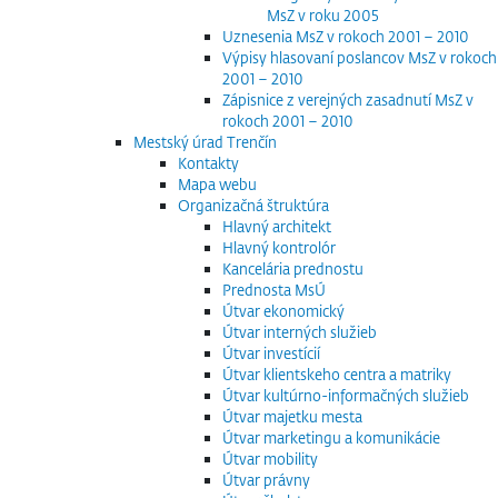
MsZ v roku 2005
Uznesenia MsZ v rokoch 2001 – 2010
Výpisy hlasovaní poslancov MsZ v rokoch
2001 – 2010
Zápisnice z verejných zasadnutí MsZ v
rokoch 2001 – 2010
Mestský úrad Trenčín
Kontakty
Mapa webu
Organizačná štruktúra
Hlavný architekt
Hlavný kontrolór
Kancelária prednostu
Prednosta MsÚ
Útvar ekonomický
Útvar interných služieb
Útvar investícií
Útvar klientskeho centra a matriky
Útvar kultúrno-informačných služieb
Útvar majetku mesta
Útvar marketingu a komunikácie
Útvar mobility
Útvar právny