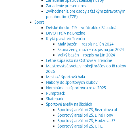
Zariadenie opatrovateľskej služby
Zariadenie pre seniorov
Zvýhodnenia pre osoby s ťažkým zdravotným
postihnutím (ŤZP)
Šport
Detské ihrisko 419 – vnútroblok Západná
DIVO Traily na Brezine
Krytá plaváreň Trenčín
Malý bazén – rozpis na jún 2024
Sauna ženy, muži – rozpis na jún 2024
Veľký bazén – rozpis na jún 2024
Letné kúpalisko na Ostrove v Trenčíne
Majstrovstvá sveta v hokeji hráčov do 18 rokov
2026
Mestská športová hala
Nábory do športových klubov
Nominácia na športovca roka 2025
Pumptrack
Skatepark
Športové areály na školách
Športový areál pri ZŠ, Bezručova ul.
Športový areál pri ZŠ, Dlhé Hony
Športový areál pri ZŠ, Hodžova 37
Športový areál pri ZŠ, Ul. L.