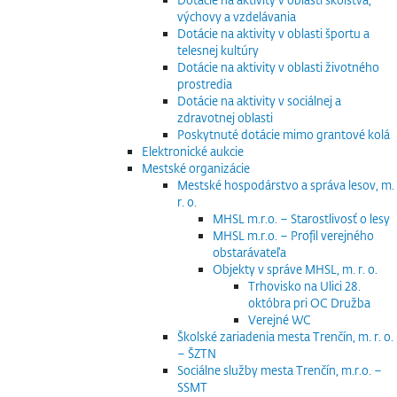
výchovy a vzdelávania
Dotácie na aktivity v oblasti športu a
telesnej kultúry
Dotácie na aktivity v oblasti životného
prostredia
Dotácie na aktivity v sociálnej a
zdravotnej oblasti
Poskytnuté dotácie mimo grantové kolá
Elektronické aukcie
Mestské organizácie
Mestské hospodárstvo a správa lesov, m.
r. o.
MHSL m.r.o. – Starostlivosť o lesy
MHSL m.r.o. – Profil verejného
obstarávateľa
Objekty v správe MHSL, m. r. o.
Trhovisko na Ulici 28.
októbra pri OC Družba
Verejné WC
Školské zariadenia mesta Trenčín, m. r. o.
– ŠZTN
Sociálne služby mesta Trenčín, m.r.o. –
SSMT