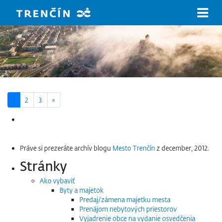
Prejsť na hlavný obsah
Next page
1
2
3
»
Hľadať:
Práve si prezeráte archív blogu
Mesto Trenčín
z december, 2012.
Stránky
Ako vybaviť
Byty a majetok
Predaj/zámena majetku mesta
Prenájom nebytových priestorov
Vyjadrenie obce na vydanie osvedčenia