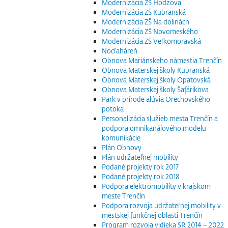
Modernizácia ZŠ Hodžova
Modernizácia ZŠ Kubranská
Modernizácia ZŠ Na dolinách
Modernizácia ZŠ Novomeského
Modernizácia ZŠ Veľkomoravská
Nocľaháreň
Obnova Mariánskeho námestia Trenčín
Obnova Materskej školy Kubranská
Obnova Materskej školy Opatovská
Obnova Materskej školy Šafárikova
Park v prírode alúvia Orechovského
potoka
Personalizácia služieb mesta Trenčín a
podpora omnikanálového modelu
komunikácie
Plán Obnovy
Plán udržateľnej mobility
Podané projekty rok 2017
Podané projekty rok 2018
Podpora elektromobility v krajskom
meste Trenčín
Podpora rozvoja udržateľnej mobility v
mestskej funkčnej oblasti Trenčín
Program rozvoja vidieka SR 2014 – 2022