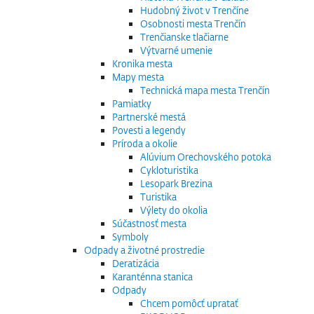
Hudobný život v Trenčíne
Osobnosti mesta Trenčín
Trenčianske tlačiarne
Výtvarné umenie
Kronika mesta
Mapy mesta
Technická mapa mesta Trenčín
Pamiatky
Partnerské mestá
Povesti a legendy
Príroda a okolie
Alúvium Orechovského potoka
Cykloturistika
Lesopark Brezina
Turistika
Výlety do okolia
Súčastnosť mesta
Symboly
Odpady a životné prostredie
Deratizácia
Karanténna stanica
Odpady
Chcem pomôcť upratať