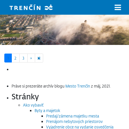
Prejsť na hlavný obsah
Next page
6
1
2
3
»
Hľadať:
Práve si prezeráte archív blogu
Mesto Trenčín
z máj, 2021.
Stránky
Ako vybaviť
Byty a majetok
Predaj/zámena majetku mesta
Prenájom nebytových priestorov
Vyjadrenie obce na vydanie osvedčenia