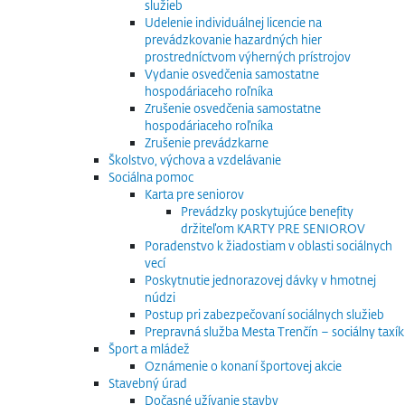
služieb
Udelenie individuálnej licencie na
prevádzkovanie hazardných hier
prostredníctvom výherných prístrojov
Vydanie osvedčenia samostatne
hospodáriaceho roľníka
Zrušenie osvedčenia samostatne
hospodáriaceho roľníka
Zrušenie prevádzkarne
Školstvo, výchova a vzdelávanie
Sociálna pomoc
Karta pre seniorov
Prevádzky poskytujúce benefity
držiteľom KARTY PRE SENIOROV
Poradenstvo k žiadostiam v oblasti sociálnych
vecí
Poskytnutie jednorazovej dávky v hmotnej
núdzi
Postup pri zabezpečovaní sociálnych služieb
Prepravná služba Mesta Trenčín – sociálny taxík
Šport a mládež
Oznámenie o konaní športovej akcie
Stavebný úrad
Dočasné užívanie stavby