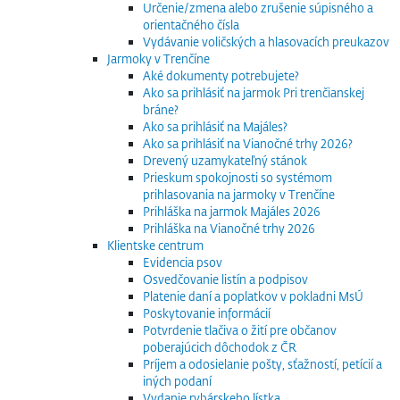
Určenie/zmena alebo zrušenie súpisného a
orientačného čísla
Vydávanie voličských a hlasovacích preukazov
Jarmoky v Trenčíne
Aké dokumenty potrebujete?
Ako sa prihlásiť na jarmok Pri trenčianskej
bráne?
Ako sa prihlásiť na Majáles?
Ako sa prihlásiť na Vianočné trhy 2026?
Drevený uzamykateľný stánok
Prieskum spokojnosti so systémom
prihlasovania na jarmoky v Trenčíne
Prihláška na jarmok Majáles 2026
Prihláška na Vianočné trhy 2026
Klientske centrum
Evidencia psov
Osvedčovanie listín a podpisov
Platenie daní a poplatkov v pokladni MsÚ
Poskytovanie informácií
Potvrdenie tlačiva o žití pre občanov
poberajúcich dôchodok z ČR
Príjem a odosielanie pošty, sťažností, petícií a
iných podaní
Vydanie rybárskeho lístka