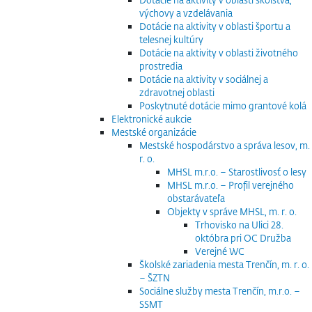
výchovy a vzdelávania
Dotácie na aktivity v oblasti športu a
telesnej kultúry
Dotácie na aktivity v oblasti životného
prostredia
Dotácie na aktivity v sociálnej a
zdravotnej oblasti
Poskytnuté dotácie mimo grantové kolá
Elektronické aukcie
Mestské organizácie
Mestské hospodárstvo a správa lesov, m.
r. o.
MHSL m.r.o. – Starostlivosť o lesy
MHSL m.r.o. – Profil verejného
obstarávateľa
Objekty v správe MHSL, m. r. o.
Trhovisko na Ulici 28.
októbra pri OC Družba
Verejné WC
Školské zariadenia mesta Trenčín, m. r. o.
– ŠZTN
Sociálne služby mesta Trenčín, m.r.o. –
SSMT