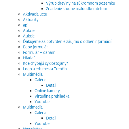
Výrub dreviny na súkromnom pozemku
Zriadenie studne maloodberateľom
Aktivacia uctu
Aktuality
api
Aukcie
Aukcie
Ďakujeme za potvrdenie záujmu o odber informácií
Egov formulár
Formulár – oznam
Hľadať
Kde chýbajú cyklostojany?
Logo a erb mesta Trenčín
Multimédia
Galérie
Detail
Online kamery
Virtuálna prehliadka
Youtube
Multimedia
Galéria
Detail
Youtube
Newsletter