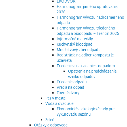
EKODVOR
Harmonogram jarného upratovania
2026
Harmonogram vývozu nadrozmerného
odpadu
Harmonogram vývozu triedeného
odpadu a bioodpadu – Trenčín 2026
Informačné materiály
Kuchynský bioodpad
Množstvový zber odpadu
Registrácia na odber kompostu je
uzavretá
Triedenie a nakladanie s odpadom
Opatrenia na predchádzanie
vzniku odpadov
Triedenie odpadu
Vrecia na odpad
Zberné dvory
Pes v meste
Voda a ovzdušie
Ekonomické a ekologické rady pre
vykurovaciu sezónu
Zeleň
Otázky a odpovede