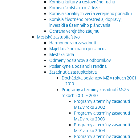
Komisia kultúry a cestovného ruchu
Komisia školstva a mládeže
Komisia sociálnych vecí a verejného poriadku
Komisia životného prostredia, dopravy,
investícií a územného plánovania
Ochrana verejného záujmu
Mestské zastupiteľstvo
Harmonogram zasadnutí
Majetkové priznania poslancov
Mestská rada
Odmeny poslancov a odborníkov
Poslankyne a poslanci Trenčína
Zasadnutia zastupiteľstva
Dochádzka poslancov MZ v rokoch 2001
– 2010
Programy a termíny zasadnutí MsZ v
rokoch 2001 – 2010
Programy a termíny zasadnutí
MsZ v roku 2002
Programy a termíny zasadnutí
MsZ v roku 2003
Programy a termíny zasadnutí
MsZ v roku 2004
Programy a termíny zasadnutí