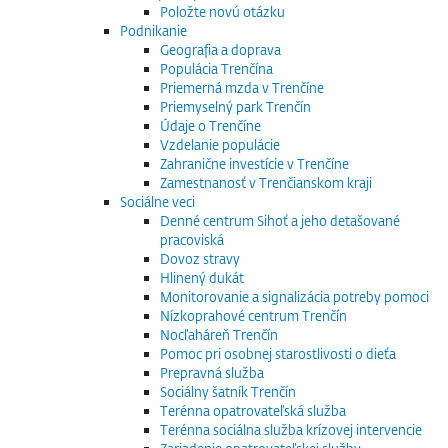
Položte novú otázku
Podnikanie
Geografia a doprava
Populácia Trenčína
Priemerná mzda v Trenčíne
Priemyselný park Trenčín
Údaje o Trenčíne
Vzdelanie populácie
Zahranične investície v Trenčíne
Zamestnanosť v Trenčianskom kraji
Sociálne veci
Denné centrum Sihoť a jeho detašované
pracoviská
Dovoz stravy
Hlinený dukát
Monitorovanie a signalizácia potreby pomoci
Nízkoprahové centrum Trenčín
Nocľaháreň Trenčín
Pomoc pri osobnej starostlivosti o dieťa
Prepravná služba
Sociálny šatník Trenčín
Terénna opatrovateľská služba
Terénna sociálna služba krízovej intervencie