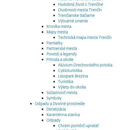
Hudobný život v Trenčíne
Osobnosti mesta Trenčín
Trenčianske tlačiarne
Výtvarné umenie
Kronika mesta
Mapy mesta
Technická mapa mesta Trenčín
Pamiatky
Partnerské mestá
Povesti a legendy
Príroda a okolie
Alúvium Orechovského potoka
Cykloturistika
Lesopark Brezina
Turistika
Výlety do okolia
Súčastnosť mesta
Symboly
Odpady a životné prostredie
Deratizácia
Karanténna stanica
Odpady
Chcem pomôcť upratať