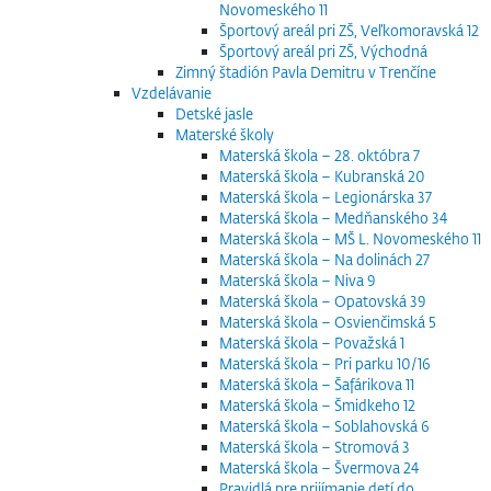
Novomeského 11
Športový areál pri ZŠ, Veľkomoravská 12
Športový areál pri ZŠ, Východná
Zimný štadión Pavla Demitru v Trenčíne
Vzdelávanie
Detské jasle
Materské školy
Materská škola – 28. októbra 7
Materská škola – Kubranská 20
Materská škola – Legionárska 37
Materská škola – Medňanského 34
Materská škola – MŠ L. Novomeského 11
Materská škola – Na dolinách 27
Materská škola – Niva 9
Materská škola – Opatovská 39
Materská škola – Osvienčimská 5
Materská škola – Považská 1
Materská škola – Pri parku 10/16
Materská škola – Šafárikova 11
Materská škola – Šmidkeho 12
Materská škola – Soblahovská 6
Materská škola – Stromová 3
Materská škola – Švermova 24
Pravidlá pre prijímanie detí do