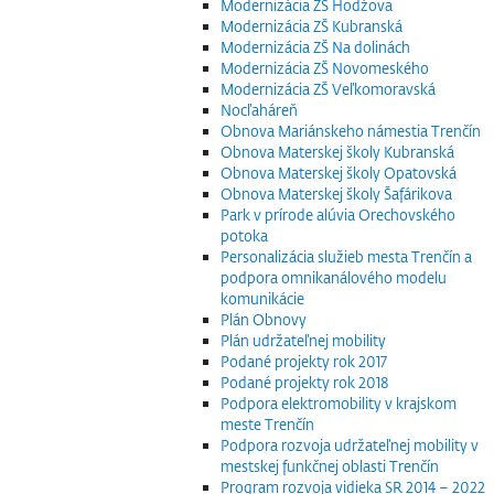
Modernizácia ZŠ Hodžova
Modernizácia ZŠ Kubranská
Modernizácia ZŠ Na dolinách
Modernizácia ZŠ Novomeského
Modernizácia ZŠ Veľkomoravská
Nocľaháreň
Obnova Mariánskeho námestia Trenčín
Obnova Materskej školy Kubranská
Obnova Materskej školy Opatovská
Obnova Materskej školy Šafárikova
Park v prírode alúvia Orechovského
potoka
Personalizácia služieb mesta Trenčín a
podpora omnikanálového modelu
komunikácie
Plán Obnovy
Plán udržateľnej mobility
Podané projekty rok 2017
Podané projekty rok 2018
Podpora elektromobility v krajskom
meste Trenčín
Podpora rozvoja udržateľnej mobility v
mestskej funkčnej oblasti Trenčín
Program rozvoja vidieka SR 2014 – 2022