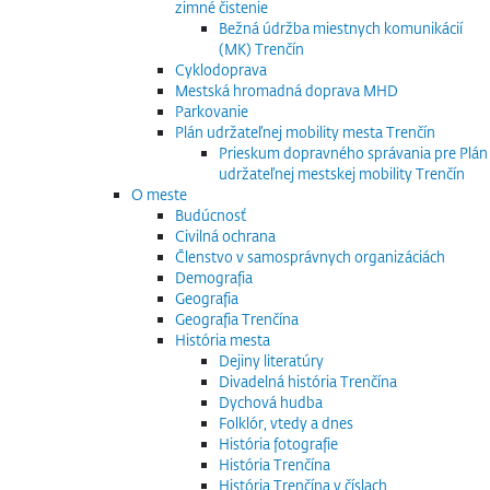
zimné čistenie
Bežná údržba miestnych komunikácií
(MK) Trenčín
Cyklodoprava
Mestská hromadná doprava MHD
Parkovanie
Plán udržateľnej mobility mesta Trenčín
Prieskum dopravného správania pre Plán
udržateľnej mestskej mobility Trenčín
O meste
Budúcnosť
Civilná ochrana
Členstvo v samosprávnych organizáciách
Demografia
Geografia
Geografia Trenčína
História mesta
Dejiny literatúry
Divadelná história Trenčína
Dychová hudba
Folklór, vtedy a dnes
História fotografie
História Trenčína
História Trenčína v číslach