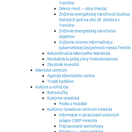
Trenčíne
Zelený most – ulica (Fiesta)
Zníženie energetickej náročnosti budovy
Detských jaslí na ulici 28. októbra v
Trenčíne
Zníženie energetickej náročnosti
objektov
Zvýšenie úrovne informačnej a
kybernetickej bezpečnosti mesta Trenčín
Rekonštrukcia Mierového Námestia
Revitalizácia pešej zóny Hviezdoslavova
Zásobník investícií
Klientske centrum
Agenda Klientskeho centra
Trvalé bydlisko
Kultúra a voľný čas
Bohoslužby
Kultúrne strediská
Pódiá a mobiliár
Kultúrno-kreatívne centrum Hviezda
Informácie o spracúvaní osobných
údajov CKKP Hviezda
Pripravované workshopy
Pýtate sa – odpovedáme