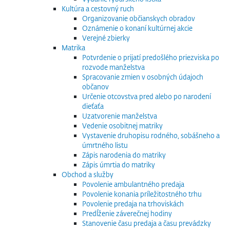
Kultúra a cestovný ruch
Organizovanie občianskych obradov
Oznámenie o konaní kultúrnej akcie
Verejné zbierky
Matrika
Potvrdenie o prijatí predošlého priezviska po
rozvode manželstva
Spracovanie zmien v osobných údajoch
občanov
Určenie otcovstva pred alebo po narodení
dieťaťa
Uzatvorenie manželstva
Vedenie osobitnej matriky
Vystavenie druhopisu rodného, sobášneho a
úmrtného listu
Zápis narodenia do matriky
Zápis úmrtia do matriky
Obchod a služby
Povolenie ambulantného predaja
Povolenie konania príležitostného trhu
Povolenie predaja na trhoviskách
Predĺženie záverečnej hodiny
Stanovenie času predaja a času prevádzky