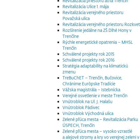
Revitalizácia priestoru átria Trenčín
Revitalizácia Ulice 1. mája
Revitalizácia verejného priestoru
Považská ulica
Revitalizácia verejného priestoru Rozkvet
Rozšírenie jedálne na ZŠ Dlhé Hony v
Trenčíne
Rýchle energetické opatrenia – MHSL
Trenčín
Schválené projekty rok 2015
Schválené projekty rok 2016
Stratégia adaptability na klimatickú
zmenu
TreBuChET – Trenčín, Bučovice,
Chránime Európske Tradície
Vážska magistrála – Istebnícka
Verejné osvetlenie v meste Trenčín
Vnútroblok na Ul. J. Halašu
Vnútroblok Pádivec
Vnútroblok Východná ulica
Zelené pľúca mesta – Revitalizácia Parku
ÚSPECH, Trenčín
Zelené pľúca mesta – vysoko vzrastlé
a alejové stromy a kry vo verejnej zeleni v