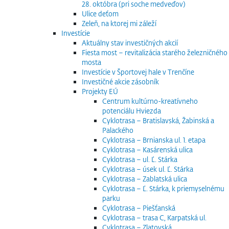
28. októbra (pri soche medveďov)
Ulice deťom
Zeleň, na ktorej mi záleží
Investície
Aktuálny stav investičných akcií
Fiesta most – revitalizácia starého železničného
mosta
Investície v Športovej hale v Trenčíne
Investičné akcie zásobník
Projekty EÚ
Centrum kultúrno-kreatívneho
potenciálu Hviezda
Cyklotrasa – Bratislavská, Žabinská a
Palackého
Cyklotrasa – Brnianska ul. 1. etapa
Cyklotrasa – Kasárenská ulica
Cyklotrasa – ul. Ľ. Stárka
Cyklotrasa – úsek ul. Ľ. Stárka
Cyklotrasa – Zablatská ulica
Cyklotrasa – Ľ. Stárka, k priemyselnému
parku
Cyklotrasa – Piešťanská
Cyklotrasa – trasa C, Karpatská ul.
Cyklotrasa – Zlatovská