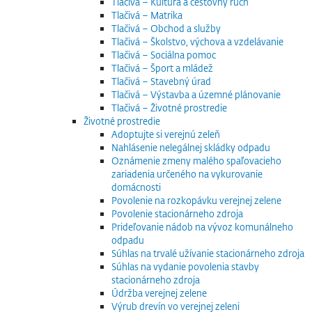
Tlačivá – Kultúra a cestovný ruch
Tlačivá – Matrika
Tlačivá – Obchod a služby
Tlačivá – Školstvo, výchova a vzdelávanie
Tlačivá – Sociálna pomoc
Tlačivá – Šport a mládež
Tlačivá – Stavebný úrad
Tlačivá – Výstavba a územné plánovanie
Tlačivá – Životné prostredie
Životné prostredie
Adoptujte si verejnú zeleň
Nahlásenie nelegálnej skládky odpadu
Oznámenie zmeny malého spaľovacieho
zariadenia určeného na vykurovanie
domácnosti
Povolenie na rozkopávku verejnej zelene
Povolenie stacionárneho zdroja
Prideľovanie nádob na vývoz komunálneho
odpadu
Súhlas na trvalé užívanie stacionárneho zdroja
Súhlas na vydanie povolenia stavby
stacionárneho zdroja
Údržba verejnej zelene
Výrub drevín vo verejnej zeleni