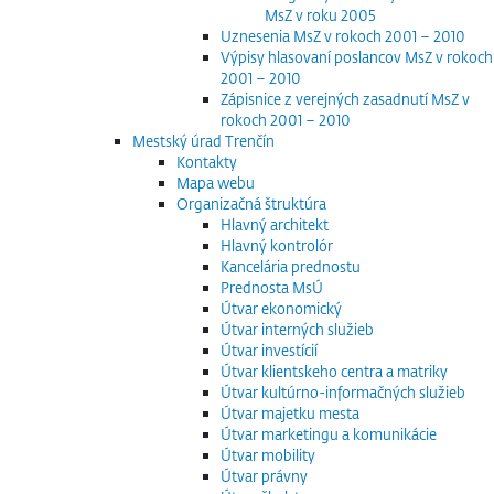
MsZ v roku 2005
Uznesenia MsZ v rokoch 2001 – 2010
Výpisy hlasovaní poslancov MsZ v rokoch
2001 – 2010
Zápisnice z verejných zasadnutí MsZ v
rokoch 2001 – 2010
Mestský úrad Trenčín
Kontakty
Mapa webu
Organizačná štruktúra
Hlavný architekt
Hlavný kontrolór
Kancelária prednostu
Prednosta MsÚ
Útvar ekonomický
Útvar interných služieb
Útvar investícií
Útvar klientskeho centra a matriky
Útvar kultúrno-informačných služieb
Útvar majetku mesta
Útvar marketingu a komunikácie
Útvar mobility
Útvar právny