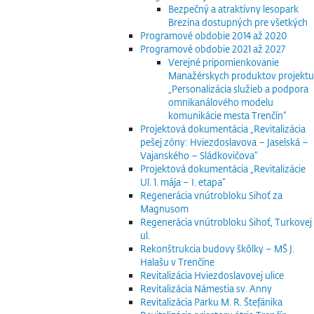
Bezpečný a atraktívny lesopark
Brezina dostupných pre všetkých
Programové obdobie 2014 až 2020
Programové obdobie 2021 až 2027
Verejné pripomienkovanie
Manažérskych produktov projektu
„Personalizácia služieb a podpora
omnikanálového modelu
komunikácie mesta Trenčín“
Projektová dokumentácia „Revitalizácia
pešej zóny: Hviezdoslavova – Jaselská –
Vajanského – Sládkovičova“
Projektová dokumentácia „Revitalizácie
Ul. 1. mája – I. etapa“
Regenerácia vnútrobloku Sihoť za
Magnusom
Regenerácia vnútrobloku Sihoť, Turkovej
ul.
Rekonštrukcia budovy škôlky – MŠ J.
Halašu v Trenčíne
Revitalizácia Hviezdoslavovej ulice
Revitalizácia Námestia sv. Anny
Revitalizácia Parku M. R. Štefánika