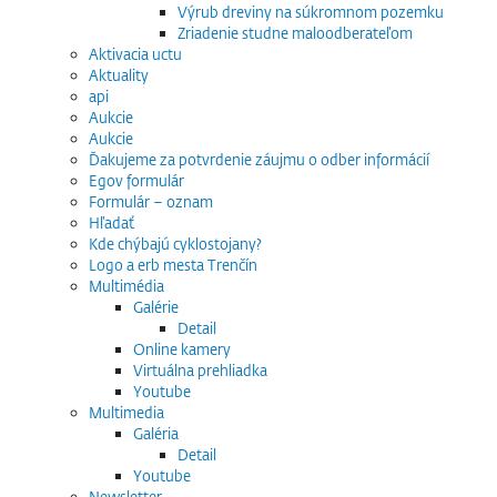
Výrub dreviny na súkromnom pozemku
Zriadenie studne maloodberateľom
Aktivacia uctu
Aktuality
api
Aukcie
Aukcie
Ďakujeme za potvrdenie záujmu o odber informácií
Egov formulár
Formulár – oznam
Hľadať
Kde chýbajú cyklostojany?
Logo a erb mesta Trenčín
Multimédia
Galérie
Detail
Online kamery
Virtuálna prehliadka
Youtube
Multimedia
Galéria
Detail
Youtube
Newsletter