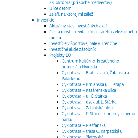
28. októbra (pri soche medveďov)
Ulice deťom
Zeleň, na ktorej mi záleží
Investície
Aktuálny stav investičných akcií
Fiesta most – revitalizácia starého železničného
mosta
Investície v Športovej hale v Trenčíne
Investičné akcie zásobník
Projekty EÚ
Centrum kultúrno-kreatívneho
potenciálu Hviezda
Cyklotrasa – Bratislavská, Žabinská a
Palackého
Cyklotrasa – Brnianska ul. 1. etapa
Cyklotrasa – Kasárenská ulica
Cyklotrasa – ul. Ľ. Stárka
Cyklotrasa – úsek ul. Ľ. Stárka
Cyklotrasa – Zablatská ulica
Cyklotrasa – Ľ. Stárka, k priemyselnému
parku
Cyklotrasa – Piešťanská
Cyklotrasa – trasa C, Karpatská ul.
Cyklotrasa – Zlatovská