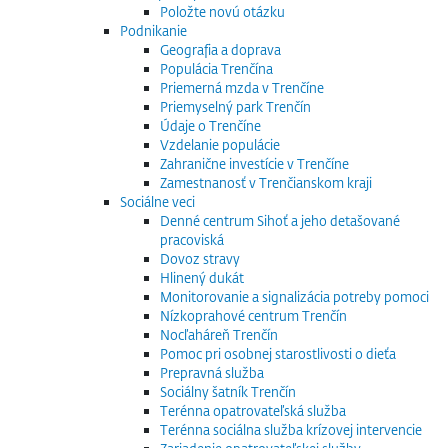
Položte novú otázku
Podnikanie
Geografia a doprava
Populácia Trenčína
Priemerná mzda v Trenčíne
Priemyselný park Trenčín
Údaje o Trenčíne
Vzdelanie populácie
Zahranične investície v Trenčíne
Zamestnanosť v Trenčianskom kraji
Sociálne veci
Denné centrum Sihoť a jeho detašované
pracoviská
Dovoz stravy
Hlinený dukát
Monitorovanie a signalizácia potreby pomoci
Nízkoprahové centrum Trenčín
Nocľaháreň Trenčín
Pomoc pri osobnej starostlivosti o dieťa
Prepravná služba
Sociálny šatník Trenčín
Terénna opatrovateľská služba
Terénna sociálna služba krízovej intervencie