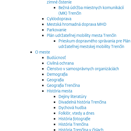
zimné čistenie
Bežná údržba miestnych komunikácií
(MK) Trenčín
Cyklodoprava
Mestská hromadná doprava MHD
Parkovanie
Plán udržateľnej mobility mesta Trenčín
Prieskum dopravného správania pre Plán
udržateľnej mestskej mobility Trenčín
O meste
Budúcnosť
Civilná ochrana
Členstvo v samosprávnych organizáciách
Demografia
Geografia
Geografia Trenčína
História mesta
Dejiny literatúry
Divadelná história Trenčína
Dychová hudba
Folklór, vtedy a dnes
História fotografie
História Trenčína
História Trenčína v číslach