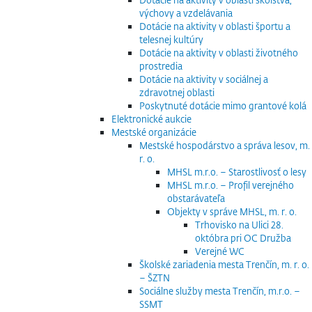
výchovy a vzdelávania
Dotácie na aktivity v oblasti športu a
telesnej kultúry
Dotácie na aktivity v oblasti životného
prostredia
Dotácie na aktivity v sociálnej a
zdravotnej oblasti
Poskytnuté dotácie mimo grantové kolá
Elektronické aukcie
Mestské organizácie
Mestské hospodárstvo a správa lesov, m.
r. o.
MHSL m.r.o. – Starostlivosť o lesy
MHSL m.r.o. – Profil verejného
obstarávateľa
Objekty v správe MHSL, m. r. o.
Trhovisko na Ulici 28.
októbra pri OC Družba
Verejné WC
Školské zariadenia mesta Trenčín, m. r. o.
– ŠZTN
Sociálne služby mesta Trenčín, m.r.o. –
SSMT