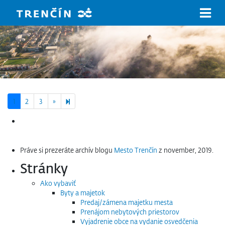
Prejsť na hlavný obsah
Next page
7
1
2
3
»
Hľadať:
Práve si prezeráte archív blogu
Mesto Trenčín
z november, 2019.
Stránky
Ako vybaviť
Byty a majetok
Predaj/zámena majetku mesta
Prenájom nebytových priestorov
Vyjadrenie obce na vydanie osvedčenia