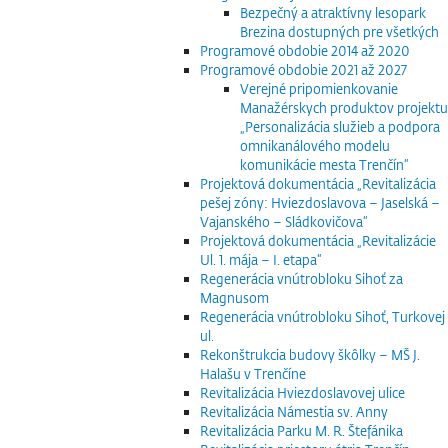
Bezpečný a atraktívny lesopark
Brezina dostupných pre všetkých
Programové obdobie 2014 až 2020
Programové obdobie 2021 až 2027
Verejné pripomienkovanie
Manažérskych produktov projektu
„Personalizácia služieb a podpora
omnikanálového modelu
komunikácie mesta Trenčín“
Projektová dokumentácia „Revitalizácia
pešej zóny: Hviezdoslavova – Jaselská –
Vajanského – Sládkovičova“
Projektová dokumentácia „Revitalizácie
Ul. 1. mája – I. etapa“
Regenerácia vnútrobloku Sihoť za
Magnusom
Regenerácia vnútrobloku Sihoť, Turkovej
ul.
Rekonštrukcia budovy škôlky – MŠ J.
Halašu v Trenčíne
Revitalizácia Hviezdoslavovej ulice
Revitalizácia Námestia sv. Anny
Revitalizácia Parku M. R. Štefánika