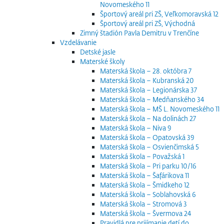
Novomeského 11
Športový areál pri ZŠ, Veľkomoravská 12
Športový areál pri ZŠ, Východná
Zimný štadión Pavla Demitru v Trenčíne
Vzdelávanie
Detské jasle
Materské školy
Materská škola – 28. októbra 7
Materská škola – Kubranská 20
Materská škola – Legionárska 37
Materská škola – Medňanského 34
Materská škola – MŠ L. Novomeského 11
Materská škola – Na dolinách 27
Materská škola – Niva 9
Materská škola – Opatovská 39
Materská škola – Osvienčimská 5
Materská škola – Považská 1
Materská škola – Pri parku 10/16
Materská škola – Šafárikova 11
Materská škola – Šmidkeho 12
Materská škola – Soblahovská 6
Materská škola – Stromová 3
Materská škola – Švermova 24
Pravidlá pre prijímanie detí do