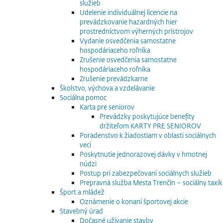
služieb
Udelenie individuálnej licencie na
prevádzkovanie hazardných hier
prostredníctvom výherných prístrojov
Vydanie osvedčenia samostatne
hospodáriaceho roľníka
Zrušenie osvedčenia samostatne
hospodáriaceho roľníka
Zrušenie prevádzkarne
Školstvo, výchova a vzdelávanie
Sociálna pomoc
Karta pre seniorov
Prevádzky poskytujúce benefity
držiteľom KARTY PRE SENIOROV
Poradenstvo k žiadostiam v oblasti sociálnych
vecí
Poskytnutie jednorazovej dávky v hmotnej
núdzi
Postup pri zabezpečovaní sociálnych služieb
Prepravná služba Mesta Trenčín – sociálny taxík
Šport a mládež
Oznámenie o konaní športovej akcie
Stavebný úrad
Dočasné užívanie stavby