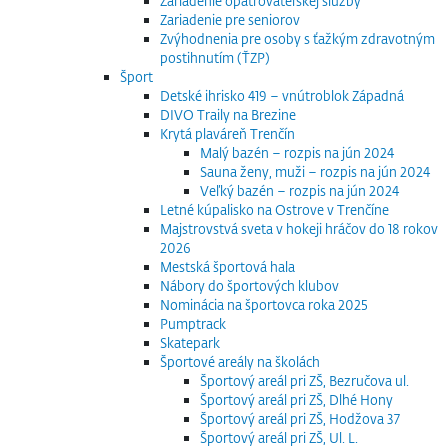
Zariadenie opatrovateľskej služby
Zariadenie pre seniorov
Zvýhodnenia pre osoby s ťažkým zdravotným
postihnutím (ŤZP)
Šport
Detské ihrisko 419 – vnútroblok Západná
DIVO Traily na Brezine
Krytá plaváreň Trenčín
Malý bazén – rozpis na jún 2024
Sauna ženy, muži – rozpis na jún 2024
Veľký bazén – rozpis na jún 2024
Letné kúpalisko na Ostrove v Trenčíne
Majstrovstvá sveta v hokeji hráčov do 18 rokov
2026
Mestská športová hala
Nábory do športových klubov
Nominácia na športovca roka 2025
Pumptrack
Skatepark
Športové areály na školách
Športový areál pri ZŠ, Bezručova ul.
Športový areál pri ZŠ, Dlhé Hony
Športový areál pri ZŠ, Hodžova 37
Športový areál pri ZŠ, Ul. L.