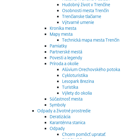
Hudobný život v Trenčíne
Osobnosti mesta Trenčín
Trenčianske tlačiarne
Výtvarné umenie
Kronika mesta
Mapy mesta
Technická mapa mesta Trenčín
Pamiatky
Partnerské mestá
Povesti a legendy
Príroda a okolie
Alúvium Orechovského potoka
Cykloturistika
Lesopark Brezina
Turistika
Výlety do okolia
Súčastnosť mesta
Symboly
Odpady a životné prostredie
Deratizácia
Karanténna stanica
Odpady
Chcem pomôcť upratať