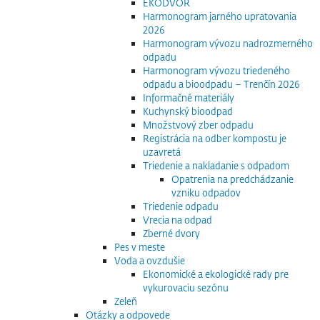
EKODVOR
Harmonogram jarného upratovania
2026
Harmonogram vývozu nadrozmerného
odpadu
Harmonogram vývozu triedeného
odpadu a bioodpadu – Trenčín 2026
Informačné materiály
Kuchynský bioodpad
Množstvový zber odpadu
Registrácia na odber kompostu je
uzavretá
Triedenie a nakladanie s odpadom
Opatrenia na predchádzanie
vzniku odpadov
Triedenie odpadu
Vrecia na odpad
Zberné dvory
Pes v meste
Voda a ovzdušie
Ekonomické a ekologické rady pre
vykurovaciu sezónu
Zeleň
Otázky a odpovede