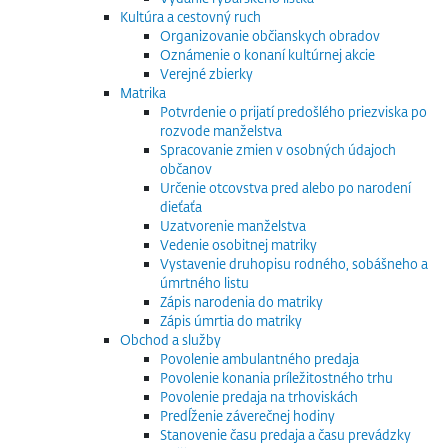
Kultúra a cestovný ruch
Organizovanie občianskych obradov
Oznámenie o konaní kultúrnej akcie
Verejné zbierky
Matrika
Potvrdenie o prijatí predošlého priezviska po
rozvode manželstva
Spracovanie zmien v osobných údajoch
občanov
Určenie otcovstva pred alebo po narodení
dieťaťa
Uzatvorenie manželstva
Vedenie osobitnej matriky
Vystavenie druhopisu rodného, sobášneho a
úmrtného listu
Zápis narodenia do matriky
Zápis úmrtia do matriky
Obchod a služby
Povolenie ambulantného predaja
Povolenie konania príležitostného trhu
Povolenie predaja na trhoviskách
Predĺženie záverečnej hodiny
Stanovenie času predaja a času prevádzky