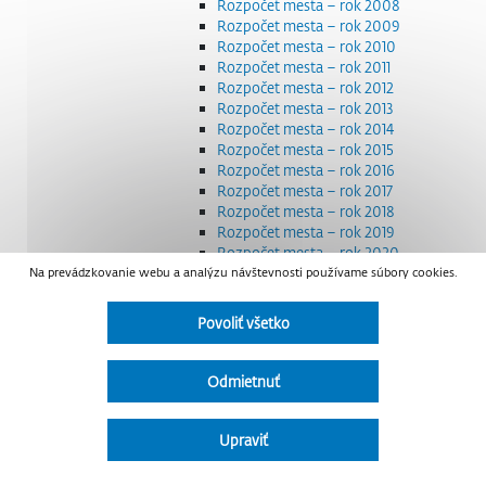
Rozpočet mesta – rok 2008
Rozpočet mesta – rok 2009
Rozpočet mesta – rok 2010
Rozpočet mesta – rok 2011
Rozpočet mesta – rok 2012
Rozpočet mesta – rok 2013
Rozpočet mesta – rok 2014
Rozpočet mesta – rok 2015
Rozpočet mesta – rok 2016
Rozpočet mesta – rok 2017
Rozpočet mesta – rok 2018
Rozpočet mesta – rok 2019
Rozpočet mesta – rok 2020
Na prevádzkovanie webu a analýzu návštevnosti používame súbory cookies.
Rozpočet mesta – rok 2021
Rozpočet mesta – rok 2022
Rozpočet mesta – rok 2023
Povoliť všetko
Rozpočet mesta – rok 2024
Rozpočet mesta – rok 2025
Rozpočet mesta – rok 2026
Odmietnuť
Smernice a dokumenty
Strategické dokumenty
Transparentnosť a výdavky na štátnu reklamu
Upraviť
Úradná tabuľa
Všeobecne záväzné nariadenia – VZN