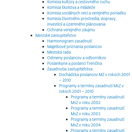
Komisia kultúry a cestovného ruchu
Komisia školstva a mládeže
Komisia sociálnych vecí a verejného poriadku
Komisia životného prostredia, dopravy,
investícií a územného plánovania
Ochrana verejného záujmu
Mestské zastupiteľstvo
Harmonogram zasadnutí
Majetkové priznania poslancov
Mestská rada
Odmeny poslancov a odborníkov
Poslankyne a poslanci Trenčína
Zasadnutia zastupiteľstva
Dochádzka poslancov MZ v rokoch 2001
– 2010
Programy a termíny zasadnutí MsZ v
rokoch 2001 – 2010
Programy a termíny zasadnutí
MsZ v roku 2002
Programy a termíny zasadnutí
MsZ v roku 2003
Programy a termíny zasadnutí
MsZ v roku 2004
Programy a termíny zasadnutí