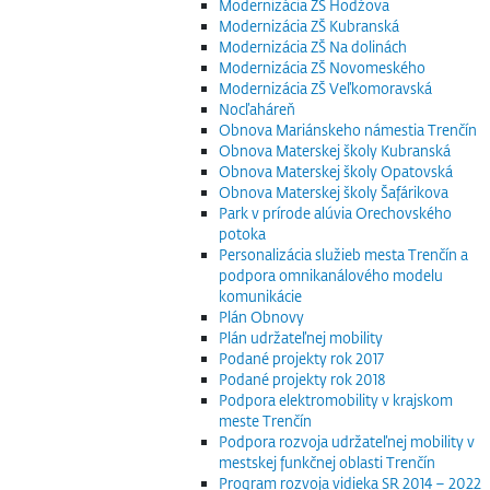
Modernizácia ZŠ Hodžova
Modernizácia ZŠ Kubranská
Modernizácia ZŠ Na dolinách
Modernizácia ZŠ Novomeského
Modernizácia ZŠ Veľkomoravská
Nocľaháreň
Obnova Mariánskeho námestia Trenčín
Obnova Materskej školy Kubranská
Obnova Materskej školy Opatovská
Obnova Materskej školy Šafárikova
Park v prírode alúvia Orechovského
potoka
Personalizácia služieb mesta Trenčín a
podpora omnikanálového modelu
komunikácie
Plán Obnovy
Plán udržateľnej mobility
Podané projekty rok 2017
Podané projekty rok 2018
Podpora elektromobility v krajskom
meste Trenčín
Podpora rozvoja udržateľnej mobility v
mestskej funkčnej oblasti Trenčín
Program rozvoja vidieka SR 2014 – 2022