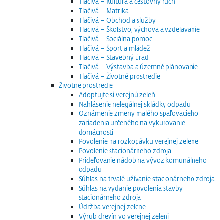
Tlačivá – Kultúra a cestovný ruch
Tlačivá – Matrika
Tlačivá – Obchod a služby
Tlačivá – Školstvo, výchova a vzdelávanie
Tlačivá – Sociálna pomoc
Tlačivá – Šport a mládež
Tlačivá – Stavebný úrad
Tlačivá – Výstavba a územné plánovanie
Tlačivá – Životné prostredie
Životné prostredie
Adoptujte si verejnú zeleň
Nahlásenie nelegálnej skládky odpadu
Oznámenie zmeny malého spaľovacieho
zariadenia určeného na vykurovanie
domácnosti
Povolenie na rozkopávku verejnej zelene
Povolenie stacionárneho zdroja
Prideľovanie nádob na vývoz komunálneho
odpadu
Súhlas na trvalé užívanie stacionárneho zdroja
Súhlas na vydanie povolenia stavby
stacionárneho zdroja
Údržba verejnej zelene
Výrub drevín vo verejnej zeleni