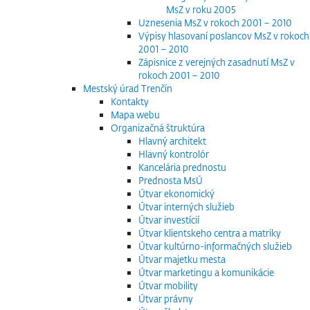
MsZ v roku 2005
Uznesenia MsZ v rokoch 2001 – 2010
Výpisy hlasovaní poslancov MsZ v rokoch
2001 – 2010
Zápisnice z verejných zasadnutí MsZ v
rokoch 2001 – 2010
Mestský úrad Trenčín
Kontakty
Mapa webu
Organizačná štruktúra
Hlavný architekt
Hlavný kontrolór
Kancelária prednostu
Prednosta MsÚ
Útvar ekonomický
Útvar interných služieb
Útvar investícií
Útvar klientskeho centra a matriky
Útvar kultúrno-informačných služieb
Útvar majetku mesta
Útvar marketingu a komunikácie
Útvar mobility
Útvar právny