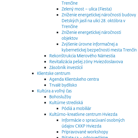
Trenčíne
Zelený most – ulica (Fiesta)
Zníženie energetickej náročnosti budovy
Detských jaslí na ulici 28. októbra v
Trenčíne
Zníženie energetickej náročnosti
objektov
Zvýšenie úrovne informačnej a
kybernetickej bezpečnosti mesta Trenčín
Rekonštrukcia Mierového Námestia
Revitalizácia pešej zóny Hviezdoslavova
Zásobník investícií
Klientske centrum
Agenda Klientskeho centra
Trvalé bydlisko
Kultúra a voľný čas
Bohoslužby
Kultúrne strediská
Pódiá a mobiliár
Kultúrno-kreatívne centrum Hviezda
Informácie o spracúvaní osobných
údajov CKKP Hviezda
Pripravované workshopy
Pýtate sa – odpovedáme