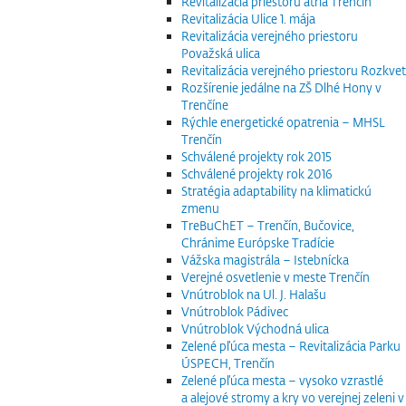
Revitalizácia priestoru átria Trenčín
Revitalizácia Ulice 1. mája
Revitalizácia verejného priestoru
Považská ulica
Revitalizácia verejného priestoru Rozkvet
Rozšírenie jedálne na ZŠ Dlhé Hony v
Trenčíne
Rýchle energetické opatrenia – MHSL
Trenčín
Schválené projekty rok 2015
Schválené projekty rok 2016
Stratégia adaptability na klimatickú
zmenu
TreBuChET – Trenčín, Bučovice,
Chránime Európske Tradície
Vážska magistrála – Istebnícka
Verejné osvetlenie v meste Trenčín
Vnútroblok na Ul. J. Halašu
Vnútroblok Pádivec
Vnútroblok Východná ulica
Zelené pľúca mesta – Revitalizácia Parku
ÚSPECH, Trenčín
Zelené pľúca mesta – vysoko vzrastlé
a alejové stromy a kry vo verejnej zeleni v