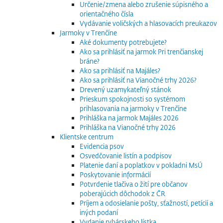
Určenie/zmena alebo zrušenie súpisného a
orientačného čísla
Vydávanie voličských a hlasovacích preukazov
Jarmoky v Trenčíne
Aké dokumenty potrebujete?
Ako sa prihlásiť na jarmok Pri trenčianskej
bráne?
Ako sa prihlásiť na Majáles?
Ako sa prihlásiť na Vianočné trhy 2026?
Drevený uzamykateľný stánok
Prieskum spokojnosti so systémom
prihlasovania na jarmoky v Trenčíne
Prihláška na jarmok Majáles 2026
Prihláška na Vianočné trhy 2026
Klientske centrum
Evidencia psov
Osvedčovanie listín a podpisov
Platenie daní a poplatkov v pokladni MsÚ
Poskytovanie informácií
Potvrdenie tlačiva o žití pre občanov
poberajúcich dôchodok z ČR
Príjem a odosielanie pošty, sťažností, petícií a
iných podaní
Vydanie rybárskeho lístka