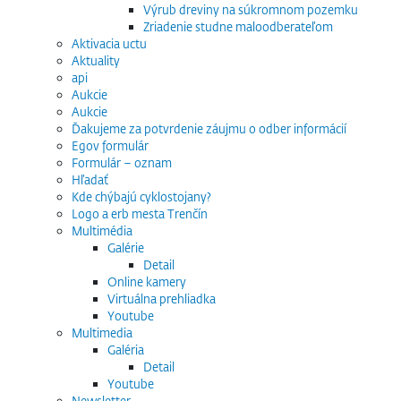
Výrub dreviny na súkromnom pozemku
Zriadenie studne maloodberateľom
Aktivacia uctu
Aktuality
api
Aukcie
Aukcie
Ďakujeme za potvrdenie záujmu o odber informácií
Egov formulár
Formulár – oznam
Hľadať
Kde chýbajú cyklostojany?
Logo a erb mesta Trenčín
Multimédia
Galérie
Detail
Online kamery
Virtuálna prehliadka
Youtube
Multimedia
Galéria
Detail
Youtube
Newsletter