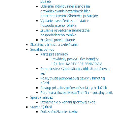
služieb
Udelenie individuálnej licencie na
prevádzkovanie hazardných hier
prostredníctvom výherných prístrojov
Vydanie osvedčenia samostatne
hospodáriaceho roľníka
Zrušenie osvedčenia samostatne
hospodáriaceho roľníka
Zrušenie prevádzkarne
Školstvo, výchova a vzdelávanie
Sociálna pomoc
Karta pre seniorov
Prevádzky poskytujúce benefity
držiteľom KARTY PRE SENIOROV
Poradenstvo k žiadostiam v oblasti sociálnych
vecí
Poskytnutie jednorazovej dávky v hmotnej
núdzi
Postup pri zabezpečovaní sociálnych služieb
Prepravná služba Mesta Trenčín – sociálny taxík
Šport a mládež
Oznámenie o konaní športovej akcie
Stavebný úrad
Dočasné užívanie stavby