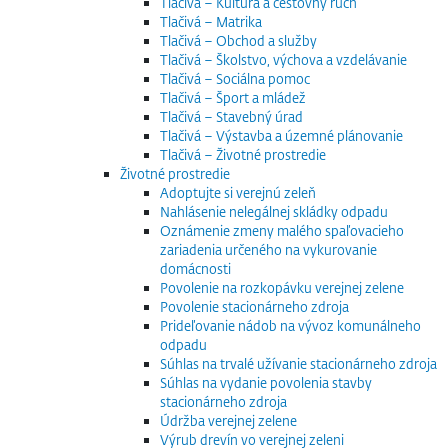
Tlačivá – Kultúra a cestovný ruch
Tlačivá – Matrika
Tlačivá – Obchod a služby
Tlačivá – Školstvo, výchova a vzdelávanie
Tlačivá – Sociálna pomoc
Tlačivá – Šport a mládež
Tlačivá – Stavebný úrad
Tlačivá – Výstavba a územné plánovanie
Tlačivá – Životné prostredie
Životné prostredie
Adoptujte si verejnú zeleň
Nahlásenie nelegálnej skládky odpadu
Oznámenie zmeny malého spaľovacieho
zariadenia určeného na vykurovanie
domácnosti
Povolenie na rozkopávku verejnej zelene
Povolenie stacionárneho zdroja
Prideľovanie nádob na vývoz komunálneho
odpadu
Súhlas na trvalé užívanie stacionárneho zdroja
Súhlas na vydanie povolenia stavby
stacionárneho zdroja
Údržba verejnej zelene
Výrub drevín vo verejnej zeleni