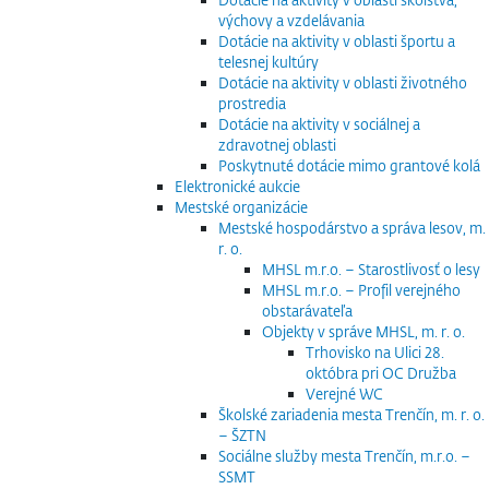
výchovy a vzdelávania
Dotácie na aktivity v oblasti športu a
telesnej kultúry
Dotácie na aktivity v oblasti životného
prostredia
Dotácie na aktivity v sociálnej a
zdravotnej oblasti
Poskytnuté dotácie mimo grantové kolá
Elektronické aukcie
Mestské organizácie
Mestské hospodárstvo a správa lesov, m.
r. o.
MHSL m.r.o. – Starostlivosť o lesy
MHSL m.r.o. – Profil verejného
obstarávateľa
Objekty v správe MHSL, m. r. o.
Trhovisko na Ulici 28.
októbra pri OC Družba
Verejné WC
Školské zariadenia mesta Trenčín, m. r. o.
– ŠZTN
Sociálne služby mesta Trenčín, m.r.o. –
SSMT