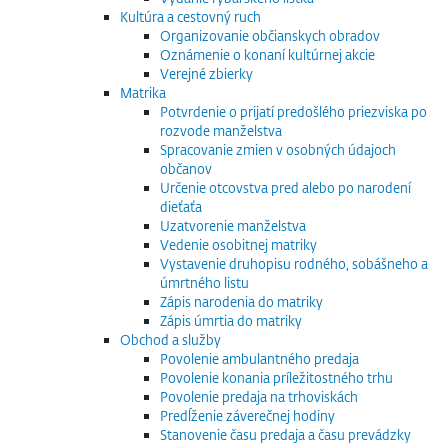
Kultúra a cestovný ruch
Organizovanie občianskych obradov
Oznámenie o konaní kultúrnej akcie
Verejné zbierky
Matrika
Potvrdenie o prijatí predošlého priezviska po
rozvode manželstva
Spracovanie zmien v osobných údajoch
občanov
Určenie otcovstva pred alebo po narodení
dieťaťa
Uzatvorenie manželstva
Vedenie osobitnej matriky
Vystavenie druhopisu rodného, sobášneho a
úmrtného listu
Zápis narodenia do matriky
Zápis úmrtia do matriky
Obchod a služby
Povolenie ambulantného predaja
Povolenie konania príležitostného trhu
Povolenie predaja na trhoviskách
Predĺženie záverečnej hodiny
Stanovenie času predaja a času prevádzky