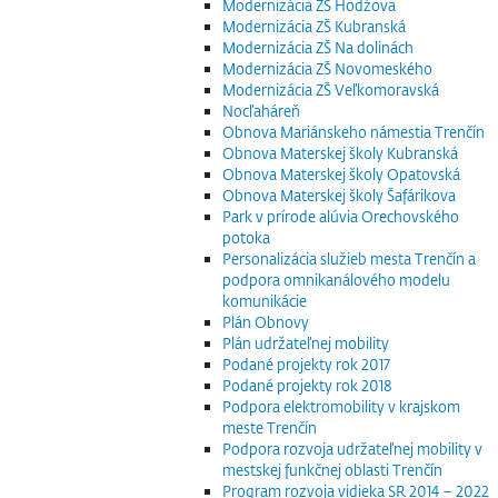
Modernizácia ZŠ Hodžova
Modernizácia ZŠ Kubranská
Modernizácia ZŠ Na dolinách
Modernizácia ZŠ Novomeského
Modernizácia ZŠ Veľkomoravská
Nocľaháreň
Obnova Mariánskeho námestia Trenčín
Obnova Materskej školy Kubranská
Obnova Materskej školy Opatovská
Obnova Materskej školy Šafárikova
Park v prírode alúvia Orechovského
potoka
Personalizácia služieb mesta Trenčín a
podpora omnikanálového modelu
komunikácie
Plán Obnovy
Plán udržateľnej mobility
Podané projekty rok 2017
Podané projekty rok 2018
Podpora elektromobility v krajskom
meste Trenčín
Podpora rozvoja udržateľnej mobility v
mestskej funkčnej oblasti Trenčín
Program rozvoja vidieka SR 2014 – 2022