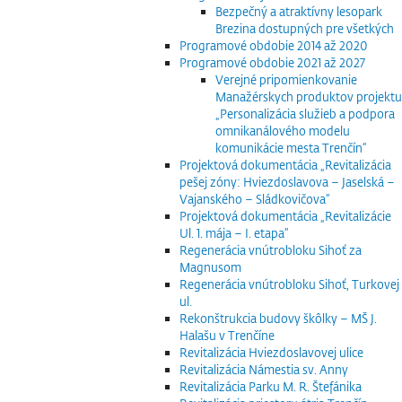
Bezpečný a atraktívny lesopark
Brezina dostupných pre všetkých
Programové obdobie 2014 až 2020
Programové obdobie 2021 až 2027
Verejné pripomienkovanie
Manažérskych produktov projektu
„Personalizácia služieb a podpora
omnikanálového modelu
komunikácie mesta Trenčín“
Projektová dokumentácia „Revitalizácia
pešej zóny: Hviezdoslavova – Jaselská –
Vajanského – Sládkovičova“
Projektová dokumentácia „Revitalizácie
Ul. 1. mája – I. etapa“
Regenerácia vnútrobloku Sihoť za
Magnusom
Regenerácia vnútrobloku Sihoť, Turkovej
ul.
Rekonštrukcia budovy škôlky – MŠ J.
Halašu v Trenčíne
Revitalizácia Hviezdoslavovej ulice
Revitalizácia Námestia sv. Anny
Revitalizácia Parku M. R. Štefánika