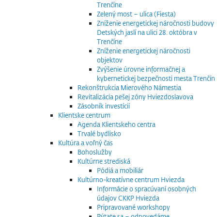
Trenčíne
Zelený most – ulica (Fiesta)
Zníženie energetickej náročnosti budovy
Detských jaslí na ulici 28. októbra v
Trenčíne
Zníženie energetickej náročnosti
objektov
Zvýšenie úrovne informačnej a
kybernetickej bezpečnosti mesta Trenčín
Rekonštrukcia Mierového Námestia
Revitalizácia pešej zóny Hviezdoslavova
Zásobník investícií
Klientske centrum
Agenda Klientskeho centra
Trvalé bydlisko
Kultúra a voľný čas
Bohoslužby
Kultúrne strediská
Pódiá a mobiliár
Kultúrno-kreatívne centrum Hviezda
Informácie o spracúvaní osobných
údajov CKKP Hviezda
Pripravované workshopy
Pýtate sa – odpovedáme