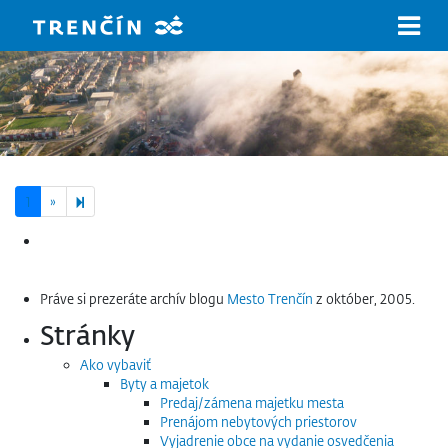
Prejsť na hlavný obsah
Next page
2
1
»
Hľadať:
Práve si prezeráte archív blogu
Mesto Trenčín
z október, 2005.
Stránky
Ako vybaviť
Byty a majetok
Predaj/zámena majetku mesta
Prenájom nebytových priestorov
Vyjadrenie obce na vydanie osvedčenia