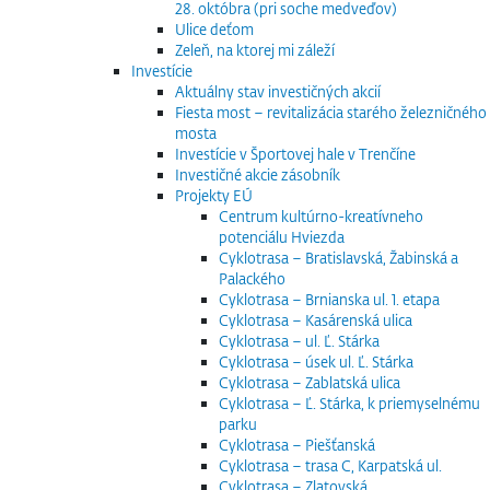
28. októbra (pri soche medveďov)
Ulice deťom
Zeleň, na ktorej mi záleží
Investície
Aktuálny stav investičných akcií
Fiesta most – revitalizácia starého železničného
mosta
Investície v Športovej hale v Trenčíne
Investičné akcie zásobník
Projekty EÚ
Centrum kultúrno-kreatívneho
potenciálu Hviezda
Cyklotrasa – Bratislavská, Žabinská a
Palackého
Cyklotrasa – Brnianska ul. 1. etapa
Cyklotrasa – Kasárenská ulica
Cyklotrasa – ul. Ľ. Stárka
Cyklotrasa – úsek ul. Ľ. Stárka
Cyklotrasa – Zablatská ulica
Cyklotrasa – Ľ. Stárka, k priemyselnému
parku
Cyklotrasa – Piešťanská
Cyklotrasa – trasa C, Karpatská ul.
Cyklotrasa – Zlatovská