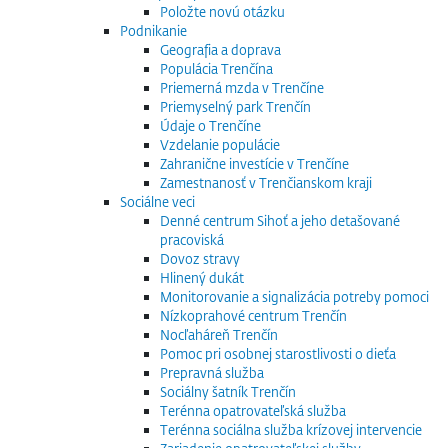
Položte novú otázku
Podnikanie
Geografia a doprava
Populácia Trenčína
Priemerná mzda v Trenčíne
Priemyselný park Trenčín
Údaje o Trenčíne
Vzdelanie populácie
Zahranične investície v Trenčíne
Zamestnanosť v Trenčianskom kraji
Sociálne veci
Denné centrum Sihoť a jeho detašované
pracoviská
Dovoz stravy
Hlinený dukát
Monitorovanie a signalizácia potreby pomoci
Nízkoprahové centrum Trenčín
Nocľaháreň Trenčín
Pomoc pri osobnej starostlivosti o dieťa
Prepravná služba
Sociálny šatník Trenčín
Terénna opatrovateľská služba
Terénna sociálna služba krízovej intervencie