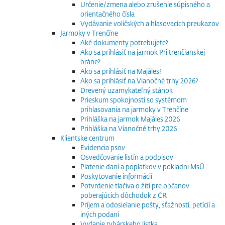
Určenie/zmena alebo zrušenie súpisného a
orientačného čísla
Vydávanie voličských a hlasovacích preukazov
Jarmoky v Trenčíne
Aké dokumenty potrebujete?
Ako sa prihlásiť na jarmok Pri trenčianskej
bráne?
Ako sa prihlásiť na Majáles?
Ako sa prihlásiť na Vianočné trhy 2026?
Drevený uzamykateľný stánok
Prieskum spokojnosti so systémom
prihlasovania na jarmoky v Trenčíne
Prihláška na jarmok Majáles 2026
Prihláška na Vianočné trhy 2026
Klientske centrum
Evidencia psov
Osvedčovanie listín a podpisov
Platenie daní a poplatkov v pokladni MsÚ
Poskytovanie informácií
Potvrdenie tlačiva o žití pre občanov
poberajúcich dôchodok z ČR
Príjem a odosielanie pošty, sťažností, petícií a
iných podaní
Vydanie rybárskeho lístka