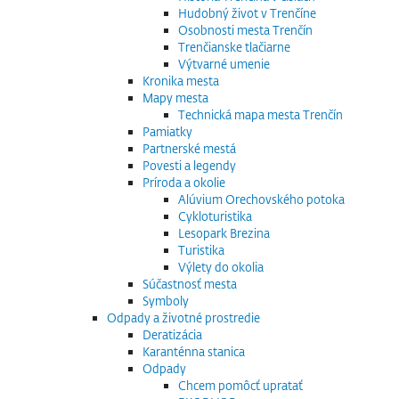
Hudobný život v Trenčíne
Osobnosti mesta Trenčín
Trenčianske tlačiarne
Výtvarné umenie
Kronika mesta
Mapy mesta
Technická mapa mesta Trenčín
Pamiatky
Partnerské mestá
Povesti a legendy
Príroda a okolie
Alúvium Orechovského potoka
Cykloturistika
Lesopark Brezina
Turistika
Výlety do okolia
Súčastnosť mesta
Symboly
Odpady a životné prostredie
Deratizácia
Karanténna stanica
Odpady
Chcem pomôcť upratať