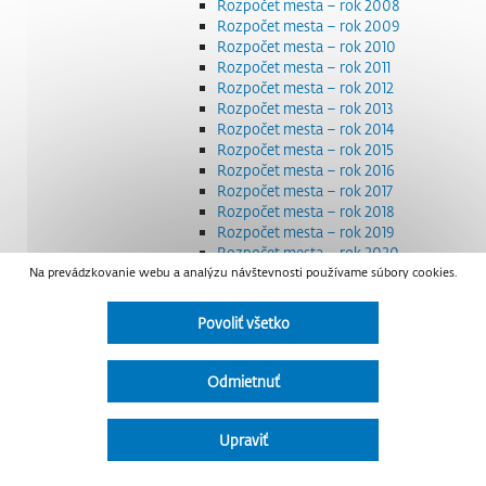
Rozpočet mesta – rok 2008
Rozpočet mesta – rok 2009
Rozpočet mesta – rok 2010
Rozpočet mesta – rok 2011
Rozpočet mesta – rok 2012
Rozpočet mesta – rok 2013
Rozpočet mesta – rok 2014
Rozpočet mesta – rok 2015
Rozpočet mesta – rok 2016
Rozpočet mesta – rok 2017
Rozpočet mesta – rok 2018
Rozpočet mesta – rok 2019
Rozpočet mesta – rok 2020
Na prevádzkovanie webu a analýzu návštevnosti používame súbory cookies.
Rozpočet mesta – rok 2021
Rozpočet mesta – rok 2022
Rozpočet mesta – rok 2023
Povoliť všetko
Rozpočet mesta – rok 2024
Rozpočet mesta – rok 2025
Rozpočet mesta – rok 2026
Odmietnuť
Smernice a dokumenty
Strategické dokumenty
Transparentnosť a výdavky na štátnu reklamu
Upraviť
Úradná tabuľa
Všeobecne záväzné nariadenia – VZN