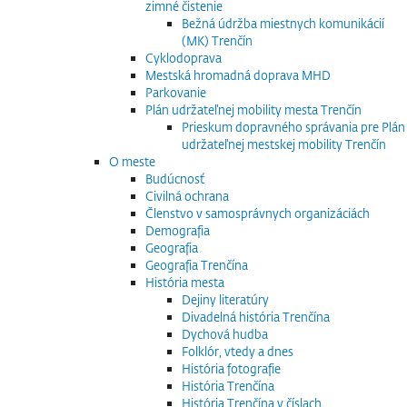
zimné čistenie
Bežná údržba miestnych komunikácií
(MK) Trenčín
Cyklodoprava
Mestská hromadná doprava MHD
Parkovanie
Plán udržateľnej mobility mesta Trenčín
Prieskum dopravného správania pre Plán
udržateľnej mestskej mobility Trenčín
O meste
Budúcnosť
Civilná ochrana
Členstvo v samosprávnych organizáciách
Demografia
Geografia
Geografia Trenčína
História mesta
Dejiny literatúry
Divadelná história Trenčína
Dychová hudba
Folklór, vtedy a dnes
História fotografie
História Trenčína
História Trenčína v číslach