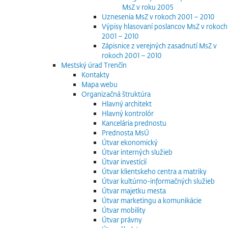
MsZ v roku 2005
Uznesenia MsZ v rokoch 2001 – 2010
Výpisy hlasovaní poslancov MsZ v rokoch
2001 – 2010
Zápisnice z verejných zasadnutí MsZ v
rokoch 2001 – 2010
Mestský úrad Trenčín
Kontakty
Mapa webu
Organizačná štruktúra
Hlavný architekt
Hlavný kontrolór
Kancelária prednostu
Prednosta MsÚ
Útvar ekonomický
Útvar interných služieb
Útvar investícií
Útvar klientskeho centra a matriky
Útvar kultúrno-informačných služieb
Útvar majetku mesta
Útvar marketingu a komunikácie
Útvar mobility
Útvar právny