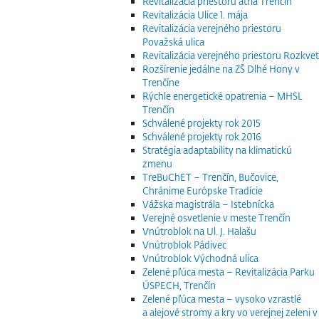
Revitalizácia priestoru átria Trenčín
Revitalizácia Ulice 1. mája
Revitalizácia verejného priestoru
Považská ulica
Revitalizácia verejného priestoru Rozkvet
Rozšírenie jedálne na ZŠ Dlhé Hony v
Trenčíne
Rýchle energetické opatrenia – MHSL
Trenčín
Schválené projekty rok 2015
Schválené projekty rok 2016
Stratégia adaptability na klimatickú
zmenu
TreBuChET – Trenčín, Bučovice,
Chránime Európske Tradície
Vážska magistrála – Istebnícka
Verejné osvetlenie v meste Trenčín
Vnútroblok na Ul. J. Halašu
Vnútroblok Pádivec
Vnútroblok Východná ulica
Zelené pľúca mesta – Revitalizácia Parku
ÚSPECH, Trenčín
Zelené pľúca mesta – vysoko vzrastlé
a alejové stromy a kry vo verejnej zeleni v