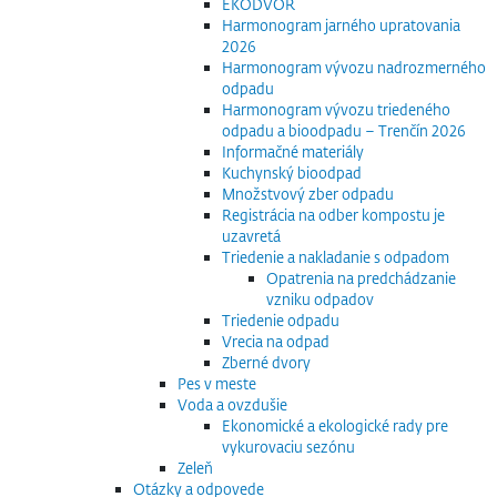
EKODVOR
Harmonogram jarného upratovania
2026
Harmonogram vývozu nadrozmerného
odpadu
Harmonogram vývozu triedeného
odpadu a bioodpadu – Trenčín 2026
Informačné materiály
Kuchynský bioodpad
Množstvový zber odpadu
Registrácia na odber kompostu je
uzavretá
Triedenie a nakladanie s odpadom
Opatrenia na predchádzanie
vzniku odpadov
Triedenie odpadu
Vrecia na odpad
Zberné dvory
Pes v meste
Voda a ovzdušie
Ekonomické a ekologické rady pre
vykurovaciu sezónu
Zeleň
Otázky a odpovede