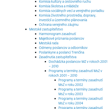
Komisia kultúry a cestovného ruchu
Komisia školstva a mládeže
Komisia sociálnych vecí a verejného poriadku
Komisia životného prostredia, dopravy,
investícií a územného plánovania
Ochrana verejného záujmu
Mestské zastupiteľstvo
Harmonogram zasadnutí
Majetkové priznania poslancov
Mestská rada
Odmeny poslancov a odborníkov
Poslankyne a poslanci Trenčína
Zasadnutia zastupiteľstva
Dochádzka poslancov MZ v rokoch 2001
– 2010
Programy a termíny zasadnutí MsZ v
rokoch 2001 – 2010
Programy a termíny zasadnutí
MsZ v roku 2002
Programy a termíny zasadnutí
MsZ v roku 2003
Programy a termíny zasadnutí
MsZ v roku 2004
Programy a termíny zasadnutí