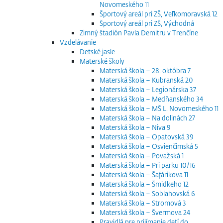
Novomeského 11
Športový areál pri ZŠ, Veľkomoravská 12
Športový areál pri ZŠ, Východná
Zimný štadión Pavla Demitru v Trenčíne
Vzdelávanie
Detské jasle
Materské školy
Materská škola – 28. októbra 7
Materská škola – Kubranská 20
Materská škola – Legionárska 37
Materská škola – Medňanského 34
Materská škola – MŠ L. Novomeského 11
Materská škola – Na dolinách 27
Materská škola – Niva 9
Materská škola – Opatovská 39
Materská škola – Osvienčimská 5
Materská škola – Považská 1
Materská škola – Pri parku 10/16
Materská škola – Šafárikova 11
Materská škola – Šmidkeho 12
Materská škola – Soblahovská 6
Materská škola – Stromová 3
Materská škola – Švermova 24
Pravidlá pre prijímanie detí do