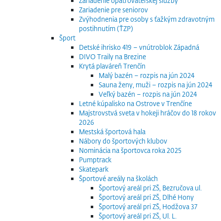
Zariadenie opatrovateľskej služby
Zariadenie pre seniorov
Zvýhodnenia pre osoby s ťažkým zdravotným
postihnutím (ŤZP)
Šport
Detské ihrisko 419 – vnútroblok Západná
DIVO Traily na Brezine
Krytá plaváreň Trenčín
Malý bazén – rozpis na jún 2024
Sauna ženy, muži – rozpis na jún 2024
Veľký bazén – rozpis na jún 2024
Letné kúpalisko na Ostrove v Trenčíne
Majstrovstvá sveta v hokeji hráčov do 18 rokov
2026
Mestská športová hala
Nábory do športových klubov
Nominácia na športovca roka 2025
Pumptrack
Skatepark
Športové areály na školách
Športový areál pri ZŠ, Bezručova ul.
Športový areál pri ZŠ, Dlhé Hony
Športový areál pri ZŠ, Hodžova 37
Športový areál pri ZŠ, Ul. L.