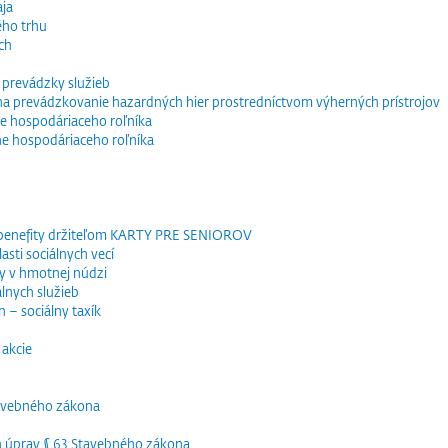
ja
ého trhu
ch
 prevádzky služieb
e na prevádzkovanie hazardných hier prostredníctvom výherných prístrojov
e hospodáriaceho roľníka
ne hospodáriaceho roľníka
 benefity držiteľom KARTY PRE SENIOROV
sti sociálnych vecí
y v hmotnej núdzi
lnych služieb
 – sociálny taxík
akcie
tavebného zákona
h úprav § 63 Stavebného zákona