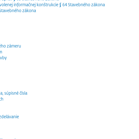
olenej informačnej konštrukcie § 64 Stavebného zákona
5 Stavebného zákona
ného zámeru
ím
avby
a, súpisné čísla
ch
vzdelávanie