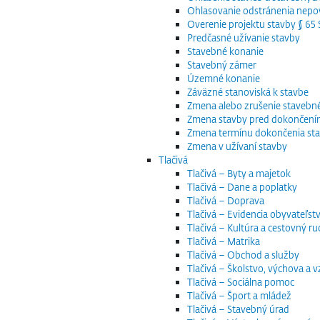
Ohlasovanie odstránenia nepov
Overenie projektu stavby § 6
Predčasné užívanie stavby
Stavebné konanie
Stavebný zámer
Územné konanie
Záväzné stanoviská k stavbe
Zmena alebo zrušenie staveb
Zmena stavby pred dokončen
Zmena termínu dokončenia st
Zmena v užívaní stavby
Tlačivá
Tlačivá – Byty a majetok
Tlačivá – Dane a poplatky
Tlačivá – Doprava
Tlačivá – Evidencia obyvateľstv
Tlačivá – Kultúra a cestovný ru
Tlačivá – Matrika
Tlačivá – Obchod a služby
Tlačivá – Školstvo, výchova a 
Tlačivá – Sociálna pomoc
Tlačivá – Šport a mládež
Tlačivá – Stavebný úrad