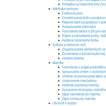
Prihláška na Vianočné trhy 20
Klientske centrum
Evidencia psov
Osvedčovanie listín a podpisov
Platenie daní a poplatkov v po
Poskytovanie informácií
Potvrdenie tlačiva o žití pre 
Príjem a odosielanie pošty, sťaž
Vydanie rybárskeho lístka
Kultúra a cestovný ruch
Organizovanie občianskych o
Oznámenie o konaní kultúrnej 
Verejné zbierky
Matrika
Potvrdenie o prijatí predošléh
Spracovanie zmien v osobných
Určenie otcovstva pred alebo p
Uzatvorenie manželstva
Vedenie osobitnej matriky
Vystavenie druhopisu rodného
Zápis narodenia do matriky
Zápis úmrtia do matriky
Obchod a služby