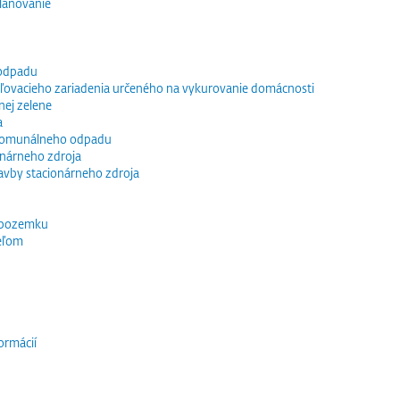
lánovanie
 odpadu
vacieho zariadenia určeného na vykurovanie domácnosti
nej zelene
a
 komunálneho odpadu
ionárneho zdroja
tavby stacionárneho zdroja
 pozemku
eľom
ormácií