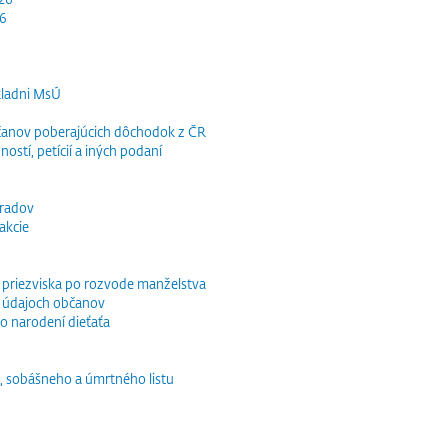
26
kladni MsÚ
občanov poberajúcich dôchodok z ČR
ností, petícií a iných podaní
bradov
akcie
o priezviska po rozvode manželstva
 údajoch občanov
o narodení dieťaťa
, sobášneho a úmrtného listu