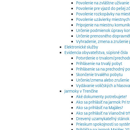
Povolenie na zvláštne užívani
Povolenie pre vjazd do pešej z
Povolenie rozkopávky na mies
Povolenie uzávierky miestnych
Pripojenie na miestnu komuniká
Určenie podmienok úpravy komu
Určenie prenosného dopravnéh
Vyhradenie, zmena a zrušenie 
Elektronické služby
Evidencia obyvateľstva, súpisné čísla
Potvrdenie o trvalom/precho
Prihlásenie na trvalý pobyt
Prihlásenie sa na prechodný p
Skončenie trvalého pobytu
Určenie/zmena alebo zrušenie 
Vydávanie voličských a hlasov
Jarmoky v Trenčíne
Aké dokumenty potrebujete?
Ako sa prihlásiť na jarmok Pri 
Ako sa prihlásiť na Majáles?
Ako sa prihlásiť na Vianočné t
Drevený uzamykateľný stánok
Prieskum spokojnosti so systé
Prihláška na jarmok Majáles 2