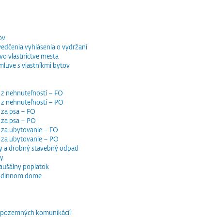
ov
vedčenia vyhlásenia o vydržaní
o vlastníctve mesta
luve s vlastníkmi bytov
 z nehnuteľností – FO
 z nehnuteľností – PO
 za psa – FO
 za psa – PO
 za ubytovanie – FO
i za ubytovanie – PO
y a drobný stavebný odpad
dy
paušálny poplatok
 rodinnom dome
e pozemných komunikácií