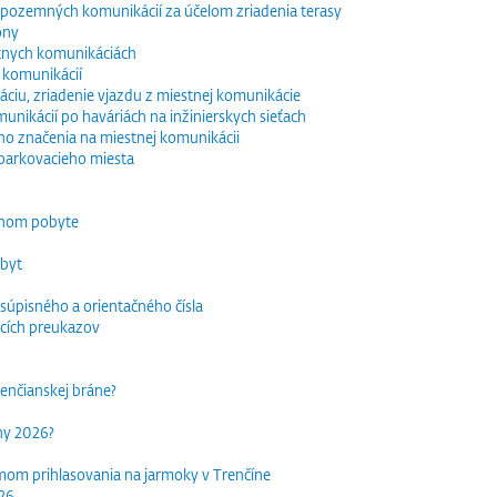
e pozemných komunikácií za účelom zriadenia terasy
óny
tnych komunikáciách
 komunikácií
ciu, zriadenie vjazdu z miestnej komunikácie
nikácií po haváriách na inžinierskych sieťach
o značenia na miestnej komunikácii
parkovacieho miesta
dnom pobyte
obyt
súpisného a orientačného čísla
acích preukazov
trenčianskej bráne?
rhy 2026?
mom prihlasovania na jarmoky v Trenčíne
026