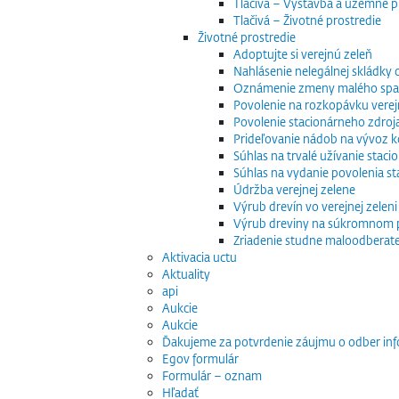
Tlačivá – Výstavba a územné p
Tlačivá – Životné prostredie
Životné prostredie
Adoptujte si verejnú zeleň
Nahlásenie nelegálnej skládky
Oznámenie zmeny malého spaľo
Povolenie na rozkopávku verej
Povolenie stacionárneho zdroj
Prideľovanie nádob na vývoz
Súhlas na trvalé užívanie stac
Súhlas na vydanie povolenia s
Údržba verejnej zelene
Výrub drevín vo verejnej zeleni
Výrub dreviny na súkromnom
Zriadenie studne maloodberat
Aktivacia uctu
Aktuality
api
Aukcie
Aukcie
Ďakujeme za potvrdenie záujmu o odber inf
Egov formulár
Formulár – oznam
Hľadať