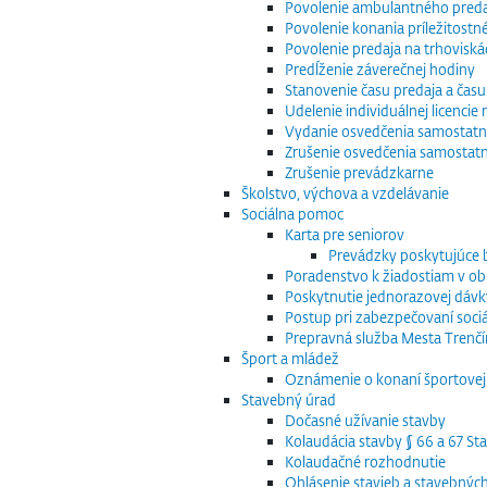
Povolenie ambulantného preda
Povolenie konania príležitostn
Povolenie predaja na trhoviská
Predĺženie záverečnej hodiny
Stanovenie času predaja a času
Udelenie individuálnej licenci
Vydanie osvedčenia samostatn
Zrušenie osvedčenia samostat
Zrušenie prevádzkarne
Školstvo, výchova a vzdelávanie
Sociálna pomoc
Karta pre seniorov
Prevádzky poskytujúce
Poradenstvo k žiadostiam v obla
Poskytnutie jednorazovej dávk
Postup pri zabezpečovaní sociá
Prepravná služba Mesta Trenčín
Šport a mládež
Oznámenie o konaní športovej 
Stavebný úrad
Dočasné užívanie stavby
Kolaudácia stavby § 66 a 67 S
Kolaudačné rozhodnutie
Ohlásenie stavieb a stavebnýc