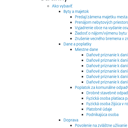
Ako vybaviť
Byty a majetok
Predaj/zámena majetku mesta
Prenájom nebytových priestor
Vyjadrenie obce na vydanie os
Žiadosť o nájom/výmenu bytu v
Zrušenie vecného bremena v zm
Dane a poplatky
Miestne dane
Daňové priznanie k dani
Daňové priznanie k dani
Daňové priznanie k dani
Daňové priznanie k dani
Daňové priznanie k dani
Daňové priznanie k dan
Poplatok za komunálne odpad
Drobné stavebné odpa
Fyzická osoba platiaca 
Fyzická osoba žijúca v
Platobné údaje
Podnikajúca osoba
Doprava
Povolenie na zvláštne užívani