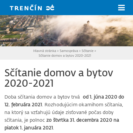
Prejsť na hlavný obsah
Hlavná stránka
>
Samospráva
>
Sčítanie
>
Sčítanie domov a bytov 2020-2021
Sčítanie domov a bytov
2020-2021
Doba sčítania domov a bytov trvá
od 1. júna 2020 do
12. februára 2021
. Rozhodujúcim okamihom sčítania,
na ktorý sa vzťahujú údaje zisťované počas doby
sčítania, je polnoc
zo štvrtka 31. decembra 2020 na
piatok 1. januára 2021
.