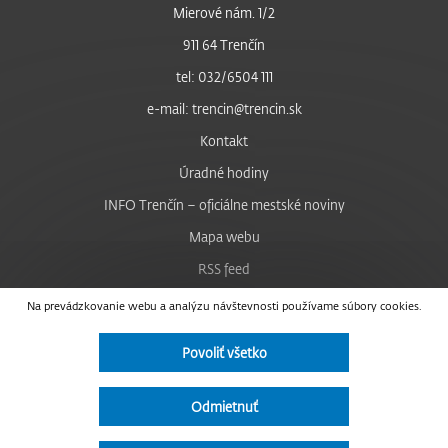
Mierové nám. 1/2
911 64 Trenčín
tel: 032/6504 111
e-mail: trencin@trencin.sk
Kontakt
Úradné hodiny
INFO Trenčín – oficiálne mestské noviny
Mapa webu
RSS feed
Nastavenie cookies
Na prevádzkovanie webu a analýzu návštevnosti používame súbory cookies.
Facebook
Povoliť všetko
YouTube
Instagram
Odmietnuť
Vyhlásenie o prístupnosti