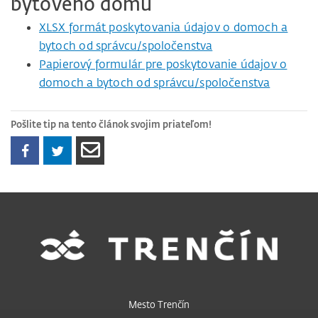
bytového domu
XLSX formát poskytovania údajov o domoch a
bytoch od správcu/spoločenstva
Papierový formulár pre poskytovanie údajov o
domoch a bytoch od správcu/spoločenstva
Pošlite tip na tento článok svojim priateľom!
Mesto Trenčín