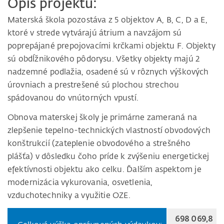
Opis projektu:
Materská škola pozostáva z 5 objektov A, B, C, D a E,
ktoré v strede vytvárajú átrium a navzájom sú
poprepájané prepojovacími krčkami objektu F. Objekty
sú obdĺžnikového pôdorysu. Všetky objekty majú 2
nadzemné podlažia, osadené sú v rôznych výškových
úrovniach a prestrešené sú plochou strechou
spádovanou do vnútorných vpustí.
Obnova materskej školy je primárne zameraná na
zlepšenie tepelno-technických vlastností obvodových
konštrukcií (zateplenie obvodového a strešného
plášťa) v dôsledku čoho príde k zvýšeniu energetickej
efektívnosti objektu ako celku. Ďalším aspektom je
modernizácia vykurovania, osvetlenia,
vzduchotechniky a využitie OZE.
698 069,8