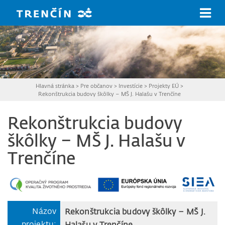
Prejsť na hlavný obsah
Hlavná stránka
>
Pre občanov
>
Investície
>
Projekty EÚ
>
Rekonštrukcia budovy škôlky – MŠ J. Halašu v Trenčíne
Rekonštrukcia budovy
škôlky – MŠ J. Halašu v
Trenčíne
Názov
Rekonštrukcia budovy škôlky – MŠ J.
projektu:
Halašu v Trenčíne