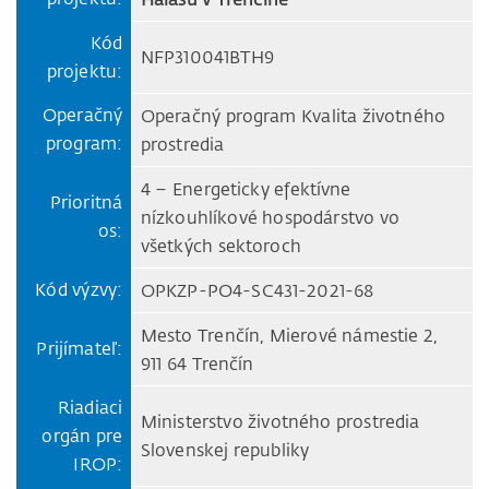
Kód
NFP310041BTH9
projektu:
Operačný
Operačný program Kvalita životného
program:
prostredia
4 – Energeticky efektívne
Prioritná
nízkouhlíkové hospodárstvo vo
os:
všetkých sektoroch
Kód výzvy:
OPKZP-PO4-SC431-2021-68
Mesto Trenčín, Mierové námestie 2,
Prijímateľ:
911 64 Trenčín
Riadiaci
Ministerstvo životného prostredia
orgán pre
Slovenskej republiky
IROP: