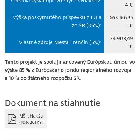
Celková výška oprávnených výdavkov:
4 €
Výška poskytnutého príspevku z EU a
663 166,35
zo ŠR (95%):
€
34 903,49
Vlastné zdroje Mesta Trenčín (5%):
€
Tento projekt je spolufinancovaný Európskou úniou vo
výške 85 % z Európskeho fondu regionálneho rozvoja
a 10 % zo štátneho rozpočtu SR.
Dokument na stiahnutie
MŠ J. Halašu
(PDF, 201 KB)