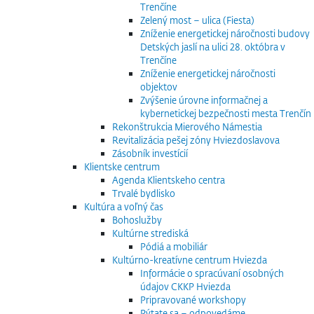
Trenčíne
Zelený most – ulica (Fiesta)
Zníženie energetickej náročnosti budovy
Detských jaslí na ulici 28. októbra v
Trenčíne
Zníženie energetickej náročnosti
objektov
Zvýšenie úrovne informačnej a
kybernetickej bezpečnosti mesta Trenčín
Rekonštrukcia Mierového Námestia
Revitalizácia pešej zóny Hviezdoslavova
Zásobník investícií
Klientske centrum
Agenda Klientskeho centra
Trvalé bydlisko
Kultúra a voľný čas
Bohoslužby
Kultúrne strediská
Pódiá a mobiliár
Kultúrno-kreatívne centrum Hviezda
Informácie o spracúvaní osobných
údajov CKKP Hviezda
Pripravované workshopy
Pýtate sa – odpovedáme