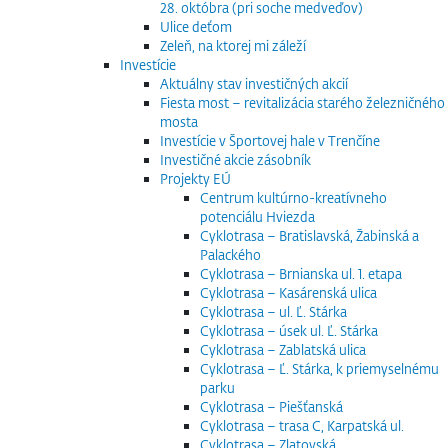
28. októbra (pri soche medveďov)
Ulice deťom
Zeleň, na ktorej mi záleží
Investície
Aktuálny stav investičných akcií
Fiesta most – revitalizácia starého železničného
mosta
Investície v Športovej hale v Trenčíne
Investičné akcie zásobník
Projekty EÚ
Centrum kultúrno-kreatívneho
potenciálu Hviezda
Cyklotrasa – Bratislavská, Žabinská a
Palackého
Cyklotrasa – Brnianska ul. 1. etapa
Cyklotrasa – Kasárenská ulica
Cyklotrasa – ul. Ľ. Stárka
Cyklotrasa – úsek ul. Ľ. Stárka
Cyklotrasa – Zablatská ulica
Cyklotrasa – Ľ. Stárka, k priemyselnému
parku
Cyklotrasa – Piešťanská
Cyklotrasa – trasa C, Karpatská ul.
Cyklotrasa – Zlatovská