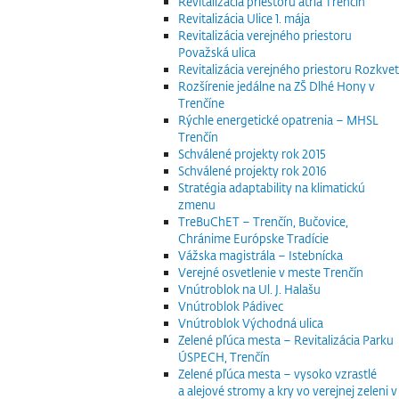
Revitalizácia priestoru átria Trenčín
Revitalizácia Ulice 1. mája
Revitalizácia verejného priestoru
Považská ulica
Revitalizácia verejného priestoru Rozkvet
Rozšírenie jedálne na ZŠ Dlhé Hony v
Trenčíne
Rýchle energetické opatrenia – MHSL
Trenčín
Schválené projekty rok 2015
Schválené projekty rok 2016
Stratégia adaptability na klimatickú
zmenu
TreBuChET – Trenčín, Bučovice,
Chránime Európske Tradície
Vážska magistrála – Istebnícka
Verejné osvetlenie v meste Trenčín
Vnútroblok na Ul. J. Halašu
Vnútroblok Pádivec
Vnútroblok Východná ulica
Zelené pľúca mesta – Revitalizácia Parku
ÚSPECH, Trenčín
Zelené pľúca mesta – vysoko vzrastlé
a alejové stromy a kry vo verejnej zeleni v