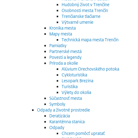
Hudobný život v Trenčíne
Osobnosti mesta Trenčín
Trenčianske tlačiarne
Výtvarné umenie
Kronika mesta
Mapy mesta
Technická mapa mesta Trenčín
Pamiatky
Partnerské mestá
Povesti a legendy
Príroda a okolie
Alúvium Orechovského potoka
Cykloturistika
Lesopark Brezina
Turistika
Výlety do okolia
Súčastnosť mesta
Symboly
Odpady a životné prostredie
Deratizácia
Karanténna stanica
Odpady
Chcem pomôcť upratať