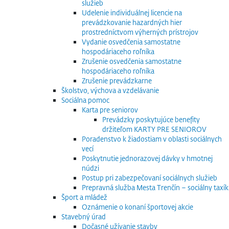
služieb
Udelenie individuálnej licencie na
prevádzkovanie hazardných hier
prostredníctvom výherných prístrojov
Vydanie osvedčenia samostatne
hospodáriaceho roľníka
Zrušenie osvedčenia samostatne
hospodáriaceho roľníka
Zrušenie prevádzkarne
Školstvo, výchova a vzdelávanie
Sociálna pomoc
Karta pre seniorov
Prevádzky poskytujúce benefity
držiteľom KARTY PRE SENIOROV
Poradenstvo k žiadostiam v oblasti sociálnych
vecí
Poskytnutie jednorazovej dávky v hmotnej
núdzi
Postup pri zabezpečovaní sociálnych služieb
Prepravná služba Mesta Trenčín – sociálny taxík
Šport a mládež
Oznámenie o konaní športovej akcie
Stavebný úrad
Dočasné užívanie stavby