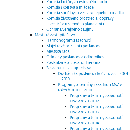
Komisia kultúry a cestovného ruchu
Komisia školstva a mládeže
Komisia sociálnych vecí a verejného poriadku
Komisia životného prostredia, dopravy,
investícií a územného plánovania
Ochrana verejného záujmu
Mestské zastupiteľstvo
Harmonogram zasadnutí
Majetkové priznania poslancov
Mestská rada
Odmeny poslancov a odborníkov
Poslankyne a poslanci Trenčína
Zasadnutia zastupiteľstva
Dochádzka poslancov MZ v rokoch 2001
– 2010
Programy a termíny zasadnutí MsZ v
rokoch 2001 – 2010
Programy a termíny zasadnutí
MsZ v roku 2002
Programy a termíny zasadnutí
MsZ v roku 2003
Programy a termíny zasadnutí
MsZ v roku 2004
Programy a termíny zasadnutí