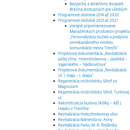
Bezpečný a atraktívny lesopark
Brezina dostupných pre všetkých
Programové obdobie 2014 až 2020
Programové obdobie 2021 až 2027
Verejné pripomienkovanie
Manažérskych produktov projektu
„Personalizácia služieb a podpora
omnikanálového modelu
komunikácie mesta Trenčín“
Projektová dokumentácia „Revitalizácia
pešej zóny: Hviezdoslavova – Jaselská –
Vajanského – Sládkovičova“
Projektová dokumentácia „Revitalizácie
Ul. 1. mája – I. etapa“
Regenerácia vnútrobloku Sihoť za
Magnusom
Regenerácia vnútrobloku Sihoť, Turkovej
ul.
Rekonštrukcia budovy škôlky – MŠ J.
Halašu v Trenčíne
Revitalizácia Hviezdoslavovej ulice
Revitalizácia Námestia sv. Anny
Revitalizácia Parku M. R. Štefánika