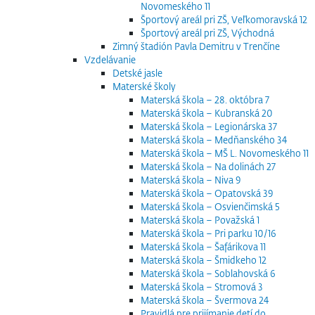
Novomeského 11
Športový areál pri ZŠ, Veľkomoravská 12
Športový areál pri ZŠ, Východná
Zimný štadión Pavla Demitru v Trenčíne
Vzdelávanie
Detské jasle
Materské školy
Materská škola – 28. októbra 7
Materská škola – Kubranská 20
Materská škola – Legionárska 37
Materská škola – Medňanského 34
Materská škola – MŠ L. Novomeského 11
Materská škola – Na dolinách 27
Materská škola – Niva 9
Materská škola – Opatovská 39
Materská škola – Osvienčimská 5
Materská škola – Považská 1
Materská škola – Pri parku 10/16
Materská škola – Šafárikova 11
Materská škola – Šmidkeho 12
Materská škola – Soblahovská 6
Materská škola – Stromová 3
Materská škola – Švermova 24
Pravidlá pre prijímanie detí do