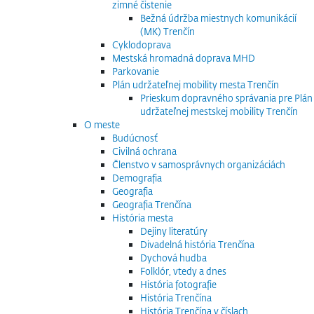
zimné čistenie
Bežná údržba miestnych komunikácií
(MK) Trenčín
Cyklodoprava
Mestská hromadná doprava MHD
Parkovanie
Plán udržateľnej mobility mesta Trenčín
Prieskum dopravného správania pre Plán
udržateľnej mestskej mobility Trenčín
O meste
Budúcnosť
Civilná ochrana
Členstvo v samosprávnych organizáciách
Demografia
Geografia
Geografia Trenčína
História mesta
Dejiny literatúry
Divadelná história Trenčína
Dychová hudba
Folklór, vtedy a dnes
História fotografie
História Trenčína
História Trenčína v číslach