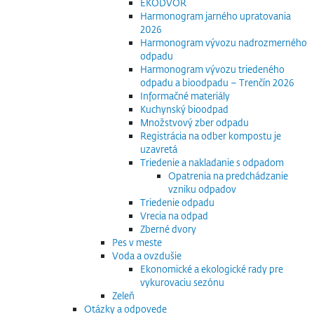
EKODVOR
Harmonogram jarného upratovania
2026
Harmonogram vývozu nadrozmerného
odpadu
Harmonogram vývozu triedeného
odpadu a bioodpadu – Trenčín 2026
Informačné materiály
Kuchynský bioodpad
Množstvový zber odpadu
Registrácia na odber kompostu je
uzavretá
Triedenie a nakladanie s odpadom
Opatrenia na predchádzanie
vzniku odpadov
Triedenie odpadu
Vrecia na odpad
Zberné dvory
Pes v meste
Voda a ovzdušie
Ekonomické a ekologické rady pre
vykurovaciu sezónu
Zeleň
Otázky a odpovede