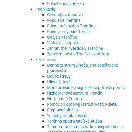
Položte novú otázku
Podnikanie
Geografia a doprava
Populácia Trenčína
Priemerná mzda v Trenčíne
Priemyselný park Trenčín
Údaje o Trenčíne
Vzdelanie populácie
Zahranične investície v Trenčíne
Zamestnanosť v Trenčianskom kraji
Sociálne veci
Denné centrum Sihoť a jeho detašované
pracoviská
Dovoz stravy
Hlinený dukát
Monitorovanie a signalizácia potreby pomoci
Nízkoprahové centrum Trenčín
Nocľaháreň Trenčín
Pomoc pri osobnej starostlivosti o dieťa
Prepravná služba
Sociálny šatník Trenčín
Terénna opatrovateľská služba
Terénna sociálna služba krízovej intervencie