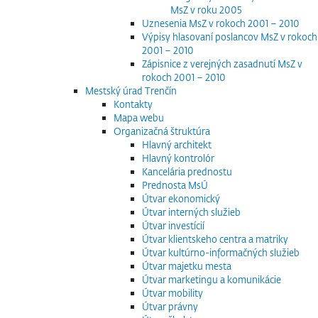
MsZ v roku 2005
Uznesenia MsZ v rokoch 2001 – 2010
Výpisy hlasovaní poslancov MsZ v rokoch
2001 – 2010
Zápisnice z verejných zasadnutí MsZ v
rokoch 2001 – 2010
Mestský úrad Trenčín
Kontakty
Mapa webu
Organizačná štruktúra
Hlavný architekt
Hlavný kontrolór
Kancelária prednostu
Prednosta MsÚ
Útvar ekonomický
Útvar interných služieb
Útvar investícií
Útvar klientskeho centra a matriky
Útvar kultúrno-informačných služieb
Útvar majetku mesta
Útvar marketingu a komunikácie
Útvar mobility
Útvar právny