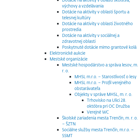
výchovy a vzdelávania
Dotácie na aktivity v oblasti športu a
telesnej kultúry
Dotácie na aktivity v oblasti životného
prostredia
Dotácie na aktivity v sociálnej a
zdravotnej oblasti
Poskytnuté dotácie mimo grantové kolá
Elektronické aukcie
Mestské organizácie
Mestské hospodárstvo a správa lesov, m.
r. o.
MHSL m.r.o. – Starostlivosť o lesy
MHSL m.r.o. – Profil verejného
obstarávateľa
Objekty v správe MHSL, m. r. o.
Trhovisko na Ulici 28.
októbra pri OC Družba
Verejné WC
Školské zariadenia mesta Trenčín, m. r. o.
– ŠZTN
Sociálne služby mesta Trenčín, m.r.o. –
SSMT