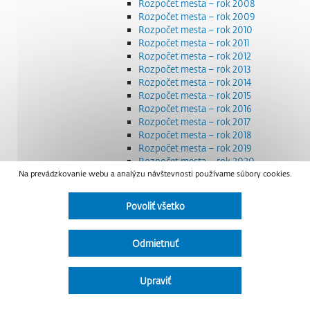
Rozpočet mesta – rok 2008
Rozpočet mesta – rok 2009
Rozpočet mesta – rok 2010
Rozpočet mesta – rok 2011
Rozpočet mesta – rok 2012
Rozpočet mesta – rok 2013
Rozpočet mesta – rok 2014
Rozpočet mesta – rok 2015
Rozpočet mesta – rok 2016
Rozpočet mesta – rok 2017
Rozpočet mesta – rok 2018
Rozpočet mesta – rok 2019
Rozpočet mesta – rok 2020
Na prevádzkovanie webu a analýzu návštevnosti používame súbory cookies.
Rozpočet mesta – rok 2021
Rozpočet mesta – rok 2022
Rozpočet mesta – rok 2023
Povoliť všetko
Rozpočet mesta – rok 2024
Rozpočet mesta – rok 2025
Rozpočet mesta – rok 2026
Odmietnuť
Smernice a dokumenty
Strategické dokumenty
Transparentnosť a výdavky na štátnu reklamu
Upraviť
Úradná tabuľa
Všeobecne záväzné nariadenia – VZN