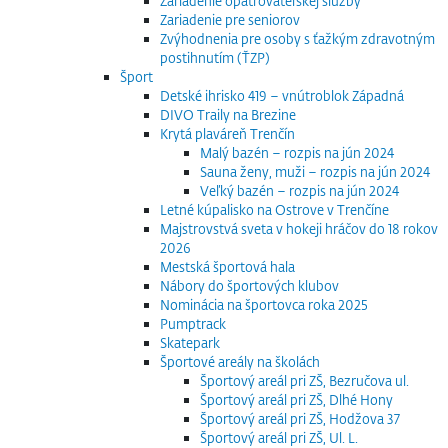
Zariadenie opatrovateľskej služby
Zariadenie pre seniorov
Zvýhodnenia pre osoby s ťažkým zdravotným
postihnutím (ŤZP)
Šport
Detské ihrisko 419 – vnútroblok Západná
DIVO Traily na Brezine
Krytá plaváreň Trenčín
Malý bazén – rozpis na jún 2024
Sauna ženy, muži – rozpis na jún 2024
Veľký bazén – rozpis na jún 2024
Letné kúpalisko na Ostrove v Trenčíne
Majstrovstvá sveta v hokeji hráčov do 18 rokov
2026
Mestská športová hala
Nábory do športových klubov
Nominácia na športovca roka 2025
Pumptrack
Skatepark
Športové areály na školách
Športový areál pri ZŠ, Bezručova ul.
Športový areál pri ZŠ, Dlhé Hony
Športový areál pri ZŠ, Hodžova 37
Športový areál pri ZŠ, Ul. L.