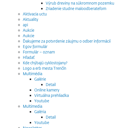
Výrub dreviny na súkromnom pozemku
Zriadenie studne maloodberateľom
Aktivacia uctu
Aktuality
api
Aukcie
Aukcie
Ďakujeme za potvrdenie záujmu o odber informácií
Egov formulár
Formulár – oznam
Hľadať
Kde chýbajú cyklostojany?
Logo a erb mesta Trenčín
Multimédia
Galérie
Detail
Online kamery
Virtuálna prehliadka
Youtube
Multimedia
Galéria
Detail
Youtube
Newsletter