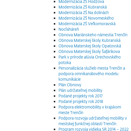
Modernizácia ZŠ Hodžova
Modernizácia ZŠ Kubranská
Modernizácia ZŠ Na dolinách
Modernizácia ZŠ Novomeského
Modernizácia ZŠ Veľkomoravská
Nocľaháreň
Obnova Mariánskeho námestia Trenčín
Obnova Materskej školy Kubranská
Obnova Materskej školy Opatovská
Obnova Materskej školy Šafárikova
Park v prírode alúvia Orechovského
potoka
Personalizácia služieb mesta Trenčín a
podpora omnikanálového modelu
komunikácie
Plán Obnovy
Plán udržateľnej mobility
Podané projekty rok 2017
Podané projekty rok 2018
Podpora elektromobility v krajskom
meste Trenčín
Podpora rozvoja udržateľnej mobility v
mestskej funkčnej oblasti Trenčín
Program rozvoja vidieka SR 2014 – 2022