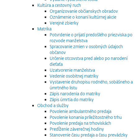
Kultúra a cestovný ruch
Organizovanie občianskych obradov
Oznámenie o konaní kultúrnej akcie
Verejné zbierky
Matrika
Potvrdenie o prijatí predošlého priezviska po
rozvode manželstva
Spracovanie zmien v osobných údajoch
občanov
Určenie otcovstva pred alebo po narodení
dieťaťa
Uzatvorenie manželstva
Vedenie osobitnej matriky
Vystavenie druhopisu rodného, sobášneho a
úmrtného listu
Zápis narodenia do matriky
Zápis úmrtia do matriky
Obchod a služby
Povolenie ambulantného predaja
Povolenie konania príležitostného trhu
Povolenie predaja na trhoviskách
Predĺženie záverečnej hodiny
Stanovenie času predaja a času prevádzky