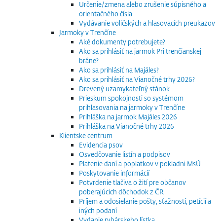
Určenie/zmena alebo zrušenie súpisného a
orientačného čísla
Vydávanie voličských a hlasovacích preukazov
Jarmoky v Trenčíne
Aké dokumenty potrebujete?
Ako sa prihlásiť na jarmok Pri trenčianskej
bráne?
Ako sa prihlásiť na Majáles?
Ako sa prihlásiť na Vianočné trhy 2026?
Drevený uzamykateľný stánok
Prieskum spokojnosti so systémom
prihlasovania na jarmoky v Trenčíne
Prihláška na jarmok Majáles 2026
Prihláška na Vianočné trhy 2026
Klientske centrum
Evidencia psov
Osvedčovanie listín a podpisov
Platenie daní a poplatkov v pokladni MsÚ
Poskytovanie informácií
Potvrdenie tlačiva o žití pre občanov
poberajúcich dôchodok z ČR
Príjem a odosielanie pošty, sťažností, petícií a
iných podaní
Vydanie rybárskeho lístka