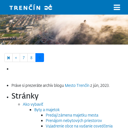
Prejsť na hlavný obsah
Previous page
«
7
8
9
Hľadať:
Práve si prezeráte archív blogu
Mesto Trenčín
z jún, 2023.
Stránky
Ako vybaviť
Byty a majetok
Predaj/zámena majetku mesta
Prenájom nebytových priestorov
Vyjadrenie obce na vydanie osvedčenia