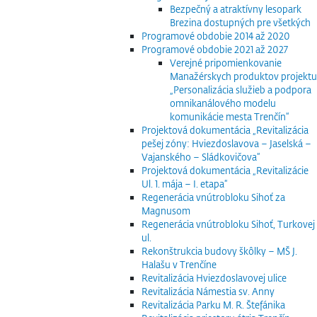
Bezpečný a atraktívny lesopark
Brezina dostupných pre všetkých
Programové obdobie 2014 až 2020
Programové obdobie 2021 až 2027
Verejné pripomienkovanie
Manažérskych produktov projektu
„Personalizácia služieb a podpora
omnikanálového modelu
komunikácie mesta Trenčín“
Projektová dokumentácia „Revitalizácia
pešej zóny: Hviezdoslavova – Jaselská –
Vajanského – Sládkovičova“
Projektová dokumentácia „Revitalizácie
Ul. 1. mája – I. etapa“
Regenerácia vnútrobloku Sihoť za
Magnusom
Regenerácia vnútrobloku Sihoť, Turkovej
ul.
Rekonštrukcia budovy škôlky – MŠ J.
Halašu v Trenčíne
Revitalizácia Hviezdoslavovej ulice
Revitalizácia Námestia sv. Anny
Revitalizácia Parku M. R. Štefánika