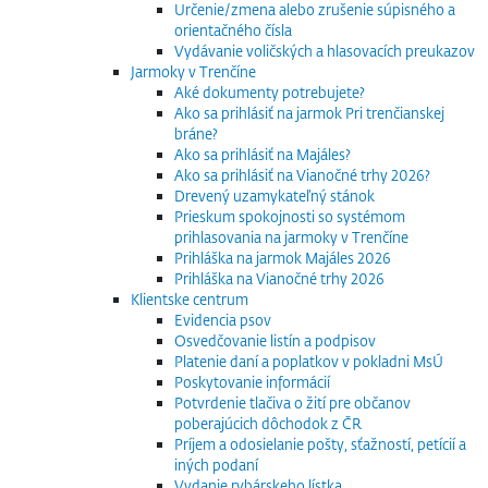
Určenie/zmena alebo zrušenie súpisného a
orientačného čísla
Vydávanie voličských a hlasovacích preukazov
Jarmoky v Trenčíne
Aké dokumenty potrebujete?
Ako sa prihlásiť na jarmok Pri trenčianskej
bráne?
Ako sa prihlásiť na Majáles?
Ako sa prihlásiť na Vianočné trhy 2026?
Drevený uzamykateľný stánok
Prieskum spokojnosti so systémom
prihlasovania na jarmoky v Trenčíne
Prihláška na jarmok Majáles 2026
Prihláška na Vianočné trhy 2026
Klientske centrum
Evidencia psov
Osvedčovanie listín a podpisov
Platenie daní a poplatkov v pokladni MsÚ
Poskytovanie informácií
Potvrdenie tlačiva o žití pre občanov
poberajúcich dôchodok z ČR
Príjem a odosielanie pošty, sťažností, petícií a
iných podaní
Vydanie rybárskeho lístka