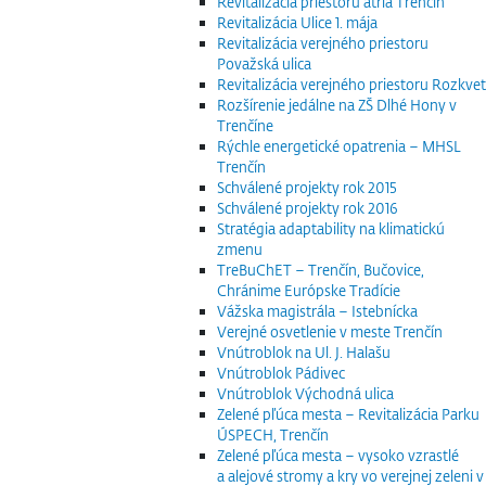
Revitalizácia priestoru átria Trenčín
Revitalizácia Ulice 1. mája
Revitalizácia verejného priestoru
Považská ulica
Revitalizácia verejného priestoru Rozkvet
Rozšírenie jedálne na ZŠ Dlhé Hony v
Trenčíne
Rýchle energetické opatrenia – MHSL
Trenčín
Schválené projekty rok 2015
Schválené projekty rok 2016
Stratégia adaptability na klimatickú
zmenu
TreBuChET – Trenčín, Bučovice,
Chránime Európske Tradície
Vážska magistrála – Istebnícka
Verejné osvetlenie v meste Trenčín
Vnútroblok na Ul. J. Halašu
Vnútroblok Pádivec
Vnútroblok Východná ulica
Zelené pľúca mesta – Revitalizácia Parku
ÚSPECH, Trenčín
Zelené pľúca mesta – vysoko vzrastlé
a alejové stromy a kry vo verejnej zeleni v