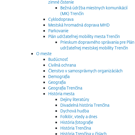
zimné čistenie
Bežná údržba miestnych komunikácií
(MK) Trenčín
Cyklodoprava
Mestská hromadná doprava MHD
Parkovanie
Plán udržateľnej mobility mesta Trenčín
Prieskum dopravného správania pre Plán
udržateľnej mestskej mobility Trenčín
O meste
Budúcnosť
Civilná ochrana
Členstvo v samosprávnych organizáciách
Demografia
Geografia
Geografia Trenčína
História mesta
Dejiny literatúry
Divadelná história Trenčína
Dychová hudba
Folklór, vtedy a dnes
História fotografie
História Trenčína
História Trenčína v číslach