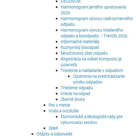
EKODVOR
Harmonogram jarného upratovania
2026
Harmonogram vývozu nadrozmerného
odpadu
Harmonogram vývozu triedeného
odpadu a bioodpadu – Trenčín 2026
Informačné materiály
Kuchynský bioodpad
Množstvový zber odpadu
Registrácia na odber kompostu je
uzavretá
Triedenie a nakladanie s odpadom
Opatrenia na predchádzanie
vzniku odpadov
Triedenie odpadu
Vrecia na odpad
Zberné dvory
Pes v meste
Voda a ovzdušie
Ekonomické a ekologické rady pre
vykurovaciu sezónu
Zeleň
Otázky a odpovede