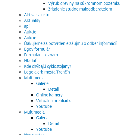
Výrub dreviny na súkromnom pozemku
Zriadenie studne maloodberateľom
Aktivacia uctu
Aktuality
api
Aukcie
Aukcie
Ďakujeme za potvrdenie záujmu o odber informácií
Egov formulár
Formulár – oznam
Hľadať
Kde chýbajú cyklostojany?
Logo a erb mesta Trenčín
Multimédia
Galérie
Detail
Online kamery
Virtuálna prehliadka
Youtube
Multimedia
Galéria
Detail
Youtube
Newsletter