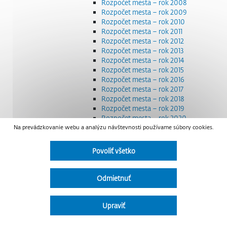
Rozpočet mesta – rok 2008
Rozpočet mesta – rok 2009
Rozpočet mesta – rok 2010
Rozpočet mesta – rok 2011
Rozpočet mesta – rok 2012
Rozpočet mesta – rok 2013
Rozpočet mesta – rok 2014
Rozpočet mesta – rok 2015
Rozpočet mesta – rok 2016
Rozpočet mesta – rok 2017
Rozpočet mesta – rok 2018
Rozpočet mesta – rok 2019
Rozpočet mesta – rok 2020
Na prevádzkovanie webu a analýzu návštevnosti používame súbory cookies.
Rozpočet mesta – rok 2021
Rozpočet mesta – rok 2022
Rozpočet mesta – rok 2023
Povoliť všetko
Rozpočet mesta – rok 2024
Rozpočet mesta – rok 2025
Rozpočet mesta – rok 2026
Odmietnuť
Smernice a dokumenty
Strategické dokumenty
Transparentnosť a výdavky na štátnu reklamu
Upraviť
Úradná tabuľa
Všeobecne záväzné nariadenia – VZN