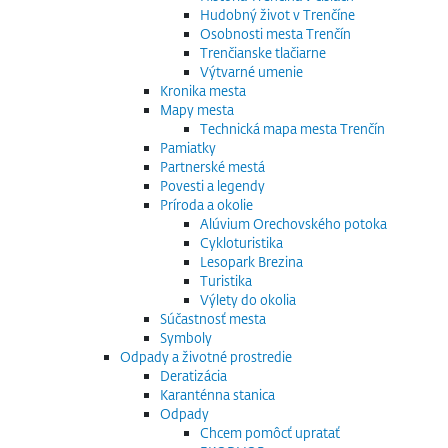
Hudobný život v Trenčíne
Osobnosti mesta Trenčín
Trenčianske tlačiarne
Výtvarné umenie
Kronika mesta
Mapy mesta
Technická mapa mesta Trenčín
Pamiatky
Partnerské mestá
Povesti a legendy
Príroda a okolie
Alúvium Orechovského potoka
Cykloturistika
Lesopark Brezina
Turistika
Výlety do okolia
Súčastnosť mesta
Symboly
Odpady a životné prostredie
Deratizácia
Karanténna stanica
Odpady
Chcem pomôcť upratať