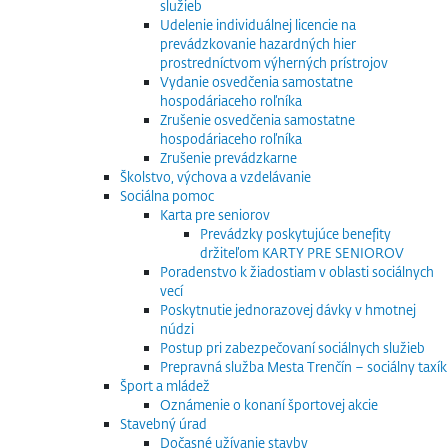
služieb
Udelenie individuálnej licencie na
prevádzkovanie hazardných hier
prostredníctvom výherných prístrojov
Vydanie osvedčenia samostatne
hospodáriaceho roľníka
Zrušenie osvedčenia samostatne
hospodáriaceho roľníka
Zrušenie prevádzkarne
Školstvo, výchova a vzdelávanie
Sociálna pomoc
Karta pre seniorov
Prevádzky poskytujúce benefity
držiteľom KARTY PRE SENIOROV
Poradenstvo k žiadostiam v oblasti sociálnych
vecí
Poskytnutie jednorazovej dávky v hmotnej
núdzi
Postup pri zabezpečovaní sociálnych služieb
Prepravná služba Mesta Trenčín – sociálny taxík
Šport a mládež
Oznámenie o konaní športovej akcie
Stavebný úrad
Dočasné užívanie stavby