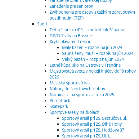
Zariadenie opatrovateľskej služby
Zariadenie pre seniorov
Zvýhodnenia pre osoby s ťažkým zdravotným
postihnutím (ŤZP)
Šport
Detské ihrisko 419 – vnútroblok Západná
DIVO Traily na Brezine
Krytá plaváreň Trenčín
Malý bazén – rozpis na jún 2024
Sauna ženy, muži – rozpis na jún 2024
Veľký bazén – rozpis na jún 2024
Letné kúpalisko na Ostrove v Trenčíne
Majstrovstvá sveta v hokeji hráčov do 18 rokov
2026
Mestská športová hala
Nábory do športových klubov
Nominácia na športovca roka 2025
Pumptrack
Skatepark
Športové areály na školách
Športový areál pri ZŠ, Bezručova ul.
Športový areál pri ZŠ, Dlhé Hony
Športový areál pri ZŠ, Hodžova 37
Športový areál pri ZŠ, Ul. L.