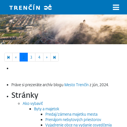
Prejsť na hlavný obsah
Previous page
Next page
8
«
2
3
4
»
Hľadať:
Práve si prezeráte archív blogu
Mesto Trenčín
z jún, 2024.
Stránky
Ako vybaviť
Byty a majetok
Predaj/zámena majetku mesta
Prenájom nebytových priestorov
Vyjadrenie obce na vydanie osvedčenia