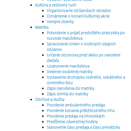
Kultúra a cestovný ruch
Organizovanie občianskych obradov
Oznámenie o konaní kultúrnej akcie
Verejné zbierky
Matrika
Potvrdenie o prijatí predošlého priezviska po
rozvode manželstva
Spracovanie zmien v osobných údajoch
občanov
Určenie otcovstva pred alebo po narodení
dieťaťa
Uzatvorenie manželstva
Vedenie osobitnej matriky
Vystavenie druhopisu rodného, sobášneho a
úmrtného listu
Zápis narodenia do matriky
Zápis úmrtia do matriky
Obchod a služby
Povolenie ambulantného predaja
Povolenie konania príležitostného trhu
Povolenie predaja na trhoviskách
Predĺženie záverečnej hodiny
Stanovenie času predaja a času prevádzky