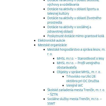
výchovy a vzdelávania
Dotácie na aktivity v oblasti športu a
telesnej kultúry
Dotácie na aktivity v oblasti životného
prostredia
Dotácie na aktivity v sociálnej a
zdravotnej oblasti
Poskytnuté dotácie mimo grantové kolá
Elektronické aukcie
Mestské organizácie
Mestské hospodárstvo a správa lesov, m.
r. o.
MHSL m.r.o. – Starostlivosť o lesy
MHSL m.r.o. – Profil verejného
obstarávateľa
Objekty v správe MHSL, m. r. o.
Trhovisko na Ulici 28.
októbra pri OC Družba
Verejné WC
Školské zariadenia mesta Trenčín, m. r. o.
– ŠZTN
Sociálne služby mesta Trenčín, m.r.o. –
SSMT