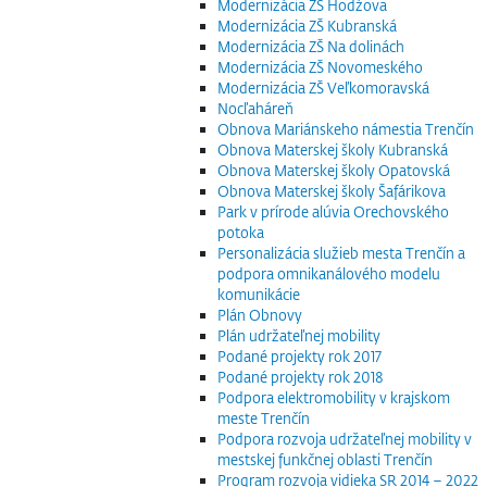
Modernizácia ZŠ Hodžova
Modernizácia ZŠ Kubranská
Modernizácia ZŠ Na dolinách
Modernizácia ZŠ Novomeského
Modernizácia ZŠ Veľkomoravská
Nocľaháreň
Obnova Mariánskeho námestia Trenčín
Obnova Materskej školy Kubranská
Obnova Materskej školy Opatovská
Obnova Materskej školy Šafárikova
Park v prírode alúvia Orechovského
potoka
Personalizácia služieb mesta Trenčín a
podpora omnikanálového modelu
komunikácie
Plán Obnovy
Plán udržateľnej mobility
Podané projekty rok 2017
Podané projekty rok 2018
Podpora elektromobility v krajskom
meste Trenčín
Podpora rozvoja udržateľnej mobility v
mestskej funkčnej oblasti Trenčín
Program rozvoja vidieka SR 2014 – 2022