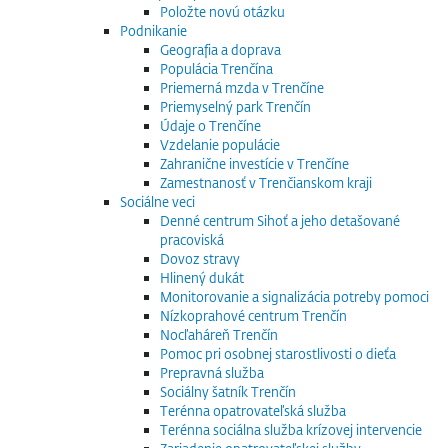
Položte novú otázku
Podnikanie
Geografia a doprava
Populácia Trenčína
Priemerná mzda v Trenčíne
Priemyselný park Trenčín
Údaje o Trenčíne
Vzdelanie populácie
Zahranične investície v Trenčíne
Zamestnanosť v Trenčianskom kraji
Sociálne veci
Denné centrum Sihoť a jeho detašované
pracoviská
Dovoz stravy
Hlinený dukát
Monitorovanie a signalizácia potreby pomoci
Nízkoprahové centrum Trenčín
Nocľaháreň Trenčín
Pomoc pri osobnej starostlivosti o dieťa
Prepravná služba
Sociálny šatník Trenčín
Terénna opatrovateľská služba
Terénna sociálna služba krízovej intervencie