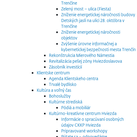
Trenčíne
Zelený most – ulica (Fiesta)
Zníženie energetickej náročnosti budovy
Detských jaslí na ulici 28. októbra v
Trenčíne
Zníženie energetickej náročnosti
objektov
Zvýšenie úrovne informačnej a
kybernetickej bezpečnosti mesta Trenčín
Rekonštrukcia Mierového Námestia
Revitalizácia pešej zóny Hviezdoslavova
Zásobník investícií
Klientske centrum
Agenda Klientskeho centra
Trvalé bydlisko
Kultúra a voľný čas
Bohoslužby
Kultúrne strediská
Pódiá a mobiliár
Kultúrno-kreatívne centrum Hviezda
Informácie o spracúvaní osobných
údajov CKKP Hviezda
Pripravované workshopy
Pýtate sa – odpovedáme