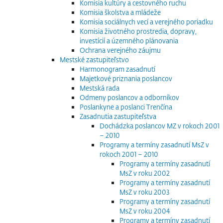
Komisia kultúry a cestovného ruchu
Komisia školstva a mládeže
Komisia sociálnych vecí a verejného poriadku
Komisia životného prostredia, dopravy,
investícií a územného plánovania
Ochrana verejného záujmu
Mestské zastupiteľstvo
Harmonogram zasadnutí
Majetkové priznania poslancov
Mestská rada
Odmeny poslancov a odborníkov
Poslankyne a poslanci Trenčína
Zasadnutia zastupiteľstva
Dochádzka poslancov MZ v rokoch 2001
– 2010
Programy a termíny zasadnutí MsZ v
rokoch 2001 – 2010
Programy a termíny zasadnutí
MsZ v roku 2002
Programy a termíny zasadnutí
MsZ v roku 2003
Programy a termíny zasadnutí
MsZ v roku 2004
Programy a termíny zasadnutí