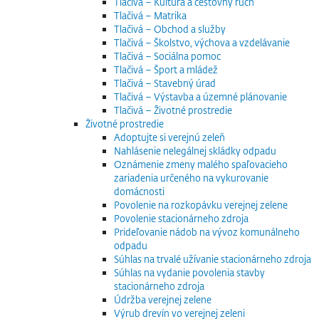
Tlačivá – Kultúra a cestovný ruch
Tlačivá – Matrika
Tlačivá – Obchod a služby
Tlačivá – Školstvo, výchova a vzdelávanie
Tlačivá – Sociálna pomoc
Tlačivá – Šport a mládež
Tlačivá – Stavebný úrad
Tlačivá – Výstavba a územné plánovanie
Tlačivá – Životné prostredie
Životné prostredie
Adoptujte si verejnú zeleň
Nahlásenie nelegálnej skládky odpadu
Oznámenie zmeny malého spaľovacieho
zariadenia určeného na vykurovanie
domácnosti
Povolenie na rozkopávku verejnej zelene
Povolenie stacionárneho zdroja
Prideľovanie nádob na vývoz komunálneho
odpadu
Súhlas na trvalé užívanie stacionárneho zdroja
Súhlas na vydanie povolenia stavby
stacionárneho zdroja
Údržba verejnej zelene
Výrub drevín vo verejnej zeleni