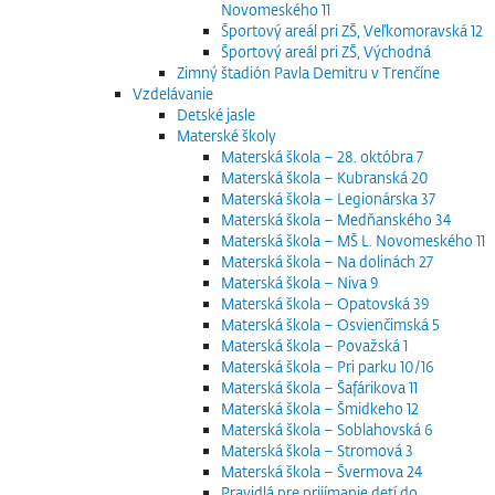
Novomeského 11
Športový areál pri ZŠ, Veľkomoravská 12
Športový areál pri ZŠ, Východná
Zimný štadión Pavla Demitru v Trenčíne
Vzdelávanie
Detské jasle
Materské školy
Materská škola – 28. októbra 7
Materská škola – Kubranská 20
Materská škola – Legionárska 37
Materská škola – Medňanského 34
Materská škola – MŠ L. Novomeského 11
Materská škola – Na dolinách 27
Materská škola – Niva 9
Materská škola – Opatovská 39
Materská škola – Osvienčimská 5
Materská škola – Považská 1
Materská škola – Pri parku 10/16
Materská škola – Šafárikova 11
Materská škola – Šmidkeho 12
Materská škola – Soblahovská 6
Materská škola – Stromová 3
Materská škola – Švermova 24
Pravidlá pre prijímanie detí do