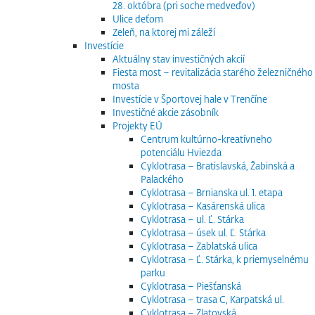
28. októbra (pri soche medveďov)
Ulice deťom
Zeleň, na ktorej mi záleží
Investície
Aktuálny stav investičných akcií
Fiesta most – revitalizácia starého železničného
mosta
Investície v Športovej hale v Trenčíne
Investičné akcie zásobník
Projekty EÚ
Centrum kultúrno-kreatívneho
potenciálu Hviezda
Cyklotrasa – Bratislavská, Žabinská a
Palackého
Cyklotrasa – Brnianska ul. 1. etapa
Cyklotrasa – Kasárenská ulica
Cyklotrasa – ul. Ľ. Stárka
Cyklotrasa – úsek ul. Ľ. Stárka
Cyklotrasa – Zablatská ulica
Cyklotrasa – Ľ. Stárka, k priemyselnému
parku
Cyklotrasa – Piešťanská
Cyklotrasa – trasa C, Karpatská ul.
Cyklotrasa – Zlatovská