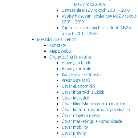
MsZ v roku 2005
Uznesenia MsZ v rokoch 2001 – 2010
Výpisy hlasovaní poslancov MsZ v rokoch
2001 – 2010
Zápisnice z verejných zasadnutí MsZ v
rokoch 2001 – 2010
Mestský úrad Trenčín
Kontakty
Mapa webu
Organizačná štruktúra
Hlavný architekt
Hlavný kontrolór
Kancelária prednostu
Prednosta MsÚ
Útvar ekonomický
Útvar interných služieb
Útvar investícií
Útvar klientskeho centra a matriky
Útvar kultúrno-informačných služieb
Útvar majetku mesta
Útvar marketingu a komunikácie
Útvar mobility
Útvar právny