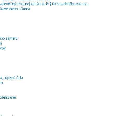
olenej informačnej konštrukcie § 64 Stavebného zákona
5 Stavebného zákona
ného zámeru
ím
avby
a, súpisné čísla
ch
vzdelávanie