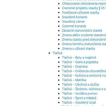
Ohlasovanie odstránenia nepov
Overenie projektu stavby § 6
Predčasné užívanie stavby
Stavebné konanie
Stavebný zámer
Územné konanie
Záväzné stanoviská k stavbe
Zmena alebo zrušenie staveb
Zmena stavby pred dokončen
Zmena termínu dokončenia st
Zmena v užívaní stavby
Tlačivá
Tlačivá – Byty a majetok
Tlačivá – Dane a poplatky
Tlačivá – Doprava
Tlačivá – Evidencia obyvateľstv
Tlačivá – Kultúra a cestovný ru
Tlačivá – Matrika
Tlačivá – Obchod a služby
Tlačivá – Školstvo, výchova a 
Tlačivá – Sociálna pomoc
Tlačivá – Šport a mládež
Tlačivá – Stavebný úrad