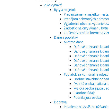
Ako vybaviť
Byty a majetok
Predaj/zámena majetku mesta
Prenájom nebytových priestor
Vyjadrenie obce na vydanie os
Žiadosť o nájom/výmenu bytu v
Zrušenie vecného bremena v zm
Dane a poplatky
Miestne dane
Daňové priznanie k dani
Daňové priznanie k dani
Daňové priznanie k dani
Daňové priznanie k dani
Daňové priznanie k dani
Daňové priznanie k dan
Poplatok za komunálne odpad
Drobné stavebné odpa
Fyzická osoba platiaca 
Fyzická osoba žijúca v
Platobné údaje
Podnikajúca osoba
Doprava
Povolenie na zvláštne užívani