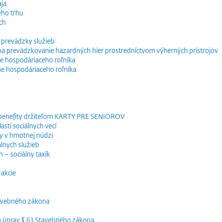
ja
ého trhu
ch
 prevádzky služieb
e na prevádzkovanie hazardných hier prostredníctvom výherných prístrojov
e hospodáriaceho roľníka
ne hospodáriaceho roľníka
 benefity držiteľom KARTY PRE SENIOROV
sti sociálnych vecí
y v hmotnej núdzi
lnych služieb
 – sociálny taxík
akcie
tavebného zákona
h úprav § 63 Stavebného zákona