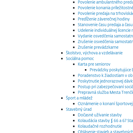
Povolenie ambulantného preda
Povolenie konania príležitostn
Povolenie predaja na trhoviská
Predĺženie záverečnej hodiny
Stanovenie času predaja a času
Udelenie individuálnej licenci
Vydanie osvedčenia samostatn
Zrušenie osvedčenia samostat
Zrušenie prevádzkarne
Školstvo, výchova a vzdelávanie
Sociálna pomoc
Karta pre seniorov
Prevádzky poskytujúce
Poradenstvo k žiadostiam v obla
Poskytnutie jednorazovej dávk
Postup pri zabezpečovaní sociá
Prepravná služba Mesta Trenčín
Šport a mládež
Oznámenie o konaní športovej 
Stavebný úrad
Dočasné užívanie stavby
Kolaudácia stavby § 66 a 67 S
Kolaudačné rozhodnutie
Ohlásenie stavieb a stavebnýc