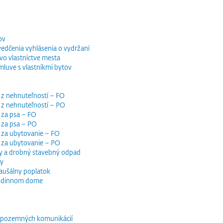
ov
vedčenia vyhlásenia o vydržaní
o vlastníctve mesta
luve s vlastníkmi bytov
 z nehnuteľností – FO
 z nehnuteľností – PO
 za psa – FO
 za psa – PO
 za ubytovanie – FO
i za ubytovanie – PO
y a drobný stavebný odpad
dy
paušálny poplatok
 rodinnom dome
e pozemných komunikácií