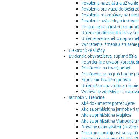
Povolenie na zvláštne užívani
Povolenie pre vjazd do pešej z
Povolenie rozkopávky na mies
Povolenie uzávierky miestnych
Pripojenie na miestnu komuniká
Určenie podmienok úpravy komu
Určenie prenosného dopravnéh
Vyhradenie, zmena a zrušenie 
Elektronické služby
Evidencia obyvateľstva, súpisné čísla
Potvrdenie o trvalom/precho
Prihlásenie na trvalý pobyt
Prihlásenie sa na prechodný p
Skončenie trvalého pobytu
Určenie/zmena alebo zrušenie 
Vydávanie voličských a hlasov
Jarmoky v Trenčíne
Aké dokumenty potrebujete?
Ako sa prihlásiť na jarmok Pri 
Ako sa prihlásiť na Majáles?
Ako sa prihlásiť na Vianočné t
Drevený uzamykateľný stánok
Prieskum spokojnosti so systé
Prihláška na jarmok Majáles 2