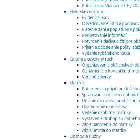
Prihláška na Vianočné trhy 20
Klientske centrum
Evidencia psov
Osvedčovanie listín a podpisov
Platenie daní a poplatkov v po
Poskytovanie informácií
Potvrdenie tlačiva o žití pre 
Príjem a odosielanie pošty, sťaž
Vydanie rybárskeho lístka
Kultúra a cestovný ruch
Organizovanie občianskych o
Oznámenie o konaní kultúrnej 
Verejné zbierky
Matrika
Potvrdenie o prijatí predošléh
Spracovanie zmien v osobných
Určenie otcovstva pred alebo p
Uzatvorenie manželstva
Vedenie osobitnej matriky
Vystavenie druhopisu rodného
Zápis narodenia do matriky
Zápis úmrtia do matriky
Obchod a služby