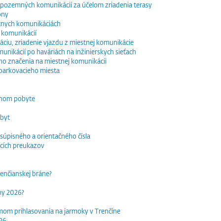
e pozemných komunikácií za účelom zriadenia terasy
óny
tnych komunikáciách
 komunikácií
ciu, zriadenie vjazdu z miestnej komunikácie
nikácií po haváriách na inžinierskych sieťach
o značenia na miestnej komunikácii
parkovacieho miesta
dnom pobyte
obyt
súpisného a orientačného čísla
acích preukazov
trenčianskej bráne?
rhy 2026?
mom prihlasovania na jarmoky v Trenčíne
026