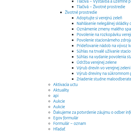
Tlačivá – Výstavba a územné p
Tlačivá – Životné prostredie
Životné prostredie
Adoptujte si verejnú zeleň
Nahlásenie nelegálnej skládky
Oznámenie zmeny malého spaľo
Povolenie na rozkopávku verej
Povolenie stacionárneho zdroj
Prideľovanie nádob na vývoz
Súhlas na trvalé užívanie stac
Súhlas na vydanie povolenia s
Údržba verejnej zelene
Výrub drevín vo verejnej zeleni
Výrub dreviny na súkromnom
Zriadenie studne maloodberat
Aktivacia uctu
Aktuality
api
Aukcie
Aukcie
Ďakujeme za potvrdenie záujmu o odber inf
Egov formulár
Formulár – oznam
Hľadať