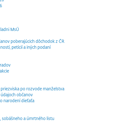
26
kladni MsÚ
občanov poberajúcich dôchodok z ČR
ností, petícií a iných podaní
bradov
akcie
o priezviska po rozvode manželstva
 údajoch občanov
o narodení dieťaťa
, sobášneho a úmrtného listu