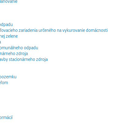
lánovanie
 odpadu
vacieho zariadenia určeného na vykurovanie domácnosti
nej zelene
a
 komunálneho odpadu
ionárneho zdroja
tavby stacionárneho zdroja
 pozemku
eľom
ormácií