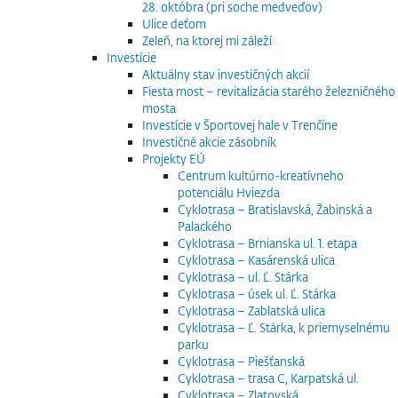
28. októbra (pri soche medveďov)
Ulice deťom
Zeleň, na ktorej mi záleží
Investície
Aktuálny stav investičných akcií
Fiesta most – revitalizácia starého železničného
mosta
Investície v Športovej hale v Trenčíne
Investičné akcie zásobník
Projekty EÚ
Centrum kultúrno-kreatívneho
potenciálu Hviezda
Cyklotrasa – Bratislavská, Žabinská a
Palackého
Cyklotrasa – Brnianska ul. 1. etapa
Cyklotrasa – Kasárenská ulica
Cyklotrasa – ul. Ľ. Stárka
Cyklotrasa – úsek ul. Ľ. Stárka
Cyklotrasa – Zablatská ulica
Cyklotrasa – Ľ. Stárka, k priemyselnému
parku
Cyklotrasa – Piešťanská
Cyklotrasa – trasa C, Karpatská ul.
Cyklotrasa – Zlatovská