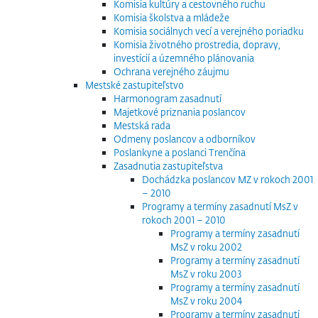
Komisia kultúry a cestovného ruchu
Komisia školstva a mládeže
Komisia sociálnych vecí a verejného poriadku
Komisia životného prostredia, dopravy,
investícií a územného plánovania
Ochrana verejného záujmu
Mestské zastupiteľstvo
Harmonogram zasadnutí
Majetkové priznania poslancov
Mestská rada
Odmeny poslancov a odborníkov
Poslankyne a poslanci Trenčína
Zasadnutia zastupiteľstva
Dochádzka poslancov MZ v rokoch 2001
– 2010
Programy a termíny zasadnutí MsZ v
rokoch 2001 – 2010
Programy a termíny zasadnutí
MsZ v roku 2002
Programy a termíny zasadnutí
MsZ v roku 2003
Programy a termíny zasadnutí
MsZ v roku 2004
Programy a termíny zasadnutí