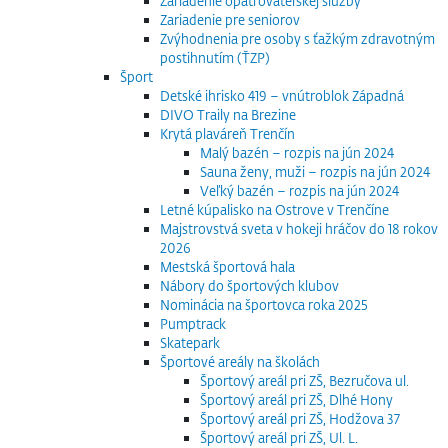
Zariadenie opatrovateľskej služby
Zariadenie pre seniorov
Zvýhodnenia pre osoby s ťažkým zdravotným
postihnutím (ŤZP)
Šport
Detské ihrisko 419 – vnútroblok Západná
DIVO Traily na Brezine
Krytá plaváreň Trenčín
Malý bazén – rozpis na jún 2024
Sauna ženy, muži – rozpis na jún 2024
Veľký bazén – rozpis na jún 2024
Letné kúpalisko na Ostrove v Trenčíne
Majstrovstvá sveta v hokeji hráčov do 18 rokov
2026
Mestská športová hala
Nábory do športových klubov
Nominácia na športovca roka 2025
Pumptrack
Skatepark
Športové areály na školách
Športový areál pri ZŠ, Bezručova ul.
Športový areál pri ZŠ, Dlhé Hony
Športový areál pri ZŠ, Hodžova 37
Športový areál pri ZŠ, Ul. L.