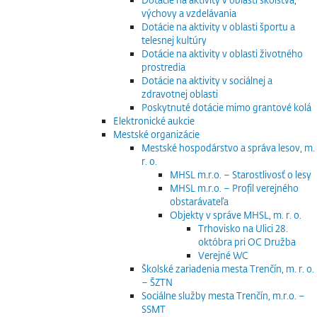
výchovy a vzdelávania
Dotácie na aktivity v oblasti športu a
telesnej kultúry
Dotácie na aktivity v oblasti životného
prostredia
Dotácie na aktivity v sociálnej a
zdravotnej oblasti
Poskytnuté dotácie mimo grantové kolá
Elektronické aukcie
Mestské organizácie
Mestské hospodárstvo a správa lesov, m.
r. o.
MHSL m.r.o. – Starostlivosť o lesy
MHSL m.r.o. – Profil verejného
obstarávateľa
Objekty v správe MHSL, m. r. o.
Trhovisko na Ulici 28.
októbra pri OC Družba
Verejné WC
Školské zariadenia mesta Trenčín, m. r. o.
– ŠZTN
Sociálne služby mesta Trenčín, m.r.o. –
SSMT