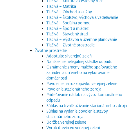
Tlačivá – Kultúra a cestovný ruch
Tlačivá – Matrika
Tlačivá – Obchod a služby
Tlačivá – Školstvo, výchova a vzdelávanie
Tlačivá – Sociálna pomoc
Tlačivá – Šport a mládež
Tlačivá – Stavebný úrad
Tlačivá – Výstavba a územné plánovanie
Tlačivá – Životné prostredie
Životné prostredie
Adoptujte si verejnú zeleň
Nahlásenie nelegálnej skládky odpadu
Oznámenie zmeny malého spaľovacieho
zariadenia určeného na vykurovanie
domácnosti
Povolenie na rozkopávku verejnej zelene
Povolenie stacionárneho zdroja
Prideľovanie nádob na vývoz komunálneho
odpadu
Súhlas na trvalé užívanie stacionárneho zdroja
Súhlas na vydanie povolenia stavby
stacionárneho zdroja
Údržba verejnej zelene
Výrub drevín vo verejnej zeleni