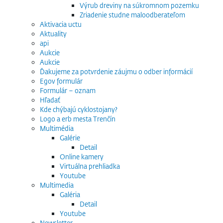
Výrub dreviny na súkromnom pozemku
Zriadenie studne maloodberateľom
Aktivacia uctu
Aktuality
api
Aukcie
Aukcie
Ďakujeme za potvrdenie záujmu o odber informácií
Egov formulár
Formulár – oznam
Hľadať
Kde chýbajú cyklostojany?
Logo a erb mesta Trenčín
Multimédia
Galérie
Detail
Online kamery
Virtuálna prehliadka
Youtube
Multimedia
Galéria
Detail
Youtube
Newsletter