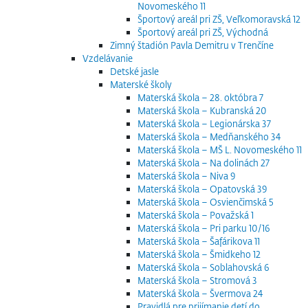
Novomeského 11
Športový areál pri ZŠ, Veľkomoravská 12
Športový areál pri ZŠ, Východná
Zimný štadión Pavla Demitru v Trenčíne
Vzdelávanie
Detské jasle
Materské školy
Materská škola – 28. októbra 7
Materská škola – Kubranská 20
Materská škola – Legionárska 37
Materská škola – Medňanského 34
Materská škola – MŠ L. Novomeského 11
Materská škola – Na dolinách 27
Materská škola – Niva 9
Materská škola – Opatovská 39
Materská škola – Osvienčimská 5
Materská škola – Považská 1
Materská škola – Pri parku 10/16
Materská škola – Šafárikova 11
Materská škola – Šmidkeho 12
Materská škola – Soblahovská 6
Materská škola – Stromová 3
Materská škola – Švermova 24
Pravidlá pre prijímanie detí do