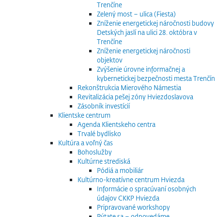
Trenčíne
Zelený most – ulica (Fiesta)
Zníženie energetickej náročnosti budovy
Detských jaslí na ulici 28. októbra v
Trenčíne
Zníženie energetickej náročnosti
objektov
Zvýšenie úrovne informačnej a
kybernetickej bezpečnosti mesta Trenčín
Rekonštrukcia Mierového Námestia
Revitalizácia pešej zóny Hviezdoslavova
Zásobník investícií
Klientske centrum
Agenda Klientskeho centra
Trvalé bydlisko
Kultúra a voľný čas
Bohoslužby
Kultúrne strediská
Pódiá a mobiliár
Kultúrno-kreatívne centrum Hviezda
Informácie o spracúvaní osobných
údajov CKKP Hviezda
Pripravované workshopy
Pýtate sa – odpovedáme