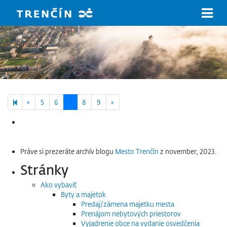
Prejsť na hlavný obsah
Previous page
Next page
«
5
6
7
8
9
»
Hľadať:
Práve si prezeráte archív blogu
Mesto Trenčín
z november, 2023.
Stránky
Ako vybaviť
Byty a majetok
Predaj/zámena majetku mesta
Prenájom nebytových priestorov
Vyjadrenie obce na vydanie osvedčenia