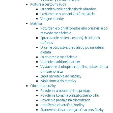
Kultúra a cestovný ruch
Organizovanie občianskych obradov
Oznámenie o konaní kultúrnej akcie
Verejné zbierky
Matrika
Potvrdenie o prijatí predošlého priezviska po
rozvode manželstva
Spracovanie zmien v osobných údajoch
občanov
Určenie otcovstva pred alebo po narodení
dieťaťa
Uzatvorenie manželstva
Vedenie osobitnej matriky
Vystavenie druhopisu rodného, sobášneho a
úmrtného listu
Zápis narodenia do matriky
Zápis úmrtia do matriky
Obchod a služby
Povolenie ambulantného predaja
Povolenie konania príležitostného trhu
Povolenie predaja na trhoviskách
Predĺženie záverečnej hodiny
Stanovenie času predaja a času prevádzky