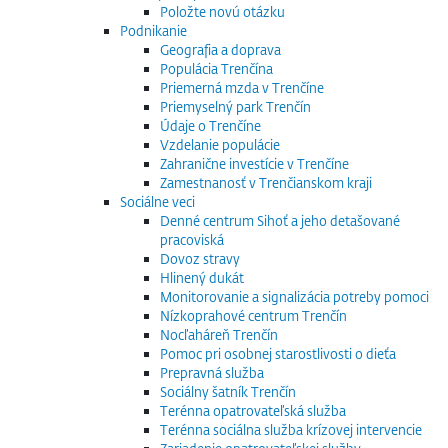
Položte novú otázku
Podnikanie
Geografia a doprava
Populácia Trenčína
Priemerná mzda v Trenčíne
Priemyselný park Trenčín
Údaje o Trenčíne
Vzdelanie populácie
Zahranične investície v Trenčíne
Zamestnanosť v Trenčianskom kraji
Sociálne veci
Denné centrum Sihoť a jeho detašované
pracoviská
Dovoz stravy
Hlinený dukát
Monitorovanie a signalizácia potreby pomoci
Nízkoprahové centrum Trenčín
Nocľaháreň Trenčín
Pomoc pri osobnej starostlivosti o dieťa
Prepravná služba
Sociálny šatník Trenčín
Terénna opatrovateľská služba
Terénna sociálna služba krízovej intervencie