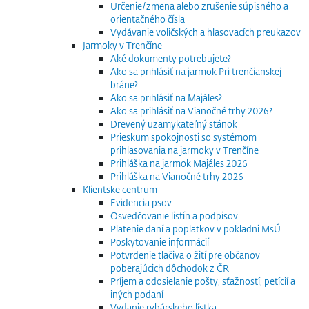
Určenie/zmena alebo zrušenie súpisného a
orientačného čísla
Vydávanie voličských a hlasovacích preukazov
Jarmoky v Trenčíne
Aké dokumenty potrebujete?
Ako sa prihlásiť na jarmok Pri trenčianskej
bráne?
Ako sa prihlásiť na Majáles?
Ako sa prihlásiť na Vianočné trhy 2026?
Drevený uzamykateľný stánok
Prieskum spokojnosti so systémom
prihlasovania na jarmoky v Trenčíne
Prihláška na jarmok Majáles 2026
Prihláška na Vianočné trhy 2026
Klientske centrum
Evidencia psov
Osvedčovanie listín a podpisov
Platenie daní a poplatkov v pokladni MsÚ
Poskytovanie informácií
Potvrdenie tlačiva o žití pre občanov
poberajúcich dôchodok z ČR
Príjem a odosielanie pošty, sťažností, petícií a
iných podaní
Vydanie rybárskeho lístka