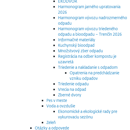
EKODVOR
Harmonogram jarného upratovania
2026
Harmonogram vývozu nadrozmerného
odpadu
Harmonogram vývozu triedeného
odpadu a bioodpadu – Trenčín 2026
Informačné materiály
Kuchynský bioodpad
Množstvový zber odpadu
Registrácia na odber kompostu je
uzavretá
Triedenie a nakladanie s odpadom
Opatrenia na predchádzanie
vzniku odpadov
Triedenie odpadu
Vrecia na odpad
Zberné dvory
Pes v meste
Voda a ovzdušie
Ekonomické a ekologické rady pre
vykurovaciu sezónu
Zeleň
Otázky a odpovede