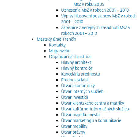
MsZ v roku 2005
Uznesenia MsZ v rokoch 2001 – 2010
Výpisy hlasovaní poslancov MsZ v rokoch
2001 – 2010
Zápisnice z verejných zasadnutí MsZ v
rokoch 2001 – 2010
Mestský úrad Trenčín
Kontakty
Mapa webu
Organizačná štruktúra
Hlavný architekt
Hlavný kontrolór
Kancelária prednostu
Prednosta MsÚ
Útvar ekonomický
Útvar interných služieb
Útvar investícií
Útvar klientskeho centra a matriky
Útvar kultúrno-informačných služieb
Útvar majetku mesta
Útvar marketingu a komunikácie
Útvar mobility
Útvar právny