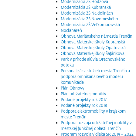
Modernizácia ZŠ Hodžova
Modernizácia ZŠ Kubranská
Modernizácia ZŠ Na dolinách
Modernizácia ZŠ Novomeského
Modernizácia ZŠ Veľkomoravská
Nocľaháreň
Obnova Mariánskeho námestia Trenčín
Obnova Materskej školy Kubranská
Obnova Materskej školy Opatovská
Obnova Materskej školy Šafárikova
Park v prírode alúvia Orechovského
potoka
Personalizácia služieb mesta Trenčín a
podpora omnikanálového modelu
komunikácie
Plán Obnovy
Plán udržateľnej mobility
Podané projekty rok 2017
Podané projekty rok 2018
Podpora elektromobility v krajskom
meste Trenčín
Podpora rozvoja udržateľnej mobility v
mestskej funkčnej oblasti Trenčín
Program rozvoja vidieka SR 2014 – 2022