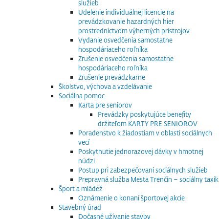
služieb
Udelenie individuálnej licencie na
prevádzkovanie hazardných hier
prostredníctvom výherných prístrojov
Vydanie osvedčenia samostatne
hospodáriaceho roľníka
Zrušenie osvedčenia samostatne
hospodáriaceho roľníka
Zrušenie prevádzkarne
Školstvo, výchova a vzdelávanie
Sociálna pomoc
Karta pre seniorov
Prevádzky poskytujúce benefity
držiteľom KARTY PRE SENIOROV
Poradenstvo k žiadostiam v oblasti sociálnych
vecí
Poskytnutie jednorazovej dávky v hmotnej
núdzi
Postup pri zabezpečovaní sociálnych služieb
Prepravná služba Mesta Trenčín – sociálny taxík
Šport a mládež
Oznámenie o konaní športovej akcie
Stavebný úrad
Dočasné užívanie stavby