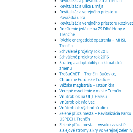
Revitalizácia priestoru átria Trenčín
Revitalizácia Ulice 1. mája
Revitalizácia verejného priestoru
Považská ulica
Revitalizácia verejného priestoru Rozkvet
Rozšírenie jedálne na ZŠ Dlhé Hony v
Trenčíne
Rýchle energetické opatrenia – MHSL
Trenčín
Schválené projekty rok 2015
Schválené projekty rok 2016
Stratégia adaptability na klimatickú
zmenu
TreBuChET – Trenčín, Bučovice,
Chránime Európske Tradície
Vážska magistrála – Istebnícka
Verejné osvetlenie v meste Trenčín
Vnútroblok na Ul. J. Halašu
Vnútroblok Pádivec
Vnútroblok Východná ulica
Zelené pľúca mesta – Revitalizácia Parku
ÚSPECH, Trenčín
Zelené pľúca mesta – vysoko vzrastlé
a alejové stromy a kry vo verejnej zeleni v