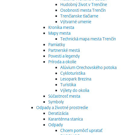
Hudobný život v Trenčíne
Osobnosti mesta Trenčín
Trenčianske tlačiarne
Výtvarné umenie
Kronika mesta
Mapy mesta
Technická mapa mesta Trenčín
Pamiatky
Partnerské mestá
Povesti a legendy
Príroda a okolie
Alúvium Orechovského potoka
Cykloturistika
Lesopark Brezina
Turistika
Výlety do okolia
Súčastnosť mesta
Symboly
Odpady a životné prostredie
Deratizácia
Karanténna stanica
Odpady
Chcem pomôcť upratať