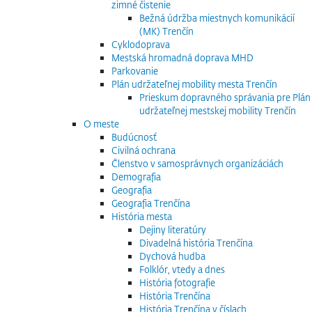
zimné čistenie
Bežná údržba miestnych komunikácií
(MK) Trenčín
Cyklodoprava
Mestská hromadná doprava MHD
Parkovanie
Plán udržateľnej mobility mesta Trenčín
Prieskum dopravného správania pre Plán
udržateľnej mestskej mobility Trenčín
O meste
Budúcnosť
Civilná ochrana
Členstvo v samosprávnych organizáciách
Demografia
Geografia
Geografia Trenčína
História mesta
Dejiny literatúry
Divadelná história Trenčína
Dychová hudba
Folklór, vtedy a dnes
História fotografie
História Trenčína
História Trenčína v číslach