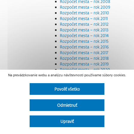
Rozpočet mesta – rok 2008
Rozpočet mesta – rok 2009
Rozpočet mesta – rok 2010
Rozpočet mesta – rok 2011
Rozpočet mesta – rok 2012
Rozpočet mesta – rok 2013
Rozpočet mesta – rok 2014
Rozpočet mesta – rok 2015
Rozpočet mesta – rok 2016
Rozpočet mesta – rok 2017
Rozpočet mesta – rok 2018
Rozpočet mesta – rok 2019
Rozpočet mesta – rok 2020
Na prevádzkovanie webu a analýzu návštevnosti používame súbory cookies.
Rozpočet mesta – rok 2021
Rozpočet mesta – rok 2022
Rozpočet mesta – rok 2023
Povoliť všetko
Rozpočet mesta – rok 2024
Rozpočet mesta – rok 2025
Rozpočet mesta – rok 2026
Odmietnuť
Smernice a dokumenty
Strategické dokumenty
Transparentnosť a výdavky na štátnu reklamu
Upraviť
Úradná tabuľa
Všeobecne záväzné nariadenia – VZN