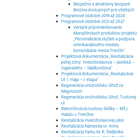
Bezpečný a atraktívny lesopark
Brezina dostupných pre všetkých
Programové obdobie 2014 až 2020
Programové obdobie 2021 až 2027
Verejné pripomienkovanie
Manažérskych produktov projektu
„Personalizácia služieb a podpora
omnikanálového modelu
komunikácie mesta Trenčín“
Projektová dokumentácia „Revitalizácia
pešej zóny: Hviezdoslavova – Jaselská –
Vajanského – Sládkovičova“
Projektová dokumentácia „Revitalizácie
Ul. 1. mája – I. etapa“
Regenerácia vnútrobloku Sihoť za
Magnusom
Regenerácia vnútrobloku Sihoť, Turkovej
ul.
Rekonštrukcia budovy škôlky – MŠ J.
Halašu v Trenčíne
Revitalizácia Hviezdoslavovej ulice
Revitalizácia Námestia sv. Anny
Revitalizácia Parku M. R. Štefánika