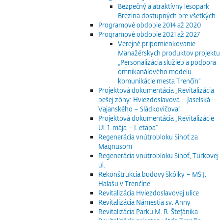
Bezpečný a atraktívny lesopark
Brezina dostupných pre všetkých
Programové obdobie 2014 až 2020
Programové obdobie 2021 až 2027
Verejné pripomienkovanie
Manažérskych produktov projektu
„Personalizácia služieb a podpora
omnikanálového modelu
komunikácie mesta Trenčín“
Projektová dokumentácia „Revitalizácia
pešej zóny: Hviezdoslavova – Jaselská –
Vajanského – Sládkovičova“
Projektová dokumentácia „Revitalizácie
Ul. 1. mája – I. etapa“
Regenerácia vnútrobloku Sihoť za
Magnusom
Regenerácia vnútrobloku Sihoť, Turkovej
ul.
Rekonštrukcia budovy škôlky – MŠ J.
Halašu v Trenčíne
Revitalizácia Hviezdoslavovej ulice
Revitalizácia Námestia sv. Anny
Revitalizácia Parku M. R. Štefánika