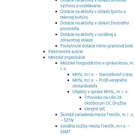
výchovy a vzdelávania
Dotácie na aktivity v oblasti športu a
telesnej kultúry
Dotácie na aktivity v oblasti životného
prostredia
Dotácie na aktivity v sociálnej a
zdravotnej oblasti
Poskytnuté dotácie mimo grantové kolá
Elektronické aukcie
Mestské organizácie
Mestské hospodárstvo a správa lesov, m.
r. o.
MHSL m.r.o. – Starostlivosť o lesy
MHSL m.r.o. – Profil verejného
obstarávateľa
Objekty v správe MHSL, m. r. o.
Trhovisko na Ulici 28.
októbra pri OC Družba
Verejné WC
Školské zariadenia mesta Trenčín, m. r. o.
– ŠZTN
Sociálne služby mesta Trenčín, m.r.o. –
SSMT