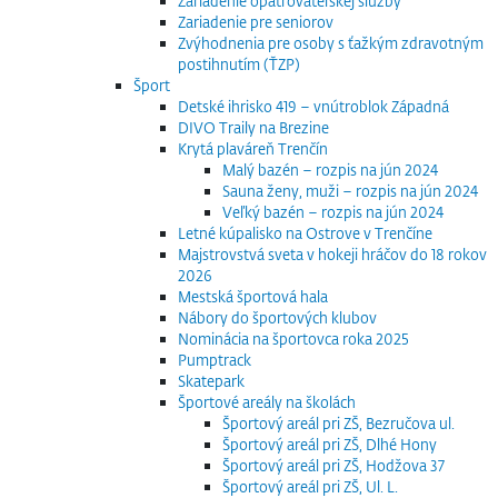
Zariadenie opatrovateľskej služby
Zariadenie pre seniorov
Zvýhodnenia pre osoby s ťažkým zdravotným
postihnutím (ŤZP)
Šport
Detské ihrisko 419 – vnútroblok Západná
DIVO Traily na Brezine
Krytá plaváreň Trenčín
Malý bazén – rozpis na jún 2024
Sauna ženy, muži – rozpis na jún 2024
Veľký bazén – rozpis na jún 2024
Letné kúpalisko na Ostrove v Trenčíne
Majstrovstvá sveta v hokeji hráčov do 18 rokov
2026
Mestská športová hala
Nábory do športových klubov
Nominácia na športovca roka 2025
Pumptrack
Skatepark
Športové areály na školách
Športový areál pri ZŠ, Bezručova ul.
Športový areál pri ZŠ, Dlhé Hony
Športový areál pri ZŠ, Hodžova 37
Športový areál pri ZŠ, Ul. L.