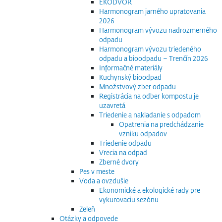
EKODVOR
Harmonogram jarného upratovania
2026
Harmonogram vývozu nadrozmerného
odpadu
Harmonogram vývozu triedeného
odpadu a bioodpadu – Trenčín 2026
Informačné materiály
Kuchynský bioodpad
Množstvový zber odpadu
Registrácia na odber kompostu je
uzavretá
Triedenie a nakladanie s odpadom
Opatrenia na predchádzanie
vzniku odpadov
Triedenie odpadu
Vrecia na odpad
Zberné dvory
Pes v meste
Voda a ovzdušie
Ekonomické a ekologické rady pre
vykurovaciu sezónu
Zeleň
Otázky a odpovede