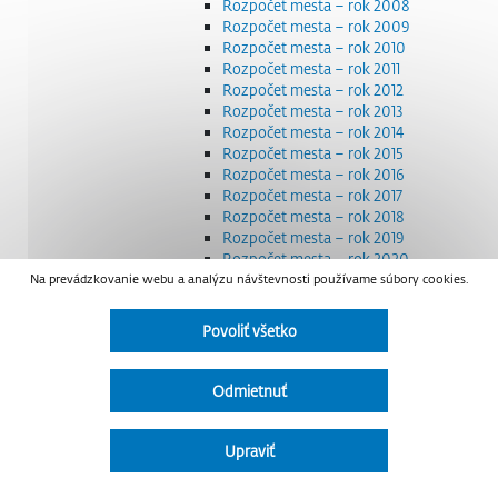
Rozpočet mesta – rok 2008
Rozpočet mesta – rok 2009
Rozpočet mesta – rok 2010
Rozpočet mesta – rok 2011
Rozpočet mesta – rok 2012
Rozpočet mesta – rok 2013
Rozpočet mesta – rok 2014
Rozpočet mesta – rok 2015
Rozpočet mesta – rok 2016
Rozpočet mesta – rok 2017
Rozpočet mesta – rok 2018
Rozpočet mesta – rok 2019
Rozpočet mesta – rok 2020
Na prevádzkovanie webu a analýzu návštevnosti používame súbory cookies.
Rozpočet mesta – rok 2021
Rozpočet mesta – rok 2022
Rozpočet mesta – rok 2023
Povoliť všetko
Rozpočet mesta – rok 2024
Rozpočet mesta – rok 2025
Rozpočet mesta – rok 2026
Odmietnuť
Smernice a dokumenty
Strategické dokumenty
Transparentnosť a výdavky na štátnu reklamu
Upraviť
Úradná tabuľa
Všeobecne záväzné nariadenia – VZN