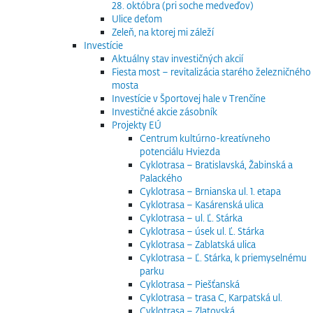
28. októbra (pri soche medveďov)
Ulice deťom
Zeleň, na ktorej mi záleží
Investície
Aktuálny stav investičných akcií
Fiesta most – revitalizácia starého železničného
mosta
Investície v Športovej hale v Trenčíne
Investičné akcie zásobník
Projekty EÚ
Centrum kultúrno-kreatívneho
potenciálu Hviezda
Cyklotrasa – Bratislavská, Žabinská a
Palackého
Cyklotrasa – Brnianska ul. 1. etapa
Cyklotrasa – Kasárenská ulica
Cyklotrasa – ul. Ľ. Stárka
Cyklotrasa – úsek ul. Ľ. Stárka
Cyklotrasa – Zablatská ulica
Cyklotrasa – Ľ. Stárka, k priemyselnému
parku
Cyklotrasa – Piešťanská
Cyklotrasa – trasa C, Karpatská ul.
Cyklotrasa – Zlatovská