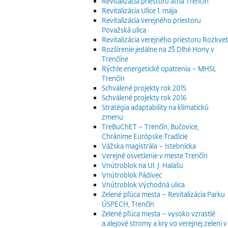
Revitalizácia priestoru átria Trenčín
Revitalizácia Ulice 1. mája
Revitalizácia verejného priestoru
Považská ulica
Revitalizácia verejného priestoru Rozkvet
Rozšírenie jedálne na ZŠ Dlhé Hony v
Trenčíne
Rýchle energetické opatrenia – MHSL
Trenčín
Schválené projekty rok 2015
Schválené projekty rok 2016
Stratégia adaptability na klimatickú
zmenu
TreBuChET – Trenčín, Bučovice,
Chránime Európske Tradície
Vážska magistrála – Istebnícka
Verejné osvetlenie v meste Trenčín
Vnútroblok na Ul. J. Halašu
Vnútroblok Pádivec
Vnútroblok Východná ulica
Zelené pľúca mesta – Revitalizácia Parku
ÚSPECH, Trenčín
Zelené pľúca mesta – vysoko vzrastlé
a alejové stromy a kry vo verejnej zeleni v