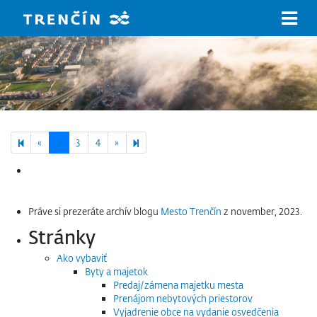
Prejsť na hlavný obsah
Previous page
Next page
9
«
2
3
4
»
Hľadať:
Práve si prezeráte archív blogu
Mesto Trenčín
z november, 2023.
Stránky
Ako vybaviť
Byty a majetok
Predaj/zámena majetku mesta
Prenájom nebytových priestorov
Vyjadrenie obce na vydanie osvedčenia