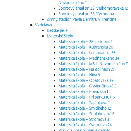
Novomeského 11
Športový areál pri ZŠ, Veľkomoravská 12
Športový areál pri ZŠ, Východná
Zimný štadión Pavla Demitru v Trenčíne
Vzdelávanie
Detské jasle
Materské školy
Materská škola – 28. októbra 7
Materská škola – Kubranská 20
Materská škola – Legionárska 37
Materská škola – Medňanského 34
Materská škola – MŠ L. Novomeského 11
Materská škola – Na dolinách 27
Materská škola – Niva 9
Materská škola – Opatovská 39
Materská škola – Osvienčimská 5
Materská škola – Považská 1
Materská škola – Pri parku 10/16
Materská škola – Šafárikova 11
Materská škola – Šmidkeho 12
Materská škola – Soblahovská 6
Materská škola – Stromová 3
Materská škola – Švermova 24
Pravidlá pre prijímanie detí do