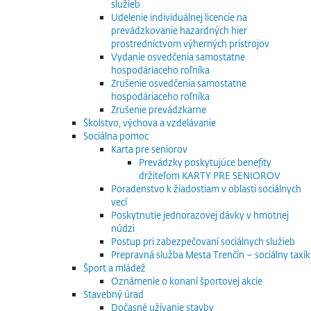
služieb
Udelenie individuálnej licencie na
prevádzkovanie hazardných hier
prostredníctvom výherných prístrojov
Vydanie osvedčenia samostatne
hospodáriaceho roľníka
Zrušenie osvedčenia samostatne
hospodáriaceho roľníka
Zrušenie prevádzkarne
Školstvo, výchova a vzdelávanie
Sociálna pomoc
Karta pre seniorov
Prevádzky poskytujúce benefity
držiteľom KARTY PRE SENIOROV
Poradenstvo k žiadostiam v oblasti sociálnych
vecí
Poskytnutie jednorazovej dávky v hmotnej
núdzi
Postup pri zabezpečovaní sociálnych služieb
Prepravná služba Mesta Trenčín – sociálny taxík
Šport a mládež
Oznámenie o konaní športovej akcie
Stavebný úrad
Dočasné užívanie stavby