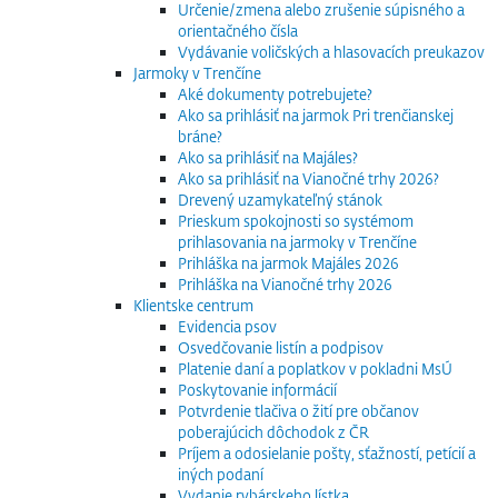
Určenie/zmena alebo zrušenie súpisného a
orientačného čísla
Vydávanie voličských a hlasovacích preukazov
Jarmoky v Trenčíne
Aké dokumenty potrebujete?
Ako sa prihlásiť na jarmok Pri trenčianskej
bráne?
Ako sa prihlásiť na Majáles?
Ako sa prihlásiť na Vianočné trhy 2026?
Drevený uzamykateľný stánok
Prieskum spokojnosti so systémom
prihlasovania na jarmoky v Trenčíne
Prihláška na jarmok Majáles 2026
Prihláška na Vianočné trhy 2026
Klientske centrum
Evidencia psov
Osvedčovanie listín a podpisov
Platenie daní a poplatkov v pokladni MsÚ
Poskytovanie informácií
Potvrdenie tlačiva o žití pre občanov
poberajúcich dôchodok z ČR
Príjem a odosielanie pošty, sťažností, petícií a
iných podaní
Vydanie rybárskeho lístka