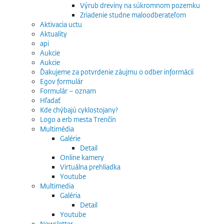
Výrub dreviny na súkromnom pozemku
Zriadenie studne maloodberateľom
Aktivacia uctu
Aktuality
api
Aukcie
Aukcie
Ďakujeme za potvrdenie záujmu o odber informácií
Egov formulár
Formulár – oznam
Hľadať
Kde chýbajú cyklostojany?
Logo a erb mesta Trenčín
Multimédia
Galérie
Detail
Online kamery
Virtuálna prehliadka
Youtube
Multimedia
Galéria
Detail
Youtube
Newsletter