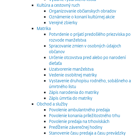
Kultúra a cestovný ruch
Organizovanie občianskych obradov
Oznámenie o konaní kultúrnej akcie
Verejné zbierky
Matrika
Potvrdenie o prijatí predošlého priezviska po
rozvode manželstva
Spracovanie zmien v osobných údajoch
občanov
Určenie otcovstva pred alebo po narodení
dieťaťa
Uzatvorenie manželstva
Vedenie osobitnej matriky
Vystavenie druhopisu rodného, sobášneho a
úmrtného listu
Zápis narodenia do matriky
Zápis úmrtia do matriky
Obchod a služby
Povolenie ambulantného predaja
Povolenie konania príležitostného trhu
Povolenie predaja na trhoviskách
Predĺženie záverečnej hodiny
Stanovenie času predaja a času prevádzky