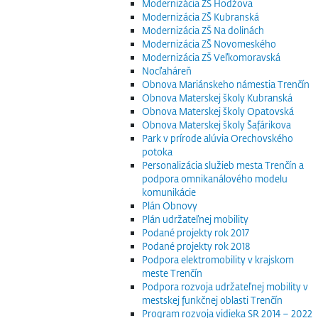
Modernizácia ZŠ Hodžova
Modernizácia ZŠ Kubranská
Modernizácia ZŠ Na dolinách
Modernizácia ZŠ Novomeského
Modernizácia ZŠ Veľkomoravská
Nocľaháreň
Obnova Mariánskeho námestia Trenčín
Obnova Materskej školy Kubranská
Obnova Materskej školy Opatovská
Obnova Materskej školy Šafárikova
Park v prírode alúvia Orechovského
potoka
Personalizácia služieb mesta Trenčín a
podpora omnikanálového modelu
komunikácie
Plán Obnovy
Plán udržateľnej mobility
Podané projekty rok 2017
Podané projekty rok 2018
Podpora elektromobility v krajskom
meste Trenčín
Podpora rozvoja udržateľnej mobility v
mestskej funkčnej oblasti Trenčín
Program rozvoja vidieka SR 2014 – 2022