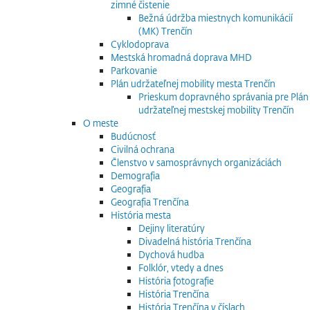
zimné čistenie
Bežná údržba miestnych komunikácií
(MK) Trenčín
Cyklodoprava
Mestská hromadná doprava MHD
Parkovanie
Plán udržateľnej mobility mesta Trenčín
Prieskum dopravného správania pre Plán
udržateľnej mestskej mobility Trenčín
O meste
Budúcnosť
Civilná ochrana
Členstvo v samosprávnych organizáciách
Demografia
Geografia
Geografia Trenčína
História mesta
Dejiny literatúry
Divadelná história Trenčína
Dychová hudba
Folklór, vtedy a dnes
História fotografie
História Trenčína
História Trenčína v číslach