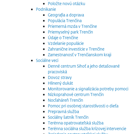
Položte novú otázku
Podnikanie
Geografia a doprava
Populácia Trenčína
Priemerná mzda v Trenčíne
Priemyselný park Trenčín
Údaje o Trenčíne
Vzdelanie populácie
Zahranične investície v Trenčíne
Zamestnanosť v Trenčianskom kraji
Sociálne veci
Denné centrum Sihoť a jeho detašované
pracoviská
Dovoz stravy
Hlinený dukát
Monitorovanie a signalizácia potreby pomoci
Nízkoprahové centrum Trenčín
Nocľaháreň Trenčín
Pomoc pri osobnej starostlivosti o dieťa
Prepravná služba
Sociálny šatník Trenčín
Terénna opatrovateľská služba
Terénna sociálna služba krízovej intervencie