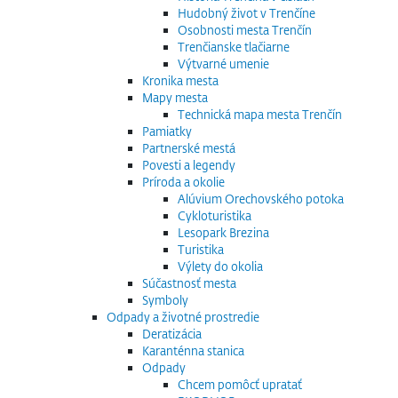
Hudobný život v Trenčíne
Osobnosti mesta Trenčín
Trenčianske tlačiarne
Výtvarné umenie
Kronika mesta
Mapy mesta
Technická mapa mesta Trenčín
Pamiatky
Partnerské mestá
Povesti a legendy
Príroda a okolie
Alúvium Orechovského potoka
Cykloturistika
Lesopark Brezina
Turistika
Výlety do okolia
Súčastnosť mesta
Symboly
Odpady a životné prostredie
Deratizácia
Karanténna stanica
Odpady
Chcem pomôcť upratať