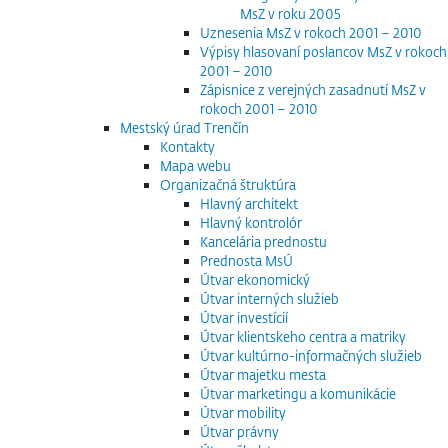
MsZ v roku 2005
Uznesenia MsZ v rokoch 2001 – 2010
Výpisy hlasovaní poslancov MsZ v rokoch
2001 – 2010
Zápisnice z verejných zasadnutí MsZ v
rokoch 2001 – 2010
Mestský úrad Trenčín
Kontakty
Mapa webu
Organizačná štruktúra
Hlavný architekt
Hlavný kontrolór
Kancelária prednostu
Prednosta MsÚ
Útvar ekonomický
Útvar interných služieb
Útvar investícií
Útvar klientskeho centra a matriky
Útvar kultúrno-informačných služieb
Útvar majetku mesta
Útvar marketingu a komunikácie
Útvar mobility
Útvar právny