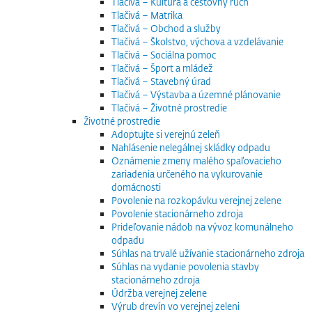
Tlačivá – Kultúra a cestovný ruch
Tlačivá – Matrika
Tlačivá – Obchod a služby
Tlačivá – Školstvo, výchova a vzdelávanie
Tlačivá – Sociálna pomoc
Tlačivá – Šport a mládež
Tlačivá – Stavebný úrad
Tlačivá – Výstavba a územné plánovanie
Tlačivá – Životné prostredie
Životné prostredie
Adoptujte si verejnú zeleň
Nahlásenie nelegálnej skládky odpadu
Oznámenie zmeny malého spaľovacieho
zariadenia určeného na vykurovanie
domácnosti
Povolenie na rozkopávku verejnej zelene
Povolenie stacionárneho zdroja
Prideľovanie nádob na vývoz komunálneho
odpadu
Súhlas na trvalé užívanie stacionárneho zdroja
Súhlas na vydanie povolenia stavby
stacionárneho zdroja
Údržba verejnej zelene
Výrub drevín vo verejnej zeleni