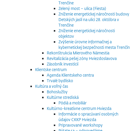
Trenčíne
Zelený most – ulica (Fiesta)
Zníženie energetickej náročnosti budovy
Detských jaslí na ulici 28. októbra v
Trenčíne
Zníženie energetickej náročnosti
objektov
Zvýšenie úrovne informačnej a
kybernetickej bezpečnosti mesta Trenčín
Rekonštrukcia Mierového Námestia
Revitalizácia pešej zóny Hviezdoslavova
Zásobník investícií
Klientske centrum
Agenda Klientskeho centra
Trvalé bydlisko
Kultúra a voľný čas
Bohoslužby
Kultúrne strediská
Pódiá a mobiliár
Kultúrno-kreatívne centrum Hviezda
Informácie o spracúvaní osobných
údajov CKKP Hviezda
Pripravované workshopy
Pýtate sa – odpovedáme