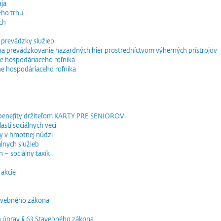
ja
ého trhu
ch
 prevádzky služieb
e na prevádzkovanie hazardných hier prostredníctvom výherných prístrojov
e hospodáriaceho roľníka
ne hospodáriaceho roľníka
 benefity držiteľom KARTY PRE SENIOROV
sti sociálnych vecí
y v hmotnej núdzi
lnych služieb
 – sociálny taxík
akcie
tavebného zákona
h úprav § 63 Stavebného zákona