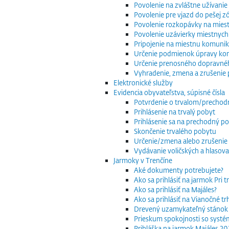
Povolenie na zvláštne užívani
Povolenie pre vjazd do pešej z
Povolenie rozkopávky na mies
Povolenie uzávierky miestnych
Pripojenie na miestnu komuniká
Určenie podmienok úpravy komu
Určenie prenosného dopravnéh
Vyhradenie, zmena a zrušenie 
Elektronické služby
Evidencia obyvateľstva, súpisné čísla
Potvrdenie o trvalom/precho
Prihlásenie na trvalý pobyt
Prihlásenie sa na prechodný p
Skončenie trvalého pobytu
Určenie/zmena alebo zrušenie 
Vydávanie voličských a hlasov
Jarmoky v Trenčíne
Aké dokumenty potrebujete?
Ako sa prihlásiť na jarmok Pri 
Ako sa prihlásiť na Majáles?
Ako sa prihlásiť na Vianočné t
Drevený uzamykateľný stánok
Prieskum spokojnosti so systé
Prihláška na jarmok Majáles 2