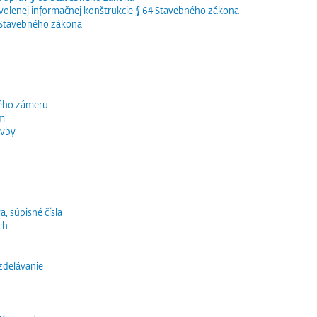
olenej informačnej konštrukcie § 64 Stavebného zákona
5 Stavebného zákona
ného zámeru
ím
avby
a, súpisné čísla
ch
vzdelávanie