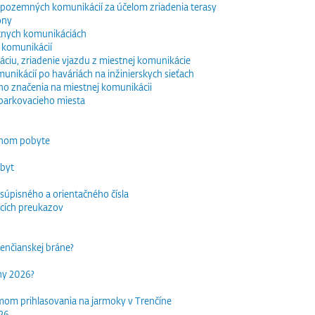
e pozemných komunikácií za účelom zriadenia terasy
óny
tnych komunikáciách
 komunikácií
ciu, zriadenie vjazdu z miestnej komunikácie
nikácií po haváriách na inžinierskych sieťach
o značenia na miestnej komunikácii
parkovacieho miesta
dnom pobyte
obyt
súpisného a orientačného čísla
acích preukazov
trenčianskej bráne?
rhy 2026?
mom prihlasovania na jarmoky v Trenčíne
026