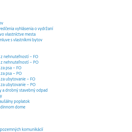
ov
vedčenia vyhlásenia o vydržaní
o vlastníctve mesta
luve s vlastníkmi bytov
 z nehnuteľností – FO
 z nehnuteľností – PO
 za psa – FO
 za psa – PO
 za ubytovanie – FO
i za ubytovanie – PO
y a drobný stavebný odpad
dy
paušálny poplatok
 rodinnom dome
e pozemných komunikácií