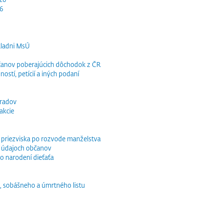
26
kladni MsÚ
občanov poberajúcich dôchodok z ČR
ností, petícií a iných podaní
bradov
akcie
o priezviska po rozvode manželstva
 údajoch občanov
o narodení dieťaťa
, sobášneho a úmrtného listu