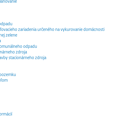
lánovanie
 odpadu
vacieho zariadenia určeného na vykurovanie domácnosti
nej zelene
a
 komunálneho odpadu
ionárneho zdroja
tavby stacionárneho zdroja
 pozemku
eľom
ormácií