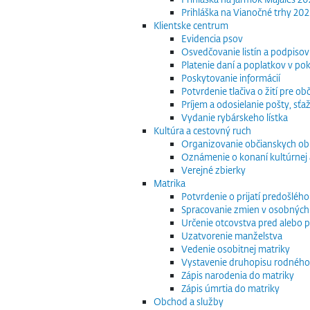
Prihláška na Vianočné trhy 20
Klientske centrum
Evidencia psov
Osvedčovanie listín a podpisov
Platenie daní a poplatkov v po
Poskytovanie informácií
Potvrdenie tlačiva o žití pre 
Príjem a odosielanie pošty, sťaž
Vydanie rybárskeho lístka
Kultúra a cestovný ruch
Organizovanie občianskych o
Oznámenie o konaní kultúrnej 
Verejné zbierky
Matrika
Potvrdenie o prijatí predošléh
Spracovanie zmien v osobných
Určenie otcovstva pred alebo p
Uzatvorenie manželstva
Vedenie osobitnej matriky
Vystavenie druhopisu rodného
Zápis narodenia do matriky
Zápis úmrtia do matriky
Obchod a služby