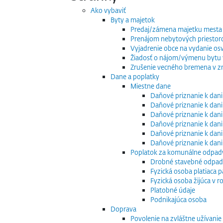
Ako vybaviť
Byty a majetok
Predaj/zámena majetku mesta
Prenájom nebytových priestor
Vyjadrenie obce na vydanie os
Žiadosť o nájom/výmenu bytu v
Zrušenie vecného bremena v zm
Dane a poplatky
Miestne dane
Daňové priznanie k dani
Daňové priznanie k dani
Daňové priznanie k dani
Daňové priznanie k dani
Daňové priznanie k dani
Daňové priznanie k dan
Poplatok za komunálne odpad
Drobné stavebné odpa
Fyzická osoba platiaca 
Fyzická osoba žijúca v
Platobné údaje
Podnikajúca osoba
Doprava
Povolenie na zvláštne užívani