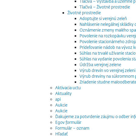
Tlačivá – Výstavba a územné p
Tlačivá – Životné prostredie
Životné prostredie
Adoptujte si verejnú zeleň
Nahlásenie nelegálnej skládky
Oznámenie zmeny malého spaľo
Povolenie na rozkopávku verej
Povolenie stacionárneho zdroj
Prideľovanie nádob na vývoz
Súhlas na trvalé užívanie stac
Súhlas na vydanie povolenia s
Údržba verejnej zelene
Výrub drevín vo verejnej zeleni
Výrub dreviny na súkromnom
Zriadenie studne maloodberat
Aktivacia uctu
Aktuality
api
Aukcie
Aukcie
Ďakujeme za potvrdenie záujmu o odber inf
Egov formulár
Formulár – oznam
Hľadať