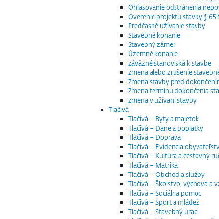
Ohlasovanie odstránenia nepov
Overenie projektu stavby § 6
Predčasné užívanie stavby
Stavebné konanie
Stavebný zámer
Územné konanie
Záväzné stanoviská k stavbe
Zmena alebo zrušenie staveb
Zmena stavby pred dokončen
Zmena termínu dokončenia st
Zmena v užívaní stavby
Tlačivá
Tlačivá – Byty a majetok
Tlačivá – Dane a poplatky
Tlačivá – Doprava
Tlačivá – Evidencia obyvateľstv
Tlačivá – Kultúra a cestovný ru
Tlačivá – Matrika
Tlačivá – Obchod a služby
Tlačivá – Školstvo, výchova a 
Tlačivá – Sociálna pomoc
Tlačivá – Šport a mládež
Tlačivá – Stavebný úrad