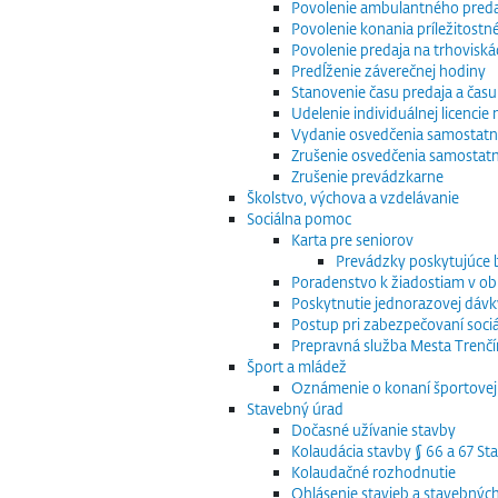
Povolenie ambulantného preda
Povolenie konania príležitostn
Povolenie predaja na trhoviská
Predĺženie záverečnej hodiny
Stanovenie času predaja a času
Udelenie individuálnej licenci
Vydanie osvedčenia samostatn
Zrušenie osvedčenia samostat
Zrušenie prevádzkarne
Školstvo, výchova a vzdelávanie
Sociálna pomoc
Karta pre seniorov
Prevádzky poskytujúce
Poradenstvo k žiadostiam v obla
Poskytnutie jednorazovej dávk
Postup pri zabezpečovaní sociá
Prepravná služba Mesta Trenčín
Šport a mládež
Oznámenie o konaní športovej 
Stavebný úrad
Dočasné užívanie stavby
Kolaudácia stavby § 66 a 67 S
Kolaudačné rozhodnutie
Ohlásenie stavieb a stavebnýc