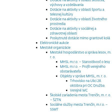
výchovy a vzdelávania
Dotácie na aktivity v oblasti športu a
telesnej kultúry
Dotácie na aktivity v oblasti životného
prostredia
Dotácie na aktivity v sociálnej a
zdravotnej oblasti
Poskytnuté dotácie mimo grantové kolá
Elektronické aukcie
Mestské organizácie
Mestské hospodárstvo a správa lesov, m.
r. o.
MHSL m.r.o. – Starostlivosť o lesy
MHSL m.r.o. – Profil verejného
obstarávateľa
Objekty v správe MHSL, m. r. o.
Trhovisko na Ulici 28.
októbra pri OC Družba
Verejné WC
Školské zariadenia mesta Trenčín, m. r. o.
– ŠZTN
Sociálne služby mesta Trenčín, m.r.o. –
SSMT