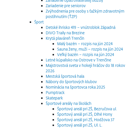
Zariadenie opatrovateľskej služby
Zariadenie pre seniorov
Zvýhodnenia pre osoby s ťažkým zdravotným
postihnutím (ŤZP)
Šport
Detské ihrisko 419 – vnútroblok Západná
DIVO Traily na Brezine
Krytá plaváreň Trenčín
Malý bazén – rozpis na jún 2024
Sauna ženy, muži – rozpis na jún 2024
Veľký bazén – rozpis na jún 2024
Letné kúpalisko na Ostrove v Trenčíne
Majstrovstvá sveta v hokeji hráčov do 18 rokov
2026
Mestská športová hala
Nábory do športových klubov
Nominácia na športovca roka 2025
Pumptrack
Skatepark
Športové areály na školách
Športový areál pri ZŠ, Bezručova ul.
Športový areál pri ZŠ, Dlhé Hony
Športový areál pri ZŠ, Hodžova 37
Športový areál pri ZŠ, Ul. L.