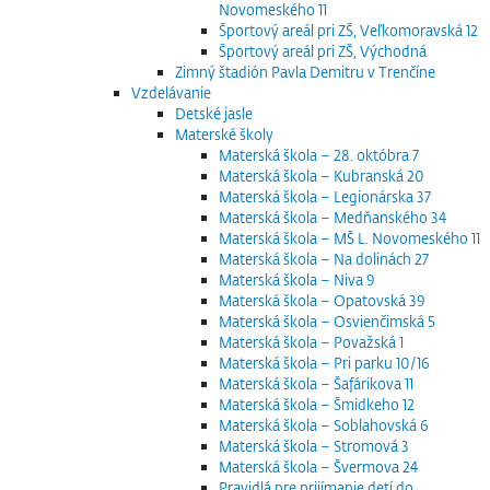
Novomeského 11
Športový areál pri ZŠ, Veľkomoravská 12
Športový areál pri ZŠ, Východná
Zimný štadión Pavla Demitru v Trenčíne
Vzdelávanie
Detské jasle
Materské školy
Materská škola – 28. októbra 7
Materská škola – Kubranská 20
Materská škola – Legionárska 37
Materská škola – Medňanského 34
Materská škola – MŠ L. Novomeského 11
Materská škola – Na dolinách 27
Materská škola – Niva 9
Materská škola – Opatovská 39
Materská škola – Osvienčimská 5
Materská škola – Považská 1
Materská škola – Pri parku 10/16
Materská škola – Šafárikova 11
Materská škola – Šmidkeho 12
Materská škola – Soblahovská 6
Materská škola – Stromová 3
Materská škola – Švermova 24
Pravidlá pre prijímanie detí do