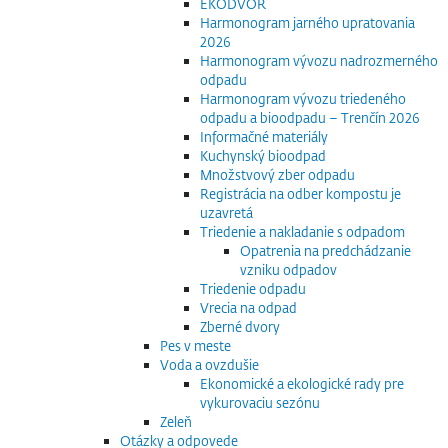
EKODVOR
Harmonogram jarného upratovania
2026
Harmonogram vývozu nadrozmerného
odpadu
Harmonogram vývozu triedeného
odpadu a bioodpadu – Trenčín 2026
Informačné materiály
Kuchynský bioodpad
Množstvový zber odpadu
Registrácia na odber kompostu je
uzavretá
Triedenie a nakladanie s odpadom
Opatrenia na predchádzanie
vzniku odpadov
Triedenie odpadu
Vrecia na odpad
Zberné dvory
Pes v meste
Voda a ovzdušie
Ekonomické a ekologické rady pre
vykurovaciu sezónu
Zeleň
Otázky a odpovede