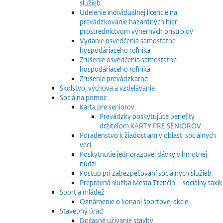
služieb
Udelenie individuálnej licencie na
prevádzkovanie hazardných hier
prostredníctvom výherných prístrojov
Vydanie osvedčenia samostatne
hospodáriaceho roľníka
Zrušenie osvedčenia samostatne
hospodáriaceho roľníka
Zrušenie prevádzkarne
Školstvo, výchova a vzdelávanie
Sociálna pomoc
Karta pre seniorov
Prevádzky poskytujúce benefity
držiteľom KARTY PRE SENIOROV
Poradenstvo k žiadostiam v oblasti sociálnych
vecí
Poskytnutie jednorazovej dávky v hmotnej
núdzi
Postup pri zabezpečovaní sociálnych služieb
Prepravná služba Mesta Trenčín – sociálny taxík
Šport a mládež
Oznámenie o konaní športovej akcie
Stavebný úrad
Dočasné užívanie stavby