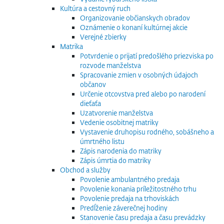
Kultúra a cestovný ruch
Organizovanie občianskych obradov
Oznámenie o konaní kultúrnej akcie
Verejné zbierky
Matrika
Potvrdenie o prijatí predošlého priezviska po
rozvode manželstva
Spracovanie zmien v osobných údajoch
občanov
Určenie otcovstva pred alebo po narodení
dieťaťa
Uzatvorenie manželstva
Vedenie osobitnej matriky
Vystavenie druhopisu rodného, sobášneho a
úmrtného listu
Zápis narodenia do matriky
Zápis úmrtia do matriky
Obchod a služby
Povolenie ambulantného predaja
Povolenie konania príležitostného trhu
Povolenie predaja na trhoviskách
Predĺženie záverečnej hodiny
Stanovenie času predaja a času prevádzky