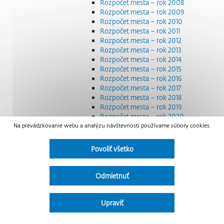
Rozpočet mesta – rok 2008
Rozpočet mesta – rok 2009
Rozpočet mesta – rok 2010
Rozpočet mesta – rok 2011
Rozpočet mesta – rok 2012
Rozpočet mesta – rok 2013
Rozpočet mesta – rok 2014
Rozpočet mesta – rok 2015
Rozpočet mesta – rok 2016
Rozpočet mesta – rok 2017
Rozpočet mesta – rok 2018
Rozpočet mesta – rok 2019
Rozpočet mesta – rok 2020
Na prevádzkovanie webu a analýzu návštevnosti používame súbory cookies.
Rozpočet mesta – rok 2021
Rozpočet mesta – rok 2022
Rozpočet mesta – rok 2023
Povoliť všetko
Rozpočet mesta – rok 2024
Rozpočet mesta – rok 2025
Rozpočet mesta – rok 2026
Odmietnuť
Smernice a dokumenty
Strategické dokumenty
Transparentnosť a výdavky na štátnu reklamu
Upraviť
Úradná tabuľa
Všeobecne záväzné nariadenia – VZN