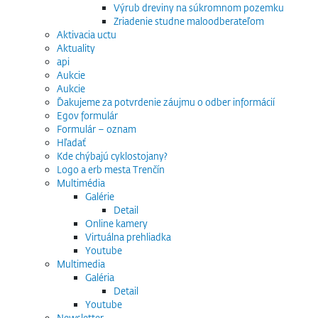
Výrub dreviny na súkromnom pozemku
Zriadenie studne maloodberateľom
Aktivacia uctu
Aktuality
api
Aukcie
Aukcie
Ďakujeme za potvrdenie záujmu o odber informácií
Egov formulár
Formulár – oznam
Hľadať
Kde chýbajú cyklostojany?
Logo a erb mesta Trenčín
Multimédia
Galérie
Detail
Online kamery
Virtuálna prehliadka
Youtube
Multimedia
Galéria
Detail
Youtube
Newsletter