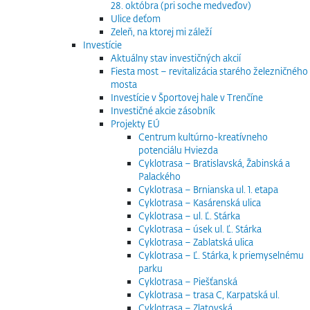
28. októbra (pri soche medveďov)
Ulice deťom
Zeleň, na ktorej mi záleží
Investície
Aktuálny stav investičných akcií
Fiesta most – revitalizácia starého železničného
mosta
Investície v Športovej hale v Trenčíne
Investičné akcie zásobník
Projekty EÚ
Centrum kultúrno-kreatívneho
potenciálu Hviezda
Cyklotrasa – Bratislavská, Žabinská a
Palackého
Cyklotrasa – Brnianska ul. 1. etapa
Cyklotrasa – Kasárenská ulica
Cyklotrasa – ul. Ľ. Stárka
Cyklotrasa – úsek ul. Ľ. Stárka
Cyklotrasa – Zablatská ulica
Cyklotrasa – Ľ. Stárka, k priemyselnému
parku
Cyklotrasa – Piešťanská
Cyklotrasa – trasa C, Karpatská ul.
Cyklotrasa – Zlatovská