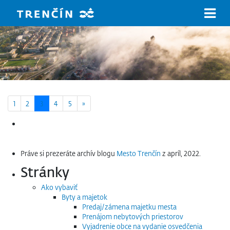
Prejsť na hlavný obsah
Next page
1
2
3
4
5
»
Hľadať:
Práve si prezeráte archív blogu
Mesto Trenčín
z apríl, 2022.
Stránky
Ako vybaviť
Byty a majetok
Predaj/zámena majetku mesta
Prenájom nebytových priestorov
Vyjadrenie obce na vydanie osvedčenia