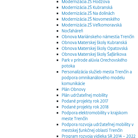
Modernizácia ZŠ Hodžova
Modernizácia ZŠ Kubranská
Modernizácia ZŠ Na dolinách
Modernizácia ZŠ Novomeského
Modernizácia ZŠ Veľkomoravská
Nocľaháreň
Obnova Mariánskeho námestia Trenčín
Obnova Materskej školy Kubranská
Obnova Materskej školy Opatovská
Obnova Materskej školy Šafárikova
Park v prírode alúvia Orechovského
potoka
Personalizácia služieb mesta Trenčín a
podpora omnikanálového modelu
komunikácie
Plán Obnovy
Plán udržateľnej mobility
Podané projekty rok 2017
Podané projekty rok 2018
Podpora elektromobility v krajskom
meste Trenčín
Podpora rozvoja udržateľnej mobility v
mestskej funkčnej oblasti Trenčín
Program rozvoja vidieka SR 2014 – 2022