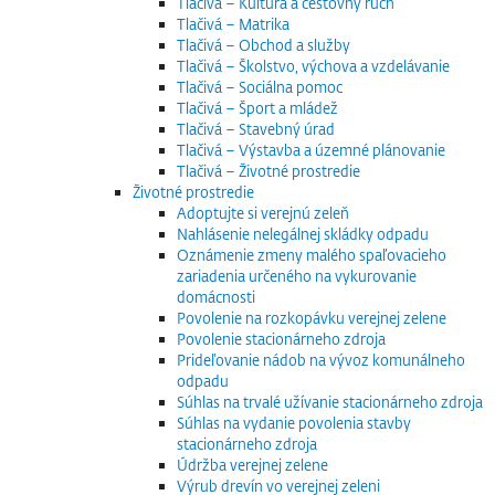
Tlačivá – Kultúra a cestovný ruch
Tlačivá – Matrika
Tlačivá – Obchod a služby
Tlačivá – Školstvo, výchova a vzdelávanie
Tlačivá – Sociálna pomoc
Tlačivá – Šport a mládež
Tlačivá – Stavebný úrad
Tlačivá – Výstavba a územné plánovanie
Tlačivá – Životné prostredie
Životné prostredie
Adoptujte si verejnú zeleň
Nahlásenie nelegálnej skládky odpadu
Oznámenie zmeny malého spaľovacieho
zariadenia určeného na vykurovanie
domácnosti
Povolenie na rozkopávku verejnej zelene
Povolenie stacionárneho zdroja
Prideľovanie nádob na vývoz komunálneho
odpadu
Súhlas na trvalé užívanie stacionárneho zdroja
Súhlas na vydanie povolenia stavby
stacionárneho zdroja
Údržba verejnej zelene
Výrub drevín vo verejnej zeleni