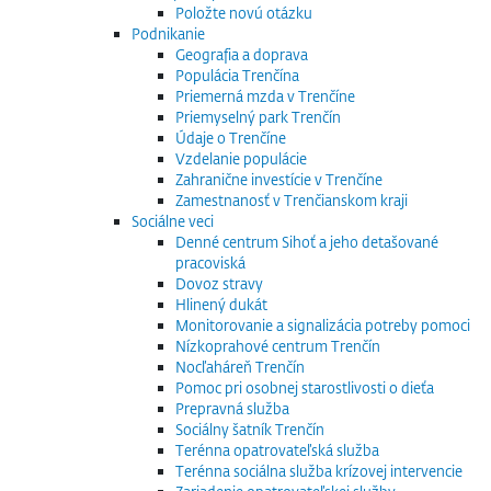
Položte novú otázku
Podnikanie
Geografia a doprava
Populácia Trenčína
Priemerná mzda v Trenčíne
Priemyselný park Trenčín
Údaje o Trenčíne
Vzdelanie populácie
Zahranične investície v Trenčíne
Zamestnanosť v Trenčianskom kraji
Sociálne veci
Denné centrum Sihoť a jeho detašované
pracoviská
Dovoz stravy
Hlinený dukát
Monitorovanie a signalizácia potreby pomoci
Nízkoprahové centrum Trenčín
Nocľaháreň Trenčín
Pomoc pri osobnej starostlivosti o dieťa
Prepravná služba
Sociálny šatník Trenčín
Terénna opatrovateľská služba
Terénna sociálna služba krízovej intervencie