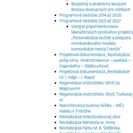
Bezpečný a atraktívny lesopark
Brezina dostupných pre všetkých
Programové obdobie 2014 až 2020
Programové obdobie 2021 až 2027
Verejné pripomienkovanie
Manažérskych produktov projektu
„Personalizácia služieb a podpora
omnikanálového modelu
komunikácie mesta Trenčín“
Projektová dokumentácia „Revitalizácia
pešej zóny: Hviezdoslavova – Jaselská –
Vajanského – Sládkovičova“
Projektová dokumentácia „Revitalizácie
Ul. 1. mája – I. etapa“
Regenerácia vnútrobloku Sihoť za
Magnusom
Regenerácia vnútrobloku Sihoť, Turkovej
ul.
Rekonštrukcia budovy škôlky – MŠ J.
Halašu v Trenčíne
Revitalizácia Hviezdoslavovej ulice
Revitalizácia Námestia sv. Anny
Revitalizácia Parku M. R. Štefánika