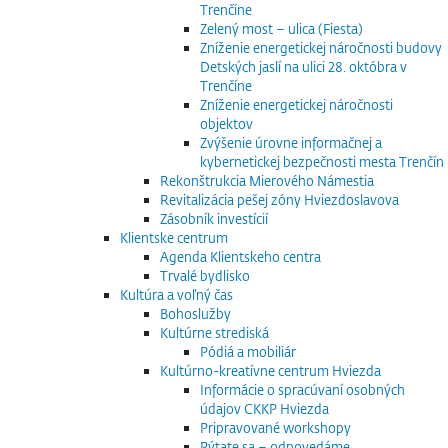
Trenčíne
Zelený most – ulica (Fiesta)
Zníženie energetickej náročnosti budovy
Detských jaslí na ulici 28. októbra v
Trenčíne
Zníženie energetickej náročnosti
objektov
Zvýšenie úrovne informačnej a
kybernetickej bezpečnosti mesta Trenčín
Rekonštrukcia Mierového Námestia
Revitalizácia pešej zóny Hviezdoslavova
Zásobník investícií
Klientske centrum
Agenda Klientskeho centra
Trvalé bydlisko
Kultúra a voľný čas
Bohoslužby
Kultúrne strediská
Pódiá a mobiliár
Kultúrno-kreatívne centrum Hviezda
Informácie o spracúvaní osobných
údajov CKKP Hviezda
Pripravované workshopy
Pýtate sa – odpovedáme