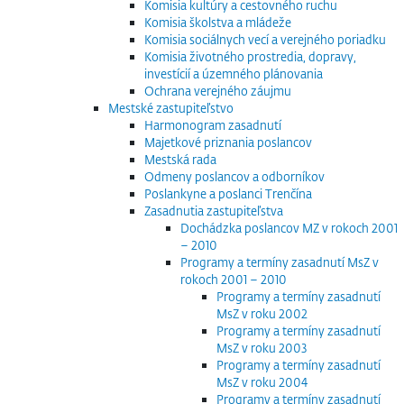
Komisia kultúry a cestovného ruchu
Komisia školstva a mládeže
Komisia sociálnych vecí a verejného poriadku
Komisia životného prostredia, dopravy,
investícií a územného plánovania
Ochrana verejného záujmu
Mestské zastupiteľstvo
Harmonogram zasadnutí
Majetkové priznania poslancov
Mestská rada
Odmeny poslancov a odborníkov
Poslankyne a poslanci Trenčína
Zasadnutia zastupiteľstva
Dochádzka poslancov MZ v rokoch 2001
– 2010
Programy a termíny zasadnutí MsZ v
rokoch 2001 – 2010
Programy a termíny zasadnutí
MsZ v roku 2002
Programy a termíny zasadnutí
MsZ v roku 2003
Programy a termíny zasadnutí
MsZ v roku 2004
Programy a termíny zasadnutí