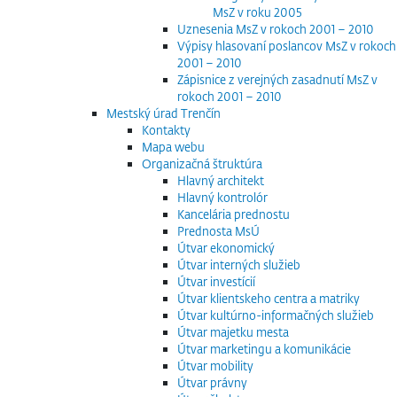
MsZ v roku 2005
Uznesenia MsZ v rokoch 2001 – 2010
Výpisy hlasovaní poslancov MsZ v rokoch
2001 – 2010
Zápisnice z verejných zasadnutí MsZ v
rokoch 2001 – 2010
Mestský úrad Trenčín
Kontakty
Mapa webu
Organizačná štruktúra
Hlavný architekt
Hlavný kontrolór
Kancelária prednostu
Prednosta MsÚ
Útvar ekonomický
Útvar interných služieb
Útvar investícií
Útvar klientskeho centra a matriky
Útvar kultúrno-informačných služieb
Útvar majetku mesta
Útvar marketingu a komunikácie
Útvar mobility
Útvar právny