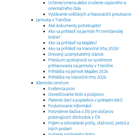
Určenie/zmena alebo zrušenie súpisného a
orientačného čísla
Vydávanie voličských a hlasovacích preukazov
Jarmoky v Trenčíne
Aké dokumenty potrebujete?
Ako sa prihlásiť na jarmok Pri trenčianskej
bráne?
Ako sa prihlásiť na Majáles?
Ako sa prihlásiť na Vianočné trhy 2026?
Drevený uzamykateľný stánok
Prieskum spokojnosti so systémom
prihlasovania na jarmoky v Trenčíne
Prihláška na jarmok Majáles 2026
Prihláška na Vianočné trhy 2026
Klientske centrum
Evidencia psov
Osvedčovanie listín a podpisov
Platenie daní a poplatkov v pokladni MsÚ
Poskytovanie informácií
Potvrdenie tlačiva o žití pre občanov
poberajúcich dôchodok z ČR
Príjem a odosielanie pošty, sťažností, petícií a
iných podaní
Vydanie rybárskeho lístka