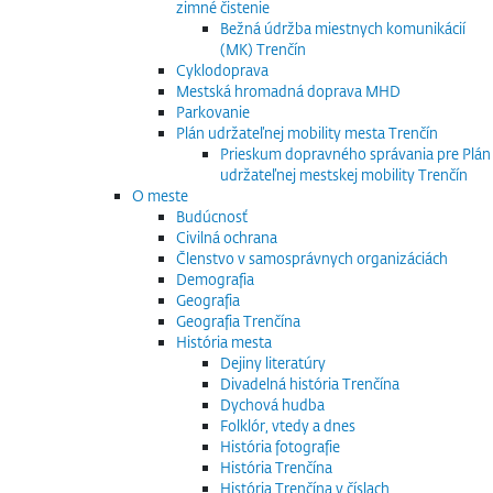
zimné čistenie
Bežná údržba miestnych komunikácií
(MK) Trenčín
Cyklodoprava
Mestská hromadná doprava MHD
Parkovanie
Plán udržateľnej mobility mesta Trenčín
Prieskum dopravného správania pre Plán
udržateľnej mestskej mobility Trenčín
O meste
Budúcnosť
Civilná ochrana
Členstvo v samosprávnych organizáciách
Demografia
Geografia
Geografia Trenčína
História mesta
Dejiny literatúry
Divadelná história Trenčína
Dychová hudba
Folklór, vtedy a dnes
História fotografie
História Trenčína
História Trenčína v číslach