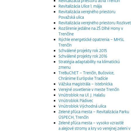
Revitalizácia priestoru átria Trenčín
Revitalizácia Ulice 1. mája
Revitalizácia verejného priestoru
Považská ulica
Revitalizácia verejného priestoru Rozkvet
Rozšírenie jedálne na ZŠ Dlhé Hony v
Trenčíne
Rýchle energetické opatrenia – MHSL
Trenčín
Schválené projekty rok 2015
Schválené projekty rok 2016
Stratégia adaptability na klimatickú
zmenu
TreBuChET – Trenčín, Bučovice,
Chránime Európske Tradície
Vážska magistrála – Istebnícka
Verejné osvetlenie v meste Trenčín
Vnútroblok na Ul. J. Halašu
Vnútroblok Pádivec
Vnútroblok Východná ulica
Zelené pľúca mesta – Revitalizácia Parku
ÚSPECH, Trenčín
Zelené pľúca mesta – vysoko vzrastlé
a alejové stromy a kry vo verejnej zeleni v