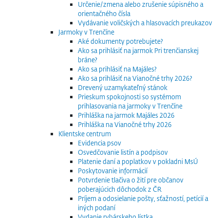
Určenie/zmena alebo zrušenie súpisného a
orientačného čísla
Vydávanie voličských a hlasovacích preukazov
Jarmoky v Trenčíne
Aké dokumenty potrebujete?
Ako sa prihlásiť na jarmok Pri trenčianskej
bráne?
Ako sa prihlásiť na Majáles?
Ako sa prihlásiť na Vianočné trhy 2026?
Drevený uzamykateľný stánok
Prieskum spokojnosti so systémom
prihlasovania na jarmoky v Trenčíne
Prihláška na jarmok Majáles 2026
Prihláška na Vianočné trhy 2026
Klientske centrum
Evidencia psov
Osvedčovanie listín a podpisov
Platenie daní a poplatkov v pokladni MsÚ
Poskytovanie informácií
Potvrdenie tlačiva o žití pre občanov
poberajúcich dôchodok z ČR
Príjem a odosielanie pošty, sťažností, petícií a
iných podaní
Vydanie rybárskeho lístka