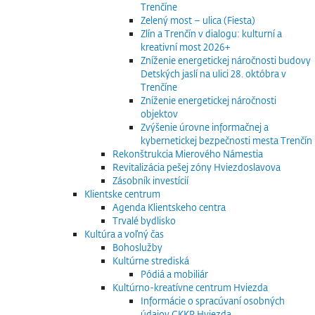
Trenčíne
Zelený most – ulica (Fiesta)
Zlín a Trenčín v dialogu: kulturní a
kreativní most 2026+
Zníženie energetickej náročnosti budovy
Detských jaslí na ulici 28. októbra v
Trenčíne
Zníženie energetickej náročnosti
objektov
Zvýšenie úrovne informačnej a
kybernetickej bezpečnosti mesta Trenčín
Rekonštrukcia Mierového Námestia
Revitalizácia pešej zóny Hviezdoslavova
Zásobník investícií
Klientske centrum
Agenda Klientskeho centra
Trvalé bydlisko
Kultúra a voľný čas
Bohoslužby
Kultúrne strediská
Pódiá a mobiliár
Kultúrno-kreatívne centrum Hviezda
Informácie o spracúvaní osobných
údajov CKKP Hviezda