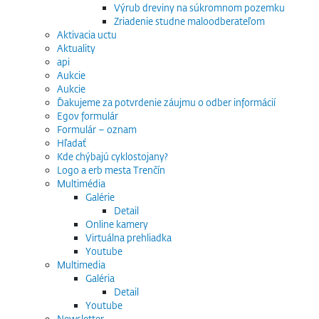
Výrub dreviny na súkromnom pozemku
Zriadenie studne maloodberateľom
Aktivacia uctu
Aktuality
api
Aukcie
Aukcie
Ďakujeme za potvrdenie záujmu o odber informácií
Egov formulár
Formulár – oznam
Hľadať
Kde chýbajú cyklostojany?
Logo a erb mesta Trenčín
Multimédia
Galérie
Detail
Online kamery
Virtuálna prehliadka
Youtube
Multimedia
Galéria
Detail
Youtube
Newsletter