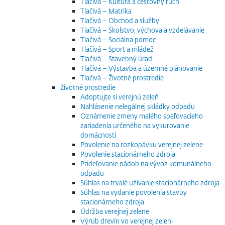
Tlačivá – Kultúra a cestovný ruch
Tlačivá – Matrika
Tlačivá – Obchod a služby
Tlačivá – Školstvo, výchova a vzdelávanie
Tlačivá – Sociálna pomoc
Tlačivá – Šport a mládež
Tlačivá – Stavebný úrad
Tlačivá – Výstavba a územné plánovanie
Tlačivá – Životné prostredie
Životné prostredie
Adoptujte si verejnú zeleň
Nahlásenie nelegálnej skládky odpadu
Oznámenie zmeny malého spaľovacieho
zariadenia určeného na vykurovanie
domácnosti
Povolenie na rozkopávku verejnej zelene
Povolenie stacionárneho zdroja
Prideľovanie nádob na vývoz komunálneho
odpadu
Súhlas na trvalé užívanie stacionárneho zdroja
Súhlas na vydanie povolenia stavby
stacionárneho zdroja
Údržba verejnej zelene
Výrub drevín vo verejnej zeleni