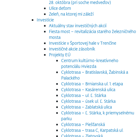
28. októbra (pri soche medveďov)
Ulice deťom
Zeleň, na ktorej mi záleží
Investície
Aktuálny stav investičných akcií
Fiesta most – revitalizácia starého železničného
mosta
Investície v Športovej hale v Trenčíne
Investičné akcie zásobník
Projekty EÚ
Centrum kultúrno-kreatívneho
potenciálu Hviezda
Cyklotrasa – Bratislavská, Žabinská a
Palackého
Cyklotrasa – Brnianska ul. 1. etapa
Cyklotrasa – Kasárenská ulica
Cyklotrasa – ul. Ľ. Stárka
Cyklotrasa – úsek ul. Ľ. Stárka
Cyklotrasa – Zablatská ulica
Cyklotrasa – Ľ. Stárka, k priemyselnému
parku
Cyklotrasa – Piešťanská
Cyklotrasa – trasa C, Karpatská ul.
Cyklotrasa – Zlatovská