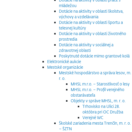
mládežou
Dotácie na aktivity v oblasti školstva,
výchovy a vzdelávania
Dotácie na aktivity v oblasti športu a
telesnej kultúry
Dotácie na aktivity v oblasti životného
prostredia
Dotácie na aktivity v sociálnej a
zdravotnej oblasti
Poskytnuté dotácie mimo grantové kolá
Elektronické aukcie
Mestské organizácie
Mestské hospodárstvo a správa lesov, m.
r. o.
MHSL m.r.o. – Starostlivosť o lesy
MHSL m.r.o. – Profil verejného
obstarávateľa
Objekty v správe MHSL, m. r. o.
Trhovisko na Ulici 28.
októbra pri OC Družba
Verejné WC
Školské zariadenia mesta Trenčín, m. r. o.
– ŠZTN