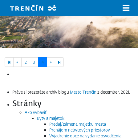
Prejsť na hlavný obsah
Previous page
Next page
5
«
2
3
4
»
Hľadať:
Práve si prezeráte archív blogu
Mesto Trenčín
z december, 2021.
Stránky
Ako vybaviť
Byty a majetok
Predaj/zámena majetku mesta
Prenájom nebytových priestorov
Vyjadrenie obce na vydanie osvedčenia