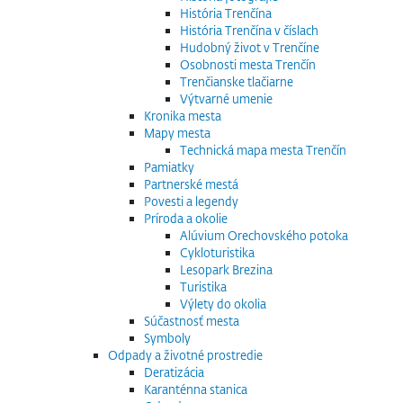
História Trenčína
História Trenčína v číslach
Hudobný život v Trenčíne
Osobnosti mesta Trenčín
Trenčianske tlačiarne
Výtvarné umenie
Kronika mesta
Mapy mesta
Technická mapa mesta Trenčín
Pamiatky
Partnerské mestá
Povesti a legendy
Príroda a okolie
Alúvium Orechovského potoka
Cykloturistika
Lesopark Brezina
Turistika
Výlety do okolia
Súčastnosť mesta
Symboly
Odpady a životné prostredie
Deratizácia
Karanténna stanica