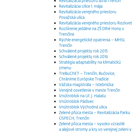
Revitalizácia priestoru átria Trenčín
Revitalizácia Ulice 1. mája
Revitalizácia verejného priestoru
Považská ulica
Revitalizácia verejného priestoru Rozkvet
Rozšírenie jedálne na ZŠ Dlhé Hony v
Trenčíne
Rýchle energetické opatrenia – MHSL
Trenčín
Schválené projekty rok 2015
Schválené projekty rok 2016
Stratégia adaptability na klimatickú
zmenu
TreBuChET – Trenčín, Bučovice,
Chránime Európske Tradície
Vážska magistrála – Istebnícka
Verejné osvetlenie v meste Trenčín
Vnútroblok na Ul. J. Halašu
Vnútroblok Pádivec
Vnútroblok Východná ulica
Zelené pľúca mesta – Revitalizácia Parku
ÚSPECH, Trenčín
Zelené pľúca mesta – vysoko vzrastlé
a alejové stromy a kry vo verejnej zeleni v