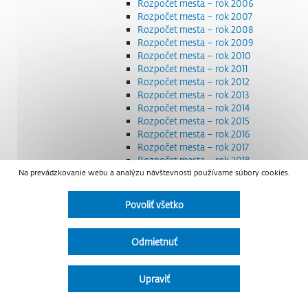
Rozpočet mesta – rok 2006
Rozpočet mesta – rok 2007
Rozpočet mesta – rok 2008
Rozpočet mesta – rok 2009
Rozpočet mesta – rok 2010
Rozpočet mesta – rok 2011
Rozpočet mesta – rok 2012
Rozpočet mesta – rok 2013
Rozpočet mesta – rok 2014
Rozpočet mesta – rok 2015
Rozpočet mesta – rok 2016
Rozpočet mesta – rok 2017
Rozpočet mesta – rok 2018
Na prevádzkovanie webu a analýzu návštevnosti používame súbory cookies.
Rozpočet mesta – rok 2019
Rozpočet mesta – rok 2020
Rozpočet mesta – rok 2021
Povoliť všetko
Rozpočet mesta – rok 2022
Rozpočet mesta – rok 2023
Rozpočet mesta – rok 2024
Odmietnuť
Rozpočet mesta – rok 2025
Rozpočet mesta – rok 2026
Smernice a dokumenty
Upraviť
Strategické dokumenty
Transparentnosť a výdavky na štátnu reklamu