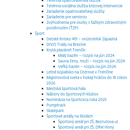
Terénna opatrovateľská služba
Terénna sociálna služba krízovej intervencie
Zariadenie opatrovateľskej služby
Zariadenie pre seniorov
Zvýhodnenia pre osoby s ťažkým zdravotným
postihnutím (ŤZP)
Šport
Detské ihrisko 419 – vnútroblok Západná
DIVO Traily na Brezine
Krytá plaváreň Trenčín
Malý bazén – rozpis na jún 2024
Sauna ženy, muži – rozpis na jún 2024
Veľký bazén – rozpis na jún 2024
Letné kúpalisko na Ostrove v Trenčíne
Majstrovstvá sveta v hokeji hráčov do 18 rokov
2026
Mestská športová hala
Nábory do športových klubov
Nominácia na športovca roka 2025
Pumptrack
Skatepark
Športové areály na školách
Športový areál pri ZŠ, Bezručova ul.
Športový areál pri ZŠ, Dlhé Hony