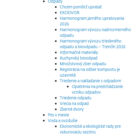
Odpady
Chcem pomôcť upratať
EKODVOR
Harmonogram jarného upratovania
2026
Harmonogram vývozu nadrozmerného
odpadu
Harmonogram vývozu triedeného
odpadu a bioodpadu – Trenčín 2026
Informačné materiály
Kuchynský bioodpad
Množstvový zber odpadu
Registrácia na odber kompostu je
uzavretá
Triedenie a nakladanie s odpadom
Opatrenia na predchádzanie
vzniku odpadov
Triedenie odpadu
Vrecia na odpad
Zberné dvory
Pes v meste
Voda a ovzdušie
Ekonomické a ekologické rady pre
vykurovaciu sezónu