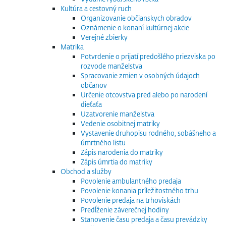
Kultúra a cestovný ruch
Organizovanie občianskych obradov
Oznámenie o konaní kultúrnej akcie
Verejné zbierky
Matrika
Potvrdenie o prijatí predošlého priezviska po
rozvode manželstva
Spracovanie zmien v osobných údajoch
občanov
Určenie otcovstva pred alebo po narodení
dieťaťa
Uzatvorenie manželstva
Vedenie osobitnej matriky
Vystavenie druhopisu rodného, sobášneho a
úmrtného listu
Zápis narodenia do matriky
Zápis úmrtia do matriky
Obchod a služby
Povolenie ambulantného predaja
Povolenie konania príležitostného trhu
Povolenie predaja na trhoviskách
Predĺženie záverečnej hodiny
Stanovenie času predaja a času prevádzky