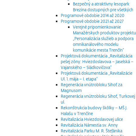
Bezpečný a atraktívny lesopark
Brezina dostupných pre všetkých
Programové obdobie 2014 až 2020
Programové obdobie 2021 až 2027
Verejné pripomienkovanie
Manažérskych produktov projektu
„Personalizácia služieb a podpora
omnikanálového modelu
komunikácie mesta Trenčín“
Projektová dokumentácia „Revitalizácia
pešej zóny: Hviezdoslavova – Jaselská –
Vajanského – Sládkovičova“
Projektová dokumentácia „Revitalizácie
Ul. 1. mája – I. etapa“
Regenerácia vnútrobloku Sihoť za
Magnusom
Regenerácia vnútrobloku Sihoť, Turkovej
ul.
Rekonštrukcia budovy škôlky – MŠ J.
Halašu v Trenčíne
Revitalizácia Hviezdoslavovej ulice
Revitalizácia Námestia sv. Anny
Revitalizácia Parku M. R. Štefánika