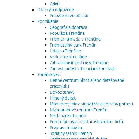
Zeleň
Otázky a odpovede
Položte novú otázku
Podnikanie
Geografia a doprava
Populácia Trenčína
Priemerná mzda v Trenčíne
Priemyselný park Trenčín
Údaje o Trenčíne
Vzdelanie populácie
Zahranične investície v Trenčíne
Zamestnanosť v Trenčianskom kraji
Sociálne veci
Denné centrum Sihoť a jeho detašované
pracoviská
Dovoz stravy
Hlinený dukát
Monitorovanie a signalizácia potreby pomoci
Nízkoprahové centrum Trenčín
Nocľaháreň Trenčín
Pomoc pri osobnej starostlivosti o dieťa
Prepravná služba
Sociálny šatník Trenčín