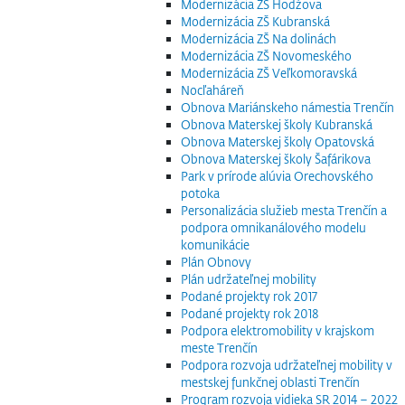
Modernizácia ZŠ Hodžova
Modernizácia ZŠ Kubranská
Modernizácia ZŠ Na dolinách
Modernizácia ZŠ Novomeského
Modernizácia ZŠ Veľkomoravská
Nocľaháreň
Obnova Mariánskeho námestia Trenčín
Obnova Materskej školy Kubranská
Obnova Materskej školy Opatovská
Obnova Materskej školy Šafárikova
Park v prírode alúvia Orechovského
potoka
Personalizácia služieb mesta Trenčín a
podpora omnikanálového modelu
komunikácie
Plán Obnovy
Plán udržateľnej mobility
Podané projekty rok 2017
Podané projekty rok 2018
Podpora elektromobility v krajskom
meste Trenčín
Podpora rozvoja udržateľnej mobility v
mestskej funkčnej oblasti Trenčín
Program rozvoja vidieka SR 2014 – 2022