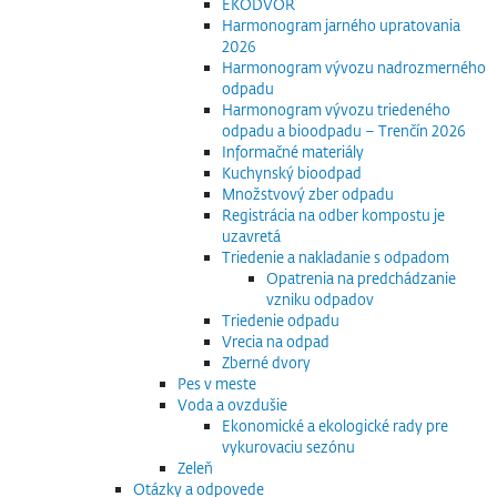
EKODVOR
Harmonogram jarného upratovania
2026
Harmonogram vývozu nadrozmerného
odpadu
Harmonogram vývozu triedeného
odpadu a bioodpadu – Trenčín 2026
Informačné materiály
Kuchynský bioodpad
Množstvový zber odpadu
Registrácia na odber kompostu je
uzavretá
Triedenie a nakladanie s odpadom
Opatrenia na predchádzanie
vzniku odpadov
Triedenie odpadu
Vrecia na odpad
Zberné dvory
Pes v meste
Voda a ovzdušie
Ekonomické a ekologické rady pre
vykurovaciu sezónu
Zeleň
Otázky a odpovede