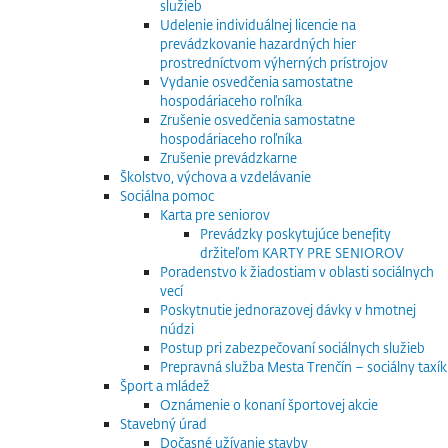
služieb
Udelenie individuálnej licencie na
prevádzkovanie hazardných hier
prostredníctvom výherných prístrojov
Vydanie osvedčenia samostatne
hospodáriaceho roľníka
Zrušenie osvedčenia samostatne
hospodáriaceho roľníka
Zrušenie prevádzkarne
Školstvo, výchova a vzdelávanie
Sociálna pomoc
Karta pre seniorov
Prevádzky poskytujúce benefity
držiteľom KARTY PRE SENIOROV
Poradenstvo k žiadostiam v oblasti sociálnych
vecí
Poskytnutie jednorazovej dávky v hmotnej
núdzi
Postup pri zabezpečovaní sociálnych služieb
Prepravná služba Mesta Trenčín – sociálny taxík
Šport a mládež
Oznámenie o konaní športovej akcie
Stavebný úrad
Dočasné užívanie stavby