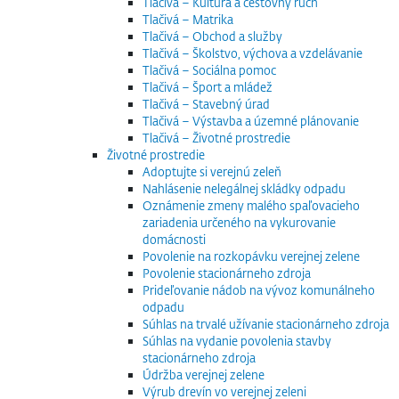
Tlačivá – Kultúra a cestovný ruch
Tlačivá – Matrika
Tlačivá – Obchod a služby
Tlačivá – Školstvo, výchova a vzdelávanie
Tlačivá – Sociálna pomoc
Tlačivá – Šport a mládež
Tlačivá – Stavebný úrad
Tlačivá – Výstavba a územné plánovanie
Tlačivá – Životné prostredie
Životné prostredie
Adoptujte si verejnú zeleň
Nahlásenie nelegálnej skládky odpadu
Oznámenie zmeny malého spaľovacieho
zariadenia určeného na vykurovanie
domácnosti
Povolenie na rozkopávku verejnej zelene
Povolenie stacionárneho zdroja
Prideľovanie nádob na vývoz komunálneho
odpadu
Súhlas na trvalé užívanie stacionárneho zdroja
Súhlas na vydanie povolenia stavby
stacionárneho zdroja
Údržba verejnej zelene
Výrub drevín vo verejnej zeleni