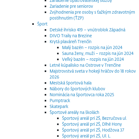
Zariadenie opatrovateľskej služby
Zariadenie pre seniorov
Zvýhodnenia pre osoby s ťažkým zdravotným
postihnutím (ŤZP)
Šport
Detské ihrisko 419 – vnútroblok Západná
DIVO Traily na Brezine
Krytá plaváreň Trenčín
Malý bazén – rozpis na jún 2024
Sauna ženy, muži – rozpis na jún 2024
Veľký bazén – rozpis na jún 2024
Letné kúpalisko na Ostrove v Trenčíne
Majstrovstvá sveta v hokeji hráčov do 18 rokov
2026
Mestská športová hala
Nábory do športových klubov
Nominácia na športovca roka 2025
Pumptrack
Skatepark
Športové areály na školách
Športový areál pri ZŠ, Bezručova ul.
Športový areál pri ZŠ, Dlhé Hony
Športový areál pri ZŠ, Hodžova 37
Športový areál pri ZŠ, Ul. L.