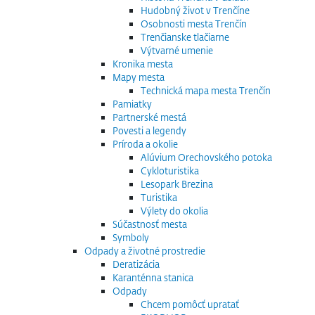
Hudobný život v Trenčíne
Osobnosti mesta Trenčín
Trenčianske tlačiarne
Výtvarné umenie
Kronika mesta
Mapy mesta
Technická mapa mesta Trenčín
Pamiatky
Partnerské mestá
Povesti a legendy
Príroda a okolie
Alúvium Orechovského potoka
Cykloturistika
Lesopark Brezina
Turistika
Výlety do okolia
Súčastnosť mesta
Symboly
Odpady a životné prostredie
Deratizácia
Karanténna stanica
Odpady
Chcem pomôcť upratať