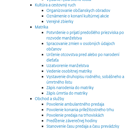
Kultúra a cestovný ruch
Organizovanie občianskych obradov
Oznámenie o konaní kultúrnej akcie
Verejné zbierky
Matrika
Potvrdenie o prijatí predošlého priezviska po
rozvode manželstva
Spracovanie zmien v osobných údajoch
občanov
Určenie otcovstva pred alebo po narodení
dieťaťa
Uzatvorenie manželstva
Vedenie osobitnej matriky
Vystavenie druhopisu rodného, sobášneho a
úmrtného listu
Zápis narodenia do matriky
Zápis úmrtia do matriky
Obchod a služby
Povolenie ambulantného predaja
Povolenie konania príležitostného trhu
Povolenie predaja na trhoviskách
Predĺženie záverečnej hodiny
Stanovenie času predaja a času prevádzky