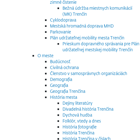
zimné čistenie
Bežná údržba miestnych komunikácií
(MK) Trenčín
Cyklodoprava
Mestská hromadná doprava MHD
Parkovanie
Plán udržateľnej mobility mesta Trenčín
Prieskum dopravného správania pre Plán
udržateľnej mestskej mobility Trenčín
O meste
Budúcnosť
Civilná ochrana
Členstvo v samosprávnych organizáciách
Demografia
Geografia
Geografia Trenčína
História mesta
Dejiny literatúry
Divadelná história Trenčína
Dychová hudba
Folklór, vtedy a dnes
História fotografie
História Trenčína
História Trenčína v číslach