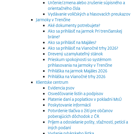
Určenie/zmena alebo zrušenie súpisného a
orientačného čísla
Vydávanie voličských a hlasovacích preukazov
Jarmoky v Trenčíne
Aké dokumenty potrebujete?
Ako sa prihlásiť na jarmok Pri trenčianskej
bráne?
Ako sa prihlásiť na Majáles?
Ako sa prihlásiť na Vianočné trhy 2026?
Drevený uzamykateľný stánok
Prieskum spokojnosti so systémom
prihlasovania na jarmoky v Trenčíne
Prihláška na jarmok Majáles 2026
Prihláška na Vianočné trhy 2026
Klientske centrum
Evidencia psov
Osvedčovanie listín a podpisov
Platenie daní a poplatkov v pokladni MsÚ
Poskytovanie informácií
Potvrdenie tlačiva o žití pre občanov
poberajúcich dôchodok z ČR
Príjem a odosielanie pošty, sťažností, petícií a
iných podaní
Vydanie rybárskeho lístka