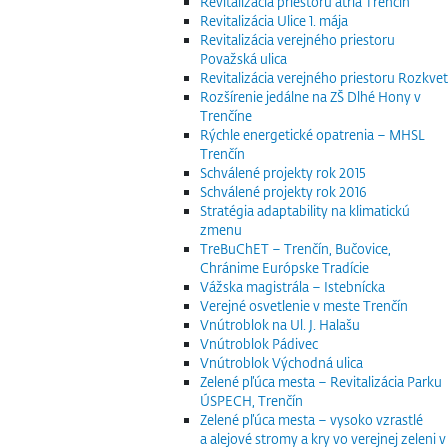
Revitalizácia priestoru átria Trenčín
Revitalizácia Ulice 1. mája
Revitalizácia verejného priestoru
Považská ulica
Revitalizácia verejného priestoru Rozkvet
Rozšírenie jedálne na ZŠ Dlhé Hony v
Trenčíne
Rýchle energetické opatrenia – MHSL
Trenčín
Schválené projekty rok 2015
Schválené projekty rok 2016
Stratégia adaptability na klimatickú
zmenu
TreBuChET – Trenčín, Bučovice,
Chránime Európske Tradície
Vážska magistrála – Istebnícka
Verejné osvetlenie v meste Trenčín
Vnútroblok na Ul. J. Halašu
Vnútroblok Pádivec
Vnútroblok Východná ulica
Zelené pľúca mesta – Revitalizácia Parku
ÚSPECH, Trenčín
Zelené pľúca mesta – vysoko vzrastlé
a alejové stromy a kry vo verejnej zeleni v