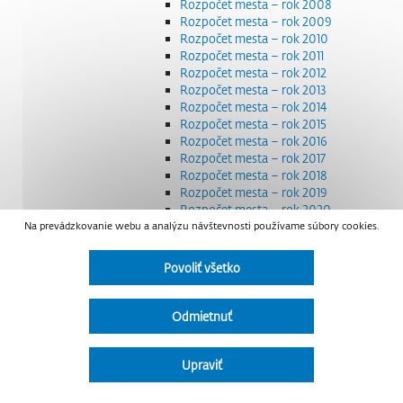
Rozpočet mesta – rok 2008
Rozpočet mesta – rok 2009
Rozpočet mesta – rok 2010
Rozpočet mesta – rok 2011
Rozpočet mesta – rok 2012
Rozpočet mesta – rok 2013
Rozpočet mesta – rok 2014
Rozpočet mesta – rok 2015
Rozpočet mesta – rok 2016
Rozpočet mesta – rok 2017
Rozpočet mesta – rok 2018
Rozpočet mesta – rok 2019
Rozpočet mesta – rok 2020
Na prevádzkovanie webu a analýzu návštevnosti používame súbory cookies.
Rozpočet mesta – rok 2021
Rozpočet mesta – rok 2022
Rozpočet mesta – rok 2023
Povoliť všetko
Rozpočet mesta – rok 2024
Rozpočet mesta – rok 2025
Rozpočet mesta – rok 2026
Odmietnuť
Smernice a dokumenty
Strategické dokumenty
Transparentnosť a výdavky na štátnu reklamu
Upraviť
Úradná tabuľa
Všeobecne záväzné nariadenia – VZN