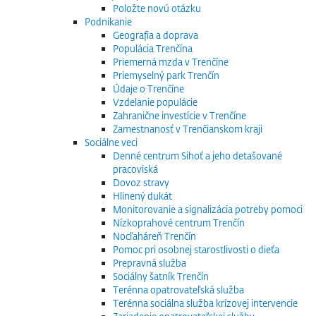
Položte novú otázku
Podnikanie
Geografia a doprava
Populácia Trenčína
Priemerná mzda v Trenčíne
Priemyselný park Trenčín
Údaje o Trenčíne
Vzdelanie populácie
Zahranične investície v Trenčíne
Zamestnanosť v Trenčianskom kraji
Sociálne veci
Denné centrum Sihoť a jeho detašované
pracoviská
Dovoz stravy
Hlinený dukát
Monitorovanie a signalizácia potreby pomoci
Nízkoprahové centrum Trenčín
Nocľaháreň Trenčín
Pomoc pri osobnej starostlivosti o dieťa
Prepravná služba
Sociálny šatník Trenčín
Terénna opatrovateľská služba
Terénna sociálna služba krízovej intervencie