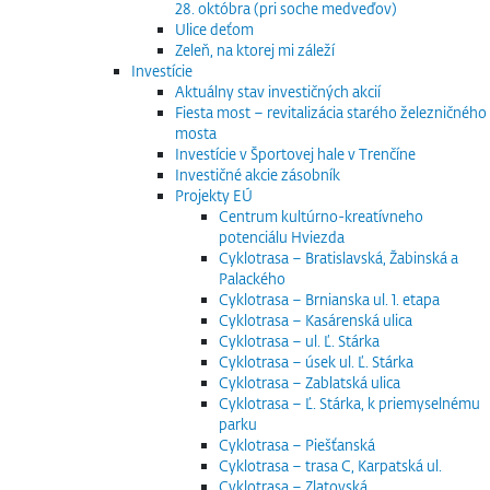
28. októbra (pri soche medveďov)
Ulice deťom
Zeleň, na ktorej mi záleží
Investície
Aktuálny stav investičných akcií
Fiesta most – revitalizácia starého železničného
mosta
Investície v Športovej hale v Trenčíne
Investičné akcie zásobník
Projekty EÚ
Centrum kultúrno-kreatívneho
potenciálu Hviezda
Cyklotrasa – Bratislavská, Žabinská a
Palackého
Cyklotrasa – Brnianska ul. 1. etapa
Cyklotrasa – Kasárenská ulica
Cyklotrasa – ul. Ľ. Stárka
Cyklotrasa – úsek ul. Ľ. Stárka
Cyklotrasa – Zablatská ulica
Cyklotrasa – Ľ. Stárka, k priemyselnému
parku
Cyklotrasa – Piešťanská
Cyklotrasa – trasa C, Karpatská ul.
Cyklotrasa – Zlatovská