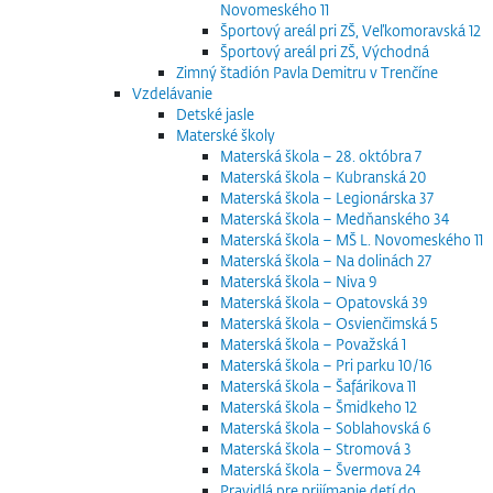
Novomeského 11
Športový areál pri ZŠ, Veľkomoravská 12
Športový areál pri ZŠ, Východná
Zimný štadión Pavla Demitru v Trenčíne
Vzdelávanie
Detské jasle
Materské školy
Materská škola – 28. októbra 7
Materská škola – Kubranská 20
Materská škola – Legionárska 37
Materská škola – Medňanského 34
Materská škola – MŠ L. Novomeského 11
Materská škola – Na dolinách 27
Materská škola – Niva 9
Materská škola – Opatovská 39
Materská škola – Osvienčimská 5
Materská škola – Považská 1
Materská škola – Pri parku 10/16
Materská škola – Šafárikova 11
Materská škola – Šmidkeho 12
Materská škola – Soblahovská 6
Materská škola – Stromová 3
Materská škola – Švermova 24
Pravidlá pre prijímanie detí do