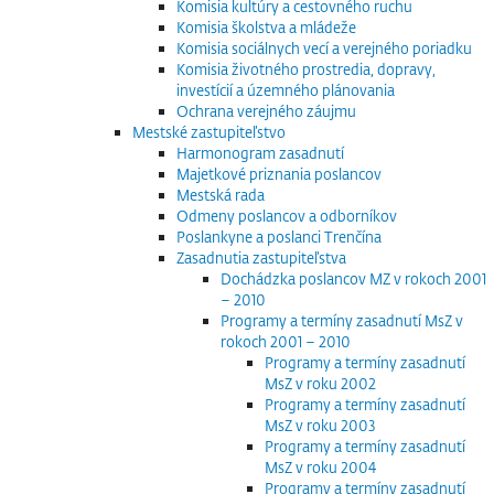
Komisia kultúry a cestovného ruchu
Komisia školstva a mládeže
Komisia sociálnych vecí a verejného poriadku
Komisia životného prostredia, dopravy,
investícií a územného plánovania
Ochrana verejného záujmu
Mestské zastupiteľstvo
Harmonogram zasadnutí
Majetkové priznania poslancov
Mestská rada
Odmeny poslancov a odborníkov
Poslankyne a poslanci Trenčína
Zasadnutia zastupiteľstva
Dochádzka poslancov MZ v rokoch 2001
– 2010
Programy a termíny zasadnutí MsZ v
rokoch 2001 – 2010
Programy a termíny zasadnutí
MsZ v roku 2002
Programy a termíny zasadnutí
MsZ v roku 2003
Programy a termíny zasadnutí
MsZ v roku 2004
Programy a termíny zasadnutí