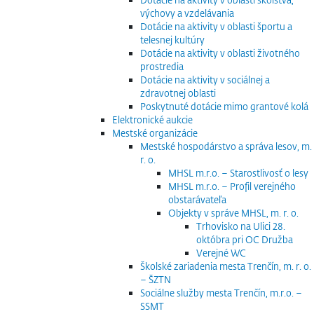
výchovy a vzdelávania
Dotácie na aktivity v oblasti športu a
telesnej kultúry
Dotácie na aktivity v oblasti životného
prostredia
Dotácie na aktivity v sociálnej a
zdravotnej oblasti
Poskytnuté dotácie mimo grantové kolá
Elektronické aukcie
Mestské organizácie
Mestské hospodárstvo a správa lesov, m.
r. o.
MHSL m.r.o. – Starostlivosť o lesy
MHSL m.r.o. – Profil verejného
obstarávateľa
Objekty v správe MHSL, m. r. o.
Trhovisko na Ulici 28.
októbra pri OC Družba
Verejné WC
Školské zariadenia mesta Trenčín, m. r. o.
– ŠZTN
Sociálne služby mesta Trenčín, m.r.o. –
SSMT