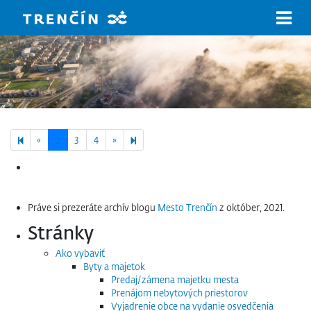
Prejsť na hlavný obsah
Previous page
Next page
7
«
2
3
4
»
Hľadať:
Práve si prezeráte archív blogu
Mesto Trenčín
z október, 2021.
Stránky
Ako vybaviť
Byty a majetok
Predaj/zámena majetku mesta
Prenájom nebytových priestorov
Vyjadrenie obce na vydanie osvedčenia