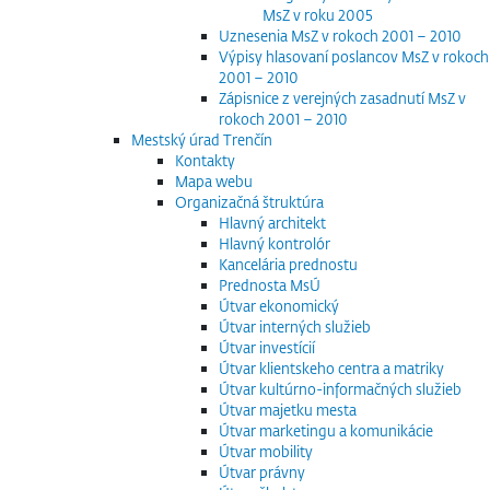
MsZ v roku 2005
Uznesenia MsZ v rokoch 2001 – 2010
Výpisy hlasovaní poslancov MsZ v rokoch
2001 – 2010
Zápisnice z verejných zasadnutí MsZ v
rokoch 2001 – 2010
Mestský úrad Trenčín
Kontakty
Mapa webu
Organizačná štruktúra
Hlavný architekt
Hlavný kontrolór
Kancelária prednostu
Prednosta MsÚ
Útvar ekonomický
Útvar interných služieb
Útvar investícií
Útvar klientskeho centra a matriky
Útvar kultúrno-informačných služieb
Útvar majetku mesta
Útvar marketingu a komunikácie
Útvar mobility
Útvar právny