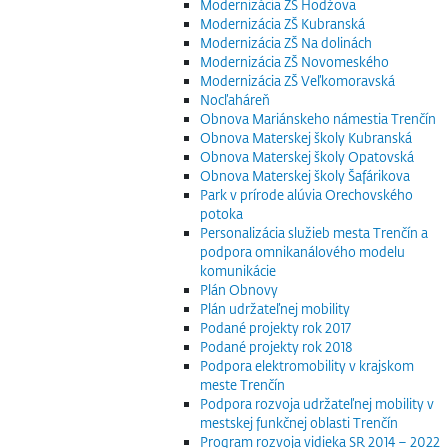
Modernizácia ZŠ Hodžova
Modernizácia ZŠ Kubranská
Modernizácia ZŠ Na dolinách
Modernizácia ZŠ Novomeského
Modernizácia ZŠ Veľkomoravská
Nocľaháreň
Obnova Mariánskeho námestia Trenčín
Obnova Materskej školy Kubranská
Obnova Materskej školy Opatovská
Obnova Materskej školy Šafárikova
Park v prírode alúvia Orechovského
potoka
Personalizácia služieb mesta Trenčín a
podpora omnikanálového modelu
komunikácie
Plán Obnovy
Plán udržateľnej mobility
Podané projekty rok 2017
Podané projekty rok 2018
Podpora elektromobility v krajskom
meste Trenčín
Podpora rozvoja udržateľnej mobility v
mestskej funkčnej oblasti Trenčín
Program rozvoja vidieka SR 2014 – 2022