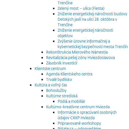
Trenčíne
Zelený most – ulica (Fiesta)
Zníženie energetickej náročnosti budovy
Detských jaslí na ulici 28. októbra v
Trenčíne
Zníženie energetickej náročnosti
objektov
Zvýšenie úrovne informačnej a
kybernetickej bezpečnosti mesta Trenčín
Rekonštrukcia Mierového Námestia
Revitalizácia pešej zóny Hviezdoslavova
Zásobník investícií
Klientske centrum
Agenda Klientskeho centra
Trvalé bydlisko
Kultúra a voľný čas
Bohoslužby
Kultúrne strediská
Pódiá a mobiliár
Kultúrno-kreatívne centrum Hviezda
Informácie o spracúvaní osobných
údajov CKKP Hviezda
Pripravované workshopy
Pýtate sa – odpovedáme