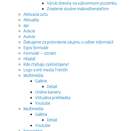
Výrub dreviny na súkromnom pozemku
Zriadenie studne maloodberateľom
Aktivacia uctu
Aktuality
api
Aukcie
Aukcie
Ďakujeme za potvrdenie záujmu o odber informácií
Egov formulár
Formulár – oznam
Hľadať
Kde chýbajú cyklostojany?
Logo a erb mesta Trenčín
Multimédia
Galérie
Detail
Online kamery
Virtuálna prehliadka
Youtube
Multimedia
Galéria
Detail
Youtube
Newsletter