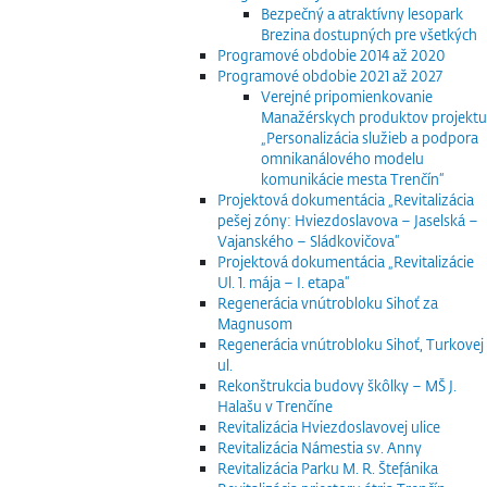
Bezpečný a atraktívny lesopark
Brezina dostupných pre všetkých
Programové obdobie 2014 až 2020
Programové obdobie 2021 až 2027
Verejné pripomienkovanie
Manažérskych produktov projektu
„Personalizácia služieb a podpora
omnikanálového modelu
komunikácie mesta Trenčín“
Projektová dokumentácia „Revitalizácia
pešej zóny: Hviezdoslavova – Jaselská –
Vajanského – Sládkovičova“
Projektová dokumentácia „Revitalizácie
Ul. 1. mája – I. etapa“
Regenerácia vnútrobloku Sihoť za
Magnusom
Regenerácia vnútrobloku Sihoť, Turkovej
ul.
Rekonštrukcia budovy škôlky – MŠ J.
Halašu v Trenčíne
Revitalizácia Hviezdoslavovej ulice
Revitalizácia Námestia sv. Anny
Revitalizácia Parku M. R. Štefánika