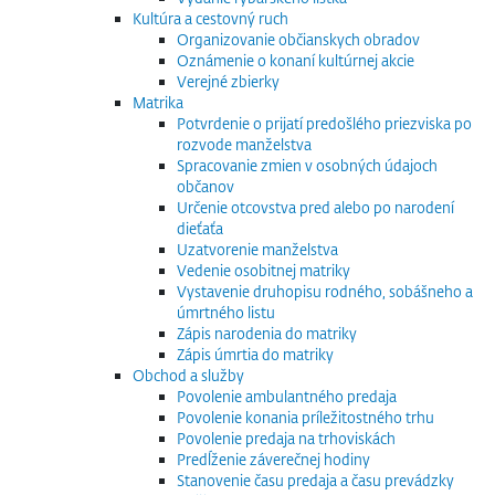
Kultúra a cestovný ruch
Organizovanie občianskych obradov
Oznámenie o konaní kultúrnej akcie
Verejné zbierky
Matrika
Potvrdenie o prijatí predošlého priezviska po
rozvode manželstva
Spracovanie zmien v osobných údajoch
občanov
Určenie otcovstva pred alebo po narodení
dieťaťa
Uzatvorenie manželstva
Vedenie osobitnej matriky
Vystavenie druhopisu rodného, sobášneho a
úmrtného listu
Zápis narodenia do matriky
Zápis úmrtia do matriky
Obchod a služby
Povolenie ambulantného predaja
Povolenie konania príležitostného trhu
Povolenie predaja na trhoviskách
Predĺženie záverečnej hodiny
Stanovenie času predaja a času prevádzky