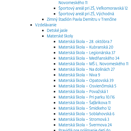
Novomeského 11
Športový areál pri ZŠ, Veľkomoravská 12
Športový areál pri ZŠ, Východná
Zimný štadión Pavla Demitru v Trenčíne
Vzdelávanie
Detské jasle
Materské školy
Materská škola – 28. októbra 7
Materská škola – Kubranská 20
Materská škola – Legionárska 37
Materská škola – Medňanského 34
Materská škola – MŠ L. Novomeského 11
Materská škola – Na dolinách 27
Materská škola – Niva 9
Materská škola – Opatovská 39
Materská škola – Osvienčimská 5
Materská škola – Považská 1
Materská škola – Pri parku 10/16
Materská škola – Šafárikova 11
Materská škola – Šmidkeho 12
Materská škola – Soblahovská 6
Materská škola – Stromová 3
Materská škola – Švermova 24
Pravidlá pre prijímanie detí do