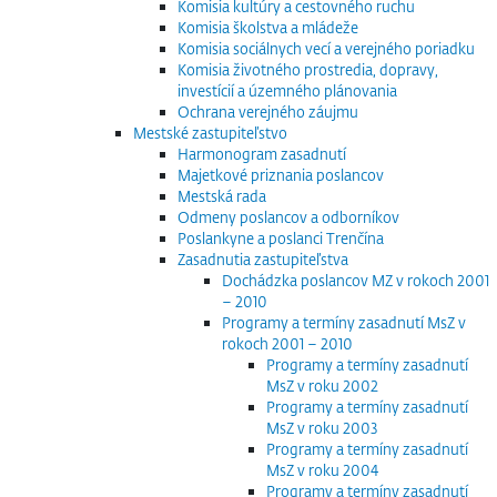
Komisia kultúry a cestovného ruchu
Komisia školstva a mládeže
Komisia sociálnych vecí a verejného poriadku
Komisia životného prostredia, dopravy,
investícií a územného plánovania
Ochrana verejného záujmu
Mestské zastupiteľstvo
Harmonogram zasadnutí
Majetkové priznania poslancov
Mestská rada
Odmeny poslancov a odborníkov
Poslankyne a poslanci Trenčína
Zasadnutia zastupiteľstva
Dochádzka poslancov MZ v rokoch 2001
– 2010
Programy a termíny zasadnutí MsZ v
rokoch 2001 – 2010
Programy a termíny zasadnutí
MsZ v roku 2002
Programy a termíny zasadnutí
MsZ v roku 2003
Programy a termíny zasadnutí
MsZ v roku 2004
Programy a termíny zasadnutí