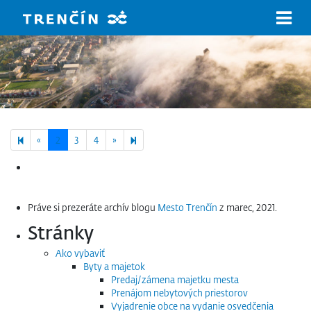
Prejsť na hlavný obsah
Previous page
Next page
8
«
2
3
4
»
Hľadať:
Práve si prezeráte archív blogu
Mesto Trenčín
z marec, 2021.
Stránky
Ako vybaviť
Byty a majetok
Predaj/zámena majetku mesta
Prenájom nebytových priestorov
Vyjadrenie obce na vydanie osvedčenia