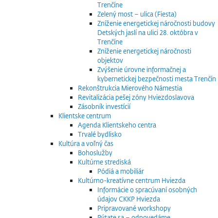
Trenčíne
Zelený most – ulica (Fiesta)
Zníženie energetickej náročnosti budovy
Detských jaslí na ulici 28. októbra v
Trenčíne
Zníženie energetickej náročnosti
objektov
Zvýšenie úrovne informačnej a
kybernetickej bezpečnosti mesta Trenčín
Rekonštrukcia Mierového Námestia
Revitalizácia pešej zóny Hviezdoslavova
Zásobník investícií
Klientske centrum
Agenda Klientskeho centra
Trvalé bydlisko
Kultúra a voľný čas
Bohoslužby
Kultúrne strediská
Pódiá a mobiliár
Kultúrno-kreatívne centrum Hviezda
Informácie o spracúvaní osobných
údajov CKKP Hviezda
Pripravované workshopy
Pýtate sa – odpovedáme