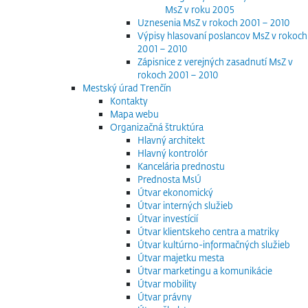
MsZ v roku 2005
Uznesenia MsZ v rokoch 2001 – 2010
Výpisy hlasovaní poslancov MsZ v rokoch
2001 – 2010
Zápisnice z verejných zasadnutí MsZ v
rokoch 2001 – 2010
Mestský úrad Trenčín
Kontakty
Mapa webu
Organizačná štruktúra
Hlavný architekt
Hlavný kontrolór
Kancelária prednostu
Prednosta MsÚ
Útvar ekonomický
Útvar interných služieb
Útvar investícií
Útvar klientskeho centra a matriky
Útvar kultúrno-informačných služieb
Útvar majetku mesta
Útvar marketingu a komunikácie
Útvar mobility
Útvar právny