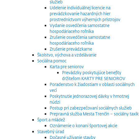
služieb
Udelenie individuálnej licencie na
prevádzkovanie hazardných hier
prostredníctvom výherných prístrojov
Vydanie osvedčenia samostatne
hospodáriaceho roľníka
Zrušenie osvedčenia samostatne
hospodáriaceho roľníka
Zrušenie prevádzkarne
Školstvo, výchova a vzdelávanie
Sociálna pomoc
Karta pre seniorov
Prevádzky poskytujúce benefity
držiteľom KARTY PRE SENIOROV
Poradenstvo k žiadostiam v oblasti sociálnych
vecí
Poskytnutie jednorazovej dávky v hmotnej
núdzi
Postup pri zabezpečovaní sociálnych služieb
Prepravná služba Mesta Trenčín – sociálny taxík
Šport a mládež
Oznámenie o konaní športovej akcie
Stavebný úrad
Dočasné užívanie stavby