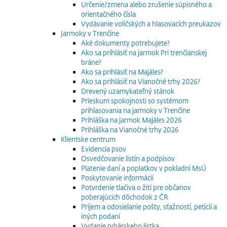
Určenie/zmena alebo zrušenie súpisného a
orientačného čísla
Vydávanie voličských a hlasovacích preukazov
Jarmoky v Trenčíne
Aké dokumenty potrebujete?
Ako sa prihlásiť na jarmok Pri trenčianskej
bráne?
Ako sa prihlásiť na Majáles?
Ako sa prihlásiť na Vianočné trhy 2026?
Drevený uzamykateľný stánok
Prieskum spokojnosti so systémom
prihlasovania na jarmoky v Trenčíne
Prihláška na jarmok Majáles 2026
Prihláška na Vianočné trhy 2026
Klientske centrum
Evidencia psov
Osvedčovanie listín a podpisov
Platenie daní a poplatkov v pokladni MsÚ
Poskytovanie informácií
Potvrdenie tlačiva o žití pre občanov
poberajúcich dôchodok z ČR
Príjem a odosielanie pošty, sťažností, petícií a
iných podaní
Vydanie rybárskeho lístka