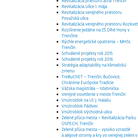
Revitalizácia priestoru átria Trenčín
Revitalizácia Ulice 1. mája
Revitalizácia verejného priestoru
Považská ulica
Revitalizácia verejného priestoru Rozkvet
Rozšírenie jedálne na ZŠ Dlhé Hony v
Trenčíne
Rýchle energetické opatrenia – MHSL
Trenčín
Schválené projekty rok 2015
Schválené projekty rok 2016
Stratégia adaptability na klimatickú
zmenu
TreBuChET – Trenčín, Bučovice,
Chránime Európske Tradície
Vážska magistrála – Istebnícka
Verejné osvetlenie v meste Trenčín
Vnútroblok na Ul. J. Halašu
Vnútroblok Pádivec
Vnútroblok Východná ulica
Zelené pľúca mesta – Revitalizácia Parku
ÚSPECH, Trenčín
Zelené pľúca mesta – vysoko vzrastlé
a alejové stromy a kry vo verejnej zeleni v