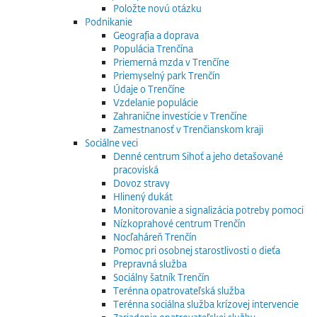
Položte novú otázku
Podnikanie
Geografia a doprava
Populácia Trenčína
Priemerná mzda v Trenčíne
Priemyselný park Trenčín
Údaje o Trenčíne
Vzdelanie populácie
Zahranične investície v Trenčíne
Zamestnanosť v Trenčianskom kraji
Sociálne veci
Denné centrum Sihoť a jeho detašované
pracoviská
Dovoz stravy
Hlinený dukát
Monitorovanie a signalizácia potreby pomoci
Nízkoprahové centrum Trenčín
Nocľaháreň Trenčín
Pomoc pri osobnej starostlivosti o dieťa
Prepravná služba
Sociálny šatník Trenčín
Terénna opatrovateľská služba
Terénna sociálna služba krízovej intervencie