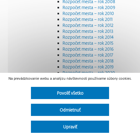
Rozpočet mesta – rok 2008
Rozpočet mesta – rok 2009
Rozpočet mesta – rok 2010
Rozpočet mesta – rok 2011
Rozpočet mesta – rok 2012
Rozpočet mesta – rok 2013
Rozpočet mesta – rok 2014
Rozpočet mesta – rok 2015
Rozpočet mesta – rok 2016
Rozpočet mesta – rok 2017
Rozpočet mesta – rok 2018
Rozpočet mesta – rok 2019
Rozpočet mesta – rok 2020
Na prevádzkovanie webu a analýzu návštevnosti používame súbory cookies.
Rozpočet mesta – rok 2021
Rozpočet mesta – rok 2022
Rozpočet mesta – rok 2023
Povoliť všetko
Rozpočet mesta – rok 2024
Rozpočet mesta – rok 2025
Rozpočet mesta – rok 2026
Odmietnuť
Smernice a dokumenty
Strategické dokumenty
Transparentnosť a výdavky na štátnu reklamu
Upraviť
Úradná tabuľa
Všeobecne záväzné nariadenia – VZN