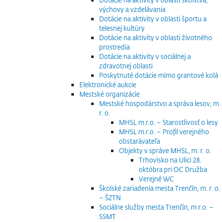
výchovy a vzdelávania
Dotácie na aktivity v oblasti športu a
telesnej kultúry
Dotácie na aktivity v oblasti životného
prostredia
Dotácie na aktivity v sociálnej a
zdravotnej oblasti
Poskytnuté dotácie mimo grantové kolá
Elektronické aukcie
Mestské organizácie
Mestské hospodárstvo a správa lesov, m.
r. o.
MHSL m.r.o. – Starostlivosť o lesy
MHSL m.r.o. – Profil verejného
obstarávateľa
Objekty v správe MHSL, m. r. o.
Trhovisko na Ulici 28.
októbra pri OC Družba
Verejné WC
Školské zariadenia mesta Trenčín, m. r. o.
– ŠZTN
Sociálne služby mesta Trenčín, m.r.o. –
SSMT