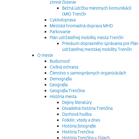
zimné čistenie
Bežná údržba miestnych komunikácií
(MK) Trenčín
Cyklodoprava
Mestská hromadná doprava MHD
Parkovanie
Plán udržateľnej mobility mesta Trenčín
Prieskum dopravného správania pre Plán
udržateľnej mestskej mobility Trenčín
O meste
Budúcnosť
Civilná ochrana
Členstvo v samosprávnych organizáciách
Demografia
Geografia
Geografia Trenčína
História mesta
Dejiny literatúry
Divadelná história Trenčína
Dychová hudba
Folklór, vtedy a dnes
História fotografie
História Trenčína
História Trenčína v číslach