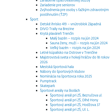
Zariadenie opatrovateľskej služby
Zariadenie pre seniorov
Zvýhodnenia pre osoby s ťažkým zdravotným
postihnutím (ŤZP)
Šport
Detské ihrisko 419 – vnútroblok Západná
DIVO Traily na Brezine
Krytá plaváreň Trenčín
Malý bazén – rozpis na jún 2024
Sauna ženy, muži – rozpis na jún 2024
Veľký bazén – rozpis na jún 2024
Letné kúpalisko na Ostrove v Trenčíne
Majstrovstvá sveta v hokeji hráčov do 18 rokov
2026
Mestská športová hala
Nábory do športových klubov
Nominácia na športovca roka 2025
Pumptrack
Skatepark
Športové areály na školách
Športový areál pri ZŠ, Bezručova ul.
Športový areál pri ZŠ, Dlhé Hony
Športový areál pri ZŠ, Hodžova 37
Športový areál pri ZŠ, Ul. L.