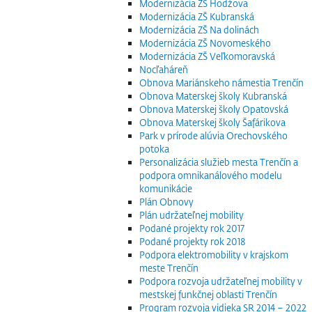
Modernizácia ZŠ Hodžova
Modernizácia ZŠ Kubranská
Modernizácia ZŠ Na dolinách
Modernizácia ZŠ Novomeského
Modernizácia ZŠ Veľkomoravská
Nocľaháreň
Obnova Mariánskeho námestia Trenčín
Obnova Materskej školy Kubranská
Obnova Materskej školy Opatovská
Obnova Materskej školy Šafárikova
Park v prírode alúvia Orechovského
potoka
Personalizácia služieb mesta Trenčín a
podpora omnikanálového modelu
komunikácie
Plán Obnovy
Plán udržateľnej mobility
Podané projekty rok 2017
Podané projekty rok 2018
Podpora elektromobility v krajskom
meste Trenčín
Podpora rozvoja udržateľnej mobility v
mestskej funkčnej oblasti Trenčín
Program rozvoja vidieka SR 2014 – 2022