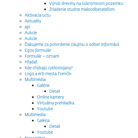
Výrub dreviny na súkromnom pozemku
Zriadenie studne maloodberateľom
Aktivacia uctu
Aktuality
api
Aukcie
Aukcie
Ďakujeme za potvrdenie záujmu o odber informácií
Egov formulár
Formulár – oznam
Hľadať
Kde chýbajú cyklostojany?
Logo a erb mesta Trenčín
Multimédia
Galérie
Detail
Online kamery
Virtuálna prehliadka
Youtube
Multimedia
Galéria
Detail
Youtube
Newsletter