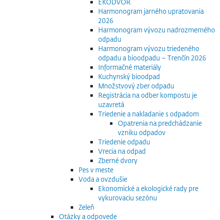
EKODVOR
Harmonogram jarného upratovania
2026
Harmonogram vývozu nadrozmerného
odpadu
Harmonogram vývozu triedeného
odpadu a bioodpadu – Trenčín 2026
Informačné materiály
Kuchynský bioodpad
Množstvový zber odpadu
Registrácia na odber kompostu je
uzavretá
Triedenie a nakladanie s odpadom
Opatrenia na predchádzanie
vzniku odpadov
Triedenie odpadu
Vrecia na odpad
Zberné dvory
Pes v meste
Voda a ovzdušie
Ekonomické a ekologické rady pre
vykurovaciu sezónu
Zeleň
Otázky a odpovede