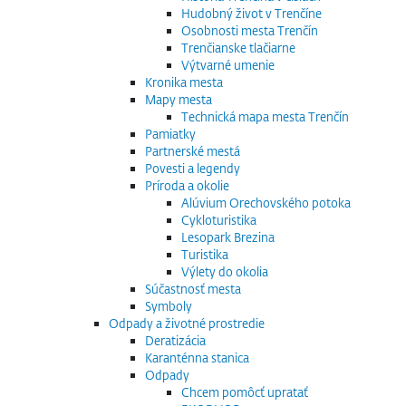
Hudobný život v Trenčíne
Osobnosti mesta Trenčín
Trenčianske tlačiarne
Výtvarné umenie
Kronika mesta
Mapy mesta
Technická mapa mesta Trenčín
Pamiatky
Partnerské mestá
Povesti a legendy
Príroda a okolie
Alúvium Orechovského potoka
Cykloturistika
Lesopark Brezina
Turistika
Výlety do okolia
Súčastnosť mesta
Symboly
Odpady a životné prostredie
Deratizácia
Karanténna stanica
Odpady
Chcem pomôcť upratať