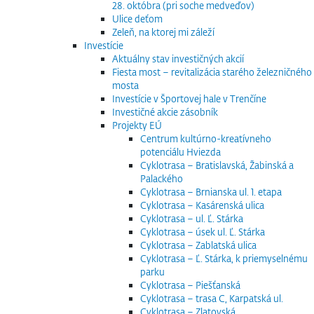
28. októbra (pri soche medveďov)
Ulice deťom
Zeleň, na ktorej mi záleží
Investície
Aktuálny stav investičných akcií
Fiesta most – revitalizácia starého železničného
mosta
Investície v Športovej hale v Trenčíne
Investičné akcie zásobník
Projekty EÚ
Centrum kultúrno-kreatívneho
potenciálu Hviezda
Cyklotrasa – Bratislavská, Žabinská a
Palackého
Cyklotrasa – Brnianska ul. 1. etapa
Cyklotrasa – Kasárenská ulica
Cyklotrasa – ul. Ľ. Stárka
Cyklotrasa – úsek ul. Ľ. Stárka
Cyklotrasa – Zablatská ulica
Cyklotrasa – Ľ. Stárka, k priemyselnému
parku
Cyklotrasa – Piešťanská
Cyklotrasa – trasa C, Karpatská ul.
Cyklotrasa – Zlatovská