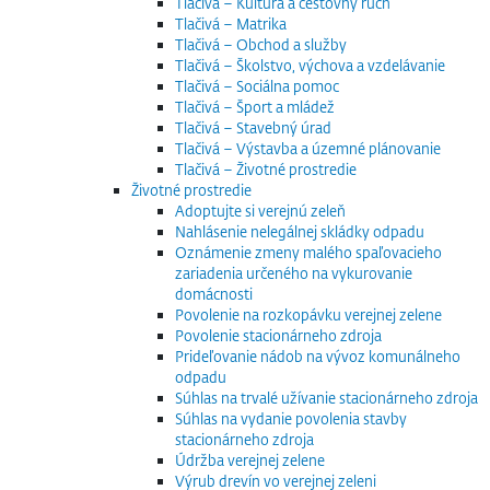
Tlačivá – Kultúra a cestovný ruch
Tlačivá – Matrika
Tlačivá – Obchod a služby
Tlačivá – Školstvo, výchova a vzdelávanie
Tlačivá – Sociálna pomoc
Tlačivá – Šport a mládež
Tlačivá – Stavebný úrad
Tlačivá – Výstavba a územné plánovanie
Tlačivá – Životné prostredie
Životné prostredie
Adoptujte si verejnú zeleň
Nahlásenie nelegálnej skládky odpadu
Oznámenie zmeny malého spaľovacieho
zariadenia určeného na vykurovanie
domácnosti
Povolenie na rozkopávku verejnej zelene
Povolenie stacionárneho zdroja
Prideľovanie nádob na vývoz komunálneho
odpadu
Súhlas na trvalé užívanie stacionárneho zdroja
Súhlas na vydanie povolenia stavby
stacionárneho zdroja
Údržba verejnej zelene
Výrub drevín vo verejnej zeleni