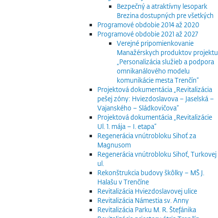
Bezpečný a atraktívny lesopark
Brezina dostupných pre všetkých
Programové obdobie 2014 až 2020
Programové obdobie 2021 až 2027
Verejné pripomienkovanie
Manažérskych produktov projektu
„Personalizácia služieb a podpora
omnikanálového modelu
komunikácie mesta Trenčín“
Projektová dokumentácia „Revitalizácia
pešej zóny: Hviezdoslavova – Jaselská –
Vajanského – Sládkovičova“
Projektová dokumentácia „Revitalizácie
Ul. 1. mája – I. etapa“
Regenerácia vnútrobloku Sihoť za
Magnusom
Regenerácia vnútrobloku Sihoť, Turkovej
ul.
Rekonštrukcia budovy škôlky – MŠ J.
Halašu v Trenčíne
Revitalizácia Hviezdoslavovej ulice
Revitalizácia Námestia sv. Anny
Revitalizácia Parku M. R. Štefánika