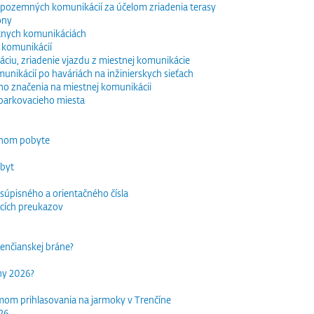
e pozemných komunikácií za účelom zriadenia terasy
óny
tnych komunikáciách
 komunikácií
ciu, zriadenie vjazdu z miestnej komunikácie
nikácií po haváriách na inžinierskych sieťach
o značenia na miestnej komunikácii
parkovacieho miesta
dnom pobyte
obyt
súpisného a orientačného čísla
acích preukazov
trenčianskej bráne?
rhy 2026?
mom prihlasovania na jarmoky v Trenčíne
026