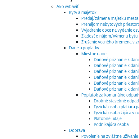
Ako vybaviť
Byty a majetok
Predaj/zámena majetku mesta
Prenájom nebytových priestor
Vyjadrenie obce na vydanie os
Žiadosť o nájom/výmenu bytu v
Zrušenie vecného bremena v zm
Dane a poplatky
Miestne dane
Daňové priznanie k dani
Daňové priznanie k dani
Daňové priznanie k dani
Daňové priznanie k dani
Daňové priznanie k dani
Daňové priznanie k dan
Poplatok za komunálne odpad
Drobné stavebné odpa
Fyzická osoba platiaca 
Fyzická osoba žijúca v
Platobné údaje
Podnikajúca osoba
Doprava
Povolenie na zvláštne užívani