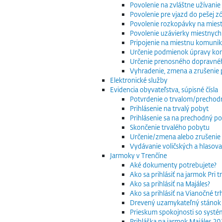
Povolenie na zvláštne užívani
Povolenie pre vjazd do pešej z
Povolenie rozkopávky na mies
Povolenie uzávierky miestnych
Pripojenie na miestnu komuniká
Určenie podmienok úpravy komu
Určenie prenosného dopravnéh
Vyhradenie, zmena a zrušenie 
Elektronické služby
Evidencia obyvateľstva, súpisné čísla
Potvrdenie o trvalom/precho
Prihlásenie na trvalý pobyt
Prihlásenie sa na prechodný p
Skončenie trvalého pobytu
Určenie/zmena alebo zrušenie 
Vydávanie voličských a hlasov
Jarmoky v Trenčíne
Aké dokumenty potrebujete?
Ako sa prihlásiť na jarmok Pri 
Ako sa prihlásiť na Majáles?
Ako sa prihlásiť na Vianočné t
Drevený uzamykateľný stánok
Prieskum spokojnosti so systé
Prihláška na jarmok Majáles 2