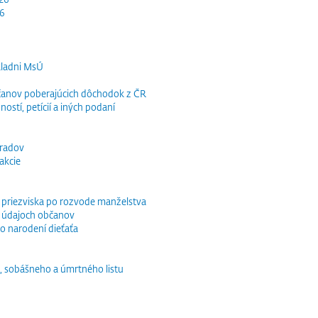
26
kladni MsÚ
občanov poberajúcich dôchodok z ČR
ností, petícií a iných podaní
bradov
akcie
o priezviska po rozvode manželstva
 údajoch občanov
o narodení dieťaťa
, sobášneho a úmrtného listu