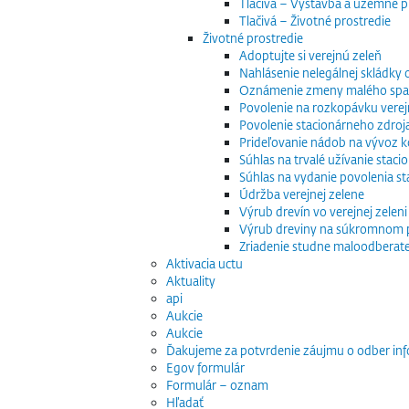
Tlačivá – Výstavba a územné p
Tlačivá – Životné prostredie
Životné prostredie
Adoptujte si verejnú zeleň
Nahlásenie nelegálnej skládky
Oznámenie zmeny malého spaľo
Povolenie na rozkopávku verej
Povolenie stacionárneho zdroj
Prideľovanie nádob na vývoz
Súhlas na trvalé užívanie stac
Súhlas na vydanie povolenia s
Údržba verejnej zelene
Výrub drevín vo verejnej zeleni
Výrub dreviny na súkromnom
Zriadenie studne maloodberat
Aktivacia uctu
Aktuality
api
Aukcie
Aukcie
Ďakujeme za potvrdenie záujmu o odber inf
Egov formulár
Formulár – oznam
Hľadať