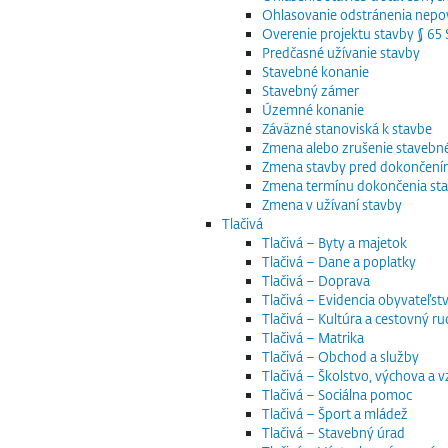
Ohlasovanie odstránenia nepov
Overenie projektu stavby § 6
Predčasné užívanie stavby
Stavebné konanie
Stavebný zámer
Územné konanie
Záväzné stanoviská k stavbe
Zmena alebo zrušenie staveb
Zmena stavby pred dokončen
Zmena termínu dokončenia st
Zmena v užívaní stavby
Tlačivá
Tlačivá – Byty a majetok
Tlačivá – Dane a poplatky
Tlačivá – Doprava
Tlačivá – Evidencia obyvateľstv
Tlačivá – Kultúra a cestovný ru
Tlačivá – Matrika
Tlačivá – Obchod a služby
Tlačivá – Školstvo, výchova a 
Tlačivá – Sociálna pomoc
Tlačivá – Šport a mládež
Tlačivá – Stavebný úrad