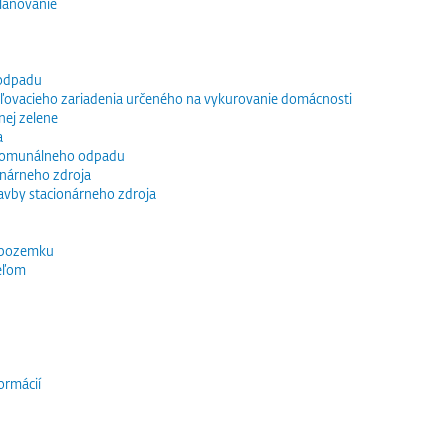
lánovanie
 odpadu
vacieho zariadenia určeného na vykurovanie domácnosti
nej zelene
a
 komunálneho odpadu
ionárneho zdroja
tavby stacionárneho zdroja
 pozemku
eľom
ormácií