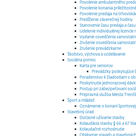
Povolenie ambulantného preda
Povolenie konania príležitostn
Povolenie predaja na trhoviská
Predĺženie záverečnej hodiny
Stanovenie času predaja a času
Udelenie individuálnej licenci
Vydanie osvedčenia samostatn
Zrušenie osvedčenia samostat
Zrušenie prevádzkarne
Školstvo, výchova a vzdelávanie
Sociálna pomoc
Karta pre seniorov
Prevádzky poskytujúce
Poradenstvo k žiadostiam v obla
Poskytnutie jednorazovej dávk
Postup pri zabezpečovaní sociá
Prepravná služba Mesta Trenčín
Šport a mládež
Oznámenie o konaní športovej 
Stavebný úrad
Dočasné užívanie stavby
Kolaudácia stavby § 66 a 67 S
Kolaudačné rozhodnutie
Ohlásenie stavieb a stavebnýc