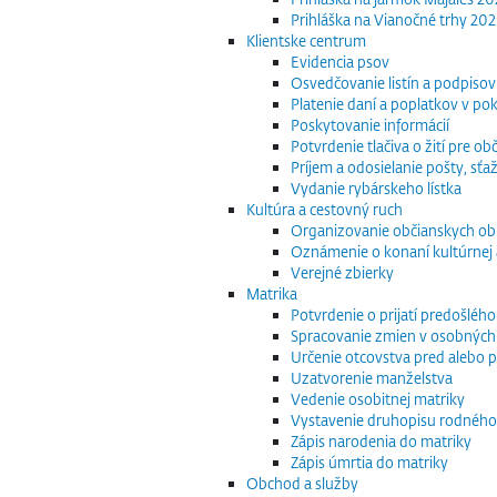
Prihláška na Vianočné trhy 20
Klientske centrum
Evidencia psov
Osvedčovanie listín a podpisov
Platenie daní a poplatkov v po
Poskytovanie informácií
Potvrdenie tlačiva o žití pre 
Príjem a odosielanie pošty, sťaž
Vydanie rybárskeho lístka
Kultúra a cestovný ruch
Organizovanie občianskych o
Oznámenie o konaní kultúrnej 
Verejné zbierky
Matrika
Potvrdenie o prijatí predošléh
Spracovanie zmien v osobných
Určenie otcovstva pred alebo p
Uzatvorenie manželstva
Vedenie osobitnej matriky
Vystavenie druhopisu rodného
Zápis narodenia do matriky
Zápis úmrtia do matriky
Obchod a služby