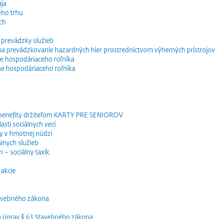
ja
ého trhu
ch
 prevádzky služieb
e na prevádzkovanie hazardných hier prostredníctvom výherných prístrojov
e hospodáriaceho roľníka
ne hospodáriaceho roľníka
 benefity držiteľom KARTY PRE SENIOROV
sti sociálnych vecí
y v hmotnej núdzi
lnych služieb
 – sociálny taxík
akcie
tavebného zákona
h úprav § 63 Stavebného zákona