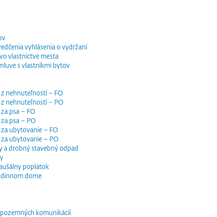
ov
vedčenia vyhlásenia o vydržaní
o vlastníctve mesta
luve s vlastníkmi bytov
 z nehnuteľností – FO
 z nehnuteľností – PO
 za psa – FO
 za psa – PO
 za ubytovanie – FO
i za ubytovanie – PO
y a drobný stavebný odpad
dy
paušálny poplatok
 rodinnom dome
e pozemných komunikácií