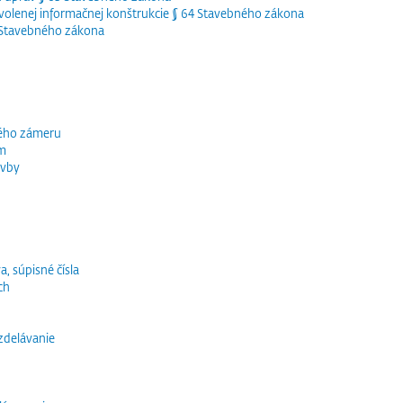
olenej informačnej konštrukcie § 64 Stavebného zákona
5 Stavebného zákona
ného zámeru
ím
avby
a, súpisné čísla
ch
vzdelávanie