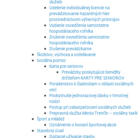
služieb
Udelenie individuálnej licencie na
prevádzkovanie hazardných hier
prostredníctvom výherných prístrojov
Vydanie osvedčenia samostatne
hospodáriaceho roľníka
Zrušenie osvedčenia samostatne
hospodáriaceho roľníka
Zrušenie prevádzkarne
Školstvo, výchova a vzdelávanie
Sociálna pomoc
Karta pre seniorov
Prevádzky poskytujúce benefity
držiteľom KARTY PRE SENIOROV
Poradenstvo k žiadostiam v oblasti sociálnych
vecí
Poskytnutie jednorazovej dávky v hmotnej
núdzi
Postup pri zabezpečovaní sociálnych služieb
Prepravná služba Mesta Trenčín – sociálny taxík
Šport a mládež
Oznámenie o konaní športovej akcie
Stavebný úrad
Dočasné užívanie stavby