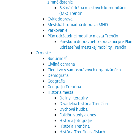
zimné čistenie
Bežná údržba miestnych komunikácií
(MK) Trenčín
Cyklodoprava
Mestská hromadná doprava MHD
Parkovanie
Plán udržateľnej mobility mesta Trenčín
Prieskum dopravného správania pre Plán
udržateľnej mestskej mobility Trenčín
O meste
Budúcnosť
Civilná ochrana
Členstvo v samosprávnych organizáciách
Demografia
Geografia
Geografia Trenčína
História mesta
Dejiny literatúry
Divadelná história Trenčína
Dychová hudba
Folklór, vtedy a dnes
História fotografie
História Trenčína
História Trenčína v číslach