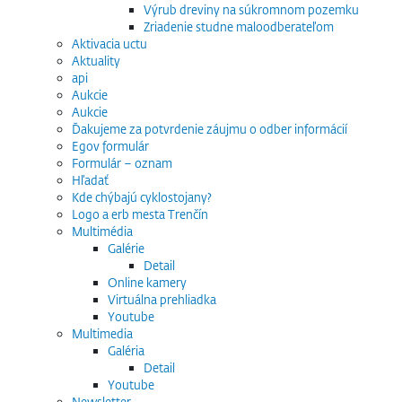
Výrub dreviny na súkromnom pozemku
Zriadenie studne maloodberateľom
Aktivacia uctu
Aktuality
api
Aukcie
Aukcie
Ďakujeme za potvrdenie záujmu o odber informácií
Egov formulár
Formulár – oznam
Hľadať
Kde chýbajú cyklostojany?
Logo a erb mesta Trenčín
Multimédia
Galérie
Detail
Online kamery
Virtuálna prehliadka
Youtube
Multimedia
Galéria
Detail
Youtube
Newsletter