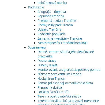
Položte novú otázku
Podnikanie
Geografia a doprava
Populácia Trenčína
Priemerná mzda v Trenčíne
Priemyselný park Trenčín
Údaje o Trenčíne
Vzdelanie populácie
Zahranične investície v Trenčíne
Zamestnanosť v Trenčianskom kraji
Sociálne veci
Denné centrum Sihoť a jeho detašované
pracoviská
Dovoz stravy
Hlinený dukát
Monitorovanie a signalizácia potreby pomoci
Nízkoprahové centrum Trenčín
Nocľaháreň Trenčín
Pomoc pri osobnej starostlivosti o dieťa
Prepravná služba
Sociálny šatník Trenčín
Terénna opatrovateľská služba
Terénna sociálna služba krízovej intervencie