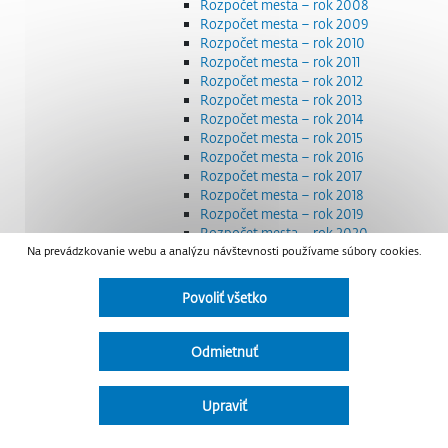
Rozpočet mesta – rok 2008
Rozpočet mesta – rok 2009
Rozpočet mesta – rok 2010
Rozpočet mesta – rok 2011
Rozpočet mesta – rok 2012
Rozpočet mesta – rok 2013
Rozpočet mesta – rok 2014
Rozpočet mesta – rok 2015
Rozpočet mesta – rok 2016
Rozpočet mesta – rok 2017
Rozpočet mesta – rok 2018
Rozpočet mesta – rok 2019
Rozpočet mesta – rok 2020
Na prevádzkovanie webu a analýzu návštevnosti používame súbory cookies.
Rozpočet mesta – rok 2021
Rozpočet mesta – rok 2022
Rozpočet mesta – rok 2023
Povoliť všetko
Rozpočet mesta – rok 2024
Rozpočet mesta – rok 2025
Rozpočet mesta – rok 2026
Odmietnuť
Smernice a dokumenty
Strategické dokumenty
Transparentnosť a výdavky na štátnu reklamu
Upraviť
Úradná tabuľa
Všeobecne záväzné nariadenia – VZN