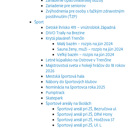
Zariadenie opatrovateľskej služby
Zariadenie pre seniorov
Zvýhodnenia pre osoby s ťažkým zdravotným
postihnutím (ŤZP)
Šport
Detské ihrisko 419 – vnútroblok Západná
DIVO Traily na Brezine
Krytá plaváreň Trenčín
Malý bazén – rozpis na jún 2024
Sauna ženy, muži – rozpis na jún 2024
Veľký bazén – rozpis na jún 2024
Letné kúpalisko na Ostrove v Trenčíne
Majstrovstvá sveta v hokeji hráčov do 18 rokov
2026
Mestská športová hala
Nábory do športových klubov
Nominácia na športovca roka 2025
Pumptrack
Skatepark
Športové areály na školách
Športový areál pri ZŠ, Bezručova ul.
Športový areál pri ZŠ, Dlhé Hony
Športový areál pri ZŠ, Hodžova 37
Športový areál pri ZŠ, Ul. L.