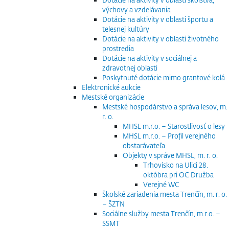
výchovy a vzdelávania
Dotácie na aktivity v oblasti športu a
telesnej kultúry
Dotácie na aktivity v oblasti životného
prostredia
Dotácie na aktivity v sociálnej a
zdravotnej oblasti
Poskytnuté dotácie mimo grantové kolá
Elektronické aukcie
Mestské organizácie
Mestské hospodárstvo a správa lesov, m.
r. o.
MHSL m.r.o. – Starostlivosť o lesy
MHSL m.r.o. – Profil verejného
obstarávateľa
Objekty v správe MHSL, m. r. o.
Trhovisko na Ulici 28.
októbra pri OC Družba
Verejné WC
Školské zariadenia mesta Trenčín, m. r. o.
– ŠZTN
Sociálne služby mesta Trenčín, m.r.o. –
SSMT