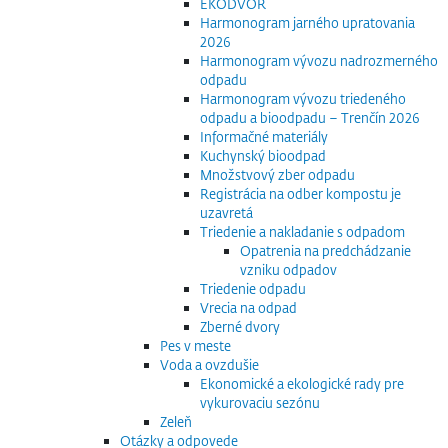
EKODVOR
Harmonogram jarného upratovania
2026
Harmonogram vývozu nadrozmerného
odpadu
Harmonogram vývozu triedeného
odpadu a bioodpadu – Trenčín 2026
Informačné materiály
Kuchynský bioodpad
Množstvový zber odpadu
Registrácia na odber kompostu je
uzavretá
Triedenie a nakladanie s odpadom
Opatrenia na predchádzanie
vzniku odpadov
Triedenie odpadu
Vrecia na odpad
Zberné dvory
Pes v meste
Voda a ovzdušie
Ekonomické a ekologické rady pre
vykurovaciu sezónu
Zeleň
Otázky a odpovede