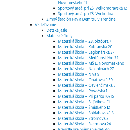
Novomeského 11
Športový areál pri ZŠ, Veľkomoravská 12
Športový areál pri ZŠ, Východná
Zimný štadión Pavla Demitru v Trenčíne
Vzdelávanie
Detské jasle
Materské školy
Materská škola – 28. októbra 7
Materská škola – Kubranská 20
Materská škola – Legionárska 37
Materská škola – Medňanského 34
Materská škola – MŠ L. Novomeského 11
Materská škola – Na dolinách 27
Materská škola – Niva 9
Materská škola – Opatovská 39
Materská škola – Osvienčimská 5
Materská škola – Považská 1
Materská škola – Pri parku 10/16
Materská škola – Šafárikova 11
Materská škola – Šmidkeho 12
Materská škola – Soblahovská 6
Materská škola – Stromová 3
Materská škola – Švermova 24
Pravidlá pre prijímanie detí do