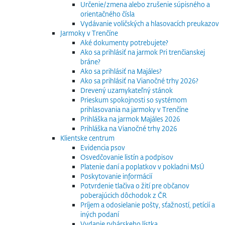
Určenie/zmena alebo zrušenie súpisného a
orientačného čísla
Vydávanie voličských a hlasovacích preukazov
Jarmoky v Trenčíne
Aké dokumenty potrebujete?
Ako sa prihlásiť na jarmok Pri trenčianskej
bráne?
Ako sa prihlásiť na Majáles?
Ako sa prihlásiť na Vianočné trhy 2026?
Drevený uzamykateľný stánok
Prieskum spokojnosti so systémom
prihlasovania na jarmoky v Trenčíne
Prihláška na jarmok Majáles 2026
Prihláška na Vianočné trhy 2026
Klientske centrum
Evidencia psov
Osvedčovanie listín a podpisov
Platenie daní a poplatkov v pokladni MsÚ
Poskytovanie informácií
Potvrdenie tlačiva o žití pre občanov
poberajúcich dôchodok z ČR
Príjem a odosielanie pošty, sťažností, petícií a
iných podaní
Vydanie rybárskeho lístka