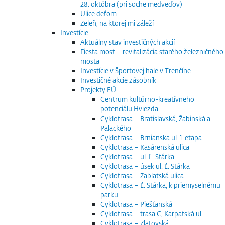
28. októbra (pri soche medveďov)
Ulice deťom
Zeleň, na ktorej mi záleží
Investície
Aktuálny stav investičných akcií
Fiesta most – revitalizácia starého železničného
mosta
Investície v Športovej hale v Trenčíne
Investičné akcie zásobník
Projekty EÚ
Centrum kultúrno-kreatívneho
potenciálu Hviezda
Cyklotrasa – Bratislavská, Žabinská a
Palackého
Cyklotrasa – Brnianska ul. 1. etapa
Cyklotrasa – Kasárenská ulica
Cyklotrasa – ul. Ľ. Stárka
Cyklotrasa – úsek ul. Ľ. Stárka
Cyklotrasa – Zablatská ulica
Cyklotrasa – Ľ. Stárka, k priemyselnému
parku
Cyklotrasa – Piešťanská
Cyklotrasa – trasa C, Karpatská ul.
Cyklotrasa – Zlatovská