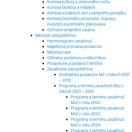
Komisia kultúry a cestovného ruchu
Komisia školstva a mládeže
Komisia sociálnych vecí a verejného poriadku
Komisia životného prostredia, dopravy,
investícií a územného plánovania
Ochrana verejného záujmu
Mestské zastupiteľstvo
Harmonogram zasadnutí
Majetkové priznania poslancov
Mestská rada
Odmeny poslancov a odborníkov
Poslankyne a poslanci Trenčína
Zasadnutia zastupiteľstva
Dochádzka poslancov MZ v rokoch 2001
– 2010
Programy a termíny zasadnutí MsZ v
rokoch 2001 – 2010
Programy a termíny zasadnutí
MsZ v roku 2002
Programy a termíny zasadnutí
MsZ v roku 2003
Programy a termíny zasadnutí
MsZ v roku 2004
Programy a termíny zasadnutí