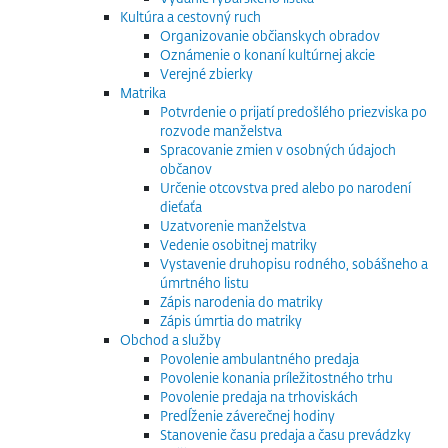
Kultúra a cestovný ruch
Organizovanie občianskych obradov
Oznámenie o konaní kultúrnej akcie
Verejné zbierky
Matrika
Potvrdenie o prijatí predošlého priezviska po
rozvode manželstva
Spracovanie zmien v osobných údajoch
občanov
Určenie otcovstva pred alebo po narodení
dieťaťa
Uzatvorenie manželstva
Vedenie osobitnej matriky
Vystavenie druhopisu rodného, sobášneho a
úmrtného listu
Zápis narodenia do matriky
Zápis úmrtia do matriky
Obchod a služby
Povolenie ambulantného predaja
Povolenie konania príležitostného trhu
Povolenie predaja na trhoviskách
Predĺženie záverečnej hodiny
Stanovenie času predaja a času prevádzky