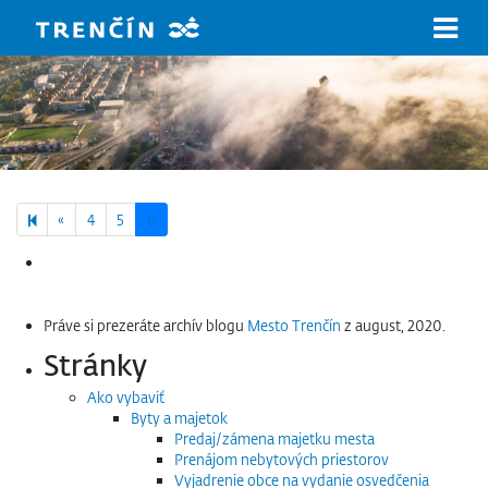
Prejsť na hlavný obsah
Previous page
«
4
5
6
Hľadať:
Práve si prezeráte archív blogu
Mesto Trenčín
z august, 2020.
Stránky
Ako vybaviť
Byty a majetok
Predaj/zámena majetku mesta
Prenájom nebytových priestorov
Vyjadrenie obce na vydanie osvedčenia