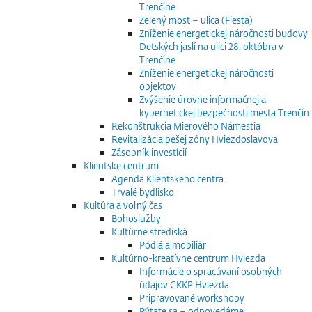
Trenčíne
Zelený most – ulica (Fiesta)
Zníženie energetickej náročnosti budovy
Detských jaslí na ulici 28. októbra v
Trenčíne
Zníženie energetickej náročnosti
objektov
Zvýšenie úrovne informačnej a
kybernetickej bezpečnosti mesta Trenčín
Rekonštrukcia Mierového Námestia
Revitalizácia pešej zóny Hviezdoslavova
Zásobník investícií
Klientske centrum
Agenda Klientskeho centra
Trvalé bydlisko
Kultúra a voľný čas
Bohoslužby
Kultúrne strediská
Pódiá a mobiliár
Kultúrno-kreatívne centrum Hviezda
Informácie o spracúvaní osobných
údajov CKKP Hviezda
Pripravované workshopy
Pýtate sa – odpovedáme