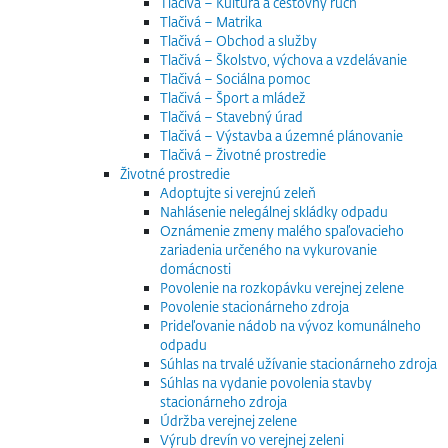
Tlačivá – Kultúra a cestovný ruch
Tlačivá – Matrika
Tlačivá – Obchod a služby
Tlačivá – Školstvo, výchova a vzdelávanie
Tlačivá – Sociálna pomoc
Tlačivá – Šport a mládež
Tlačivá – Stavebný úrad
Tlačivá – Výstavba a územné plánovanie
Tlačivá – Životné prostredie
Životné prostredie
Adoptujte si verejnú zeleň
Nahlásenie nelegálnej skládky odpadu
Oznámenie zmeny malého spaľovacieho
zariadenia určeného na vykurovanie
domácnosti
Povolenie na rozkopávku verejnej zelene
Povolenie stacionárneho zdroja
Prideľovanie nádob na vývoz komunálneho
odpadu
Súhlas na trvalé užívanie stacionárneho zdroja
Súhlas na vydanie povolenia stavby
stacionárneho zdroja
Údržba verejnej zelene
Výrub drevín vo verejnej zeleni