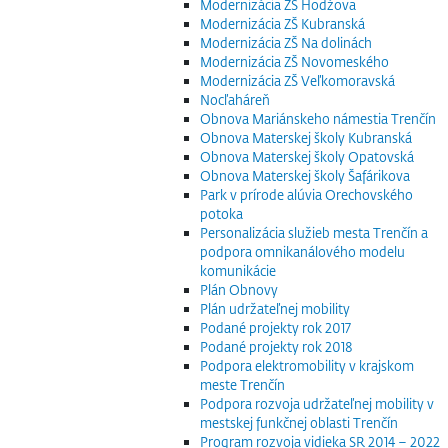
Modernizácia ZŠ Hodžova
Modernizácia ZŠ Kubranská
Modernizácia ZŠ Na dolinách
Modernizácia ZŠ Novomeského
Modernizácia ZŠ Veľkomoravská
Nocľaháreň
Obnova Mariánskeho námestia Trenčín
Obnova Materskej školy Kubranská
Obnova Materskej školy Opatovská
Obnova Materskej školy Šafárikova
Park v prírode alúvia Orechovského
potoka
Personalizácia služieb mesta Trenčín a
podpora omnikanálového modelu
komunikácie
Plán Obnovy
Plán udržateľnej mobility
Podané projekty rok 2017
Podané projekty rok 2018
Podpora elektromobility v krajskom
meste Trenčín
Podpora rozvoja udržateľnej mobility v
mestskej funkčnej oblasti Trenčín
Program rozvoja vidieka SR 2014 – 2022