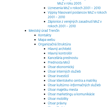
MsZ v roku 2005
Uznesenia MsZ v rokoch 2001 – 2010
Výpisy hlasovaní poslancov MsZ v rokoch
2001 – 2010
Zápisnice z verejných zasadnutí MsZ v
rokoch 2001 – 2010
Mestský úrad Trenčín
Kontakty
Mapa webu
Organizačná štruktúra
Hlavný architekt
Hlavný kontrolór
Kancelária prednostu
Prednosta MsÚ
Útvar ekonomický
Útvar interných služieb
Útvar investícií
Útvar klientskeho centra a matriky
Útvar kultúrno-informačných služieb
Útvar majetku mesta
Útvar marketingu a komunikácie
Útvar mobility
Útvar právny