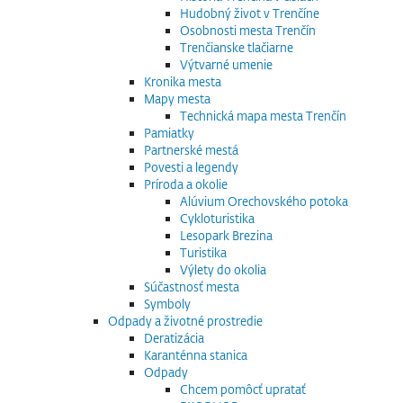
Hudobný život v Trenčíne
Osobnosti mesta Trenčín
Trenčianske tlačiarne
Výtvarné umenie
Kronika mesta
Mapy mesta
Technická mapa mesta Trenčín
Pamiatky
Partnerské mestá
Povesti a legendy
Príroda a okolie
Alúvium Orechovského potoka
Cykloturistika
Lesopark Brezina
Turistika
Výlety do okolia
Súčastnosť mesta
Symboly
Odpady a životné prostredie
Deratizácia
Karanténna stanica
Odpady
Chcem pomôcť upratať