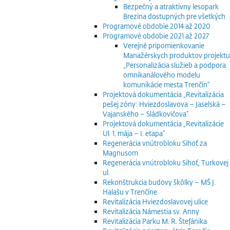
Bezpečný a atraktívny lesopark
Brezina dostupných pre všetkých
Programové obdobie 2014 až 2020
Programové obdobie 2021 až 2027
Verejné pripomienkovanie
Manažérskych produktov projektu
„Personalizácia služieb a podpora
omnikanálového modelu
komunikácie mesta Trenčín“
Projektová dokumentácia „Revitalizácia
pešej zóny: Hviezdoslavova – Jaselská –
Vajanského – Sládkovičova“
Projektová dokumentácia „Revitalizácie
Ul. 1. mája – I. etapa“
Regenerácia vnútrobloku Sihoť za
Magnusom
Regenerácia vnútrobloku Sihoť, Turkovej
ul.
Rekonštrukcia budovy škôlky – MŠ J.
Halašu v Trenčíne
Revitalizácia Hviezdoslavovej ulice
Revitalizácia Námestia sv. Anny
Revitalizácia Parku M. R. Štefánika