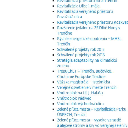
Revitalizácia priestoru átria Trenčín
Revitalizácia Ulice 1. mája
Revitalizácia verejného priestoru
Považská ulica
Revitalizácia verejného priestoru Rozkvet
Rozšírenie jedálne na ZŠ Dlhé Hony v
Trenčíne
Rýchle energetické opatrenia – MHSL
Trenčín
Schválené projekty rok 2015
Schválené projekty rok 2016
Stratégia adaptability na klimatickú
zmenu
TreBuChET – Trenčín, Bučovice,
Chránime Európske Tradície
Vážska magistrála – Istebnícka
Verejné osvetlenie v meste Trenčín
Vnútroblok na Ul. J. Halašu
Vnútroblok Pádivec
Vnútroblok Východná ulica
Zelené pľúca mesta – Revitalizácia Parku
ÚSPECH, Trenčín
Zelené pľúca mesta – vysoko vzrastlé
a alejové stromy a kry vo verejnej zeleni v