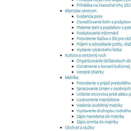
Prihláška na Vianočné trhy 20
Klientske centrum
Evidencia psov
Osvedčovanie listín a podpisov
Platenie daní a poplatkov v po
Poskytovanie informácií
Potvrdenie tlačiva o žití pre 
Príjem a odosielanie pošty, sťaž
Vydanie rybárskeho lístka
Kultúra a cestovný ruch
Organizovanie občianskych o
Oznámenie o konaní kultúrnej 
Verejné zbierky
Matrika
Potvrdenie o prijatí predošléh
Spracovanie zmien v osobných
Určenie otcovstva pred alebo p
Uzatvorenie manželstva
Vedenie osobitnej matriky
Vystavenie druhopisu rodného
Zápis narodenia do matriky
Zápis úmrtia do matriky
Obchod a služby