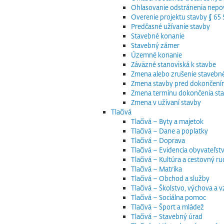
Ohlasovanie odstránenia nepov
Overenie projektu stavby § 6
Predčasné užívanie stavby
Stavebné konanie
Stavebný zámer
Územné konanie
Záväzné stanoviská k stavbe
Zmena alebo zrušenie staveb
Zmena stavby pred dokončen
Zmena termínu dokončenia st
Zmena v užívaní stavby
Tlačivá
Tlačivá – Byty a majetok
Tlačivá – Dane a poplatky
Tlačivá – Doprava
Tlačivá – Evidencia obyvateľstv
Tlačivá – Kultúra a cestovný ru
Tlačivá – Matrika
Tlačivá – Obchod a služby
Tlačivá – Školstvo, výchova a 
Tlačivá – Sociálna pomoc
Tlačivá – Šport a mládež
Tlačivá – Stavebný úrad