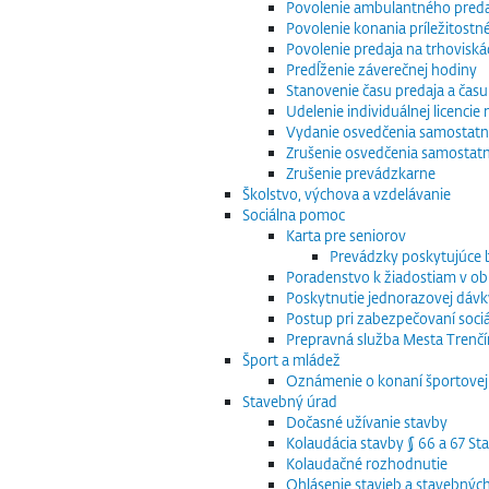
Povolenie ambulantného preda
Povolenie konania príležitostn
Povolenie predaja na trhoviská
Predĺženie záverečnej hodiny
Stanovenie času predaja a času
Udelenie individuálnej licenci
Vydanie osvedčenia samostatn
Zrušenie osvedčenia samostat
Zrušenie prevádzkarne
Školstvo, výchova a vzdelávanie
Sociálna pomoc
Karta pre seniorov
Prevádzky poskytujúce
Poradenstvo k žiadostiam v obla
Poskytnutie jednorazovej dávk
Postup pri zabezpečovaní sociá
Prepravná služba Mesta Trenčín
Šport a mládež
Oznámenie o konaní športovej 
Stavebný úrad
Dočasné užívanie stavby
Kolaudácia stavby § 66 a 67 S
Kolaudačné rozhodnutie
Ohlásenie stavieb a stavebnýc