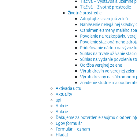
Tlačivá – Výstavba a územné p
Tlačivá – Životné prostredie
Životné prostredie
Adoptujte si verejnú zeleň
Nahlásenie nelegálnej skládky
Oznámenie zmeny malého spaľo
Povolenie na rozkopávku verej
Povolenie stacionárneho zdroj
Prideľovanie nádob na vývoz
Súhlas na trvalé užívanie stac
Súhlas na vydanie povolenia s
Údržba verejnej zelene
Výrub drevín vo verejnej zeleni
Výrub dreviny na súkromnom
Zriadenie studne maloodberat
Aktivacia uctu
Aktuality
api
Aukcie
Aukcie
Ďakujeme za potvrdenie záujmu o odber inf
Egov formulár
Formulár – oznam
Hľadať