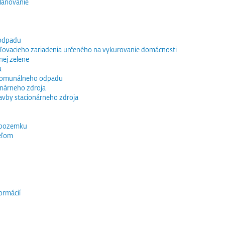
lánovanie
 odpadu
vacieho zariadenia určeného na vykurovanie domácnosti
nej zelene
a
 komunálneho odpadu
ionárneho zdroja
tavby stacionárneho zdroja
 pozemku
eľom
ormácií