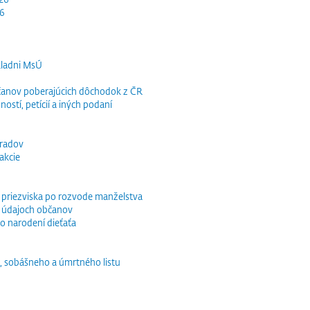
26
kladni MsÚ
občanov poberajúcich dôchodok z ČR
ností, petícií a iných podaní
bradov
akcie
o priezviska po rozvode manželstva
 údajoch občanov
o narodení dieťaťa
, sobášneho a úmrtného listu