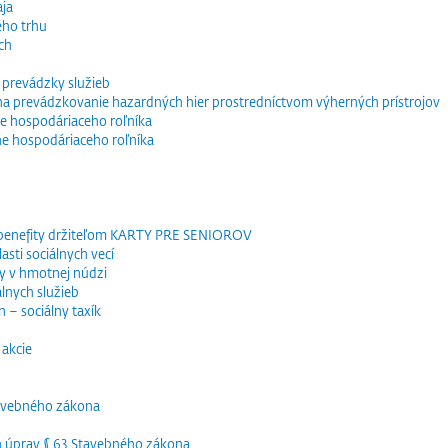
ja
ého trhu
ch
 prevádzky služieb
e na prevádzkovanie hazardných hier prostredníctvom výherných prístrojov
e hospodáriaceho roľníka
ne hospodáriaceho roľníka
 benefity držiteľom KARTY PRE SENIOROV
sti sociálnych vecí
y v hmotnej núdzi
lnych služieb
 – sociálny taxík
akcie
tavebného zákona
h úprav § 63 Stavebného zákona