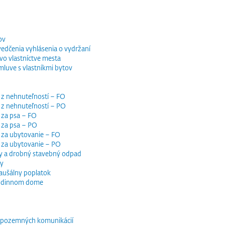
ov
vedčenia vyhlásenia o vydržaní
o vlastníctve mesta
luve s vlastníkmi bytov
 z nehnuteľností – FO
 z nehnuteľností – PO
 za psa – FO
 za psa – PO
 za ubytovanie – FO
i za ubytovanie – PO
y a drobný stavebný odpad
dy
paušálny poplatok
 rodinnom dome
e pozemných komunikácií