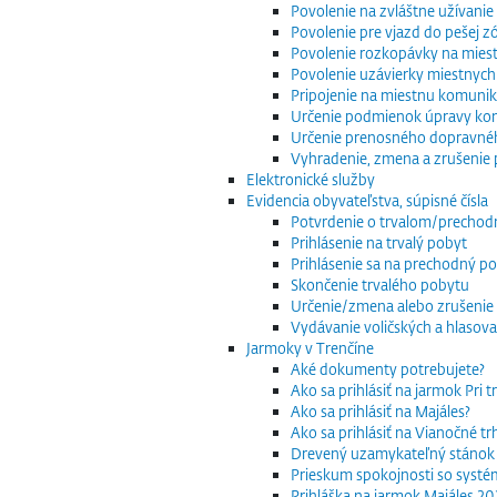
Povolenie na zvláštne užívani
Povolenie pre vjazd do pešej z
Povolenie rozkopávky na mies
Povolenie uzávierky miestnych
Pripojenie na miestnu komuniká
Určenie podmienok úpravy komu
Určenie prenosného dopravnéh
Vyhradenie, zmena a zrušenie 
Elektronické služby
Evidencia obyvateľstva, súpisné čísla
Potvrdenie o trvalom/precho
Prihlásenie na trvalý pobyt
Prihlásenie sa na prechodný p
Skončenie trvalého pobytu
Určenie/zmena alebo zrušenie 
Vydávanie voličských a hlasov
Jarmoky v Trenčíne
Aké dokumenty potrebujete?
Ako sa prihlásiť na jarmok Pri 
Ako sa prihlásiť na Majáles?
Ako sa prihlásiť na Vianočné t
Drevený uzamykateľný stánok
Prieskum spokojnosti so systé
Prihláška na jarmok Majáles 2