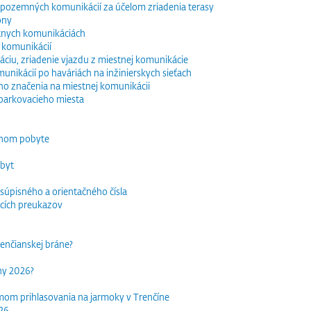
e pozemných komunikácií za účelom zriadenia terasy
óny
tnych komunikáciách
 komunikácií
ciu, zriadenie vjazdu z miestnej komunikácie
nikácií po haváriách na inžinierskych sieťach
o značenia na miestnej komunikácii
parkovacieho miesta
dnom pobyte
obyt
súpisného a orientačného čísla
acích preukazov
trenčianskej bráne?
rhy 2026?
mom prihlasovania na jarmoky v Trenčíne
026