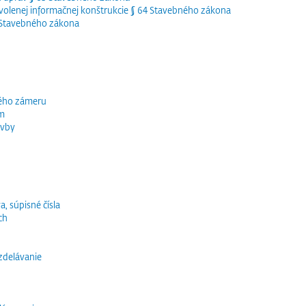
olenej informačnej konštrukcie § 64 Stavebného zákona
5 Stavebného zákona
ného zámeru
ím
avby
a, súpisné čísla
ch
vzdelávanie