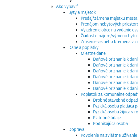
Ako vybaviť
Byty a majetok
Predaj/zámena majetku mesta
Prenájom nebytových priestor
Vyjadrenie obce na vydanie os
Žiadosť o nájom/výmenu bytu v
Zrušenie vecného bremena v zm
Dane a poplatky
Miestne dane
Daňové priznanie k dani
Daňové priznanie k dani
Daňové priznanie k dani
Daňové priznanie k dani
Daňové priznanie k dani
Daňové priznanie k dan
Poplatok za komunálne odpad
Drobné stavebné odpa
Fyzická osoba platiaca 
Fyzická osoba žijúca v
Platobné údaje
Podnikajúca osoba
Doprava
Povolenie na zvláštne užívani