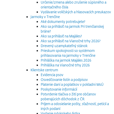
Určenie/zmena alebo zrušenie súpisného a
orientačného čísla
Vydávanie voličských a hlasovacích preukazov
Jarmoky v Trenčíne
Aké dokumenty potrebujete?
Ako sa prihlásiť na jarmok Pri trenčianskej
bráne?
Ako sa prihlásiť na Majáles?
Ako sa prihlásiť na Vianočné trhy 2026?
Drevený uzamykateľný stánok
Prieskum spokojnosti so systémom
prihlasovania na jarmoky v Trenčíne
Prihláška na jarmok Majáles 2026
Prihláška na Vianočné trhy 2026
Klientske centrum
Evidencia psov
Osvedčovanie listín a podpisov
Platenie daní a poplatkov v pokladni MsÚ
Poskytovanie informácií
Potvrdenie tlačiva o žití pre občanov
poberajúcich dôchodok z ČR
Príjem a odosielanie pošty, sťažností, petícií a
iných podaní
Vydanie rybárskeho lístka