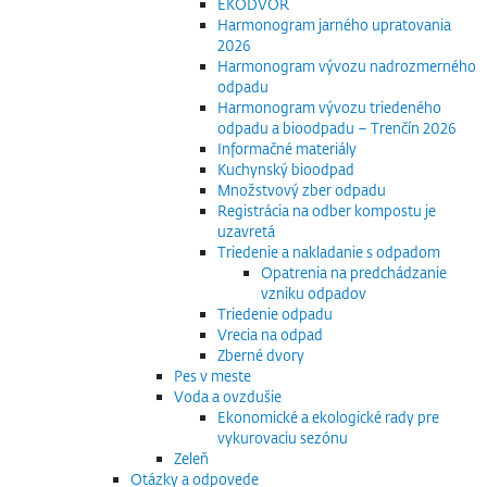
EKODVOR
Harmonogram jarného upratovania
2026
Harmonogram vývozu nadrozmerného
odpadu
Harmonogram vývozu triedeného
odpadu a bioodpadu – Trenčín 2026
Informačné materiály
Kuchynský bioodpad
Množstvový zber odpadu
Registrácia na odber kompostu je
uzavretá
Triedenie a nakladanie s odpadom
Opatrenia na predchádzanie
vzniku odpadov
Triedenie odpadu
Vrecia na odpad
Zberné dvory
Pes v meste
Voda a ovzdušie
Ekonomické a ekologické rady pre
vykurovaciu sezónu
Zeleň
Otázky a odpovede