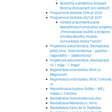
Bezpečný a atraktívny lesopark
Brezina dostupných pre všetkých
Programové obdobie 2014 až 2020
Programové obdobie 2021 až 2027
Verejné pripomienkovanie
Manažérskych produktov projektu
„Personalizácia služieb a podpora
omnikanálového modelu
komunikácie mesta Trenčín“
Projektová dokumentácia „Revitalizácia
pešej zóny: Hviezdoslavova – Jaselská –
Vajanského – Sládkovičova“
Projektová dokumentácia „Revitalizácie
Ul. 1. mája – I. etapa“
Regenerácia vnútrobloku Sihoť za
Magnusom
Regenerácia vnútrobloku Sihoť, Turkovej
ul.
Rekonštrukcia budovy škôlky – MŠ J.
Halašu v Trenčíne
Revitalizácia Hviezdoslavovej ulice
Revitalizácia Námestia sv. Anny
Revitalizácia Parku M. R. Štefánika