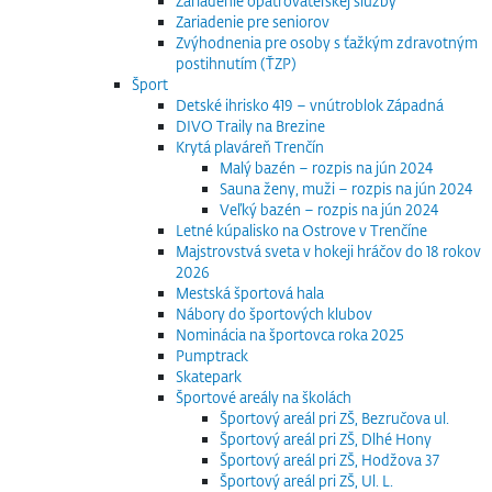
Zariadenie opatrovateľskej služby
Zariadenie pre seniorov
Zvýhodnenia pre osoby s ťažkým zdravotným
postihnutím (ŤZP)
Šport
Detské ihrisko 419 – vnútroblok Západná
DIVO Traily na Brezine
Krytá plaváreň Trenčín
Malý bazén – rozpis na jún 2024
Sauna ženy, muži – rozpis na jún 2024
Veľký bazén – rozpis na jún 2024
Letné kúpalisko na Ostrove v Trenčíne
Majstrovstvá sveta v hokeji hráčov do 18 rokov
2026
Mestská športová hala
Nábory do športových klubov
Nominácia na športovca roka 2025
Pumptrack
Skatepark
Športové areály na školách
Športový areál pri ZŠ, Bezručova ul.
Športový areál pri ZŠ, Dlhé Hony
Športový areál pri ZŠ, Hodžova 37
Športový areál pri ZŠ, Ul. L.