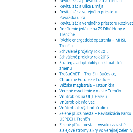
Revitalizácia priestoru átria Trenčín
Revitalizácia Ulice 1. mája
Revitalizácia verejného priestoru
Považská ulica
Revitalizácia verejného priestoru Rozkvet
Rozšírenie jedálne na ZŠ Dlhé Hony v
Trenčíne
Rýchle energetické opatrenia – MHSL
Trenčín
Schválené projekty rok 2015
Schválené projekty rok 2016
Stratégia adaptability na klimatickú
zmenu
TreBuChET – Trenčín, Bučovice,
Chránime Európske Tradície
Vážska magistrála – Istebnícka
Verejné osvetlenie v meste Trenčín
Vnútroblok na Ul. J. Halašu
Vnútroblok Pádivec
Vnútroblok Východná ulica
Zelené pľúca mesta – Revitalizácia Parku
ÚSPECH, Trenčín
Zelené pľúca mesta – vysoko vzrastlé
a alejové stromy a kry vo verejnej zeleni v