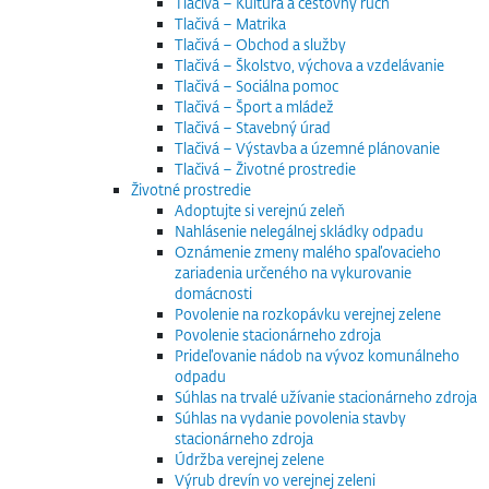
Tlačivá – Kultúra a cestovný ruch
Tlačivá – Matrika
Tlačivá – Obchod a služby
Tlačivá – Školstvo, výchova a vzdelávanie
Tlačivá – Sociálna pomoc
Tlačivá – Šport a mládež
Tlačivá – Stavebný úrad
Tlačivá – Výstavba a územné plánovanie
Tlačivá – Životné prostredie
Životné prostredie
Adoptujte si verejnú zeleň
Nahlásenie nelegálnej skládky odpadu
Oznámenie zmeny malého spaľovacieho
zariadenia určeného na vykurovanie
domácnosti
Povolenie na rozkopávku verejnej zelene
Povolenie stacionárneho zdroja
Prideľovanie nádob na vývoz komunálneho
odpadu
Súhlas na trvalé užívanie stacionárneho zdroja
Súhlas na vydanie povolenia stavby
stacionárneho zdroja
Údržba verejnej zelene
Výrub drevín vo verejnej zeleni