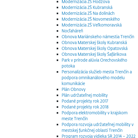
Modernizácia ZŠ Hodžova
Modernizácia ZŠ Kubranská
Modernizácia ZŠ Na dolinách
Modernizácia ZŠ Novomeského
Modernizácia ZŠ Veľkomoravská
Nocľaháreň
Obnova Mariánskeho námestia Trenčín
Obnova Materskej školy Kubranská
Obnova Materskej školy Opatovská
Obnova Materskej školy Šafárikova
Park v prírode alúvia Orechovského
potoka
Personalizácia služieb mesta Trenčín a
podpora omnikanálového modelu
komunikácie
Plán Obnovy
Plán udržateľnej mobility
Podané projekty rok 2017
Podané projekty rok 2018
Podpora elektromobility v krajskom
meste Trenčín
Podpora rozvoja udržateľnej mobility v
mestskej funkčnej oblasti Trenčín
Program rozvoja vidieka SR 2014 – 2022