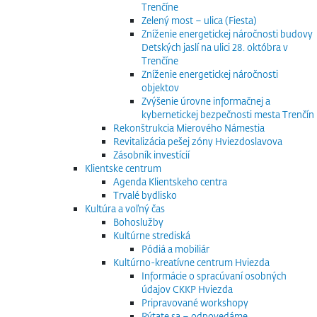
Trenčíne
Zelený most – ulica (Fiesta)
Zníženie energetickej náročnosti budovy
Detských jaslí na ulici 28. októbra v
Trenčíne
Zníženie energetickej náročnosti
objektov
Zvýšenie úrovne informačnej a
kybernetickej bezpečnosti mesta Trenčín
Rekonštrukcia Mierového Námestia
Revitalizácia pešej zóny Hviezdoslavova
Zásobník investícií
Klientske centrum
Agenda Klientskeho centra
Trvalé bydlisko
Kultúra a voľný čas
Bohoslužby
Kultúrne strediská
Pódiá a mobiliár
Kultúrno-kreatívne centrum Hviezda
Informácie o spracúvaní osobných
údajov CKKP Hviezda
Pripravované workshopy
Pýtate sa – odpovedáme