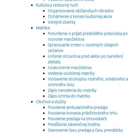
Kultúra a cestovný ruch
Organizovanie občianskych obradov
Oznámenie o konaní kultúrnej akcie
Verejné zbierky
Matrika
Potvrdenie o prijatí predošlého priezviska po
rozvode manželstva
Spracovanie zmien v osobných údajoch
občanov
Určenie otcovstva pred alebo po narodení
dieťaťa
Uzatvorenie manželstva
Vedenie osobitnej matriky
Vystavenie druhopisu rodného, sobášneho a
úmrtného listu
Zápis narodenia do matriky
Zápis úmrtia do matriky
Obchod a služby
Povolenie ambulantného predaja
Povolenie konania príležitostného trhu
Povolenie predaja na trhoviskách
Predĺženie záverečnej hodiny
Stanovenie času predaja a času prevádzky