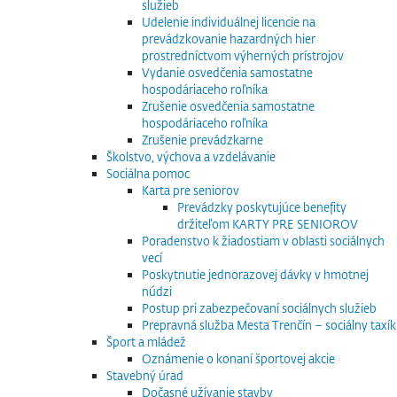
služieb
Udelenie individuálnej licencie na
prevádzkovanie hazardných hier
prostredníctvom výherných prístrojov
Vydanie osvedčenia samostatne
hospodáriaceho roľníka
Zrušenie osvedčenia samostatne
hospodáriaceho roľníka
Zrušenie prevádzkarne
Školstvo, výchova a vzdelávanie
Sociálna pomoc
Karta pre seniorov
Prevádzky poskytujúce benefity
držiteľom KARTY PRE SENIOROV
Poradenstvo k žiadostiam v oblasti sociálnych
vecí
Poskytnutie jednorazovej dávky v hmotnej
núdzi
Postup pri zabezpečovaní sociálnych služieb
Prepravná služba Mesta Trenčín – sociálny taxík
Šport a mládež
Oznámenie o konaní športovej akcie
Stavebný úrad
Dočasné užívanie stavby