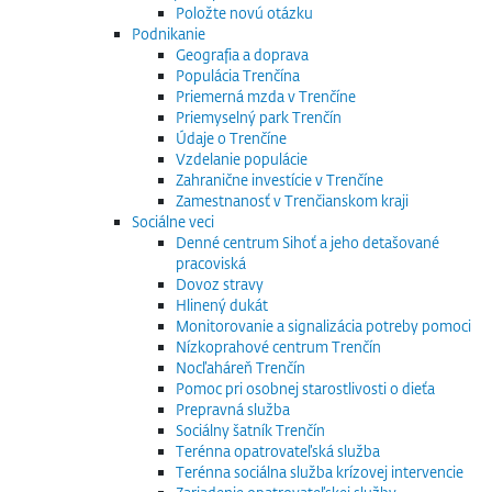
Položte novú otázku
Podnikanie
Geografia a doprava
Populácia Trenčína
Priemerná mzda v Trenčíne
Priemyselný park Trenčín
Údaje o Trenčíne
Vzdelanie populácie
Zahranične investície v Trenčíne
Zamestnanosť v Trenčianskom kraji
Sociálne veci
Denné centrum Sihoť a jeho detašované
pracoviská
Dovoz stravy
Hlinený dukát
Monitorovanie a signalizácia potreby pomoci
Nízkoprahové centrum Trenčín
Nocľaháreň Trenčín
Pomoc pri osobnej starostlivosti o dieťa
Prepravná služba
Sociálny šatník Trenčín
Terénna opatrovateľská služba
Terénna sociálna služba krízovej intervencie