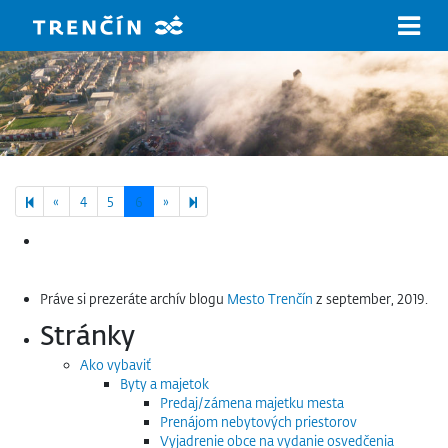
Prejsť na hlavný obsah
Previous page
Next page
7
«
4
5
6
»
Hľadať:
Práve si prezeráte archív blogu
Mesto Trenčín
z september, 2019.
Stránky
Ako vybaviť
Byty a majetok
Predaj/zámena majetku mesta
Prenájom nebytových priestorov
Vyjadrenie obce na vydanie osvedčenia