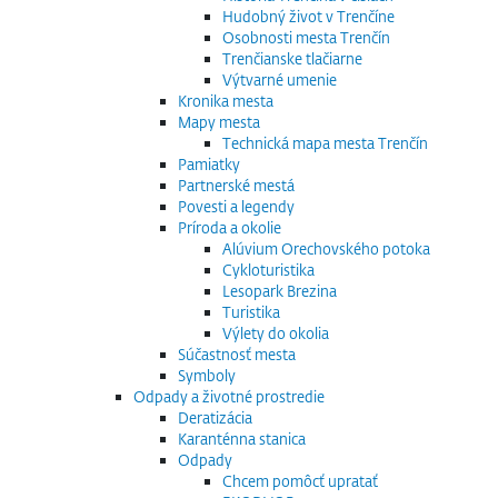
Hudobný život v Trenčíne
Osobnosti mesta Trenčín
Trenčianske tlačiarne
Výtvarné umenie
Kronika mesta
Mapy mesta
Technická mapa mesta Trenčín
Pamiatky
Partnerské mestá
Povesti a legendy
Príroda a okolie
Alúvium Orechovského potoka
Cykloturistika
Lesopark Brezina
Turistika
Výlety do okolia
Súčastnosť mesta
Symboly
Odpady a životné prostredie
Deratizácia
Karanténna stanica
Odpady
Chcem pomôcť upratať