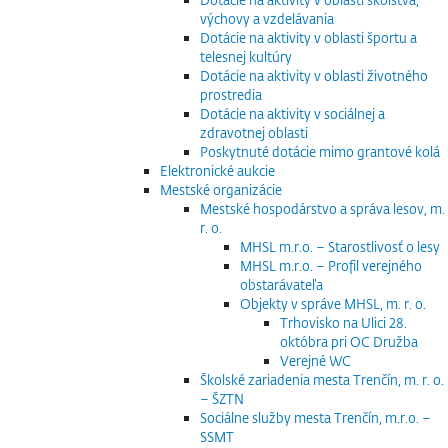
výchovy a vzdelávania
Dotácie na aktivity v oblasti športu a
telesnej kultúry
Dotácie na aktivity v oblasti životného
prostredia
Dotácie na aktivity v sociálnej a
zdravotnej oblasti
Poskytnuté dotácie mimo grantové kolá
Elektronické aukcie
Mestské organizácie
Mestské hospodárstvo a správa lesov, m.
r. o.
MHSL m.r.o. – Starostlivosť o lesy
MHSL m.r.o. – Profil verejného
obstarávateľa
Objekty v správe MHSL, m. r. o.
Trhovisko na Ulici 28.
októbra pri OC Družba
Verejné WC
Školské zariadenia mesta Trenčín, m. r. o.
– ŠZTN
Sociálne služby mesta Trenčín, m.r.o. –
SSMT