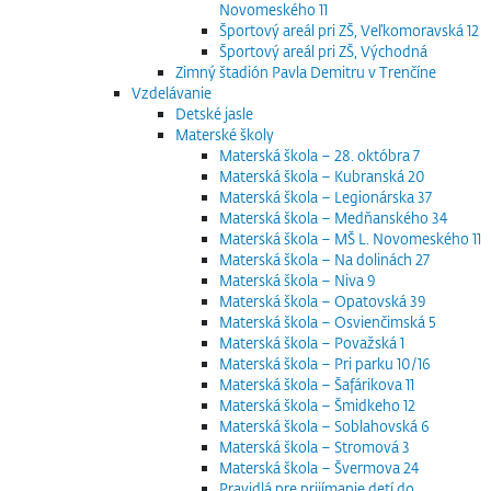
Novomeského 11
Športový areál pri ZŠ, Veľkomoravská 12
Športový areál pri ZŠ, Východná
Zimný štadión Pavla Demitru v Trenčíne
Vzdelávanie
Detské jasle
Materské školy
Materská škola – 28. októbra 7
Materská škola – Kubranská 20
Materská škola – Legionárska 37
Materská škola – Medňanského 34
Materská škola – MŠ L. Novomeského 11
Materská škola – Na dolinách 27
Materská škola – Niva 9
Materská škola – Opatovská 39
Materská škola – Osvienčimská 5
Materská škola – Považská 1
Materská škola – Pri parku 10/16
Materská škola – Šafárikova 11
Materská škola – Šmidkeho 12
Materská škola – Soblahovská 6
Materská škola – Stromová 3
Materská škola – Švermova 24
Pravidlá pre prijímanie detí do