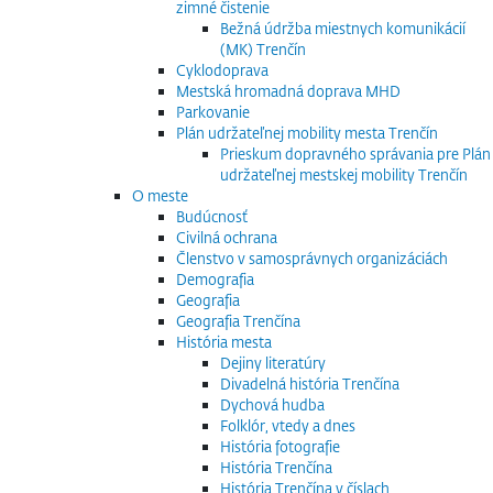
zimné čistenie
Bežná údržba miestnych komunikácií
(MK) Trenčín
Cyklodoprava
Mestská hromadná doprava MHD
Parkovanie
Plán udržateľnej mobility mesta Trenčín
Prieskum dopravného správania pre Plán
udržateľnej mestskej mobility Trenčín
O meste
Budúcnosť
Civilná ochrana
Členstvo v samosprávnych organizáciách
Demografia
Geografia
Geografia Trenčína
História mesta
Dejiny literatúry
Divadelná história Trenčína
Dychová hudba
Folklór, vtedy a dnes
História fotografie
História Trenčína
História Trenčína v číslach