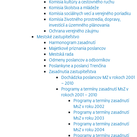
Komisia kultúry a cestovného ruchu
Komisia školstva a mládeže
Komisia sociálnych vecí a verejného poriadku
Komisia životného prostredia, dopravy,
investícií a územného plánovania
Ochrana verejného záujmu
Mestské zastupiteľstvo
Harmonogram zasadnutí
Majetkové priznania poslancov
Mestská rada
Odmeny poslancov a odborníkov
Poslankyne a poslanci Trenčína
Zasadnutia zastupiteľstva
Dochádzka poslancov MZ v rokoch 2001
– 2010
Programy a termíny zasadnutí MsZ v
rokoch 2001 – 2010
Programy a termíny zasadnutí
MsZ v roku 2002
Programy a termíny zasadnutí
MsZ v roku 2003
Programy a termíny zasadnutí
MsZ v roku 2004
Programy a termíny zasadnutí