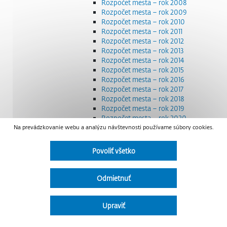
Rozpočet mesta – rok 2008
Rozpočet mesta – rok 2009
Rozpočet mesta – rok 2010
Rozpočet mesta – rok 2011
Rozpočet mesta – rok 2012
Rozpočet mesta – rok 2013
Rozpočet mesta – rok 2014
Rozpočet mesta – rok 2015
Rozpočet mesta – rok 2016
Rozpočet mesta – rok 2017
Rozpočet mesta – rok 2018
Rozpočet mesta – rok 2019
Rozpočet mesta – rok 2020
Na prevádzkovanie webu a analýzu návštevnosti používame súbory cookies.
Rozpočet mesta – rok 2021
Rozpočet mesta – rok 2022
Rozpočet mesta – rok 2023
Povoliť všetko
Rozpočet mesta – rok 2024
Rozpočet mesta – rok 2025
Rozpočet mesta – rok 2026
Odmietnuť
Smernice a dokumenty
Strategické dokumenty
Transparentnosť a výdavky na štátnu reklamu
Upraviť
Úradná tabuľa
Všeobecne záväzné nariadenia – VZN