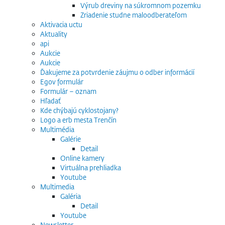
Výrub dreviny na súkromnom pozemku
Zriadenie studne maloodberateľom
Aktivacia uctu
Aktuality
api
Aukcie
Aukcie
Ďakujeme za potvrdenie záujmu o odber informácií
Egov formulár
Formulár – oznam
Hľadať
Kde chýbajú cyklostojany?
Logo a erb mesta Trenčín
Multimédia
Galérie
Detail
Online kamery
Virtuálna prehliadka
Youtube
Multimedia
Galéria
Detail
Youtube
Newsletter