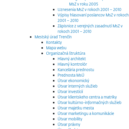
MsZ v roku 2005
Uznesenia MsZ v rokoch 2001 – 2010
Výpisy hlasovaní poslancov MsZ v rokoch
2001 – 2010
Zápisnice z verejných zasadnutí MsZ v
rokoch 2001 – 2010
Mestský úrad Trenčín
Kontakty
Mapa webu
Organizačná štruktúra
Hlavný architekt
Hlavný kontrolór
Kancelária prednostu
Prednosta MsÚ
Útvar ekonomický
Útvar interných služieb
Útvar investícií
Útvar klientskeho centra a matriky
Útvar kultúrno-informačných služieb
Útvar majetku mesta
Útvar marketingu a komunikácie
Útvar mobility
Útvar právny