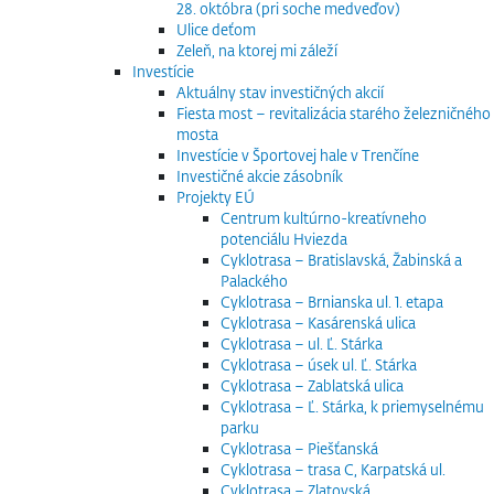
28. októbra (pri soche medveďov)
Ulice deťom
Zeleň, na ktorej mi záleží
Investície
Aktuálny stav investičných akcií
Fiesta most – revitalizácia starého železničného
mosta
Investície v Športovej hale v Trenčíne
Investičné akcie zásobník
Projekty EÚ
Centrum kultúrno-kreatívneho
potenciálu Hviezda
Cyklotrasa – Bratislavská, Žabinská a
Palackého
Cyklotrasa – Brnianska ul. 1. etapa
Cyklotrasa – Kasárenská ulica
Cyklotrasa – ul. Ľ. Stárka
Cyklotrasa – úsek ul. Ľ. Stárka
Cyklotrasa – Zablatská ulica
Cyklotrasa – Ľ. Stárka, k priemyselnému
parku
Cyklotrasa – Piešťanská
Cyklotrasa – trasa C, Karpatská ul.
Cyklotrasa – Zlatovská