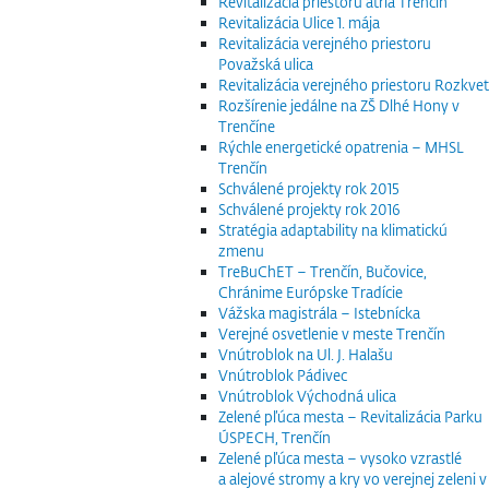
Revitalizácia priestoru átria Trenčín
Revitalizácia Ulice 1. mája
Revitalizácia verejného priestoru
Považská ulica
Revitalizácia verejného priestoru Rozkvet
Rozšírenie jedálne na ZŠ Dlhé Hony v
Trenčíne
Rýchle energetické opatrenia – MHSL
Trenčín
Schválené projekty rok 2015
Schválené projekty rok 2016
Stratégia adaptability na klimatickú
zmenu
TreBuChET – Trenčín, Bučovice,
Chránime Európske Tradície
Vážska magistrála – Istebnícka
Verejné osvetlenie v meste Trenčín
Vnútroblok na Ul. J. Halašu
Vnútroblok Pádivec
Vnútroblok Východná ulica
Zelené pľúca mesta – Revitalizácia Parku
ÚSPECH, Trenčín
Zelené pľúca mesta – vysoko vzrastlé
a alejové stromy a kry vo verejnej zeleni v