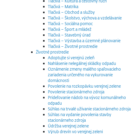
Tlačivá – Kultúra a cestovný ruch
Tlačivá – Matrika
Tlačivá – Obchod a služby
Tlačivá – Školstvo, výchova a vzdelávanie
Tlačivá – Sociálna pomoc
Tlačivá – Šport a mládež
Tlačivá – Stavebný úrad
Tlačivá – Výstavba a územné plánovanie
Tlačivá – Životné prostredie
Životné prostredie
Adoptujte si verejnú zeleň
Nahlásenie nelegálnej skládky odpadu
Oznámenie zmeny malého spaľovacieho
zariadenia určeného na vykurovanie
domácnosti
Povolenie na rozkopávku verejnej zelene
Povolenie stacionárneho zdroja
Prideľovanie nádob na vývoz komunálneho
odpadu
Súhlas na trvalé užívanie stacionárneho zdroja
Súhlas na vydanie povolenia stavby
stacionárneho zdroja
Údržba verejnej zelene
Výrub drevín vo verejnej zeleni