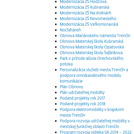
Modernizácia ZŠ Hodžova
Modernizácia ZŠ Kubranská
Modernizácia ZŠ Na dolinách
Modernizácia ZŠ Novomeského
Modernizácia ZŠ Veľkomoravská
Nocľaháreň
Obnova Mariánskeho námestia Trenčín
Obnova Materskej školy Kubranská
Obnova Materskej školy Opatovská
Obnova Materskej školy Šafárikova
Park v prírode alúvia Orechovského
potoka
Personalizácia služieb mesta Trenčín a
podpora omnikanálového modelu
komunikácie
Plán Obnovy
Plán udržateľnej mobility
Podané projekty rok 2017
Podané projekty rok 2018
Podpora elektromobility v krajskom
meste Trenčín
Podpora rozvoja udržateľnej mobility v
mestskej funkčnej oblasti Trenčín
Program rozvoja vidieka SR 2014 – 2022