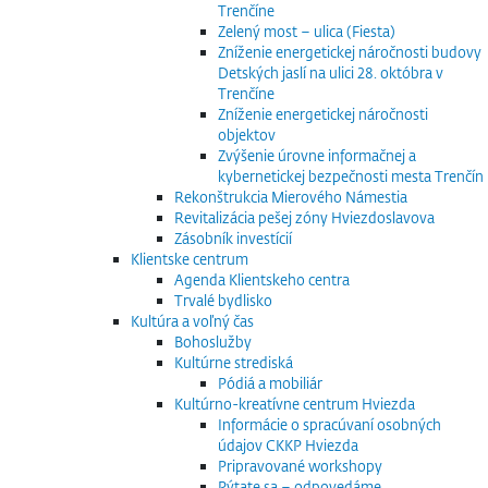
Trenčíne
Zelený most – ulica (Fiesta)
Zníženie energetickej náročnosti budovy
Detských jaslí na ulici 28. októbra v
Trenčíne
Zníženie energetickej náročnosti
objektov
Zvýšenie úrovne informačnej a
kybernetickej bezpečnosti mesta Trenčín
Rekonštrukcia Mierového Námestia
Revitalizácia pešej zóny Hviezdoslavova
Zásobník investícií
Klientske centrum
Agenda Klientskeho centra
Trvalé bydlisko
Kultúra a voľný čas
Bohoslužby
Kultúrne strediská
Pódiá a mobiliár
Kultúrno-kreatívne centrum Hviezda
Informácie o spracúvaní osobných
údajov CKKP Hviezda
Pripravované workshopy
Pýtate sa – odpovedáme