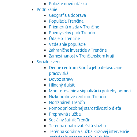
Položte novú otázku
Podnikanie
Geografia a doprava
Populácia Trenčína
Priemerná mzda v Trenčíne
Priemyselný park Trenčín
Údaje o Trenčíne
Vzdelanie populácie
Zahranične investície v Trenčíne
Zamestnanosť v Trenčianskom kraji
Sociálne veci
Denné centrum Sihoť a jeho detašované
pracoviská
Dovoz stravy
Hlinený dukát
Monitorovanie a signalizácia potreby pomoci
Nízkoprahové centrum Trenčín
Nocľaháreň Trenčín
Pomoc pri osobnej starostlivosti o dieťa
Prepravná služba
Sociálny šatník Trenčín
Terénna opatrovateľská služba
Terénna sociálna služba krízovej intervencie