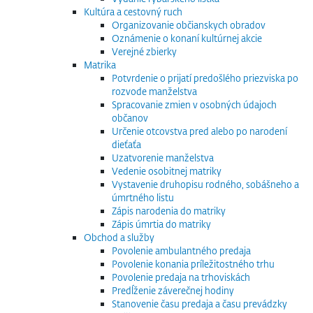
Kultúra a cestovný ruch
Organizovanie občianskych obradov
Oznámenie o konaní kultúrnej akcie
Verejné zbierky
Matrika
Potvrdenie o prijatí predošlého priezviska po
rozvode manželstva
Spracovanie zmien v osobných údajoch
občanov
Určenie otcovstva pred alebo po narodení
dieťaťa
Uzatvorenie manželstva
Vedenie osobitnej matriky
Vystavenie druhopisu rodného, sobášneho a
úmrtného listu
Zápis narodenia do matriky
Zápis úmrtia do matriky
Obchod a služby
Povolenie ambulantného predaja
Povolenie konania príležitostného trhu
Povolenie predaja na trhoviskách
Predĺženie záverečnej hodiny
Stanovenie času predaja a času prevádzky