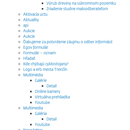
Výrub dreviny na súkromnom pozemku
Zriadenie studne maloodberateľom
Aktivacia uctu
Aktuality
api
Aukcie
Aukcie
Ďakujeme za potvrdenie záujmu o odber informácií
Egov formulár
Formulár – oznam
Hľadať
Kde chýbajú cyklostojany?
Logo a erb mesta Trenčín
Multimédia
Galérie
Detail
Online kamery
Virtuálna prehliadka
Youtube
Multimedia
Galéria
Detail
Youtube
Newsletter