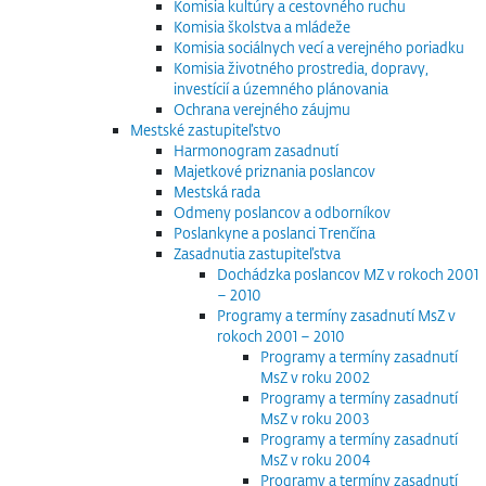
Komisia kultúry a cestovného ruchu
Komisia školstva a mládeže
Komisia sociálnych vecí a verejného poriadku
Komisia životného prostredia, dopravy,
investícií a územného plánovania
Ochrana verejného záujmu
Mestské zastupiteľstvo
Harmonogram zasadnutí
Majetkové priznania poslancov
Mestská rada
Odmeny poslancov a odborníkov
Poslankyne a poslanci Trenčína
Zasadnutia zastupiteľstva
Dochádzka poslancov MZ v rokoch 2001
– 2010
Programy a termíny zasadnutí MsZ v
rokoch 2001 – 2010
Programy a termíny zasadnutí
MsZ v roku 2002
Programy a termíny zasadnutí
MsZ v roku 2003
Programy a termíny zasadnutí
MsZ v roku 2004
Programy a termíny zasadnutí