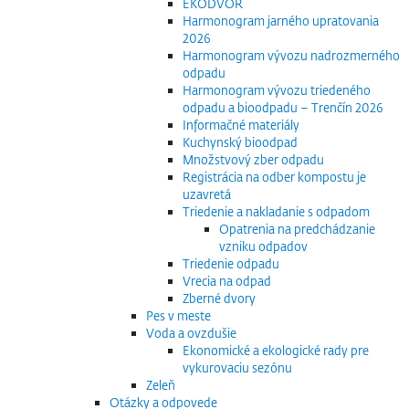
EKODVOR
Harmonogram jarného upratovania
2026
Harmonogram vývozu nadrozmerného
odpadu
Harmonogram vývozu triedeného
odpadu a bioodpadu – Trenčín 2026
Informačné materiály
Kuchynský bioodpad
Množstvový zber odpadu
Registrácia na odber kompostu je
uzavretá
Triedenie a nakladanie s odpadom
Opatrenia na predchádzanie
vzniku odpadov
Triedenie odpadu
Vrecia na odpad
Zberné dvory
Pes v meste
Voda a ovzdušie
Ekonomické a ekologické rady pre
vykurovaciu sezónu
Zeleň
Otázky a odpovede