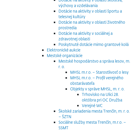
výchovy a vzdelávania
Dotácie na aktivity v oblasti športu a
telesnej kultúry
Dotácie na aktivity v oblasti životného
prostredia
Dotácie na aktivity v sociálnej a
zdravotnej oblasti
Poskytnuté dotácie mimo grantové kolá
Elektronické aukcie
Mestské organizácie
Mestské hospodárstvo a správa lesov, m.
r. o.
MHSL m.r.o. – Starostlivosť o lesy
MHSL m.r.o. – Profil verejného
obstarávateľa
Objekty v správe MHSL, m. r. o.
Trhovisko na Ulici 28.
októbra pri OC Družba
Verejné WC
Školské zariadenia mesta Trenčín, m. r. o.
– ŠZTN
Sociálne služby mesta Trenčín, m.r.o. –
SSMT