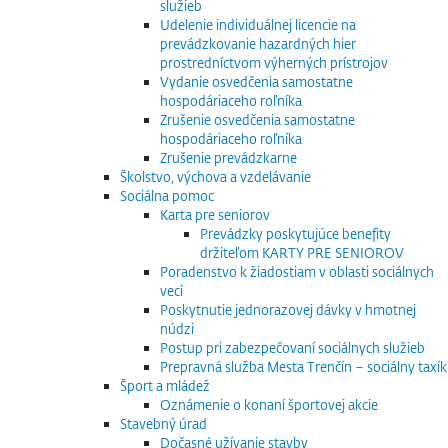
služieb
Udelenie individuálnej licencie na
prevádzkovanie hazardných hier
prostredníctvom výherných prístrojov
Vydanie osvedčenia samostatne
hospodáriaceho roľníka
Zrušenie osvedčenia samostatne
hospodáriaceho roľníka
Zrušenie prevádzkarne
Školstvo, výchova a vzdelávanie
Sociálna pomoc
Karta pre seniorov
Prevádzky poskytujúce benefity
držiteľom KARTY PRE SENIOROV
Poradenstvo k žiadostiam v oblasti sociálnych
vecí
Poskytnutie jednorazovej dávky v hmotnej
núdzi
Postup pri zabezpečovaní sociálnych služieb
Prepravná služba Mesta Trenčín – sociálny taxík
Šport a mládež
Oznámenie o konaní športovej akcie
Stavebný úrad
Dočasné užívanie stavby