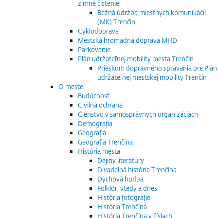
zimné čistenie
Bežná údržba miestnych komunikácií
(MK) Trenčín
Cyklodoprava
Mestská hromadná doprava MHD
Parkovanie
Plán udržateľnej mobility mesta Trenčín
Prieskum dopravného správania pre Plán
udržateľnej mestskej mobility Trenčín
O meste
Budúcnosť
Civilná ochrana
Členstvo v samosprávnych organizáciách
Demografia
Geografia
Geografia Trenčína
História mesta
Dejiny literatúry
Divadelná história Trenčína
Dychová hudba
Folklór, vtedy a dnes
História fotografie
História Trenčína
História Trenčína v číslach