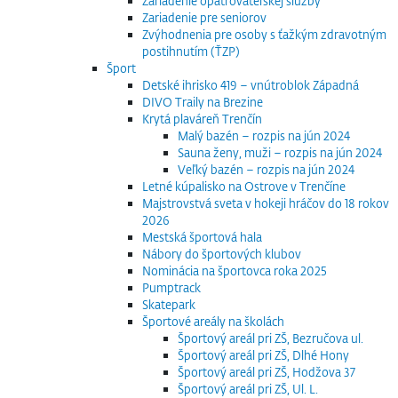
Zariadenie opatrovateľskej služby
Zariadenie pre seniorov
Zvýhodnenia pre osoby s ťažkým zdravotným
postihnutím (ŤZP)
Šport
Detské ihrisko 419 – vnútroblok Západná
DIVO Traily na Brezine
Krytá plaváreň Trenčín
Malý bazén – rozpis na jún 2024
Sauna ženy, muži – rozpis na jún 2024
Veľký bazén – rozpis na jún 2024
Letné kúpalisko na Ostrove v Trenčíne
Majstrovstvá sveta v hokeji hráčov do 18 rokov
2026
Mestská športová hala
Nábory do športových klubov
Nominácia na športovca roka 2025
Pumptrack
Skatepark
Športové areály na školách
Športový areál pri ZŠ, Bezručova ul.
Športový areál pri ZŠ, Dlhé Hony
Športový areál pri ZŠ, Hodžova 37
Športový areál pri ZŠ, Ul. L.