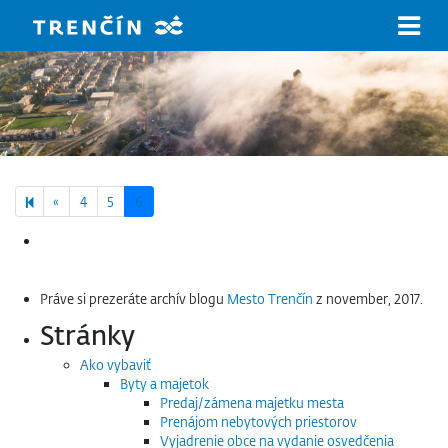
Prejsť na hlavný obsah
Previous page
«
4
5
6
Hľadať:
Práve si prezeráte archív blogu
Mesto Trenčín
z november, 2017.
Stránky
Ako vybaviť
Byty a majetok
Predaj/zámena majetku mesta
Prenájom nebytových priestorov
Vyjadrenie obce na vydanie osvedčenia