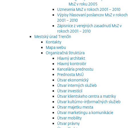
MsZ v roku 2005
Uznesenia MsZ v rokoch 2001 – 2010
Výpisy hlasovaní poslancov MsZ v rokoch
2001 – 2010
Zápisnice z verejných zasadnutí MsZ v
rokoch 2001 – 2010
Mestský úrad Trenčín
Kontakty
Mapa webu
Organizačná štruktúra
Hlavný architekt
Hlavný kontrolór
Kancelária prednostu
Prednosta MsÚ
Útvar ekonomický
Útvar interných služieb
Útvar investícií
Útvar klientskeho centra a matriky
Útvar kultúrno-informačných služieb
Útvar majetku mesta
Útvar marketingu a komunikácie
Útvar mobility
Útvar právny