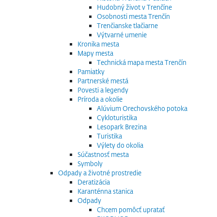
Hudobný život v Trenčíne
Osobnosti mesta Trenčín
Trenčianske tlačiarne
Výtvarné umenie
Kronika mesta
Mapy mesta
Technická mapa mesta Trenčín
Pamiatky
Partnerské mestá
Povesti a legendy
Príroda a okolie
Alúvium Orechovského potoka
Cykloturistika
Lesopark Brezina
Turistika
Výlety do okolia
Súčastnosť mesta
Symboly
Odpady a životné prostredie
Deratizácia
Karanténna stanica
Odpady
Chcem pomôcť upratať