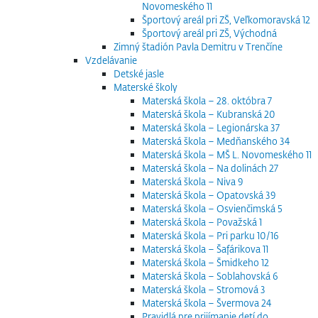
Novomeského 11
Športový areál pri ZŠ, Veľkomoravská 12
Športový areál pri ZŠ, Východná
Zimný štadión Pavla Demitru v Trenčíne
Vzdelávanie
Detské jasle
Materské školy
Materská škola – 28. októbra 7
Materská škola – Kubranská 20
Materská škola – Legionárska 37
Materská škola – Medňanského 34
Materská škola – MŠ L. Novomeského 11
Materská škola – Na dolinách 27
Materská škola – Niva 9
Materská škola – Opatovská 39
Materská škola – Osvienčimská 5
Materská škola – Považská 1
Materská škola – Pri parku 10/16
Materská škola – Šafárikova 11
Materská škola – Šmidkeho 12
Materská škola – Soblahovská 6
Materská škola – Stromová 3
Materská škola – Švermova 24
Pravidlá pre prijímanie detí do