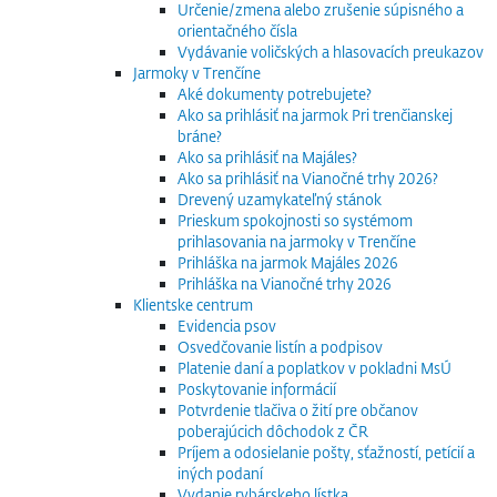
Určenie/zmena alebo zrušenie súpisného a
orientačného čísla
Vydávanie voličských a hlasovacích preukazov
Jarmoky v Trenčíne
Aké dokumenty potrebujete?
Ako sa prihlásiť na jarmok Pri trenčianskej
bráne?
Ako sa prihlásiť na Majáles?
Ako sa prihlásiť na Vianočné trhy 2026?
Drevený uzamykateľný stánok
Prieskum spokojnosti so systémom
prihlasovania na jarmoky v Trenčíne
Prihláška na jarmok Majáles 2026
Prihláška na Vianočné trhy 2026
Klientske centrum
Evidencia psov
Osvedčovanie listín a podpisov
Platenie daní a poplatkov v pokladni MsÚ
Poskytovanie informácií
Potvrdenie tlačiva o žití pre občanov
poberajúcich dôchodok z ČR
Príjem a odosielanie pošty, sťažností, petícií a
iných podaní
Vydanie rybárskeho lístka