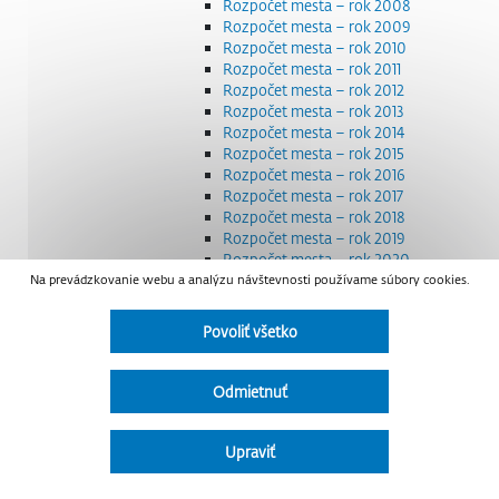
Rozpočet mesta – rok 2008
Rozpočet mesta – rok 2009
Rozpočet mesta – rok 2010
Rozpočet mesta – rok 2011
Rozpočet mesta – rok 2012
Rozpočet mesta – rok 2013
Rozpočet mesta – rok 2014
Rozpočet mesta – rok 2015
Rozpočet mesta – rok 2016
Rozpočet mesta – rok 2017
Rozpočet mesta – rok 2018
Rozpočet mesta – rok 2019
Rozpočet mesta – rok 2020
Na prevádzkovanie webu a analýzu návštevnosti používame súbory cookies.
Rozpočet mesta – rok 2021
Rozpočet mesta – rok 2022
Rozpočet mesta – rok 2023
Povoliť všetko
Rozpočet mesta – rok 2024
Rozpočet mesta – rok 2025
Rozpočet mesta – rok 2026
Odmietnuť
Smernice a dokumenty
Strategické dokumenty
Transparentnosť a výdavky na štátnu reklamu
Upraviť
Úradná tabuľa
Všeobecne záväzné nariadenia – VZN