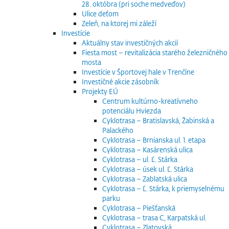
28. októbra (pri soche medveďov)
Ulice deťom
Zeleň, na ktorej mi záleží
Investície
Aktuálny stav investičných akcií
Fiesta most – revitalizácia starého železničného
mosta
Investície v Športovej hale v Trenčíne
Investičné akcie zásobník
Projekty EÚ
Centrum kultúrno-kreatívneho
potenciálu Hviezda
Cyklotrasa – Bratislavská, Žabinská a
Palackého
Cyklotrasa – Brnianska ul. 1. etapa
Cyklotrasa – Kasárenská ulica
Cyklotrasa – ul. Ľ. Stárka
Cyklotrasa – úsek ul. Ľ. Stárka
Cyklotrasa – Zablatská ulica
Cyklotrasa – Ľ. Stárka, k priemyselnému
parku
Cyklotrasa – Piešťanská
Cyklotrasa – trasa C, Karpatská ul.
Cyklotrasa – Zlatovská