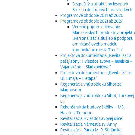
Bezpečný a atraktívny lesopark
Brezina dostupných pre všetkých
Programové obdobie 2014 až 2020
Programové obdobie 2021 až 2027
Verejné pripomienkovanie
Manažérskych produktov projektu
„Personalizácia služieb a podpora
omnikanálového modelu
komunikácie mesta Trenčín“
Projektová dokumentácia „Revitalizácia
pešej zóny: Hviezdoslavova – Jaselská –
Vajanského – Sládkovičova“
Projektová dokumentácia „Revitalizácie
Ul. 1. mája – I. etapa“
Regenerácia vnútrobloku Sihoť za
Magnusom
Regenerácia vnútrobloku Sihoť, Turkovej
ul.
Rekonštrukcia budovy škôlky – MŠ J.
Halašu v Trenčíne
Revitalizácia Hviezdoslavovej ulice
Revitalizácia Námestia sv. Anny
Revitalizácia Parku M. R. Štefánika