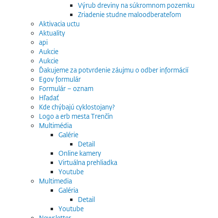
Výrub dreviny na súkromnom pozemku
Zriadenie studne maloodberateľom
Aktivacia uctu
Aktuality
api
Aukcie
Aukcie
Ďakujeme za potvrdenie záujmu o odber informácií
Egov formulár
Formulár – oznam
Hľadať
Kde chýbajú cyklostojany?
Logo a erb mesta Trenčín
Multimédia
Galérie
Detail
Online kamery
Virtuálna prehliadka
Youtube
Multimedia
Galéria
Detail
Youtube
Newsletter