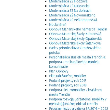
Modernizácia ZŠ Hodžova
Modernizácia ZŠ Kubranská
Modernizácia ZŠ Na dolinách
Modernizácia ZŠ Novomeského
Modernizácia ZŠ Veľkomoravská
Nocľaháreň
Obnova Mariánskeho námestia Trenčín
Obnova Materskej školy Kubranská
Obnova Materskej školy Opatovská
Obnova Materskej školy Šafárikova
Park v prírode alúvia Orechovského
potoka
Personalizácia služieb mesta Trenčín a
podpora omnikanálového modelu
komunikácie
Plán Obnovy
Plán udržateľnej mobility
Podané projekty rok 2017
Podané projekty rok 2018
Podpora elektromobility v krajskom
meste Trenčín
Podpora rozvoja udržateľnej mobility v
mestskej funkčnej oblasti Trenčín
Program rozvoja vidieka SR 2014 – 2022