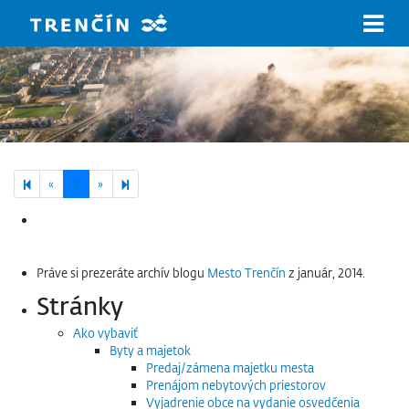
Prejsť na hlavný obsah
Previous page
Next page
3
«
2
»
Hľadať:
Práve si prezeráte archív blogu
Mesto Trenčín
z január, 2014.
Stránky
Ako vybaviť
Byty a majetok
Predaj/zámena majetku mesta
Prenájom nebytových priestorov
Vyjadrenie obce na vydanie osvedčenia