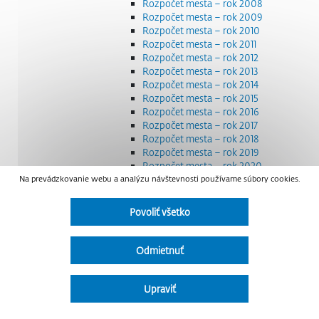
Rozpočet mesta – rok 2008
Rozpočet mesta – rok 2009
Rozpočet mesta – rok 2010
Rozpočet mesta – rok 2011
Rozpočet mesta – rok 2012
Rozpočet mesta – rok 2013
Rozpočet mesta – rok 2014
Rozpočet mesta – rok 2015
Rozpočet mesta – rok 2016
Rozpočet mesta – rok 2017
Rozpočet mesta – rok 2018
Rozpočet mesta – rok 2019
Rozpočet mesta – rok 2020
Na prevádzkovanie webu a analýzu návštevnosti používame súbory cookies.
Rozpočet mesta – rok 2021
Rozpočet mesta – rok 2022
Rozpočet mesta – rok 2023
Povoliť všetko
Rozpočet mesta – rok 2024
Rozpočet mesta – rok 2025
Rozpočet mesta – rok 2026
Odmietnuť
Smernice a dokumenty
Strategické dokumenty
Transparentnosť a výdavky na štátnu reklamu
Upraviť
Úradná tabuľa
Všeobecne záväzné nariadenia – VZN