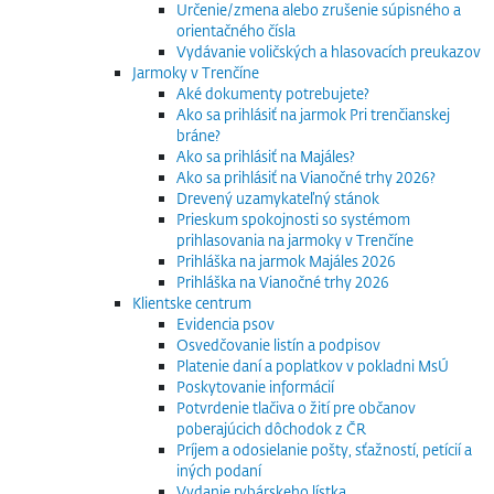
Určenie/zmena alebo zrušenie súpisného a
orientačného čísla
Vydávanie voličských a hlasovacích preukazov
Jarmoky v Trenčíne
Aké dokumenty potrebujete?
Ako sa prihlásiť na jarmok Pri trenčianskej
bráne?
Ako sa prihlásiť na Majáles?
Ako sa prihlásiť na Vianočné trhy 2026?
Drevený uzamykateľný stánok
Prieskum spokojnosti so systémom
prihlasovania na jarmoky v Trenčíne
Prihláška na jarmok Majáles 2026
Prihláška na Vianočné trhy 2026
Klientske centrum
Evidencia psov
Osvedčovanie listín a podpisov
Platenie daní a poplatkov v pokladni MsÚ
Poskytovanie informácií
Potvrdenie tlačiva o žití pre občanov
poberajúcich dôchodok z ČR
Príjem a odosielanie pošty, sťažností, petícií a
iných podaní
Vydanie rybárskeho lístka