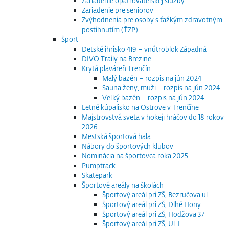
Zariadenie opatrovateľskej služby
Zariadenie pre seniorov
Zvýhodnenia pre osoby s ťažkým zdravotným
postihnutím (ŤZP)
Šport
Detské ihrisko 419 – vnútroblok Západná
DIVO Traily na Brezine
Krytá plaváreň Trenčín
Malý bazén – rozpis na jún 2024
Sauna ženy, muži – rozpis na jún 2024
Veľký bazén – rozpis na jún 2024
Letné kúpalisko na Ostrove v Trenčíne
Majstrovstvá sveta v hokeji hráčov do 18 rokov
2026
Mestská športová hala
Nábory do športových klubov
Nominácia na športovca roka 2025
Pumptrack
Skatepark
Športové areály na školách
Športový areál pri ZŠ, Bezručova ul.
Športový areál pri ZŠ, Dlhé Hony
Športový areál pri ZŠ, Hodžova 37
Športový areál pri ZŠ, Ul. L.