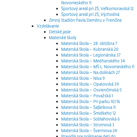
Novomeského 11
Športový areál pri ZŠ, Veľkomoravská 12
Športový areál pri ZŠ, Východná
Zimný štadión Pavla Demitru v Trenčíne
Vzdelávanie
Detské jasle
Materské školy
Materská škola – 28. októbra 7
Materská škola – Kubranská 20
Materská škola – Legionárska 37
Materská škola – Medňanského 34
Materská škola – MŠ L. Novomeského 11
Materská škola – Na dolinách 27
Materská škola – Niva 9
Materská škola – Opatovská 39
Materská škola – Osvienčimská 5
Materská škola – Považská 1
Materská škola – Pri parku 10/16
Materská škola – Šafárikova 11
Materská škola – Šmidkeho 12
Materská škola – Soblahovská 6
Materská škola – Stromová 3
Materská škola – Švermova 24
Pravidlá pre prijímanie detí do