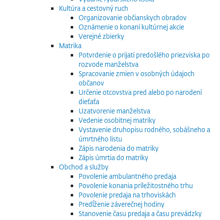
Kultúra a cestovný ruch
Organizovanie občianskych obradov
Oznámenie o konaní kultúrnej akcie
Verejné zbierky
Matrika
Potvrdenie o prijatí predošlého priezviska po
rozvode manželstva
Spracovanie zmien v osobných údajoch
občanov
Určenie otcovstva pred alebo po narodení
dieťaťa
Uzatvorenie manželstva
Vedenie osobitnej matriky
Vystavenie druhopisu rodného, sobášneho a
úmrtného listu
Zápis narodenia do matriky
Zápis úmrtia do matriky
Obchod a služby
Povolenie ambulantného predaja
Povolenie konania príležitostného trhu
Povolenie predaja na trhoviskách
Predĺženie záverečnej hodiny
Stanovenie času predaja a času prevádzky