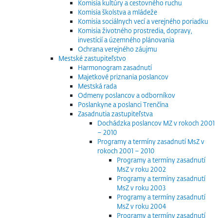
Komisia kultúry a cestovného ruchu
Komisia školstva a mládeže
Komisia sociálnych vecí a verejného poriadku
Komisia životného prostredia, dopravy,
investícií a územného plánovania
Ochrana verejného záujmu
Mestské zastupiteľstvo
Harmonogram zasadnutí
Majetkové priznania poslancov
Mestská rada
Odmeny poslancov a odborníkov
Poslankyne a poslanci Trenčína
Zasadnutia zastupiteľstva
Dochádzka poslancov MZ v rokoch 2001
– 2010
Programy a termíny zasadnutí MsZ v
rokoch 2001 – 2010
Programy a termíny zasadnutí
MsZ v roku 2002
Programy a termíny zasadnutí
MsZ v roku 2003
Programy a termíny zasadnutí
MsZ v roku 2004
Programy a termíny zasadnutí