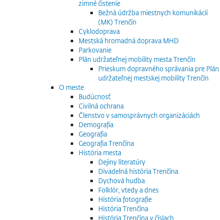
zimné čistenie
Bežná údržba miestnych komunikácií
(MK) Trenčín
Cyklodoprava
Mestská hromadná doprava MHD
Parkovanie
Plán udržateľnej mobility mesta Trenčín
Prieskum dopravného správania pre Plán
udržateľnej mestskej mobility Trenčín
O meste
Budúcnosť
Civilná ochrana
Členstvo v samosprávnych organizáciách
Demografia
Geografia
Geografia Trenčína
História mesta
Dejiny literatúry
Divadelná história Trenčína
Dychová hudba
Folklór, vtedy a dnes
História fotografie
História Trenčína
História Trenčína v číslach