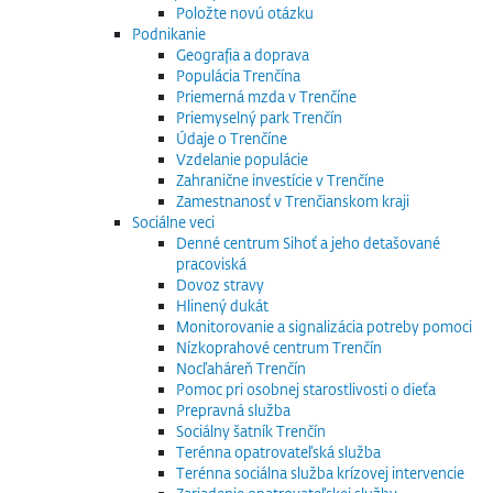
Položte novú otázku
Podnikanie
Geografia a doprava
Populácia Trenčína
Priemerná mzda v Trenčíne
Priemyselný park Trenčín
Údaje o Trenčíne
Vzdelanie populácie
Zahranične investície v Trenčíne
Zamestnanosť v Trenčianskom kraji
Sociálne veci
Denné centrum Sihoť a jeho detašované
pracoviská
Dovoz stravy
Hlinený dukát
Monitorovanie a signalizácia potreby pomoci
Nízkoprahové centrum Trenčín
Nocľaháreň Trenčín
Pomoc pri osobnej starostlivosti o dieťa
Prepravná služba
Sociálny šatník Trenčín
Terénna opatrovateľská služba
Terénna sociálna služba krízovej intervencie