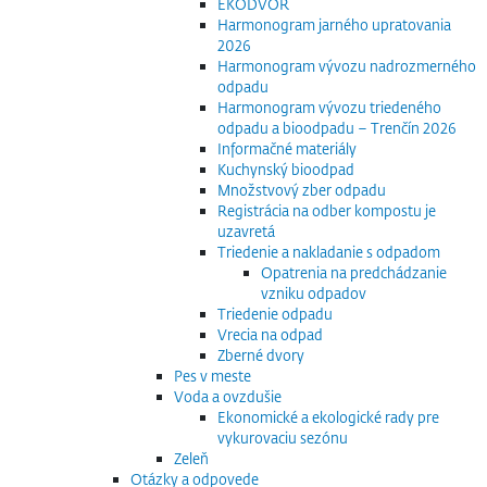
EKODVOR
Harmonogram jarného upratovania
2026
Harmonogram vývozu nadrozmerného
odpadu
Harmonogram vývozu triedeného
odpadu a bioodpadu – Trenčín 2026
Informačné materiály
Kuchynský bioodpad
Množstvový zber odpadu
Registrácia na odber kompostu je
uzavretá
Triedenie a nakladanie s odpadom
Opatrenia na predchádzanie
vzniku odpadov
Triedenie odpadu
Vrecia na odpad
Zberné dvory
Pes v meste
Voda a ovzdušie
Ekonomické a ekologické rady pre
vykurovaciu sezónu
Zeleň
Otázky a odpovede