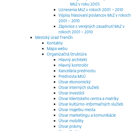
MsZ v roku 2005
Uznesenia MsZ v rokoch 2001 – 2010
Výpisy hlasovaní poslancov MsZ v rokoch
2001 – 2010
Zápisnice z verejných zasadnutí MsZ v
rokoch 2001 – 2010
Mestský úrad Trenčín
Kontakty
Mapa webu
Organizačná štruktúra
Hlavný architekt
Hlavný kontrolór
Kancelária prednostu
Prednosta MsÚ
Útvar ekonomický
Útvar interných služieb
Útvar investícií
Útvar klientskeho centra a matriky
Útvar kultúrno-informačných služieb
Útvar majetku mesta
Útvar marketingu a komunikácie
Útvar mobility
Útvar právny