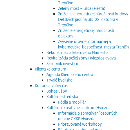
Trenčíne
Zelený most – ulica (Fiesta)
Zníženie energetickej náročnosti budovy
Detských jaslí na ulici 28. októbra v
Trenčíne
Zníženie energetickej náročnosti
objektov
Zvýšenie úrovne informačnej a
kybernetickej bezpečnosti mesta Trenčín
Rekonštrukcia Mierového Námestia
Revitalizácia pešej zóny Hviezdoslavova
Zásobník investícií
Klientske centrum
Agenda Klientskeho centra
Trvalé bydlisko
Kultúra a voľný čas
Bohoslužby
Kultúrne strediská
Pódiá a mobiliár
Kultúrno-kreatívne centrum Hviezda
Informácie o spracúvaní osobných
údajov CKKP Hviezda
Pripravované workshopy
Pýtate sa – odpovedáme