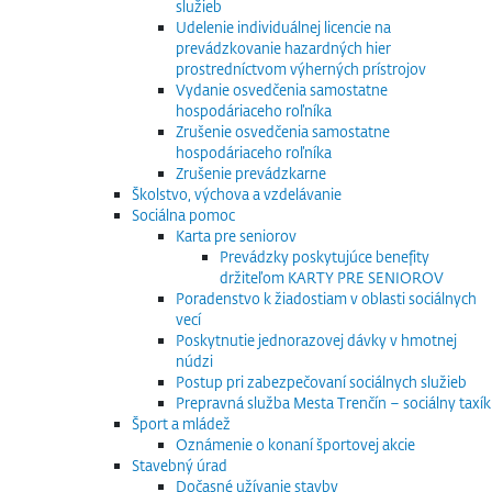
služieb
Udelenie individuálnej licencie na
prevádzkovanie hazardných hier
prostredníctvom výherných prístrojov
Vydanie osvedčenia samostatne
hospodáriaceho roľníka
Zrušenie osvedčenia samostatne
hospodáriaceho roľníka
Zrušenie prevádzkarne
Školstvo, výchova a vzdelávanie
Sociálna pomoc
Karta pre seniorov
Prevádzky poskytujúce benefity
držiteľom KARTY PRE SENIOROV
Poradenstvo k žiadostiam v oblasti sociálnych
vecí
Poskytnutie jednorazovej dávky v hmotnej
núdzi
Postup pri zabezpečovaní sociálnych služieb
Prepravná služba Mesta Trenčín – sociálny taxík
Šport a mládež
Oznámenie o konaní športovej akcie
Stavebný úrad
Dočasné užívanie stavby