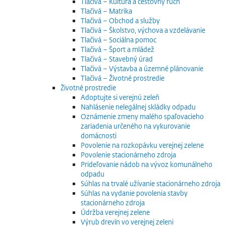
Tlačivá – Kultúra a cestovný ruch
Tlačivá – Matrika
Tlačivá – Obchod a služby
Tlačivá – Školstvo, výchova a vzdelávanie
Tlačivá – Sociálna pomoc
Tlačivá – Šport a mládež
Tlačivá – Stavebný úrad
Tlačivá – Výstavba a územné plánovanie
Tlačivá – Životné prostredie
Životné prostredie
Adoptujte si verejnú zeleň
Nahlásenie nelegálnej skládky odpadu
Oznámenie zmeny malého spaľovacieho
zariadenia určeného na vykurovanie
domácnosti
Povolenie na rozkopávku verejnej zelene
Povolenie stacionárneho zdroja
Prideľovanie nádob na vývoz komunálneho
odpadu
Súhlas na trvalé užívanie stacionárneho zdroja
Súhlas na vydanie povolenia stavby
stacionárneho zdroja
Údržba verejnej zelene
Výrub drevín vo verejnej zeleni