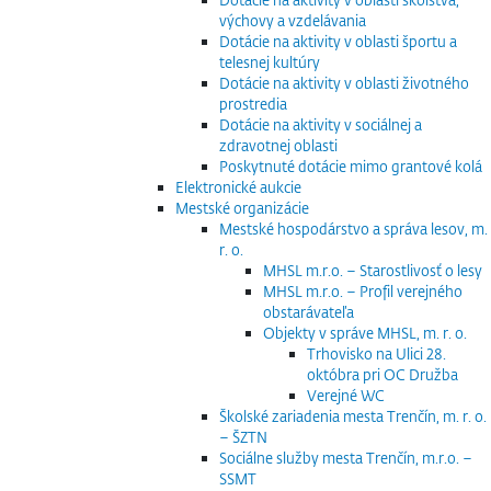
výchovy a vzdelávania
Dotácie na aktivity v oblasti športu a
telesnej kultúry
Dotácie na aktivity v oblasti životného
prostredia
Dotácie na aktivity v sociálnej a
zdravotnej oblasti
Poskytnuté dotácie mimo grantové kolá
Elektronické aukcie
Mestské organizácie
Mestské hospodárstvo a správa lesov, m.
r. o.
MHSL m.r.o. – Starostlivosť o lesy
MHSL m.r.o. – Profil verejného
obstarávateľa
Objekty v správe MHSL, m. r. o.
Trhovisko na Ulici 28.
októbra pri OC Družba
Verejné WC
Školské zariadenia mesta Trenčín, m. r. o.
– ŠZTN
Sociálne služby mesta Trenčín, m.r.o. –
SSMT