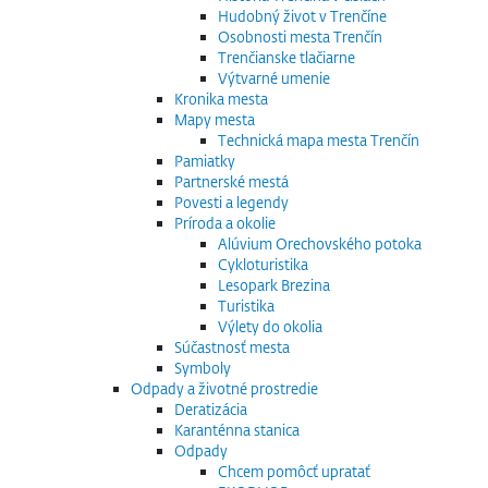
Hudobný život v Trenčíne
Osobnosti mesta Trenčín
Trenčianske tlačiarne
Výtvarné umenie
Kronika mesta
Mapy mesta
Technická mapa mesta Trenčín
Pamiatky
Partnerské mestá
Povesti a legendy
Príroda a okolie
Alúvium Orechovského potoka
Cykloturistika
Lesopark Brezina
Turistika
Výlety do okolia
Súčastnosť mesta
Symboly
Odpady a životné prostredie
Deratizácia
Karanténna stanica
Odpady
Chcem pomôcť upratať