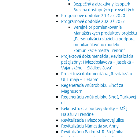
Bezpečný a atraktívny lesopark
Brezina dostupných pre všetkých
Programové obdobie 2014 až 2020
Programové obdobie 2021 až 2027
Verejné pripomienkovanie
Manažérskych produktov projektu
„Personalizácia služieb a podpora
omnikanálového modelu
komunikácie mesta Trenčín“
Projektová dokumentácia „Revitalizácia
pešej zóny: Hviezdoslavova – Jaselská –
Vajanského – Sládkovičova“
Projektová dokumentácia „Revitalizácie
Ul. 1. mája – I. etapa“
Regenerácia vnútrobloku Sihoť za
Magnusom
Regenerácia vnútrobloku Sihoť, Turkovej
ul.
Rekonštrukcia budovy škôlky – MŠ J.
Halašu v Trenčíne
Revitalizácia Hviezdoslavovej ulice
Revitalizácia Námestia sv. Anny
Revitalizácia Parku M. R. Štefánika