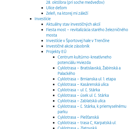
28. októbra (pri soche medveďov)
Ulice deťom
Zeleň, na ktorej mi záleží
Investície
Aktuálny stav investičných akcií
Fiesta most – revitalizácia starého železničného
mosta
Investície v Športovej hale v Trenčíne
Investičné akcie zásobník
Projekty EÚ
Centrum kultúrno-kreatívneho
potenciálu Hviezda
Cyklotrasa – Bratislavská, Žabinská a
Palackého
Cyklotrasa – Brnianska ul. 1. etapa
Cyklotrasa – Kasárenská ulica
Cyklotrasa – ul. Ľ. Stárka
Cyklotrasa – úsek ul. Ľ. Stárka
Cyklotrasa – Zablatská ulica
Cyklotrasa – Ľ. Stárka, k priemyselnému
parku
Cyklotrasa – Piešťanská
Cyklotrasa – trasa C, Karpatská ul.
Cyklotrasa – Zlatovská