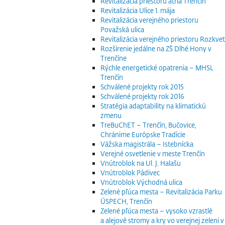
Revitalizácia priestoru átria Trenčín
Revitalizácia Ulice 1. mája
Revitalizácia verejného priestoru
Považská ulica
Revitalizácia verejného priestoru Rozkvet
Rozšírenie jedálne na ZŠ Dlhé Hony v
Trenčíne
Rýchle energetické opatrenia – MHSL
Trenčín
Schválené projekty rok 2015
Schválené projekty rok 2016
Stratégia adaptability na klimatickú
zmenu
TreBuChET – Trenčín, Bučovice,
Chránime Európske Tradície
Vážska magistrála – Istebnícka
Verejné osvetlenie v meste Trenčín
Vnútroblok na Ul. J. Halašu
Vnútroblok Pádivec
Vnútroblok Východná ulica
Zelené pľúca mesta – Revitalizácia Parku
ÚSPECH, Trenčín
Zelené pľúca mesta – vysoko vzrastlé
a alejové stromy a kry vo verejnej zeleni v