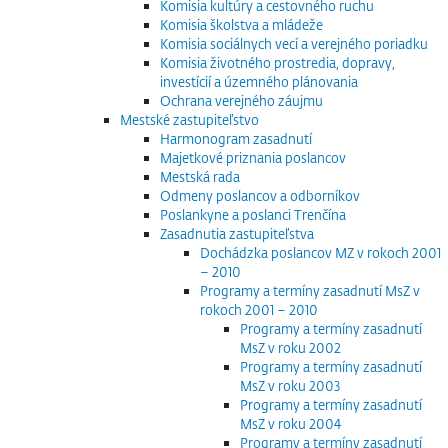
Komisia kultúry a cestovného ruchu
Komisia školstva a mládeže
Komisia sociálnych vecí a verejného poriadku
Komisia životného prostredia, dopravy,
investícií a územného plánovania
Ochrana verejného záujmu
Mestské zastupiteľstvo
Harmonogram zasadnutí
Majetkové priznania poslancov
Mestská rada
Odmeny poslancov a odborníkov
Poslankyne a poslanci Trenčína
Zasadnutia zastupiteľstva
Dochádzka poslancov MZ v rokoch 2001
– 2010
Programy a termíny zasadnutí MsZ v
rokoch 2001 – 2010
Programy a termíny zasadnutí
MsZ v roku 2002
Programy a termíny zasadnutí
MsZ v roku 2003
Programy a termíny zasadnutí
MsZ v roku 2004
Programy a termíny zasadnutí