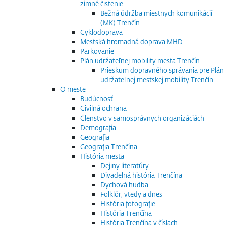
zimné čistenie
Bežná údržba miestnych komunikácií
(MK) Trenčín
Cyklodoprava
Mestská hromadná doprava MHD
Parkovanie
Plán udržateľnej mobility mesta Trenčín
Prieskum dopravného správania pre Plán
udržateľnej mestskej mobility Trenčín
O meste
Budúcnosť
Civilná ochrana
Členstvo v samosprávnych organizáciách
Demografia
Geografia
Geografia Trenčína
História mesta
Dejiny literatúry
Divadelná história Trenčína
Dychová hudba
Folklór, vtedy a dnes
História fotografie
História Trenčína
História Trenčína v číslach