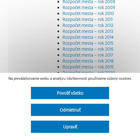
Rozpočet mesta – rok 2008
Rozpočet mesta – rok 2009
Rozpočet mesta – rok 2010
Rozpočet mesta – rok 2011
Rozpočet mesta – rok 2012
Rozpočet mesta – rok 2013
Rozpočet mesta – rok 2014
Rozpočet mesta – rok 2015
Rozpočet mesta – rok 2016
Rozpočet mesta – rok 2017
Rozpočet mesta – rok 2018
Rozpočet mesta – rok 2019
Rozpočet mesta – rok 2020
Na prevádzkovanie webu a analýzu návštevnosti používame súbory cookies.
Rozpočet mesta – rok 2021
Rozpočet mesta – rok 2022
Rozpočet mesta – rok 2023
Povoliť všetko
Rozpočet mesta – rok 2024
Rozpočet mesta – rok 2025
Rozpočet mesta – rok 2026
Odmietnuť
Smernice a dokumenty
Strategické dokumenty
Transparentnosť a výdavky na štátnu reklamu
Upraviť
Úradná tabuľa
Všeobecne záväzné nariadenia – VZN