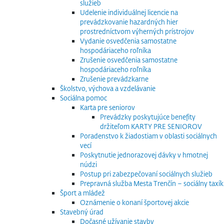
služieb
Udelenie individuálnej licencie na
prevádzkovanie hazardných hier
prostredníctvom výherných prístrojov
Vydanie osvedčenia samostatne
hospodáriaceho roľníka
Zrušenie osvedčenia samostatne
hospodáriaceho roľníka
Zrušenie prevádzkarne
Školstvo, výchova a vzdelávanie
Sociálna pomoc
Karta pre seniorov
Prevádzky poskytujúce benefity
držiteľom KARTY PRE SENIOROV
Poradenstvo k žiadostiam v oblasti sociálnych
vecí
Poskytnutie jednorazovej dávky v hmotnej
núdzi
Postup pri zabezpečovaní sociálnych služieb
Prepravná služba Mesta Trenčín – sociálny taxík
Šport a mládež
Oznámenie o konaní športovej akcie
Stavebný úrad
Dočasné užívanie stavby