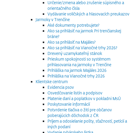
Určenie/zmena alebo zrušenie súpisného a
orientačného čísla
Vydávanie voličských a hlasovacích preukazov
Jarmoky v Trenčíne
Aké dokumenty potrebujete?
Ako sa prihlásiť na jarmok Pri trenčianskej
bráne?
Ako sa prihlásiť na Majáles?
Ako sa prihlásiť na Vianočné trhy 2026?
Drevený uzamykateľný stánok
Prieskum spokojnosti so systémom
prihlasovania na jarmoky v Trenčíne
Prihláška na jarmok Majáles 2026
Prihláška na Vianočné trhy 2026
Klientske centrum
Evidencia psov
Osvedčovanie listín a podpisov
Platenie daní a poplatkov v pokladni MsÚ
Poskytovanie informácií
Potvrdenie tlačiva o žití pre občanov
poberajúcich dôchodok z ČR
Príjem a odosielanie pošty, sťažností, petícií a
iných podaní
Vydanie rybárskeho lístka