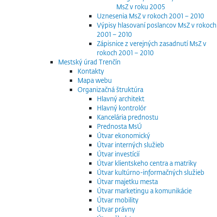
MsZ v roku 2005
Uznesenia MsZ v rokoch 2001 – 2010
Výpisy hlasovaní poslancov MsZ v rokoch
2001 – 2010
Zápisnice z verejných zasadnutí MsZ v
rokoch 2001 – 2010
Mestský úrad Trenčín
Kontakty
Mapa webu
Organizačná štruktúra
Hlavný architekt
Hlavný kontrolór
Kancelária prednostu
Prednosta MsÚ
Útvar ekonomický
Útvar interných služieb
Útvar investícií
Útvar klientskeho centra a matriky
Útvar kultúrno-informačných služieb
Útvar majetku mesta
Útvar marketingu a komunikácie
Útvar mobility
Útvar právny