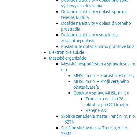
výchovy a vzdelávania
Dotácie na aktivity v oblasti športu a
telesnej kultúry
Dotácie na aktivity v oblasti životného
prostredia
Dotácie na aktivity v sociálnej a
zdravotnej oblasti
Poskytnuté dotácie mimo grantové kolá
Elektronické aukcie
Mestské organizácie
Mestské hospodárstvo a správa lesov, m.
r. o.
MHSL m.r.o. – Starostlivosť o lesy
MHSL m.r.o. – Profil verejného
obstarávateľa
Objekty v správe MHSL, m. r. o.
Trhovisko na Ulici 28.
októbra pri OC Družba
Verejné WC
Školské zariadenia mesta Trenčín, m. r. o.
– ŠZTN
Sociálne služby mesta Trenčín, m.r.o. –
SSMT