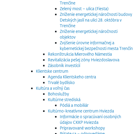
Trenčíne
Zelený most – ulica (Fiesta)
Zníženie energetickej náročnosti budovy
Detských jaslí na ulici 28. októbra v
Trenčíne
Zníženie energetickej náročnosti
objektov
Zvýšenie úrovne informačnej a
kybernetickej bezpečnosti mesta Trenčín
Rekonštrukcia Mierového Námestia
Revitalizácia pešej zóny Hviezdoslavova
Zásobník investícií
Klientske centrum
Agenda Klientskeho centra
Trvalé bydlisko
Kultúra a voľný čas
Bohoslužby
Kultúrne strediská
Pódiá a mobiliár
Kultúrno-kreatívne centrum Hviezda
Informácie o spracúvaní osobných
údajov CKKP Hviezda
Pripravované workshopy
Pýtate sa – odpovedáme