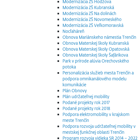
Modernizácia ZŠ Hodžova
Modernizácia ZŠ Kubranská
Modernizácia ZŠ Na dolinách
Modernizácia ZŠ Novomeského
Modernizácia ZŠ Veľkomoravská
Nocľaháreň
Obnova Mariánskeho námestia Trenčín
Obnova Materskej školy Kubranská
Obnova Materskej školy Opatovská
Obnova Materskej školy Šafárikova
Park v prírode alúvia Orechovského
potoka
Personalizácia služieb mesta Trenčín a
podpora omnikanálového modelu
komunikácie
Plán Obnovy
Plán udržateľnej mobility
Podané projekty rok 2017
Podané projekty rok 2018
Podpora elektromobility v krajskom
meste Trenčín
Podpora rozvoja udržateľnej mobility v
mestskej funkčnej oblasti Trenčín
Program rozvoja vidieka SR 2014 – 2022