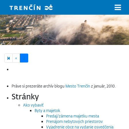
Prejsť na hlavný obsah
Previous page
«
2
Hľadať:
Práve si prezeráte archív blogu
Mesto Trenčín
z január, 2010.
Stránky
Ako vybaviť
Byty a majetok
Predaj/zámena majetku mesta
Prenájom nebytových priestorov
Vyjadrenie obce na vydanie osvedčenia