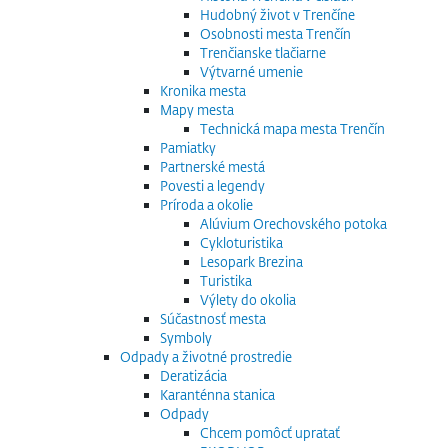
Hudobný život v Trenčíne
Osobnosti mesta Trenčín
Trenčianske tlačiarne
Výtvarné umenie
Kronika mesta
Mapy mesta
Technická mapa mesta Trenčín
Pamiatky
Partnerské mestá
Povesti a legendy
Príroda a okolie
Alúvium Orechovského potoka
Cykloturistika
Lesopark Brezina
Turistika
Výlety do okolia
Súčastnosť mesta
Symboly
Odpady a životné prostredie
Deratizácia
Karanténna stanica
Odpady
Chcem pomôcť upratať