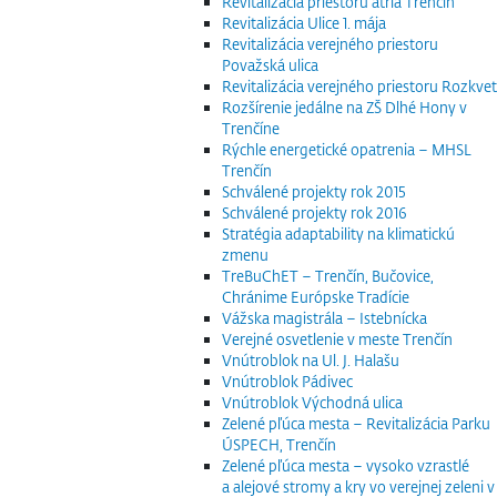
Revitalizácia priestoru átria Trenčín
Revitalizácia Ulice 1. mája
Revitalizácia verejného priestoru
Považská ulica
Revitalizácia verejného priestoru Rozkvet
Rozšírenie jedálne na ZŠ Dlhé Hony v
Trenčíne
Rýchle energetické opatrenia – MHSL
Trenčín
Schválené projekty rok 2015
Schválené projekty rok 2016
Stratégia adaptability na klimatickú
zmenu
TreBuChET – Trenčín, Bučovice,
Chránime Európske Tradície
Vážska magistrála – Istebnícka
Verejné osvetlenie v meste Trenčín
Vnútroblok na Ul. J. Halašu
Vnútroblok Pádivec
Vnútroblok Východná ulica
Zelené pľúca mesta – Revitalizácia Parku
ÚSPECH, Trenčín
Zelené pľúca mesta – vysoko vzrastlé
a alejové stromy a kry vo verejnej zeleni v