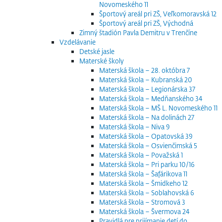
Novomeského 11
Športový areál pri ZŠ, Veľkomoravská 12
Športový areál pri ZŠ, Východná
Zimný štadión Pavla Demitru v Trenčíne
Vzdelávanie
Detské jasle
Materské školy
Materská škola – 28. októbra 7
Materská škola – Kubranská 20
Materská škola – Legionárska 37
Materská škola – Medňanského 34
Materská škola – MŠ L. Novomeského 11
Materská škola – Na dolinách 27
Materská škola – Niva 9
Materská škola – Opatovská 39
Materská škola – Osvienčimská 5
Materská škola – Považská 1
Materská škola – Pri parku 10/16
Materská škola – Šafárikova 11
Materská škola – Šmidkeho 12
Materská škola – Soblahovská 6
Materská škola – Stromová 3
Materská škola – Švermova 24
Pravidlá pre prijímanie detí do