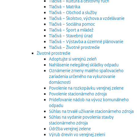
Tlačivá – Kultúra a cestovný ruch
Tlačivá – Matrika
Tlačivá – Obchod a služby
Tlačivá – Školstvo, výchova a vzdelávanie
Tlačivá – Sociálna pomoc
Tlačivá – Šport a mládež
Tlačivá – Stavebný úrad
Tlačivá – Výstavba a územné plánovanie
Tlačivá – Životné prostredie
Životné prostredie
Adoptujte si verejnú zeleň
Nahlásenie nelegálnej skládky odpadu
Oznámenie zmeny malého spaľovacieho
zariadenia určeného na vykurovanie
domácnosti
Povolenie na rozkopávku verejnej zelene
Povolenie stacionárneho zdroja
Prideľovanie nádob na vývoz komunálneho
odpadu
Súhlas na trvalé užívanie stacionárneho zdroja
Súhlas na vydanie povolenia stavby
stacionárneho zdroja
Údržba verejnej zelene
Výrub drevín vo verejnej zeleni