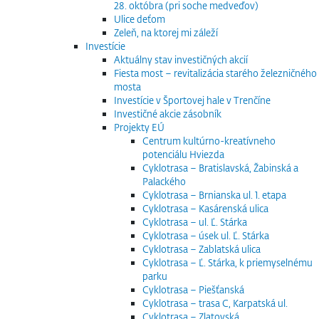
28. októbra (pri soche medveďov)
Ulice deťom
Zeleň, na ktorej mi záleží
Investície
Aktuálny stav investičných akcií
Fiesta most – revitalizácia starého železničného
mosta
Investície v Športovej hale v Trenčíne
Investičné akcie zásobník
Projekty EÚ
Centrum kultúrno-kreatívneho
potenciálu Hviezda
Cyklotrasa – Bratislavská, Žabinská a
Palackého
Cyklotrasa – Brnianska ul. 1. etapa
Cyklotrasa – Kasárenská ulica
Cyklotrasa – ul. Ľ. Stárka
Cyklotrasa – úsek ul. Ľ. Stárka
Cyklotrasa – Zablatská ulica
Cyklotrasa – Ľ. Stárka, k priemyselnému
parku
Cyklotrasa – Piešťanská
Cyklotrasa – trasa C, Karpatská ul.
Cyklotrasa – Zlatovská