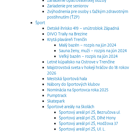
Zariadenie opatrovateľskej služby
Zariadenie pre seniorov
Zvýhodnenia pre osoby s ťažkým zdravotným
postihnutím (ŤZP)
Šport
Detské ihrisko 419 – vnútroblok Západná
DIVO Traily na Brezine
Krytá plaváreň Trenčín
Malý bazén – rozpis na jún 2024
Sauna ženy, muži – rozpis na jún 2024
Veľký bazén – rozpis na jún 2024
Letné kúpalisko na Ostrove v Trenčíne
Majstrovstvá sveta v hokeji hráčov do 18 rokov
2026
Mestská športová hala
Nábory do športových klubov
Nominácia na športovca roka 2025
Pumptrack
Skatepark
Športové areály na školách
Športový areál pri ZŠ, Bezručova ul.
Športový areál pri ZŠ, Dlhé Hony
Športový areál pri ZŠ, Hodžova 37
Športový areál pri ZŠ, Ul. L.