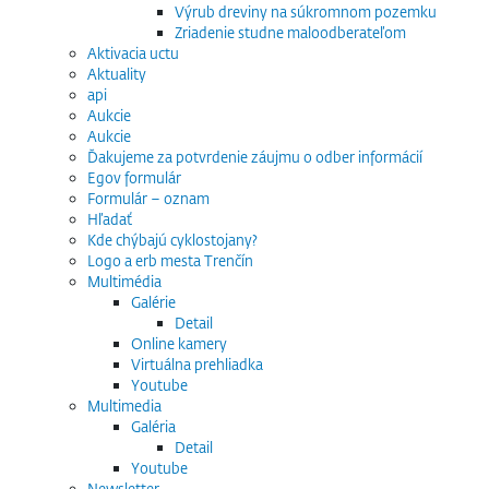
Výrub dreviny na súkromnom pozemku
Zriadenie studne maloodberateľom
Aktivacia uctu
Aktuality
api
Aukcie
Aukcie
Ďakujeme za potvrdenie záujmu o odber informácií
Egov formulár
Formulár – oznam
Hľadať
Kde chýbajú cyklostojany?
Logo a erb mesta Trenčín
Multimédia
Galérie
Detail
Online kamery
Virtuálna prehliadka
Youtube
Multimedia
Galéria
Detail
Youtube
Newsletter