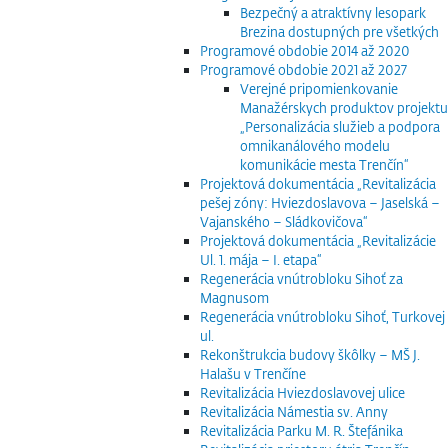
Bezpečný a atraktívny lesopark
Brezina dostupných pre všetkých
Programové obdobie 2014 až 2020
Programové obdobie 2021 až 2027
Verejné pripomienkovanie
Manažérskych produktov projektu
„Personalizácia služieb a podpora
omnikanálového modelu
komunikácie mesta Trenčín“
Projektová dokumentácia „Revitalizácia
pešej zóny: Hviezdoslavova – Jaselská –
Vajanského – Sládkovičova“
Projektová dokumentácia „Revitalizácie
Ul. 1. mája – I. etapa“
Regenerácia vnútrobloku Sihoť za
Magnusom
Regenerácia vnútrobloku Sihoť, Turkovej
ul.
Rekonštrukcia budovy škôlky – MŠ J.
Halašu v Trenčíne
Revitalizácia Hviezdoslavovej ulice
Revitalizácia Námestia sv. Anny
Revitalizácia Parku M. R. Štefánika