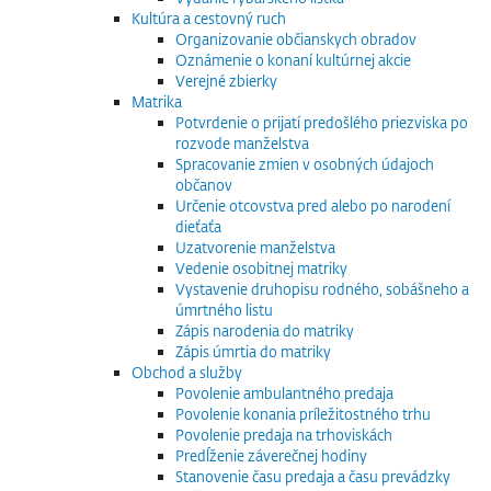
Kultúra a cestovný ruch
Organizovanie občianskych obradov
Oznámenie o konaní kultúrnej akcie
Verejné zbierky
Matrika
Potvrdenie o prijatí predošlého priezviska po
rozvode manželstva
Spracovanie zmien v osobných údajoch
občanov
Určenie otcovstva pred alebo po narodení
dieťaťa
Uzatvorenie manželstva
Vedenie osobitnej matriky
Vystavenie druhopisu rodného, sobášneho a
úmrtného listu
Zápis narodenia do matriky
Zápis úmrtia do matriky
Obchod a služby
Povolenie ambulantného predaja
Povolenie konania príležitostného trhu
Povolenie predaja na trhoviskách
Predĺženie záverečnej hodiny
Stanovenie času predaja a času prevádzky