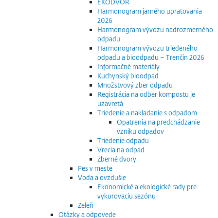
EKODVOR
Harmonogram jarného upratovania
2026
Harmonogram vývozu nadrozmerného
odpadu
Harmonogram vývozu triedeného
odpadu a bioodpadu – Trenčín 2026
Informačné materiály
Kuchynský bioodpad
Množstvový zber odpadu
Registrácia na odber kompostu je
uzavretá
Triedenie a nakladanie s odpadom
Opatrenia na predchádzanie
vzniku odpadov
Triedenie odpadu
Vrecia na odpad
Zberné dvory
Pes v meste
Voda a ovzdušie
Ekonomické a ekologické rady pre
vykurovaciu sezónu
Zeleň
Otázky a odpovede