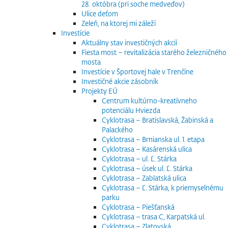
28. októbra (pri soche medveďov)
Ulice deťom
Zeleň, na ktorej mi záleží
Investície
Aktuálny stav investičných akcií
Fiesta most – revitalizácia starého železničného
mosta
Investície v Športovej hale v Trenčíne
Investičné akcie zásobník
Projekty EÚ
Centrum kultúrno-kreatívneho
potenciálu Hviezda
Cyklotrasa – Bratislavská, Žabinská a
Palackého
Cyklotrasa – Brnianska ul. 1. etapa
Cyklotrasa – Kasárenská ulica
Cyklotrasa – ul. Ľ. Stárka
Cyklotrasa – úsek ul. Ľ. Stárka
Cyklotrasa – Zablatská ulica
Cyklotrasa – Ľ. Stárka, k priemyselnému
parku
Cyklotrasa – Piešťanská
Cyklotrasa – trasa C, Karpatská ul.
Cyklotrasa – Zlatovská