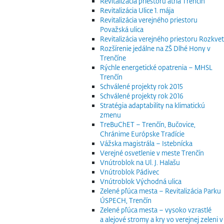
Revitalizácia priestoru átria Trenčín
Revitalizácia Ulice 1. mája
Revitalizácia verejného priestoru
Považská ulica
Revitalizácia verejného priestoru Rozkvet
Rozšírenie jedálne na ZŠ Dlhé Hony v
Trenčíne
Rýchle energetické opatrenia – MHSL
Trenčín
Schválené projekty rok 2015
Schválené projekty rok 2016
Stratégia adaptability na klimatickú
zmenu
TreBuChET – Trenčín, Bučovice,
Chránime Európske Tradície
Vážska magistrála – Istebnícka
Verejné osvetlenie v meste Trenčín
Vnútroblok na Ul. J. Halašu
Vnútroblok Pádivec
Vnútroblok Východná ulica
Zelené pľúca mesta – Revitalizácia Parku
ÚSPECH, Trenčín
Zelené pľúca mesta – vysoko vzrastlé
a alejové stromy a kry vo verejnej zeleni v