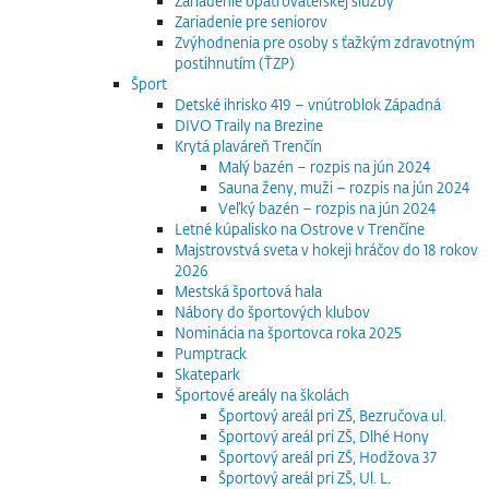
Zariadenie opatrovateľskej služby
Zariadenie pre seniorov
Zvýhodnenia pre osoby s ťažkým zdravotným
postihnutím (ŤZP)
Šport
Detské ihrisko 419 – vnútroblok Západná
DIVO Traily na Brezine
Krytá plaváreň Trenčín
Malý bazén – rozpis na jún 2024
Sauna ženy, muži – rozpis na jún 2024
Veľký bazén – rozpis na jún 2024
Letné kúpalisko na Ostrove v Trenčíne
Majstrovstvá sveta v hokeji hráčov do 18 rokov
2026
Mestská športová hala
Nábory do športových klubov
Nominácia na športovca roka 2025
Pumptrack
Skatepark
Športové areály na školách
Športový areál pri ZŠ, Bezručova ul.
Športový areál pri ZŠ, Dlhé Hony
Športový areál pri ZŠ, Hodžova 37
Športový areál pri ZŠ, Ul. L.