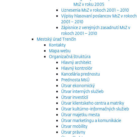
MsZ v roku 2005
Uznesenia MsZ v rokoch 2001 – 2010
Výpisy hlasovaní poslancov MsZ v rokoch
2001 – 2010
Zápisnice z verejných zasadnutí MsZ v
rokoch 2001 – 2010
Mestský úrad Trenčín
Kontakty
Mapa webu
Organizačná štruktúra
Hlavný architekt
Hlavný kontrolór
Kancelária prednostu
Prednosta MsÚ
Útvar ekonomický
Útvar interných služieb
Útvar investícií
Útvar klientskeho centra a matriky
Útvar kultúrno-informačných služieb
Útvar majetku mesta
Útvar marketingu a komunikácie
Útvar mobility
Útvar právny