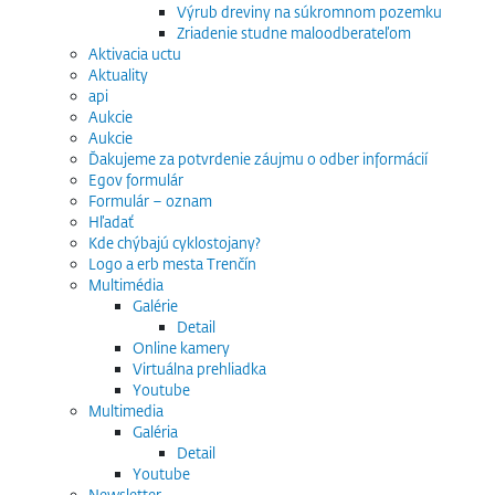
Výrub dreviny na súkromnom pozemku
Zriadenie studne maloodberateľom
Aktivacia uctu
Aktuality
api
Aukcie
Aukcie
Ďakujeme za potvrdenie záujmu o odber informácií
Egov formulár
Formulár – oznam
Hľadať
Kde chýbajú cyklostojany?
Logo a erb mesta Trenčín
Multimédia
Galérie
Detail
Online kamery
Virtuálna prehliadka
Youtube
Multimedia
Galéria
Detail
Youtube
Newsletter