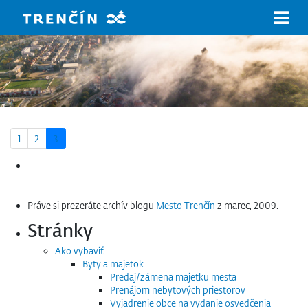
Prejsť na hlavný obsah
1
2
3
Hľadať:
Práve si prezeráte archív blogu
Mesto Trenčín
z marec, 2009.
Stránky
Ako vybaviť
Byty a majetok
Predaj/zámena majetku mesta
Prenájom nebytových priestorov
Vyjadrenie obce na vydanie osvedčenia