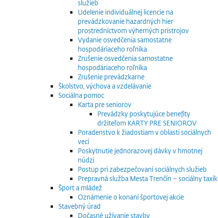
služieb
Udelenie individuálnej licencie na
prevádzkovanie hazardných hier
prostredníctvom výherných prístrojov
Vydanie osvedčenia samostatne
hospodáriaceho roľníka
Zrušenie osvedčenia samostatne
hospodáriaceho roľníka
Zrušenie prevádzkarne
Školstvo, výchova a vzdelávanie
Sociálna pomoc
Karta pre seniorov
Prevádzky poskytujúce benefity
držiteľom KARTY PRE SENIOROV
Poradenstvo k žiadostiam v oblasti sociálnych
vecí
Poskytnutie jednorazovej dávky v hmotnej
núdzi
Postup pri zabezpečovaní sociálnych služieb
Prepravná služba Mesta Trenčín – sociálny taxík
Šport a mládež
Oznámenie o konaní športovej akcie
Stavebný úrad
Dočasné užívanie stavby