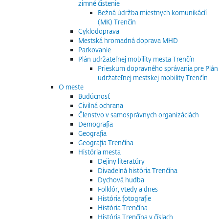
zimné čistenie
Bežná údržba miestnych komunikácií
(MK) Trenčín
Cyklodoprava
Mestská hromadná doprava MHD
Parkovanie
Plán udržateľnej mobility mesta Trenčín
Prieskum dopravného správania pre Plán
udržateľnej mestskej mobility Trenčín
O meste
Budúcnosť
Civilná ochrana
Členstvo v samosprávnych organizáciách
Demografia
Geografia
Geografia Trenčína
História mesta
Dejiny literatúry
Divadelná história Trenčína
Dychová hudba
Folklór, vtedy a dnes
História fotografie
História Trenčína
História Trenčína v číslach