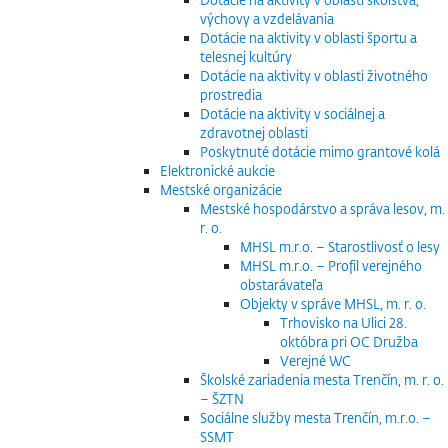
výchovy a vzdelávania
Dotácie na aktivity v oblasti športu a
telesnej kultúry
Dotácie na aktivity v oblasti životného
prostredia
Dotácie na aktivity v sociálnej a
zdravotnej oblasti
Poskytnuté dotácie mimo grantové kolá
Elektronické aukcie
Mestské organizácie
Mestské hospodárstvo a správa lesov, m.
r. o.
MHSL m.r.o. – Starostlivosť o lesy
MHSL m.r.o. – Profil verejného
obstarávateľa
Objekty v správe MHSL, m. r. o.
Trhovisko na Ulici 28.
októbra pri OC Družba
Verejné WC
Školské zariadenia mesta Trenčín, m. r. o.
– ŠZTN
Sociálne služby mesta Trenčín, m.r.o. –
SSMT