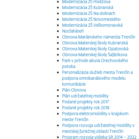
Modernizácia ZŠ Hodžova
Modernizácia ZŠ Kubranská
Modernizácia ZŠ Na dolinách
Modernizácia ZŠ Novomeského
Modernizácia ZŠ Veľkomoravská
Nocľaháreň
Obnova Mariánskeho námestia Trenčín
Obnova Materskej školy Kubranská
Obnova Materskej školy Opatovská
Obnova Materskej školy Šafárikova
Park v prírode alúvia Orechovského
potoka
Personalizácia služieb mesta Trenčín a
podpora omnikanálového modelu
komunikácie
Plán Obnovy
Plán udržateľnej mobility
Podané projekty rok 2017
Podané projekty rok 2018
Podpora elektromobility v krajskom
meste Trenčín
Podpora rozvoja udržateľnej mobility v
mestskej funkčnej oblasti Trenčín
Program rozvoja vidieka SR 2014 – 2022