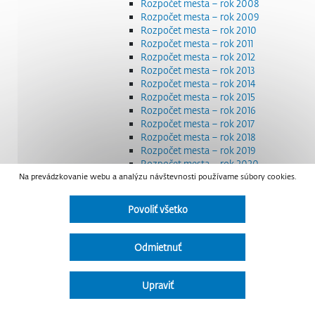
Rozpočet mesta – rok 2008
Rozpočet mesta – rok 2009
Rozpočet mesta – rok 2010
Rozpočet mesta – rok 2011
Rozpočet mesta – rok 2012
Rozpočet mesta – rok 2013
Rozpočet mesta – rok 2014
Rozpočet mesta – rok 2015
Rozpočet mesta – rok 2016
Rozpočet mesta – rok 2017
Rozpočet mesta – rok 2018
Rozpočet mesta – rok 2019
Rozpočet mesta – rok 2020
Na prevádzkovanie webu a analýzu návštevnosti používame súbory cookies.
Rozpočet mesta – rok 2021
Rozpočet mesta – rok 2022
Rozpočet mesta – rok 2023
Povoliť všetko
Rozpočet mesta – rok 2024
Rozpočet mesta – rok 2025
Rozpočet mesta – rok 2026
Odmietnuť
Smernice a dokumenty
Strategické dokumenty
Transparentnosť a výdavky na štátnu reklamu
Upraviť
Úradná tabuľa
Všeobecne záväzné nariadenia – VZN