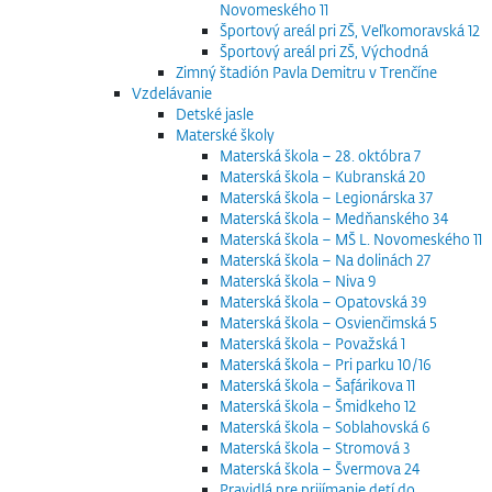
Novomeského 11
Športový areál pri ZŠ, Veľkomoravská 12
Športový areál pri ZŠ, Východná
Zimný štadión Pavla Demitru v Trenčíne
Vzdelávanie
Detské jasle
Materské školy
Materská škola – 28. októbra 7
Materská škola – Kubranská 20
Materská škola – Legionárska 37
Materská škola – Medňanského 34
Materská škola – MŠ L. Novomeského 11
Materská škola – Na dolinách 27
Materská škola – Niva 9
Materská škola – Opatovská 39
Materská škola – Osvienčimská 5
Materská škola – Považská 1
Materská škola – Pri parku 10/16
Materská škola – Šafárikova 11
Materská škola – Šmidkeho 12
Materská škola – Soblahovská 6
Materská škola – Stromová 3
Materská škola – Švermova 24
Pravidlá pre prijímanie detí do