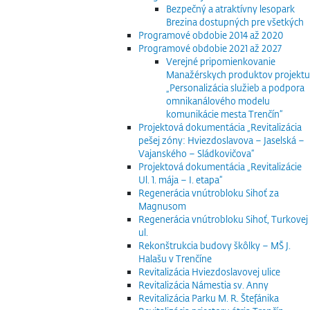
Bezpečný a atraktívny lesopark
Brezina dostupných pre všetkých
Programové obdobie 2014 až 2020
Programové obdobie 2021 až 2027
Verejné pripomienkovanie
Manažérskych produktov projektu
„Personalizácia služieb a podpora
omnikanálového modelu
komunikácie mesta Trenčín“
Projektová dokumentácia „Revitalizácia
pešej zóny: Hviezdoslavova – Jaselská –
Vajanského – Sládkovičova“
Projektová dokumentácia „Revitalizácie
Ul. 1. mája – I. etapa“
Regenerácia vnútrobloku Sihoť za
Magnusom
Regenerácia vnútrobloku Sihoť, Turkovej
ul.
Rekonštrukcia budovy škôlky – MŠ J.
Halašu v Trenčíne
Revitalizácia Hviezdoslavovej ulice
Revitalizácia Námestia sv. Anny
Revitalizácia Parku M. R. Štefánika