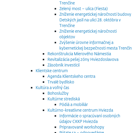
Trenčíne
Zelený most – ulica (Fiesta)
Zníženie energetickej náročnosti budovy
Detských jaslí na ulici 28. októbra v
Trenčíne
Zníženie energetickej náročnosti
objektov
Zvýšenie úrovne informačnej a
kybernetickej bezpečnosti mesta Trenčín
Rekonštrukcia Mierového Námestia
Revitalizácia pešej zóny Hviezdoslavova
Zásobník investícií
Klientske centrum
Agenda Klientskeho centra
Trvalé bydlisko
Kultúra a voľný čas
Bohoslužby
Kultúrne strediská
Pódiá a mobiliár
Kultúrno-kreatívne centrum Hviezda
Informácie o spracúvaní osobných
údajov CKKP Hviezda
Pripravované workshopy
Pýtate sa – odpovedáme