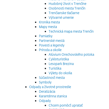
Hudobný život v Trenčíne
Osobnosti mesta Trenčín
Trenčianske tlačiarne
Výtvarné umenie
Kronika mesta
Mapy mesta
Technická mapa mesta Trenčín
Pamiatky
Partnerské mestá
Povesti a legendy
Príroda a okolie
Alúvium Orechovského potoka
Cykloturistika
Lesopark Brezina
Turistika
Výlety do okolia
Súčastnosť mesta
Symboly
Odpady a životné prostredie
Deratizácia
Karanténna stanica
Odpady
Chcem pomôcť upratať