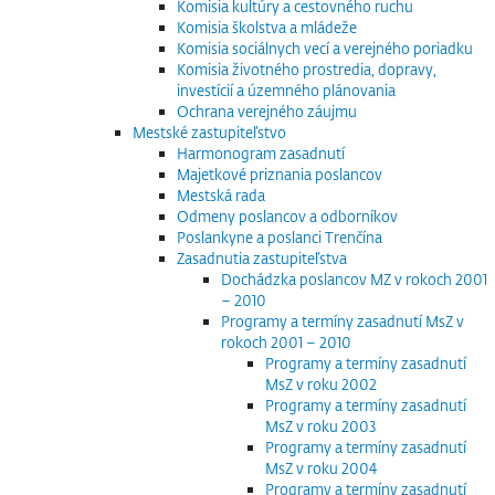
Komisia kultúry a cestovného ruchu
Komisia školstva a mládeže
Komisia sociálnych vecí a verejného poriadku
Komisia životného prostredia, dopravy,
investícií a územného plánovania
Ochrana verejného záujmu
Mestské zastupiteľstvo
Harmonogram zasadnutí
Majetkové priznania poslancov
Mestská rada
Odmeny poslancov a odborníkov
Poslankyne a poslanci Trenčína
Zasadnutia zastupiteľstva
Dochádzka poslancov MZ v rokoch 2001
– 2010
Programy a termíny zasadnutí MsZ v
rokoch 2001 – 2010
Programy a termíny zasadnutí
MsZ v roku 2002
Programy a termíny zasadnutí
MsZ v roku 2003
Programy a termíny zasadnutí
MsZ v roku 2004
Programy a termíny zasadnutí