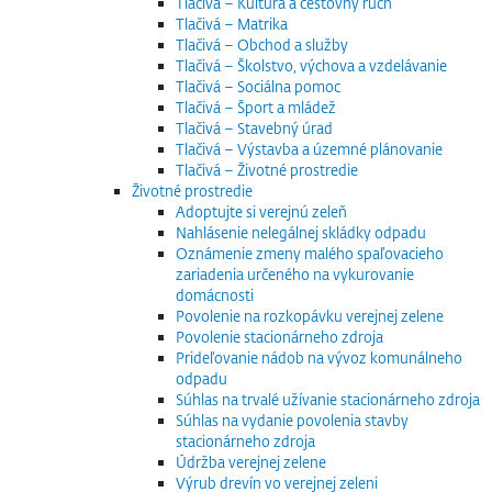
Tlačivá – Kultúra a cestovný ruch
Tlačivá – Matrika
Tlačivá – Obchod a služby
Tlačivá – Školstvo, výchova a vzdelávanie
Tlačivá – Sociálna pomoc
Tlačivá – Šport a mládež
Tlačivá – Stavebný úrad
Tlačivá – Výstavba a územné plánovanie
Tlačivá – Životné prostredie
Životné prostredie
Adoptujte si verejnú zeleň
Nahlásenie nelegálnej skládky odpadu
Oznámenie zmeny malého spaľovacieho
zariadenia určeného na vykurovanie
domácnosti
Povolenie na rozkopávku verejnej zelene
Povolenie stacionárneho zdroja
Prideľovanie nádob na vývoz komunálneho
odpadu
Súhlas na trvalé užívanie stacionárneho zdroja
Súhlas na vydanie povolenia stavby
stacionárneho zdroja
Údržba verejnej zelene
Výrub drevín vo verejnej zeleni