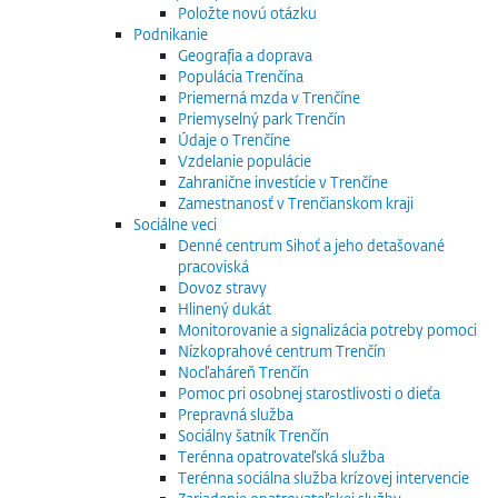
Položte novú otázku
Podnikanie
Geografia a doprava
Populácia Trenčína
Priemerná mzda v Trenčíne
Priemyselný park Trenčín
Údaje o Trenčíne
Vzdelanie populácie
Zahranične investície v Trenčíne
Zamestnanosť v Trenčianskom kraji
Sociálne veci
Denné centrum Sihoť a jeho detašované
pracoviská
Dovoz stravy
Hlinený dukát
Monitorovanie a signalizácia potreby pomoci
Nízkoprahové centrum Trenčín
Nocľaháreň Trenčín
Pomoc pri osobnej starostlivosti o dieťa
Prepravná služba
Sociálny šatník Trenčín
Terénna opatrovateľská služba
Terénna sociálna služba krízovej intervencie