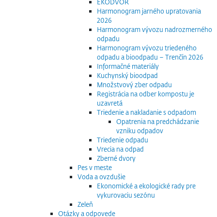
EKODVOR
Harmonogram jarného upratovania
2026
Harmonogram vývozu nadrozmerného
odpadu
Harmonogram vývozu triedeného
odpadu a bioodpadu – Trenčín 2026
Informačné materiály
Kuchynský bioodpad
Množstvový zber odpadu
Registrácia na odber kompostu je
uzavretá
Triedenie a nakladanie s odpadom
Opatrenia na predchádzanie
vzniku odpadov
Triedenie odpadu
Vrecia na odpad
Zberné dvory
Pes v meste
Voda a ovzdušie
Ekonomické a ekologické rady pre
vykurovaciu sezónu
Zeleň
Otázky a odpovede