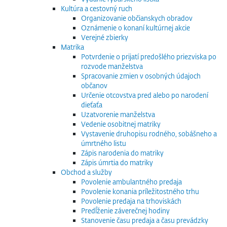
Kultúra a cestovný ruch
Organizovanie občianskych obradov
Oznámenie o konaní kultúrnej akcie
Verejné zbierky
Matrika
Potvrdenie o prijatí predošlého priezviska po
rozvode manželstva
Spracovanie zmien v osobných údajoch
občanov
Určenie otcovstva pred alebo po narodení
dieťaťa
Uzatvorenie manželstva
Vedenie osobitnej matriky
Vystavenie druhopisu rodného, sobášneho a
úmrtného listu
Zápis narodenia do matriky
Zápis úmrtia do matriky
Obchod a služby
Povolenie ambulantného predaja
Povolenie konania príležitostného trhu
Povolenie predaja na trhoviskách
Predĺženie záverečnej hodiny
Stanovenie času predaja a času prevádzky