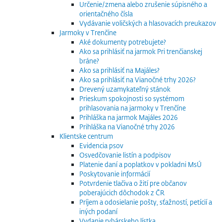
Určenie/zmena alebo zrušenie súpisného a
orientačného čísla
Vydávanie voličských a hlasovacích preukazov
Jarmoky v Trenčíne
Aké dokumenty potrebujete?
Ako sa prihlásiť na jarmok Pri trenčianskej
bráne?
Ako sa prihlásiť na Majáles?
Ako sa prihlásiť na Vianočné trhy 2026?
Drevený uzamykateľný stánok
Prieskum spokojnosti so systémom
prihlasovania na jarmoky v Trenčíne
Prihláška na jarmok Majáles 2026
Prihláška na Vianočné trhy 2026
Klientske centrum
Evidencia psov
Osvedčovanie listín a podpisov
Platenie daní a poplatkov v pokladni MsÚ
Poskytovanie informácií
Potvrdenie tlačiva o žití pre občanov
poberajúcich dôchodok z ČR
Príjem a odosielanie pošty, sťažností, petícií a
iných podaní
Vydanie rybárskeho lístka