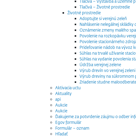
Tlačivá – Výstavba a územné p
Tlačivá – Životné prostredie
Životné prostredie
Adoptujte si verejnú zeleň
Nahlásenie nelegálnej skládky
Oznámenie zmeny malého spaľo
Povolenie na rozkopávku verej
Povolenie stacionárneho zdroj
Prideľovanie nádob na vývoz
Súhlas na trvalé užívanie stac
Súhlas na vydanie povolenia s
Údržba verejnej zelene
Výrub drevín vo verejnej zeleni
Výrub dreviny na súkromnom
Zriadenie studne maloodberat
Aktivacia uctu
Aktuality
api
Aukcie
Aukcie
Ďakujeme za potvrdenie záujmu o odber inf
Egov formulár
Formulár – oznam
Hľadať