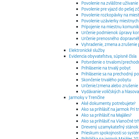
Povolenie na zvláštne užívani
Povolenie pre vjazd do pešej z
Povolenie rozkopávky na mies
Povolenie uzávierky miestnych
Pripojenie na miestnu komuniká
Určenie podmienok úpravy komu
Určenie prenosného dopravnéh
Vyhradenie, zmena a zrušenie 
Elektronické služby
Evidencia obyvateľstva, súpisné čísla
Potvrdenie o trvalom/precho
Prihlásenie na trvalý pobyt
Prihlásenie sa na prechodný p
Skončenie trvalého pobytu
Určenie/zmena alebo zrušenie 
Vydávanie voličských a hlasov
Jarmoky v Trenčíne
Aké dokumenty potrebujete?
Ako sa prihlásiť na jarmok Pri 
Ako sa prihlásiť na Majáles?
Ako sa prihlásiť na Vianočné t
Drevený uzamykateľný stánok
Prieskum spokojnosti so systé
Prihláška na jarmok Majáles 2