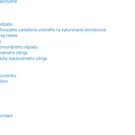
lánovanie
 odpadu
vacieho zariadenia určeného na vykurovanie domácnosti
nej zelene
a
 komunálneho odpadu
ionárneho zdroja
tavby stacionárneho zdroja
 pozemku
eľom
ormácií