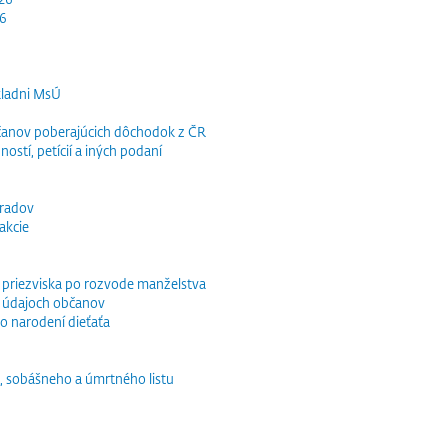
26
kladni MsÚ
občanov poberajúcich dôchodok z ČR
ností, petícií a iných podaní
bradov
akcie
o priezviska po rozvode manželstva
 údajoch občanov
o narodení dieťaťa
, sobášneho a úmrtného listu