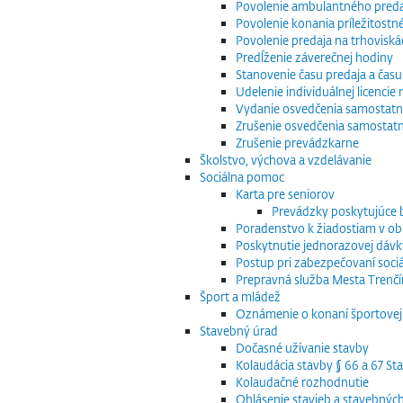
Povolenie ambulantného preda
Povolenie konania príležitostn
Povolenie predaja na trhoviská
Predĺženie záverečnej hodiny
Stanovenie času predaja a času
Udelenie individuálnej licenci
Vydanie osvedčenia samostatn
Zrušenie osvedčenia samostat
Zrušenie prevádzkarne
Školstvo, výchova a vzdelávanie
Sociálna pomoc
Karta pre seniorov
Prevádzky poskytujúce
Poradenstvo k žiadostiam v obla
Poskytnutie jednorazovej dávk
Postup pri zabezpečovaní sociá
Prepravná služba Mesta Trenčín
Šport a mládež
Oznámenie o konaní športovej 
Stavebný úrad
Dočasné užívanie stavby
Kolaudácia stavby § 66 a 67 S
Kolaudačné rozhodnutie
Ohlásenie stavieb a stavebnýc