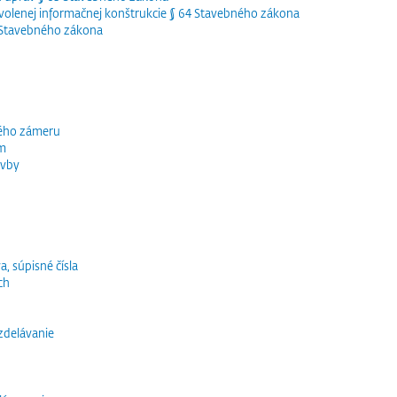
olenej informačnej konštrukcie § 64 Stavebného zákona
5 Stavebného zákona
ného zámeru
ím
avby
a, súpisné čísla
ch
vzdelávanie