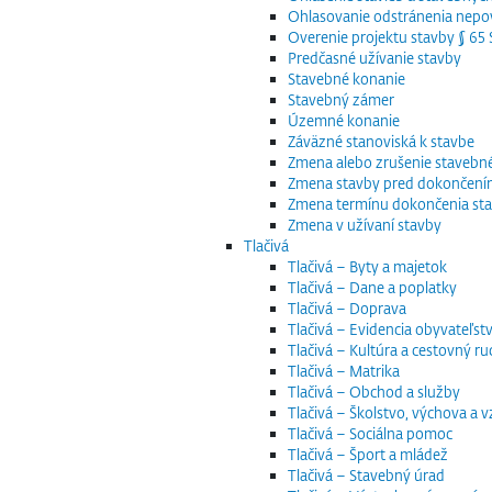
Ohlasovanie odstránenia nepov
Overenie projektu stavby § 6
Predčasné užívanie stavby
Stavebné konanie
Stavebný zámer
Územné konanie
Záväzné stanoviská k stavbe
Zmena alebo zrušenie staveb
Zmena stavby pred dokončen
Zmena termínu dokončenia st
Zmena v užívaní stavby
Tlačivá
Tlačivá – Byty a majetok
Tlačivá – Dane a poplatky
Tlačivá – Doprava
Tlačivá – Evidencia obyvateľstv
Tlačivá – Kultúra a cestovný ru
Tlačivá – Matrika
Tlačivá – Obchod a služby
Tlačivá – Školstvo, výchova a 
Tlačivá – Sociálna pomoc
Tlačivá – Šport a mládež
Tlačivá – Stavebný úrad