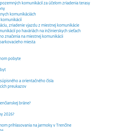
e pozemných komunikácií za účelom zriadenia terasy
óny
tnych komunikáciách
 komunikácií
ciu, zriadenie vjazdu z miestnej komunikácie
nikácií po haváriách na inžinierskych sieťach
o značenia na miestnej komunikácii
parkovacieho miesta
dnom pobyte
obyt
súpisného a orientačného čísla
acích preukazov
trenčianskej bráne?
rhy 2026?
mom prihlasovania na jarmoky v Trenčíne
026