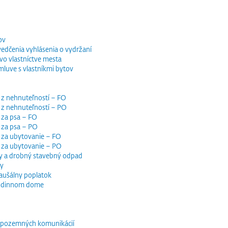
ov
vedčenia vyhlásenia o vydržaní
o vlastníctve mesta
luve s vlastníkmi bytov
 z nehnuteľností – FO
 z nehnuteľností – PO
 za psa – FO
 za psa – PO
 za ubytovanie – FO
i za ubytovanie – PO
y a drobný stavebný odpad
dy
paušálny poplatok
 rodinnom dome
e pozemných komunikácií