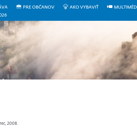
ÁVA
PRE OBČANOV
AKO VYBAVIŤ
MULTIMÉD
026
ec, 2008.