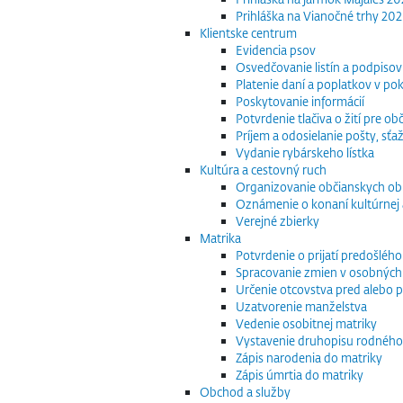
Prihláška na Vianočné trhy 20
Klientske centrum
Evidencia psov
Osvedčovanie listín a podpisov
Platenie daní a poplatkov v po
Poskytovanie informácií
Potvrdenie tlačiva o žití pre 
Príjem a odosielanie pošty, sťaž
Vydanie rybárskeho lístka
Kultúra a cestovný ruch
Organizovanie občianskych o
Oznámenie o konaní kultúrnej 
Verejné zbierky
Matrika
Potvrdenie o prijatí predošléh
Spracovanie zmien v osobných
Určenie otcovstva pred alebo p
Uzatvorenie manželstva
Vedenie osobitnej matriky
Vystavenie druhopisu rodného
Zápis narodenia do matriky
Zápis úmrtia do matriky
Obchod a služby