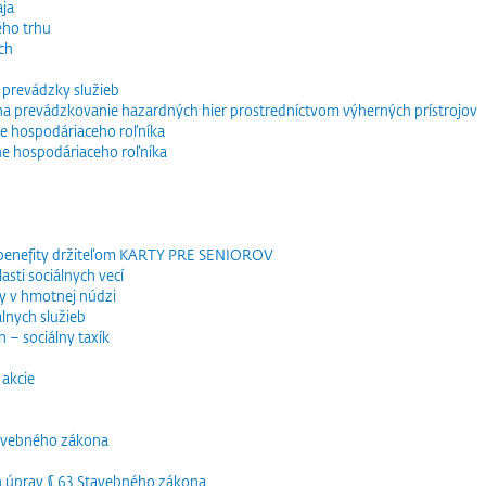
ja
ého trhu
ch
 prevádzky služieb
e na prevádzkovanie hazardných hier prostredníctvom výherných prístrojov
e hospodáriaceho roľníka
ne hospodáriaceho roľníka
 benefity držiteľom KARTY PRE SENIOROV
sti sociálnych vecí
y v hmotnej núdzi
lnych služieb
 – sociálny taxík
akcie
tavebného zákona
h úprav § 63 Stavebného zákona