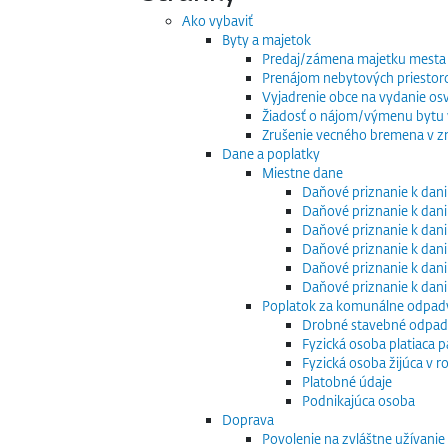
Ako vybaviť
Byty a majetok
Predaj/zámena majetku mesta
Prenájom nebytových priestor
Vyjadrenie obce na vydanie os
Žiadosť o nájom/výmenu bytu v
Zrušenie vecného bremena v zm
Dane a poplatky
Miestne dane
Daňové priznanie k dani
Daňové priznanie k dani
Daňové priznanie k dani
Daňové priznanie k dani
Daňové priznanie k dani
Daňové priznanie k dan
Poplatok za komunálne odpad
Drobné stavebné odpa
Fyzická osoba platiaca 
Fyzická osoba žijúca v
Platobné údaje
Podnikajúca osoba
Doprava
Povolenie na zvláštne užívani