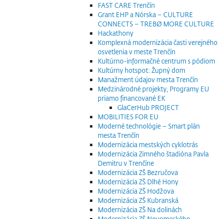
FAST CARE Trenčín
Grant EHP a Nórska – CULTURE
CONNECTS – TREBØ MORE CULTURE
Hackathony
Komplexná modernizácia časti verejného
osvetlenia v meste Trenčín
Kultúrno-informačné centrum s pódiom
Kultúrny hotspot: Župný dom
Manažment údajov mesta Trenčín
Medzinárodné projekty, Programy EU
priamo financované EK
GlaCerHub PROJECT
MOBILITIES FOR EU
Moderné technológie – Smart plán
mesta Trenčín
Modernizácia mestských cyklotrás
Modernizácia Zimného štadióna Pavla
Demitru v Trenčíne
Modernizácia ZŠ Bezručova
Modernizácia ZŠ Dlhé Hony
Modernizácia ZŠ Hodžova
Modernizácia ZŠ Kubranská
Modernizácia ZŠ Na dolinách
Modernizácia ZŠ Novomeského