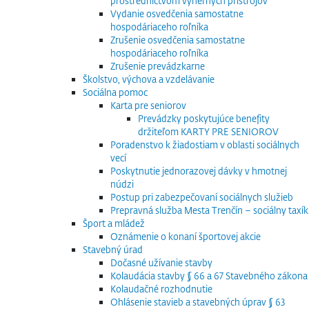
prostredníctvom výherných prístrojov
Vydanie osvedčenia samostatne
hospodáriaceho roľníka
Zrušenie osvedčenia samostatne
hospodáriaceho roľníka
Zrušenie prevádzkarne
Školstvo, výchova a vzdelávanie
Sociálna pomoc
Karta pre seniorov
Prevádzky poskytujúce benefity
držiteľom KARTY PRE SENIOROV
Poradenstvo k žiadostiam v oblasti sociálnych
vecí
Poskytnutie jednorazovej dávky v hmotnej
núdzi
Postup pri zabezpečovaní sociálnych služieb
Prepravná služba Mesta Trenčín – sociálny taxík
Šport a mládež
Oznámenie o konaní športovej akcie
Stavebný úrad
Dočasné užívanie stavby
Kolaudácia stavby § 66 a 67 Stavebného zákona
Kolaudačné rozhodnutie
Ohlásenie stavieb a stavebných úprav § 63