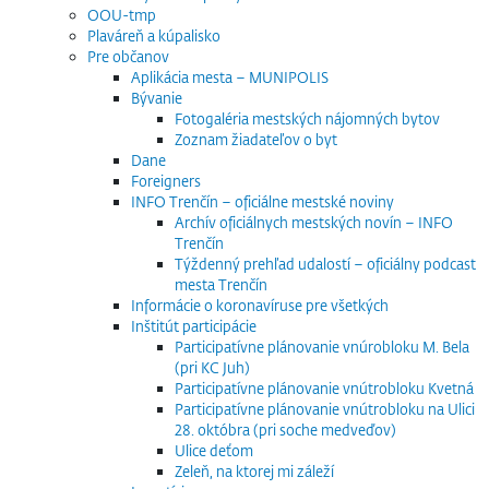
OOU-tmp
Plaváreň a kúpalisko
Pre občanov
Aplikácia mesta – MUNIPOLIS
Bývanie
Fotogaléria mestských nájomných bytov
Zoznam žiadateľov o byt
Dane
Foreigners
INFO Trenčín – oficiálne mestské noviny
Archív oficiálnych mestských novín – INFO
Trenčín
Týždenný prehľad udalostí – oficiálny podcast
mesta Trenčín
Informácie o koronavíruse pre všetkých
Inštitút participácie
Participatívne plánovanie vnúrobloku M. Bela
(pri KC Juh)
Participatívne plánovanie vnútrobloku Kvetná
Participatívne plánovanie vnútrobloku na Ulici
28. októbra (pri soche medveďov)
Ulice deťom
Zeleň, na ktorej mi záleží