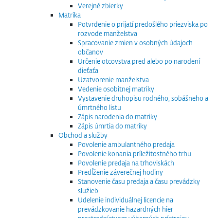
Verejné zbierky
Matrika
Potvrdenie o prijatí predošlého priezviska po
rozvode manželstva
Spracovanie zmien v osobných údajoch
občanov
Určenie otcovstva pred alebo po narodení
dieťaťa
Uzatvorenie manželstva
Vedenie osobitnej matriky
Vystavenie druhopisu rodného, sobášneho a
úmrtného listu
Zápis narodenia do matriky
Zápis úmrtia do matriky
Obchod a služby
Povolenie ambulantného predaja
Povolenie konania príležitostného trhu
Povolenie predaja na trhoviskách
Predĺženie záverečnej hodiny
Stanovenie času predaja a času prevádzky
služieb
Udelenie individuálnej licencie na
prevádzkovanie hazardných hier