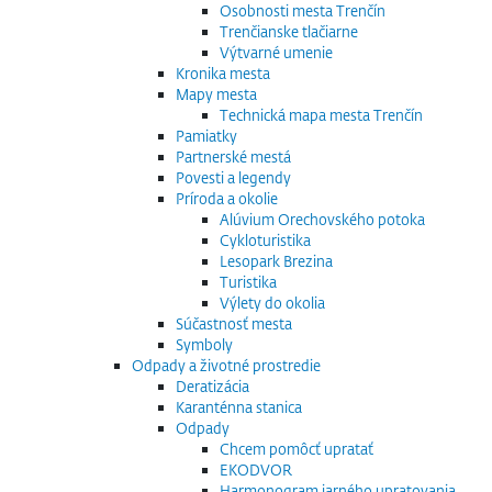
Osobnosti mesta Trenčín
Trenčianske tlačiarne
Výtvarné umenie
Kronika mesta
Mapy mesta
Technická mapa mesta Trenčín
Pamiatky
Partnerské mestá
Povesti a legendy
Príroda a okolie
Alúvium Orechovského potoka
Cykloturistika
Lesopark Brezina
Turistika
Výlety do okolia
Súčastnosť mesta
Symboly
Odpady a životné prostredie
Deratizácia
Karanténna stanica
Odpady
Chcem pomôcť upratať
EKODVOR
Harmonogram jarného upratovania