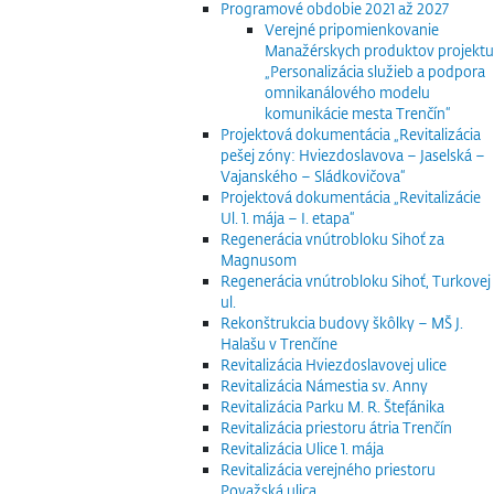
Programové obdobie 2021 až 2027
Verejné pripomienkovanie
Manažérskych produktov projektu
„Personalizácia služieb a podpora
omnikanálového modelu
komunikácie mesta Trenčín“
Projektová dokumentácia „Revitalizácia
pešej zóny: Hviezdoslavova – Jaselská –
Vajanského – Sládkovičova“
Projektová dokumentácia „Revitalizácie
Ul. 1. mája – I. etapa“
Regenerácia vnútrobloku Sihoť za
Magnusom
Regenerácia vnútrobloku Sihoť, Turkovej
ul.
Rekonštrukcia budovy škôlky – MŠ J.
Halašu v Trenčíne
Revitalizácia Hviezdoslavovej ulice
Revitalizácia Námestia sv. Anny
Revitalizácia Parku M. R. Štefánika
Revitalizácia priestoru átria Trenčín
Revitalizácia Ulice 1. mája
Revitalizácia verejného priestoru
Považská ulica