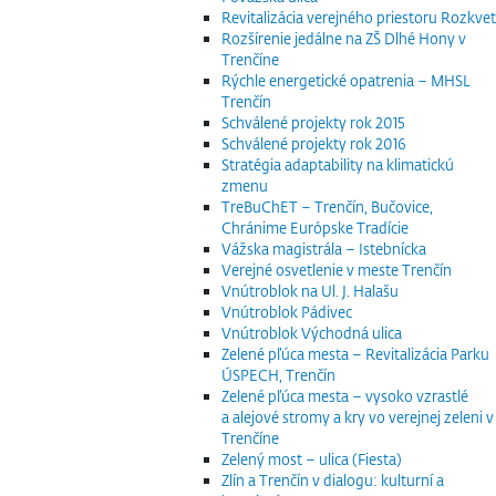
Revitalizácia verejného priestoru Rozkvet
Rozšírenie jedálne na ZŠ Dlhé Hony v
Trenčíne
Rýchle energetické opatrenia – MHSL
Trenčín
Schválené projekty rok 2015
Schválené projekty rok 2016
Stratégia adaptability na klimatickú
zmenu
TreBuChET – Trenčín, Bučovice,
Chránime Európske Tradície
Vážska magistrála – Istebnícka
Verejné osvetlenie v meste Trenčín
Vnútroblok na Ul. J. Halašu
Vnútroblok Pádivec
Vnútroblok Východná ulica
Zelené pľúca mesta – Revitalizácia Parku
ÚSPECH, Trenčín
Zelené pľúca mesta – vysoko vzrastlé
a alejové stromy a kry vo verejnej zeleni v
Trenčíne
Zelený most – ulica (Fiesta)
Zlín a Trenčín v dialogu: kulturní a