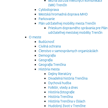
Bežná údržba miestnych komunikácií
(MK) Trenčín
Cyklodoprava
Mestská hromadná doprava MHD
Parkovanie
Plán udržateľnej mobility mesta Trenčín
Prieskum dopravného správania pre Plán
udržateľnej mestskej mobility Trenčín
O meste
Budúcnosť
Civilná ochrana
Členstvo v samosprávnych organizáciách
Demografia
Geografia
Geografia Trenčína
História mesta
Dejiny literatúry
Divadelná história Trenčína
Dychová hudba
Folklór, vtedy a dnes
História fotografie
História Trenčína
História Trenčína v číslach
Hudobný život v Trenčíne