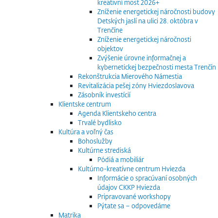
kreativní most 2026+
Zníženie energetickej náročnosti budovy
Detských jaslí na ulici 28. októbra v
Trenčíne
Zníženie energetickej náročnosti
objektov
Zvýšenie úrovne informačnej a
kybernetickej bezpečnosti mesta Trenčín
Rekonštrukcia Mierového Námestia
Revitalizácia pešej zóny Hviezdoslavova
Zásobník investícií
Klientske centrum
Agenda Klientskeho centra
Trvalé bydlisko
Kultúra a voľný čas
Bohoslužby
Kultúrne strediská
Pódiá a mobiliár
Kultúrno-kreatívne centrum Hviezda
Informácie o spracúvaní osobných
údajov CKKP Hviezda
Pripravované workshopy
Pýtate sa – odpovedáme
Matrika