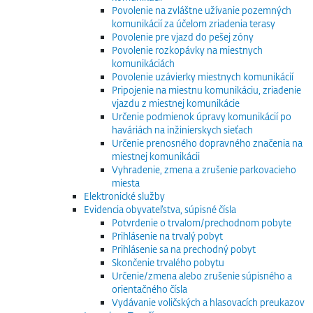
Povolenie na zvláštne užívanie pozemných
komunikácií za účelom zriadenia terasy
Povolenie pre vjazd do pešej zóny
Povolenie rozkopávky na miestnych
komunikáciách
Povolenie uzávierky miestnych komunikácií
Pripojenie na miestnu komunikáciu, zriadenie
vjazdu z miestnej komunikácie
Určenie podmienok úpravy komunikácií po
haváriách na inžinierskych sieťach
Určenie prenosného dopravného značenia na
miestnej komunikácii
Vyhradenie, zmena a zrušenie parkovacieho
miesta
Elektronické služby
Evidencia obyvateľstva, súpisné čísla
Potvrdenie o trvalom/prechodnom pobyte
Prihlásenie na trvalý pobyt
Prihlásenie sa na prechodný pobyt
Skončenie trvalého pobytu
Určenie/zmena alebo zrušenie súpisného a
orientačného čísla
Vydávanie voličských a hlasovacích preukazov