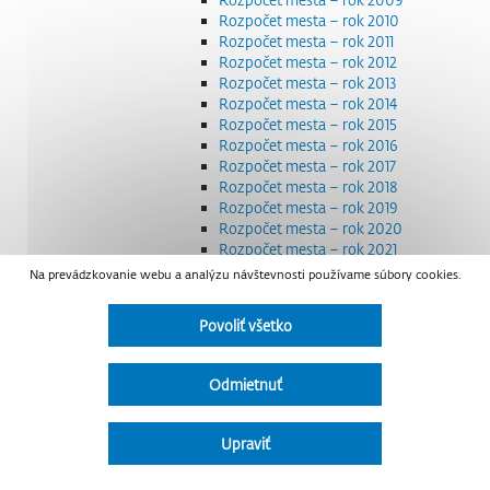
Rozpočet mesta – rok 2010
Rozpočet mesta – rok 2011
Rozpočet mesta – rok 2012
Rozpočet mesta – rok 2013
Rozpočet mesta – rok 2014
Rozpočet mesta – rok 2015
Rozpočet mesta – rok 2016
Rozpočet mesta – rok 2017
Rozpočet mesta – rok 2018
Rozpočet mesta – rok 2019
Rozpočet mesta – rok 2020
Rozpočet mesta – rok 2021
Rozpočet mesta – rok 2022
Na prevádzkovanie webu a analýzu návštevnosti používame súbory cookies.
Rozpočet mesta – rok 2023
Rozpočet mesta – rok 2024
Povoliť všetko
Rozpočet mesta – rok 2025
Rozpočet mesta – rok 2026
Smernice a dokumenty
Odmietnuť
Strategické dokumenty
Transparentnosť a výdavky na štátnu reklamu
Úradná tabuľa
Upraviť
Všeobecne záväzné nariadenia – VZN
Detail nariadenia