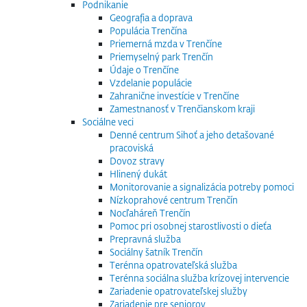
Podnikanie
Geografia a doprava
Populácia Trenčína
Priemerná mzda v Trenčíne
Priemyselný park Trenčín
Údaje o Trenčíne
Vzdelanie populácie
Zahranične investície v Trenčíne
Zamestnanosť v Trenčianskom kraji
Sociálne veci
Denné centrum Sihoť a jeho detašované
pracoviská
Dovoz stravy
Hlinený dukát
Monitorovanie a signalizácia potreby pomoci
Nízkoprahové centrum Trenčín
Nocľaháreň Trenčín
Pomoc pri osobnej starostlivosti o dieťa
Prepravná služba
Sociálny šatník Trenčín
Terénna opatrovateľská služba
Terénna sociálna služba krízovej intervencie
Zariadenie opatrovateľskej služby
Zariadenie pre seniorov