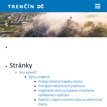
Prejsť na hlavný obsah
Hľadať:
Stránky
Ako vybaviť
Byty a majetok
Predaj/zámena majetku mesta
Prenájom nebytových priestorov
Vyjadrenie obce na vydanie osvedčenia
vyhlásenia o vydržaní
Žiadosť o nájom/výmenu bytu vo vlastníctve
mesta