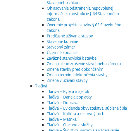
Stavebného zákona
Ohlasovanie odstránenia nepovolenej
informačnej konštrukcie § 64 Stavebného
zákona
Overenie projektu stavby § 65 Stavebného
zákona
Predčasné užívanie stavby
Stavebné konanie
Stavebný zámer
Územné konanie
Záväzné stanoviská k stavbe
Zmena alebo zrušenie stavebného zámeru
Zmena stavby pred dokončením
Zmena termínu dokončenia stavby
Zmena v užívaní stavby
Tlačivá
Tlačivá – Byty a majetok
Tlačivá – Dane a poplatky
Tlačivá – Doprava
Tlačivá – Evidencia obyvateľstva, súpisné čísla
Tlačivá – Kultúra a cestovný ruch
Tlačivá – Matrika
Tlačivá – Obchod a služby
Tlačivá – Školstvo, výchova a vzdelávanie