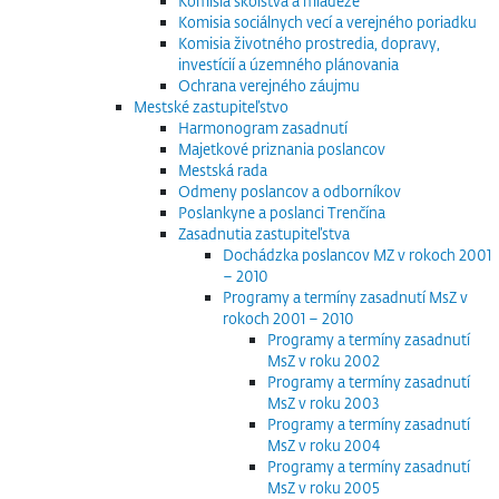
Komisia školstva a mládeže
Komisia sociálnych vecí a verejného poriadku
Komisia životného prostredia, dopravy,
investícií a územného plánovania
Ochrana verejného záujmu
Mestské zastupiteľstvo
Harmonogram zasadnutí
Majetkové priznania poslancov
Mestská rada
Odmeny poslancov a odborníkov
Poslankyne a poslanci Trenčína
Zasadnutia zastupiteľstva
Dochádzka poslancov MZ v rokoch 2001
– 2010
Programy a termíny zasadnutí MsZ v
rokoch 2001 – 2010
Programy a termíny zasadnutí
MsZ v roku 2002
Programy a termíny zasadnutí
MsZ v roku 2003
Programy a termíny zasadnutí
MsZ v roku 2004
Programy a termíny zasadnutí
MsZ v roku 2005