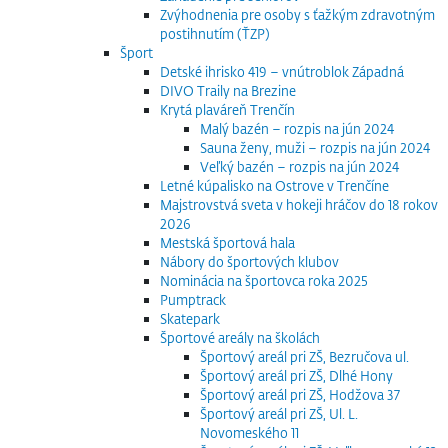
Zvýhodnenia pre osoby s ťažkým zdravotným
postihnutím (ŤZP)
Šport
Detské ihrisko 419 – vnútroblok Západná
DIVO Traily na Brezine
Krytá plaváreň Trenčín
Malý bazén – rozpis na jún 2024
Sauna ženy, muži – rozpis na jún 2024
Veľký bazén – rozpis na jún 2024
Letné kúpalisko na Ostrove v Trenčíne
Majstrovstvá sveta v hokeji hráčov do 18 rokov
2026
Mestská športová hala
Nábory do športových klubov
Nominácia na športovca roka 2025
Pumptrack
Skatepark
Športové areály na školách
Športový areál pri ZŠ, Bezručova ul.
Športový areál pri ZŠ, Dlhé Hony
Športový areál pri ZŠ, Hodžova 37
Športový areál pri ZŠ, Ul. L.
Novomeského 11