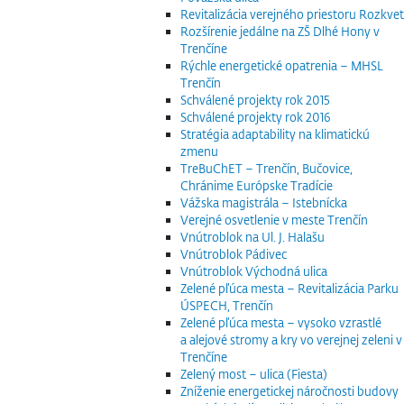
Revitalizácia verejného priestoru Rozkvet
Rozšírenie jedálne na ZŠ Dlhé Hony v
Trenčíne
Rýchle energetické opatrenia – MHSL
Trenčín
Schválené projekty rok 2015
Schválené projekty rok 2016
Stratégia adaptability na klimatickú
zmenu
TreBuChET – Trenčín, Bučovice,
Chránime Európske Tradície
Vážska magistrála – Istebnícka
Verejné osvetlenie v meste Trenčín
Vnútroblok na Ul. J. Halašu
Vnútroblok Pádivec
Vnútroblok Východná ulica
Zelené pľúca mesta – Revitalizácia Parku
ÚSPECH, Trenčín
Zelené pľúca mesta – vysoko vzrastlé
a alejové stromy a kry vo verejnej zeleni v
Trenčíne
Zelený most – ulica (Fiesta)
Zníženie energetickej náročnosti budovy