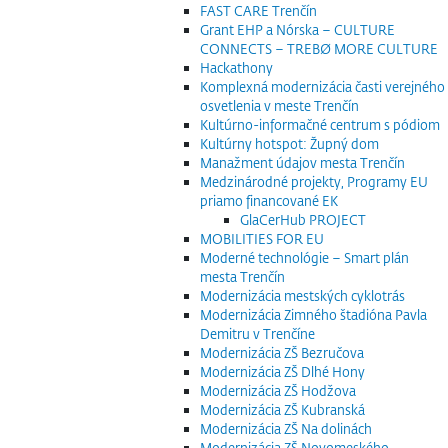
FAST CARE Trenčín
Grant EHP a Nórska – CULTURE
CONNECTS – TREBØ MORE CULTURE
Hackathony
Komplexná modernizácia časti verejného
osvetlenia v meste Trenčín
Kultúrno-informačné centrum s pódiom
Kultúrny hotspot: Župný dom
Manažment údajov mesta Trenčín
Medzinárodné projekty, Programy EU
priamo financované EK
GlaCerHub PROJECT
MOBILITIES FOR EU
Moderné technológie – Smart plán
mesta Trenčín
Modernizácia mestských cyklotrás
Modernizácia Zimného štadióna Pavla
Demitru v Trenčíne
Modernizácia ZŠ Bezručova
Modernizácia ZŠ Dlhé Hony
Modernizácia ZŠ Hodžova
Modernizácia ZŠ Kubranská
Modernizácia ZŠ Na dolinách
Modernizácia ZŠ Novomeského