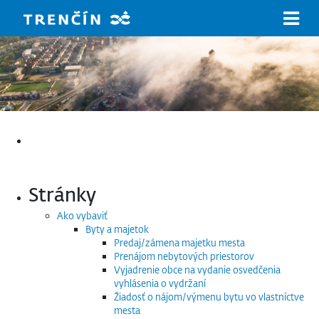
Prejsť na hlavný obsah
Hľadať:
Stránky
Ako vybaviť
Byty a majetok
Predaj/zámena majetku mesta
Prenájom nebytových priestorov
Vyjadrenie obce na vydanie osvedčenia
vyhlásenia o vydržaní
Žiadosť o nájom/výmenu bytu vo vlastníctve
mesta