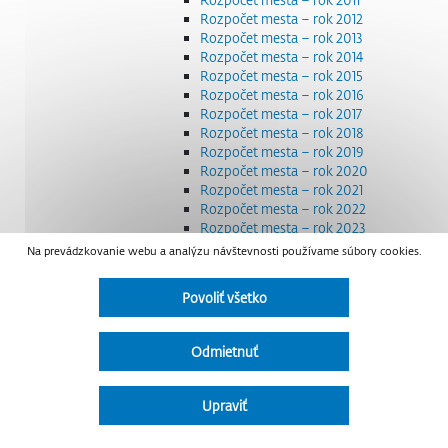
Rozpočet mesta – rok 2012
Rozpočet mesta – rok 2013
Rozpočet mesta – rok 2014
Rozpočet mesta – rok 2015
Rozpočet mesta – rok 2016
Rozpočet mesta – rok 2017
Rozpočet mesta – rok 2018
Rozpočet mesta – rok 2019
Rozpočet mesta – rok 2020
Rozpočet mesta – rok 2021
Rozpočet mesta – rok 2022
Rozpočet mesta – rok 2023
Rozpočet mesta – rok 2024
Na prevádzkovanie webu a analýzu návštevnosti používame súbory cookies.
Rozpočet mesta – rok 2025
Rozpočet mesta – rok 2026
Povoliť všetko
Smernice a dokumenty
Strategické dokumenty
Transparentnosť a výdavky na štátnu reklamu
Odmietnuť
Úradná tabuľa
Všeobecne záväzné nariadenia – VZN
Detail nariadenia
Upraviť
Zoznam daňových dlžníkov
Udržateľný mestský rozvoj