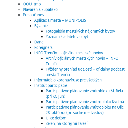
OOU-tmp
Plaváreň a kúpalisko
Pre občanov
Aplikácia mesta – MUNIPOLIS
Bývanie
Fotogaléria mestských nájomných bytov
Zoznam žiadateľov o byt
Dane
Foreigners
INFO Trenčín – oficiálne mestské noviny
Archív oficiálnych mestských novín – INFO
Trenčín
Týždenný prehľad udalostí – oficiálny podcast
mesta Trenčín
Informácie o koronavíruse pre všetkých
Inštitút participácie
Participatívne plánovanie vnúrobloku M. Bela
(pri KC Juh)
Participatívne plánovanie vnútrobloku Kvetná
Participatívne plánovanie vnútrobloku na Ulici
28. októbra (pri soche medveďov)
Ulice deťom
Zeleň, na ktorej mi záleží