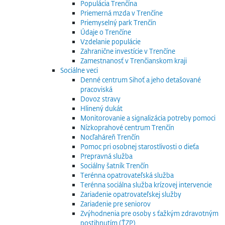
Populácia Trenčína
Priemerná mzda v Trenčíne
Priemyselný park Trenčín
Údaje o Trenčíne
Vzdelanie populácie
Zahranične investície v Trenčíne
Zamestnanosť v Trenčianskom kraji
Sociálne veci
Denné centrum Sihoť a jeho detašované
pracoviská
Dovoz stravy
Hlinený dukát
Monitorovanie a signalizácia potreby pomoci
Nízkoprahové centrum Trenčín
Nocľaháreň Trenčín
Pomoc pri osobnej starostlivosti o dieťa
Prepravná služba
Sociálny šatník Trenčín
Terénna opatrovateľská služba
Terénna sociálna služba krízovej intervencie
Zariadenie opatrovateľskej služby
Zariadenie pre seniorov
Zvýhodnenia pre osoby s ťažkým zdravotným
postihnutím (ŤZP)