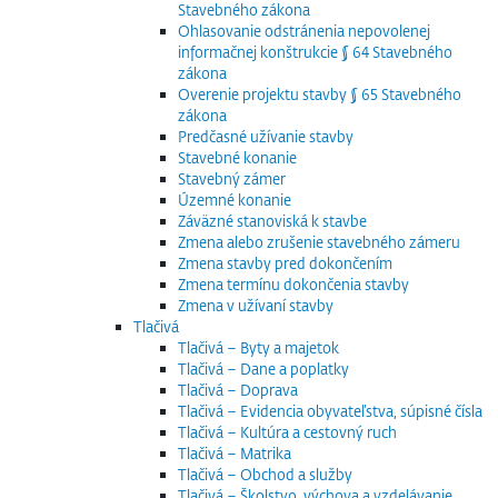
Stavebného zákona
Ohlasovanie odstránenia nepovolenej
informačnej konštrukcie § 64 Stavebného
zákona
Overenie projektu stavby § 65 Stavebného
zákona
Predčasné užívanie stavby
Stavebné konanie
Stavebný zámer
Územné konanie
Záväzné stanoviská k stavbe
Zmena alebo zrušenie stavebného zámeru
Zmena stavby pred dokončením
Zmena termínu dokončenia stavby
Zmena v užívaní stavby
Tlačivá
Tlačivá – Byty a majetok
Tlačivá – Dane a poplatky
Tlačivá – Doprava
Tlačivá – Evidencia obyvateľstva, súpisné čísla
Tlačivá – Kultúra a cestovný ruch
Tlačivá – Matrika
Tlačivá – Obchod a služby
Tlačivá – Školstvo, výchova a vzdelávanie