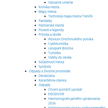
Výtvarné umenie
Kronika mesta
Mapy mesta
Technická mapa mesta Trenčín
Pamiatky
Partnerské mestá
Povesti a legendy
Príroda a okolie
Alúvium Orechovského potoka
Cykloturistika
Lesopark Brezina
Turistika
Výlety do okolia
Súčastnosť mesta
Symboly
Odpady a životné prostredie
Deratizácia
Karanténna stanica
Odpady
Chcem pomôcť upratať
EKODVOR
Harmonogram jarného upratovania
2026
Harmonogram vývozu nadrozmerného