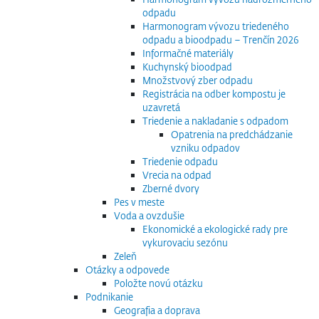
odpadu
Harmonogram vývozu triedeného
odpadu a bioodpadu – Trenčín 2026
Informačné materiály
Kuchynský bioodpad
Množstvový zber odpadu
Registrácia na odber kompostu je
uzavretá
Triedenie a nakladanie s odpadom
Opatrenia na predchádzanie
vzniku odpadov
Triedenie odpadu
Vrecia na odpad
Zberné dvory
Pes v meste
Voda a ovzdušie
Ekonomické a ekologické rady pre
vykurovaciu sezónu
Zeleň
Otázky a odpovede
Položte novú otázku
Podnikanie
Geografia a doprava