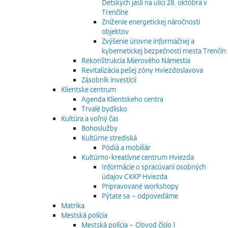
Detských jaslí na ulici 28. októbra v
Trenčíne
Zníženie energetickej náročnosti
objektov
Zvýšenie úrovne informačnej a
kybernetickej bezpečnosti mesta Trenčín
Rekonštrukcia Mierového Námestia
Revitalizácia pešej zóny Hviezdoslavova
Zásobník investícií
Klientske centrum
Agenda Klientskeho centra
Trvalé bydlisko
Kultúra a voľný čas
Bohoslužby
Kultúrne strediská
Pódiá a mobiliár
Kultúrno-kreatívne centrum Hviezda
Informácie o spracúvaní osobných
údajov CKKP Hviezda
Pripravované workshopy
Pýtate sa – odpovedáme
Matrika
Mestská polícia
Mestská polícia – Obvod číslo 1