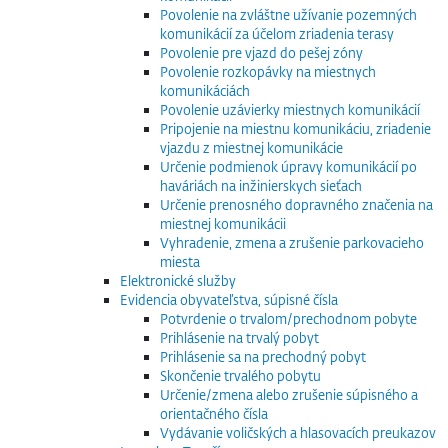
Povolenie na zvláštne užívanie pozemných
komunikácií za účelom zriadenia terasy
Povolenie pre vjazd do pešej zóny
Povolenie rozkopávky na miestnych
komunikáciách
Povolenie uzávierky miestnych komunikácií
Pripojenie na miestnu komunikáciu, zriadenie
vjazdu z miestnej komunikácie
Určenie podmienok úpravy komunikácií po
haváriách na inžinierskych sieťach
Určenie prenosného dopravného značenia na
miestnej komunikácii
Vyhradenie, zmena a zrušenie parkovacieho
miesta
Elektronické služby
Evidencia obyvateľstva, súpisné čísla
Potvrdenie o trvalom/prechodnom pobyte
Prihlásenie na trvalý pobyt
Prihlásenie sa na prechodný pobyt
Skončenie trvalého pobytu
Určenie/zmena alebo zrušenie súpisného a
orientačného čísla
Vydávanie voličských a hlasovacích preukazov