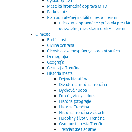
Cyklodoprava
Mestská hromadná doprava MHD
Parkovanie
Plán udržateľnej mobility mesta Trenčín
Prieskum dopravného správania pre Plán
udržateľnej mestskej mobility Trenčín
O meste
Budúcnosť
Civilná ochrana
Členstvo v samosprávnych organizáciách
Demografia
Geografia
Geografia Trenčína
História mesta
Dejiny literatúry
Divadelná história Trenčína
Dychová hudba
Folklór, vtedy a dnes
História fotografie
História Trenčína
História Trenčína v číslach
Hudobný život v Trenčíne
Osobnosti mesta Trenčín
Trenčianske tlačiarne