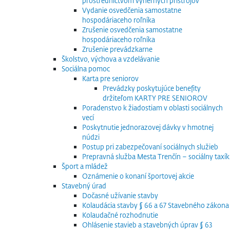
prostredníctvom výherných prístrojov
Vydanie osvedčenia samostatne
hospodáriaceho roľníka
Zrušenie osvedčenia samostatne
hospodáriaceho roľníka
Zrušenie prevádzkarne
Školstvo, výchova a vzdelávanie
Sociálna pomoc
Karta pre seniorov
Prevádzky poskytujúce benefity
držiteľom KARTY PRE SENIOROV
Poradenstvo k žiadostiam v oblasti sociálnych
vecí
Poskytnutie jednorazovej dávky v hmotnej
núdzi
Postup pri zabezpečovaní sociálnych služieb
Prepravná služba Mesta Trenčín – sociálny taxík
Šport a mládež
Oznámenie o konaní športovej akcie
Stavebný úrad
Dočasné užívanie stavby
Kolaudácia stavby § 66 a 67 Stavebného zákona
Kolaudačné rozhodnutie
Ohlásenie stavieb a stavebných úprav § 63