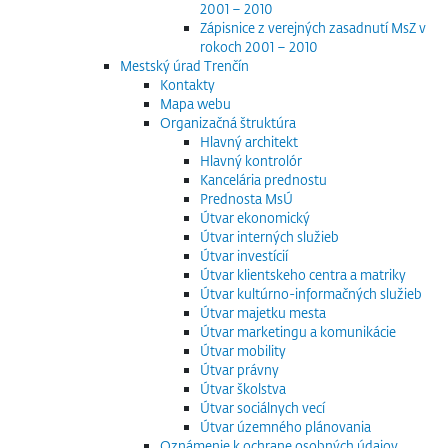
2001 – 2010
Zápisnice z verejných zasadnutí MsZ v
rokoch 2001 – 2010
Mestský úrad Trenčín
Kontakty
Mapa webu
Organizačná štruktúra
Hlavný architekt
Hlavný kontrolór
Kancelária prednostu
Prednosta MsÚ
Útvar ekonomický
Útvar interných služieb
Útvar investícií
Útvar klientskeho centra a matriky
Útvar kultúrno-informačných služieb
Útvar majetku mesta
Útvar marketingu a komunikácie
Útvar mobility
Útvar právny
Útvar školstva
Útvar sociálnych vecí
Útvar územného plánovania
Oznámenie k ochrane osobných údajov