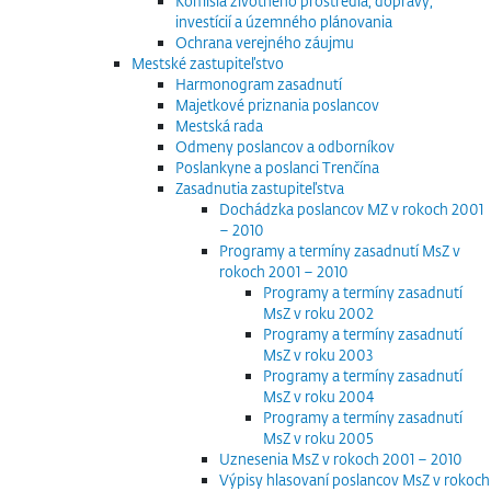
Komisia životného prostredia, dopravy,
investícií a územného plánovania
Ochrana verejného záujmu
Mestské zastupiteľstvo
Harmonogram zasadnutí
Majetkové priznania poslancov
Mestská rada
Odmeny poslancov a odborníkov
Poslankyne a poslanci Trenčína
Zasadnutia zastupiteľstva
Dochádzka poslancov MZ v rokoch 2001
– 2010
Programy a termíny zasadnutí MsZ v
rokoch 2001 – 2010
Programy a termíny zasadnutí
MsZ v roku 2002
Programy a termíny zasadnutí
MsZ v roku 2003
Programy a termíny zasadnutí
MsZ v roku 2004
Programy a termíny zasadnutí
MsZ v roku 2005
Uznesenia MsZ v rokoch 2001 – 2010
Výpisy hlasovaní poslancov MsZ v rokoch