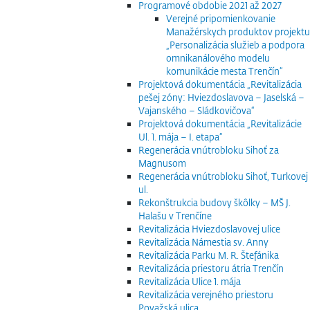
Programové obdobie 2021 až 2027
Verejné pripomienkovanie
Manažérskych produktov projektu
„Personalizácia služieb a podpora
omnikanálového modelu
komunikácie mesta Trenčín“
Projektová dokumentácia „Revitalizácia
pešej zóny: Hviezdoslavova – Jaselská –
Vajanského – Sládkovičova“
Projektová dokumentácia „Revitalizácie
Ul. 1. mája – I. etapa“
Regenerácia vnútrobloku Sihoť za
Magnusom
Regenerácia vnútrobloku Sihoť, Turkovej
ul.
Rekonštrukcia budovy škôlky – MŠ J.
Halašu v Trenčíne
Revitalizácia Hviezdoslavovej ulice
Revitalizácia Námestia sv. Anny
Revitalizácia Parku M. R. Štefánika
Revitalizácia priestoru átria Trenčín
Revitalizácia Ulice 1. mája
Revitalizácia verejného priestoru
Považská ulica