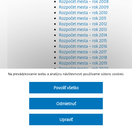
Rozpočet mesta – rok 2008
Rozpočet mesta – rok 2009
Rozpočet mesta – rok 2010
Rozpočet mesta – rok 2011
Rozpočet mesta – rok 2012
Rozpočet mesta – rok 2013
Rozpočet mesta – rok 2014
Rozpočet mesta – rok 2015
Rozpočet mesta – rok 2016
Rozpočet mesta – rok 2017
Rozpočet mesta – rok 2018
Rozpočet mesta – rok 2019
Rozpočet mesta – rok 2020
Na prevádzkovanie webu a analýzu návštevnosti používame súbory cookies.
Rozpočet mesta – rok 2021
Rozpočet mesta – rok 2022
Rozpočet mesta – rok 2023
Povoliť všetko
Rozpočet mesta – rok 2024
Rozpočet mesta – rok 2025
Rozpočet mesta – rok 2026
Odmietnuť
Smernice a dokumenty
Strategické dokumenty
Transparentnosť a výdavky na štátnu reklamu
Upraviť
Úradná tabuľa
Všeobecne záväzné nariadenia – VZN