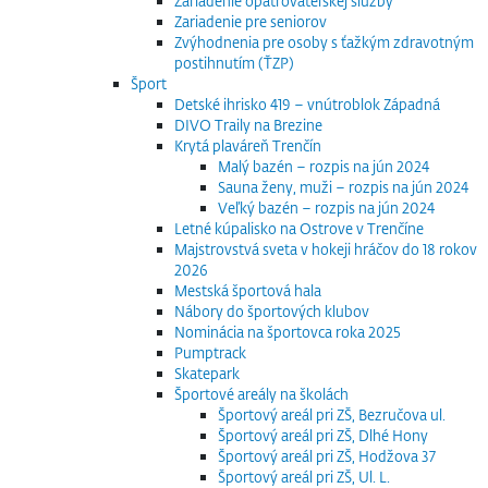
Zariadenie opatrovateľskej služby
Zariadenie pre seniorov
Zvýhodnenia pre osoby s ťažkým zdravotným
postihnutím (ŤZP)
Šport
Detské ihrisko 419 – vnútroblok Západná
DIVO Traily na Brezine
Krytá plaváreň Trenčín
Malý bazén – rozpis na jún 2024
Sauna ženy, muži – rozpis na jún 2024
Veľký bazén – rozpis na jún 2024
Letné kúpalisko na Ostrove v Trenčíne
Majstrovstvá sveta v hokeji hráčov do 18 rokov
2026
Mestská športová hala
Nábory do športových klubov
Nominácia na športovca roka 2025
Pumptrack
Skatepark
Športové areály na školách
Športový areál pri ZŠ, Bezručova ul.
Športový areál pri ZŠ, Dlhé Hony
Športový areál pri ZŠ, Hodžova 37
Športový areál pri ZŠ, Ul. L.