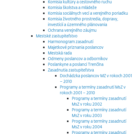
Komisia kultúry a cestovného ruchu
Komisia školstva a mládeže
Komisia sociálnych vecí a verejného poriadku
Komisia životného prostredia, dopravy,
investícií a územného plánovania
Ochrana verejného záujmu
Mestské zastupiteľstvo
Harmonogram zasadnutí
Majetkové priznania poslancov
Mestská rada
Odmeny poslancov a odborníkov
Poslankyne a poslanci Trenčína
Zasadnutia zastupiteľstva
Dochádzka poslancov MZ v rokoch 2001
– 2010
Programy a termíny zasadnutí MsZ v
rokoch 2001 – 2010
Programy a termíny zasadnutí
MsZ v roku 2002
Programy a termíny zasadnutí
MsZ v roku 2003
Programy a termíny zasadnutí
MsZ v roku 2004
Programy a termíny zasadnutí