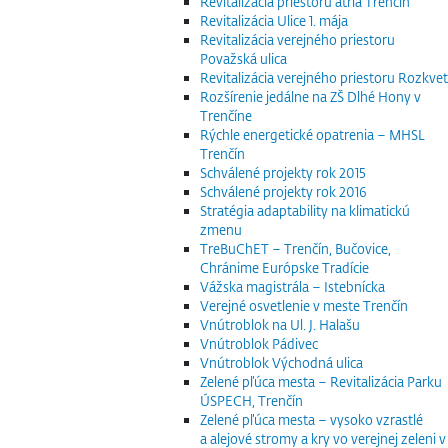
Revitalizácia priestoru átria Trenčín
Revitalizácia Ulice 1. mája
Revitalizácia verejného priestoru
Považská ulica
Revitalizácia verejného priestoru Rozkvet
Rozšírenie jedálne na ZŠ Dlhé Hony v
Trenčíne
Rýchle energetické opatrenia – MHSL
Trenčín
Schválené projekty rok 2015
Schválené projekty rok 2016
Stratégia adaptability na klimatickú
zmenu
TreBuChET – Trenčín, Bučovice,
Chránime Európske Tradície
Vážska magistrála – Istebnícka
Verejné osvetlenie v meste Trenčín
Vnútroblok na Ul. J. Halašu
Vnútroblok Pádivec
Vnútroblok Východná ulica
Zelené pľúca mesta – Revitalizácia Parku
ÚSPECH, Trenčín
Zelené pľúca mesta – vysoko vzrastlé
a alejové stromy a kry vo verejnej zeleni v