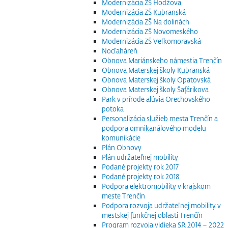
Modernizácia ZŠ Hodžova
Modernizácia ZŠ Kubranská
Modernizácia ZŠ Na dolinách
Modernizácia ZŠ Novomeského
Modernizácia ZŠ Veľkomoravská
Nocľaháreň
Obnova Mariánskeho námestia Trenčín
Obnova Materskej školy Kubranská
Obnova Materskej školy Opatovská
Obnova Materskej školy Šafárikova
Park v prírode alúvia Orechovského
potoka
Personalizácia služieb mesta Trenčín a
podpora omnikanálového modelu
komunikácie
Plán Obnovy
Plán udržateľnej mobility
Podané projekty rok 2017
Podané projekty rok 2018
Podpora elektromobility v krajskom
meste Trenčín
Podpora rozvoja udržateľnej mobility v
mestskej funkčnej oblasti Trenčín
Program rozvoja vidieka SR 2014 – 2022