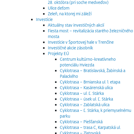
28. októbra (pri soche medveďov)
Ulice deťom
Zeleň, na ktorej mi záleží
Investície
Aktuálny stav investičných akcií
Fiesta most – revitalizácia starého železničného
mosta
Investície v Športovej hale v Trenčíne
Investičné akcie zásobník
Projekty EÚ
Centrum kultúrno-kreatívneho
potenciálu Hviezda
Cyklotrasa – Bratislavská, Žabinská a
Palackého
Cyklotrasa – Brnianska ul. 1. etapa
Cyklotrasa – Kasárenská ulica
Cyklotrasa – ul. Ľ. Stárka
Cyklotrasa – úsek ul. Ľ. Stárka
Cyklotrasa – Zablatská ulica
Cyklotrasa – Ľ. Stárka, k priemyselnému
parku
Cyklotrasa – Piešťanská
Cyklotrasa – trasa C, Karpatská ul.
Cyklotrasa – Zlatovská