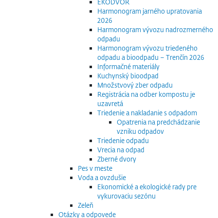
EKODVOR
Harmonogram jarného upratovania
2026
Harmonogram vývozu nadrozmerného
odpadu
Harmonogram vývozu triedeného
odpadu a bioodpadu – Trenčín 2026
Informačné materiály
Kuchynský bioodpad
Množstvový zber odpadu
Registrácia na odber kompostu je
uzavretá
Triedenie a nakladanie s odpadom
Opatrenia na predchádzanie
vzniku odpadov
Triedenie odpadu
Vrecia na odpad
Zberné dvory
Pes v meste
Voda a ovzdušie
Ekonomické a ekologické rady pre
vykurovaciu sezónu
Zeleň
Otázky a odpovede