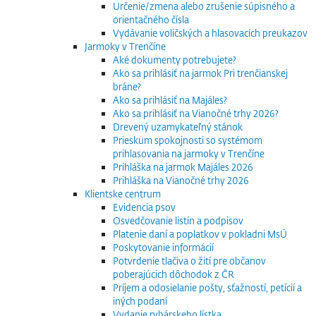
Určenie/zmena alebo zrušenie súpisného a
orientačného čísla
Vydávanie voličských a hlasovacích preukazov
Jarmoky v Trenčíne
Aké dokumenty potrebujete?
Ako sa prihlásiť na jarmok Pri trenčianskej
bráne?
Ako sa prihlásiť na Majáles?
Ako sa prihlásiť na Vianočné trhy 2026?
Drevený uzamykateľný stánok
Prieskum spokojnosti so systémom
prihlasovania na jarmoky v Trenčíne
Prihláška na jarmok Majáles 2026
Prihláška na Vianočné trhy 2026
Klientske centrum
Evidencia psov
Osvedčovanie listín a podpisov
Platenie daní a poplatkov v pokladni MsÚ
Poskytovanie informácií
Potvrdenie tlačiva o žití pre občanov
poberajúcich dôchodok z ČR
Príjem a odosielanie pošty, sťažností, petícií a
iných podaní
Vydanie rybárskeho lístka