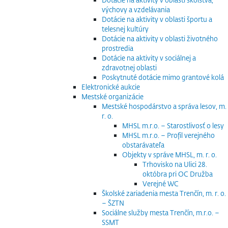
výchovy a vzdelávania
Dotácie na aktivity v oblasti športu a
telesnej kultúry
Dotácie na aktivity v oblasti životného
prostredia
Dotácie na aktivity v sociálnej a
zdravotnej oblasti
Poskytnuté dotácie mimo grantové kolá
Elektronické aukcie
Mestské organizácie
Mestské hospodárstvo a správa lesov, m.
r. o.
MHSL m.r.o. – Starostlivosť o lesy
MHSL m.r.o. – Profil verejného
obstarávateľa
Objekty v správe MHSL, m. r. o.
Trhovisko na Ulici 28.
októbra pri OC Družba
Verejné WC
Školské zariadenia mesta Trenčín, m. r. o.
– ŠZTN
Sociálne služby mesta Trenčín, m.r.o. –
SSMT