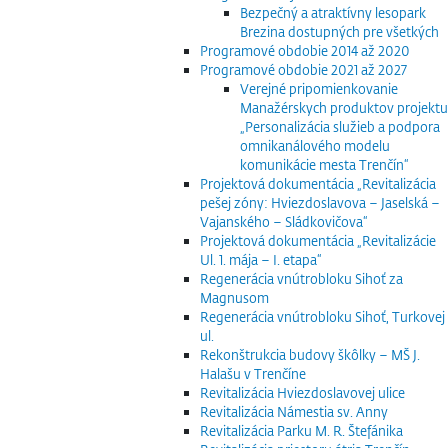
Bezpečný a atraktívny lesopark
Brezina dostupných pre všetkých
Programové obdobie 2014 až 2020
Programové obdobie 2021 až 2027
Verejné pripomienkovanie
Manažérskych produktov projektu
„Personalizácia služieb a podpora
omnikanálového modelu
komunikácie mesta Trenčín“
Projektová dokumentácia „Revitalizácia
pešej zóny: Hviezdoslavova – Jaselská –
Vajanského – Sládkovičova“
Projektová dokumentácia „Revitalizácie
Ul. 1. mája – I. etapa“
Regenerácia vnútrobloku Sihoť za
Magnusom
Regenerácia vnútrobloku Sihoť, Turkovej
ul.
Rekonštrukcia budovy škôlky – MŠ J.
Halašu v Trenčíne
Revitalizácia Hviezdoslavovej ulice
Revitalizácia Námestia sv. Anny
Revitalizácia Parku M. R. Štefánika