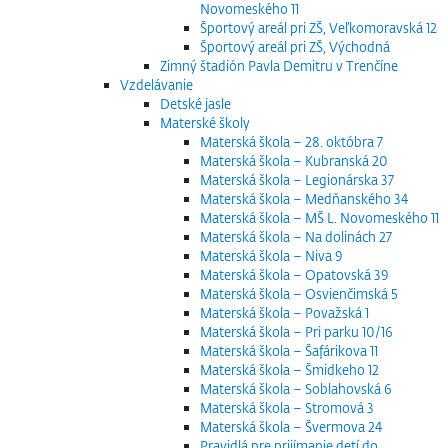
Novomeského 11
Športový areál pri ZŠ, Veľkomoravská 12
Športový areál pri ZŠ, Východná
Zimný štadión Pavla Demitru v Trenčíne
Vzdelávanie
Detské jasle
Materské školy
Materská škola – 28. októbra 7
Materská škola – Kubranská 20
Materská škola – Legionárska 37
Materská škola – Medňanského 34
Materská škola – MŠ L. Novomeského 11
Materská škola – Na dolinách 27
Materská škola – Niva 9
Materská škola – Opatovská 39
Materská škola – Osvienčimská 5
Materská škola – Považská 1
Materská škola – Pri parku 10/16
Materská škola – Šafárikova 11
Materská škola – Šmidkeho 12
Materská škola – Soblahovská 6
Materská škola – Stromová 3
Materská škola – Švermova 24
Pravidlá pre prijímanie detí do