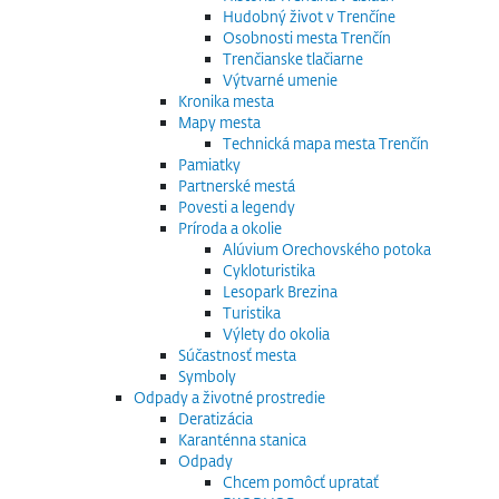
Hudobný život v Trenčíne
Osobnosti mesta Trenčín
Trenčianske tlačiarne
Výtvarné umenie
Kronika mesta
Mapy mesta
Technická mapa mesta Trenčín
Pamiatky
Partnerské mestá
Povesti a legendy
Príroda a okolie
Alúvium Orechovského potoka
Cykloturistika
Lesopark Brezina
Turistika
Výlety do okolia
Súčastnosť mesta
Symboly
Odpady a životné prostredie
Deratizácia
Karanténna stanica
Odpady
Chcem pomôcť upratať