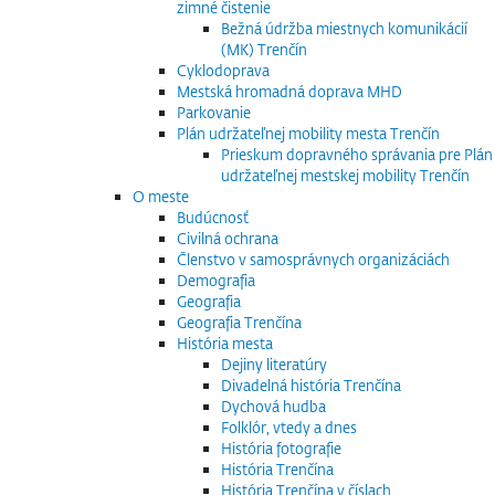
zimné čistenie
Bežná údržba miestnych komunikácií
(MK) Trenčín
Cyklodoprava
Mestská hromadná doprava MHD
Parkovanie
Plán udržateľnej mobility mesta Trenčín
Prieskum dopravného správania pre Plán
udržateľnej mestskej mobility Trenčín
O meste
Budúcnosť
Civilná ochrana
Členstvo v samosprávnych organizáciách
Demografia
Geografia
Geografia Trenčína
História mesta
Dejiny literatúry
Divadelná história Trenčína
Dychová hudba
Folklór, vtedy a dnes
História fotografie
História Trenčína
História Trenčína v číslach