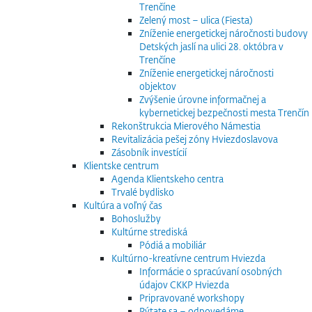
Trenčíne
Zelený most – ulica (Fiesta)
Zníženie energetickej náročnosti budovy
Detských jaslí na ulici 28. októbra v
Trenčíne
Zníženie energetickej náročnosti
objektov
Zvýšenie úrovne informačnej a
kybernetickej bezpečnosti mesta Trenčín
Rekonštrukcia Mierového Námestia
Revitalizácia pešej zóny Hviezdoslavova
Zásobník investícií
Klientske centrum
Agenda Klientskeho centra
Trvalé bydlisko
Kultúra a voľný čas
Bohoslužby
Kultúrne strediská
Pódiá a mobiliár
Kultúrno-kreatívne centrum Hviezda
Informácie o spracúvaní osobných
údajov CKKP Hviezda
Pripravované workshopy
Pýtate sa – odpovedáme