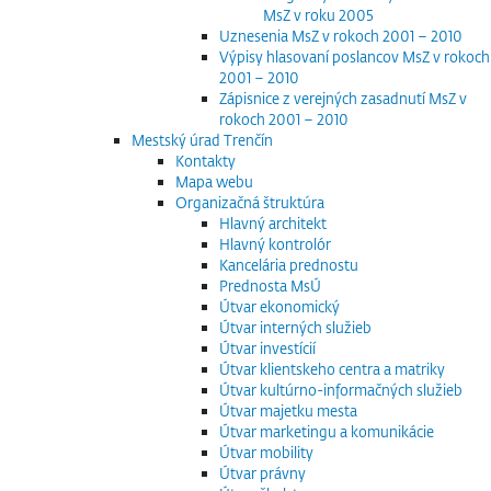
MsZ v roku 2005
Uznesenia MsZ v rokoch 2001 – 2010
Výpisy hlasovaní poslancov MsZ v rokoch
2001 – 2010
Zápisnice z verejných zasadnutí MsZ v
rokoch 2001 – 2010
Mestský úrad Trenčín
Kontakty
Mapa webu
Organizačná štruktúra
Hlavný architekt
Hlavný kontrolór
Kancelária prednostu
Prednosta MsÚ
Útvar ekonomický
Útvar interných služieb
Útvar investícií
Útvar klientskeho centra a matriky
Útvar kultúrno-informačných služieb
Útvar majetku mesta
Útvar marketingu a komunikácie
Útvar mobility
Útvar právny