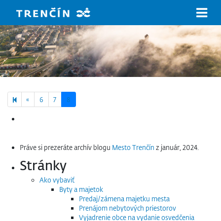
Prejsť na hlavný obsah
Previous page
«
6
7
8
Hľadať:
Práve si prezeráte archív blogu
Mesto Trenčín
z január, 2024.
Stránky
Ako vybaviť
Byty a majetok
Predaj/zámena majetku mesta
Prenájom nebytových priestorov
Vyjadrenie obce na vydanie osvedčenia