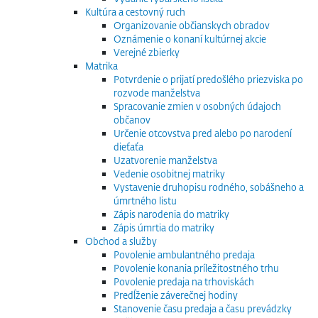
Kultúra a cestovný ruch
Organizovanie občianskych obradov
Oznámenie o konaní kultúrnej akcie
Verejné zbierky
Matrika
Potvrdenie o prijatí predošlého priezviska po
rozvode manželstva
Spracovanie zmien v osobných údajoch
občanov
Určenie otcovstva pred alebo po narodení
dieťaťa
Uzatvorenie manželstva
Vedenie osobitnej matriky
Vystavenie druhopisu rodného, sobášneho a
úmrtného listu
Zápis narodenia do matriky
Zápis úmrtia do matriky
Obchod a služby
Povolenie ambulantného predaja
Povolenie konania príležitostného trhu
Povolenie predaja na trhoviskách
Predĺženie záverečnej hodiny
Stanovenie času predaja a času prevádzky