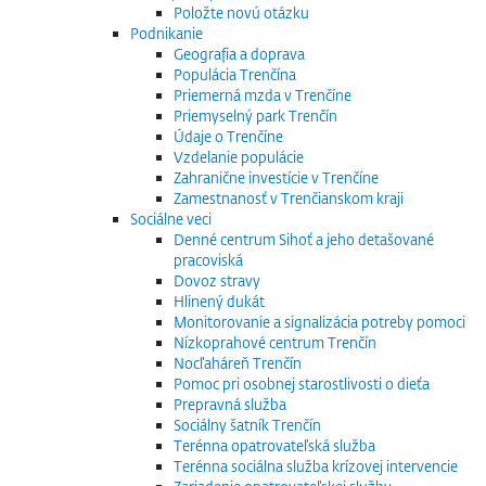
Položte novú otázku
Podnikanie
Geografia a doprava
Populácia Trenčína
Priemerná mzda v Trenčíne
Priemyselný park Trenčín
Údaje o Trenčíne
Vzdelanie populácie
Zahranične investície v Trenčíne
Zamestnanosť v Trenčianskom kraji
Sociálne veci
Denné centrum Sihoť a jeho detašované
pracoviská
Dovoz stravy
Hlinený dukát
Monitorovanie a signalizácia potreby pomoci
Nízkoprahové centrum Trenčín
Nocľaháreň Trenčín
Pomoc pri osobnej starostlivosti o dieťa
Prepravná služba
Sociálny šatník Trenčín
Terénna opatrovateľská služba
Terénna sociálna služba krízovej intervencie