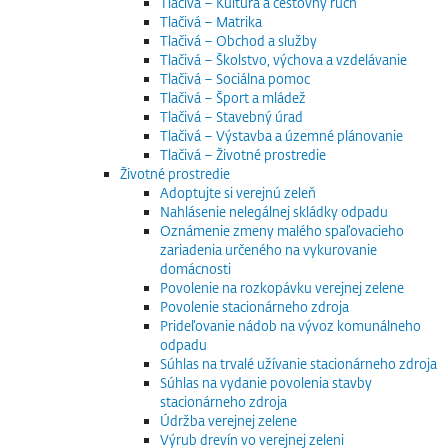
Tlačivá – Kultúra a cestovný ruch
Tlačivá – Matrika
Tlačivá – Obchod a služby
Tlačivá – Školstvo, výchova a vzdelávanie
Tlačivá – Sociálna pomoc
Tlačivá – Šport a mládež
Tlačivá – Stavebný úrad
Tlačivá – Výstavba a územné plánovanie
Tlačivá – Životné prostredie
Životné prostredie
Adoptujte si verejnú zeleň
Nahlásenie nelegálnej skládky odpadu
Oznámenie zmeny malého spaľovacieho
zariadenia určeného na vykurovanie
domácnosti
Povolenie na rozkopávku verejnej zelene
Povolenie stacionárneho zdroja
Prideľovanie nádob na vývoz komunálneho
odpadu
Súhlas na trvalé užívanie stacionárneho zdroja
Súhlas na vydanie povolenia stavby
stacionárneho zdroja
Údržba verejnej zelene
Výrub drevín vo verejnej zeleni