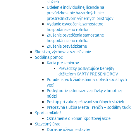
služieb
Udelenie individuálnej licencie na
prevádzkovanie hazardných hier
prostredníctvom výherných prístrojov
Vydanie osvedčenia samostatne
hospodáriaceho roľníka
Zrušenie osvedčenia samostatne
hospodáriaceho roľníka
Zrušenie prevádzkarne
Školstvo, výchova a vzdelávanie
Sociálna pomoc
Karta pre seniorov
Prevádzky poskytujúce benefity
držiteľom KARTY PRE SENIOROV
Poradenstvo k žiadostiam v oblasti sociálnych
vecí
Poskytnutie jednorazovej dávky v hmotnej
núdzi
Postup pri zabezpečovaní sociálnych služieb
Prepravná služba Mesta Trenčín – sociálny taxík
Šport a mládež
Oznámenie o konaní športovej akcie
Stavebný úrad
Dočasné užívanie stavby