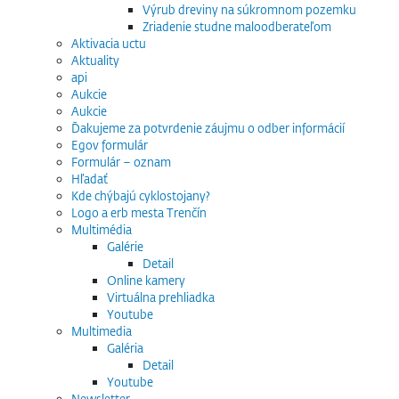
Výrub dreviny na súkromnom pozemku
Zriadenie studne maloodberateľom
Aktivacia uctu
Aktuality
api
Aukcie
Aukcie
Ďakujeme za potvrdenie záujmu o odber informácií
Egov formulár
Formulár – oznam
Hľadať
Kde chýbajú cyklostojany?
Logo a erb mesta Trenčín
Multimédia
Galérie
Detail
Online kamery
Virtuálna prehliadka
Youtube
Multimedia
Galéria
Detail
Youtube
Newsletter