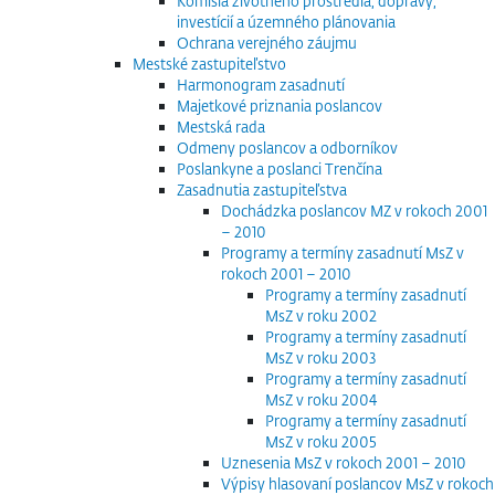
Komisia životného prostredia, dopravy,
investícií a územného plánovania
Ochrana verejného záujmu
Mestské zastupiteľstvo
Harmonogram zasadnutí
Majetkové priznania poslancov
Mestská rada
Odmeny poslancov a odborníkov
Poslankyne a poslanci Trenčína
Zasadnutia zastupiteľstva
Dochádzka poslancov MZ v rokoch 2001
– 2010
Programy a termíny zasadnutí MsZ v
rokoch 2001 – 2010
Programy a termíny zasadnutí
MsZ v roku 2002
Programy a termíny zasadnutí
MsZ v roku 2003
Programy a termíny zasadnutí
MsZ v roku 2004
Programy a termíny zasadnutí
MsZ v roku 2005
Uznesenia MsZ v rokoch 2001 – 2010
Výpisy hlasovaní poslancov MsZ v rokoch