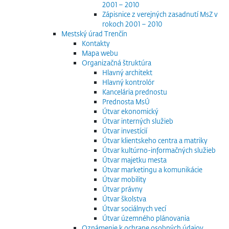
2001 – 2010
Zápisnice z verejných zasadnutí MsZ v
rokoch 2001 – 2010
Mestský úrad Trenčín
Kontakty
Mapa webu
Organizačná štruktúra
Hlavný architekt
Hlavný kontrolór
Kancelária prednostu
Prednosta MsÚ
Útvar ekonomický
Útvar interných služieb
Útvar investícií
Útvar klientskeho centra a matriky
Útvar kultúrno-informačných služieb
Útvar majetku mesta
Útvar marketingu a komunikácie
Útvar mobility
Útvar právny
Útvar školstva
Útvar sociálnych vecí
Útvar územného plánovania
Oznámenie k ochrane osobných údajov