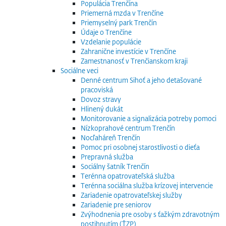
Populácia Trenčína
Priemerná mzda v Trenčíne
Priemyselný park Trenčín
Údaje o Trenčíne
Vzdelanie populácie
Zahranične investície v Trenčíne
Zamestnanosť v Trenčianskom kraji
Sociálne veci
Denné centrum Sihoť a jeho detašované
pracoviská
Dovoz stravy
Hlinený dukát
Monitorovanie a signalizácia potreby pomoci
Nízkoprahové centrum Trenčín
Nocľaháreň Trenčín
Pomoc pri osobnej starostlivosti o dieťa
Prepravná služba
Sociálny šatník Trenčín
Terénna opatrovateľská služba
Terénna sociálna služba krízovej intervencie
Zariadenie opatrovateľskej služby
Zariadenie pre seniorov
Zvýhodnenia pre osoby s ťažkým zdravotným
postihnutím (ŤZP)