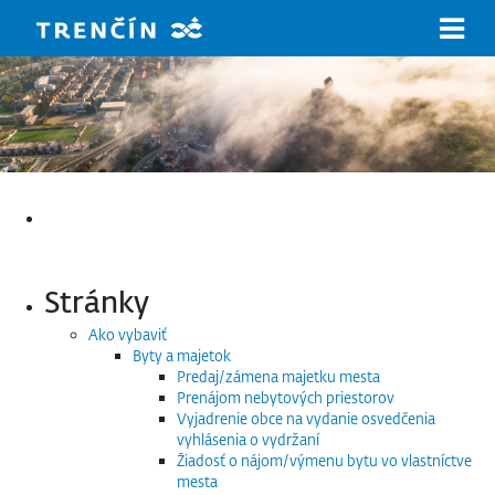
Prejsť na hlavný obsah
Hľadať:
Stránky
Ako vybaviť
Byty a majetok
Predaj/zámena majetku mesta
Prenájom nebytových priestorov
Vyjadrenie obce na vydanie osvedčenia
vyhlásenia o vydržaní
Žiadosť o nájom/výmenu bytu vo vlastníctve
mesta