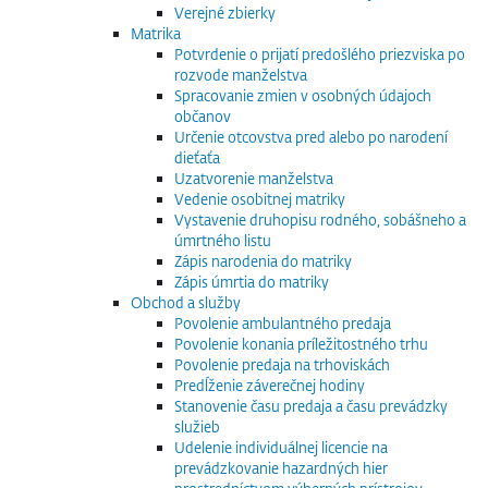
Verejné zbierky
Matrika
Potvrdenie o prijatí predošlého priezviska po
rozvode manželstva
Spracovanie zmien v osobných údajoch
občanov
Určenie otcovstva pred alebo po narodení
dieťaťa
Uzatvorenie manželstva
Vedenie osobitnej matriky
Vystavenie druhopisu rodného, sobášneho a
úmrtného listu
Zápis narodenia do matriky
Zápis úmrtia do matriky
Obchod a služby
Povolenie ambulantného predaja
Povolenie konania príležitostného trhu
Povolenie predaja na trhoviskách
Predĺženie záverečnej hodiny
Stanovenie času predaja a času prevádzky
služieb
Udelenie individuálnej licencie na
prevádzkovanie hazardných hier