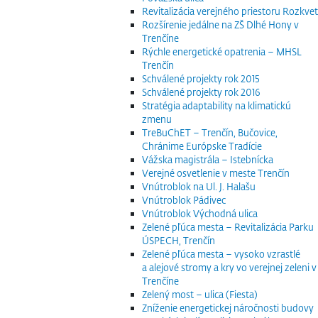
Revitalizácia verejného priestoru Rozkvet
Rozšírenie jedálne na ZŠ Dlhé Hony v
Trenčíne
Rýchle energetické opatrenia – MHSL
Trenčín
Schválené projekty rok 2015
Schválené projekty rok 2016
Stratégia adaptability na klimatickú
zmenu
TreBuChET – Trenčín, Bučovice,
Chránime Európske Tradície
Vážska magistrála – Istebnícka
Verejné osvetlenie v meste Trenčín
Vnútroblok na Ul. J. Halašu
Vnútroblok Pádivec
Vnútroblok Východná ulica
Zelené pľúca mesta – Revitalizácia Parku
ÚSPECH, Trenčín
Zelené pľúca mesta – vysoko vzrastlé
a alejové stromy a kry vo verejnej zeleni v
Trenčíne
Zelený most – ulica (Fiesta)
Zníženie energetickej náročnosti budovy