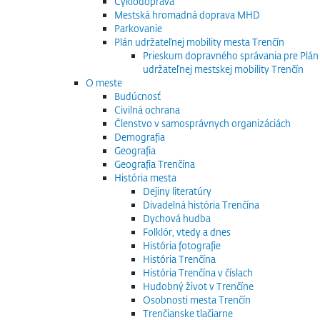
Cyklodoprava
Mestská hromadná doprava MHD
Parkovanie
Plán udržateľnej mobility mesta Trenčín
Prieskum dopravného správania pre Plán
udržateľnej mestskej mobility Trenčín
O meste
Budúcnosť
Civilná ochrana
Členstvo v samosprávnych organizáciách
Demografia
Geografia
Geografia Trenčína
História mesta
Dejiny literatúry
Divadelná história Trenčína
Dychová hudba
Folklór, vtedy a dnes
História fotografie
História Trenčína
História Trenčína v číslach
Hudobný život v Trenčíne
Osobnosti mesta Trenčín
Trenčianske tlačiarne