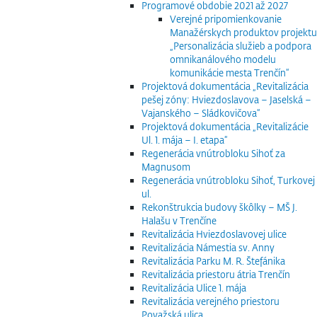
Programové obdobie 2021 až 2027
Verejné pripomienkovanie
Manažérskych produktov projektu
„Personalizácia služieb a podpora
omnikanálového modelu
komunikácie mesta Trenčín“
Projektová dokumentácia „Revitalizácia
pešej zóny: Hviezdoslavova – Jaselská –
Vajanského – Sládkovičova“
Projektová dokumentácia „Revitalizácie
Ul. 1. mája – I. etapa“
Regenerácia vnútrobloku Sihoť za
Magnusom
Regenerácia vnútrobloku Sihoť, Turkovej
ul.
Rekonštrukcia budovy škôlky – MŠ J.
Halašu v Trenčíne
Revitalizácia Hviezdoslavovej ulice
Revitalizácia Námestia sv. Anny
Revitalizácia Parku M. R. Štefánika
Revitalizácia priestoru átria Trenčín
Revitalizácia Ulice 1. mája
Revitalizácia verejného priestoru
Považská ulica