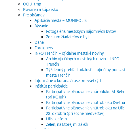
OOU-tmp
Plaváreň a kúpalisko
Pre občanov
Aplikácia mesta – MUNIPOLIS
Bývanie
Fotogaléria mestských nájomných bytov
Zoznam žiadateľov o byt
Dane
Foreigners
INFO Trenčín – oficiálne mestské noviny
Archív oficiálnych mestských novín – INFO
Trenčín
Týždenný prehľad udalostí – oficiálny podcast
mesta Trenčín
Informácie o koronavíruse pre všetkých
Inštitút participácie
Participatívne plánovanie vnúrobloku M. Bela
(pri KC Juh)
Participatívne plánovanie vnútrobloku Kvetná
Participatívne plánovanie vnútrobloku na Ulici
28. októbra (pri soche medveďov)
Ulice deťom
Zeleň, na ktorej mi záleží