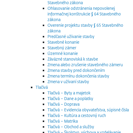
Stavebného zákona
Ohlasovanie odstránenia nepovolenej
informačnej konštrukcie § 64 Stavebného
zákona
Overenie projektu stavby § 65 Stavebného
zákona
Predčasné užívanie stavby
Stavebné konanie
Stavebný zámer
Územné konanie
Záväzné stanoviská k stavbe
Zmena alebo zrušenie stavebného zámeru
Zmena stavby pred dokončením
Zmena termínu dokončenia stavby
Zmena v užívaní stavby
Tlačivá
Tlačivá – Byty a majetok
Tlačivá – Dane a poplatky
Tlačivá – Doprava
Tlačivá – Evidencia obyvateľstva, súpisné čísla
Tlačivá – Kultúra a cestovný ruch
Tlačivá – Matrika
Tlačivá – Obchod a služby
Tlačivá – Školstvo, výchova a vzdelávanie