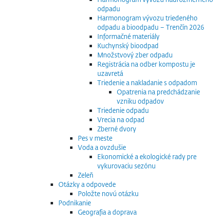
odpadu
Harmonogram vývozu triedeného
odpadu a bioodpadu – Trenčín 2026
Informačné materiály
Kuchynský bioodpad
Množstvový zber odpadu
Registrácia na odber kompostu je
uzavretá
Triedenie a nakladanie s odpadom
Opatrenia na predchádzanie
vzniku odpadov
Triedenie odpadu
Vrecia na odpad
Zberné dvory
Pes v meste
Voda a ovzdušie
Ekonomické a ekologické rady pre
vykurovaciu sezónu
Zeleň
Otázky a odpovede
Položte novú otázku
Podnikanie
Geografia a doprava