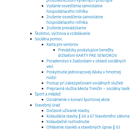
prostredníctvom výherných prístrojov
Vydanie osvedčenia samostatne
hospodáriaceho roľníka
Zrušenie osvedčenia samostatne
hospodáriaceho roľníka
Zrušenie prevádzkarne
Školstvo, výchova a vzdelávanie
Sociálna pomoc
Karta pre seniorov
Prevádzky poskytujúce benefity
držiteľom KARTY PRE SENIOROV
Poradenstvo k žiadostiam v oblasti sociálnych
vecí
Poskytnutie jednorazovej dávky v hmotnej
núdzi
Postup pri zabezpečovaní sociálnych služieb
Prepravná služba Mesta Trenčín – sociálny taxík
Šport a mládež
Oznámenie o konaní športovej akcie
Stavebný úrad
Dočasné užívanie stavby
Kolaudácia stavby § 66 a 67 Stavebného zákona
Kolaudačné rozhodnutie
Ohlásenie stavieb a stavebných úprav § 63