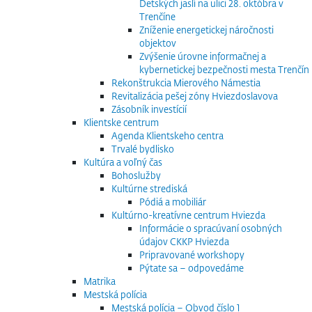
Detských jaslí na ulici 28. októbra v
Trenčíne
Zníženie energetickej náročnosti
objektov
Zvýšenie úrovne informačnej a
kybernetickej bezpečnosti mesta Trenčín
Rekonštrukcia Mierového Námestia
Revitalizácia pešej zóny Hviezdoslavova
Zásobník investícií
Klientske centrum
Agenda Klientskeho centra
Trvalé bydlisko
Kultúra a voľný čas
Bohoslužby
Kultúrne strediská
Pódiá a mobiliár
Kultúrno-kreatívne centrum Hviezda
Informácie o spracúvaní osobných
údajov CKKP Hviezda
Pripravované workshopy
Pýtate sa – odpovedáme
Matrika
Mestská polícia
Mestská polícia – Obvod číslo 1