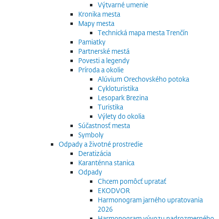
Výtvarné umenie
Kronika mesta
Mapy mesta
Technická mapa mesta Trenčín
Pamiatky
Partnerské mestá
Povesti a legendy
Príroda a okolie
Alúvium Orechovského potoka
Cykloturistika
Lesopark Brezina
Turistika
Výlety do okolia
Súčastnosť mesta
Symboly
Odpady a životné prostredie
Deratizácia
Karanténna stanica
Odpady
Chcem pomôcť upratať
EKODVOR
Harmonogram jarného upratovania
2026
Harmonogram vývozu nadrozmerného