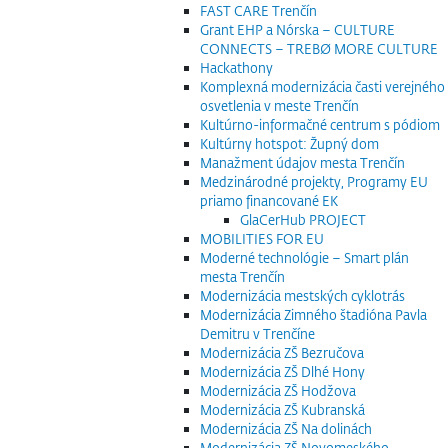
FAST CARE Trenčín
Grant EHP a Nórska – CULTURE
CONNECTS – TREBØ MORE CULTURE
Hackathony
Komplexná modernizácia časti verejného
osvetlenia v meste Trenčín
Kultúrno-informačné centrum s pódiom
Kultúrny hotspot: Župný dom
Manažment údajov mesta Trenčín
Medzinárodné projekty, Programy EU
priamo financované EK
GlaCerHub PROJECT
MOBILITIES FOR EU
Moderné technológie – Smart plán
mesta Trenčín
Modernizácia mestských cyklotrás
Modernizácia Zimného štadióna Pavla
Demitru v Trenčíne
Modernizácia ZŠ Bezručova
Modernizácia ZŠ Dlhé Hony
Modernizácia ZŠ Hodžova
Modernizácia ZŠ Kubranská
Modernizácia ZŠ Na dolinách
Modernizácia ZŠ Novomeského