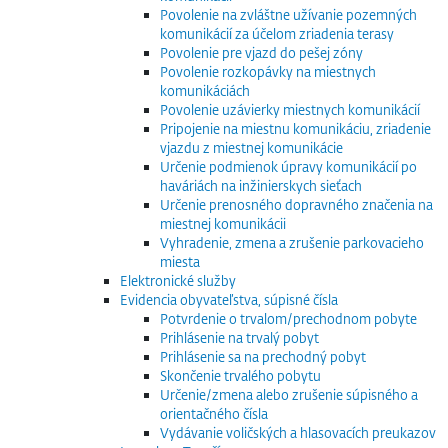
Povolenie na zvláštne užívanie pozemných
komunikácií za účelom zriadenia terasy
Povolenie pre vjazd do pešej zóny
Povolenie rozkopávky na miestnych
komunikáciách
Povolenie uzávierky miestnych komunikácií
Pripojenie na miestnu komunikáciu, zriadenie
vjazdu z miestnej komunikácie
Určenie podmienok úpravy komunikácií po
haváriách na inžinierskych sieťach
Určenie prenosného dopravného značenia na
miestnej komunikácii
Vyhradenie, zmena a zrušenie parkovacieho
miesta
Elektronické služby
Evidencia obyvateľstva, súpisné čísla
Potvrdenie o trvalom/prechodnom pobyte
Prihlásenie na trvalý pobyt
Prihlásenie sa na prechodný pobyt
Skončenie trvalého pobytu
Určenie/zmena alebo zrušenie súpisného a
orientačného čísla
Vydávanie voličských a hlasovacích preukazov