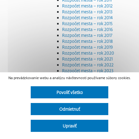
Rozpočet mesta – rok 2012
Rozpočet mesta – rok 2013
Rozpočet mesta – rok 2014
Rozpočet mesta – rok 2015
Rozpočet mesta – rok 2016
Rozpočet mesta – rok 2017
Rozpočet mesta – rok 2018
Rozpočet mesta – rok 2019
Rozpočet mesta – rok 2020
Rozpočet mesta – rok 2021
Rozpočet mesta – rok 2022
Rozpočet mesta – rok 2023
Rozpočet mesta – rok 2024
Na prevádzkovanie webu a analýzu návštevnosti používame súbory cookies.
Rozpočet mesta – rok 2025
Rozpočet mesta – rok 2026
Povoliť všetko
Smernice a dokumenty
Strategické dokumenty
Transparentnosť a výdavky na štátnu reklamu
Odmietnuť
Úradná tabuľa
Všeobecne záväzné nariadenia – VZN
Detail nariadenia
Upraviť
Zoznam daňových dlžníkov
Udržateľný mestský rozvoj