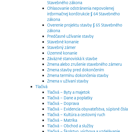
Stavebného zákona
Ohlasovanie odstránenia nepovolenej
informačnej konštrukcie § 64 Stavebného
zákona
Overenie projektu stavby § 65 Stavebného
zákona
Predčasné užívanie stavby
Stavebné konanie
Stavebný zámer
Územné konanie
Záväzné stanoviská k stavbe
Zmena alebo zrušenie stavebného zámeru
Zmena stavby pred dokončením
Zmena termínu dokončenia stavby
Zmena v užívaní stavby
Tlačivá
Tlačivá – Byty a majetok
Tlačivá – Dane a poplatky
Tlačivá – Doprava
Tlačivá – Evidencia obyvateľstva, súpisné čísla
Tlačivá – Kultúra a cestovný ruch
Tlačivá – Matrika
Tlačivá – Obchod a služby
Tlačivá – Školstvo, výchova a vzdelávanie