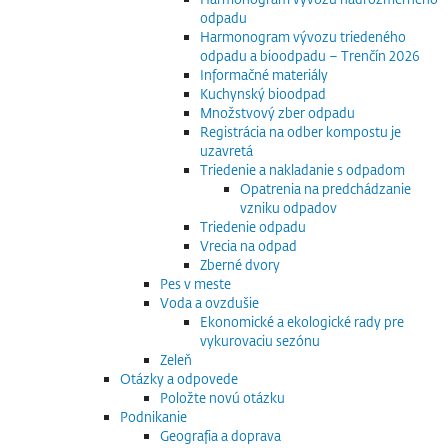
odpadu
Harmonogram vývozu triedeného
odpadu a bioodpadu – Trenčín 2026
Informačné materiály
Kuchynský bioodpad
Množstvový zber odpadu
Registrácia na odber kompostu je
uzavretá
Triedenie a nakladanie s odpadom
Opatrenia na predchádzanie
vzniku odpadov
Triedenie odpadu
Vrecia na odpad
Zberné dvory
Pes v meste
Voda a ovzdušie
Ekonomické a ekologické rady pre
vykurovaciu sezónu
Zeleň
Otázky a odpovede
Položte novú otázku
Podnikanie
Geografia a doprava