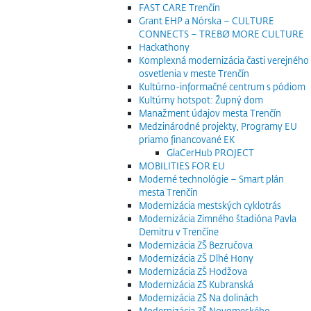
FAST CARE Trenčín
Grant EHP a Nórska – CULTURE
CONNECTS – TREBØ MORE CULTURE
Hackathony
Komplexná modernizácia časti verejného
osvetlenia v meste Trenčín
Kultúrno-informačné centrum s pódiom
Kultúrny hotspot: Župný dom
Manažment údajov mesta Trenčín
Medzinárodné projekty, Programy EU
priamo financované EK
GlaCerHub PROJECT
MOBILITIES FOR EU
Moderné technológie – Smart plán
mesta Trenčín
Modernizácia mestských cyklotrás
Modernizácia Zimného štadióna Pavla
Demitru v Trenčíne
Modernizácia ZŠ Bezručova
Modernizácia ZŠ Dlhé Hony
Modernizácia ZŠ Hodžova
Modernizácia ZŠ Kubranská
Modernizácia ZŠ Na dolinách
Modernizácia ZŠ Novomeského