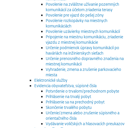
Povolenie na zvláštne užívanie pozemných
komunikácií za účelom zriadenia terasy
Povolenie pre vjazd do pešej zóny
Povolenie rozkopávky na miestnych
komunikáciách
Povolenie uzávierky miestnych komunikácií
Pripojenie na miestnu komunikáciu, zriadenie
vjazdu z miestnej komunikácie
Určenie podmienok úpravy komunikácií po
haváriách na inžinierskych sieťach
Určenie prenosného dopravného značenia na
miestnej komunikácii
Vyhradenie, zmena a zrušenie parkovacieho
miesta
Elektronické služby
Evidencia obyvateľstva, súpisné čísla
Potvrdenie o trvalom/prechodnom pobyte
Prihlásenie na trvalý pobyt
Prihlásenie sa na prechodný pobyt
Skončenie trvalého pobytu
Určenie/zmena alebo zrušenie súpisného a
orientačného čísla
Vydávanie voličských a hlasovacích preukazov