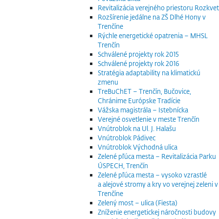
Revitalizácia verejného priestoru Rozkvet
Rozšírenie jedálne na ZŠ Dlhé Hony v
Trenčíne
Rýchle energetické opatrenia – MHSL
Trenčín
Schválené projekty rok 2015
Schválené projekty rok 2016
Stratégia adaptability na klimatickú
zmenu
TreBuChET – Trenčín, Bučovice,
Chránime Európske Tradície
Vážska magistrála – Istebnícka
Verejné osvetlenie v meste Trenčín
Vnútroblok na Ul. J. Halašu
Vnútroblok Pádivec
Vnútroblok Východná ulica
Zelené pľúca mesta – Revitalizácia Parku
ÚSPECH, Trenčín
Zelené pľúca mesta – vysoko vzrastlé
a alejové stromy a kry vo verejnej zeleni v
Trenčíne
Zelený most – ulica (Fiesta)
Zníženie energetickej náročnosti budovy