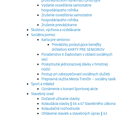
prostredníctvom výherných prístrojov
Vydanie osvedčenia samostatne
hospodáriaceho roľníka
Zrušenie osvedčenia samostatne
hospodáriaceho roľníka
Zrušenie prevádzkarne
Školstvo, výchova a vzdelávanie
Sociálna pomoc
Karta pre seniorov
Prevádzky poskytujúce benefity
držiteľom KARTY PRE SENIOROV
Poradenstvo k žiadostiam v oblasti sociálnych
vecí
Poskytnutie jednorazovej dávky v hmotnej
núdzi
Postup pri zabezpečovaní sociálnych služieb
Prepravná služba Mesta Trenčín – sociálny taxík
Šport a mládež
Oznámenie o konaní športovej akcie
Stavebný úrad
Dočasné užívanie stavby
Kolaudácia stavby § 66 a 67 Stavebného zákona
Kolaudačné rozhodnutie
Ohlásenie stavieb a stavebných úprav § 63