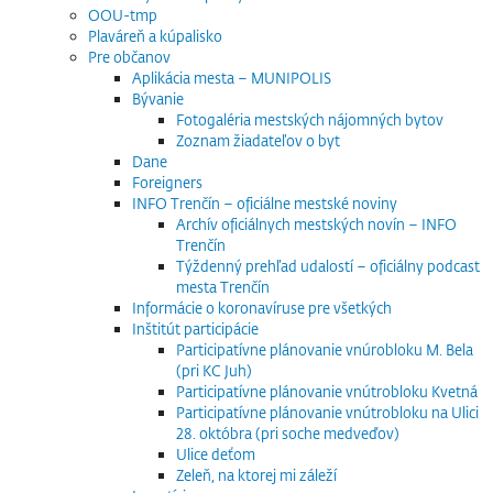
OOU-tmp
Plaváreň a kúpalisko
Pre občanov
Aplikácia mesta – MUNIPOLIS
Bývanie
Fotogaléria mestských nájomných bytov
Zoznam žiadateľov o byt
Dane
Foreigners
INFO Trenčín – oficiálne mestské noviny
Archív oficiálnych mestských novín – INFO
Trenčín
Týždenný prehľad udalostí – oficiálny podcast
mesta Trenčín
Informácie o koronavíruse pre všetkých
Inštitút participácie
Participatívne plánovanie vnúrobloku M. Bela
(pri KC Juh)
Participatívne plánovanie vnútrobloku Kvetná
Participatívne plánovanie vnútrobloku na Ulici
28. októbra (pri soche medveďov)
Ulice deťom
Zeleň, na ktorej mi záleží