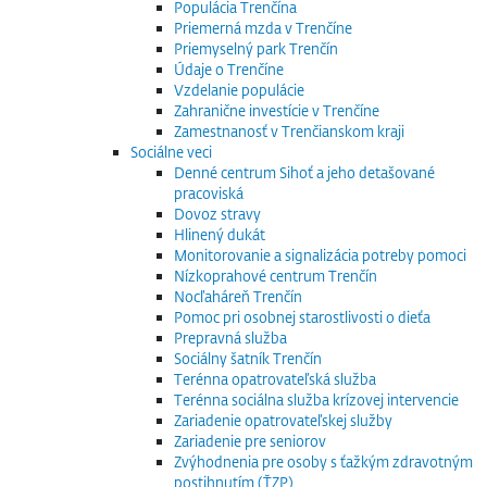
Populácia Trenčína
Priemerná mzda v Trenčíne
Priemyselný park Trenčín
Údaje o Trenčíne
Vzdelanie populácie
Zahranične investície v Trenčíne
Zamestnanosť v Trenčianskom kraji
Sociálne veci
Denné centrum Sihoť a jeho detašované
pracoviská
Dovoz stravy
Hlinený dukát
Monitorovanie a signalizácia potreby pomoci
Nízkoprahové centrum Trenčín
Nocľaháreň Trenčín
Pomoc pri osobnej starostlivosti o dieťa
Prepravná služba
Sociálny šatník Trenčín
Terénna opatrovateľská služba
Terénna sociálna služba krízovej intervencie
Zariadenie opatrovateľskej služby
Zariadenie pre seniorov
Zvýhodnenia pre osoby s ťažkým zdravotným
postihnutím (ŤZP)