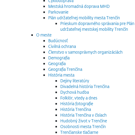
Cyklodoprava
Mestská hromadná doprava MHD
Parkovanie
Plán udržateľnej mobility mesta Trenčín
Prieskum dopravného správania pre Plán
udržateľnej mestskej mobility Trenčín
O meste
Budúcnosť
Civilná ochrana
Členstvo v samosprávnych organizáciách
Demografia
Geografia
Geografia Trenčína
História mesta
Dejiny literatúry
Divadelná história Trenčína
Dychová hudba
Folklór, vtedy a dnes
História fotografie
História Trenčína
História Trenčína v číslach
Hudobný život v Trenčíne
Osobnosti mesta Trenčín
Trenčianske tlačiarne