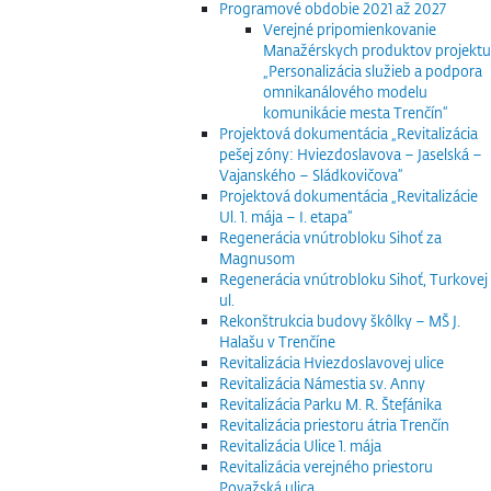
Programové obdobie 2021 až 2027
Verejné pripomienkovanie
Manažérskych produktov projektu
„Personalizácia služieb a podpora
omnikanálového modelu
komunikácie mesta Trenčín“
Projektová dokumentácia „Revitalizácia
pešej zóny: Hviezdoslavova – Jaselská –
Vajanského – Sládkovičova“
Projektová dokumentácia „Revitalizácie
Ul. 1. mája – I. etapa“
Regenerácia vnútrobloku Sihoť za
Magnusom
Regenerácia vnútrobloku Sihoť, Turkovej
ul.
Rekonštrukcia budovy škôlky – MŠ J.
Halašu v Trenčíne
Revitalizácia Hviezdoslavovej ulice
Revitalizácia Námestia sv. Anny
Revitalizácia Parku M. R. Štefánika
Revitalizácia priestoru átria Trenčín
Revitalizácia Ulice 1. mája
Revitalizácia verejného priestoru
Považská ulica