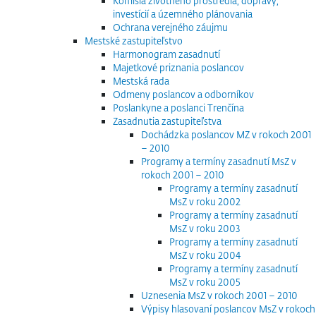
Komisia životného prostredia, dopravy,
investícií a územného plánovania
Ochrana verejného záujmu
Mestské zastupiteľstvo
Harmonogram zasadnutí
Majetkové priznania poslancov
Mestská rada
Odmeny poslancov a odborníkov
Poslankyne a poslanci Trenčína
Zasadnutia zastupiteľstva
Dochádzka poslancov MZ v rokoch 2001
– 2010
Programy a termíny zasadnutí MsZ v
rokoch 2001 – 2010
Programy a termíny zasadnutí
MsZ v roku 2002
Programy a termíny zasadnutí
MsZ v roku 2003
Programy a termíny zasadnutí
MsZ v roku 2004
Programy a termíny zasadnutí
MsZ v roku 2005
Uznesenia MsZ v rokoch 2001 – 2010
Výpisy hlasovaní poslancov MsZ v rokoch