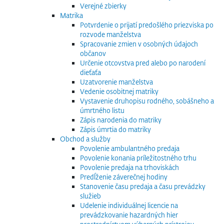
Verejné zbierky
Matrika
Potvrdenie o prijatí predošlého priezviska po
rozvode manželstva
Spracovanie zmien v osobných údajoch
občanov
Určenie otcovstva pred alebo po narodení
dieťaťa
Uzatvorenie manželstva
Vedenie osobitnej matriky
Vystavenie druhopisu rodného, sobášneho a
úmrtného listu
Zápis narodenia do matriky
Zápis úmrtia do matriky
Obchod a služby
Povolenie ambulantného predaja
Povolenie konania príležitostného trhu
Povolenie predaja na trhoviskách
Predĺženie záverečnej hodiny
Stanovenie času predaja a času prevádzky
služieb
Udelenie individuálnej licencie na
prevádzkovanie hazardných hier