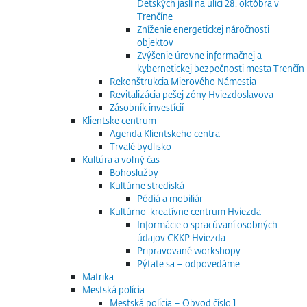
Detských jaslí na ulici 28. októbra v
Trenčíne
Zníženie energetickej náročnosti
objektov
Zvýšenie úrovne informačnej a
kybernetickej bezpečnosti mesta Trenčín
Rekonštrukcia Mierového Námestia
Revitalizácia pešej zóny Hviezdoslavova
Zásobník investícií
Klientske centrum
Agenda Klientskeho centra
Trvalé bydlisko
Kultúra a voľný čas
Bohoslužby
Kultúrne strediská
Pódiá a mobiliár
Kultúrno-kreatívne centrum Hviezda
Informácie o spracúvaní osobných
údajov CKKP Hviezda
Pripravované workshopy
Pýtate sa – odpovedáme
Matrika
Mestská polícia
Mestská polícia – Obvod číslo 1