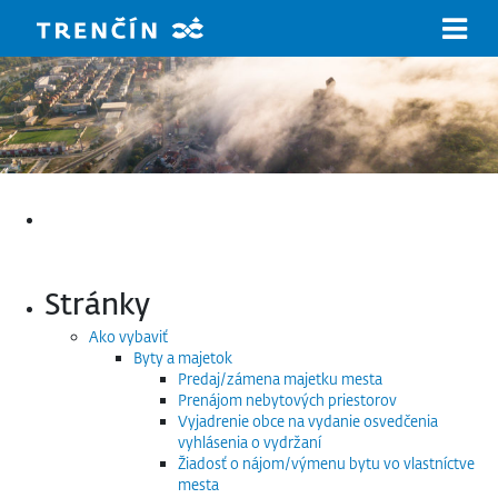
Prejsť na hlavný obsah
Hľadať:
Stránky
Ako vybaviť
Byty a majetok
Predaj/zámena majetku mesta
Prenájom nebytových priestorov
Vyjadrenie obce na vydanie osvedčenia
vyhlásenia o vydržaní
Žiadosť o nájom/výmenu bytu vo vlastníctve
mesta