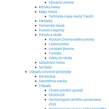
Výtvarné umenie
Kronika mesta
Mapy mesta
Technická mapa mesta Trenčín
Pamiatky
Partnerské mestá
Povesti a legendy
Príroda a okolie
Alúvium Orechovského potoka
Cykloturistika
Lesopark Brezina
Turistika
Výlety do okolia
Súčastnosť mesta
Symboly
Odpady a životné prostredie
Deratizácia
Karanténna stanica
Odpady
Chcem pomôcť upratať
EKODVOR
Harmonogram jarného upratovania
2026
Harmonogram vývozu nadrozmerného