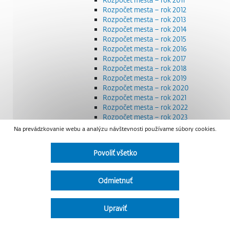
Rozpočet mesta – rok 2012
Rozpočet mesta – rok 2013
Rozpočet mesta – rok 2014
Rozpočet mesta – rok 2015
Rozpočet mesta – rok 2016
Rozpočet mesta – rok 2017
Rozpočet mesta – rok 2018
Rozpočet mesta – rok 2019
Rozpočet mesta – rok 2020
Rozpočet mesta – rok 2021
Rozpočet mesta – rok 2022
Rozpočet mesta – rok 2023
Rozpočet mesta – rok 2024
Na prevádzkovanie webu a analýzu návštevnosti používame súbory cookies.
Rozpočet mesta – rok 2025
Rozpočet mesta – rok 2026
Povoliť všetko
Smernice a dokumenty
Strategické dokumenty
Transparentnosť a výdavky na štátnu reklamu
Odmietnuť
Úradná tabuľa
Všeobecne záväzné nariadenia – VZN
Detail nariadenia
Upraviť
Zoznam daňových dlžníkov
Udržateľný mestský rozvoj