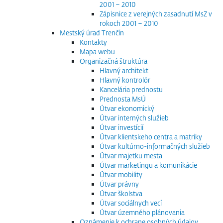
2001 – 2010
Zápisnice z verejných zasadnutí MsZ v
rokoch 2001 – 2010
Mestský úrad Trenčín
Kontakty
Mapa webu
Organizačná štruktúra
Hlavný architekt
Hlavný kontrolór
Kancelária prednostu
Prednosta MsÚ
Útvar ekonomický
Útvar interných služieb
Útvar investícií
Útvar klientskeho centra a matriky
Útvar kultúrno-informačných služieb
Útvar majetku mesta
Útvar marketingu a komunikácie
Útvar mobility
Útvar právny
Útvar školstva
Útvar sociálnych vecí
Útvar územného plánovania
Oznámenie k ochrane osobných údajov