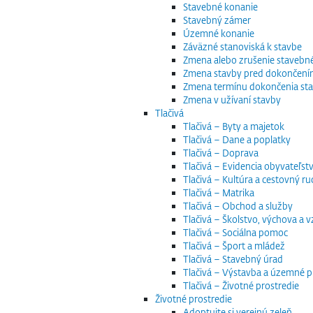
Stavebné konanie
Stavebný zámer
Územné konanie
Záväzné stanoviská k stavbe
Zmena alebo zrušenie staveb
Zmena stavby pred dokončen
Zmena termínu dokončenia st
Zmena v užívaní stavby
Tlačivá
Tlačivá – Byty a majetok
Tlačivá – Dane a poplatky
Tlačivá – Doprava
Tlačivá – Evidencia obyvateľstv
Tlačivá – Kultúra a cestovný ru
Tlačivá – Matrika
Tlačivá – Obchod a služby
Tlačivá – Školstvo, výchova a 
Tlačivá – Sociálna pomoc
Tlačivá – Šport a mládež
Tlačivá – Stavebný úrad
Tlačivá – Výstavba a územné p
Tlačivá – Životné prostredie
Životné prostredie
Adoptujte si verejnú zeleň