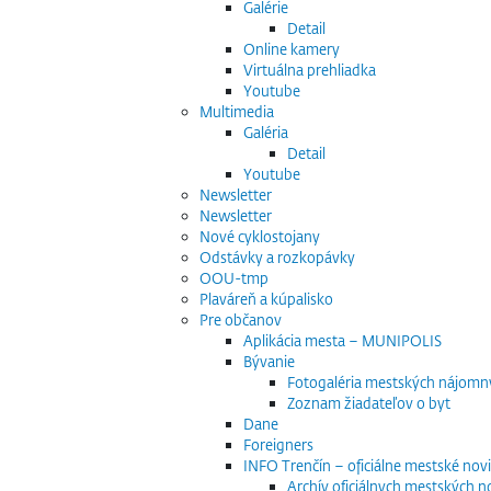
Galérie
Detail
Online kamery
Virtuálna prehliadka
Youtube
Multimedia
Galéria
Detail
Youtube
Newsletter
Newsletter
Nové cyklostojany
Odstávky a rozkopávky
OOU-tmp
Plaváreň a kúpalisko
Pre občanov
Aplikácia mesta – MUNIPOLIS
Bývanie
Fotogaléria mestských nájomn
Zoznam žiadateľov o byt
Dane
Foreigners
INFO Trenčín – oficiálne mestské nov
Archív oficiálnych mestských n