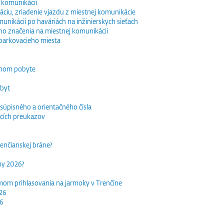
 komunikácií
ciu, zriadenie vjazdu z miestnej komunikácie
nikácií po haváriách na inžinierskych sieťach
o značenia na miestnej komunikácii
parkovacieho miesta
dnom pobyte
obyt
súpisného a orientačného čísla
acích preukazov
trenčianskej bráne?
rhy 2026?
mom prihlasovania na jarmoky v Trenčíne
026
26