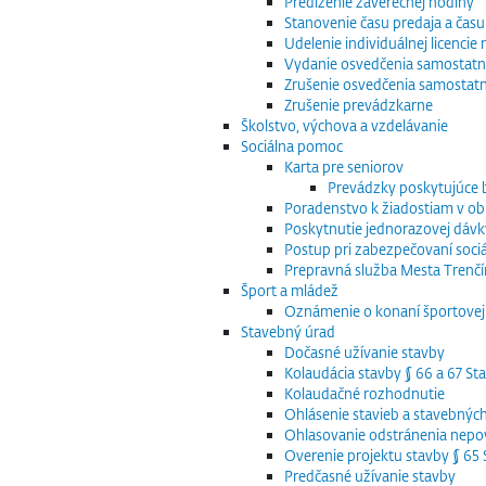
Predĺženie záverečnej hodiny
Stanovenie času predaja a času
Udelenie individuálnej licenci
Vydanie osvedčenia samostatn
Zrušenie osvedčenia samostat
Zrušenie prevádzkarne
Školstvo, výchova a vzdelávanie
Sociálna pomoc
Karta pre seniorov
Prevádzky poskytujúce
Poradenstvo k žiadostiam v obla
Poskytnutie jednorazovej dávk
Postup pri zabezpečovaní sociá
Prepravná služba Mesta Trenčín
Šport a mládež
Oznámenie o konaní športovej 
Stavebný úrad
Dočasné užívanie stavby
Kolaudácia stavby § 66 a 67 S
Kolaudačné rozhodnutie
Ohlásenie stavieb a stavebnýc
Ohlasovanie odstránenia nepov
Overenie projektu stavby § 6
Predčasné užívanie stavby