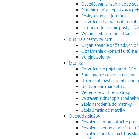
Osvedčovanie listín a podpisov
Platenie daní a poplatkov v po
Poskytovanie informácií
Potvrdenie tlačiva o žití pre 
Príjem a odosielanie pošty, sťaž
Vydanie rybárskeho lístka
Kultúra a cestovný ruch
Organizovanie občianskych o
Oznámenie o konaní kultúrnej 
Verejné zbierky
Matrika
Potvrdenie o prijatí predošléh
Spracovanie zmien v osobných
Určenie otcovstva pred alebo p
Uzatvorenie manželstva
Vedenie osobitnej matriky
Vystavenie druhopisu rodného
Zápis narodenia do matriky
Zápis úmrtia do matriky
Obchod a služby
Povolenie ambulantného preda
Povolenie konania príležitostn
Povolenie predaja na trhoviská