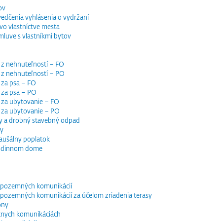
ov
vedčenia vyhlásenia o vydržaní
o vlastníctve mesta
luve s vlastníkmi bytov
 z nehnuteľností – FO
 z nehnuteľností – PO
 za psa – FO
 za psa – PO
 za ubytovanie – FO
i za ubytovanie – PO
y a drobný stavebný odpad
dy
paušálny poplatok
 rodinnom dome
e pozemných komunikácií
e pozemných komunikácií za účelom zriadenia terasy
óny
tnych komunikáciách