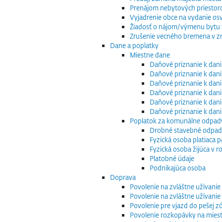
Prenájom nebytových priestor
Vyjadrenie obce na vydanie os
Žiadosť o nájom/výmenu bytu v
Zrušenie vecného bremena v zm
Dane a poplatky
Miestne dane
Daňové priznanie k dani
Daňové priznanie k dani
Daňové priznanie k dani
Daňové priznanie k dani
Daňové priznanie k dani
Daňové priznanie k dan
Poplatok za komunálne odpad
Drobné stavebné odpa
Fyzická osoba platiaca 
Fyzická osoba žijúca v
Platobné údaje
Podnikajúca osoba
Doprava
Povolenie na zvláštne užívani
Povolenie na zvláštne užívani
Povolenie pre vjazd do pešej z
Povolenie rozkopávky na mies