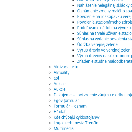
Nahlásenie nelegálnej skládky
Oznámenie zmeny malého spaľo
Povolenie na rozkopávku verej
Povolenie stacionárneho zdroj
Prideľovanie nádob na vývoz
Súhlas na trvalé užívanie stac
Súhlas na vydanie povolenia s
Údržba verejnej zelene
Výrub drevín vo verejnej zeleni
Výrub dreviny na súkromnom
Zriadenie studne maloodberat
Aktivacia uctu
Aktuality
api
Aukcie
Aukcie
Ďakujeme za potvrdenie záujmu o odber inf
Egov formulár
Formulár – oznam
Hľadať
Kde chýbajú cyklostojany?
Logo a erb mesta Trenčín
Multimédia