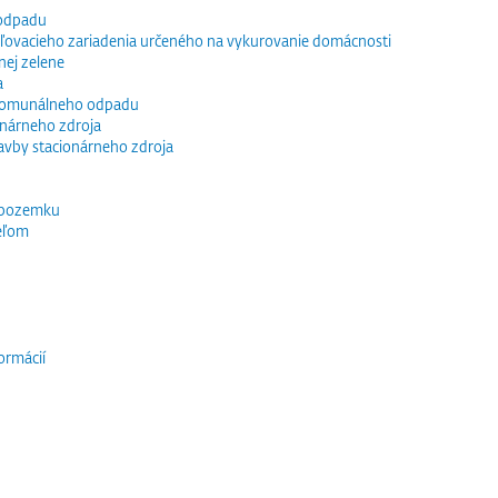
 odpadu
vacieho zariadenia určeného na vykurovanie domácnosti
nej zelene
a
 komunálneho odpadu
ionárneho zdroja
tavby stacionárneho zdroja
 pozemku
eľom
ormácií