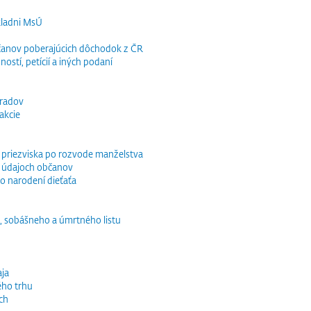
kladni MsÚ
občanov poberajúcich dôchodok z ČR
ností, petícií a iných podaní
bradov
akcie
o priezviska po rozvode manželstva
 údajoch občanov
o narodení dieťaťa
, sobášneho a úmrtného listu
ja
ého trhu
ch