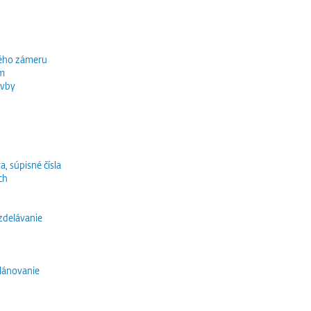
ného zámeru
ím
avby
a, súpisné čísla
ch
vzdelávanie
lánovanie