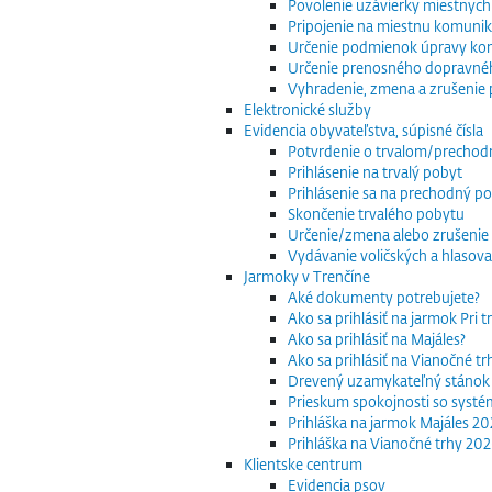
Povolenie uzávierky miestnych
Pripojenie na miestnu komuniká
Určenie podmienok úpravy komu
Určenie prenosného dopravnéh
Vyhradenie, zmena a zrušenie 
Elektronické služby
Evidencia obyvateľstva, súpisné čísla
Potvrdenie o trvalom/precho
Prihlásenie na trvalý pobyt
Prihlásenie sa na prechodný p
Skončenie trvalého pobytu
Určenie/zmena alebo zrušenie 
Vydávanie voličských a hlasov
Jarmoky v Trenčíne
Aké dokumenty potrebujete?
Ako sa prihlásiť na jarmok Pri 
Ako sa prihlásiť na Majáles?
Ako sa prihlásiť na Vianočné t
Drevený uzamykateľný stánok
Prieskum spokojnosti so systé
Prihláška na jarmok Majáles 2
Prihláška na Vianočné trhy 20
Klientske centrum
Evidencia psov