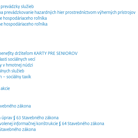
 prevádzky služieb
e na prevádzkovanie hazardných hier prostredníctvom výherných prístrojov
e hospodáriaceho roľníka
ne hospodáriaceho roľníka
 benefity držiteľom KARTY PRE SENIOROV
sti sociálnych vecí
y v hmotnej núdzi
lnych služieb
 – sociálny taxík
akcie
tavebného zákona
h úprav § 63 Stavebného zákona
olenej informačnej konštrukcie § 64 Stavebného zákona
5 Stavebného zákona