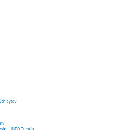
ých bytov
iny
ovín – INFO Trenčín