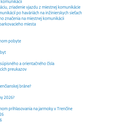
 komunikácií
ciu, zriadenie vjazdu z miestnej komunikácie
nikácií po haváriách na inžinierskych sieťach
o značenia na miestnej komunikácii
parkovacieho miesta
dnom pobyte
obyt
súpisného a orientačného čísla
acích preukazov
trenčianskej bráne?
rhy 2026?
mom prihlasovania na jarmoky v Trenčíne
026
26