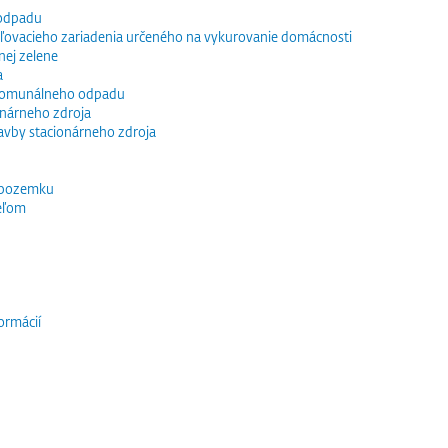
 odpadu
vacieho zariadenia určeného na vykurovanie domácnosti
nej zelene
a
 komunálneho odpadu
ionárneho zdroja
tavby stacionárneho zdroja
 pozemku
eľom
ormácií