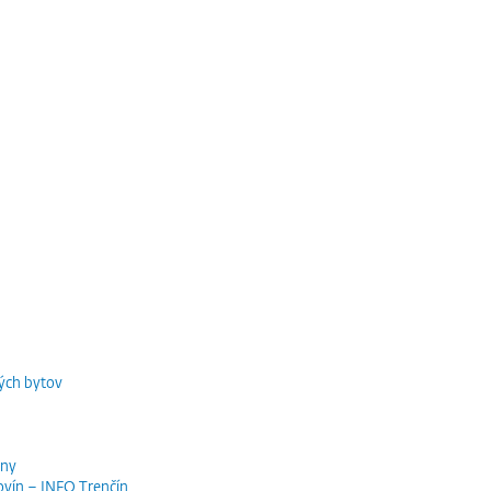
ých bytov
iny
ovín – INFO Trenčín