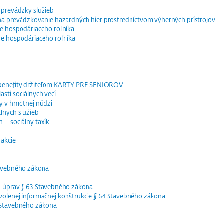
 prevádzky služieb
e na prevádzkovanie hazardných hier prostredníctvom výherných prístrojov
e hospodáriaceho roľníka
ne hospodáriaceho roľníka
 benefity držiteľom KARTY PRE SENIOROV
sti sociálnych vecí
y v hmotnej núdzi
lnych služieb
 – sociálny taxík
akcie
tavebného zákona
h úprav § 63 Stavebného zákona
olenej informačnej konštrukcie § 64 Stavebného zákona
5 Stavebného zákona