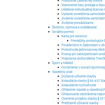
Predĺženie záverečnej hodiny
Stanovenie času predaja a času
Udelenie individuálnej licenci
Vydanie osvedčenia samostatn
Zrušenie osvedčenia samostat
Zrušenie prevádzkarne
Školstvo, výchova a vzdelávanie
Sociálna pomoc
Karta pre seniorov
Prevádzky poskytujúce
Poradenstvo k žiadostiam v obla
Poskytnutie jednorazovej dávk
Postup pri zabezpečovaní sociá
Prepravná služba Mesta Trenčín
Šport a mládež
Oznámenie o konaní športovej 
Stavebný úrad
Dočasné užívanie stavby
Kolaudácia stavby § 66 a 67 S
Kolaudačné rozhodnutie
Ohlásenie stavieb a stavebnýc
Ohlasovanie odstránenia nepov
Overenie projektu stavby § 6
Predčasné užívanie stavby