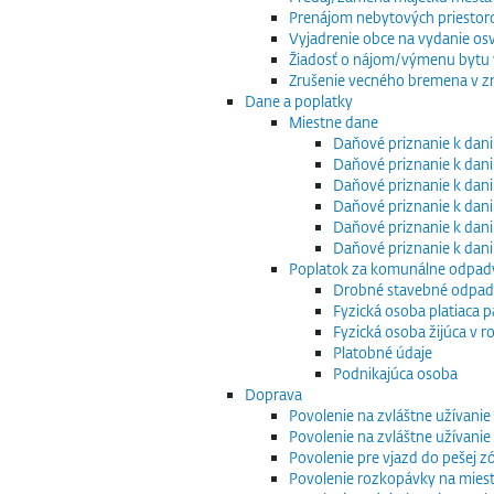
Prenájom nebytových priestor
Vyjadrenie obce na vydanie os
Žiadosť o nájom/výmenu bytu v
Zrušenie vecného bremena v zm
Dane a poplatky
Miestne dane
Daňové priznanie k dani
Daňové priznanie k dani
Daňové priznanie k dani
Daňové priznanie k dani
Daňové priznanie k dani
Daňové priznanie k dan
Poplatok za komunálne odpad
Drobné stavebné odpa
Fyzická osoba platiaca 
Fyzická osoba žijúca v
Platobné údaje
Podnikajúca osoba
Doprava
Povolenie na zvláštne užívani
Povolenie na zvláštne užívani
Povolenie pre vjazd do pešej z
Povolenie rozkopávky na mies