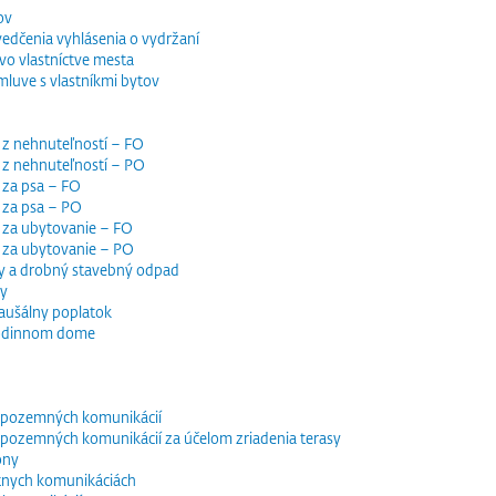
ov
vedčenia vyhlásenia o vydržaní
o vlastníctve mesta
luve s vlastníkmi bytov
 z nehnuteľností – FO
 z nehnuteľností – PO
 za psa – FO
 za psa – PO
 za ubytovanie – FO
i za ubytovanie – PO
y a drobný stavebný odpad
dy
paušálny poplatok
 rodinnom dome
e pozemných komunikácií
e pozemných komunikácií za účelom zriadenia terasy
óny
tnych komunikáciách