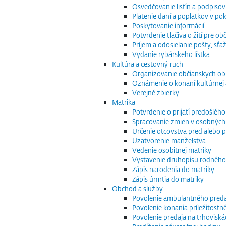
Osvedčovanie listín a podpisov
Platenie daní a poplatkov v po
Poskytovanie informácií
Potvrdenie tlačiva o žití pre 
Príjem a odosielanie pošty, sťaž
Vydanie rybárskeho lístka
Kultúra a cestovný ruch
Organizovanie občianskych o
Oznámenie o konaní kultúrnej 
Verejné zbierky
Matrika
Potvrdenie o prijatí predošléh
Spracovanie zmien v osobných
Určenie otcovstva pred alebo p
Uzatvorenie manželstva
Vedenie osobitnej matriky
Vystavenie druhopisu rodného
Zápis narodenia do matriky
Zápis úmrtia do matriky
Obchod a služby
Povolenie ambulantného preda
Povolenie konania príležitostn
Povolenie predaja na trhoviská