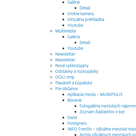
Galérie
Detail
Online kamery
Virtuálna prehliadka
Youtube
Multimedia
Galéria
Detail
Youtube
Newsletter
Newsletter
Nové cyklostojany
Odstávky a rozkopávky
OOU-tmp
Plaváreň a kúpalisko
Pre občanov
Aplikácia mesta – MUNIPOLIS
Bývanie
Fotogaléria mestských nájomn
Zoznam žiadateľov o byt
Dane
Foreigners
INFO Trenčín – oficiálne mestské nov
Archív oficiálnych mestských n