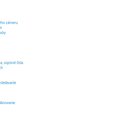
ného zámeru
ím
avby
a, súpisné čísla
ch
vzdelávanie
lánovanie