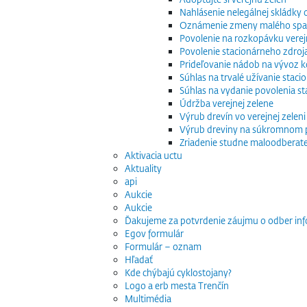
Nahlásenie nelegálnej skládky
Oznámenie zmeny malého spaľo
Povolenie na rozkopávku verej
Povolenie stacionárneho zdroj
Prideľovanie nádob na vývoz
Súhlas na trvalé užívanie stac
Súhlas na vydanie povolenia s
Údržba verejnej zelene
Výrub drevín vo verejnej zeleni
Výrub dreviny na súkromnom
Zriadenie studne maloodberat
Aktivacia uctu
Aktuality
api
Aukcie
Aukcie
Ďakujeme za potvrdenie záujmu o odber inf
Egov formulár
Formulár – oznam
Hľadať
Kde chýbajú cyklostojany?
Logo a erb mesta Trenčín
Multimédia