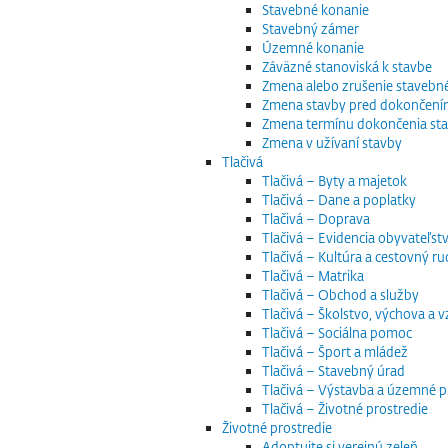
Stavebné konanie
Stavebný zámer
Územné konanie
Záväzné stanoviská k stavbe
Zmena alebo zrušenie staveb
Zmena stavby pred dokončen
Zmena termínu dokončenia st
Zmena v užívaní stavby
Tlačivá
Tlačivá – Byty a majetok
Tlačivá – Dane a poplatky
Tlačivá – Doprava
Tlačivá – Evidencia obyvateľstv
Tlačivá – Kultúra a cestovný ru
Tlačivá – Matrika
Tlačivá – Obchod a služby
Tlačivá – Školstvo, výchova a 
Tlačivá – Sociálna pomoc
Tlačivá – Šport a mládež
Tlačivá – Stavebný úrad
Tlačivá – Výstavba a územné p
Tlačivá – Životné prostredie
Životné prostredie
Adoptujte si verejnú zeleň