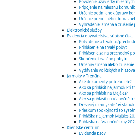
Povolenie uzávierky miestnych
Pripojenie na miestnu komuniká
Určenie podmienok úpravy komu
Určenie prenosného dopravnéh
Vyhradenie, zmena a zrušenie 
Elektronické služby
Evidencia obyvateľstva, súpisné čísla
Potvrdenie o trvalom/precho
Prihlásenie na trvalý pobyt
Prihlásenie sa na prechodný p
Skončenie trvalého pobytu
Určenie/zmena alebo zrušenie 
Vydávanie voličských a hlasov
Jarmoky v Trenčíne
Aké dokumenty potrebujete?
Ako sa prihlásiť na jarmok Pri 
Ako sa prihlásiť na Majáles?
Ako sa prihlásiť na Vianočné t
Drevený uzamykateľný stánok
Prieskum spokojnosti so systé
Prihláška na jarmok Majáles 2
Prihláška na Vianočné trhy 20
Klientske centrum
Evidencia psov