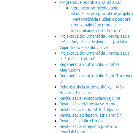
Programové obdobie 2021 až 2027
Verejné pripomienkovanie
Manažérskych produktov projektu
„Personalizácia služieb a podpora
omnikanálového modelu
komunikácie mesta Trenčín“
Projektová dokumentácia „Revitalizácia
pešej zóny: Hviezdoslavova – Jaselská –
Vajanského – Sládkovičova“
Projektová dokumentácia „Revitalizácie
Ul. 1. mája – I. etapa“
Regenerácia vnútrobloku Sihoť za
Magnusom
Regenerácia vnútrobloku Sihoť, Turkovej
ul.
Rekonštrukcia budovy škôlky – MŠ J.
Halašu v Trenčíne
Revitalizácia Hviezdoslavovej ulice
Revitalizácia Námestia sv. Anny
Revitalizácia Parku M. R. Štefánika
Revitalizácia priestoru átria Trenčín
Revitalizácia Ulice 1. mája
Revitalizácia verejného priestoru
Považská ulica