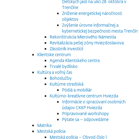
Detských jaslí na ulici 28. októbra v
Trenčíne
Zníženie energetickej náročnosti
objektov
Zvýšenie úrovne informačnej a
kybernetickej bezpečnosti mesta Trenčín
Rekonštrukcia Mierového Námestia
Revitalizácia pešej zóny Hviezdoslavova
Zásobník investícií
Klientske centrum
Agenda Klientskeho centra
Trvalé bydlisko
Kultúra a voľný čas
Bohoslužby
Kultúrne strediská
Pódiá a mobiliár
Kultúrno-kreatívne centrum Hviezda
Informácie o spracúvaní osobných
údajov CKKP Hviezda
Pripravované workshopy
Pýtate sa – odpovedáme
Matrika
Mestská polícia
Mestská polícia – Obvod číslo 1