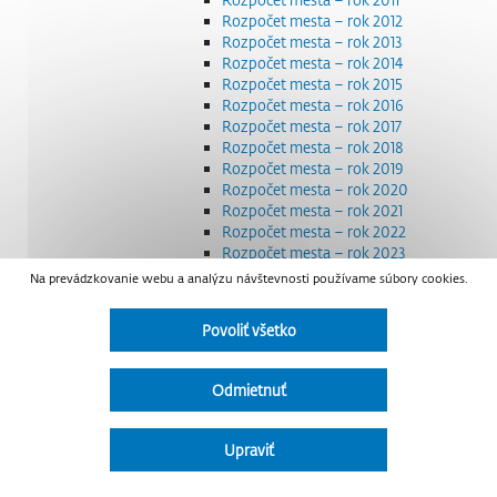
Rozpočet mesta – rok 2012
Rozpočet mesta – rok 2013
Rozpočet mesta – rok 2014
Rozpočet mesta – rok 2015
Rozpočet mesta – rok 2016
Rozpočet mesta – rok 2017
Rozpočet mesta – rok 2018
Rozpočet mesta – rok 2019
Rozpočet mesta – rok 2020
Rozpočet mesta – rok 2021
Rozpočet mesta – rok 2022
Rozpočet mesta – rok 2023
Rozpočet mesta – rok 2024
Na prevádzkovanie webu a analýzu návštevnosti používame súbory cookies.
Rozpočet mesta – rok 2025
Rozpočet mesta – rok 2026
Povoliť všetko
Smernice a dokumenty
Strategické dokumenty
Transparentnosť a výdavky na štátnu reklamu
Odmietnuť
Úradná tabuľa
Všeobecne záväzné nariadenia – VZN
Detail nariadenia
Upraviť
Zoznam daňových dlžníkov
Udržateľný mestský rozvoj