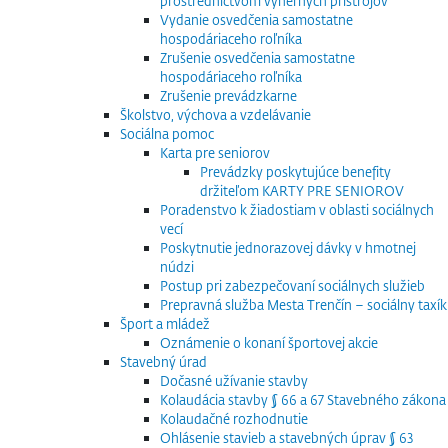
prostredníctvom výherných prístrojov
Vydanie osvedčenia samostatne
hospodáriaceho roľníka
Zrušenie osvedčenia samostatne
hospodáriaceho roľníka
Zrušenie prevádzkarne
Školstvo, výchova a vzdelávanie
Sociálna pomoc
Karta pre seniorov
Prevádzky poskytujúce benefity
držiteľom KARTY PRE SENIOROV
Poradenstvo k žiadostiam v oblasti sociálnych
vecí
Poskytnutie jednorazovej dávky v hmotnej
núdzi
Postup pri zabezpečovaní sociálnych služieb
Prepravná služba Mesta Trenčín – sociálny taxík
Šport a mládež
Oznámenie o konaní športovej akcie
Stavebný úrad
Dočasné užívanie stavby
Kolaudácia stavby § 66 a 67 Stavebného zákona
Kolaudačné rozhodnutie
Ohlásenie stavieb a stavebných úprav § 63