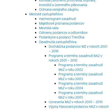
Komisia životného prostredia, dopravy,
investícií a územného plánovania
Ochrana verejného záujmu
Mestské zastupiteľstvo
Harmonogram zasadnutí
Majetkové priznania poslancov
Mestská rada
Odmeny poslancov a odborníkov
Poslankyne a poslanci Trenčína
Zasadnutia zastupiteľstva
Dochádzka poslancov MZ v rokoch 2001
– 2010
Programy a termíny zasadnutí MsZ v
rokoch 2001 – 2010
Programy a termíny zasadnutí
MsZ v roku 2002
Programy a termíny zasadnutí
MsZ v roku 2003
Programy a termíny zasadnutí
MsZ v roku 2004
Programy a termíny zasadnutí
MsZ v roku 2005
Uznesenia MsZ v rokoch 2001 – 2010
Výpisy hlasovaní poslancov MsZ v rokoch