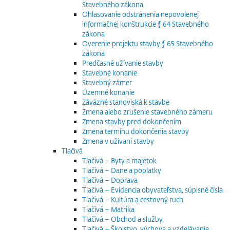
Stavebného zákona
Ohlasovanie odstránenia nepovolenej
informačnej konštrukcie § 64 Stavebného
zákona
Overenie projektu stavby § 65 Stavebného
zákona
Predčasné užívanie stavby
Stavebné konanie
Stavebný zámer
Územné konanie
Záväzné stanoviská k stavbe
Zmena alebo zrušenie stavebného zámeru
Zmena stavby pred dokončením
Zmena termínu dokončenia stavby
Zmena v užívaní stavby
Tlačivá
Tlačivá – Byty a majetok
Tlačivá – Dane a poplatky
Tlačivá – Doprava
Tlačivá – Evidencia obyvateľstva, súpisné čísla
Tlačivá – Kultúra a cestovný ruch
Tlačivá – Matrika
Tlačivá – Obchod a služby
Tlačivá – Školstvo, výchova a vzdelávanie