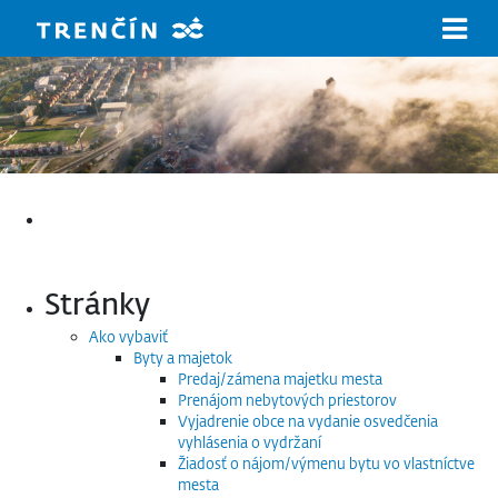
Prejsť na hlavný obsah
Hľadať:
Stránky
Ako vybaviť
Byty a majetok
Predaj/zámena majetku mesta
Prenájom nebytových priestorov
Vyjadrenie obce na vydanie osvedčenia
vyhlásenia o vydržaní
Žiadosť o nájom/výmenu bytu vo vlastníctve
mesta