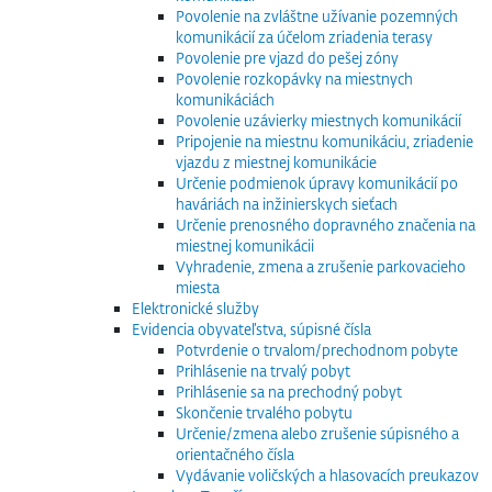
Povolenie na zvláštne užívanie pozemných
komunikácií za účelom zriadenia terasy
Povolenie pre vjazd do pešej zóny
Povolenie rozkopávky na miestnych
komunikáciách
Povolenie uzávierky miestnych komunikácií
Pripojenie na miestnu komunikáciu, zriadenie
vjazdu z miestnej komunikácie
Určenie podmienok úpravy komunikácií po
haváriách na inžinierskych sieťach
Určenie prenosného dopravného značenia na
miestnej komunikácii
Vyhradenie, zmena a zrušenie parkovacieho
miesta
Elektronické služby
Evidencia obyvateľstva, súpisné čísla
Potvrdenie o trvalom/prechodnom pobyte
Prihlásenie na trvalý pobyt
Prihlásenie sa na prechodný pobyt
Skončenie trvalého pobytu
Určenie/zmena alebo zrušenie súpisného a
orientačného čísla
Vydávanie voličských a hlasovacích preukazov