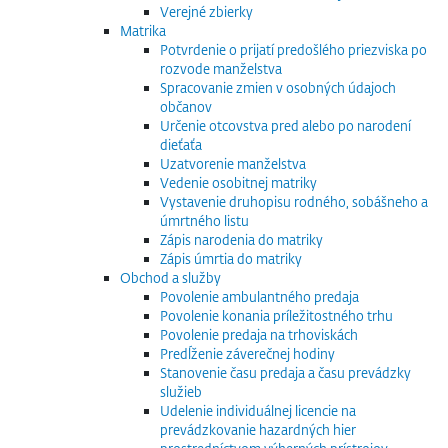
Verejné zbierky
Matrika
Potvrdenie o prijatí predošlého priezviska po
rozvode manželstva
Spracovanie zmien v osobných údajoch
občanov
Určenie otcovstva pred alebo po narodení
dieťaťa
Uzatvorenie manželstva
Vedenie osobitnej matriky
Vystavenie druhopisu rodného, sobášneho a
úmrtného listu
Zápis narodenia do matriky
Zápis úmrtia do matriky
Obchod a služby
Povolenie ambulantného predaja
Povolenie konania príležitostného trhu
Povolenie predaja na trhoviskách
Predĺženie záverečnej hodiny
Stanovenie času predaja a času prevádzky
služieb
Udelenie individuálnej licencie na
prevádzkovanie hazardných hier