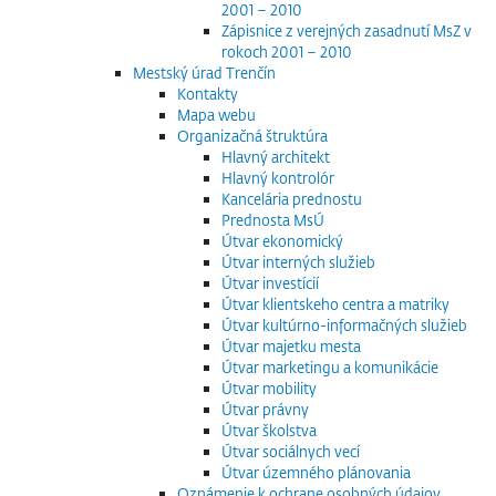
2001 – 2010
Zápisnice z verejných zasadnutí MsZ v
rokoch 2001 – 2010
Mestský úrad Trenčín
Kontakty
Mapa webu
Organizačná štruktúra
Hlavný architekt
Hlavný kontrolór
Kancelária prednostu
Prednosta MsÚ
Útvar ekonomický
Útvar interných služieb
Útvar investícií
Útvar klientskeho centra a matriky
Útvar kultúrno-informačných služieb
Útvar majetku mesta
Útvar marketingu a komunikácie
Útvar mobility
Útvar právny
Útvar školstva
Útvar sociálnych vecí
Útvar územného plánovania
Oznámenie k ochrane osobných údajov