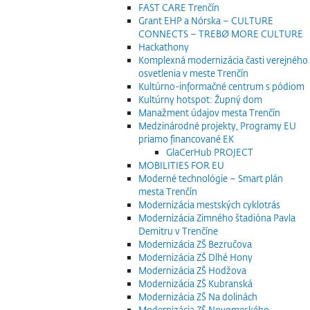
FAST CARE Trenčín
Grant EHP a Nórska – CULTURE
CONNECTS – TREBØ MORE CULTURE
Hackathony
Komplexná modernizácia časti verejného
osvetlenia v meste Trenčín
Kultúrno-informačné centrum s pódiom
Kultúrny hotspot: Župný dom
Manažment údajov mesta Trenčín
Medzinárodné projekty, Programy EU
priamo financované EK
GlaCerHub PROJECT
MOBILITIES FOR EU
Moderné technológie – Smart plán
mesta Trenčín
Modernizácia mestských cyklotrás
Modernizácia Zimného štadióna Pavla
Demitru v Trenčíne
Modernizácia ZŠ Bezručova
Modernizácia ZŠ Dlhé Hony
Modernizácia ZŠ Hodžova
Modernizácia ZŠ Kubranská
Modernizácia ZŠ Na dolinách
Modernizácia ZŠ Novomeského