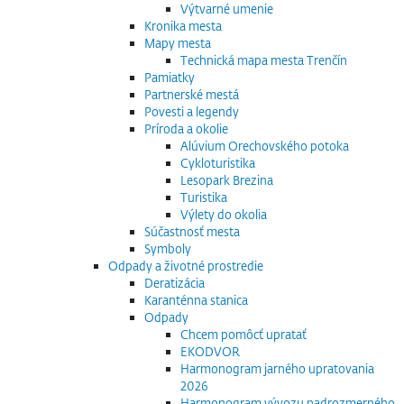
Výtvarné umenie
Kronika mesta
Mapy mesta
Technická mapa mesta Trenčín
Pamiatky
Partnerské mestá
Povesti a legendy
Príroda a okolie
Alúvium Orechovského potoka
Cykloturistika
Lesopark Brezina
Turistika
Výlety do okolia
Súčastnosť mesta
Symboly
Odpady a životné prostredie
Deratizácia
Karanténna stanica
Odpady
Chcem pomôcť upratať
EKODVOR
Harmonogram jarného upratovania
2026
Harmonogram vývozu nadrozmerného