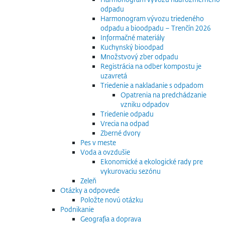
odpadu
Harmonogram vývozu triedeného
odpadu a bioodpadu – Trenčín 2026
Informačné materiály
Kuchynský bioodpad
Množstvový zber odpadu
Registrácia na odber kompostu je
uzavretá
Triedenie a nakladanie s odpadom
Opatrenia na predchádzanie
vzniku odpadov
Triedenie odpadu
Vrecia na odpad
Zberné dvory
Pes v meste
Voda a ovzdušie
Ekonomické a ekologické rady pre
vykurovaciu sezónu
Zeleň
Otázky a odpovede
Položte novú otázku
Podnikanie
Geografia a doprava