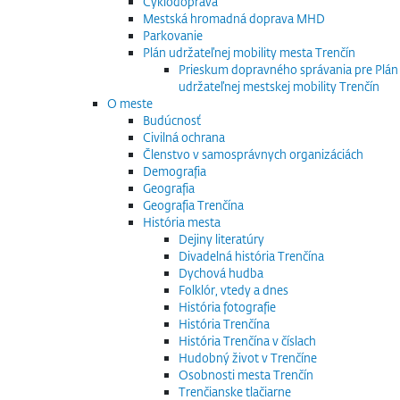
Cyklodoprava
Mestská hromadná doprava MHD
Parkovanie
Plán udržateľnej mobility mesta Trenčín
Prieskum dopravného správania pre Plán
udržateľnej mestskej mobility Trenčín
O meste
Budúcnosť
Civilná ochrana
Členstvo v samosprávnych organizáciách
Demografia
Geografia
Geografia Trenčína
História mesta
Dejiny literatúry
Divadelná história Trenčína
Dychová hudba
Folklór, vtedy a dnes
História fotografie
História Trenčína
História Trenčína v číslach
Hudobný život v Trenčíne
Osobnosti mesta Trenčín
Trenčianske tlačiarne