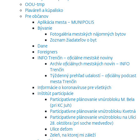
OOU-tmp
Plaváreň a kúpalisko
Pre občanov
Aplikácia mesta – MUNIPOLIS
Bývanie
Fotogaléria mestských nájomných bytov
Zoznam žiadateľov o byt
Dane
Foreigners
INFO Trenčín – oficiálne mestské noviny
Archív oficiálnych mestských novín – INFO
Trenčín
Týždenný prehľad udalostí – oficiálny podcast
mesta Trenčín
Informácie o koronavíruse pre všetkých
Inštitút participácie
Participatívne plánovanie vnúrobloku M. Bela
(pri KC Juh)
Participatívne plánovanie vnútrobloku Kvetná
Participatívne plánovanie vnútrobloku na Ulici
28. októbra (pri soche medveďov)
Ulice deťom
Zeleň, na ktorej mi záleží