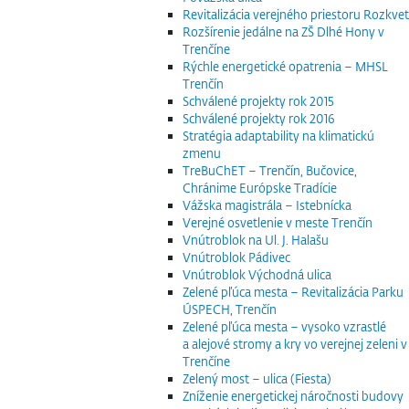
Revitalizácia verejného priestoru Rozkvet
Rozšírenie jedálne na ZŠ Dlhé Hony v
Trenčíne
Rýchle energetické opatrenia – MHSL
Trenčín
Schválené projekty rok 2015
Schválené projekty rok 2016
Stratégia adaptability na klimatickú
zmenu
TreBuChET – Trenčín, Bučovice,
Chránime Európske Tradície
Vážska magistrála – Istebnícka
Verejné osvetlenie v meste Trenčín
Vnútroblok na Ul. J. Halašu
Vnútroblok Pádivec
Vnútroblok Východná ulica
Zelené pľúca mesta – Revitalizácia Parku
ÚSPECH, Trenčín
Zelené pľúca mesta – vysoko vzrastlé
a alejové stromy a kry vo verejnej zeleni v
Trenčíne
Zelený most – ulica (Fiesta)
Zníženie energetickej náročnosti budovy