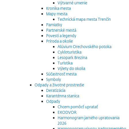
Výtvarné umenie
Kronika mesta
Mapy mesta
Technická mapa mesta Trenčín
Pamiatky
Partnerské mestá
Povesti a legendy
Príroda a okolie
Alúvium Orechovského potoka
Cykloturistika
Lesopark Brezina
Turistika
Výlety do okolia
Súčastnosť mesta
Symboly
Odpady a životné prostredie
Deratizácia
Karanténna stanica
Odpady
Chcem pomôcť upratať
EKODVOR
Harmonogram jarného upratovania
2026
Harmonogram vývozu nadrozmerného