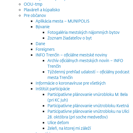
OOU-tmp
Plaváreň a kúpalisko
Pre občanov
Aplikácia mesta – MUNIPOLIS
Bývanie
Fotogaléria mestských nájomných bytov
Zoznam žiadateľov o byt
Dane
Foreigners
INFO Trenčín – oficiálne mestské noviny
Archív oficiálnych mestských novín – INFO
Trenčín
Týždenný prehľad udalostí – oficiálny podcast
mesta Trenčín
Informácie o koronavíruse pre všetkých
Inštitút participácie
Participatívne plánovanie vnúrobloku M. Bela
(pri KC Juh)
Participatívne plánovanie vnútrobloku Kvetná
Participatívne plánovanie vnútrobloku na Ulici
28. októbra (pri soche medveďov)
Ulice deťom
Zeleň, na ktorej mi záleží