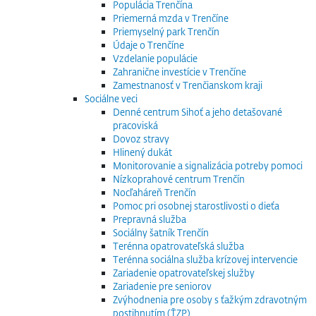
Populácia Trenčína
Priemerná mzda v Trenčíne
Priemyselný park Trenčín
Údaje o Trenčíne
Vzdelanie populácie
Zahranične investície v Trenčíne
Zamestnanosť v Trenčianskom kraji
Sociálne veci
Denné centrum Sihoť a jeho detašované
pracoviská
Dovoz stravy
Hlinený dukát
Monitorovanie a signalizácia potreby pomoci
Nízkoprahové centrum Trenčín
Nocľaháreň Trenčín
Pomoc pri osobnej starostlivosti o dieťa
Prepravná služba
Sociálny šatník Trenčín
Terénna opatrovateľská služba
Terénna sociálna služba krízovej intervencie
Zariadenie opatrovateľskej služby
Zariadenie pre seniorov
Zvýhodnenia pre osoby s ťažkým zdravotným
postihnutím (ŤZP)