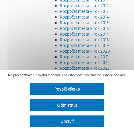
Rozpočet mesta – rok 2012
Rozpočet mesta – rok 2013
Rozpočet mesta – rok 2014
Rozpočet mesta – rok 2015
Rozpočet mesta – rok 2016
Rozpočet mesta – rok 2017
Rozpočet mesta – rok 2018
Rozpočet mesta – rok 2019
Rozpočet mesta – rok 2020
Rozpočet mesta – rok 2021
Rozpočet mesta – rok 2022
Rozpočet mesta – rok 2023
Rozpočet mesta – rok 2024
Na prevádzkovanie webu a analýzu návštevnosti používame súbory cookies.
Rozpočet mesta – rok 2025
Rozpočet mesta – rok 2026
Povoliť všetko
Smernice a dokumenty
Strategické dokumenty
Transparentnosť a výdavky na štátnu reklamu
Odmietnuť
Úradná tabuľa
Všeobecne záväzné nariadenia – VZN
Detail nariadenia
Upraviť
Zoznam daňových dlžníkov
Udržateľný mestský rozvoj