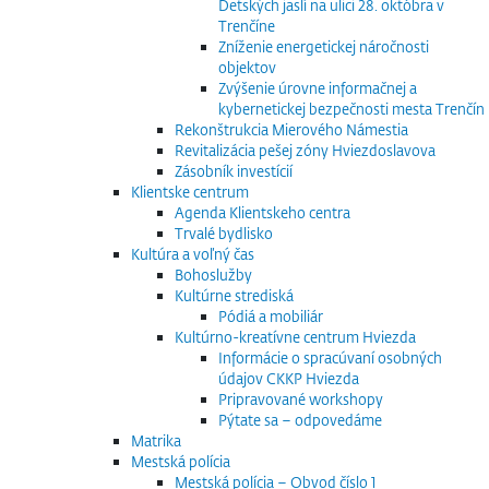
Detských jaslí na ulici 28. októbra v
Trenčíne
Zníženie energetickej náročnosti
objektov
Zvýšenie úrovne informačnej a
kybernetickej bezpečnosti mesta Trenčín
Rekonštrukcia Mierového Námestia
Revitalizácia pešej zóny Hviezdoslavova
Zásobník investícií
Klientske centrum
Agenda Klientskeho centra
Trvalé bydlisko
Kultúra a voľný čas
Bohoslužby
Kultúrne strediská
Pódiá a mobiliár
Kultúrno-kreatívne centrum Hviezda
Informácie o spracúvaní osobných
údajov CKKP Hviezda
Pripravované workshopy
Pýtate sa – odpovedáme
Matrika
Mestská polícia
Mestská polícia – Obvod číslo 1