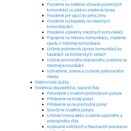
Povolenie na zvláštne užívanie pozemných
komunikácií za účelom zriadenia terasy
Povolenie pre vjazd do pešej zóny
Povolenie rozkopávky na miestnych
komunikáciách
Povolenie uzávierky miestnych komunikácií
Pripojenie na miestnu komunikáciu, zriadenie
vjazdu z miestnej komunikácie
Určenie podmienok úpravy komunikácií po
haváriách na inžinierskych sieťach
Určenie prenosného dopravného značenia na
miestnej komunikácii
Vyhradenie, zmena a zrušenie parkovacieho
miesta
Elektronické služby
Evidencia obyvateľstva, súpisné čísla
Potvrdenie o trvalom/prechodnom pobyte
Prihlásenie na trvalý pobyt
Prihlásenie sa na prechodný pobyt
Skončenie trvalého pobytu
Určenie/zmena alebo zrušenie súpisného a
orientačného čísla
Vydávanie voličských a hlasovacích preukazov