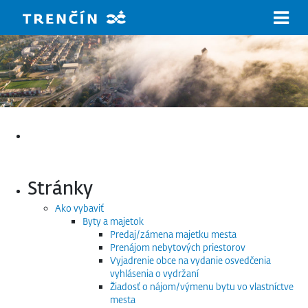
Prejsť na hlavný obsah
Hľadať:
Stránky
Ako vybaviť
Byty a majetok
Predaj/zámena majetku mesta
Prenájom nebytových priestorov
Vyjadrenie obce na vydanie osvedčenia
vyhlásenia o vydržaní
Žiadosť o nájom/výmenu bytu vo vlastníctve
mesta