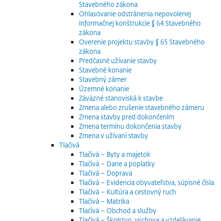
Stavebného zákona
Ohlasovanie odstránenia nepovolenej
informačnej konštrukcie § 64 Stavebného
zákona
Overenie projektu stavby § 65 Stavebného
zákona
Predčasné užívanie stavby
Stavebné konanie
Stavebný zámer
Územné konanie
Záväzné stanoviská k stavbe
Zmena alebo zrušenie stavebného zámeru
Zmena stavby pred dokončením
Zmena termínu dokončenia stavby
Zmena v užívaní stavby
Tlačivá
Tlačivá – Byty a majetok
Tlačivá – Dane a poplatky
Tlačivá – Doprava
Tlačivá – Evidencia obyvateľstva, súpisné čísla
Tlačivá – Kultúra a cestovný ruch
Tlačivá – Matrika
Tlačivá – Obchod a služby
Tlačivá – Školstvo, výchova a vzdelávanie