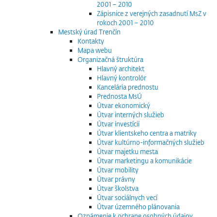
2001 – 2010
Zápisnice z verejných zasadnutí MsZ v
rokoch 2001 – 2010
Mestský úrad Trenčín
Kontakty
Mapa webu
Organizačná štruktúra
Hlavný architekt
Hlavný kontrolór
Kancelária prednostu
Prednosta MsÚ
Útvar ekonomický
Útvar interných služieb
Útvar investícií
Útvar klientskeho centra a matriky
Útvar kultúrno-informačných služieb
Útvar majetku mesta
Útvar marketingu a komunikácie
Útvar mobility
Útvar právny
Útvar školstva
Útvar sociálnych vecí
Útvar územného plánovania
Oznámenie k ochrane osobných údajov