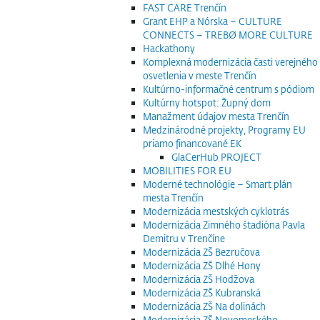
FAST CARE Trenčín
Grant EHP a Nórska – CULTURE
CONNECTS – TREBØ MORE CULTURE
Hackathony
Komplexná modernizácia časti verejného
osvetlenia v meste Trenčín
Kultúrno-informačné centrum s pódiom
Kultúrny hotspot: Župný dom
Manažment údajov mesta Trenčín
Medzinárodné projekty, Programy EU
priamo financované EK
GlaCerHub PROJECT
MOBILITIES FOR EU
Moderné technológie – Smart plán
mesta Trenčín
Modernizácia mestských cyklotrás
Modernizácia Zimného štadióna Pavla
Demitru v Trenčíne
Modernizácia ZŠ Bezručova
Modernizácia ZŠ Dlhé Hony
Modernizácia ZŠ Hodžova
Modernizácia ZŠ Kubranská
Modernizácia ZŠ Na dolinách
Modernizácia ZŠ Novomeského