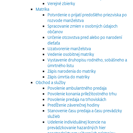
Verejné zbierky
Matrika
Potvrdenie o prijatí predošlého priezviska po
rozvode manželstva
Spracovanie zmien v osobných údajoch
občanov
Určenie otcovstva pred alebo po narodení
dieťaťa
Uzatvorenie manželstva
Vedenie osobitnej matriky
Vystavenie druhopisu rodného, sobášneho a
úmrtného listu
Zápis narodenia do matriky
Zápis úmrtia do matriky
Obchod a služby
Povolenie ambulantného predaja
Povolenie konania príležitostného trhu
Povolenie predaja na trhoviskách
Predĺženie záverečnej hodiny
Stanovenie času predaja a času prevádzky
služieb
Udelenie individuálnej licencie na
prevádzkovanie hazardných hier