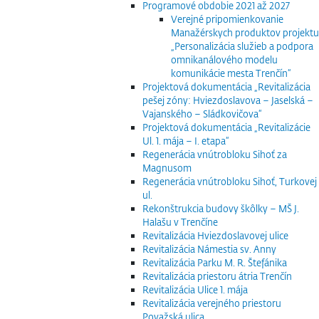
Programové obdobie 2021 až 2027
Verejné pripomienkovanie
Manažérskych produktov projektu
„Personalizácia služieb a podpora
omnikanálového modelu
komunikácie mesta Trenčín“
Projektová dokumentácia „Revitalizácia
pešej zóny: Hviezdoslavova – Jaselská –
Vajanského – Sládkovičova“
Projektová dokumentácia „Revitalizácie
Ul. 1. mája – I. etapa“
Regenerácia vnútrobloku Sihoť za
Magnusom
Regenerácia vnútrobloku Sihoť, Turkovej
ul.
Rekonštrukcia budovy škôlky – MŠ J.
Halašu v Trenčíne
Revitalizácia Hviezdoslavovej ulice
Revitalizácia Námestia sv. Anny
Revitalizácia Parku M. R. Štefánika
Revitalizácia priestoru átria Trenčín
Revitalizácia Ulice 1. mája
Revitalizácia verejného priestoru
Považská ulica