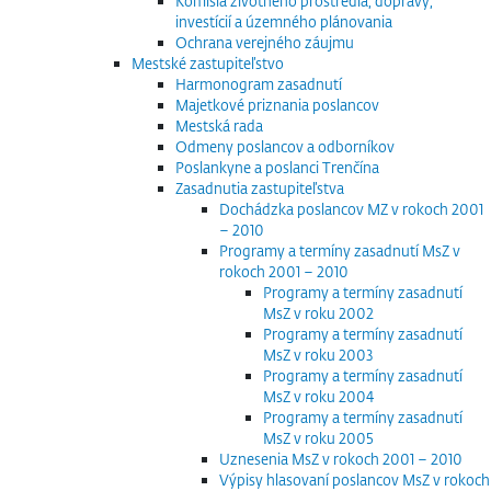
Komisia životného prostredia, dopravy,
investícií a územného plánovania
Ochrana verejného záujmu
Mestské zastupiteľstvo
Harmonogram zasadnutí
Majetkové priznania poslancov
Mestská rada
Odmeny poslancov a odborníkov
Poslankyne a poslanci Trenčína
Zasadnutia zastupiteľstva
Dochádzka poslancov MZ v rokoch 2001
– 2010
Programy a termíny zasadnutí MsZ v
rokoch 2001 – 2010
Programy a termíny zasadnutí
MsZ v roku 2002
Programy a termíny zasadnutí
MsZ v roku 2003
Programy a termíny zasadnutí
MsZ v roku 2004
Programy a termíny zasadnutí
MsZ v roku 2005
Uznesenia MsZ v rokoch 2001 – 2010
Výpisy hlasovaní poslancov MsZ v rokoch