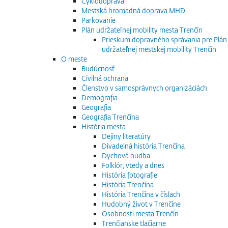
Cyklodoprava
Mestská hromadná doprava MHD
Parkovanie
Plán udržateľnej mobility mesta Trenčín
Prieskum dopravného správania pre Plán
udržateľnej mestskej mobility Trenčín
O meste
Budúcnosť
Civilná ochrana
Členstvo v samosprávnych organizáciách
Demografia
Geografia
Geografia Trenčína
História mesta
Dejiny literatúry
Divadelná história Trenčína
Dychová hudba
Folklór, vtedy a dnes
História fotografie
História Trenčína
História Trenčína v číslach
Hudobný život v Trenčíne
Osobnosti mesta Trenčín
Trenčianske tlačiarne