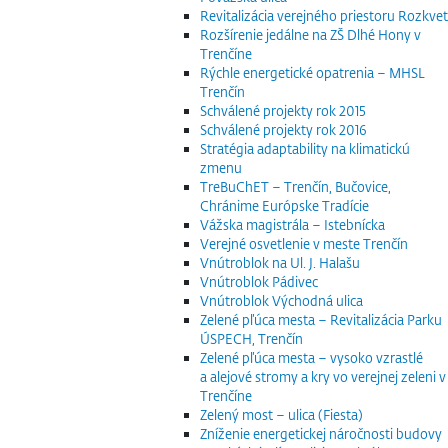
Revitalizácia verejného priestoru Rozkvet
Rozšírenie jedálne na ZŠ Dlhé Hony v
Trenčíne
Rýchle energetické opatrenia – MHSL
Trenčín
Schválené projekty rok 2015
Schválené projekty rok 2016
Stratégia adaptability na klimatickú
zmenu
TreBuChET – Trenčín, Bučovice,
Chránime Európske Tradície
Vážska magistrála – Istebnícka
Verejné osvetlenie v meste Trenčín
Vnútroblok na Ul. J. Halašu
Vnútroblok Pádivec
Vnútroblok Východná ulica
Zelené pľúca mesta – Revitalizácia Parku
ÚSPECH, Trenčín
Zelené pľúca mesta – vysoko vzrastlé
a alejové stromy a kry vo verejnej zeleni v
Trenčíne
Zelený most – ulica (Fiesta)
Zníženie energetickej náročnosti budovy