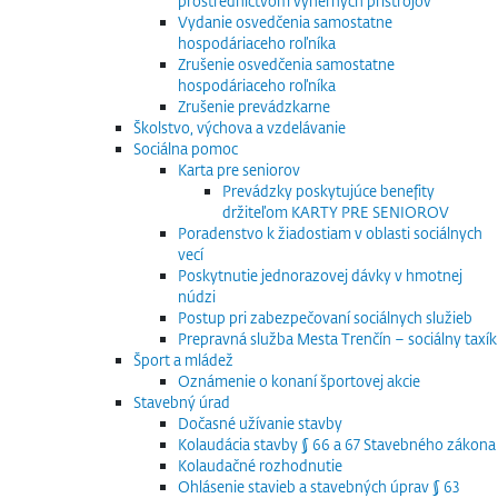
prostredníctvom výherných prístrojov
Vydanie osvedčenia samostatne
hospodáriaceho roľníka
Zrušenie osvedčenia samostatne
hospodáriaceho roľníka
Zrušenie prevádzkarne
Školstvo, výchova a vzdelávanie
Sociálna pomoc
Karta pre seniorov
Prevádzky poskytujúce benefity
držiteľom KARTY PRE SENIOROV
Poradenstvo k žiadostiam v oblasti sociálnych
vecí
Poskytnutie jednorazovej dávky v hmotnej
núdzi
Postup pri zabezpečovaní sociálnych služieb
Prepravná služba Mesta Trenčín – sociálny taxík
Šport a mládež
Oznámenie o konaní športovej akcie
Stavebný úrad
Dočasné užívanie stavby
Kolaudácia stavby § 66 a 67 Stavebného zákona
Kolaudačné rozhodnutie
Ohlásenie stavieb a stavebných úprav § 63