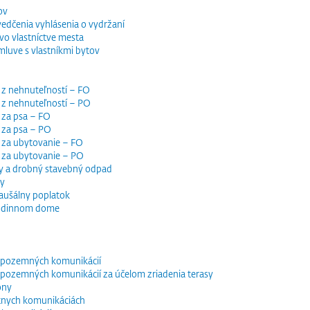
ov
vedčenia vyhlásenia o vydržaní
o vlastníctve mesta
luve s vlastníkmi bytov
 z nehnuteľností – FO
 z nehnuteľností – PO
 za psa – FO
 za psa – PO
 za ubytovanie – FO
i za ubytovanie – PO
y a drobný stavebný odpad
dy
paušálny poplatok
 rodinnom dome
e pozemných komunikácií
e pozemných komunikácií za účelom zriadenia terasy
óny
tnych komunikáciách