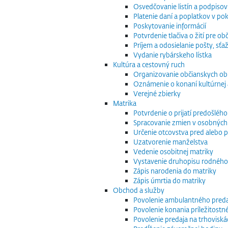
Osvedčovanie listín a podpisov
Platenie daní a poplatkov v po
Poskytovanie informácií
Potvrdenie tlačiva o žití pre 
Príjem a odosielanie pošty, sťaž
Vydanie rybárskeho lístka
Kultúra a cestovný ruch
Organizovanie občianskych o
Oznámenie o konaní kultúrnej 
Verejné zbierky
Matrika
Potvrdenie o prijatí predošléh
Spracovanie zmien v osobných
Určenie otcovstva pred alebo p
Uzatvorenie manželstva
Vedenie osobitnej matriky
Vystavenie druhopisu rodného
Zápis narodenia do matriky
Zápis úmrtia do matriky
Obchod a služby
Povolenie ambulantného preda
Povolenie konania príležitostn
Povolenie predaja na trhoviská