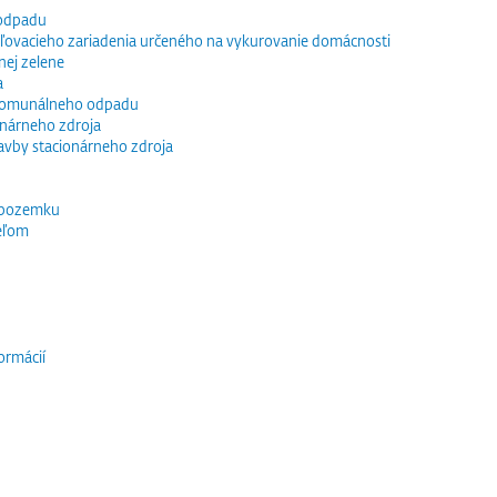
 odpadu
vacieho zariadenia určeného na vykurovanie domácnosti
nej zelene
a
 komunálneho odpadu
ionárneho zdroja
tavby stacionárneho zdroja
 pozemku
eľom
ormácií