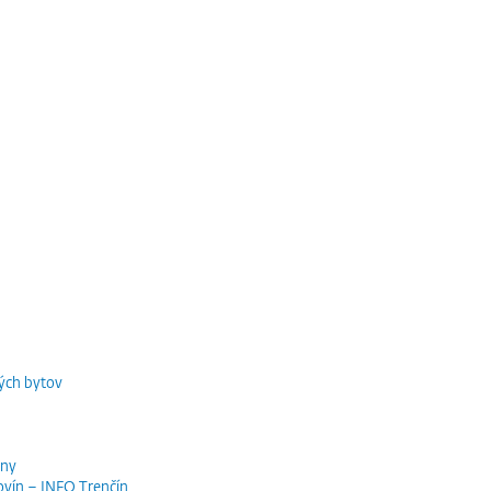
ých bytov
iny
ovín – INFO Trenčín