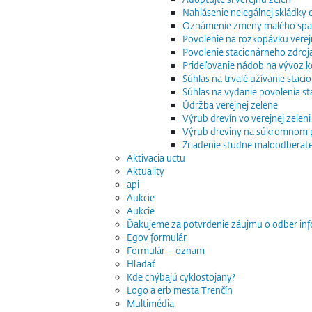
Nahlásenie nelegálnej skládky
Oznámenie zmeny malého spaľo
Povolenie na rozkopávku verej
Povolenie stacionárneho zdroj
Prideľovanie nádob na vývoz
Súhlas na trvalé užívanie stac
Súhlas na vydanie povolenia s
Údržba verejnej zelene
Výrub drevín vo verejnej zeleni
Výrub dreviny na súkromnom
Zriadenie studne maloodberat
Aktivacia uctu
Aktuality
api
Aukcie
Aukcie
Ďakujeme za potvrdenie záujmu o odber inf
Egov formulár
Formulár – oznam
Hľadať
Kde chýbajú cyklostojany?
Logo a erb mesta Trenčín
Multimédia