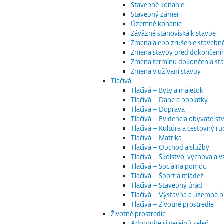
Stavebné konanie
Stavebný zámer
Územné konanie
Záväzné stanoviská k stavbe
Zmena alebo zrušenie staveb
Zmena stavby pred dokončen
Zmena termínu dokončenia st
Zmena v užívaní stavby
Tlačivá
Tlačivá – Byty a majetok
Tlačivá – Dane a poplatky
Tlačivá – Doprava
Tlačivá – Evidencia obyvateľstv
Tlačivá – Kultúra a cestovný ru
Tlačivá – Matrika
Tlačivá – Obchod a služby
Tlačivá – Školstvo, výchova a 
Tlačivá – Sociálna pomoc
Tlačivá – Šport a mládež
Tlačivá – Stavebný úrad
Tlačivá – Výstavba a územné p
Tlačivá – Životné prostredie
Životné prostredie
Adoptujte si verejnú zeleň