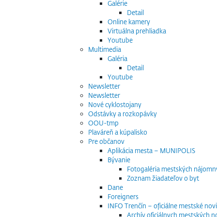
Galérie
Detail
Online kamery
Virtuálna prehliadka
Youtube
Multimedia
Galéria
Detail
Youtube
Newsletter
Newsletter
Nové cyklostojany
Odstávky a rozkopávky
OOU-tmp
Plaváreň a kúpalisko
Pre občanov
Aplikácia mesta – MUNIPOLIS
Bývanie
Fotogaléria mestských nájomn
Zoznam žiadateľov o byt
Dane
Foreigners
INFO Trenčín – oficiálne mestské nov
Archív oficiálnych mestských n