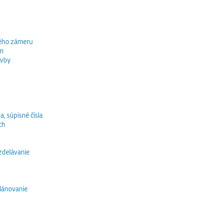
ného zámeru
ím
avby
a, súpisné čísla
ch
vzdelávanie
lánovanie