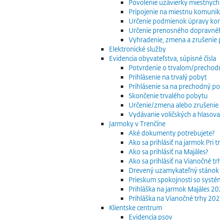
Povolenie uzávierky miestnych
Pripojenie na miestnu komuniká
Určenie podmienok úpravy komu
Určenie prenosného dopravnéh
Vyhradenie, zmena a zrušenie 
Elektronické služby
Evidencia obyvateľstva, súpisné čísla
Potvrdenie o trvalom/precho
Prihlásenie na trvalý pobyt
Prihlásenie sa na prechodný p
Skončenie trvalého pobytu
Určenie/zmena alebo zrušenie 
Vydávanie voličských a hlasov
Jarmoky v Trenčíne
Aké dokumenty potrebujete?
Ako sa prihlásiť na jarmok Pri 
Ako sa prihlásiť na Majáles?
Ako sa prihlásiť na Vianočné t
Drevený uzamykateľný stánok
Prieskum spokojnosti so systé
Prihláška na jarmok Majáles 2
Prihláška na Vianočné trhy 20
Klientske centrum
Evidencia psov