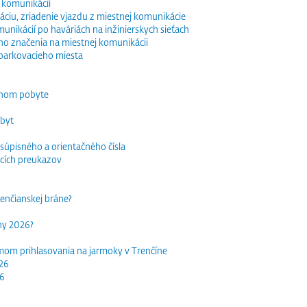
 komunikácií
ciu, zriadenie vjazdu z miestnej komunikácie
nikácií po haváriách na inžinierskych sieťach
o značenia na miestnej komunikácii
parkovacieho miesta
dnom pobyte
obyt
súpisného a orientačného čísla
acích preukazov
trenčianskej bráne?
rhy 2026?
mom prihlasovania na jarmoky v Trenčíne
026
26