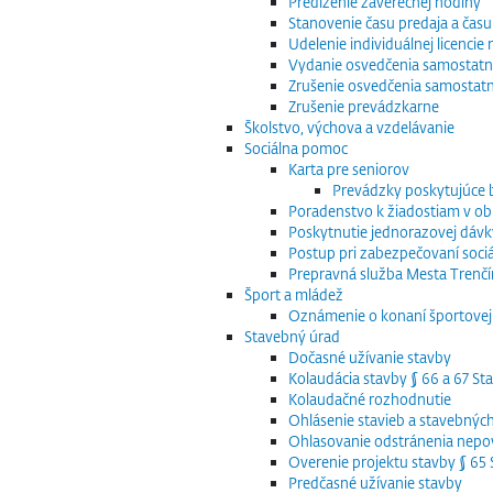
Predĺženie záverečnej hodiny
Stanovenie času predaja a času
Udelenie individuálnej licenci
Vydanie osvedčenia samostatn
Zrušenie osvedčenia samostat
Zrušenie prevádzkarne
Školstvo, výchova a vzdelávanie
Sociálna pomoc
Karta pre seniorov
Prevádzky poskytujúce
Poradenstvo k žiadostiam v obla
Poskytnutie jednorazovej dávk
Postup pri zabezpečovaní sociá
Prepravná služba Mesta Trenčín
Šport a mládež
Oznámenie o konaní športovej 
Stavebný úrad
Dočasné užívanie stavby
Kolaudácia stavby § 66 a 67 S
Kolaudačné rozhodnutie
Ohlásenie stavieb a stavebnýc
Ohlasovanie odstránenia nepov
Overenie projektu stavby § 6
Predčasné užívanie stavby