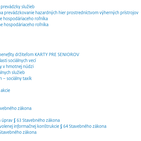
 prevádzky služieb
e na prevádzkovanie hazardných hier prostredníctvom výherných prístrojov
e hospodáriaceho roľníka
ne hospodáriaceho roľníka
 benefity držiteľom KARTY PRE SENIOROV
sti sociálnych vecí
y v hmotnej núdzi
lnych služieb
 – sociálny taxík
akcie
tavebného zákona
h úprav § 63 Stavebného zákona
olenej informačnej konštrukcie § 64 Stavebného zákona
5 Stavebného zákona