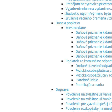
Prenájom nebytových priestor
Vyjadrenie obce na vydanie os
Žiadosť o nájom/výmenu bytu v
Zrušenie vecného bremena v zm
Dane a poplatky
Miestne dane
Daňové priznanie k dani
Daňové priznanie k dani
Daňové priznanie k dani
Daňové priznanie k dani
Daňové priznanie k dani
Daňové priznanie k dan
Poplatok za komunálne odpad
Drobné stavebné odpa
Fyzická osoba platiaca 
Fyzická osoba žijúca v
Platobné údaje
Podnikajúca osoba
Doprava
Povolenie na zvláštne užívani
Povolenie na zvláštne užívani
Povolenie pre vjazd do pešej z
Povolenie rozkopávky na mies