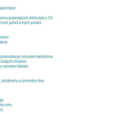
kladni MsÚ
občanov poberajúcich dôchodok z ČR
ností, petícií a iných podaní
bradov
akcie
o priezviska po rozvode manželstva
 údajoch občanov
o narodení dieťaťa
, sobášneho a úmrtného listu
ja
ého trhu
ch