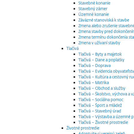
Stavebné konanie
Stavebný zámer
Územné konanie
Záväzné stanoviská k stavbe
Zmena alebo zrušenie staveb
Zmena stavby pred dokončen
Zmena termínu dokončenia st
Zmena v užívaní stavby
Tlačivá
Tlačivá – Byty a majetok
Tlačivá – Dane a poplatky
Tlačivá – Doprava
Tlačivá – Evidencia obyvateľstv
Tlačivá – Kultúra a cestovný ru
Tlačivá – Matrika
Tlačivá – Obchod a služby
Tlačivá – Školstvo, výchova a 
Tlačivá – Sociálna pomoc
Tlačivá – Šport a mládež
Tlačivá – Stavebný úrad
Tlačivá – Výstavba a územné p
Tlačivá – Životné prostredie
Životné prostredie
Adoptujte si verejnú zeleň