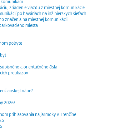
 komunikácií
ciu, zriadenie vjazdu z miestnej komunikácie
nikácií po haváriách na inžinierskych sieťach
o značenia na miestnej komunikácii
parkovacieho miesta
dnom pobyte
obyt
súpisného a orientačného čísla
acích preukazov
trenčianskej bráne?
rhy 2026?
mom prihlasovania na jarmoky v Trenčíne
026
26