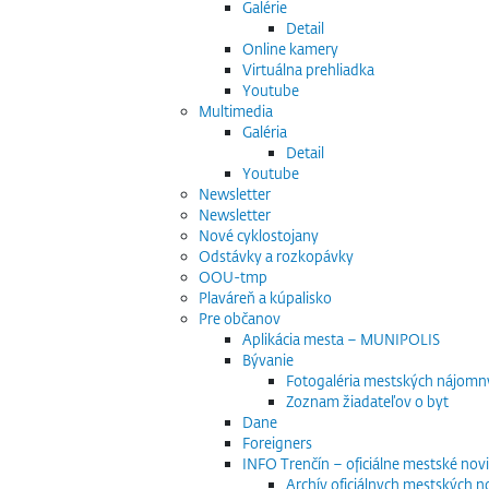
Galérie
Detail
Online kamery
Virtuálna prehliadka
Youtube
Multimedia
Galéria
Detail
Youtube
Newsletter
Newsletter
Nové cyklostojany
Odstávky a rozkopávky
OOU-tmp
Plaváreň a kúpalisko
Pre občanov
Aplikácia mesta – MUNIPOLIS
Bývanie
Fotogaléria mestských nájomn
Zoznam žiadateľov o byt
Dane
Foreigners
INFO Trenčín – oficiálne mestské nov
Archív oficiálnych mestských n