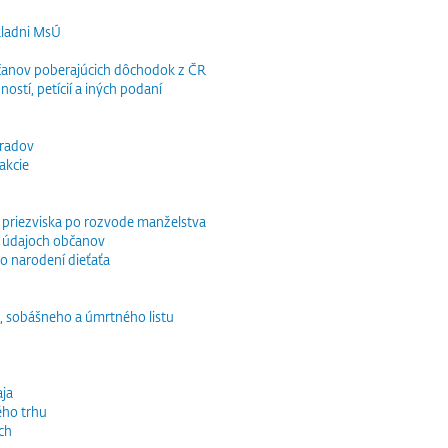
kladni MsÚ
občanov poberajúcich dôchodok z ČR
ností, petícií a iných podaní
bradov
akcie
o priezviska po rozvode manželstva
 údajoch občanov
o narodení dieťaťa
, sobášneho a úmrtného listu
ja
ého trhu
ch