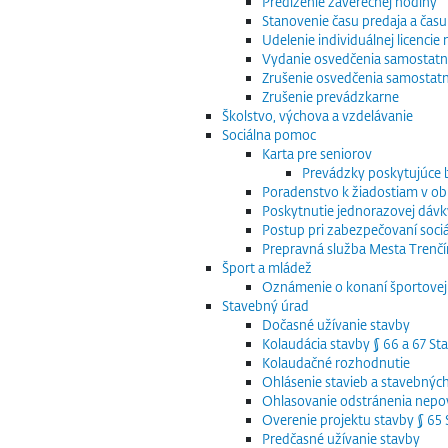
Predĺženie záverečnej hodiny
Stanovenie času predaja a času
Udelenie individuálnej licenci
Vydanie osvedčenia samostatn
Zrušenie osvedčenia samostat
Zrušenie prevádzkarne
Školstvo, výchova a vzdelávanie
Sociálna pomoc
Karta pre seniorov
Prevádzky poskytujúce
Poradenstvo k žiadostiam v obla
Poskytnutie jednorazovej dávk
Postup pri zabezpečovaní sociá
Prepravná služba Mesta Trenčín
Šport a mládež
Oznámenie o konaní športovej 
Stavebný úrad
Dočasné užívanie stavby
Kolaudácia stavby § 66 a 67 S
Kolaudačné rozhodnutie
Ohlásenie stavieb a stavebnýc
Ohlasovanie odstránenia nepov
Overenie projektu stavby § 6
Predčasné užívanie stavby