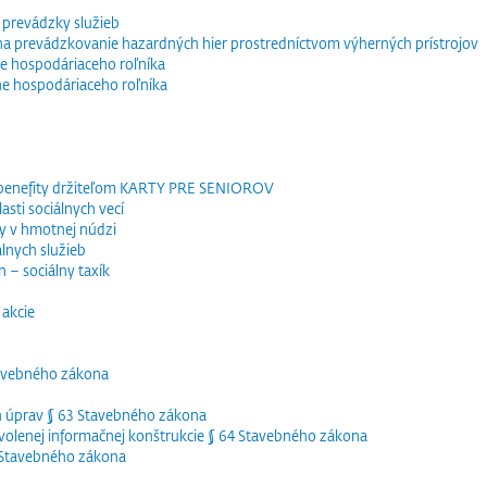
 prevádzky služieb
e na prevádzkovanie hazardných hier prostredníctvom výherných prístrojov
e hospodáriaceho roľníka
ne hospodáriaceho roľníka
 benefity držiteľom KARTY PRE SENIOROV
sti sociálnych vecí
y v hmotnej núdzi
lnych služieb
 – sociálny taxík
akcie
tavebného zákona
h úprav § 63 Stavebného zákona
olenej informačnej konštrukcie § 64 Stavebného zákona
5 Stavebného zákona