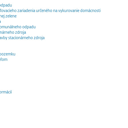
 odpadu
vacieho zariadenia určeného na vykurovanie domácnosti
nej zelene
a
 komunálneho odpadu
ionárneho zdroja
tavby stacionárneho zdroja
 pozemku
eľom
ormácií