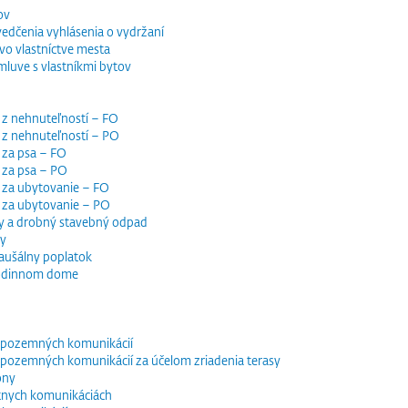
ov
vedčenia vyhlásenia o vydržaní
o vlastníctve mesta
luve s vlastníkmi bytov
 z nehnuteľností – FO
 z nehnuteľností – PO
 za psa – FO
 za psa – PO
 za ubytovanie – FO
i za ubytovanie – PO
y a drobný stavebný odpad
dy
paušálny poplatok
 rodinnom dome
e pozemných komunikácií
e pozemných komunikácií za účelom zriadenia terasy
óny
tnych komunikáciách