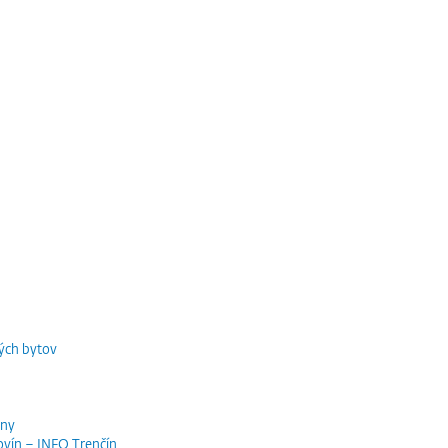
ých bytov
iny
ovín – INFO Trenčín