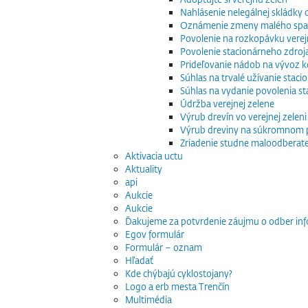
Nahlásenie nelegálnej skládky
Oznámenie zmeny malého spaľo
Povolenie na rozkopávku verej
Povolenie stacionárneho zdroj
Prideľovanie nádob na vývoz
Súhlas na trvalé užívanie stac
Súhlas na vydanie povolenia s
Údržba verejnej zelene
Výrub drevín vo verejnej zeleni
Výrub dreviny na súkromnom
Zriadenie studne maloodberat
Aktivacia uctu
Aktuality
api
Aukcie
Aukcie
Ďakujeme za potvrdenie záujmu o odber inf
Egov formulár
Formulár – oznam
Hľadať
Kde chýbajú cyklostojany?
Logo a erb mesta Trenčín
Multimédia