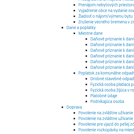
Prenájom nebytových priestor
Vyjadrenie obce na vydanie os
Žiadosť o nájom/výmenu bytu v
Zrušenie vecného bremena v zm
Dane a poplatky
Miestne dane
Daňové priznanie k dani
Daňové priznanie k dani
Daňové priznanie k dani
Daňové priznanie k dani
Daňové priznanie k dani
Daňové priznanie k dan
Poplatok za komunálne odpad
Drobné stavebné odpa
Fyzická osoba platiaca 
Fyzická osoba žijúca v
Platobné údaje
Podnikajúca osoba
Doprava
Povolenie na zvláštne užívani
Povolenie na zvláštne užívani
Povolenie pre vjazd do pešej z
Povolenie rozkopávky na mies