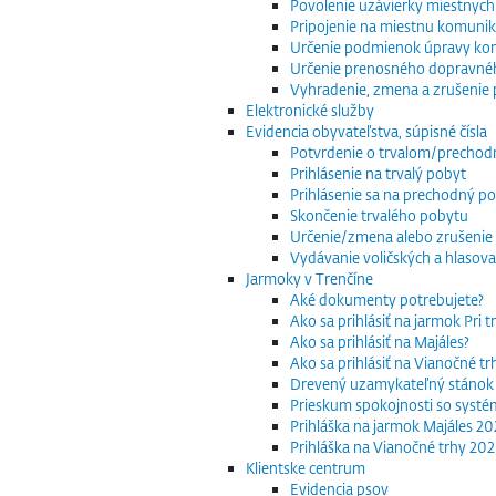
Povolenie uzávierky miestnych
Pripojenie na miestnu komuniká
Určenie podmienok úpravy komu
Určenie prenosného dopravnéh
Vyhradenie, zmena a zrušenie 
Elektronické služby
Evidencia obyvateľstva, súpisné čísla
Potvrdenie o trvalom/precho
Prihlásenie na trvalý pobyt
Prihlásenie sa na prechodný p
Skončenie trvalého pobytu
Určenie/zmena alebo zrušenie 
Vydávanie voličských a hlasov
Jarmoky v Trenčíne
Aké dokumenty potrebujete?
Ako sa prihlásiť na jarmok Pri 
Ako sa prihlásiť na Majáles?
Ako sa prihlásiť na Vianočné t
Drevený uzamykateľný stánok
Prieskum spokojnosti so systé
Prihláška na jarmok Majáles 2
Prihláška na Vianočné trhy 20
Klientske centrum
Evidencia psov