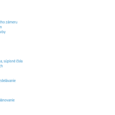
ného zámeru
ím
avby
a, súpisné čísla
ch
vzdelávanie
lánovanie