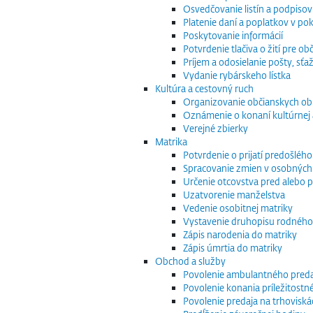
Osvedčovanie listín a podpisov
Platenie daní a poplatkov v po
Poskytovanie informácií
Potvrdenie tlačiva o žití pre 
Príjem a odosielanie pošty, sťaž
Vydanie rybárskeho lístka
Kultúra a cestovný ruch
Organizovanie občianskych o
Oznámenie o konaní kultúrnej 
Verejné zbierky
Matrika
Potvrdenie o prijatí predošléh
Spracovanie zmien v osobných
Určenie otcovstva pred alebo p
Uzatvorenie manželstva
Vedenie osobitnej matriky
Vystavenie druhopisu rodného
Zápis narodenia do matriky
Zápis úmrtia do matriky
Obchod a služby
Povolenie ambulantného preda
Povolenie konania príležitostn
Povolenie predaja na trhoviská