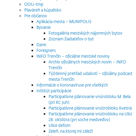
OOU-tmp
Plaváreň a kúpalisko
Pre občanov
Aplikácia mesta – MUNIPOLIS
Bývanie
Fotogaléria mestských nájomných bytov
Zoznam žiadateľov o byt
Dane
Foreigners
INFO Trenčín – oficiálne mestské noviny
Archív oficiálnych mestských novín – INFO
Trenčín
Týždenný prehľad udalostí – oficiálny podcast
mesta Trenčín
Informácie o koronavíruse pre všetkých
Inštitút participácie
Participatívne plánovanie vnúrobloku M. Bela
(pri KC Juh)
Participatívne plánovanie vnútrobloku Kvetná
Participatívne plánovanie vnútrobloku na Ulici
28. októbra (pri soche medveďov)
Ulice deťom
Zeleň, na ktorej mi záleží