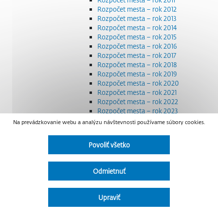
Rozpočet mesta – rok 2012
Rozpočet mesta – rok 2013
Rozpočet mesta – rok 2014
Rozpočet mesta – rok 2015
Rozpočet mesta – rok 2016
Rozpočet mesta – rok 2017
Rozpočet mesta – rok 2018
Rozpočet mesta – rok 2019
Rozpočet mesta – rok 2020
Rozpočet mesta – rok 2021
Rozpočet mesta – rok 2022
Rozpočet mesta – rok 2023
Rozpočet mesta – rok 2024
Na prevádzkovanie webu a analýzu návštevnosti používame súbory cookies.
Rozpočet mesta – rok 2025
Rozpočet mesta – rok 2026
Povoliť všetko
Smernice a dokumenty
Strategické dokumenty
Transparentnosť a výdavky na štátnu reklamu
Odmietnuť
Úradná tabuľa
Všeobecne záväzné nariadenia – VZN
Detail nariadenia
Upraviť
Zoznam daňových dlžníkov
Udržateľný mestský rozvoj