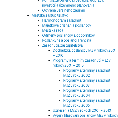
Komisia životného prostredia, dopravy,
investícií a územného plánovania
Ochrana verejného záujmu
Mestské zastupiteľstvo
Harmonogram zasadnutí
Majetkové priznania poslancov
Mestská rada
Odmeny poslancov a odborníkov
Poslankyne a poslanci Trenčína
Zasadnutia zastupiteľstva
Dochádzka poslancov MZ v rokoch 2001
– 2010
Programy a termíny zasadnutí MsZ v
rokoch 2001 – 2010
Programy a termíny zasadnutí
MsZ v roku 2002
Programy a termíny zasadnutí
MsZ v roku 2003
Programy a termíny zasadnutí
MsZ v roku 2004
Programy a termíny zasadnutí
MsZ v roku 2005
Uznesenia MsZ v rokoch 2001 – 2010
Výpisy hlasovaní poslancov MsZ v rokoch