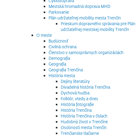
Cyklodoprava
Mestská hromadná doprava MHD
Parkovanie
Plán udržateľnej mobility mesta Trenčín
Prieskum dopravného správania pre Plán
udržateľnej mestskej mobility Trenčín
O meste
Budúcnosť
Civilná ochrana
Členstvo v samosprávnych organizáciách
Demografia
Geografia
Geografia Trenčína
História mesta
Dejiny literatúry
Divadelná história Trenčína
Dychová hudba
Folklór, vtedy a dnes
História fotografie
História Trenčína
História Trenčína v číslach
Hudobný život v Trenčíne
Osobnosti mesta Trenčín
Trenčianske tlačiarne