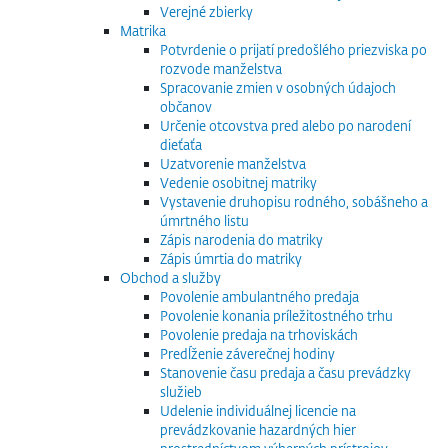
Verejné zbierky
Matrika
Potvrdenie o prijatí predošlého priezviska po
rozvode manželstva
Spracovanie zmien v osobných údajoch
občanov
Určenie otcovstva pred alebo po narodení
dieťaťa
Uzatvorenie manželstva
Vedenie osobitnej matriky
Vystavenie druhopisu rodného, sobášneho a
úmrtného listu
Zápis narodenia do matriky
Zápis úmrtia do matriky
Obchod a služby
Povolenie ambulantného predaja
Povolenie konania príležitostného trhu
Povolenie predaja na trhoviskách
Predĺženie záverečnej hodiny
Stanovenie času predaja a času prevádzky
služieb
Udelenie individuálnej licencie na
prevádzkovanie hazardných hier