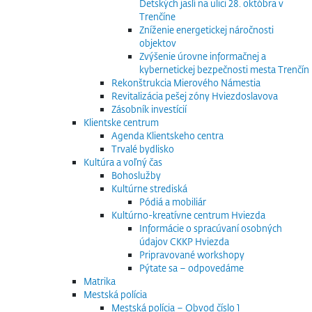
Detských jaslí na ulici 28. októbra v
Trenčíne
Zníženie energetickej náročnosti
objektov
Zvýšenie úrovne informačnej a
kybernetickej bezpečnosti mesta Trenčín
Rekonštrukcia Mierového Námestia
Revitalizácia pešej zóny Hviezdoslavova
Zásobník investícií
Klientske centrum
Agenda Klientskeho centra
Trvalé bydlisko
Kultúra a voľný čas
Bohoslužby
Kultúrne strediská
Pódiá a mobiliár
Kultúrno-kreatívne centrum Hviezda
Informácie o spracúvaní osobných
údajov CKKP Hviezda
Pripravované workshopy
Pýtate sa – odpovedáme
Matrika
Mestská polícia
Mestská polícia – Obvod číslo 1