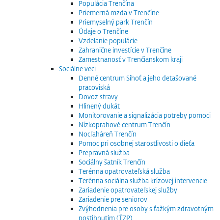
Populácia Trenčína
Priemerná mzda v Trenčíne
Priemyselný park Trenčín
Údaje o Trenčíne
Vzdelanie populácie
Zahranične investície v Trenčíne
Zamestnanosť v Trenčianskom kraji
Sociálne veci
Denné centrum Sihoť a jeho detašované
pracoviská
Dovoz stravy
Hlinený dukát
Monitorovanie a signalizácia potreby pomoci
Nízkoprahové centrum Trenčín
Nocľaháreň Trenčín
Pomoc pri osobnej starostlivosti o dieťa
Prepravná služba
Sociálny šatník Trenčín
Terénna opatrovateľská služba
Terénna sociálna služba krízovej intervencie
Zariadenie opatrovateľskej služby
Zariadenie pre seniorov
Zvýhodnenia pre osoby s ťažkým zdravotným
postihnutím (ŤZP)