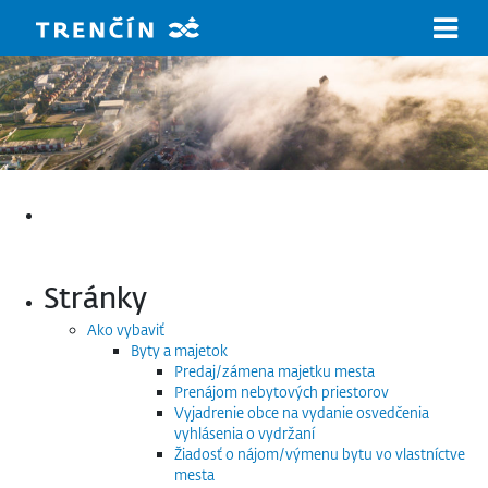
Prejsť na hlavný obsah
Hľadať:
Stránky
Ako vybaviť
Byty a majetok
Predaj/zámena majetku mesta
Prenájom nebytových priestorov
Vyjadrenie obce na vydanie osvedčenia
vyhlásenia o vydržaní
Žiadosť o nájom/výmenu bytu vo vlastníctve
mesta