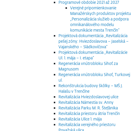
Programové obdobie 2021 až 2027
Verejné pripomienkovanie
Manažérskych produktov projektu
„Personalizácia služieb a podpora
omnikanálového modelu
komunikácie mesta Trenčín“
Projektová dokumentácia „Revitalizácia
pešej zóny: Hviezdoslavova – Jaselská –
Vajanského – Sládkovičova“
Projektová dokumentácia „Revitalizácie
Ul. 1. mája – I. etapa“
Regenerácia vnútrobloku Sihoť za
Magnusom
Regenerácia vnútrobloku Sihoť, Turkovej
ul.
Rekonštrukcia budovy škôlky – MŠ J.
Halašu v Trenčíne
Revitalizácia Hviezdoslavovej ulice
Revitalizácia Námestia sv. Anny
Revitalizácia Parku M. R. Štefánika
Revitalizácia priestoru átria Trenčín
Revitalizácia Ulice 1. mája
Revitalizácia verejného priestoru
Považská ulica