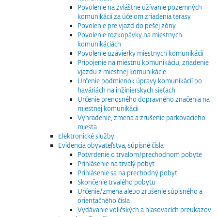
Povolenie na zvláštne užívanie pozemných
komunikácií za účelom zriadenia terasy
Povolenie pre vjazd do pešej zóny
Povolenie rozkopávky na miestnych
komunikáciách
Povolenie uzávierky miestnych komunikácií
Pripojenie na miestnu komunikáciu, zriadenie
vjazdu z miestnej komunikácie
Určenie podmienok úpravy komunikácií po
haváriách na inžinierskych sieťach
Určenie prenosného dopravného značenia na
miestnej komunikácii
Vyhradenie, zmena a zrušenie parkovacieho
miesta
Elektronické služby
Evidencia obyvateľstva, súpisné čísla
Potvrdenie o trvalom/prechodnom pobyte
Prihlásenie na trvalý pobyt
Prihlásenie sa na prechodný pobyt
Skončenie trvalého pobytu
Určenie/zmena alebo zrušenie súpisného a
orientačného čísla
Vydávanie voličských a hlasovacích preukazov