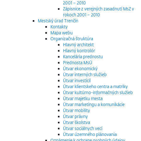
2001 – 2010
Zápisnice z verejných zasadnutí MsZ v
rokoch 2001 – 2010
Mestský úrad Trenčín
Kontakty
Mapa webu
Organizačná štruktúra
Hlavný architekt
Hlavný kontrolór
Kancelária prednostu
Prednosta MsÚ
Útvar ekonomický
Útvar interných služieb
Útvar investícií
Útvar klientskeho centra a matriky
Útvar kultúrno-informačných služieb
Útvar majetku mesta
Útvar marketingu a komunikácie
Útvar mobility
Útvar právny
Útvar školstva
Útvar sociálnych vecí
Útvar územného plánovania
Oznámenie k ochrane osobných údajov