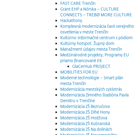
FAST CARE Trenčín
Grant EHP a Nórska – CULTURE
CONNECTS – TREBØ MORE CULTURE
Hackathony
Komplexná modernizácia časti verejného
osvetlenia v meste Trenčín
Kultúrno-informačné centrum s pódiom
Kultúrny hotspot: Župný dom
Manažment údajov mesta Trenčín
Medzinárodné projekty, Programy EU
priamo financované EK
GlaCerHub PROJECT
MOBILITIES FOR EU
Moderné technológie – Smart plán
mesta Trenčín
Modernizácia mestských cyklotrás
Modernizácia Zimného štadióna Pavla
Demitru v Trenčíne
Modernizácia ZŠ Bezručova
Modernizácia ZŠ Dlhé Hony
Modernizácia ZŠ Hodžova
Modernizácia ZŠ Kubranská
Modernizácia ZŠ Na dolinách
Modernizácia ZŠ Novomeského