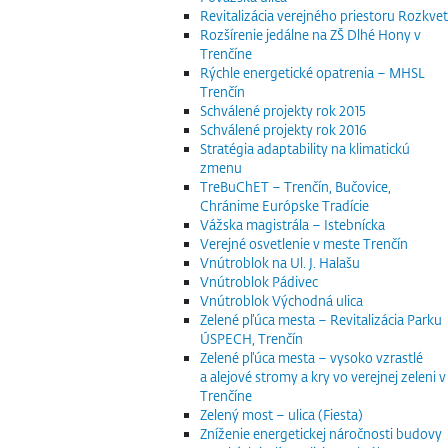
Revitalizácia verejného priestoru Rozkvet
Rozšírenie jedálne na ZŠ Dlhé Hony v
Trenčíne
Rýchle energetické opatrenia – MHSL
Trenčín
Schválené projekty rok 2015
Schválené projekty rok 2016
Stratégia adaptability na klimatickú
zmenu
TreBuChET – Trenčín, Bučovice,
Chránime Európske Tradície
Vážska magistrála – Istebnícka
Verejné osvetlenie v meste Trenčín
Vnútroblok na Ul. J. Halašu
Vnútroblok Pádivec
Vnútroblok Východná ulica
Zelené pľúca mesta – Revitalizácia Parku
ÚSPECH, Trenčín
Zelené pľúca mesta – vysoko vzrastlé
a alejové stromy a kry vo verejnej zeleni v
Trenčíne
Zelený most – ulica (Fiesta)
Zníženie energetickej náročnosti budovy