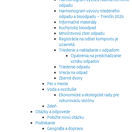
odpadu
Harmonogram vývozu triedeného
odpadu a bioodpadu – Trenčín 2026
Informačné materiály
Kuchynský bioodpad
Množstvový zber odpadu
Registrácia na odber kompostu je
uzavretá
Triedenie a nakladanie s odpadom
Opatrenia na predchádzanie
vzniku odpadov
Triedenie odpadu
Vrecia na odpad
Zberné dvory
Pes v meste
Voda a ovzdušie
Ekonomické a ekologické rady pre
vykurovaciu sezónu
Zeleň
Otázky a odpovede
Položte novú otázku
Podnikanie
Geografia a doprava