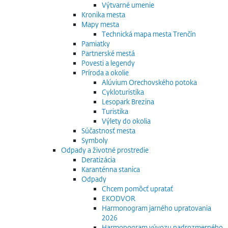
Výtvarné umenie
Kronika mesta
Mapy mesta
Technická mapa mesta Trenčín
Pamiatky
Partnerské mestá
Povesti a legendy
Príroda a okolie
Alúvium Orechovského potoka
Cykloturistika
Lesopark Brezina
Turistika
Výlety do okolia
Súčastnosť mesta
Symboly
Odpady a životné prostredie
Deratizácia
Karanténna stanica
Odpady
Chcem pomôcť upratať
EKODVOR
Harmonogram jarného upratovania
2026
Harmonogram vývozu nadrozmerného