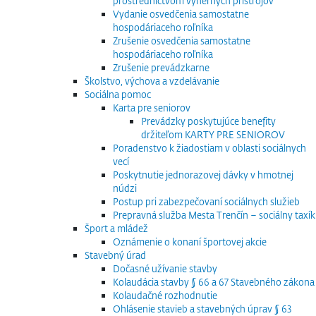
prostredníctvom výherných prístrojov
Vydanie osvedčenia samostatne
hospodáriaceho roľníka
Zrušenie osvedčenia samostatne
hospodáriaceho roľníka
Zrušenie prevádzkarne
Školstvo, výchova a vzdelávanie
Sociálna pomoc
Karta pre seniorov
Prevádzky poskytujúce benefity
držiteľom KARTY PRE SENIOROV
Poradenstvo k žiadostiam v oblasti sociálnych
vecí
Poskytnutie jednorazovej dávky v hmotnej
núdzi
Postup pri zabezpečovaní sociálnych služieb
Prepravná služba Mesta Trenčín – sociálny taxík
Šport a mládež
Oznámenie o konaní športovej akcie
Stavebný úrad
Dočasné užívanie stavby
Kolaudácia stavby § 66 a 67 Stavebného zákona
Kolaudačné rozhodnutie
Ohlásenie stavieb a stavebných úprav § 63