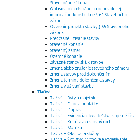
Stavebného zákona
Ohlasovanie odstránenia nepovolenej
informačnej konštrukcie § 64 Stavebného
zákona
Overenie projektu stavby § 65 Stavebného
zákona
Predčasné užívanie stavby
Stavebné konanie
Stavebný zámer
Územné konanie
Záväzné stanoviská k stavbe
Zmena alebo zrušenie stavebného zámeru
Zmena stavby pred dokončením
Zmena termínu dokončenia stavby
Zmena v užívaní stavby
Tlačivá
Tlačivá – Byty a majetok
Tlačivá – Dane a poplatky
Tlačivá – Doprava
Tlačivá – Evidencia obyvateľstva, súpisné čísla
Tlačivá – Kultúra a cestovný ruch
Tlačivá – Matrika
Tlačivá – Obchod a služby
Tlačivá – Školstvo, výchova a vzdelávanie