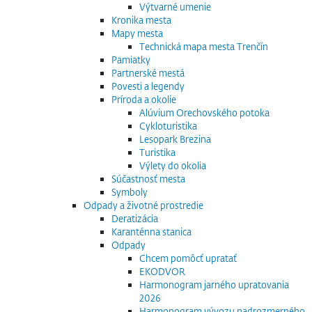
Výtvarné umenie
Kronika mesta
Mapy mesta
Technická mapa mesta Trenčín
Pamiatky
Partnerské mestá
Povesti a legendy
Príroda a okolie
Alúvium Orechovského potoka
Cykloturistika
Lesopark Brezina
Turistika
Výlety do okolia
Súčastnosť mesta
Symboly
Odpady a životné prostredie
Deratizácia
Karanténna stanica
Odpady
Chcem pomôcť upratať
EKODVOR
Harmonogram jarného upratovania
2026
Harmonogram vývozu nadrozmerného