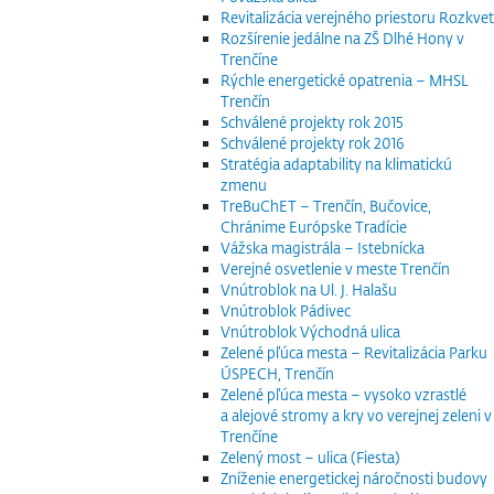
Revitalizácia verejného priestoru Rozkvet
Rozšírenie jedálne na ZŠ Dlhé Hony v
Trenčíne
Rýchle energetické opatrenia – MHSL
Trenčín
Schválené projekty rok 2015
Schválené projekty rok 2016
Stratégia adaptability na klimatickú
zmenu
TreBuChET – Trenčín, Bučovice,
Chránime Európske Tradície
Vážska magistrála – Istebnícka
Verejné osvetlenie v meste Trenčín
Vnútroblok na Ul. J. Halašu
Vnútroblok Pádivec
Vnútroblok Východná ulica
Zelené pľúca mesta – Revitalizácia Parku
ÚSPECH, Trenčín
Zelené pľúca mesta – vysoko vzrastlé
a alejové stromy a kry vo verejnej zeleni v
Trenčíne
Zelený most – ulica (Fiesta)
Zníženie energetickej náročnosti budovy