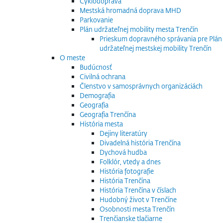
Cyklodoprava
Mestská hromadná doprava MHD
Parkovanie
Plán udržateľnej mobility mesta Trenčín
Prieskum dopravného správania pre Plán
udržateľnej mestskej mobility Trenčín
O meste
Budúcnosť
Civilná ochrana
Členstvo v samosprávnych organizáciách
Demografia
Geografia
Geografia Trenčína
História mesta
Dejiny literatúry
Divadelná história Trenčína
Dychová hudba
Folklór, vtedy a dnes
História fotografie
História Trenčína
História Trenčína v číslach
Hudobný život v Trenčíne
Osobnosti mesta Trenčín
Trenčianske tlačiarne