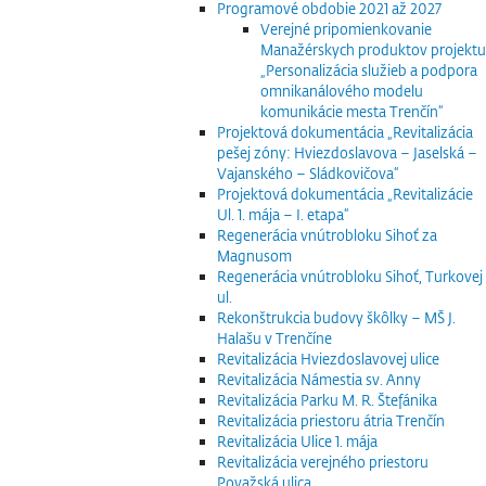
Programové obdobie 2021 až 2027
Verejné pripomienkovanie
Manažérskych produktov projektu
„Personalizácia služieb a podpora
omnikanálového modelu
komunikácie mesta Trenčín“
Projektová dokumentácia „Revitalizácia
pešej zóny: Hviezdoslavova – Jaselská –
Vajanského – Sládkovičova“
Projektová dokumentácia „Revitalizácie
Ul. 1. mája – I. etapa“
Regenerácia vnútrobloku Sihoť za
Magnusom
Regenerácia vnútrobloku Sihoť, Turkovej
ul.
Rekonštrukcia budovy škôlky – MŠ J.
Halašu v Trenčíne
Revitalizácia Hviezdoslavovej ulice
Revitalizácia Námestia sv. Anny
Revitalizácia Parku M. R. Štefánika
Revitalizácia priestoru átria Trenčín
Revitalizácia Ulice 1. mája
Revitalizácia verejného priestoru
Považská ulica