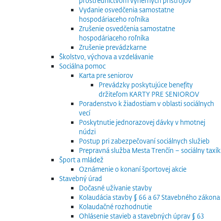
prostredníctvom výherných prístrojov
Vydanie osvedčenia samostatne
hospodáriaceho roľníka
Zrušenie osvedčenia samostatne
hospodáriaceho roľníka
Zrušenie prevádzkarne
Školstvo, výchova a vzdelávanie
Sociálna pomoc
Karta pre seniorov
Prevádzky poskytujúce benefity
držiteľom KARTY PRE SENIOROV
Poradenstvo k žiadostiam v oblasti sociálnych
vecí
Poskytnutie jednorazovej dávky v hmotnej
núdzi
Postup pri zabezpečovaní sociálnych služieb
Prepravná služba Mesta Trenčín – sociálny taxík
Šport a mládež
Oznámenie o konaní športovej akcie
Stavebný úrad
Dočasné užívanie stavby
Kolaudácia stavby § 66 a 67 Stavebného zákona
Kolaudačné rozhodnutie
Ohlásenie stavieb a stavebných úprav § 63