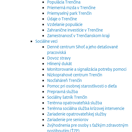
Populácia Trenčína
Priemerná mzda v Trenčíne
Priemyselný park Trenčín
Údaje o Trenčíne
Vzdelanie populácie
Zahranične investície v Trenčíne
Zamestnanosť v Trenčianskom kraji
Sociálne veci
Denné centrum Sihoť a jeho detašované
pracoviská
Dovoz stravy
Hlinený dukát
Monitorovanie a signalizácia potreby pomoci
Nízkoprahové centrum Trenčín
Nocľaháreň Trenčín
Pomoc pri osobnej starostlivosti o dieťa
Prepravná služba
Sociálny šatník Trenčín
Terénna opatrovateľská služba
Terénna sociálna služba krízovej intervencie
Zariadenie opatrovateľskej služby
Zariadenie pre seniorov
Zvýhodnenia pre osoby s ťažkým zdravotným
postihnutím (ŤZP)