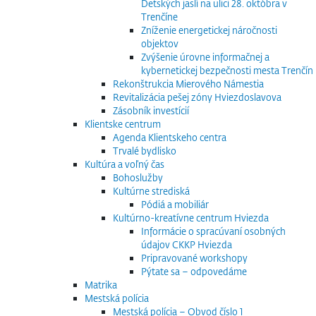
Detských jaslí na ulici 28. októbra v
Trenčíne
Zníženie energetickej náročnosti
objektov
Zvýšenie úrovne informačnej a
kybernetickej bezpečnosti mesta Trenčín
Rekonštrukcia Mierového Námestia
Revitalizácia pešej zóny Hviezdoslavova
Zásobník investícií
Klientske centrum
Agenda Klientskeho centra
Trvalé bydlisko
Kultúra a voľný čas
Bohoslužby
Kultúrne strediská
Pódiá a mobiliár
Kultúrno-kreatívne centrum Hviezda
Informácie o spracúvaní osobných
údajov CKKP Hviezda
Pripravované workshopy
Pýtate sa – odpovedáme
Matrika
Mestská polícia
Mestská polícia – Obvod číslo 1