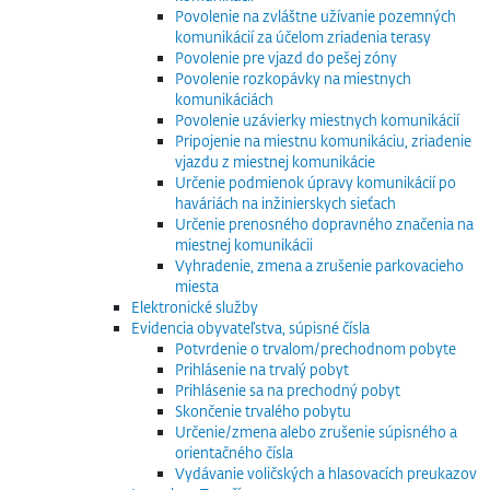
Povolenie na zvláštne užívanie pozemných
komunikácií za účelom zriadenia terasy
Povolenie pre vjazd do pešej zóny
Povolenie rozkopávky na miestnych
komunikáciách
Povolenie uzávierky miestnych komunikácií
Pripojenie na miestnu komunikáciu, zriadenie
vjazdu z miestnej komunikácie
Určenie podmienok úpravy komunikácií po
haváriách na inžinierskych sieťach
Určenie prenosného dopravného značenia na
miestnej komunikácii
Vyhradenie, zmena a zrušenie parkovacieho
miesta
Elektronické služby
Evidencia obyvateľstva, súpisné čísla
Potvrdenie o trvalom/prechodnom pobyte
Prihlásenie na trvalý pobyt
Prihlásenie sa na prechodný pobyt
Skončenie trvalého pobytu
Určenie/zmena alebo zrušenie súpisného a
orientačného čísla
Vydávanie voličských a hlasovacích preukazov