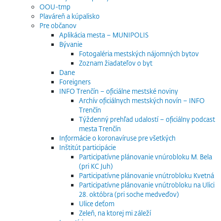
OOU-tmp
Plaváreň a kúpalisko
Pre občanov
Aplikácia mesta – MUNIPOLIS
Bývanie
Fotogaléria mestských nájomných bytov
Zoznam žiadateľov o byt
Dane
Foreigners
INFO Trenčín – oficiálne mestské noviny
Archív oficiálnych mestských novín – INFO
Trenčín
Týždenný prehľad udalostí – oficiálny podcast
mesta Trenčín
Informácie o koronavíruse pre všetkých
Inštitút participácie
Participatívne plánovanie vnúrobloku M. Bela
(pri KC Juh)
Participatívne plánovanie vnútrobloku Kvetná
Participatívne plánovanie vnútrobloku na Ulici
28. októbra (pri soche medveďov)
Ulice deťom
Zeleň, na ktorej mi záleží