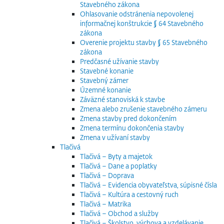
Stavebného zákona
Ohlasovanie odstránenia nepovolenej
informačnej konštrukcie § 64 Stavebného
zákona
Overenie projektu stavby § 65 Stavebného
zákona
Predčasné užívanie stavby
Stavebné konanie
Stavebný zámer
Územné konanie
Záväzné stanoviská k stavbe
Zmena alebo zrušenie stavebného zámeru
Zmena stavby pred dokončením
Zmena termínu dokončenia stavby
Zmena v užívaní stavby
Tlačivá
Tlačivá – Byty a majetok
Tlačivá – Dane a poplatky
Tlačivá – Doprava
Tlačivá – Evidencia obyvateľstva, súpisné čísla
Tlačivá – Kultúra a cestovný ruch
Tlačivá – Matrika
Tlačivá – Obchod a služby
Tlačivá – Školstvo, výchova a vzdelávanie