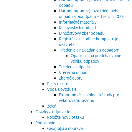
odpadu
Harmonogram vývozu triedeného
odpadu a bioodpadu – Trenčín 2026
Informačné materiály
Kuchynský bioodpad
Množstvový zber odpadu
Registrácia na odber kompostu je
uzavretá
Triedenie a nakladanie s odpadom
Opatrenia na predchádzanie
vzniku odpadov
Triedenie odpadu
Vrecia na odpad
Zberné dvory
Pes v meste
Voda a ovzdušie
Ekonomické a ekologické rady pre
vykurovaciu sezónu
Zeleň
Otázky a odpovede
Položte novú otázku
Podnikanie
Geografia a doprava