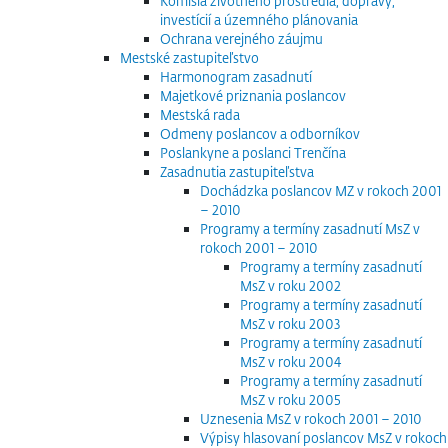
Komisia životného prostredia, dopravy,
investícií a územného plánovania
Ochrana verejného záujmu
Mestské zastupiteľstvo
Harmonogram zasadnutí
Majetkové priznania poslancov
Mestská rada
Odmeny poslancov a odborníkov
Poslankyne a poslanci Trenčína
Zasadnutia zastupiteľstva
Dochádzka poslancov MZ v rokoch 2001
– 2010
Programy a termíny zasadnutí MsZ v
rokoch 2001 – 2010
Programy a termíny zasadnutí
MsZ v roku 2002
Programy a termíny zasadnutí
MsZ v roku 2003
Programy a termíny zasadnutí
MsZ v roku 2004
Programy a termíny zasadnutí
MsZ v roku 2005
Uznesenia MsZ v rokoch 2001 – 2010
Výpisy hlasovaní poslancov MsZ v rokoch