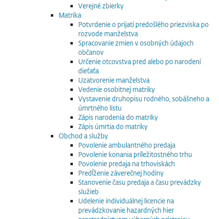
Verejné zbierky
Matrika
Potvrdenie o prijatí predošlého priezviska po
rozvode manželstva
Spracovanie zmien v osobných údajoch
občanov
Určenie otcovstva pred alebo po narodení
dieťaťa
Uzatvorenie manželstva
Vedenie osobitnej matriky
Vystavenie druhopisu rodného, sobášneho a
úmrtného listu
Zápis narodenia do matriky
Zápis úmrtia do matriky
Obchod a služby
Povolenie ambulantného predaja
Povolenie konania príležitostného trhu
Povolenie predaja na trhoviskách
Predĺženie záverečnej hodiny
Stanovenie času predaja a času prevádzky
služieb
Udelenie individuálnej licencie na
prevádzkovanie hazardných hier