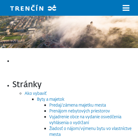
Prejsť na hlavný obsah
Hľadať:
Stránky
Ako vybaviť
Byty a majetok
Predaj/zámena majetku mesta
Prenájom nebytových priestorov
Vyjadrenie obce na vydanie osvedčenia
vyhlásenia o vydržaní
Žiadosť o nájom/výmenu bytu vo vlastníctve
mesta