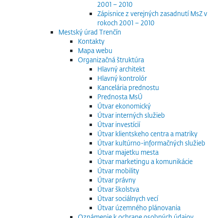
2001 – 2010
Zápisnice z verejných zasadnutí MsZ v
rokoch 2001 – 2010
Mestský úrad Trenčín
Kontakty
Mapa webu
Organizačná štruktúra
Hlavný architekt
Hlavný kontrolór
Kancelária prednostu
Prednosta MsÚ
Útvar ekonomický
Útvar interných služieb
Útvar investícií
Útvar klientskeho centra a matriky
Útvar kultúrno-informačných služieb
Útvar majetku mesta
Útvar marketingu a komunikácie
Útvar mobility
Útvar právny
Útvar školstva
Útvar sociálnych vecí
Útvar územného plánovania
Oznámenie k ochrane osobných údajov