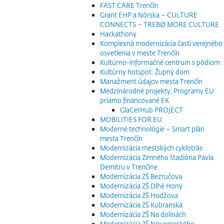
FAST CARE Trenčín
Grant EHP a Nórska – CULTURE
CONNECTS – TREBØ MORE CULTURE
Hackathony
Komplexná modernizácia časti verejného
osvetlenia v meste Trenčín
Kultúrno-informačné centrum s pódiom
Kultúrny hotspot: Župný dom
Manažment údajov mesta Trenčín
Medzinárodné projekty, Programy EU
priamo financované EK
GlaCerHub PROJECT
MOBILITIES FOR EU
Moderné technológie – Smart plán
mesta Trenčín
Modernizácia mestských cyklotrás
Modernizácia Zimného štadióna Pavla
Demitru v Trenčíne
Modernizácia ZŠ Bezručova
Modernizácia ZŠ Dlhé Hony
Modernizácia ZŠ Hodžova
Modernizácia ZŠ Kubranská
Modernizácia ZŠ Na dolinách
Modernizácia ZŠ Novomeského