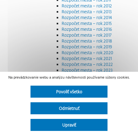
Rozpočet mesta – rok 2012
Rozpočet mesta – rok 2013
Rozpočet mesta – rok 2014
Rozpočet mesta – rok 2015
Rozpočet mesta – rok 2016
Rozpočet mesta – rok 2017
Rozpočet mesta – rok 2018
Rozpočet mesta – rok 2019
Rozpočet mesta – rok 2020
Rozpočet mesta – rok 2021
Rozpočet mesta – rok 2022
Rozpočet mesta – rok 2023
Rozpočet mesta – rok 2024
Na prevádzkovanie webu a analýzu návštevnosti používame súbory cookies.
Rozpočet mesta – rok 2025
Rozpočet mesta – rok 2026
Povoliť všetko
Smernice a dokumenty
Strategické dokumenty
Transparentnosť a výdavky na štátnu reklamu
Odmietnuť
Úradná tabuľa
Všeobecne záväzné nariadenia – VZN
Detail nariadenia
Upraviť
Zoznam daňových dlžníkov
Udržateľný mestský rozvoj