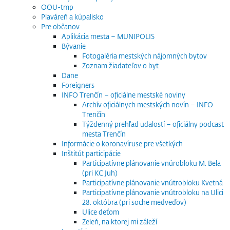
OOU-tmp
Plaváreň a kúpalisko
Pre občanov
Aplikácia mesta – MUNIPOLIS
Bývanie
Fotogaléria mestských nájomných bytov
Zoznam žiadateľov o byt
Dane
Foreigners
INFO Trenčín – oficiálne mestské noviny
Archív oficiálnych mestských novín – INFO
Trenčín
Týždenný prehľad udalostí – oficiálny podcast
mesta Trenčín
Informácie o koronavíruse pre všetkých
Inštitút participácie
Participatívne plánovanie vnúrobloku M. Bela
(pri KC Juh)
Participatívne plánovanie vnútrobloku Kvetná
Participatívne plánovanie vnútrobloku na Ulici
28. októbra (pri soche medveďov)
Ulice deťom
Zeleň, na ktorej mi záleží