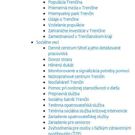
Populácia Trenčína
Priemerná mzda v Trenčíne
Priemyselný park Trenčín
Údaje o Trenčíne
Vzdelanie populácie
Zahranične investície v Trenčíne
Zamestnanosť v Trenčianskom kraji
Sociálne veci
Denné centrum Sihoť a jeho detašované
pracoviská
Dovoz stravy
Hlinený dukát
Monitorovanie a signalizácia potreby pomoci
Nízkoprahové centrum Trenčín
Nocľaháreň Trenčín
Pomoc pri osobnej starostlivosti o dieťa
Prepravná služba
Sociálny šatník Trenčín
Terénna opatrovateľská služba
Terénna sociálna služba krízovej intervencie
Zariadenie opatrovateľskej služby
Zariadenie pre seniorov
Zvýhodnenia pre osoby s ťažkým zdravotným
postihnutím (ŤZP)