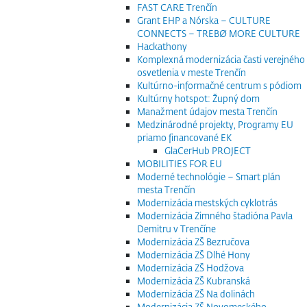
FAST CARE Trenčín
Grant EHP a Nórska – CULTURE
CONNECTS – TREBØ MORE CULTURE
Hackathony
Komplexná modernizácia časti verejného
osvetlenia v meste Trenčín
Kultúrno-informačné centrum s pódiom
Kultúrny hotspot: Župný dom
Manažment údajov mesta Trenčín
Medzinárodné projekty, Programy EU
priamo financované EK
GlaCerHub PROJECT
MOBILITIES FOR EU
Moderné technológie – Smart plán
mesta Trenčín
Modernizácia mestských cyklotrás
Modernizácia Zimného štadióna Pavla
Demitru v Trenčíne
Modernizácia ZŠ Bezručova
Modernizácia ZŠ Dlhé Hony
Modernizácia ZŠ Hodžova
Modernizácia ZŠ Kubranská
Modernizácia ZŠ Na dolinách
Modernizácia ZŠ Novomeského