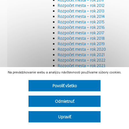
Rozpočet mesta – rok 2012
Rozpočet mesta – rok 2013
Rozpočet mesta – rok 2014
Rozpočet mesta – rok 2015
Rozpočet mesta – rok 2016
Rozpočet mesta – rok 2017
Rozpočet mesta – rok 2018
Rozpočet mesta – rok 2019
Rozpočet mesta – rok 2020
Rozpočet mesta – rok 2021
Rozpočet mesta – rok 2022
Rozpočet mesta – rok 2023
Rozpočet mesta – rok 2024
Na prevádzkovanie webu a analýzu návštevnosti používame súbory cookies.
Rozpočet mesta – rok 2025
Rozpočet mesta – rok 2026
Povoliť všetko
Smernice a dokumenty
Strategické dokumenty
Transparentnosť a výdavky na štátnu reklamu
Odmietnuť
Úradná tabuľa
Všeobecne záväzné nariadenia – VZN
Detail nariadenia
Upraviť
Zoznam daňových dlžníkov
Udržateľný mestský rozvoj