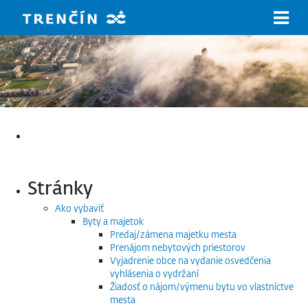
Prejsť na hlavný obsah
Hľadať:
Stránky
Ako vybaviť
Byty a majetok
Predaj/zámena majetku mesta
Prenájom nebytových priestorov
Vyjadrenie obce na vydanie osvedčenia
vyhlásenia o vydržaní
Žiadosť o nájom/výmenu bytu vo vlastníctve
mesta