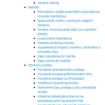
Verejné zbierky
Matrika
Potvrdenie o prijatí predošlého priezviska po
rozvode manželstva
Spracovanie zmien v osobných údajoch
občanov
Určenie otcovstva pred alebo po narodení
dieťaťa
Uzatvorenie manželstva
Vedenie osobitnej matriky
Vystavenie druhopisu rodného, sobášneho a
úmrtného listu
Zápis narodenia do matriky
Zápis úmrtia do matriky
Obchod a služby
Povolenie ambulantného predaja
Povolenie konania príležitostného trhu
Povolenie predaja na trhoviskách
Predĺženie záverečnej hodiny
Stanovenie času predaja a času prevádzky
služieb
Udelenie individuálnej licencie na
prevádzkovanie hazardných hier