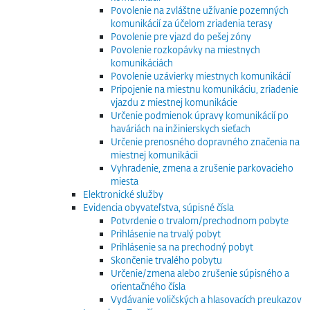
Povolenie na zvláštne užívanie pozemných
komunikácií za účelom zriadenia terasy
Povolenie pre vjazd do pešej zóny
Povolenie rozkopávky na miestnych
komunikáciách
Povolenie uzávierky miestnych komunikácií
Pripojenie na miestnu komunikáciu, zriadenie
vjazdu z miestnej komunikácie
Určenie podmienok úpravy komunikácií po
haváriách na inžinierskych sieťach
Určenie prenosného dopravného značenia na
miestnej komunikácii
Vyhradenie, zmena a zrušenie parkovacieho
miesta
Elektronické služby
Evidencia obyvateľstva, súpisné čísla
Potvrdenie o trvalom/prechodnom pobyte
Prihlásenie na trvalý pobyt
Prihlásenie sa na prechodný pobyt
Skončenie trvalého pobytu
Určenie/zmena alebo zrušenie súpisného a
orientačného čísla
Vydávanie voličských a hlasovacích preukazov