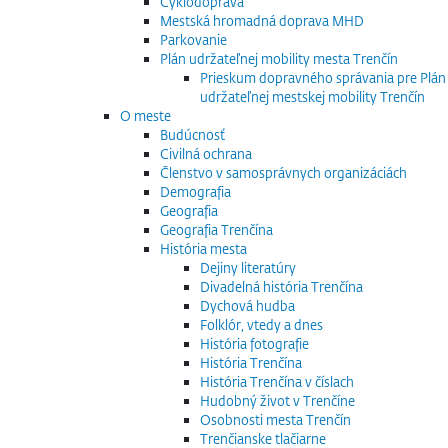
Cyklodoprava
Mestská hromadná doprava MHD
Parkovanie
Plán udržateľnej mobility mesta Trenčín
Prieskum dopravného správania pre Plán
udržateľnej mestskej mobility Trenčín
O meste
Budúcnosť
Civilná ochrana
Členstvo v samosprávnych organizáciách
Demografia
Geografia
Geografia Trenčína
História mesta
Dejiny literatúry
Divadelná história Trenčína
Dychová hudba
Folklór, vtedy a dnes
História fotografie
História Trenčína
História Trenčína v číslach
Hudobný život v Trenčíne
Osobnosti mesta Trenčín
Trenčianske tlačiarne