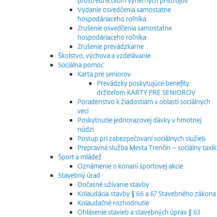
prostredníctvom výherných prístrojov
Vydanie osvedčenia samostatne
hospodáriaceho roľníka
Zrušenie osvedčenia samostatne
hospodáriaceho roľníka
Zrušenie prevádzkarne
Školstvo, výchova a vzdelávanie
Sociálna pomoc
Karta pre seniorov
Prevádzky poskytujúce benefity
držiteľom KARTY PRE SENIOROV
Poradenstvo k žiadostiam v oblasti sociálnych
vecí
Poskytnutie jednorazovej dávky v hmotnej
núdzi
Postup pri zabezpečovaní sociálnych služieb
Prepravná služba Mesta Trenčín – sociálny taxík
Šport a mládež
Oznámenie o konaní športovej akcie
Stavebný úrad
Dočasné užívanie stavby
Kolaudácia stavby § 66 a 67 Stavebného zákona
Kolaudačné rozhodnutie
Ohlásenie stavieb a stavebných úprav § 63