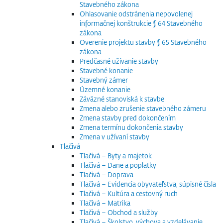
Stavebného zákona
Ohlasovanie odstránenia nepovolenej
informačnej konštrukcie § 64 Stavebného
zákona
Overenie projektu stavby § 65 Stavebného
zákona
Predčasné užívanie stavby
Stavebné konanie
Stavebný zámer
Územné konanie
Záväzné stanoviská k stavbe
Zmena alebo zrušenie stavebného zámeru
Zmena stavby pred dokončením
Zmena termínu dokončenia stavby
Zmena v užívaní stavby
Tlačivá
Tlačivá – Byty a majetok
Tlačivá – Dane a poplatky
Tlačivá – Doprava
Tlačivá – Evidencia obyvateľstva, súpisné čísla
Tlačivá – Kultúra a cestovný ruch
Tlačivá – Matrika
Tlačivá – Obchod a služby
Tlačivá – Školstvo, výchova a vzdelávanie