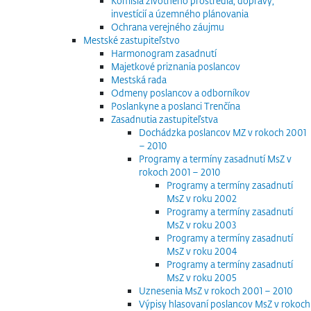
Komisia životného prostredia, dopravy,
investícií a územného plánovania
Ochrana verejného záujmu
Mestské zastupiteľstvo
Harmonogram zasadnutí
Majetkové priznania poslancov
Mestská rada
Odmeny poslancov a odborníkov
Poslankyne a poslanci Trenčína
Zasadnutia zastupiteľstva
Dochádzka poslancov MZ v rokoch 2001
– 2010
Programy a termíny zasadnutí MsZ v
rokoch 2001 – 2010
Programy a termíny zasadnutí
MsZ v roku 2002
Programy a termíny zasadnutí
MsZ v roku 2003
Programy a termíny zasadnutí
MsZ v roku 2004
Programy a termíny zasadnutí
MsZ v roku 2005
Uznesenia MsZ v rokoch 2001 – 2010
Výpisy hlasovaní poslancov MsZ v rokoch