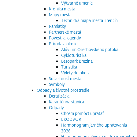
Výtvarné umenie
Kronika mesta
Mapy mesta
Technická mapa mesta Trenčín
Pamiatky
Partnerské mestá
Povesti a legendy
Príroda a okolie
Alúvium Orechovského potoka
Cykloturistika
Lesopark Brezina
Turistika
Výlety do okolia
Súčastnosť mesta
Symboly
Odpady a životné prostredie
Deratizácia
Karanténna stanica
Odpady
Chcem pomôcť upratať
EKODVOR
Harmonogram jarného upratovania
2026
Harmonogram vývozu nadrozmerného