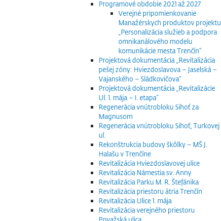
Programové obdobie 2021 až 2027
Verejné pripomienkovanie
Manažérskych produktov projektu
„Personalizácia služieb a podpora
omnikanálového modelu
komunikácie mesta Trenčín“
Projektová dokumentácia „Revitalizácia
pešej zóny: Hviezdoslavova – Jaselská –
Vajanského – Sládkovičova“
Projektová dokumentácia „Revitalizácie
Ul. 1. mája – I. etapa“
Regenerácia vnútrobloku Sihoť za
Magnusom
Regenerácia vnútrobloku Sihoť, Turkovej
ul.
Rekonštrukcia budovy škôlky – MŠ J.
Halašu v Trenčíne
Revitalizácia Hviezdoslavovej ulice
Revitalizácia Námestia sv. Anny
Revitalizácia Parku M. R. Štefánika
Revitalizácia priestoru átria Trenčín
Revitalizácia Ulice 1. mája
Revitalizácia verejného priestoru
Považská ulica