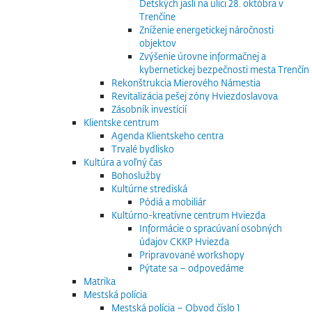
Detských jaslí na ulici 28. októbra v
Trenčíne
Zníženie energetickej náročnosti
objektov
Zvýšenie úrovne informačnej a
kybernetickej bezpečnosti mesta Trenčín
Rekonštrukcia Mierového Námestia
Revitalizácia pešej zóny Hviezdoslavova
Zásobník investícií
Klientske centrum
Agenda Klientskeho centra
Trvalé bydlisko
Kultúra a voľný čas
Bohoslužby
Kultúrne strediská
Pódiá a mobiliár
Kultúrno-kreatívne centrum Hviezda
Informácie o spracúvaní osobných
údajov CKKP Hviezda
Pripravované workshopy
Pýtate sa – odpovedáme
Matrika
Mestská polícia
Mestská polícia – Obvod číslo 1