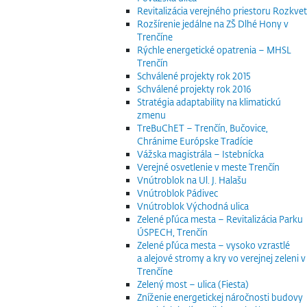
Revitalizácia verejného priestoru Rozkvet
Rozšírenie jedálne na ZŠ Dlhé Hony v
Trenčíne
Rýchle energetické opatrenia – MHSL
Trenčín
Schválené projekty rok 2015
Schválené projekty rok 2016
Stratégia adaptability na klimatickú
zmenu
TreBuChET – Trenčín, Bučovice,
Chránime Európske Tradície
Vážska magistrála – Istebnícka
Verejné osvetlenie v meste Trenčín
Vnútroblok na Ul. J. Halašu
Vnútroblok Pádivec
Vnútroblok Východná ulica
Zelené pľúca mesta – Revitalizácia Parku
ÚSPECH, Trenčín
Zelené pľúca mesta – vysoko vzrastlé
a alejové stromy a kry vo verejnej zeleni v
Trenčíne
Zelený most – ulica (Fiesta)
Zníženie energetickej náročnosti budovy