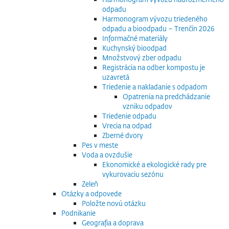
odpadu
Harmonogram vývozu triedeného
odpadu a bioodpadu – Trenčín 2026
Informačné materiály
Kuchynský bioodpad
Množstvový zber odpadu
Registrácia na odber kompostu je
uzavretá
Triedenie a nakladanie s odpadom
Opatrenia na predchádzanie
vzniku odpadov
Triedenie odpadu
Vrecia na odpad
Zberné dvory
Pes v meste
Voda a ovzdušie
Ekonomické a ekologické rady pre
vykurovaciu sezónu
Zeleň
Otázky a odpovede
Položte novú otázku
Podnikanie
Geografia a doprava