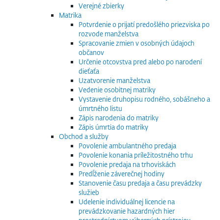
Verejné zbierky
Matrika
Potvrdenie o prijatí predošlého priezviska po
rozvode manželstva
Spracovanie zmien v osobných údajoch
občanov
Určenie otcovstva pred alebo po narodení
dieťaťa
Uzatvorenie manželstva
Vedenie osobitnej matriky
Vystavenie druhopisu rodného, sobášneho a
úmrtného listu
Zápis narodenia do matriky
Zápis úmrtia do matriky
Obchod a služby
Povolenie ambulantného predaja
Povolenie konania príležitostného trhu
Povolenie predaja na trhoviskách
Predĺženie záverečnej hodiny
Stanovenie času predaja a času prevádzky
služieb
Udelenie individuálnej licencie na
prevádzkovanie hazardných hier