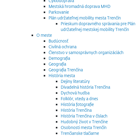
Cyklodoprava
Mestská hromadná doprava MHD
Parkovanie
Plán udržateľnej mobility mesta Trenčín
Prieskum dopravného správania pre Plán
udržateľnej mestskej mobility Trenčín
O meste
Budúcnosť
Civilná ochrana
Členstvo v samosprávnych organizáciách
Demografia
Geografia
Geografia Trenčína
História mesta
Dejiny literatúry
Divadelná história Trenčína
Dychová hudba
Folklór, vtedy a dnes
História fotografie
História Trenčína
História Trenčína v číslach
Hudobný život v Trenčíne
Osobnosti mesta Trenčín
Trenčianske tlačiarne