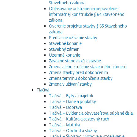
Stavebného zákona
Ohlasovanie odstránenia nepovolenej
informačnej konštrukcie § 64 Stavebného
zákona
Overenie projektu stavby § 65 Stavebného
zákona
Predčasné užívanie stavby
Stavebné konanie
Stavebný zámer
Územné konanie
Záväzné stanoviská k stavbe
Zmena alebo zrušenie stavebného zámeru
Zmena stavby pred dokončením
Zmena termínu dokončenia stavby
Zmena v užívaní stavby
Tlačivá
Tlačivá – Byty a majetok
Tlačivá – Dane a poplatky
Tlačivá – Doprava
Tlačivá – Evidencia obyvateľstva, súpisné čísla
Tlačivá – Kultúra a cestovný ruch
Tlačivá – Matrika
Tlačivá – Obchod a služby
Tlačivá – Školstvo, výchova a vzdelávanie