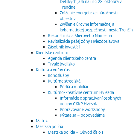
Detských jaslí na ulici 28. októbra v
Trenčíne
Zníženie energetickej náročnosti
objektov
Zvýšenie úrovne informačnej a
kybernetickej bezpečnosti mesta Trenčín
Rekonštrukcia Mierového Námestia
Revitalizácia pešej zóny Hviezdoslavova
Zásobník investícií
Klientske centrum
Agenda Klientskeho centra
Trvalé bydlisko
Kultúra a voľný čas
Bohoslužby
Kultúrne strediská
Pódiá a mobiliár
Kultúrno-kreatívne centrum Hviezda
Informácie o spracúvaní osobných
údajov CKKP Hviezda
Pripravované workshopy
Pýtate sa – odpovedáme
Matrika
Mestská polícia
Mestská polícia – Obvod číslo 1