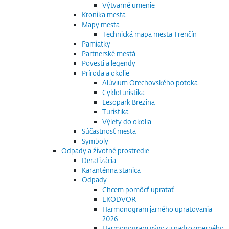
Výtvarné umenie
Kronika mesta
Mapy mesta
Technická mapa mesta Trenčín
Pamiatky
Partnerské mestá
Povesti a legendy
Príroda a okolie
Alúvium Orechovského potoka
Cykloturistika
Lesopark Brezina
Turistika
Výlety do okolia
Súčastnosť mesta
Symboly
Odpady a životné prostredie
Deratizácia
Karanténna stanica
Odpady
Chcem pomôcť upratať
EKODVOR
Harmonogram jarného upratovania
2026
Harmonogram vývozu nadrozmerného