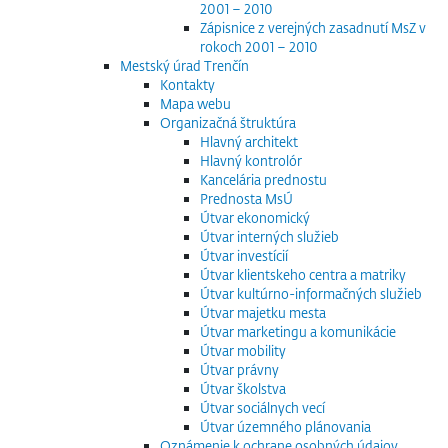
2001 – 2010
Zápisnice z verejných zasadnutí MsZ v
rokoch 2001 – 2010
Mestský úrad Trenčín
Kontakty
Mapa webu
Organizačná štruktúra
Hlavný architekt
Hlavný kontrolór
Kancelária prednostu
Prednosta MsÚ
Útvar ekonomický
Útvar interných služieb
Útvar investícií
Útvar klientskeho centra a matriky
Útvar kultúrno-informačných služieb
Útvar majetku mesta
Útvar marketingu a komunikácie
Útvar mobility
Útvar právny
Útvar školstva
Útvar sociálnych vecí
Útvar územného plánovania
Oznámenie k ochrane osobných údajov