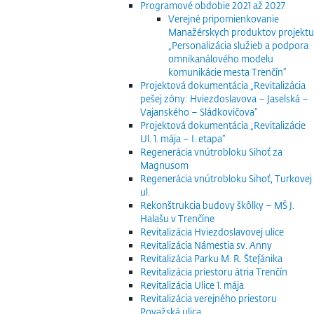
Programové obdobie 2021 až 2027
Verejné pripomienkovanie
Manažérskych produktov projektu
„Personalizácia služieb a podpora
omnikanálového modelu
komunikácie mesta Trenčín“
Projektová dokumentácia „Revitalizácia
pešej zóny: Hviezdoslavova – Jaselská –
Vajanského – Sládkovičova“
Projektová dokumentácia „Revitalizácie
Ul. 1. mája – I. etapa“
Regenerácia vnútrobloku Sihoť za
Magnusom
Regenerácia vnútrobloku Sihoť, Turkovej
ul.
Rekonštrukcia budovy škôlky – MŠ J.
Halašu v Trenčíne
Revitalizácia Hviezdoslavovej ulice
Revitalizácia Námestia sv. Anny
Revitalizácia Parku M. R. Štefánika
Revitalizácia priestoru átria Trenčín
Revitalizácia Ulice 1. mája
Revitalizácia verejného priestoru
Považská ulica