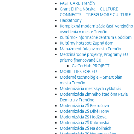
FAST CARE Trenčín
Grant EHP a Nórska – CULTURE
CONNECTS – TREBØ MORE CULTURE
Hackathony
Komplexná modernizácia časti verejného
osvetlenia v meste Trenčín
Kultúrno-informačné centrum s pódiom
Kultúrny hotspot: Župný dom
Manažment údajov mesta Trenčín
Medzinárodné projekty, Programy EU
priamo financované EK
GlaCerHub PROJECT
MOBILITIES FOR EU
Moderné technológie – Smart plán
mesta Trenčín
Modernizácia mestských cyklotrás
Modernizácia Zimného štadióna Pavla
Demitru v Trenčíne
Modernizácia ZŠ Bezručova
Modernizácia ZŠ Dlhé Hony
Modernizácia ZŠ Hodžova
Modernizácia ZŠ Kubranská
Modernizácia ZŠ Na dolinách
Modernizácia ZŠ Novomeského