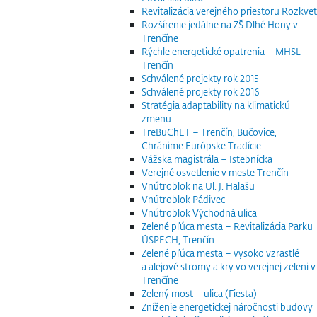
Revitalizácia verejného priestoru Rozkvet
Rozšírenie jedálne na ZŠ Dlhé Hony v
Trenčíne
Rýchle energetické opatrenia – MHSL
Trenčín
Schválené projekty rok 2015
Schválené projekty rok 2016
Stratégia adaptability na klimatickú
zmenu
TreBuChET – Trenčín, Bučovice,
Chránime Európske Tradície
Vážska magistrála – Istebnícka
Verejné osvetlenie v meste Trenčín
Vnútroblok na Ul. J. Halašu
Vnútroblok Pádivec
Vnútroblok Východná ulica
Zelené pľúca mesta – Revitalizácia Parku
ÚSPECH, Trenčín
Zelené pľúca mesta – vysoko vzrastlé
a alejové stromy a kry vo verejnej zeleni v
Trenčíne
Zelený most – ulica (Fiesta)
Zníženie energetickej náročnosti budovy