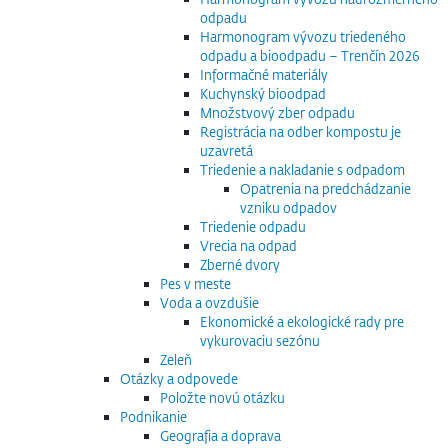
odpadu
Harmonogram vývozu triedeného
odpadu a bioodpadu – Trenčín 2026
Informačné materiály
Kuchynský bioodpad
Množstvový zber odpadu
Registrácia na odber kompostu je
uzavretá
Triedenie a nakladanie s odpadom
Opatrenia na predchádzanie
vzniku odpadov
Triedenie odpadu
Vrecia na odpad
Zberné dvory
Pes v meste
Voda a ovzdušie
Ekonomické a ekologické rady pre
vykurovaciu sezónu
Zeleň
Otázky a odpovede
Položte novú otázku
Podnikanie
Geografia a doprava