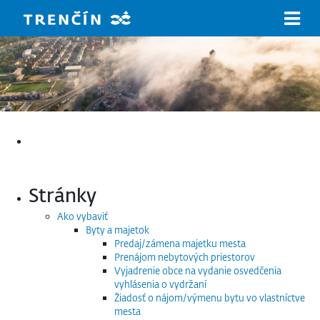
Prejsť na hlavný obsah
Hľadať:
Stránky
Ako vybaviť
Byty a majetok
Predaj/zámena majetku mesta
Prenájom nebytových priestorov
Vyjadrenie obce na vydanie osvedčenia
vyhlásenia o vydržaní
Žiadosť o nájom/výmenu bytu vo vlastníctve
mesta