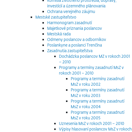
Komisia životného prostredia, dopravy,
investícií a územného plánovania
Ochrana verejného záujmu
Mestské zastupiteľstvo
Harmonogram zasadnutí
Majetkové priznania poslancov
Mestská rada
Odmeny poslancov a odborníkov
Poslankyne a poslanci Trenčína
Zasadnutia zastupiteľstva
Dochádzka poslancov MZ v rokoch 2001
– 2010
Programy a termíny zasadnutí MsZ v
rokoch 2001 – 2010
Programy a termíny zasadnutí
MsZ v roku 2002
Programy a termíny zasadnutí
MsZ v roku 2003
Programy a termíny zasadnutí
MsZ v roku 2004
Programy a termíny zasadnutí
MsZ v roku 2005
Uznesenia MsZ v rokoch 2001 – 2010
Výpisy hlasovaní poslancov MsZ v rokoch