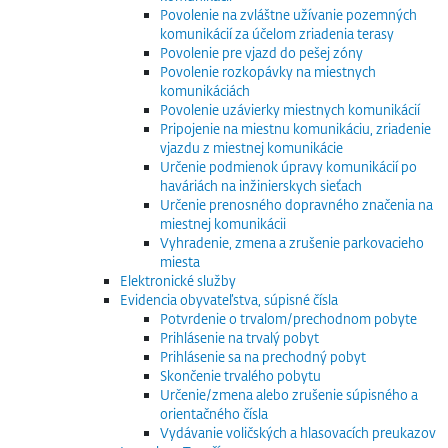
Povolenie na zvláštne užívanie pozemných
komunikácií za účelom zriadenia terasy
Povolenie pre vjazd do pešej zóny
Povolenie rozkopávky na miestnych
komunikáciách
Povolenie uzávierky miestnych komunikácií
Pripojenie na miestnu komunikáciu, zriadenie
vjazdu z miestnej komunikácie
Určenie podmienok úpravy komunikácií po
haváriách na inžinierskych sieťach
Určenie prenosného dopravného značenia na
miestnej komunikácii
Vyhradenie, zmena a zrušenie parkovacieho
miesta
Elektronické služby
Evidencia obyvateľstva, súpisné čísla
Potvrdenie o trvalom/prechodnom pobyte
Prihlásenie na trvalý pobyt
Prihlásenie sa na prechodný pobyt
Skončenie trvalého pobytu
Určenie/zmena alebo zrušenie súpisného a
orientačného čísla
Vydávanie voličských a hlasovacích preukazov