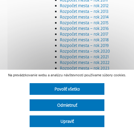
Rozpočet mesta – rok 2012
Rozpočet mesta – rok 2013
Rozpočet mesta – rok 2014
Rozpočet mesta – rok 2015
Rozpočet mesta – rok 2016
Rozpočet mesta – rok 2017
Rozpočet mesta – rok 2018
Rozpočet mesta – rok 2019
Rozpočet mesta – rok 2020
Rozpočet mesta – rok 2021
Rozpočet mesta – rok 2022
Rozpočet mesta – rok 2023
Rozpočet mesta – rok 2024
Na prevádzkovanie webu a analýzu návštevnosti používame súbory cookies.
Rozpočet mesta – rok 2025
Rozpočet mesta – rok 2026
Povoliť všetko
Smernice a dokumenty
Strategické dokumenty
Transparentnosť a výdavky na štátnu reklamu
Odmietnuť
Úradná tabuľa
Všeobecne záväzné nariadenia – VZN
Detail nariadenia
Upraviť
Zoznam daňových dlžníkov
Udržateľný mestský rozvoj