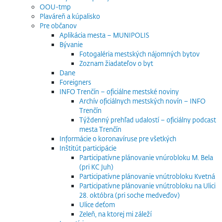
OOU-tmp
Plaváreň a kúpalisko
Pre občanov
Aplikácia mesta – MUNIPOLIS
Bývanie
Fotogaléria mestských nájomných bytov
Zoznam žiadateľov o byt
Dane
Foreigners
INFO Trenčín – oficiálne mestské noviny
Archív oficiálnych mestských novín – INFO
Trenčín
Týždenný prehľad udalostí – oficiálny podcast
mesta Trenčín
Informácie o koronavíruse pre všetkých
Inštitút participácie
Participatívne plánovanie vnúrobloku M. Bela
(pri KC Juh)
Participatívne plánovanie vnútrobloku Kvetná
Participatívne plánovanie vnútrobloku na Ulici
28. októbra (pri soche medveďov)
Ulice deťom
Zeleň, na ktorej mi záleží