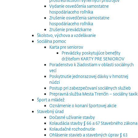
prostredníctvom výherných prístrojov
Vydanie osvedčenia samostatne
hospodáriaceho roľníka
Zrušenie osvedčenia samostatne
hospodáriaceho roľníka
Zrušenie prevádzkarne
Školstvo, výchova a vzdelávanie
Sociálna pomoc
Karta pre seniorov
Prevádzky poskytujúce benefity
držiteľom KARTY PRE SENIOROV
Poradenstvo k žiadostiam v oblasti sociálnych
vecí
Poskytnutie jednorazovej dávky v hmotnej
núdzi
Postup pri zabezpečovaní sociálnych služieb
Prepravná služba Mesta Trenčín – sociálny taxík
Šport a mládež
Oznámenie o konaní športovej akcie
Stavebný úrad
Dočasné užívanie stavby
Kolaudácia stavby § 66 a 67 Stavebného zákona
Kolaudačné rozhodnutie
Ohlásenie stavieb a stavebných úprav § 63