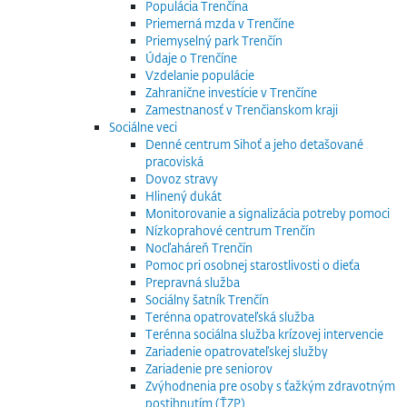
Populácia Trenčína
Priemerná mzda v Trenčíne
Priemyselný park Trenčín
Údaje o Trenčíne
Vzdelanie populácie
Zahranične investície v Trenčíne
Zamestnanosť v Trenčianskom kraji
Sociálne veci
Denné centrum Sihoť a jeho detašované
pracoviská
Dovoz stravy
Hlinený dukát
Monitorovanie a signalizácia potreby pomoci
Nízkoprahové centrum Trenčín
Nocľaháreň Trenčín
Pomoc pri osobnej starostlivosti o dieťa
Prepravná služba
Sociálny šatník Trenčín
Terénna opatrovateľská služba
Terénna sociálna služba krízovej intervencie
Zariadenie opatrovateľskej služby
Zariadenie pre seniorov
Zvýhodnenia pre osoby s ťažkým zdravotným
postihnutím (ŤZP)