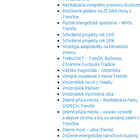
Revitalizácia verejného priestoru Rozkvet
Rozšírenie jedálne na ZŠ Dlhé Hony v
Trenčíne
Rýchle energetické opatrenia – MHSL
Trenčín
Schválené projekty rok 2015
Schválené projekty rok 2016
Stratégia adaptability na klimatickú
zmenu
TreBuChET – Trenčín, Bučovice,
Chránime Európske Tradície
Vážska magistrála – Istebnícka
Verejné osvetlenie v meste Trenčín
Vnútroblok na Ul. J. Halašu
Vnútroblok Pádivec
Vnútroblok Východná ulica
Zelené pľúca mesta – Revitalizácia Parku
ÚSPECH, Trenčín
Zelené pľúca mesta – vysoko vzrastlé
a alejové stromy a kry vo verejnej zeleni v
Trenčíne
Zelený most – ulica (Fiesta)
Zníženie energetickej náročnosti budovy