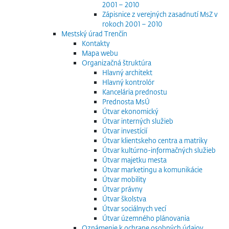
2001 – 2010
Zápisnice z verejných zasadnutí MsZ v
rokoch 2001 – 2010
Mestský úrad Trenčín
Kontakty
Mapa webu
Organizačná štruktúra
Hlavný architekt
Hlavný kontrolór
Kancelária prednostu
Prednosta MsÚ
Útvar ekonomický
Útvar interných služieb
Útvar investícií
Útvar klientskeho centra a matriky
Útvar kultúrno-informačných služieb
Útvar majetku mesta
Útvar marketingu a komunikácie
Útvar mobility
Útvar právny
Útvar školstva
Útvar sociálnych vecí
Útvar územného plánovania
Oznámenie k ochrane osobných údajov