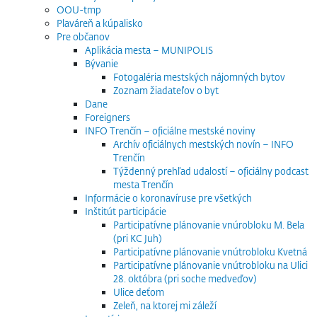
OOU-tmp
Plaváreň a kúpalisko
Pre občanov
Aplikácia mesta – MUNIPOLIS
Bývanie
Fotogaléria mestských nájomných bytov
Zoznam žiadateľov o byt
Dane
Foreigners
INFO Trenčín – oficiálne mestské noviny
Archív oficiálnych mestských novín – INFO
Trenčín
Týždenný prehľad udalostí – oficiálny podcast
mesta Trenčín
Informácie o koronavíruse pre všetkých
Inštitút participácie
Participatívne plánovanie vnúrobloku M. Bela
(pri KC Juh)
Participatívne plánovanie vnútrobloku Kvetná
Participatívne plánovanie vnútrobloku na Ulici
28. októbra (pri soche medveďov)
Ulice deťom
Zeleň, na ktorej mi záleží