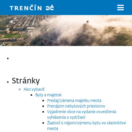
Prejsť na hlavný obsah
Hľadať:
Stránky
Ako vybaviť
Byty a majetok
Predaj/zámena majetku mesta
Prenájom nebytových priestorov
Vyjadrenie obce na vydanie osvedčenia
vyhlásenia o vydržaní
Žiadosť o nájom/výmenu bytu vo vlastníctve
mesta