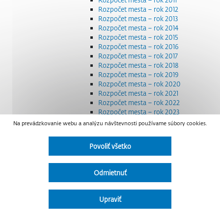
Rozpočet mesta – rok 2012
Rozpočet mesta – rok 2013
Rozpočet mesta – rok 2014
Rozpočet mesta – rok 2015
Rozpočet mesta – rok 2016
Rozpočet mesta – rok 2017
Rozpočet mesta – rok 2018
Rozpočet mesta – rok 2019
Rozpočet mesta – rok 2020
Rozpočet mesta – rok 2021
Rozpočet mesta – rok 2022
Rozpočet mesta – rok 2023
Rozpočet mesta – rok 2024
Na prevádzkovanie webu a analýzu návštevnosti používame súbory cookies.
Rozpočet mesta – rok 2025
Rozpočet mesta – rok 2026
Povoliť všetko
Smernice a dokumenty
Strategické dokumenty
Transparentnosť a výdavky na štátnu reklamu
Odmietnuť
Úradná tabuľa
Všeobecne záväzné nariadenia – VZN
Detail nariadenia
Upraviť
Zoznam daňových dlžníkov
Udržateľný mestský rozvoj