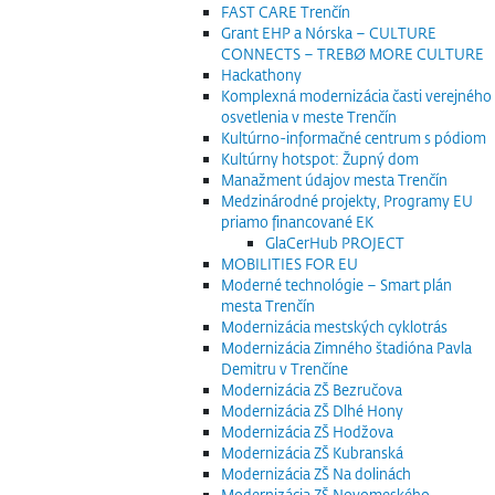
FAST CARE Trenčín
Grant EHP a Nórska – CULTURE
CONNECTS – TREBØ MORE CULTURE
Hackathony
Komplexná modernizácia časti verejného
osvetlenia v meste Trenčín
Kultúrno-informačné centrum s pódiom
Kultúrny hotspot: Župný dom
Manažment údajov mesta Trenčín
Medzinárodné projekty, Programy EU
priamo financované EK
GlaCerHub PROJECT
MOBILITIES FOR EU
Moderné technológie – Smart plán
mesta Trenčín
Modernizácia mestských cyklotrás
Modernizácia Zimného štadióna Pavla
Demitru v Trenčíne
Modernizácia ZŠ Bezručova
Modernizácia ZŠ Dlhé Hony
Modernizácia ZŠ Hodžova
Modernizácia ZŠ Kubranská
Modernizácia ZŠ Na dolinách
Modernizácia ZŠ Novomeského