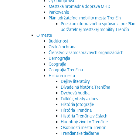
Cyklodoprava
Mestská hromadná doprava MHD
Parkovanie
Plán udržateľnej mobility mesta Trenčín
Prieskum dopravného správania pre Plán
udržateľnej mestskej mobility Trenčín
O meste
Budúcnosť
Civilná ochrana
Členstvo v samosprávnych organizáciách
Demografia
Geografia
Geografia Trenčína
História mesta
Dejiny literatúry
Divadelná história Trenčína
Dychová hudba
Folklór, vtedy a dnes
História fotografie
História Trenčína
História Trenčína v číslach
Hudobný život v Trenčíne
Osobnosti mesta Trenčín
Trenčianske tlačiarne