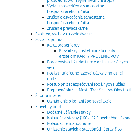
prostredníctvom výherných prístrojov
Vydanie osvedčenia samostatne
hospodáriaceho roľníka
Zrušenie osvedčenia samostatne
hospodáriaceho roľníka
Zrušenie prevádzkarne
Školstvo, výchova a vzdelávanie
Sociálna pomoc
Karta pre seniorov
Prevádzky poskytujúce benefity
držiteľom KARTY PRE SENIOROV
Poradenstvo k žiadostiam v oblasti sociálnych
vecí
Poskytnutie jednorazovej dávky v hmotnej
núdzi
Postup pri zabezpečovaní sociálnych služieb
Prepravná služba Mesta Trenčín – sociálny taxík
Šport a mládež
Oznámenie o konaní športovej akcie
Stavebný úrad
Dočasné užívanie stavby
Kolaudácia stavby § 66 a 67 Stavebného zákona
Kolaudačné rozhodnutie
Ohlásenie stavieb a stavebných úprav § 63