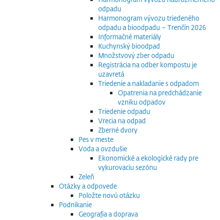
odpadu
Harmonogram vývozu triedeného
odpadu a bioodpadu – Trenčín 2026
Informačné materiály
Kuchynský bioodpad
Množstvový zber odpadu
Registrácia na odber kompostu je
uzavretá
Triedenie a nakladanie s odpadom
Opatrenia na predchádzanie
vzniku odpadov
Triedenie odpadu
Vrecia na odpad
Zberné dvory
Pes v meste
Voda a ovzdušie
Ekonomické a ekologické rady pre
vykurovaciu sezónu
Zeleň
Otázky a odpovede
Položte novú otázku
Podnikanie
Geografia a doprava