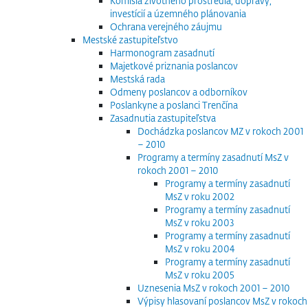
Komisia životného prostredia, dopravy,
investícií a územného plánovania
Ochrana verejného záujmu
Mestské zastupiteľstvo
Harmonogram zasadnutí
Majetkové priznania poslancov
Mestská rada
Odmeny poslancov a odborníkov
Poslankyne a poslanci Trenčína
Zasadnutia zastupiteľstva
Dochádzka poslancov MZ v rokoch 2001
– 2010
Programy a termíny zasadnutí MsZ v
rokoch 2001 – 2010
Programy a termíny zasadnutí
MsZ v roku 2002
Programy a termíny zasadnutí
MsZ v roku 2003
Programy a termíny zasadnutí
MsZ v roku 2004
Programy a termíny zasadnutí
MsZ v roku 2005
Uznesenia MsZ v rokoch 2001 – 2010
Výpisy hlasovaní poslancov MsZ v rokoch