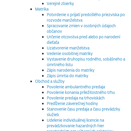
Verejné zbierky
Matrika
Potvrdenie o prijatí predošlého priezviska po
rozvode manželstva
Spracovanie zmien v osobných údajoch
občanov
Určenie otcovstva pred alebo po narodení
dieťaťa
Uzatvorenie manželstva
Vedenie osobitnej matriky
Vystavenie druhopisu rodného, sobášneho a
úmrtného listu
Zápis narodenia do matriky
Zápis úmrtia do matriky
Obchod a služby
Povolenie ambulantného predaja
Povolenie konania príležitostného trhu
Povolenie predaja na trhoviskách
Predĺženie záverečnej hodiny
Stanovenie času predaja a času prevádzky
služieb
Udelenie individuálnej licencie na
prevádzkovanie hazardných hier