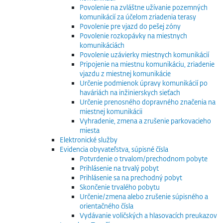
Povolenie na zvláštne užívanie pozemných
komunikácií za účelom zriadenia terasy
Povolenie pre vjazd do pešej zóny
Povolenie rozkopávky na miestnych
komunikáciách
Povolenie uzávierky miestnych komunikácií
Pripojenie na miestnu komunikáciu, zriadenie
vjazdu z miestnej komunikácie
Určenie podmienok úpravy komunikácií po
haváriách na inžinierskych sieťach
Určenie prenosného dopravného značenia na
miestnej komunikácii
Vyhradenie, zmena a zrušenie parkovacieho
miesta
Elektronické služby
Evidencia obyvateľstva, súpisné čísla
Potvrdenie o trvalom/prechodnom pobyte
Prihlásenie na trvalý pobyt
Prihlásenie sa na prechodný pobyt
Skončenie trvalého pobytu
Určenie/zmena alebo zrušenie súpisného a
orientačného čísla
Vydávanie voličských a hlasovacích preukazov