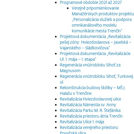
Programové obdobie 2021 až 2027
Verejné pripomienkovanie
Manažérskych produktov projektu
„Personalizácia služieb a podpora
omnikanálového modelu
komunikácie mesta Trenčín“
Projektová dokumentácia „Revitalizácia
pešej zóny: Hviezdoslavova – Jaselská –
Vajanského – Sládkovičova“
Projektová dokumentácia „Revitalizácie
Ul. 1. mája – I. etapa“
Regenerácia vnútrobloku Sihoť za
Magnusom
Regenerácia vnútrobloku Sihoť, Turkovej
ul.
Rekonštrukcia budovy škôlky – MŠ J.
Halašu v Trenčíne
Revitalizácia Hviezdoslavovej ulice
Revitalizácia Námestia sv. Anny
Revitalizácia Parku M. R. Štefánika
Revitalizácia priestoru átria Trenčín
Revitalizácia Ulice 1. mája
Revitalizácia verejného priestoru
Považská ulica