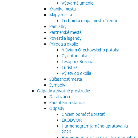
Výtvarné umenie
Kronika mesta
Mapy mesta
Technická mapa mesta Trenčín
Pamiatky
Partnerské mestá
Povesti a legendy
Príroda a okolie
Alúvium Orechovského potoka
Cykloturistika
Lesopark Brezina
Turistika
Výlety do okolia
Súčastnosť mesta
Symboly
Odpady a životné prostredie
Deratizácia
Karanténna stanica
Odpady
Chcem pomôcť upratať
EKODVOR
Harmonogram jarného upratovania
2026
Harmonogram vývozu nadrozmerného