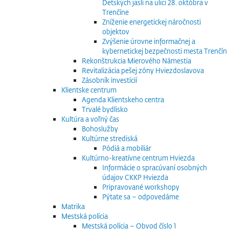
Detských jaslí na ulici 28. októbra v
Trenčíne
Zníženie energetickej náročnosti
objektov
Zvýšenie úrovne informačnej a
kybernetickej bezpečnosti mesta Trenčín
Rekonštrukcia Mierového Námestia
Revitalizácia pešej zóny Hviezdoslavova
Zásobník investícií
Klientske centrum
Agenda Klientskeho centra
Trvalé bydlisko
Kultúra a voľný čas
Bohoslužby
Kultúrne strediská
Pódiá a mobiliár
Kultúrno-kreatívne centrum Hviezda
Informácie o spracúvaní osobných
údajov CKKP Hviezda
Pripravované workshopy
Pýtate sa – odpovedáme
Matrika
Mestská polícia
Mestská polícia – Obvod číslo 1