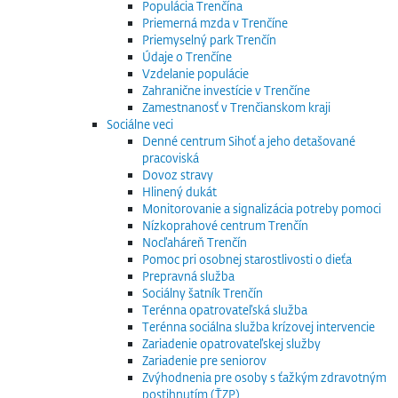
Populácia Trenčína
Priemerná mzda v Trenčíne
Priemyselný park Trenčín
Údaje o Trenčíne
Vzdelanie populácie
Zahranične investície v Trenčíne
Zamestnanosť v Trenčianskom kraji
Sociálne veci
Denné centrum Sihoť a jeho detašované
pracoviská
Dovoz stravy
Hlinený dukát
Monitorovanie a signalizácia potreby pomoci
Nízkoprahové centrum Trenčín
Nocľaháreň Trenčín
Pomoc pri osobnej starostlivosti o dieťa
Prepravná služba
Sociálny šatník Trenčín
Terénna opatrovateľská služba
Terénna sociálna služba krízovej intervencie
Zariadenie opatrovateľskej služby
Zariadenie pre seniorov
Zvýhodnenia pre osoby s ťažkým zdravotným
postihnutím (ŤZP)