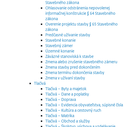
Stavebného zákona
Ohlasovanie odstránenia nepovolenej
informačnej konštrukcie § 64 Stavebného
zákona
Overenie projektu stavby § 65 Stavebného
zákona
Predčasné užívanie stavby
Stavebné konanie
Stavebný zámer
Územné konanie
Záväzné stanoviská k stavbe
Zmena alebo zrušenie stavebného zámeru
Zmena stavby pred dokončením
Zmena termínu dokončenia stavby
Zmena v užívaní stavby
Tlačivá
Tlačivá – Byty a majetok
Tlačivá – Dane a poplatky
Tlačivá – Doprava
Tlačivá – Evidencia obyvateľstva, súpisné čísla
Tlačivá – Kultúra a cestovný ruch
Tlačivá – Matrika
Tlačivá – Obchod a služby
Tlačivá – Školstvo, výchova a vzdelávanie