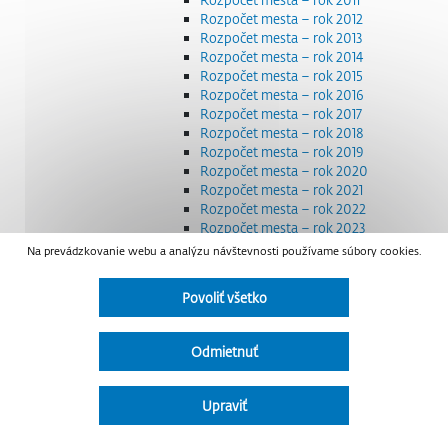
Rozpočet mesta – rok 2012
Rozpočet mesta – rok 2013
Rozpočet mesta – rok 2014
Rozpočet mesta – rok 2015
Rozpočet mesta – rok 2016
Rozpočet mesta – rok 2017
Rozpočet mesta – rok 2018
Rozpočet mesta – rok 2019
Rozpočet mesta – rok 2020
Rozpočet mesta – rok 2021
Rozpočet mesta – rok 2022
Rozpočet mesta – rok 2023
Rozpočet mesta – rok 2024
Na prevádzkovanie webu a analýzu návštevnosti používame súbory cookies.
Rozpočet mesta – rok 2025
Rozpočet mesta – rok 2026
Povoliť všetko
Smernice a dokumenty
Strategické dokumenty
Transparentnosť a výdavky na štátnu reklamu
Odmietnuť
Úradná tabuľa
Všeobecne záväzné nariadenia – VZN
Detail nariadenia
Upraviť
Zoznam daňových dlžníkov
Udržateľný mestský rozvoj