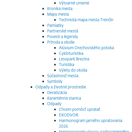
Výtvarné umenie
Kronika mesta
Mapy mesta
Technická mapa mesta Trenčín
Pamiatky
Partnerské mestá
Povesti a legendy
Príroda a okolie
Alúvium Orechovského potoka
Cykloturistika
Lesopark Brezina
Turistika
Výlety do okolia
Súčastnosť mesta
Symboly
Odpady a životné prostredie
Deratizácia
Karanténna stanica
Odpady
Chcem pomôcť upratať
EKODVOR
Harmonogram jarného upratovania
2026
Harmonogram vývozu nadrozmerného