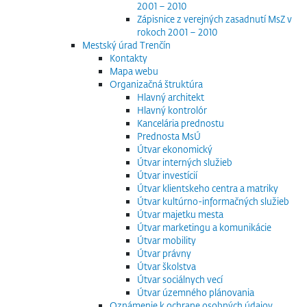
2001 – 2010
Zápisnice z verejných zasadnutí MsZ v
rokoch 2001 – 2010
Mestský úrad Trenčín
Kontakty
Mapa webu
Organizačná štruktúra
Hlavný architekt
Hlavný kontrolór
Kancelária prednostu
Prednosta MsÚ
Útvar ekonomický
Útvar interných služieb
Útvar investícií
Útvar klientskeho centra a matriky
Útvar kultúrno-informačných služieb
Útvar majetku mesta
Útvar marketingu a komunikácie
Útvar mobility
Útvar právny
Útvar školstva
Útvar sociálnych vecí
Útvar územného plánovania
Oznámenie k ochrane osobných údajov