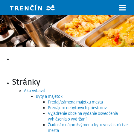
Prejsť na hlavný obsah
Hľadať:
Stránky
Ako vybaviť
Byty a majetok
Predaj/zámena majetku mesta
Prenájom nebytových priestorov
Vyjadrenie obce na vydanie osvedčenia
vyhlásenia o vydržaní
Žiadosť o nájom/výmenu bytu vo vlastníctve
mesta