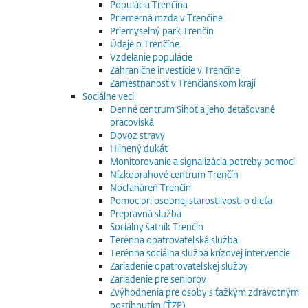
Populácia Trenčína
Priemerná mzda v Trenčíne
Priemyselný park Trenčín
Údaje o Trenčíne
Vzdelanie populácie
Zahranične investície v Trenčíne
Zamestnanosť v Trenčianskom kraji
Sociálne veci
Denné centrum Sihoť a jeho detašované
pracoviská
Dovoz stravy
Hlinený dukát
Monitorovanie a signalizácia potreby pomoci
Nízkoprahové centrum Trenčín
Nocľaháreň Trenčín
Pomoc pri osobnej starostlivosti o dieťa
Prepravná služba
Sociálny šatník Trenčín
Terénna opatrovateľská služba
Terénna sociálna služba krízovej intervencie
Zariadenie opatrovateľskej služby
Zariadenie pre seniorov
Zvýhodnenia pre osoby s ťažkým zdravotným
postihnutím (ŤZP)