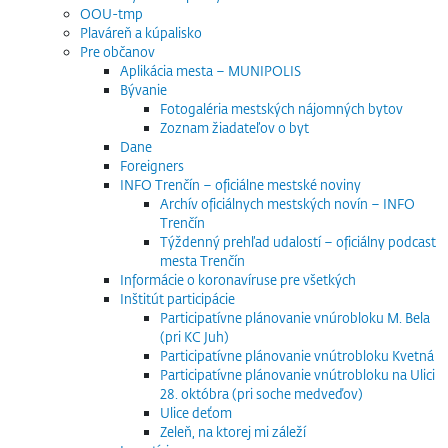
OOU-tmp
Plaváreň a kúpalisko
Pre občanov
Aplikácia mesta – MUNIPOLIS
Bývanie
Fotogaléria mestských nájomných bytov
Zoznam žiadateľov o byt
Dane
Foreigners
INFO Trenčín – oficiálne mestské noviny
Archív oficiálnych mestských novín – INFO
Trenčín
Týždenný prehľad udalostí – oficiálny podcast
mesta Trenčín
Informácie o koronavíruse pre všetkých
Inštitút participácie
Participatívne plánovanie vnúrobloku M. Bela
(pri KC Juh)
Participatívne plánovanie vnútrobloku Kvetná
Participatívne plánovanie vnútrobloku na Ulici
28. októbra (pri soche medveďov)
Ulice deťom
Zeleň, na ktorej mi záleží