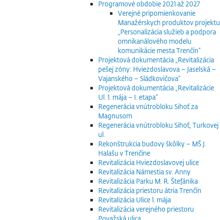
Programové obdobie 2021 až 2027
Verejné pripomienkovanie
Manažérskych produktov projektu
„Personalizácia služieb a podpora
omnikanálového modelu
komunikácie mesta Trenčín“
Projektová dokumentácia „Revitalizácia
pešej zóny: Hviezdoslavova – Jaselská –
Vajanského – Sládkovičova“
Projektová dokumentácia „Revitalizácie
Ul. 1. mája – I. etapa“
Regenerácia vnútrobloku Sihoť za
Magnusom
Regenerácia vnútrobloku Sihoť, Turkovej
ul.
Rekonštrukcia budovy škôlky – MŠ J.
Halašu v Trenčíne
Revitalizácia Hviezdoslavovej ulice
Revitalizácia Námestia sv. Anny
Revitalizácia Parku M. R. Štefánika
Revitalizácia priestoru átria Trenčín
Revitalizácia Ulice 1. mája
Revitalizácia verejného priestoru
Považská ulica