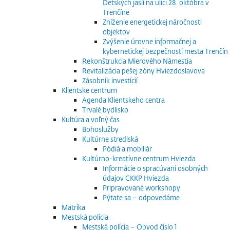
Detských jaslí na ulici 28. októbra v
Trenčíne
Zníženie energetickej náročnosti
objektov
Zvýšenie úrovne informačnej a
kybernetickej bezpečnosti mesta Trenčín
Rekonštrukcia Mierového Námestia
Revitalizácia pešej zóny Hviezdoslavova
Zásobník investícií
Klientske centrum
Agenda Klientskeho centra
Trvalé bydlisko
Kultúra a voľný čas
Bohoslužby
Kultúrne strediská
Pódiá a mobiliár
Kultúrno-kreatívne centrum Hviezda
Informácie o spracúvaní osobných
údajov CKKP Hviezda
Pripravované workshopy
Pýtate sa – odpovedáme
Matrika
Mestská polícia
Mestská polícia – Obvod číslo 1