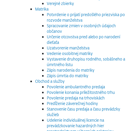
Verejné zbierky
Matrika
Potvrdenie o prijatí predošlého priezviska po
rozvode manželstva
Spracovanie zmien v osobných údajoch
občanov
Určenie otcovstva pred alebo po narodení
dieťaťa
Uzatvorenie manželstva
Vedenie osobitnej matriky
Vystavenie druhopisu rodného, sobášneho a
úmrtného listu
Zápis narodenia do matriky
Zápis úmrtia do matriky
Obchod a služby
Povolenie ambulantného predaja
Povolenie konania príležitostného trhu
Povolenie predaja na trhoviskách
Predĺženie záverečnej hodiny
Stanovenie času predaja a času prevádzky
služieb
Udelenie individuálnej licencie na
prevádzkovanie hazardných hier