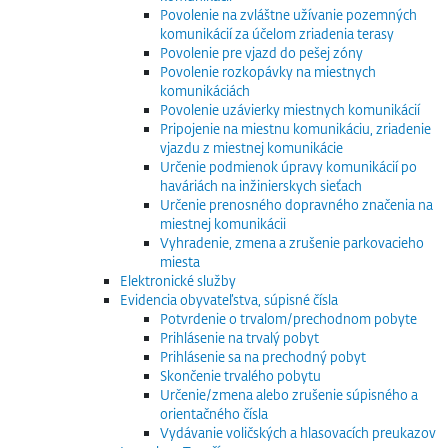
Povolenie na zvláštne užívanie pozemných
komunikácií za účelom zriadenia terasy
Povolenie pre vjazd do pešej zóny
Povolenie rozkopávky na miestnych
komunikáciách
Povolenie uzávierky miestnych komunikácií
Pripojenie na miestnu komunikáciu, zriadenie
vjazdu z miestnej komunikácie
Určenie podmienok úpravy komunikácií po
haváriách na inžinierskych sieťach
Určenie prenosného dopravného značenia na
miestnej komunikácii
Vyhradenie, zmena a zrušenie parkovacieho
miesta
Elektronické služby
Evidencia obyvateľstva, súpisné čísla
Potvrdenie o trvalom/prechodnom pobyte
Prihlásenie na trvalý pobyt
Prihlásenie sa na prechodný pobyt
Skončenie trvalého pobytu
Určenie/zmena alebo zrušenie súpisného a
orientačného čísla
Vydávanie voličských a hlasovacích preukazov