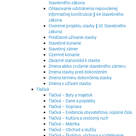
Stavebného zákona
Ohlasovanie odstránenia nepovolenej
informačnej konštrukcie § 64 Stavebného
zákona
Overenie projektu stavby § 65 Stavebného
zákona
Predčasné užívanie stavby
Stavebné konanie
Stavebný zámer
Územné konanie
Záväzné stanoviská k stavbe
Zmena alebo zrušenie stavebného zámeru
Zmena stavby pred dokončením
Zmena termínu dokončenia stavby
Zmena v užívaní stavby
Tlačivá
Tlačivá – Byty a majetok
Tlačivá – Dane a poplatky
Tlačivá – Doprava
Tlačivá – Evidencia obyvateľstva, súpisné čísla
Tlačivá – Kultúra a cestovný ruch
Tlačivá – Matrika
Tlačivá – Obchod a služby
Tlačivá – Školstvo, výchova a vzdelávanie