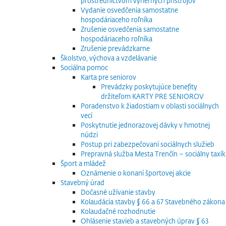
prostredníctvom výherných prístrojov
Vydanie osvedčenia samostatne
hospodáriaceho roľníka
Zrušenie osvedčenia samostatne
hospodáriaceho roľníka
Zrušenie prevádzkarne
Školstvo, výchova a vzdelávanie
Sociálna pomoc
Karta pre seniorov
Prevádzky poskytujúce benefity
držiteľom KARTY PRE SENIOROV
Poradenstvo k žiadostiam v oblasti sociálnych
vecí
Poskytnutie jednorazovej dávky v hmotnej
núdzi
Postup pri zabezpečovaní sociálnych služieb
Prepravná služba Mesta Trenčín – sociálny taxík
Šport a mládež
Oznámenie o konaní športovej akcie
Stavebný úrad
Dočasné užívanie stavby
Kolaudácia stavby § 66 a 67 Stavebného zákona
Kolaudačné rozhodnutie
Ohlásenie stavieb a stavebných úprav § 63