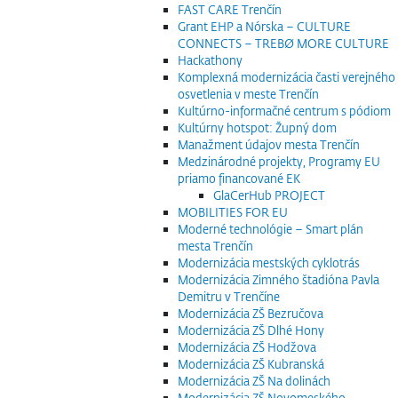
FAST CARE Trenčín
Grant EHP a Nórska – CULTURE
CONNECTS – TREBØ MORE CULTURE
Hackathony
Komplexná modernizácia časti verejného
osvetlenia v meste Trenčín
Kultúrno-informačné centrum s pódiom
Kultúrny hotspot: Župný dom
Manažment údajov mesta Trenčín
Medzinárodné projekty, Programy EU
priamo financované EK
GlaCerHub PROJECT
MOBILITIES FOR EU
Moderné technológie – Smart plán
mesta Trenčín
Modernizácia mestských cyklotrás
Modernizácia Zimného štadióna Pavla
Demitru v Trenčíne
Modernizácia ZŠ Bezručova
Modernizácia ZŠ Dlhé Hony
Modernizácia ZŠ Hodžova
Modernizácia ZŠ Kubranská
Modernizácia ZŠ Na dolinách
Modernizácia ZŠ Novomeského