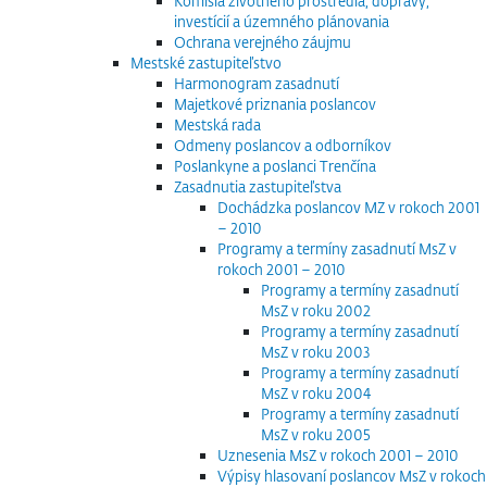
Komisia životného prostredia, dopravy,
investícií a územného plánovania
Ochrana verejného záujmu
Mestské zastupiteľstvo
Harmonogram zasadnutí
Majetkové priznania poslancov
Mestská rada
Odmeny poslancov a odborníkov
Poslankyne a poslanci Trenčína
Zasadnutia zastupiteľstva
Dochádzka poslancov MZ v rokoch 2001
– 2010
Programy a termíny zasadnutí MsZ v
rokoch 2001 – 2010
Programy a termíny zasadnutí
MsZ v roku 2002
Programy a termíny zasadnutí
MsZ v roku 2003
Programy a termíny zasadnutí
MsZ v roku 2004
Programy a termíny zasadnutí
MsZ v roku 2005
Uznesenia MsZ v rokoch 2001 – 2010
Výpisy hlasovaní poslancov MsZ v rokoch