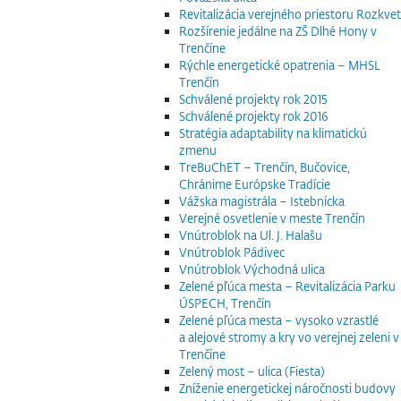
Revitalizácia verejného priestoru Rozkvet
Rozšírenie jedálne na ZŠ Dlhé Hony v
Trenčíne
Rýchle energetické opatrenia – MHSL
Trenčín
Schválené projekty rok 2015
Schválené projekty rok 2016
Stratégia adaptability na klimatickú
zmenu
TreBuChET – Trenčín, Bučovice,
Chránime Európske Tradície
Vážska magistrála – Istebnícka
Verejné osvetlenie v meste Trenčín
Vnútroblok na Ul. J. Halašu
Vnútroblok Pádivec
Vnútroblok Východná ulica
Zelené pľúca mesta – Revitalizácia Parku
ÚSPECH, Trenčín
Zelené pľúca mesta – vysoko vzrastlé
a alejové stromy a kry vo verejnej zeleni v
Trenčíne
Zelený most – ulica (Fiesta)
Zníženie energetickej náročnosti budovy