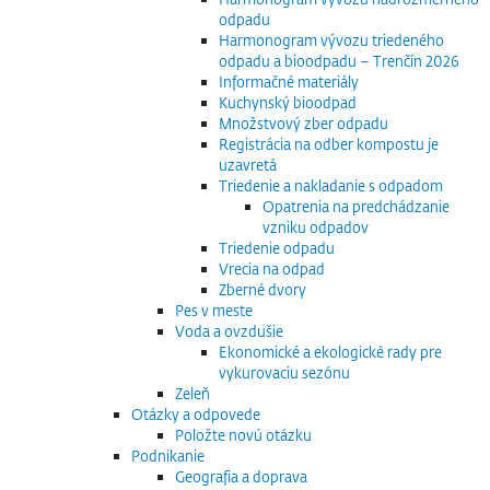
odpadu
Harmonogram vývozu triedeného
odpadu a bioodpadu – Trenčín 2026
Informačné materiály
Kuchynský bioodpad
Množstvový zber odpadu
Registrácia na odber kompostu je
uzavretá
Triedenie a nakladanie s odpadom
Opatrenia na predchádzanie
vzniku odpadov
Triedenie odpadu
Vrecia na odpad
Zberné dvory
Pes v meste
Voda a ovzdušie
Ekonomické a ekologické rady pre
vykurovaciu sezónu
Zeleň
Otázky a odpovede
Položte novú otázku
Podnikanie
Geografia a doprava