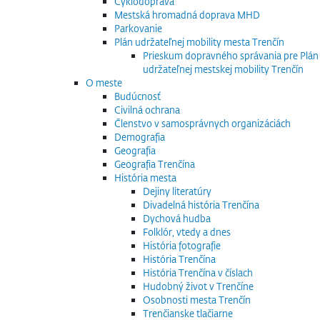
Cyklodoprava
Mestská hromadná doprava MHD
Parkovanie
Plán udržateľnej mobility mesta Trenčín
Prieskum dopravného správania pre Plán
udržateľnej mestskej mobility Trenčín
O meste
Budúcnosť
Civilná ochrana
Členstvo v samosprávnych organizáciách
Demografia
Geografia
Geografia Trenčína
História mesta
Dejiny literatúry
Divadelná história Trenčína
Dychová hudba
Folklór, vtedy a dnes
História fotografie
História Trenčína
História Trenčína v číslach
Hudobný život v Trenčíne
Osobnosti mesta Trenčín
Trenčianske tlačiarne