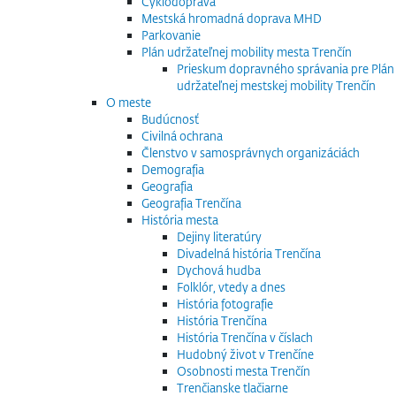
Cyklodoprava
Mestská hromadná doprava MHD
Parkovanie
Plán udržateľnej mobility mesta Trenčín
Prieskum dopravného správania pre Plán
udržateľnej mestskej mobility Trenčín
O meste
Budúcnosť
Civilná ochrana
Členstvo v samosprávnych organizáciách
Demografia
Geografia
Geografia Trenčína
História mesta
Dejiny literatúry
Divadelná história Trenčína
Dychová hudba
Folklór, vtedy a dnes
História fotografie
História Trenčína
História Trenčína v číslach
Hudobný život v Trenčíne
Osobnosti mesta Trenčín
Trenčianske tlačiarne