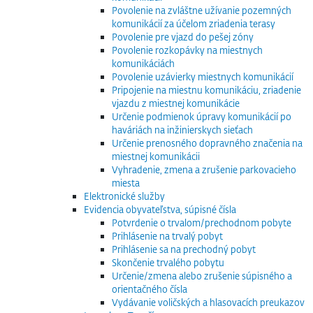
Povolenie na zvláštne užívanie pozemných
komunikácií za účelom zriadenia terasy
Povolenie pre vjazd do pešej zóny
Povolenie rozkopávky na miestnych
komunikáciách
Povolenie uzávierky miestnych komunikácií
Pripojenie na miestnu komunikáciu, zriadenie
vjazdu z miestnej komunikácie
Určenie podmienok úpravy komunikácií po
haváriách na inžinierskych sieťach
Určenie prenosného dopravného značenia na
miestnej komunikácii
Vyhradenie, zmena a zrušenie parkovacieho
miesta
Elektronické služby
Evidencia obyvateľstva, súpisné čísla
Potvrdenie o trvalom/prechodnom pobyte
Prihlásenie na trvalý pobyt
Prihlásenie sa na prechodný pobyt
Skončenie trvalého pobytu
Určenie/zmena alebo zrušenie súpisného a
orientačného čísla
Vydávanie voličských a hlasovacích preukazov