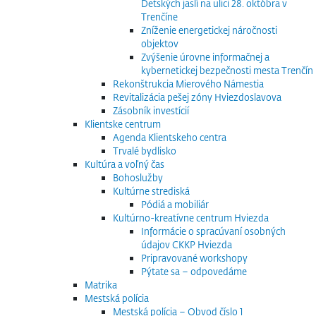
Detských jaslí na ulici 28. októbra v
Trenčíne
Zníženie energetickej náročnosti
objektov
Zvýšenie úrovne informačnej a
kybernetickej bezpečnosti mesta Trenčín
Rekonštrukcia Mierového Námestia
Revitalizácia pešej zóny Hviezdoslavova
Zásobník investícií
Klientske centrum
Agenda Klientskeho centra
Trvalé bydlisko
Kultúra a voľný čas
Bohoslužby
Kultúrne strediská
Pódiá a mobiliár
Kultúrno-kreatívne centrum Hviezda
Informácie o spracúvaní osobných
údajov CKKP Hviezda
Pripravované workshopy
Pýtate sa – odpovedáme
Matrika
Mestská polícia
Mestská polícia – Obvod číslo 1