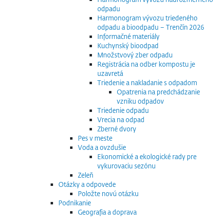
odpadu
Harmonogram vývozu triedeného
odpadu a bioodpadu – Trenčín 2026
Informačné materiály
Kuchynský bioodpad
Množstvový zber odpadu
Registrácia na odber kompostu je
uzavretá
Triedenie a nakladanie s odpadom
Opatrenia na predchádzanie
vzniku odpadov
Triedenie odpadu
Vrecia na odpad
Zberné dvory
Pes v meste
Voda a ovzdušie
Ekonomické a ekologické rady pre
vykurovaciu sezónu
Zeleň
Otázky a odpovede
Položte novú otázku
Podnikanie
Geografia a doprava