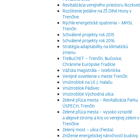
Revitalizácia verejného priestoru Rozkvet
Rozšírenie jedálne na ZŠ Dlhé Hony v
Trenčíne
Rýchle energetické opatrenia – MHSL
Trenčín
Schválené projekty rok 2015
Schválené projekty rok 2016
Stratégia adaptability na klimatickú
zmenu
TreBuChET – Trenčín, Bučovice,
Chránime Európske Tradície
Vážska magistrála – Istebnícka
Verejné osvetlenie v meste Trenčín
Vnútroblok na Ul. J. Halašu
Vnútroblok Pádivec
Vnútroblok Východná ulica
Zelené pľúca mesta – Revitalizácia Parku
ÚSPECH, Trenčín
Zelené pľúca mesta – vysoko vzrastlé
a alejové stromy a kry vo verejnej zeleni v
Trenčíne
Zelený most – ulica (Fiesta)
Zníženie energetickej náročnosti budovy