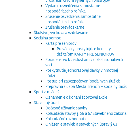
prostredníctvom výherných prístrojov
Vydanie osvedčenia samostatne
hospodáriaceho roľníka
Zrušenie osvedčenia samostatne
hospodáriaceho roľníka
Zrušenie prevádzkarne
Školstvo, výchova a vzdelávanie
Sociálna pomoc
Karta pre seniorov
Prevádzky poskytujúce benefity
držiteľom KARTY PRE SENIOROV
Poradenstvo k žiadostiam v oblasti sociálnych
vecí
Poskytnutie jednorazovej dávky v hmotnej
núdzi
Postup pri zabezpečovaní sociálnych služieb
Prepravná služba Mesta Trenčín – sociálny taxík
Šport a mládež
Oznámenie o konaní športovej akcie
Stavebný úrad
Dočasné užívanie stavby
Kolaudácia stavby § 66 a 67 Stavebného zákona
Kolaudačné rozhodnutie
Ohlásenie stavieb a stavebných úprav § 63