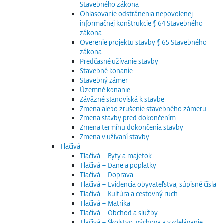
Stavebného zákona
Ohlasovanie odstránenia nepovolenej
informačnej konštrukcie § 64 Stavebného
zákona
Overenie projektu stavby § 65 Stavebného
zákona
Predčasné užívanie stavby
Stavebné konanie
Stavebný zámer
Územné konanie
Záväzné stanoviská k stavbe
Zmena alebo zrušenie stavebného zámeru
Zmena stavby pred dokončením
Zmena termínu dokončenia stavby
Zmena v užívaní stavby
Tlačivá
Tlačivá – Byty a majetok
Tlačivá – Dane a poplatky
Tlačivá – Doprava
Tlačivá – Evidencia obyvateľstva, súpisné čísla
Tlačivá – Kultúra a cestovný ruch
Tlačivá – Matrika
Tlačivá – Obchod a služby
Tlačivá – Školstvo, výchova a vzdelávanie