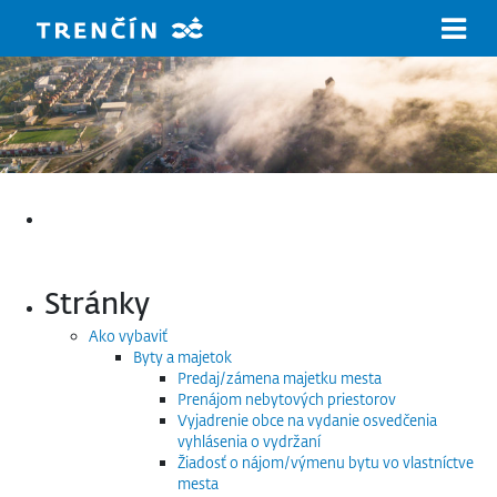
Prejsť na hlavný obsah
Hľadať:
Stránky
Ako vybaviť
Byty a majetok
Predaj/zámena majetku mesta
Prenájom nebytových priestorov
Vyjadrenie obce na vydanie osvedčenia
vyhlásenia o vydržaní
Žiadosť o nájom/výmenu bytu vo vlastníctve
mesta