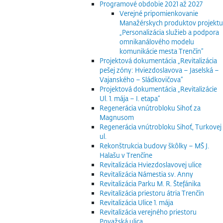
Programové obdobie 2021 až 2027
Verejné pripomienkovanie
Manažérskych produktov projektu
„Personalizácia služieb a podpora
omnikanálového modelu
komunikácie mesta Trenčín“
Projektová dokumentácia „Revitalizácia
pešej zóny: Hviezdoslavova – Jaselská –
Vajanského – Sládkovičova“
Projektová dokumentácia „Revitalizácie
Ul. 1. mája – I. etapa“
Regenerácia vnútrobloku Sihoť za
Magnusom
Regenerácia vnútrobloku Sihoť, Turkovej
ul.
Rekonštrukcia budovy škôlky – MŠ J.
Halašu v Trenčíne
Revitalizácia Hviezdoslavovej ulice
Revitalizácia Námestia sv. Anny
Revitalizácia Parku M. R. Štefánika
Revitalizácia priestoru átria Trenčín
Revitalizácia Ulice 1. mája
Revitalizácia verejného priestoru
Považská ulica