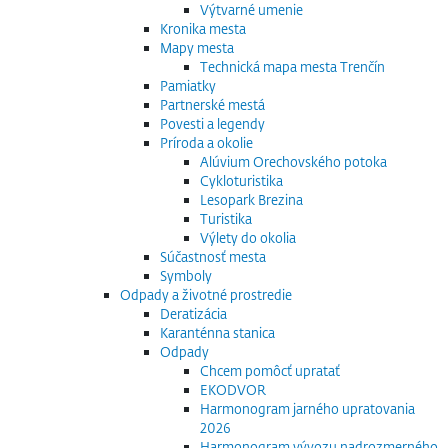
Výtvarné umenie
Kronika mesta
Mapy mesta
Technická mapa mesta Trenčín
Pamiatky
Partnerské mestá
Povesti a legendy
Príroda a okolie
Alúvium Orechovského potoka
Cykloturistika
Lesopark Brezina
Turistika
Výlety do okolia
Súčastnosť mesta
Symboly
Odpady a životné prostredie
Deratizácia
Karanténna stanica
Odpady
Chcem pomôcť upratať
EKODVOR
Harmonogram jarného upratovania
2026
Harmonogram vývozu nadrozmerného