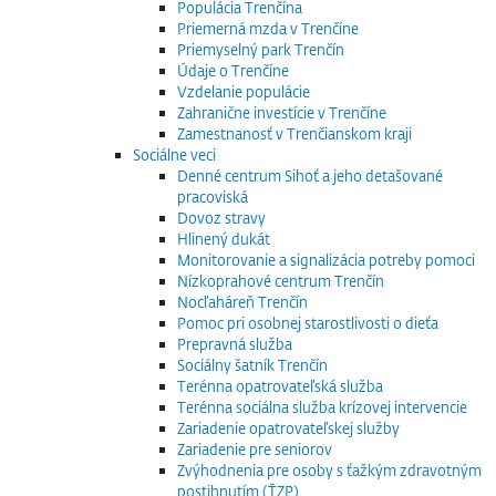
Populácia Trenčína
Priemerná mzda v Trenčíne
Priemyselný park Trenčín
Údaje o Trenčíne
Vzdelanie populácie
Zahranične investície v Trenčíne
Zamestnanosť v Trenčianskom kraji
Sociálne veci
Denné centrum Sihoť a jeho detašované
pracoviská
Dovoz stravy
Hlinený dukát
Monitorovanie a signalizácia potreby pomoci
Nízkoprahové centrum Trenčín
Nocľaháreň Trenčín
Pomoc pri osobnej starostlivosti o dieťa
Prepravná služba
Sociálny šatník Trenčín
Terénna opatrovateľská služba
Terénna sociálna služba krízovej intervencie
Zariadenie opatrovateľskej služby
Zariadenie pre seniorov
Zvýhodnenia pre osoby s ťažkým zdravotným
postihnutím (ŤZP)