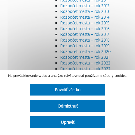
Rozpočet mesta – rok 2012
Rozpočet mesta – rok 2013
Rozpočet mesta – rok 2014
Rozpočet mesta – rok 2015
Rozpočet mesta – rok 2016
Rozpočet mesta – rok 2017
Rozpočet mesta – rok 2018
Rozpočet mesta – rok 2019
Rozpočet mesta – rok 2020
Rozpočet mesta – rok 2021
Rozpočet mesta – rok 2022
Rozpočet mesta – rok 2023
Rozpočet mesta – rok 2024
Na prevádzkovanie webu a analýzu návštevnosti používame súbory cookies.
Rozpočet mesta – rok 2025
Rozpočet mesta – rok 2026
Povoliť všetko
Smernice a dokumenty
Strategické dokumenty
Transparentnosť a výdavky na štátnu reklamu
Odmietnuť
Úradná tabuľa
Všeobecne záväzné nariadenia – VZN
Detail nariadenia
Upraviť
Zoznam daňových dlžníkov
Udržateľný mestský rozvoj