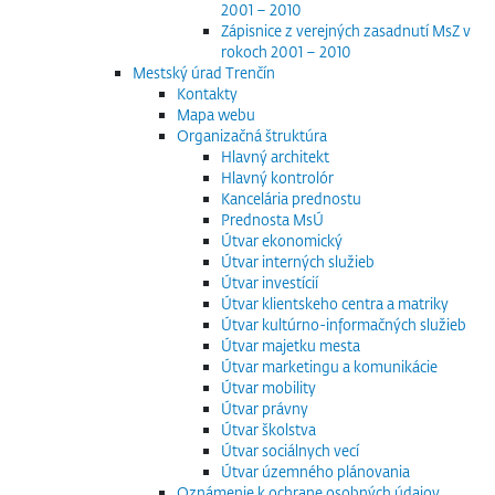
2001 – 2010
Zápisnice z verejných zasadnutí MsZ v
rokoch 2001 – 2010
Mestský úrad Trenčín
Kontakty
Mapa webu
Organizačná štruktúra
Hlavný architekt
Hlavný kontrolór
Kancelária prednostu
Prednosta MsÚ
Útvar ekonomický
Útvar interných služieb
Útvar investícií
Útvar klientskeho centra a matriky
Útvar kultúrno-informačných služieb
Útvar majetku mesta
Útvar marketingu a komunikácie
Útvar mobility
Útvar právny
Útvar školstva
Útvar sociálnych vecí
Útvar územného plánovania
Oznámenie k ochrane osobných údajov