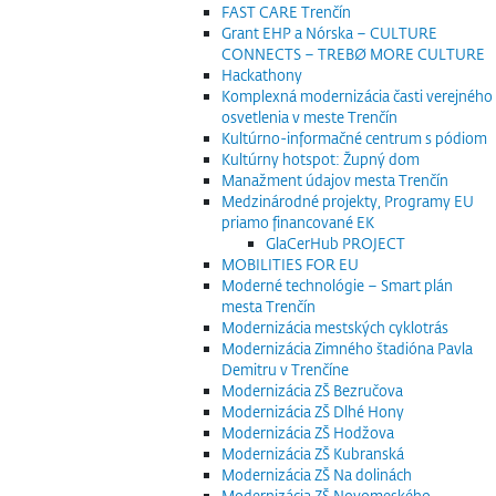
FAST CARE Trenčín
Grant EHP a Nórska – CULTURE
CONNECTS – TREBØ MORE CULTURE
Hackathony
Komplexná modernizácia časti verejného
osvetlenia v meste Trenčín
Kultúrno-informačné centrum s pódiom
Kultúrny hotspot: Župný dom
Manažment údajov mesta Trenčín
Medzinárodné projekty, Programy EU
priamo financované EK
GlaCerHub PROJECT
MOBILITIES FOR EU
Moderné technológie – Smart plán
mesta Trenčín
Modernizácia mestských cyklotrás
Modernizácia Zimného štadióna Pavla
Demitru v Trenčíne
Modernizácia ZŠ Bezručova
Modernizácia ZŠ Dlhé Hony
Modernizácia ZŠ Hodžova
Modernizácia ZŠ Kubranská
Modernizácia ZŠ Na dolinách
Modernizácia ZŠ Novomeského