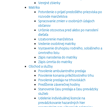
Verejné zbierky
Matrika
Potvrdenie o prijatí predošlého priezviska po
rozvode manželstva
Spracovanie zmien v osobných údajoch
občanov
Určenie otcovstva pred alebo po narodení
dieťaťa
Uzatvorenie manželstva
Vedenie osobitnej matriky
Vystavenie druhopisu rodného, sobášneho a
úmrtného listu
Zápis narodenia do matriky
Zápis úmrtia do matriky
Obchod a služby
Povolenie ambulantného predaja
Povolenie konania príležitostného trhu
Povolenie predaja na trhoviskách
Predĺženie záverečnej hodiny
Stanovenie času predaja a času prevádzky
služieb
Udelenie individuálnej licencie na
prevádzkovanie hazardných hier