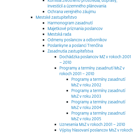
Komisia životného prostredia, dopravy,
investícií a územného plánovania
Ochrana verejného záujmu
Mestské zastupiteľstvo
Harmonogram zasadnutí
Majetkové priznania poslancov
Mestská rada
Odmeny poslancov a odborníkov
Poslankyne a poslanci Trenčína
Zasadnutia zastupiteľstva
Dochádzka poslancov MZ v rokoch 2001
– 2010
Programy a termíny zasadnutí MsZ v
rokoch 2001 – 2010
Programy a termíny zasadnutí
MsZ v roku 2002
Programy a termíny zasadnutí
MsZ v roku 2003
Programy a termíny zasadnutí
MsZ v roku 2004
Programy a termíny zasadnutí
MsZ v roku 2005
Uznesenia MsZ v rokoch 2001 – 2010
Výpisy hlasovaní poslancov MsZ v rokoch