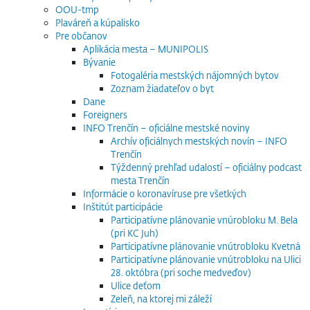
OOU-tmp
Plaváreň a kúpalisko
Pre občanov
Aplikácia mesta – MUNIPOLIS
Bývanie
Fotogaléria mestských nájomných bytov
Zoznam žiadateľov o byt
Dane
Foreigners
INFO Trenčín – oficiálne mestské noviny
Archív oficiálnych mestských novín – INFO
Trenčín
Týždenný prehľad udalostí – oficiálny podcast
mesta Trenčín
Informácie o koronavíruse pre všetkých
Inštitút participácie
Participatívne plánovanie vnúrobloku M. Bela
(pri KC Juh)
Participatívne plánovanie vnútrobloku Kvetná
Participatívne plánovanie vnútrobloku na Ulici
28. októbra (pri soche medveďov)
Ulice deťom
Zeleň, na ktorej mi záleží