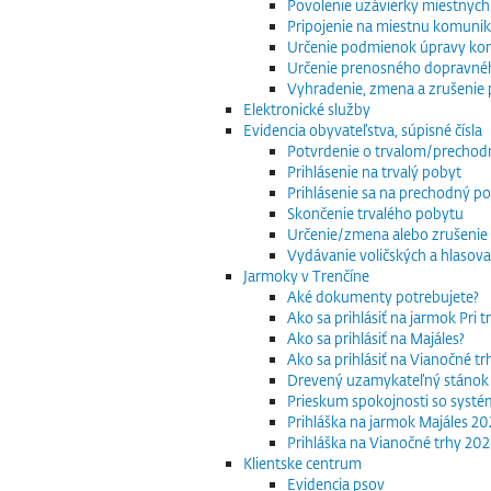
Povolenie uzávierky miestnych
Pripojenie na miestnu komuniká
Určenie podmienok úpravy komu
Určenie prenosného dopravnéh
Vyhradenie, zmena a zrušenie 
Elektronické služby
Evidencia obyvateľstva, súpisné čísla
Potvrdenie o trvalom/precho
Prihlásenie na trvalý pobyt
Prihlásenie sa na prechodný p
Skončenie trvalého pobytu
Určenie/zmena alebo zrušenie 
Vydávanie voličských a hlasov
Jarmoky v Trenčíne
Aké dokumenty potrebujete?
Ako sa prihlásiť na jarmok Pri 
Ako sa prihlásiť na Majáles?
Ako sa prihlásiť na Vianočné t
Drevený uzamykateľný stánok
Prieskum spokojnosti so systé
Prihláška na jarmok Majáles 2
Prihláška na Vianočné trhy 20
Klientske centrum
Evidencia psov