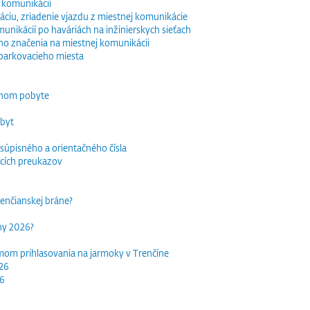
 komunikácií
ciu, zriadenie vjazdu z miestnej komunikácie
nikácií po haváriách na inžinierskych sieťach
o značenia na miestnej komunikácii
parkovacieho miesta
dnom pobyte
obyt
súpisného a orientačného čísla
acích preukazov
trenčianskej bráne?
rhy 2026?
mom prihlasovania na jarmoky v Trenčíne
026
26