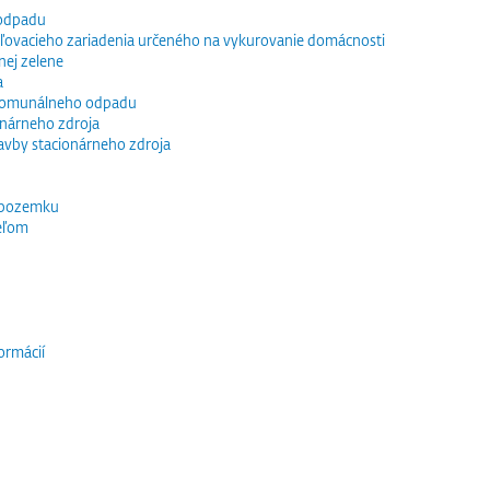
 odpadu
vacieho zariadenia určeného na vykurovanie domácnosti
nej zelene
a
 komunálneho odpadu
ionárneho zdroja
tavby stacionárneho zdroja
 pozemku
eľom
ormácií