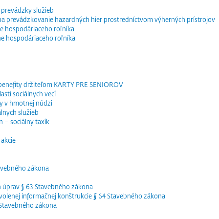
 prevádzky služieb
e na prevádzkovanie hazardných hier prostredníctvom výherných prístrojov
e hospodáriaceho roľníka
ne hospodáriaceho roľníka
 benefity držiteľom KARTY PRE SENIOROV
sti sociálnych vecí
y v hmotnej núdzi
lnych služieb
 – sociálny taxík
akcie
tavebného zákona
h úprav § 63 Stavebného zákona
olenej informačnej konštrukcie § 64 Stavebného zákona
5 Stavebného zákona