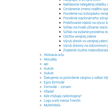
Nahlásenie nelegálnej skládky
Oznámenie zmeny malého spaľo
Povolenie na rozkopávku verej
Povolenie stacionárneho zdroj
Prideľovanie nádob na vývoz
Súhlas na trvalé užívanie stac
Súhlas na vydanie povolenia s
Údržba verejnej zelene
Výrub drevín vo verejnej zeleni
Výrub dreviny na súkromnom
Zriadenie studne maloodberat
Aktivacia uctu
Aktuality
api
Aukcie
Aukcie
Ďakujeme za potvrdenie záujmu o odber inf
Egov formulár
Formulár – oznam
Hľadať
Kde chýbajú cyklostojany?
Logo a erb mesta Trenčín
Multimédia