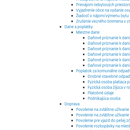
Prenájom nebytových priestor
Vyjadrenie obce na vydanie os
Žiadosť o nájom/výmenu bytu v
Zrušenie vecného bremena v zm
Dane a poplatky
Miestne dane
Daňové priznanie k dani
Daňové priznanie k dani
Daňové priznanie k dani
Daňové priznanie k dani
Daňové priznanie k dani
Daňové priznanie k dan
Poplatok za komunálne odpad
Drobné stavebné odpa
Fyzická osoba platiaca 
Fyzická osoba žijúca v
Platobné údaje
Podnikajúca osoba
Doprava
Povolenie na zvláštne užívani
Povolenie na zvláštne užívani
Povolenie pre vjazd do pešej z
Povolenie rozkopávky na mies