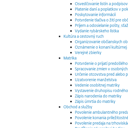
Osvedčovanie listín a podpisov
Platenie daní a poplatkov v po
Poskytovanie informácií
Potvrdenie tlačiva o žití pre 
Príjem a odosielanie pošty, sťaž
Vydanie rybárskeho lístka
Kultúra a cestovný ruch
Organizovanie občianskych o
Oznámenie o konaní kultúrnej 
Verejné zbierky
Matrika
Potvrdenie o prijatí predošléh
Spracovanie zmien v osobných
Určenie otcovstva pred alebo p
Uzatvorenie manželstva
Vedenie osobitnej matriky
Vystavenie druhopisu rodného
Zápis narodenia do matriky
Zápis úmrtia do matriky
Obchod a služby
Povolenie ambulantného preda
Povolenie konania príležitostn
Povolenie predaja na trhoviská