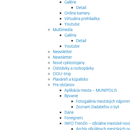
Galérie
Detail
Online kamery
Virtuálna prehliadka
Youtube
Multimedia
Galéria
Detail
Youtube
Newsletter
Newsletter
Nové cyklostojany
Odstávky a rozkopávky
OOU-tmp
Plaváreň a kúpalisko
Pre občanov
Aplikácia mesta – MUNIPOLIS
Bývanie
Fotogaléria mestských nájomn
Zoznam žiadateľov o byt
Dane
Foreigners
INFO Trenčín – oficiálne mestské nov
Archív oficiálnych mestských n