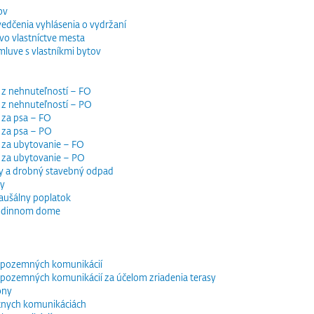
ov
vedčenia vyhlásenia o vydržaní
o vlastníctve mesta
luve s vlastníkmi bytov
 z nehnuteľností – FO
 z nehnuteľností – PO
 za psa – FO
 za psa – PO
 za ubytovanie – FO
i za ubytovanie – PO
y a drobný stavebný odpad
dy
paušálny poplatok
 rodinnom dome
e pozemných komunikácií
e pozemných komunikácií za účelom zriadenia terasy
óny
tnych komunikáciách