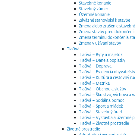
Stavebné konanie
Stavebný zámer
Územné konanie
Záväzné stanoviská k stavbe
Zmena alebo zrušenie staveb
Zmena stavby pred dokončen
Zmena termínu dokončenia st
Zmena v užívaní stavby
Tlačivá
Tlačivá – Byty a majetok
Tlačivá – Dane a poplatky
Tlačivá – Doprava
Tlačivá – Evidencia obyvateľstv
Tlačivá – Kultúra a cestovný ru
Tlačivá – Matrika
Tlačivá – Obchod a služby
Tlačivá – Školstvo, výchova a 
Tlačivá – Sociálna pomoc
Tlačivá – Šport a mládež
Tlačivá – Stavebný úrad
Tlačivá – Výstavba a územné p
Tlačivá – Životné prostredie
Životné prostredie
Adoptujte si verejnú zeleň