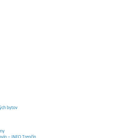
ých bytov
iny
ovín – INFO Trenčín