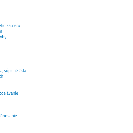
ného zámeru
ím
avby
a, súpisné čísla
ch
vzdelávanie
lánovanie