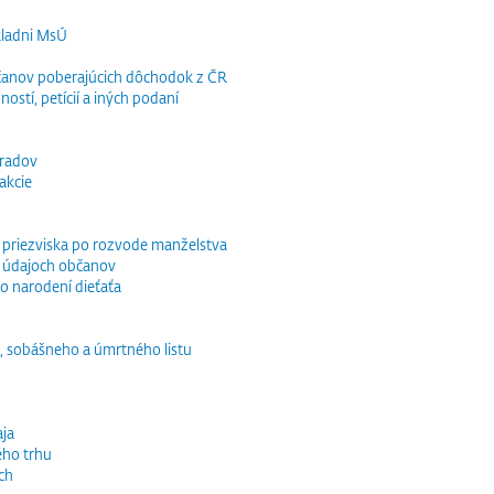
kladni MsÚ
občanov poberajúcich dôchodok z ČR
ností, petícií a iných podaní
bradov
akcie
o priezviska po rozvode manželstva
 údajoch občanov
o narodení dieťaťa
, sobášneho a úmrtného listu
ja
ého trhu
ch