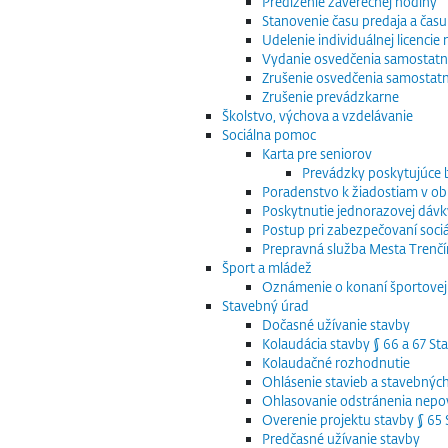
Predĺženie záverečnej hodiny
Stanovenie času predaja a času
Udelenie individuálnej licenci
Vydanie osvedčenia samostatn
Zrušenie osvedčenia samostat
Zrušenie prevádzkarne
Školstvo, výchova a vzdelávanie
Sociálna pomoc
Karta pre seniorov
Prevádzky poskytujúce
Poradenstvo k žiadostiam v obla
Poskytnutie jednorazovej dávk
Postup pri zabezpečovaní sociá
Prepravná služba Mesta Trenčín
Šport a mládež
Oznámenie o konaní športovej 
Stavebný úrad
Dočasné užívanie stavby
Kolaudácia stavby § 66 a 67 S
Kolaudačné rozhodnutie
Ohlásenie stavieb a stavebnýc
Ohlasovanie odstránenia nepov
Overenie projektu stavby § 6
Predčasné užívanie stavby