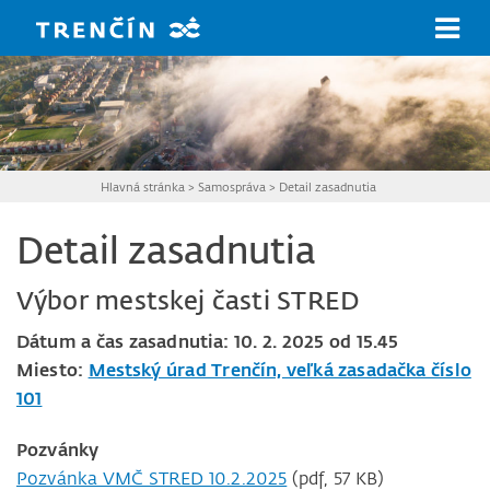
Prejsť na hlavný obsah
Hlavná stránka
>
Samospráva
>
Detail zasadnutia
Detail zasadnutia
Výbor mestskej časti STRED
Dátum a čas zasadnutia: 10. 2. 2025 od 15.45
Miesto:
Mestský úrad Trenčín, veľká zasadačka číslo
101
Pozvánky
Pozvánka VMČ STRED 10.2.2025
(pdf, 57 KB)