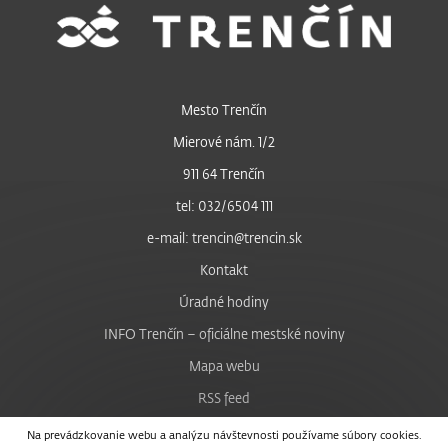
Mesto Trenčín
Mierové nám. 1/2
911 64 Trenčín
tel: 032/6504 111
e-mail: trencin@trencin.sk
Kontakt
Úradné hodiny
INFO Trenčín – oficiálne mestské noviny
Mapa webu
RSS feed
Nastavenie cookies
Na prevádzkovanie webu a analýzu návštevnosti používame súbory cookies.