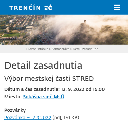
Prejsť na hlavný obsah
Hlavná stránka
>
Samospráva
>
Detail zasadnutia
Detail zasadnutia
Výbor mestskej časti STRED
Dátum a čas zasadnutia: 12. 9. 2022 od 16.00
Miesto:
Sobášna sieň MsÚ
Pozvánky
Pozvánka – 12.9.2022
(pdf, 170 KB)